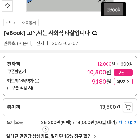
ePub
소득공제
[eBook] 고독사는 사회적 타살입니다
권종호
(지은이)
산지니
2023-03-07
전자책
12,000
원 + 600원
10,800
원
쿠폰할인가
쿠폰
9,180
원
카드최대혜택가
더보기
(+쿠폰 적용 시)
종이책
13,500
원
오디오북
25,200원(판매) / 14,000원(90일 대여)
미리듣기
알라딘 만권당 삼성카드, 알라딘 15% 청구 할인