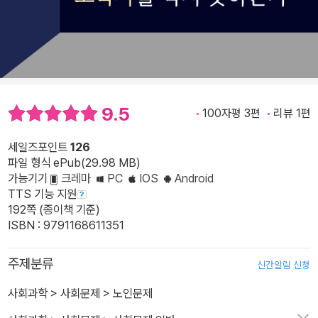
9.5
100자평 3편
리뷰 1편
세일즈포인트
126
파일 형식 ePub(29.98 MB)
가능기기
크레마
PC
IOS
Android
TTS 기능 지원
192쪽 (종이책 기준)
ISBN : 9791168611351
주제분류
신간알림 신청
사회과학
>
사회문제
>
노인문제