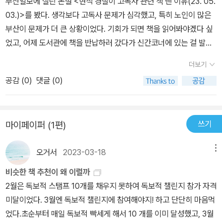
부산일보에 실린 논설 <현직 경찰이 고독사 관련 책 낸 이유(23. 05.
03.)>를 봤다. 생각보다 고독사 문제가 심각했고, 특히 노인이 많은
부산이 문제가 더 큰 상황이었다. 기회가 되면 책을 읽어봐야겠다 싶
었고, 어제 도서관에 책을 반납하러 갔다가 신간코너에 있는 걸 발견
하고 얼른 빌려왔다.2. 내가 이리저리 들은 고독사 사례는 모두 남성
더보기
의 경우였다.사실 남성들이 고독사를 피하는 가장 쉬운 방법은 아내
공감 (
0
)
댓글 (0)
보다 먼저 가는 것이다. 이는 노력하지 않아도 통계가 말을 해주고 있
다(p.157).책의 저자 역시 남성 노인들과의 접촉이 쉽지 않음을 밝히
고 있다. 오랫동안 부인이 모든 걸 다 해주었는데 부인이 먼저 가버리
쓰기
마이페이퍼 (1편)
고 나면 남편의 생활력은 0으로 수렴할 수밖에 없다. 이 부분은 본인
들이 변해야 할 부분이기도 하다.3. 고독사 문제가 심각한 이유는 따
오거서
2023-03-18
메뉴
로 있다. 일부 공직자들의 저자세 때문이다. 책의 저자도 경찰로 공직
생활을 하고 있지만 누구보다 고독사 문제를 예방하려는 의지가 강하
비슷한 책 추천이 왜 이럴까
다. 그런데 그러한 의지를 같은 공직생활을 하는 일부가 깎아먹고 있
2월은 독보적 스탬프 10개를 채우지 못하여 독보적 챌린지 참가 자격
다. 구청장이 바뀌고 담당자가 바뀔 때마다 취임인사조로 '고독사 현
미달이었다. 3월엔 독보적 챌린지에 참여해야지! 하고 단단히 마음먹
장을 함께 가서 보자. 현장을 보면 생각이 달라진다.'고 요청하였지만
었다.초순부터 매일 독보적 빡세게 해서 10 개를 이미 달성했고, 3월