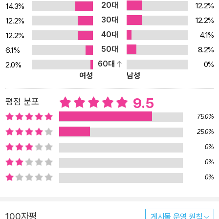
20대
12.2%
14.3%
다. 그러나 유가족의 70%는 경제적인 문제 등을 이유로 시신인수를
30대
12.2%
12.2%
거부한다. 시신인수가 이루어지지 않으면 무연고 장례의 대상이 된
40대
4.1%
12.2%
다. 무연고자 장례는 일일장조차 치르지 않는 경우가 많다. 장례식 없
50대
이 곧바로 화장되고 10년이 지나면 자연에 뿌려진다. 쓸쓸한 삶의 끝
8.2%
6.1%
은 누구도 기억해주지 않는 죽음이 된다. 책에는 아내를 따라 스스로
60대
0%
2.0%
여성
남성
생을 마감했으나 자식이 없어 무연고 장례를 치른 할아버지의 이야기
가 담겨 있다. 할아버지는 사랑하는 할머니를 따라 떠나면서 그 옆에
9.5
평점 분포
묻히길 원했으나 행정, 법적 절차에 가로막혀 그럴 수 없었다. 현 실정
75.0%
에서 무연고자는 자기 장례의 객체가 될 수밖에 없다. 이처럼 죽음은
누구에게나 공평하게 다가오지만 그 방법은 지극히 차별적이다. 저자
25.0%
는 이러한 현실을 말하며 누구나 원하는 방향으로, 품위 있는 죽음을
0%
맞이할 권리가 있다고 주장한다. 우리는 모두 스스로의 죽음에 주체
0%
가 될 수 있어야 한다. 우리는 이들을 위해, 그리고 우리의 미래를 위
0%
해 어떤 것을 해야 할까? ▶ 경험에서 태어난 고독사 예방법 “이대로
죽고 싶지 않다.” 고독사 현장에서 발견된 글귀이다. 망자는 자신에게
다가온 죽음을 직감했으나 피하지 못했다. 1인가구 증가, 가족과 지인
100자평
게시물 운영 원칙