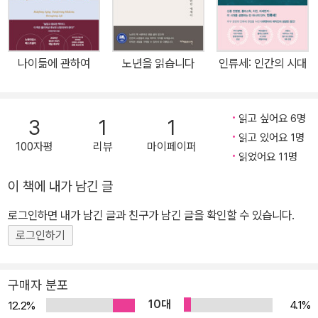
예방법을 담은 책이다. 더불어 저자와의 인터뷰를 통해 고독사 관련
정책과 현황을 정리했다. 저자는 고독사의 책임이 모두에게 있다고
주장하며 주민센터와 구청, 시청을 다니면서 고독사라는 재앙을 알리
나이듦에 관하여
노년을 읽습니다
인류세: 인간의 시대
고 다녔다. 고독사 홍보대사를 자처한 저자와 함께 고독사의 현실을
마주해 보자. ▶ 우리는 고독사에 대해 얼마나 알고 있는가 이 책은 노
인 고독사와 청년 고독사의 생생한 사례를 다룬다. 눈을 돌려 두어 평
읽고 싶어요 6명
3
1
1
남짓한 방 겸 거실을 본다. 벽에는 깨끗한 양복이 애처롭게 걸려 있다.
읽고 있어요 1명
100자평
리뷰
마이페이퍼
옷 주인은 저 양복을 입고 출근하는 꿈을 키웠을 것이다. (……) 고독
읽었어요 11명
사 현장에 항상 있는 술병이 안 보인다. 얼마나 힘들었을까. 얼마나 외
이 책에 내가 남긴 글
로웠을까. 마지막까지 술에 의존하지 않고 이겨보려고 얼마나 많은
노력을 했을까. 뉴스와 기사를 통해 접하는 고독사는 단편적이다. 시
로그인하면 내가 남긴 글과 친구가 남긴 글을 확인할 수 있습니다.
간이 얼마나 흐른 뒤 발견되었고, 어떻게 발견되었다 정도의 단신이
로그인하기
다. 『고독사는 사회적 타살입니다』는 현장의 모습과 내밀한 속내를
밝힌다. 이를 통해 독자는 고독사 피해자를 사회적 취약 계층이라는
구매자 분포
뭉뚱그린 이름이 아니라 독립된 개인으로 받아들일 것이다. ▶ 죽음
10대
4.1%
12.2%
이후 더 슬픈 현실 고독사는 사실 무연고자보다 연고자 사례가 더 많