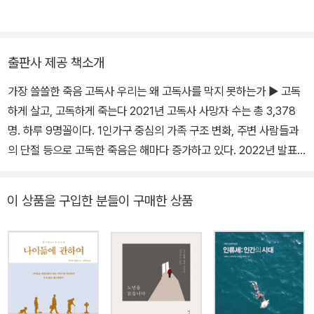
서 형사계에서 근무했다. 현재는 영도경찰서 지능범죄수사팀에 근무
하고 있다. 2005년 고독사 현장을 처음 접한 후 고독사 현실과 예방
법을 알리기 위해 노력하고 있다.
출판사 제공 책소개
가장 쓸쓸한 죽음 고독사 우리는 왜 고독사를 막지 못하는가 ▶ 고독
하게 살고, 고독하게 죽는다 2021년 고독사 사망자 수는 총 3,378
명. 하루 9명꼴이다. 1인가구 중심의 가족 구조 변화, 주변 사람들과
의 단절 등으로 고독한 죽음은 해마다 증가하고 있다. 2022년 발표
된 첫 고독사 실태조사에 따르면 고독사 사망사례는 2017년부터 20
21년까지 연평균 8.8% 증가했다. 그러나 늘어나는 고독사에 비해 사
이 상품을 구입한 분들이 구매한 상품
회 인식은 턱없이 부족하고 실효성 있는 대책은 나오지 않고 있다. 고
독사 기준도 모호하다. 현행 법률에서는 고독사를 ‘일정한 시간이 지
난 후에 발견되는 죽음’이라 정의한다. 여기서 ‘일정한 시간’은 복지
담당자의 자의적 해석으로 결정된다. 우리 사회는 고독한 죽음과 고
독한 생이라는 과제에 직면했다. 『고독사는 사회적 타살입니다』는 현
직 경찰관인 저자가 수습한 고독사 현장의 참혹함과 저자가 고안한