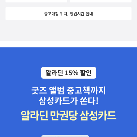
기본적인 요소이다. 1)을 통해서는 고독사 예방을, 2)를 통해서는 사
력의 심리학(브라이언 클라스 지음)* 역량 (임춘성 지음)* 텔로미어
망 이후 문제 해결을 도모할 수 있다.그리고 이것들을 위해 선행되어
의 과학(빌 앤드루스 지음) 며칠 전에 나카노 쿄코의 <명화로 읽는 부
중고매장 위치, 영업시간 안내
야 할 것, 공무원 확충이다. 2020년 기준 우리나라 일반정부 일자리
르봉 역사>가 흥미로울 것 같아서 책장에 담았고, 책을 펼쳐서 어떤
비중은 8.8%로 OECD 평균 17.9%보다 훨씬 낮다. 신자유주의의
명화들이 있는지 페이지를 넘겨 보았었다. 이런 사실을 또한 상기시
선두주자인 영국만 해도 일반정부 일자리 비중이 16%이고, 미국이 1
켜 주었다. 그리고 <명화로 읽는 부르봉 역사>와 비슷한 책으로 다음
4.9%이라는 것을 감안하면 실제 신자유주의 선두주자는 우리가 아
과 같은 책들을 추천해 주었다. * <세븐 테크>(김미경 외 지음)* 돈
닐까 한다. 그리고 모든 문제는 여기서부터 시작된다. 공무원 비중은
탭스콧의 블록체인혁명(돈 탭스콧, 알렉스 탭스콧)* 클라우스 슈밥
적고, 타 국가에 비해 서비스는 많으니 공무원이 담당해야 하는 일 자
의 제4차 산업혁명(클라우스 슈밥)* 홍익희 홍기대의 화폐혁명(홍익
체가 물리적으로 많다. 만약 지금의 상황에서 책의 저자가 제안한 것
희, 홍기대)* 챗GPT(정보인)아직 책을 펼치지도 않았지만, 눈에 띄
들이 실행한다면 농담이 아니라 업무 담당자는 실제로 순직할 수밖에
는 책인지라 제목만 보고서 책장에 담은 때문인지 몰라도 <고독사는
없다. 공무원 비중을 늘려서 전반적인 행정 및 복지 업무를 현실적, 실
사회적 타살입니다>와 비슷한 책으로 다음과 같은 책들을 추천해 주
제적으로 커버할 수 있도록 하는 게 우선되어야지 지금의 상황에서
었다. * 돈 탭스콧의 블록체인혁명(돈 탭스콧, 알렉스 탭스콧)* 수소
정책만 확장한다면 현실적으로 시행이 어려울 수 있다.
전기차 시대가 온다(권순우)* 한 권으로 정리하는 4차 산업혁명(최
진기)* 4차 산업혁명 시대, 전문직의 미래(리처드 서스킨드)* 미래
자동차 모빌리티 혁명(정지훈, 김병준)<명화로 읽는 부르봉 역사>와
비슷한 책으로 <책GPT>가 어찌 추천된 것인지, <고독사는 사회적