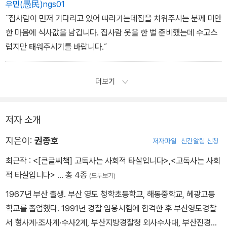
우민(愚民)ngs01
˝집사람이 먼저 기다리고 있어 따라가는데집을 치워주시는 분께 미안
한 마음에 식사값을 남깁니다. 집사람 옷을 한 벌 준비했는데 수고스
럽지만 태워주시기를 바랍니다.˝
더보기
저자 소개
지은이:
권종호
저자파일
신간알림 신청
최근작 :
<[큰글씨책] 고독사는 사회적 타살입니다>
,
<고독사는 사회
적 타살입니다>
… 총 4종
(모두보기)
1967년 부산 출생. 부산 영도 청학초등학교, 해동중학교, 혜광고등
학교를 졸업했다. 1991년 경찰 임용시험에 합격한 후 부산영도경찰
서 형사계·조사계·수사2계, 부산지방경찰청 외사수사대, 부산진경찰