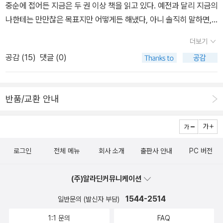
지금까지 아무도 고독사 현장 근처에도 오지 않았다(p.102)그럼 이
중순에 접어든 지금은 두 권 이상 책을 읽고 있다. 예전과 달리 지금의
들은 도대체 무엇을 바탕으로 정책을 설계한다는 것인가.또 다른 구
나한테는 만만찮은 목표지만 어떻게든 해냈다, 아니 솔직히 말하면,
의 담당자는 '망자가 고독하게 죽지 않았기에 우리구는 고독사가 없
아직 진행형. 왜냐, 3월말까지 계속할 거니까! ㅎㅎ 3월 들어서 거의
더보기
다.'고 한다. '망자가 고독하게 죽었는지 아닌지 현장을 보셨나요?' 반
매일 5천보를 넘게 걸었고, 이틀을 빼먹기는 했지만 매일 책도 읽었
문하니 '현장을 보지 않아도 알 수 있다.'고 한다. 아마도 망자가 사망
공감 (
15
)
댓글 (0)
다. 책을 읽으려고, 종이책을 들고 다니는 대신 간편하게 휴대할 수 있
하기 전에 담당자에게 전화해서 '나는 고독하게 죽는 것이 아니다'라
는 전자책을 읽었다. 성능 좋은 전자책 단말기를 사놓고도 작년 한해
고 했나 보다(p.107).'현장을 보지 않아도 알 수 있다.'라는 시건방진
활용도가 낮았다. (거의 없었다고 해야… ^^;) 전자책으로 많이 읽자
대답에 할 말을 잃었다.그리고 위의 두 사례는 데이터에서 확인할 수
반품/교환 안내
며 밀리의 서재 구독권 일년치를 통큰 결심으로 구입했다. 돈이 아깝
있다(p.167)2020, 2021년은 코로나 시기의 한복판에 있던 때이다.
지 않도록 매일 매일 들여다 보며 전자책을 읽고 있다.최근 챗GPT가
그런데 이전에 비해 고독사가 줄어들었다? 이건 상식적으로 말이 되
전세계적으로 큰 주목을 끌고 있고 나도 챗GPT를 사용하면서 전에
기 어렵다. 그런데 이걸 이렇게 처리하다보니 보건복지부에서 파악한
없던 관심이 생겼다. 이번 주에 <GPT 제너레이션>(이시한 지음)을
로그인
전체 메뉴
회사 소개
출판사 안내
PC 버전
고독사 발생 건수와 미스매치가 생기고, 그 격차가 더 커진 것이다. 솔
읽고 있다. 인공지능 관련 책들을 모아두려고 AI라고 이름을 붙인 책
직히 이 정도로 차이가 나면 감사 나와도 할 말이 없다.4. 저자가 고독
장을 만들었고 바로 책을 담았다. 어제까지 3분의 2 정도 읽었나. ”최
(주)알라딘커뮤니케이션
사 예방과 해결을 위해 제안한 것들을 다시 정리하면 이렇다. 1) 생활
근에 GPT 제너레이션 서재에 담으셨군요. 비슷한 책을 추천해 드립
공동체 형성. 2) 국가/사회와의 계약을 통한 가족 형성. 3) 그리고 이
1544-2514
일반문의 (발신자 부담)
니다. “ 그리고 다음과 같은 책들이 추려져서 보였다. * 심리학이 조
것들에 덧붙여 청소, 사랑, 행복, 소통3)은 1)을 형성, 유지하는 데에
조에게 말하다 1 (천위안 지음)* 메타버스의 시대(이시한 지음)* 권
1:1 문의
FAQ