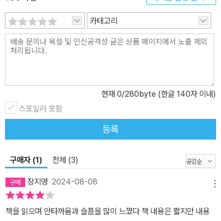
의 절연 여기에 코로나19까지 더해져 많은 사람이 사회와 단절된 삶
카테고리
을 살아가고 있다. 이들 대부분은 도움을 청하지 않는다. 자신의 치부
를 보여주고 싶지도 않고 도움을 청할 방법도 모르기 때문이다. 지자
체는 고독사 예방법으로 AI 스피커를 도입해 상당한 예산을 투자하고
있다. 하지만 고독사 예비군 모두가 제공받지는 못했다. 고독사의 문
제점은 이와같이 복지 사각지대에 있는 사람이다. 저자는 현장에서의
경험과 고독사 예비군인 사람들과의 대화를 통해 자신만의 예방법을
현재
0
/280byte (한글 140자 이내)
만들어냈다. 생전계약과 생활공동체를 통한 가족의 재탄생이 그것이
스포일러 포함
다. 생전계약은 자신이 원하는 지원과 사후 절차를 정부나 정부로부
등록
터 위임받은 단체와 계약하는 것이다. 여기에는 생활, 요양, 간호, 재
산 관리, 장례 절차 등이 포함된다. 생활공동체는 여럿이 모일 수 있거
구매자 (1)
전체 (3)
나 함께 살 수 있는 장소를 제공해 고독한 삶을 막자는 것이다. 고독사
위험에서 벗어나기 위해 개인이 해야 할 일도 서술했다. 특히 고독사
장지영
2024-08-08
메뉴
비율이 높은 중년 남성에게 사회와 소통할 것을 당부한다. 고독사는
다른 나라, 머나먼 미래의 문제가 아니다. 이제는 사회와 개인 모두 현
책을 읽으며 안타까움과 슬픔을 많이 느꼈다 책 내용은 짧지만 내용
실을 인지하고 그에 걸맞은 노력을 해야만 한다.