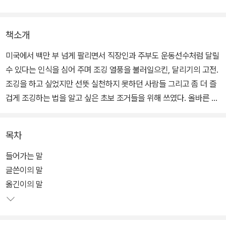
책소개
미국에서 백만 부 넘게 팔리면서 직장인과 주부도 운동선수처럼 달릴
수 있다는 인식을 심어 주며 조깅 열풍을 불러일으킨, 달리기의 고전.
조깅을 하고 싶었지만 선뜻 실천하지 못하던 사람들 그리고 좀 더 즐
겁게 조깅하는 법을 알고 싶은 초보 조거들을 위해 쓰였다. 올바른 자
세와 발 사용법부터. 고강도 후 저강도 원칙을 적용한 무리하지 않는
조깅법까지 차근차근 가르쳐 준다. 단순히 달리기 운동에 관해 이야
목차
기하는 것이 아니라 달리기와 걷기를 결합한 운동 프로그램을 제시해
직접 따라 할 수 있는 매뉴얼북이다.
들어가는 말
글쓴이의 말
“신체만 있다면 누구나 운동선수다!If you have a body, you are
옮긴이의 말
an *Athlete” 빌 바우어만의 신념이자, 나이키 본사에 걸려 있는 문
구다. 이 책은 이러한 그의 신념에 따라, 누구나 부담 없이 조깅을 평
생 운동 습관으로 만들 수 있도록 돕는다.