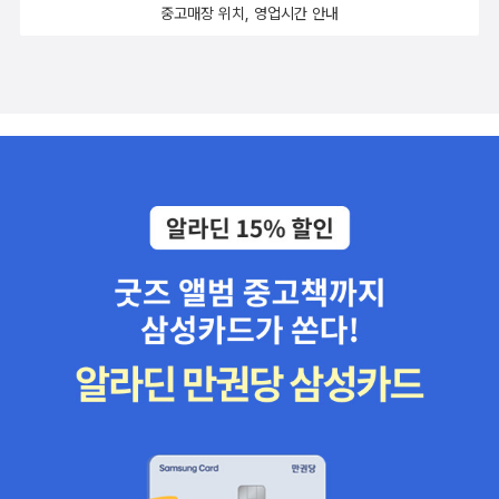
'제 스타일로 완성한 이야기의 정원에 오신 것을 환영합니다. 천천히
중고매장 위치, 영업시간 안내
구경하십시오.' 📖미카미는 구라마에의 보고서를 읽었다. 왠지 모르
게 그러고 싶었다.저도 모르게 목소리가 떨렸다. 익명 발표의 어두운
일면과 정면으로 맞닥뜨린 기분이었다. 익명이라는 천이 뒤덮은 것은
기쿠니시 하나코의 이름이 아니라 메이카와 료지라는 한 인간이 이
세상에 살아 있었다는 증거였다. 불행한 결말을 맞이했다고 해도, 평
생 단 한 번 신문에 이름이 실릴 기회를, 그 기사를 본 누군가가 그의
죽음을 애도할 기회를, 익명 문제를 둘러싼 갈등에 빼앗긴 것이다. 미
카미는 보고서를 든 손을 힘없이 내렸다. 기자들의 태도는 달라지지
않았다. 하지만 다들 그를 보고 있었다. 모든 눈동자가 미카미를 똑바
로 바라보고 있었다.-----D현경 홍보 담당관 미카미 모리유키는 형
사부에서 홍보실로 발령난 것을 좌천이자 ‘낙인’으로 여기는 조직 내
경계인이다. 정보 유출에 민감한 형사들에게 미카미는 경찰 동료라기
보다 외부인에 가깝고 홍보실 직원들에겐 어차피 때가 되면 본적으로
떠날 형사부 사람이다. 조직 내 엘리트 관료와의 갈등, 언론과의 대립,
거기에 고등학생 딸의 가출까지 일련의 사건에서 자신의 존재를 입증