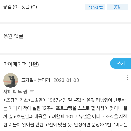
공감 (
0
)
댓글 (0)
응원 댓글
쓰기
마이페이퍼 (1편)
고자질하는머리
2023-01-03
메뉴
새해 책 두 권
<조깅의 기초>...초판이 1967년인 걸 몰랐네.온갖 러닝앱이 난무하
는 이때 이 책에 실린 12주차 프로그램을 스스로 할 사람이 몇이나 될
까 싶고초판일과 내용을 고려할 때 101 매뉴얼은 아니고 조깅을 시작
한 이들이 읽어볼 만한 고전이 맞을 듯. 인상적인 문장① 1킬로미터를