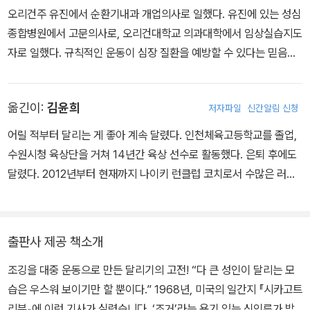
스포츠를 설립했다. 훗날 그리스신화 속 승리의 여신인 니케의 미국
오리건주 유진에서 순환기내과 개업의사로 일했다. 유진에 있는 성심
식 발음을 따 이름을 바꾼 ‘나이키’ 브랜드는 스포츠 신발 및 의류, 용
종합병원에서 고문의사로, 오리건대학교 의과대학에서 임상실습지도
품을 대표하는 선두주자가 되었다. 뉴질랜드 여행을 갔다가 조깅을
자로 일했다. 규칙적인 운동이 심장 질환을 예방할 수 있다는 믿음을
배웠다. 미국에 조깅 프로그램을 소개하며 ‘조깅 열풍’을 불러일으켰
지니고 있어 빌 바우어만과 함께 조깅 프로그램을 연구했다.
고, 미국인이 운동하는 방식을 완전히 바꾸었다.
옮긴이:
김윤희
저자파일
신간알림 신청
어릴 적부터 달리는 게 좋아 계속 달렸다. 인천체육고등학교를 졸업,
수원시청 육상단을 거쳐 14년간 육상 선수로 활동했다. 은퇴 후에도
달렸다. 2012년부터 현재까지 나이키 런클럽 코치로서 수많은 러너
들을 만나고 있다. 그들과 호흡하며 진정한 달리기의 즐거움을 알았
다. 지금도 거의 매일 달리며 새로운 감정을 배우고 있다. 이 책을 통
해 많은 사람들이 조깅을 시작하기를, 그래서 일상 속 소소한 기쁨을
출판사 제공 책소개
찾기를 바라는 마음이다.
조깅을 대중 운동으로 만든 달리기의 고전! “다 큰 성인이 달리는 모
습은 우스워 보이기만 할 뿐이다.” 1968년, 미국의 일간지 『시카고트
리뷴』에 이런 기사가 실렸습니다. ‘조거’라는 용기 있는 신인류가 밤