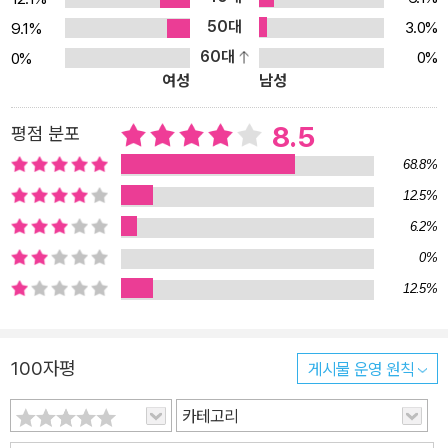
근차근 가르쳐 줍니다. 빌 바우어만은 “신체만 있다면 누구나 운동선
50대
3.0%
9.1%
수If you have a body, you are an *Athlete”라고 말했습니다.
60대
0%
0%
여성
남성
이 책은 이러한 그의 신념처럼, 누구나 부담 없이 운동할 수 있도록 사
기를 북돋아 줍니다. 훈련이지, 혹사가 아니다 내 체력에 맞춰 부담 없
8.5
평점 분포
이 운동하는 습관 기르기 『조깅의 기초』은 단순히 달리기 운동에 관
해 말하지 않습니다. 달리기와 걷기를 결합한 구체적인 조깅 프로그
68.8%
램을 제시하는 매뉴얼북이지요. 플랜 A, 플랜 B, 플랜 C 세 가지 운동
12.5%
프로그램을 수록해 독자 스스로 자신의 체력에 따라 선택하도록 했습
6.2%
니다. A는 운동을 좋아하지 않거나 재활이 필요한 사람, B는 운동을
0%
때때로 즐기며 평균 수준의 체력을 갖춘 사람, C는 격렬한 스포츠를
12.5%
즐기고 체력이 좋은 사람들을 위해 고안되었습니다. 각각 12주 차 프
로그램으로 구성되어 있으며, 매일 다른 운동 계획을 제시해 다양하
고 재미있게 실천할 수 있지요. 빌 바우어만이 이 책에서 끊임없이 강
100자평
게시물 운영 원칙
조하는 말이 있습니다. “훈련이지, 혹사가 아니다. 절대 전력을 다하
카테고리
지 말라.” 건강과 체력 향상을 위해 운동은 매우 중요하지만, 너무 하
기 싫을 때 혹은 몸이 좋지 않을 때까지 운동을 할 필요는 없다고 말합