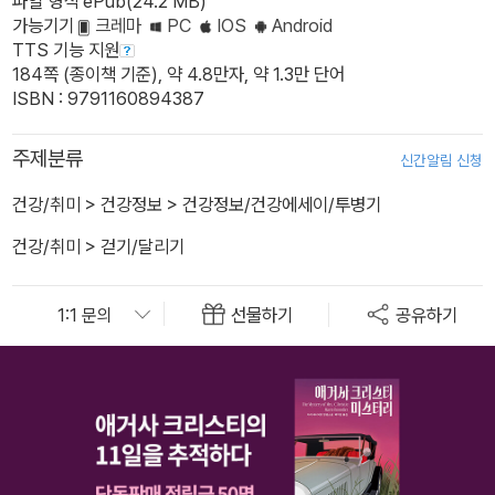
파일 형식 ePub(24.2 MB)
가능기기
크레마
PC
IOS
Android
TTS 기능 지원
184쪽 (종이책 기준), 약 4.8만자, 약 1.3만 단어
ISBN : 9791160894387
주제분류
신간알림 신청
건강/취미
>
건강정보
>
건강정보/건강에세이/투병기
건강/취미
>
걷기/달리기
선물하기
공유하기