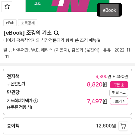
ePub
소득공제
[eBook] 조깅의 기초
나이키 공동창업자와 심장전문의가 함께 쓴 조깅 매뉴얼
빌 J. 바우어만
,
W.E. 해리스
(지은이),
김윤희
(옮긴이)
유유
2022-11
-11
전자책
9,800
원 + 490원
8,820
원
쿠폰할인가
쿠폰
만권당
첫 달 무료
7,497
원
카드최대혜택가
더보기
(+쿠폰 적용 시)
종이책
12,600
원