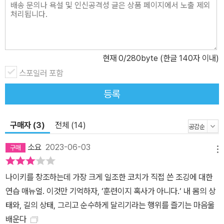
니다. 어제 고강도 운동을 했다면 오늘은 스트레칭이나 산책만 하거
나 강도가 낮은 운동을 해도 괜찮다고 이야기하고요. 프로그램을 곧
이곧대로 따라 하지 않아도 된다고도 말합니다. 힘들면 다시 앞으로
돌아가고 때로는 잠시 쉬어도 괜찮습니다. 조깅만큼 특별한 장비나
현재
0
/280byte (한글 140자 이내)
시설이 필요하지 않고 큰 보상을 받을 수 있는 운동은 많지 않습니다.
스포일러 포함
오늘부터 차근차근, 이 든든한 가이드와 함께 운동을 시작해 보시면
등록
어떨까요?
구매자 (3)
전체 (14)
소요
2023-06-03
메뉴
나이키를 창조하는데 가장 크게 일조한 코치가 직접 쓴 조깅에 대한
연습 매뉴얼. 이것만 기억하자, ‘훈련이지 혹사가 아니다.‘ 내 몸의 상
태와, 길의 상태, 그리고 순수하게 달리기라는 행위를 즐기는 마음울
배운다