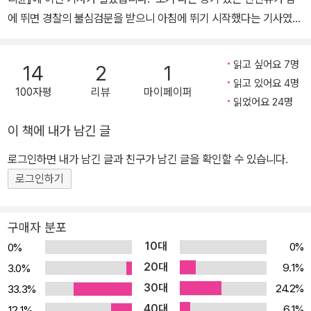
에 뛰면 경찰의 불심검문을 받으니 아침에 뛰기 시작했다는 기사였습
니다. 오늘날 누구나 할 수 있는 가장 손쉬운 운동으로 꼽히는 조깅은
1960년대까지만 해도 미국에서 괴상한 행동으로 취급되었습니다.
읽고 싶어요 7명
14
2
1
그러면 도대체 이 조깅은 어떻게 모두가 즐기는 운동이 되었을까요?
읽고 있어요 4명
100자평
리뷰
마이페이퍼
바로 나이키의 공동창업자이자 육상선수 코치였던 빌 바우어만과 심
읽었어요 24명
장전문의 W.E. 해리스가 함께 쓴 『조깅의 기초』(1967)가 출간되면
이 책에 내가 남긴 글
서부터입니다. 빌 바우어만은 뉴질랜드를 여행하다가 운동선수가 아
닌 사람들도 달리기 운동을 하는 것을 보고 영감을 받아 조깅을 배우
로그인하면 내가 남긴 글과 친구가 남긴 글을 확인할 수 있습니다.
고 이 책을 썼습니다. 미국에서 백만 부 넘게 팔리면서 직장인과 주부
로그인하기
도 운동선수처럼 달릴 수 있다는 인식을 심어 주며 조깅 열풍을 불러
일으킨, 달리기의 고전이라고 불릴 만한 책이지요. 『조깅의 기초』는
구매자 분포
조깅을 하고 싶었지만 선뜻 실천하지 못하던 사람들 그리고 좀 더 즐
10대
0%
0%
겁게 조깅하는 법을 알고 싶은 초보 조거들을 위해 쓰였습니다. 빌 바
20대
9.1%
3.0%
우어만은 조깅이 평생 습관으로 자리 잡으려면 무엇보다 적당히, 재
30대
24.2%
33.3%
미있게 할 수 있어야 한다고 생각했습니다. 올바른 자세와 발 사용법
40대
부터. 고강도 후 저강도 원칙을 적용한 무리하지 않는 조깅법까지 차
6.1%
12.1%