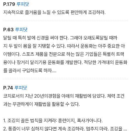
3. 매일 격렬한 조깅을 하지 않도록 하라. 일주일에 3-4일이 적당하
P.179
루피닷
다. ‘고강도 후 저강도‘ 원칙을 기억하라. 하루는 열심히 운동했다
지속적으로 즐거움을 느낄 수 있도록 편안하게 조깅하라.
면 다음날은 쉬어라.
4. 혼자서 또는 같이 조깅하라. 그리고 원할 때 언제든지 조깅하라. 장
P.63
루피닷
소에 구애받지 않고 다양한 풍경을 즐길 수 있다.
달릴 때 특히 발에 신경을 써야 한다. 그래야 오래도록달릴 때까
5. 조깅 프로그램은 조정 가능하다는 것을 기억하라. 만약 운동
지 두 발이 몸을 잘 지탱할 수 있다. 따라서 운동화는 아주 중요한 아
을 한 번 빠졌거나 아프거나 다른어떤 이유로 잠시 멈췄다면, 오늘
이템이다. 스포츠 제품을 전문으로 하는 많은 기업들은 특별히 트랙
의 건강 상태에 맞춰 다시 시작하면 된다.
용이나 장거리 달리기용 운동화를 개발한다. 적당한 가격대의 운동화
를 골라서 구입하도록 하자.
나이가 들수록, 우리의 발은 더 많은 쿠션이 필요하다. 달리기용 신발
은 바닥에 잔 무늬가 있거나 얇은 고무창이 덧대어져 있고 견고해
P.74
루피닷
야 한다.
코치로서의 지난 20년의경험을 아래의 재활법에 담았다. 체력 조건
과는 무관하게이 재활법을 활용할 수 있다.
1. 조깅의 골든 법칙을 지켜라: 훈련이지, 혹사가아니다.
2. 통증이 너무 심하지 않다면 계속 조깅하라. 멈추지 마라. 조깅을 계