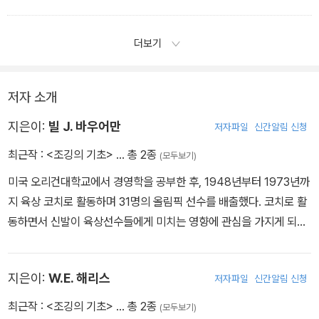
속하지 않는다면 오히려통증이 재발할 것이다. 스케줄을 다시 2-3주
앞으로 당겨라. 훈련량을 줄이더라도 스케줄에따라 꾸준히 운동하
더보기
라. 만약 초보 조거라면 규칙 4를 따르라.
3. 부드러운 바닥에서 조깅하라. 자연의 쿠션이있는 잔디 위는 폭신
한 나뭇잎들이 충격을 흡수하고 불편감을 줄여 준다. 만약 부드러
저자 소개
운 바닥을 찾기 어렵다면, 제대로 쿠션이 있는 신발을 신어서 바닥
지은이:
빌 J. 바우어만
저자파일
신간알림 신청
을 부드럽게 만들어라.
4. 만약 통증이 너무 심하거나 초보 조거라면, 스케줄에 따라 걷기까
최근작 :
<조깅의 기초>
… 총 2종
(모두보기)
지만 하라.
미국 오리건대학교에서 경영학을 공부한 후, 1948년부터 1973년까
5. 운동은 즐거워야 한다. 만약 통증이 너무 심하다면 1-2주 정도 완
지 육상 코치로 활동하며 31명의 올림픽 선수를 배출했다. 코치로 활
전하게 휴식을 취하는 것이
동하면서 신발이 육상선수들에게 미치는 영향에 관심을 가지게 되었
고, 운동화의 기능을 향상시키기 위해 여러 실험을 하기 시작했다. 아
내가 와플을 만드는 것을 보고 와플 기계에 고무를 넣어 구운 뒤 신발
지은이:
W.E. 해리스
저자파일
신간알림 신청
밑창에 붙여 선수들을 뛰게 한 일화는 유명하다. 1964년, 육상팀 선
수였던 필 나이트(Phil Knight)와 함께 나이키의 전신인 블루 리본
최근작 :
<조깅의 기초>
… 총 2종
(모두보기)