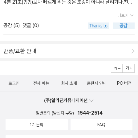
4분 21초(?!?!)보다 빠르게 뛰는 것은 조깅이 아니라 달리기다.천천
히 달리면 되는 줄 알았지 조깅과 달리기를 가르는 기준이 있는 것도
더보기
몰랐지만 4분 21초라니. 선수 수준 아닌가. 거북이 친구인 나에게만
공감 (
5
)
댓글 (0)
놀라운 것인가.② 훈련이지, 혹사가 아니다. 절대 전력을 다하지 말라.
12월 영상 1도인 어느 날 호기롭게 나갔다가 2/3 지점에서 긴급 후
퇴. 햇빛 드는 코스는 괜찮았는데 해가 없는 곳으로 들어서서 맞바람
반품/교환 안내
까지 맞으니 동태가 됐다. 맞은편 달리는 어르신에게 경외의 눈빛을
보내고 오들오들 떨면서 돌아왔다. 미친 짓이었다. 요즘 들어 달리기
할 때 관절도 전과 다른 느낌인데 자신을 너무 과신했다. 방구석에서
요가나 할 걸. 나에게 달리기는 훈련도 아니고 생존을 위한 '조금 빨리
로그인
전체 메뉴
회사 소개
출판사 안내
PC 버전
걷기'일 뿐인데 혹사가 웬 말이냐. <64>밀크레프는 '천 겹'의 크레이
프라는 이름처럼 크레이프를 얇게 켜켜이 쌓아 만드는 게 관건이다.
(주)알라딘커뮤니케이션
요코야마 히데오가 밀크레프를 만들면 정말 천 겹을 쌓아서 만들 것
1544-2514
일반문의 (발신자 부담)
같다. <64>가 그렇다. 천 겹의 소설. 그 밀도가 부담스러운 순간도
있지만 계층과 층위가 켜켜이 만나 하나의 종장을 이루는 촘촘함에는
1:1 문의
FAQ
감탄하지 않을 수 없다. 10년을 매만져 소설을 내놓은 작가는 말한다.