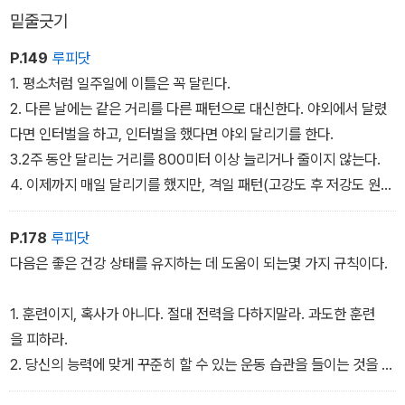
밑줄긋기
P.149
루피닷
1. 평소처럼 일주일에 이틀은 꼭 달린다.
2. 다른 날에는 같은 거리를 다른 패턴으로 대신한다. 야외에서 달렸
다면 인터벌을 하고, 인터벌을 했다면 야외 달리기를 한다.
3.2주 동안 달리는 거리를 800미터 이상 늘리거나 줄이지 않는다.
4. 이제까지 매일 달리기를 했지만, 격일 패턴(고강도 후 저강도 원
칙)의 효과를 테스트하고 싶다면 서서히 이 방식을 적용한다. 며칠 동
안 변화된 스케줄에 집중하여 저강도의 날에는 운동량을 줄이고 반대
P.178
루피닷
로 고강도의 날에는 늘려라.
다음은 좋은 건강 상태를 유지하는 데 도움이 되는몇 가지 규칙이다.
1. 훈련이지, 혹사가 아니다. 절대 전력을 다하지말라. 과도한 훈련
을 피하라.
2. 당신의 능력에 맞게 꾸준히 할 수 있는 운동 습관을 들이는 것을 목
표로 플랜 A, B, 또는 C의스케줄을 따르자.