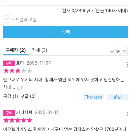
현재
0
/280byte (한글 140자 이내)
스포일러 포함
등록
구매자 (2)
전체 (3)
료마
2008-11-07
메뉴
말그대로 위기의 시대. 황제가 몇년 제위에 있지 못하고 암살당하는
시대...
공감 (
1
)
댓글 (0)
커피사랑
2025-01-12
메뉴
아우렐리아누스 황제의 어처구니 없는 갑작스런 암살은 1700년이나