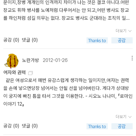
문이지,장병 개개인의 인격까지 차이가 나는 것은 결코 아니다.어떤
석하면서 애도 행렬에 동참시킨다. <체사레 보르자, 우아한 냉혹>의
장교도 휘하 병사를 노예처럼 다루어서는 안 되고,어떤 병사도 장교
서두에서 우리는 시오노 나나미의 다른 기둥 카이사르와의 접점을 찾
를 하인처럼 섬길 의무는 없다. 장교도 병사도 군대라는 조직의 일원
을 수 있다. 머리말에는 체사레의 보검과 군기에 새겨진 'Aut Caesar,
이라는 점에서는다름이 없기 때문이다. - 아우렐리아누스(로마 황제,
Aut Nihil' (카이사르냐, 아니면 아무것도 아니냐)라는 문구가 소개되
더보기
270~275년 재위) 시오노 나나미, 『로마인 이야기 12』中
는데, 이를 통해 우리는 작가의 다음 시선이 향하게 될 것임을 짐작할
공감 (
0
)
댓글 (0)
수 있다. 실제로, 시오노 나나미는 대작 <로마인 이야기>를 통해 제국
의 기틀을 마련한 '성공한 야심가'에게 헌정한다. 전체 15권으로 이루
어진 이 작품 속에서 율리우스 카이사르에게 직접 할당된 분량은 낱
노란가방
2012-01-26
메뉴
권으로도 두꺼운 2권에 해당한다. 로마 1,000년의 역사에서 한 개인
여자와 권력
에게 이만한 분량이 할당된 것은 <삼국사기>에서 김유신이 차지하는
같은 여성으로서 매번 유감스럽게 생각하는 일이지만,여자는 권력
위상에 견줄만하다. 개인적으로 <로마인 이야기>에서 재밌게 읽을
을 손에 넣으면당장 넘어서는 안될 선을 넘어버린다. 게다가 상대방
수 있는 내용은 포에니 전쟁을 다룬 <로마인 이야기 2 : 한니발 전쟁>
이 궁지에 빠진 틈을 타서 그것을 이용한다. - 시오노 나나미, 『로마인
과 율리우스 카이사르의 평전이라 할 <로마인 이야기 4 : 율리우스
이야기 12』
카이사르(상)>과 <로마인 이야기 5: 율리우스 카이사르(하)>라 여겨
진다. 재미와는 별도로 유익한 책을 고르자면, <로마인 이야기 6 : 팍
더보기
스 로마나>, <로마인 이야기 10 : 모든 길은 로마로 통한다>로 생각
공감 (
0
)
댓글 (0)
된다. 이 작품은 시오노 나나미의 상상력이 상대적으로 적게 반영되