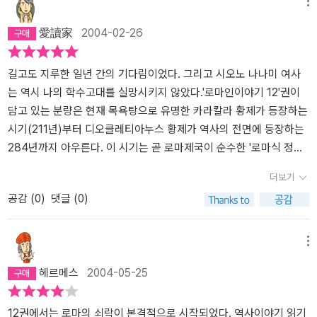
메뉴
를 초래했다.(이것은 다시 경제와 국방의 문제를 야기시켰다) 게다가
아니다 -> 아테네조차도 ‘피’가 같지 않으면 시민권을 주지 않았다. 그
의 희생을 원치 않았던 군사들로 인해 죽음을 면치못했던 황제들... 그
愛讀家
2004-02-26
정국불안에 내전, 기독교의 대두로 인한 사회 불안까지 더하면 유능
에 비하면 로마는 ‘공동체’에 공헌하면 인종과 민족의 구별 없이 시민
리하여 로마는 멸망으로 가는 악순환의 고리를 끊을수가 없었다.작금
한 지도자라도 손을 쓰기 어려웠을 것이다.개인적으로 저자가 한 장
권을 주었다. 상당히 진보적이었다. 그러나 ‘안토니누스 칙령’은 로마
의 정치세태와 비교해가면서 읽어볼만 했다.이성적으로 조금씩의 양
을 할애하여 서술한 기독교도 문제에 대한 분석은 이 책에서 눈여겨
제국에 사는 모든 사람에게 로마 시민권을 준다. -> 로마 시민과 속주
보, 기다림, 이해가 아니라.... 서로 잘났다고 떠들기만 하는 그런 시
길고도 지루한 일년 간의 기다림이었다. 그리고 시오노 나나미 여사
볼 만 하다고 생각한다. 본문 392쪽에 저자가 밝힌 것처럼 시오노 나
민의 차별 철폐 -> 많은 연구자들은 별로 중요하게 생각지 않으나, 저
대.막상 그런 사람들을 그 자리에 올려놓으면.... 또 도토리 키재기인
는 역시 나의 학수고대를 실망시키지 않았다.'로마인이야기 12'권이
나미는 종교를 인간과 사회의 측면에서 접근하여 객관성을 유지했기
자는 이것을 로마 폐망의 한 원인으로 지목함. -> 기득권과 취득권,
그런 시대...동서양을 막론한 역사적 사실 중 하나는, 태평성대 이후에
담고 있는 분량은 현재 목욕탕으로 유명한 카라칼라 황제가 등장하는
때문이다. 이러한 접근은 종교가 인간에 의해 만들어진 사회의 한 단
세금, 군대... p. 42 인간은 공짜로 얻은 권리는 소중하게 생각지 않는
는 반드시 멸망이 오는 것 같다.태평성대일 때, 계획해서 준비해야 하
시기(211년)부터 디오클레티아누스 황제가 역사의 전면에 등장하는
면이라는 것을 인식하는 것으로부터 시작된다. 종교를 종교인의 입장
다. (현대 선거에서 투표율이 낮은 이유도 그때문일 듯이라고 말함).
는 것 또한 잘 알지만... 편한 것에 너무 익은 시대..그리고 역사적인
284년까지 아우른다. 이 시기는 곧 로마제국이 순수한 '로마식 정
에서만 보면 편견 때문에 오히려 그 본질을 파악하기가 어려운 법이
p. 42 카라칼라 황제의 안토니누스 칙령의 부정적 의미 : 로마 시민권
관점에서 볼 때...휴전이란 좋은것이 아님을 로마인 이야기 이 책을 통
체'를 유지한 마지막 시기라고 할 수 있다. 디오클레티아누스 이후로
더보기
다. 저자는 에드워드 기번과 에릭 도즈와 같은 후세의 로마사 권위자
자의 긍지를 잃어버림, 속주민에게 향상심이나 경쟁심이 없어짐, 속
해서 알게 됐다.전쟁을 잠시 접은 상태에 불과하지... 아주 끝낸건 아
는 황제의 성격이 로마의 원로원과 시민을 대표하는 '제1시민이자 Im
공감 (
0
)
댓글 (0)
의 의견과 함께 당대의 로마인들과 기독교도가 남긴 기록을 통해 3세
주민은 제국에 대한 기개를 보이지 않음, 세금이 오히려 임시세 위주
니기 때문이다.그 말은 언젠가 다시 일어날 것이라는 것이다.잃을것
perator'가 아니라 동방의 전제군주와 같아지기 때문이다.단순한 수
기에 기독교도가 대두한 원인을 상세히 분석하고 설득력있게 제시하
로 가버리고 국가 재정 위기, 유동성이 없어져 사회의 경직화 (상류층
이 없는 쪽은 모르지만, 잃을것이 많은쪽은 일단은 굽히고 들어갈 강
치상으로는 겨우 74년에 불과하다. 하지만 로마제국에 드리운 어두
고 있다.역사를 통해 한 나라가 쇠퇴하는 과정을 살펴보는 것은 현대
인 호네스타스와 하류층인 후밀리우스로 나눠지고 상승기회마저 차
화를 맺을 구실이 많다는 말이기도 하다.여기에 대한 로마인들의 생
운 그림자는 이 시기에 등장한 황제의 수를 헤아릴 수 없게 만든다. 그
메뉴
에 사는 사람들에게도 많은 교훈을 준다. 따라서 그토록 오랫동안 번
단) p. 131 대관식은 인간이 다른 인간에게 권력을 위임하는 것이 아
각에 동의한다.로마인들은 휴전협정을 하지 않지만, 싸움을 할 수 없
리고 저자는 이 어둠의 그림자가 카라칼라 황제의 한가지 크나큰 '정
헤르메스
2004-05-25
영했던 로마가 점차 '쇠망'하는 과정을 추적해 보는 것도 큰 의미가 있
니라 인간을 초월한 누군가가 권력을 주어야만 의미가 있는데, 언젠
는 겨울에는 휴전협정을 맺는다.대신 봄이오면 속전속결로 끝낸다.휴
치적 실책'으로부터 파생되었다고 적고 있다.'안토니누스 칙령'. 기득
을 것이다.
가는 죽을 운명인 인간을 초월한 누군가는 불사신밖에 없다. 신, 구체
전협정은 양쪽 다를 지치게 만든다는 것이 로마인들의 생각이었고....
권과 취득권의 차이점을 들며 자신의 주장을 뒷받침하는 저자의 능력
적으로는 신의 뜻을 나타내는 제사장이나 사제나 성직자가 권력을 수
지든 이기든 전쟁을 끝내기를 좋아했기 때문이다.우리도 한 번 생각
에 혀를 내두른다. 이 점은 20세기의 가장 거대한 프로젝트였던 '소비
12권에서는 로마의 쇠락이 본격적으로 시작되었다. 역사이야기 읽기