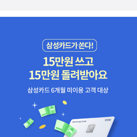
평가에 비하면 약과다. <로마인 이야기 13 : 최후의 노력> 이후 본격
등장한 그리스도교는 시오노 나나미의 관점에서는 로마의 정신을 파
괴한 '제국의 악(惡)'이다. 그리스도교에 비하면 이민족 게르만 민족
은 오히려 로마의 정신을 받아들인 개종자로 그려진다는 점이 작가가
바라보는 로마사의 독특함이라 생각된다. 시오노 나나미에 의하면 결
국 로마를 멸망시킨 장본인은 '그리스도교'라는 결론에 다다르게 되는
데, 선뜻 동의하기 어려운 부분이기도 하다. 초기와 중기를 대표하
는 두 인물인 체사레 보르자와 율리우스 카이사르. 이들 사이에는 중
세(中世) 1,000년의 시간이 놓여져 있다. 작가는 이 기간을 여백으로
두지 않고 작품으로 메운다. 이 시기를 다룬 작품으로는 <로마 멸망
이후의 지중해 세계>, <바다의 도시 이야기>, <십자군 이야기>, <시
오노 나나미 전쟁 3부작>이 있다. 작가는 이들을 통해 싫어하는 교회
사를 굳이언급하지 않고, 두 시대를 연결시키는 고리를 마련하지만,
덕분에 이 부분의 역사서는 주로 전쟁사에 머무르는 한계가 느껴진
다. 다만, <바다의 도시 이야기>는 예외다. 크게 통일성이 없어 보
이는 작품둘이지만, 개인적으로 주목할 작품은 초기에 씌여진 <바다
의 도시 이야기>라 여겨진다. 베네치아를 배경으로 한 이 작품은 작
가의 세계관이 잘 드러났다는 점에서 대표작이라 생각된다. <로마인