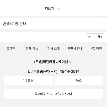
어 건조하게 씌여진 작품들이지만, 그 덕분에 역사사실에 접근할 수
있다는 것도 아이러니라 여겨진다. <로마인 이야기>의 작품 전체의
더보기
구성은 Pre- Caesar, Post- Caesar라고 할 정도로 카이사르의 존재
는 분기점이 된다. 작가는 초기 로마인들이 융성할 수 있었던 원인을
반품/교환 안내
주위 다른 민족들의 장점을 흡수하는 융통성과 로마의 실용성에서 찾
는다. '로마인 정신'으로 표현되는 로마인에 대한 찬양에 가까운 서술
은 상대적으로 정복당한 민족에 대한 비하로 이어지는 경우가 많은
데, 대표적으로 피해를 보는 민족이 그리스 민족이다. 이런 관점을 알
로그인
전체 메뉴
회사 소개
출판사 안내
PC 버전
고 나면, 나중에 나올 <그리스인 이야기>가 어떤 식으로 흘러갈지 대
충 짐작된다. 이는 다시 뒤에서 다루도록 하자. <로마인 이야기>는
(주)알라딘커뮤니케이션
15권이지만, 시리즈의 절정은 5권 카이사르편에서 일찍 끝난다.그래
서, 작품이 6편이후로는 늘어지는 감을 받게 된다. 카이사르 시대를
1544-2514
일반문의 (발신자 부담)
지났지만, 작가는 이 천재에 대한 미련을 숨기지 않고 그를 자주 소환
1:1 문의
FAQ
한다. '카이사르라면 그러지 않았을테지만, ~', '카이스라의 의도와는
달리 ~ ' 라는 식으로 소환되는 카이사르는 후세 황제들을 평가하는
중고매장 위치, 영업시간 안내
기준이 된다. 한 작가의 감정에 따라 후세 황제들의 역사적 평가가 갈
리는 위험이 눈에 거슬리지만, 이는 뒤에 나오는 그리스도교에 대한