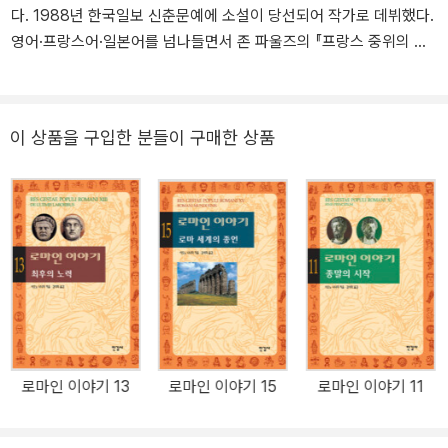
다. 1988년 한국일보 신춘문예에 소설이 당선되어 작가로 데뷔했다.
의 친구 마키아벨리』(1988년 여류문학상) 『신의 대리인』 『르네상스
영어·프랑스어·일본어를 넘나들면서 존 파울즈의 『프랑스 중위의 여
를 만든 사람들』 그리고 그의 필생의 역작인 『로마인 이야기』(1993
자』, 허먼 멜빌의 『모비 딕』, 헨리 소로의 『월든』, F. 스콧 피츠제럴드
년 신조학예상, 1999년 시바 료타로상)가 있다. 이 『로마인 이야기』
의 『위대한 개츠비』, 대니얼 디포의 「로빈슨 크루소』, 쥘 베른 걸작 선
시리즈는 1992년에 제1권 ‘로마는 하루아침에 이루어지지 않았다’를
집(20권), 생텍쥐페리의 『어린 왕자』, 알렉상드르 뒤마의 『삼총사』,
시작으로 15년 동안 매년 한 권씩 집필하여 2006년 마침내 제15권
이 상품을 구입한 분들이 구매한 상품
시오노 나나미의 「로마인 이야기』 시리즈 등 많은 책을 번역했다.
‘로마 세계의 종언’을 끝으로 기나긴 대장정을 끝냈다. 여기서 멈추지
않고 그는 로마제국의 멸망 이후 지중해 패권을 둘러싼 기독교 세력
과 이슬람 세력의 충돌을 서술한 『로마 멸망 이후의 지중해 세계』(상·
하)를 최근 펴냈다. 그밖에 『침묵하는 소수』 『나의 인생은 영화관에
서 시작되었다』 『사랑의 풍경』 『살로메 유모 이야기』 『이탈리아에서
온 편지』(1·2)등의 에세이와 『어부 마르코의 꿈』 『콘스탄티노플의 뱃
사공』 등의 삽화소설이 있으며, 영화감독을 꿈꾸는 아들과의 대화를
담은 『로마에서 말하다』를 펴냈다.
로마인 이야기 13
로마인 이야기 15
로마인 이야기 11