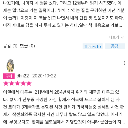
수 있다.
했을 때 서기 3세기에는 무려 22명에 이르는 황제들이 짧은 기간동
나왔기에, 나머지 네 권을 샀다. 그리고 12권부터 읽기 시작했다. 이
안 제위에 있었고 게다가 제명에 죽은 사람들이 거의 없었다는 사실
제는 멸망으로 가는 길목이다. '남이 망하는 꼴을 구경하면 어떤 기분
이다. 즉, 이 시기에 로마는 정국이 매우 불안정했었다는 것을 알려주
이 들까?' 이것이 이 책을 읽고 나면서 내게 던진 첫 질문이기도 하다.
는 것이다. 하지만 이것이 처음은 아니다. 정국이 불안정한 때는 이전
아직 제대로 답을 하지 못하고 있기는 하다.일단 책 내용으로 가보자.
에도 여러 번 있었고, 심지어 내전도 여러 차례 발생했었다. 그러나 1,
무엇보다 이 시기에서 특이한 것은 평균 재위 기간이 너무나 짧다는
더보기
2세기와는 달리 3세기에는 로마가 내부 위기들을 오랫동안 끌고 갈
것이다. 본문을 서술하기 전에 가장 먼저 제시되는 것이 재위기간 비
공감 (
1
)
댓글 (0)
수 밖에 없었던 다른 요인이 있었다.시오노 나나미는 3세기의 위기는
교표다. 1, 2, 3세기 황제들의 재위 기간을 비교해 보면, 3세기의 어려
로마인 본래의 사고나 방식으로 위기에 대처하지 못하고 눈 앞의 문
움이 그대로 드러난다. 정국의 혼란. 이것은 정말 어려운 문제다. 최근
제를 처리하는 데 급급한 나머지 자신들의 본질까지 바꾸었기 때문에
에 부동산 문제가 잘 해결이 안 되는 것을 부동산 정책의 혼란이라고
메뉴
심화된 것이라고 보았다. 하지만 저자의 견해를 그대로 받아들이기에
말하기도 하는데, 이 당시 로마는 꾸준히 일관성있게 정치를 할 수 있
ldhn22
2020-10-22
는 막연한 감도 없지 않다. 로마인 본래의 사고나 방식이 구체적으로
는 상태가 아니었던 것이다. 그래서 지은이가 본문의 제일 처음에 배
무엇인가? 본질이 바뀌었다면 왜 바뀌었을까? 또 시대나 주위 환경의
치한 것이겠지만... 지은이는 16쪽에서 3세기에 일어난 위기의 원인
변화에 따라 그 본질을 바꾸거나 혹은 바꿀 수 밖에 없지 않았을까하
을 지도층의 수준 저하, 야만족의 침입 격화, 경제력 쇠퇴, 기독교의
이권에서 다루는 211년에서 284년까지 위기의 제국을 다루고 있
는 의문이 들었기 때문이다. 일단 그런 문제는 접어두고 전체적으로
대두 등으로 말하고 있다. 그런데 이런 것들은 대부분 이미 로마 역사
다. 황제가 전투중 사망한 사건 황제가 적국에 포로로 잡히게 된 사
봤을 때 3세기의 로마제국이 장기간의 위기에 빠진 것은 개별적으로
에서 일어났던 위기였다. 하지만 3세기부터는 왜 극복하지 못하였을
건 로마가 3개국가로 분할된 사건 황제가 귀국하는중 살해된 사건 황
나타났다면 좀 더 수월하게 대처했을 수도 있는 문제가 복합적으로
까? 지은이는 정국 불안정을 가장 주된 요인으로 보았다. 물론 그러면
제가 작전회의중 급사한 사건 너무나 탈도 많고 일도 많았다. 이시기
나타났기 때문이 아닐까 하고 생각했다. 카라칼라 황제가 모든 속주
서 아까 말했던 평균 재위기간을 제시하고 있다. 그런데 재위 기간이
에 무엇보다도 황제를 원로원에서 지명한것이 아니라 군인들이 지