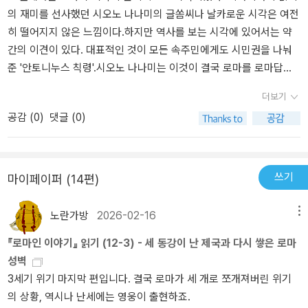
여해야만 비로소 권력자도 통치의 정당성을 공인받게 된다. 따라서
해 볼 문제가 아닌지...더욱이 작금의 시대가 그런쪽으로 간다면, 언제
에트 공산혁명'이 만인에 대한 평등을 부르짖으며 급속도로 전 세계
의 재미를 선사했던 시오노 나나미의 글쏨씨나 날카로운 시각은 여전
대관은 신과 밀접하게 결부되어 있다. 그리고 이런 의미의 대관식이
까지나 회피할 일은 아닌것 아닌가...언제 싸워도 싸워서 결판을 내야
를 휘몰아쳤지만 결국 노동의욕의 저하와 생산성 악화로 붕괴한 역사
히 떨어지지 않은 느낌이다.하지만 역사를 보는 시각에 있어서는 약
‘서방’이 아니라 ‘동방’에서 주요하게 여겨진 사실과, 모든 일신교가
한다면... 빨리 하는게 좋지 않을까...언제까지 이렇게 살 수는 없지 않
적 사실과 일맥상통한다. 즉 '누구나 갖고 있는 권리는 아무도 갖고 있
간의 이견이 있다. 대표적인 것이 모든 속주민에게도 시민권을 나눠
‘동방’에서 태어난 사실과 무관하지 않다.... 유럽에서는 기독교 시대
은가...
지 않는 것과 같다'는 말에 수긍이 간다.카라칼라 황제의 정치적 실책
준 '안토니누스 칙령'.시오노 나나미는 이것이 결국 로마를 로마답지
이후에나 대관식을 하였다는 뜻. p. 143 역사는 현상으로는 되풀이되
은 로마제국을 급속도로 약화시키며 결국 발레리아누스 황제가 260
못하게 한 주요한 이유라고 보고 있고 소통할 수 있는 계급사회가 더
더보기
지 않는다. 하지만 이 현상에 즈음하여 드러나는 인간 심리는 되풀이
년에 사산조 페르시아의 샤푸르 1세에게 생포되는 전대미문의 사태
잘 기능한다는 논리를 내세우고 있다.이 주장은 아마도 에드워드 기
공감 (
0
)
댓글 (0)
된다. 따라서 인간 심리에 대한 깊고 날카로운 통찰력, 자기가 체험하
를 초래하기에 이른다. 하지만 최대의 위기에 직면한 로마제국은 클
번의 논조를 그대로 가져가는 것 같은데, 차이점은 에드워드 기번은
지 않은 것을 이해하는 데 반드시 필요한 상상력과 감수성, 이 가운데
라우디우스 고티쿠스, 아우렐리아누스, 프로부스 등의 유능한 황제
계급사회가 당연시했던 18세기 영국의 귀족 출신이고 시오노 나나미
하나라도 모자라면 과거에 성공했던 선례를 그대로 따른다 해도 실패
등장하여 바로잡으려고 안간힘을 쓰지만 각각 비참한 최후를 맞으며
는 이제는 명목적으로는 계급사회가 없는 현대의 사람이다.그럼에도
할 수 있다는 것을 이 에피소드는 가르쳐주고 있다. (카이사르와 알렉
제국은 붕괴되기 시작한다.3세기 전후반, 로마제국과 기독교 이렇게
불구하고 계급사회를 옹호한다는 이런 주장은 바로 시오노 나나미의
쓰기
마이페이퍼 (14편)
산데르가 군대에게 한 연설의 차이 / p. 139 문장은 어휘 선택으로 결
총 3부로 구성된 부분에서 가장 주목이 되는 부분은 역시 3부 '로마제
한계라고 볼 수 있다. 개인적으론 '안토니누스 칙령'을 이렇게 본다.
정된다) p. 172 인기도 실력에 포함되지만, 실력만으로는 지위를 정
국과 기독교'장이다. 특히, 계몽시대의 역사가 에드워드 기번의 주장
로마의 대부분의 속주가 로마에 편입된지도 그시기이면 대략 2003-
노란가방
2026-02-16
메뉴
당화할 수 없다. 지위를 정당화하려면 실력만이 아니라 정통성도 필
과 현세대의 도즈 교수의 주장을 비교해가며 자신의 주장을 섞은 부
300년이 흐른 시점이다. 진정한 세계화를 지양하는 로마제국에서 그
『로마인 이야기』 읽기 (12-3) - 세 동강이 난 제국과 다시 쌓은 로마
요하다. 세습제가 아직도 끈질기게 살아남아 있는 것은, 아직 실력은
분은 많은 공감을 불러일으키는 것 같다. '회색지대'라는 말은 시오노
정도의 시간이 지났다는 것은 이미 문화적/정치적으로 속주도 본토와
성벽
알 수 없지만 정통성은 있다는 것을 사람들이 쉽게 이해할 수 있기 때
나나미 여사의 정치사상적 견해를 보는 것 같아서 웃음이 나오지
차이가 없게되었다고 본다. 그럼에도 불구하고 단지 지역적인차이를
3세기 위기 마지막 편입니다. 결국 로마가 세 개로 쪼개져버린 위기
문이다.
만......'로마인이야기 12'권을 애타게 기다려 온 나와같은 독자들에게
이유로 시민권 부여를 차별하는 것은 같은 제국영토내에서 부당한 조
의 상황, 역시나 난세에는 영웅이 출현하죠.
절대로 실망을 주지는 않을 작품이라 생각된다. 일독을 강력히 권하
치라는 견해가 나올 시기가 아니었을까 ?예를 들어 미국은 아메리카