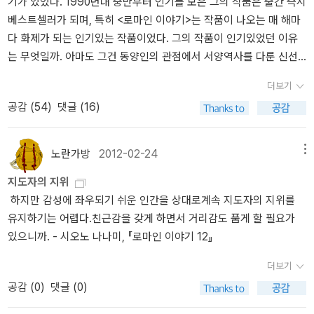
기가 있었다. 1990년대 중반부터 인기를 모은 그의 작품은 출간 즉시
베스트셀러가 되며, 특히 <로마인 이야기>는 작품이 나오는 매 해마
다 화제가 되는 인기있는 작품이었다. 그의 작품이 인기있었던 이유
는 무엇일까. 아마도 그건 동양인의 관점에서 서양역사를 다룬 신선
함 때문이 아닐까. 동양문명권에 속하는 일본인이 오랜 이탈리아 거
더보기
주 경험을 바탕으로 쓴 역사서는 사실감과 공감을 같이 주며 높은 인
공감 (
54
)
댓글 (16)
기를 끌었으리라. 시기적으로는 IMF 금융위기를 맞고 있던 시기에 나
온 <로마인 이야기 1 : 로마는 하루 아침에 이루어지지 않았다>의 내
용은 우리들에게 할 수 있다는 희망을 주었다. 개인적으로도 시오노
노란가방
2012-02-24
메뉴
나나미의 작품을 접한 것은 1998년이었는데, 금방 시오노 나나미의
지도자의 지위
작품에 매료되어 서점에 책 주문을 했던 기억이 난다. 그로부터 약 25
하지만 감성에 좌우되기 쉬운 인간을 상대로계속 지도자의 지위를
년의 시간이 흐른 지금, 내게는 거의 잊혀진 작가가 되버렸지만 언젠
유지하기는 어렵다.친근감을 갖게 하면서 거리감도 품게 할 필요가
가 그의 작품을 정리하겠다는 생각을 마음 한 구석에 간직하고 있었
있으니까. - 시오노 나나미, 『로마인 이야기 12』
다. 그리고, 이번에 <십자군 이야기>를 읽으면서 밀린 과제를 하는 마
음으로 그의 작품 세계를 정리해본다. 시오노 나나미의 작품 세계는
더보기
두 남자가 중심에 자리한다. 체사레 보르자(Cesare Borgia, 1475 ~
공감 (
0
)
댓글 (0)
1507)와 율리우스 카이사르(Imperator Julius Caesar, BC 100 ~ B
C 44)가 그들이다. 자신의 권력을 이용해 보다 높은 자리에 올라설