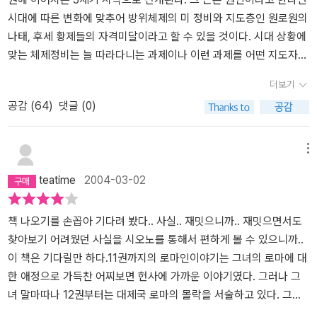
시대에 따른 변화에 맞추어 방위체제의 미 정비와 지도층인 원로원의
나태, 후세 황제들의 자격미달이라고 할 수 있을 것이다. 시대 상황에
맞는 체제정비는 늘 따라다니는 과제이나 이런 과제를 어떤 지도자가
인지하고 이끄느냐에 따라 그 시대의 양상은 바뀌어 질 것이다. 이런
더보기
면에 있어서는 지도자의 역할이 중요하다. 12권에서 시작하여 거
공감 (
64
)
댓글 (0)
론되는 황제는 카라칼라 황제로 비롯하여 이름만이 거론되면서 짧게
는 보름에서 10년 이내의 통치기간을 갖는 황제들의 열거가 되면서
몰락의 길로 접어드는 로마제국을 보여주고 있다. 내용 중에는 페르
메뉴
시아제국과의 전투에서 포로로 잡혀 옥사하는 황제가 있고, 잉글랜드
teatime
2004-03-02
의 전투지에서 전사하는 황제가 있듯이 선제에서는 상상도 못했던 황
제들의 수난의 시대라고 할 것이다. 이런 어지러운 세상에서 짧은 기
간 동안 업적을 이루지 않은 황제가 없었던 것도 아니다. 3세기 후반
책 나오기를 손꼽아 기다려 봤다.. 사실.. 재밋으니까.. 재밋으면서도
부에 등장한 아우렐리아누스 황제는 5년의 치세 기간 동안 3등분 되
찾아보기 어려웠던 사실을 시오노를 통해서 편하게 볼 수 있으니까..
었던 대 로마제국을 원대 복귀하고, 지금의 시리아지역인 동방을 평
이 책은 기다릴만 하다.11권까지의 로마인이야기는 그녀의 로마에 대
정하는 등 혁혁한 공로를 보이기는 했으나 비서에게 한 사소한 꾸지
한 애정으로 가득찬 어찌보면 헌사에 가까운 이야기였다. 그러나 그
람이 목숨을 앗아가게 된 결과가 되었다. 이런 혼란의 와중 속에 지
녀 말마따나 12권부터는 대제국 로마의 몰락을 서술하고 있다. 그녀
도자 계급인 원로원의 기능 저하는 제국을 몰락의 나락으로 빠지게
는 70여년간 계속 암살당한 황제들만큼이나 혼란스러운 로마의 정치