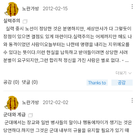
야망을 가졌다는 공통점을 가진 이들은 각자 작품 세계의 초기와 중
노란가방
2012-02-15
메뉴
기를 대표하는 인물들이다. 작가는 초기 주로 르네상스를 배경으로
실력주의
한 작품들을 쓴다. <체사레 보르자, 우아한 냉혹>, <신의 대리인>, <
실력 중시 노선이 정당한 것은 분명하지만, 세상만사가 다 그렇듯이
르네상스의 여인들>, <나의 친구 마키아벨리> 등이 이 시기에 씌여
장점이 있으면 결점도 있게 마련이다.실력주의는 어제까지만 해도 나
진 대표작이며, 이들 작품은 '체사레 보르지아'와 연결되는 구도를 갖
와 동격이었던 사람이오늘부터는 나한테 명령을 내리는 지위에오를
는다. <신의 대리인> 의 4인 중 알렉산데르 6세는 체사레의 아버지
수 있다는 뜻이다.이런 현실을 납득하고 받아들이려면 상당한 사려
이며, 율리우스 2세는 체사레를 몰락시킨 장본인이다. <르네상스의
분별이 요구되지만,그런 합리적 정신을 가진 사람은 별로 없다. - 시
여인들>에서 루크레치아 보르자는 체사레의 여동생이며, 카테리나
오노 나나미, 『로마인 이야기 12』
스포르차는 체사레와 직접 대립하다 포로가 된 비운의 인물이다. 마
더보기
키아벨리는 귀족세계에서 보자면 독립적인 인물이지만, 체사레의 언
공감 (
0
)
댓글 (0)
행을 기록하는 일종의 복음사가 역할을 작품에서 담당한다. 이러한
구도 안에서는 레오나르도 다빈치라는 한 시대의 천재도 지나가는 인
물에 불과하다. 이같이 시오노 나나미의 르네상스 세계에서 중심은
노란가방
2012-02-02
메뉴
'체사레 보르자'이며, 시대정신은 '인간해방' 이 아닌 '이탈리아 통
군대와 계급
일'로 표현된다. 짧은 시기를 불태우고 사라진 젊은 야심가에 대해 <
군대에서는 장교와 일반 병사들의 말이나 행동에차이가 생기는 것은
군주론>에서 내린 체사레에 대한 마키아벨리의 평가는 분명하고 냉
당연하다.하지만 그것은 군대 내부의 규율을 유지할 필요가 있기 때
정하지만, 작가는 마키아벨리의 의도를 무시하고 자신의 관점에서 해