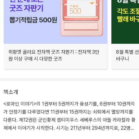
취향껏 골라요 전자책 굿즈 자판기 : 전자책 3만
8월 특별 선
원 이상 구매 시 다양한 굿즈
바구니
책소개
<로마인 이야기>의 1권부터 5권까지가 융성기를, 6권부터 10권까지
가 안정기를 다루었다면 11권부터 15권까지는 쇠퇴에서 멸망까지를
다룬다. 제12권은 군인황제 셉티미우스 세베루스의 아들 카라칼라 황
제에서 이야기가 시작한다. 시기는 211년부터 294년까지로, 22명의
황제가 채1년도 임기를 채우지 못하고 나타났다 사라졌다.