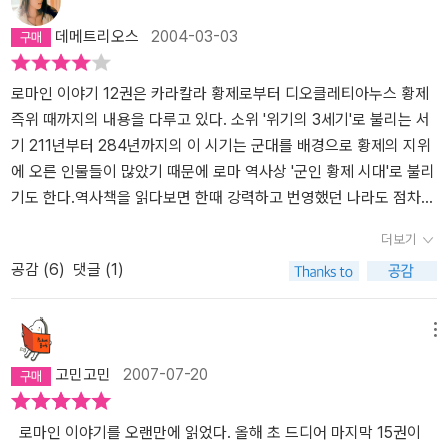
루어지지 않았다는 것이다. 이런 힌트는 아우렐리아누스가 기동력을
이,무녀에 대한 차이에까지 하나하나 지적한다. 그런 지적을 읽을때
며,제국의 방위선이 무너지며 '팍스로마나'는 먼 옛날얘기가 됐다.농
데메트리오스
2004-03-03
주력으로 짧은 기간 동안의 분열되어 있는 제국을 원상 복구하고, 침
마다 2000년전부터 동서양은 이렇게 달랐었나 라고 다시금 생각하
경지는 황폐해지고 통화가치는 하락하고 물가는 상승하는 삶이 어려
입하는 야만족을 격퇴할 수 있는 업적에서 볼 수 있다. 즉, 시대 상황
게 된다.마지막으로 이책의 말미에는 반기독교적으로 이 책을 서술함
워지는 시기,이런때일수록 기독교는 번성하여 로마멸망을 재촉하였
에 맞는 군 체제의 정비가 뒤따라야 하는데 정치적이나 재정적으로
을 숨기지 않았던 시오노의 로마사에 얽힌 기독교적 견해를 내보이며
다.그 혼란한 시기에도 몇몇 뛰어난 황제들이 나타나 그 본분을 다하
로마인 이야기 12권은 카라칼라 황제로부터 디오클레티아누스 황제
군 편제를 보강하고 정비해야 하는 여력이 없었거나 지도자가 없었다
다른이들의 견해와 더불어 정리해 놓은 정말 재밋는 페이지가 있다.
고자 노력하는데 그중에서 알렉산데르 세베루스,아우렐리우스,프로
즉위 때까지의 내용을 다루고 있다. 소위 '위기의 3세기'로 불리는 서
는 생각을 해 본다. 로마제국의 모습을 보면서 그리고 저자가 지적
기독교문화를 벗어나지 못하는 서양에서 보는 로마사...그리고 책의
부스 등이다.안타까운것은 치세가 좀 길었더라면 그 능력을 충분히
기 211년부터 284년까지의 이 시기는 군대를 배경으로 황제의 지위
하는 내용 중에 지도자의 역할에 대해 다시 한번 생각하게 한다. 어느
서술시점인 3세기의 기독교의 반로마적 성격을 냉정하게 보는 시오
발휘할수 있었을텐데 암살로 생을 마감한것이다.이책을 읽으며 의문
에 오른 인물들이 많았기 때문에 로마 역사상 '군인 황제 시대'로 불리
시대나 상황은 동일하게 느껴지고 겪고 있지만 부흥기를 만드느냐,
노의 로마사...그런면에서 시오노의 로마사는 독특하고 여러 걸끄러
이 든것은 거의 모든황제가 암살을 당하는 시기에 황제경호를 믿을만
기도 한다.역사책을 읽다보면 한때 강력하고 번영했던 나라도 점차
아니면 쇠퇴의 길로 접어드냐는 지도자—리더가 그 시대를 어떻게 예
운 점에서 불구하고 읽어볼만한 가치가 충분하다.
한 사람에게 왜 더 단단히 시키지 않았을까 하는 생각이지만,또 한편
쇠퇴하여 멸망에 이르렀음을 알 수 있다. 하지만 언제부터 나라가 쇠
더보기
측하고 그에 따른 변화를 만드느냐에 달려 있다는 생각을 해 본다. 미
으론 암살자들이 비서나 황제측근 경호원들인 경우도 많아서 피할수
퇴하기 시작했는지 그리고 왜 쇠퇴하게 되었는지를 파악하기는 쉽지
공감 (
6
)
댓글 (1)
래를 예측하는 힘이 그 지도자의 능력이 되고, 이런 능력을 키울 수 있
없는 상황이었는듯 하다.외적요인으로는 '강력해진 야만족의 침입'과
않다. 압도적으로 강한 외국의 침략을 받아 멸망한 나라들을 제외한
는 예지가 있어야 난세를 해쳐 나갈 수 있을 것이다.
내적으로는 '황제의 암살로 잦은 지도자의 교체,경제력의쇠퇴,공적의
다면 한 나라의 쇠퇴는 여러 가지 원인이 복합적으로 작용했기 때문
무감 상실'등이 쇠퇴를 가속화 시키고 있었다.어느 황제시절이던가
이다. 이번 로마인 이야기 12권의 주제는 바로 로마가 왜 쇠퇴하게 되
메뉴
'로마천년기념제'가 열렸는데 한 제국이 천년을 지탱했다면 그것역시
었는가를 살펴보고 있다.우선 책 18~19쪽에 나오는 도표는 제국의
고민고민
2007-07-20
대단한 일이다.계절도,사람도 다 때가 되면 변하여가듯,제국도 그렇
융성기와 전성기에 해당되는 1,2세기 로마 황제들의 제위 기간과 3세
게 종말을 향해 가고 있다.최근 트럼프의 당선후 변해가는 미국을 보
기 로마 황제들의 그것을 보여준다. 이 두개의 도표를 비교하는 것만
면 로마제국 쇠퇴기를 보는듯 하여,역사를 통한 시대의 흐름을 엿볼
으로도 3세기 로마의 문제점 하나를 짐작할 수 있다. 1,2세기와 비교
로마인 이야기를 오랜만에 읽었다. 올해 초 드디어 마지막 15권이