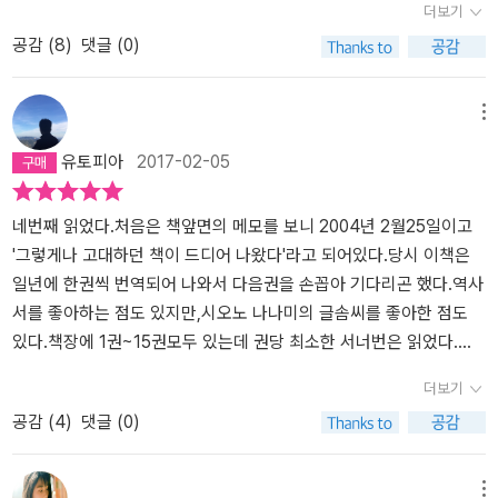
더보기
하는 중대한 원인을 제공한다. 경제와 국방에 대한 나름대로의 경험
를 담담하게 서술하는 듯 하다.그러나 원래 이 시리즈가 역사평설이
공감 (
8
)
댓글 (0)
과 지식으로 제국에 대한 사명감을 가지고 있던 원로원이 자신의 이
라는 이름하에 그녀의 주관이 강하게 개입되어 있고 그녀또한 그것을
익을 위해 이합집산이 되고 제국과는 별개의 각 개개인의 이익에 맞
부정하지 않는다. 또한 그것이 이 책의 매력이다.그렇지만 이 권은 그
는 황제인지 아닌지, 자신에 이익이 되는 법인지 아닌지에 만 치중하
러한 그녀의 주관이 가장 많이 개입된 권이 아닌가 싶다. 사실과 업적
메뉴
는 일개 이익집단으로 변모 되면서 군단병을 주축으로 한 황제선출은
을 서술한 뒤에 그녀의 멘트가 꼭 들어가 있으며 멘트만으로도 괜찮
유토피아
2017-02-05
몰락하는 제국을 다시 원상 복귀하지 못하고 쓰러져 가는 형세가 점
은데 '한것은 아니었을까???' -서프라이즈 도 아니고..- 라는 추측이
차 가중되어 간다. 저자는 제국 몰락의 원인 중에 하나로 카라칼라
들어가 있으니 아쉽다.물론 그녀는 그것이 그녀나름의 논리에 둔 추
의 안토니누스 칙령으로 인한 로마시민과 속주민의 차이를 없앰으로
측임을 밝히고 있다.하지만 처음 로마사를 읽는 사람들, 혹은 바탕(스
네번째 읽었다.처음은 책앞면의 메모를 보니 2004년 2월25일이고
인한 제정 결핍과 방위체제의 문제를 거론하고 있다. 로마의 전투 방
키마)가 약한 사람들은 그녀의 추측을 강하게 받아들여서 시오노가
'그렇게나 고대하던 책이 드디어 나왔다'라고 되어있다.당시 이책은
식은 단순간의 지략과 힘으로 하는 것이 아니라 “로마군은 병참으로
추측한 것을 사실인양 받아들일 우려가 크다.조심해서 읽는 다고 했
일년에 한권씩 번역되어 나와서 다음권을 손꼽아 기다리곤 했다.역사
이긴다”는 말과 같이 막대한 물량 공세를 통한 힘의 축적이 결국 전쟁
지만 나에게도 내 생각이라고 굳게 믿고 있는 시오노의 추측이 존재
서를 좋아하는 점도 있지만,시오노 나나미의 글솜씨를 좋아한 점도
의 승리를 안을 수 있었으나 안토니누스 칙령으로 인한 속주세가 없
할 지도 모른다.그렇기 때문에 이책을 읽는 내내 균형감각을 갖추기
있다.책장에 1권~15권모두 있는데 권당 최소한 서너번은 읽었다.다
어지고 전투를 위한 특별세 위주의 세제 변경과 야만족의 침입으로
위해서라도 다른 로마사를 읽어봐야 겠다는 생각을 내내 할 수 밖에
시 읽어도 늘 재미있다.12권은 책의 부제대로 '위기로 치닫는 제국'이
더보기
인한 방위선 붕괴는 지역주민의 생활을 피폐하게 만들었으며, 이로
없었다.그리고 이 책의 장점 또 하나드물게 동양인시각에서 쓴 서양
다.로마제국은 철인황제 마르쿠스 아우렐리우스를 정점으로 그 아들
공감 (
4
)
댓글 (0)
인한 방위선의 붕괴로 이어지는 결과가 되었다. 저자가 지적 했듯
사이다.그러다보니 저자는 동양과 서양의 차이를 강하게 인지하고 있
콤모두스때부터 내리막길을 걷기 시작했고,그 이후부터는 붕괴의 속
이 야만족의 침입은 도적의 수준으로 기마병 형태의 속전 속결의 전
다.서양학자들은 당연시 넘어갈 사사로운 동서양의 차이말이다. 그러
도가 빨라졌다.황제는 대부분 암살로 생을 마감했고,가장 긴 치세가
투 방식과 기동력을 바탕으로 하는데 대한 로마군의 체제 정비가 이
한 것이 10권에서 길과 벽의 차이, 12권에서는 왕권에 대한 견해 차
고작5~6년이다.군인황제들이 득세했고,원로원은 유명무실해졌으
메뉴