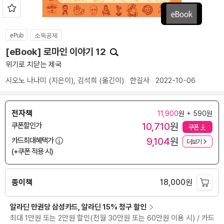
ePub
소득공제
[eBook] 로마인 이야기 12
위기로 치닫는 제국
시오노 나나미
(지은이),
김석희
(옮긴이)
한길사
2022-10-06
전자책
11,900
원 + 590원
10,710
원
쿠폰할인가
쿠폰
9,104
원
카드최대혜택가
더보기
(+쿠폰 적용 시)
종이책
18,000
원
알라딘 만권당 삼성카드, 알라딘 15% 청구 할인
최대 1만원 또는 2만원 할인(전월 30만원 또는 60만원 이용 시) / 카드