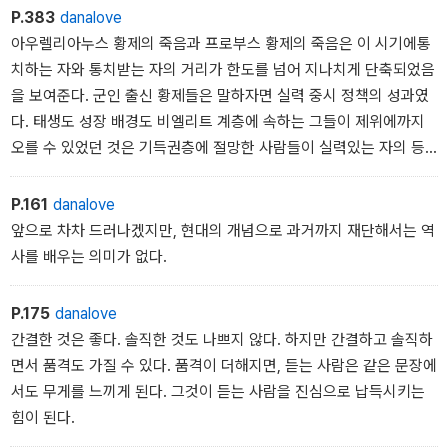
렸기 때문에 인프라의 유지와 보수에도 손이 미치지 않는다. 로마제
P.383
danalove
국에서는 후기로 갈수록 전염병 유행이 잦아지는데, 그것은 전란으로
아우렐리아누스 황제의 죽음과 프로부스 황제의 죽음은 이 시기에통
피난민이 발생했고, 게다가 갈수록 피난민이 늘어났기 때문이다.
치하는 자와 통치받는 자의 거리가 한도를 넘어 지나치게 단축되었음
을 보여준다. 군인 출신 황제들은 말하자면 실력 중시 정책의 성과였
다. 태생도 성장 배경도 비엘리트 계층에 속하는 그들이 제위에까지
오를 수 있었던 것은 기득권층에 절망한 사람들이 실력있는 자의 등
장을 요구했기 때문이다.
그런데 실력 중시 노선이 정당한 것은 분명하지만, 세상 만사가 다그
P.161
danalove
렇듯이 장점이 있으면 결점도 있게 마련이다. 실력주의는 어제까지만
앞으로 차차 드러나겠지만, 현대의 개념으로 과거까지 재단해서는 역
해도 나와 동격이었던 사람이 오늘부터는 나한테 명령을 내리는 지위
사를 배우는 의미가 없다.
에 오를 수 있다는 뜻이다. 이런 현실을 납득하고 받아들이려면 상당
한 사려 분별이 요구되지만, 그런 합리적 정신을 가진 사람은 별로없
P.175
danalove
다. 태생도 성장 배경도 자기와는 동떨어진 이른바 ‘귀골‘에게 하층민
간결한 것은 좋다. 솔직한 것도 나쁘지 않다. 하지만 간결하고 솔직하
들이 설명할 수 없는 경외감을 느끼는 것은 그것이 비합리‘ 이기 때문
면서 품격도 가질 수 있다. 품격이 더해지면, 듣는 사람은 같은 문장에
이다. 많은 사람의 가슴에 더 순순히 들어오는 것은 합리적인 이성보
서도 무게를 느끼게 된다. 그것이 듣는 사람을 진심으로 납득시키는
다 비합리적인 감성이다.
힘이 된다.