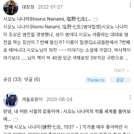
대장정
2022-01-27
메뉴
시오노 나나미Shiono Nanami, 塩野七生(...
시오노 나나미Shiono Nanami, 塩野七生(염야칠생)시오노 나나미
의 조상은 염전을 경영했나, 성이 염야다.시오노 아줌마는 대대로 염
전을 하는 집안의 7 번째 딸인가? 이름이 칠생🤔소금들판에서 7번째
로 태어나다.시오노님의 저작 ~~~이야기는 소설에 가깝다. 역사책이
라기보다 .....님의 책이 딱 40권 있군.색채로망 3부작은 구판으로 가
지고 있는데 검색이 안되는군. 전에 1,2권 검색됐는데신판에 읽은걸
더보기
로 체크이탈리아에서 온 편지는 없다. 사야겠다. 2권은 품절이다.
공감 (
33
)
댓글 (6)
겨울호랑이
2020-08-24
메뉴
안녕, 내 어린 시절의 감동이여 : 시오노 나나미의 작품 세계를 돌아보
며...
한때 시오노 나나미(鹽野七生, 1937 ~ ) 작가를 매우 좋아하던 시