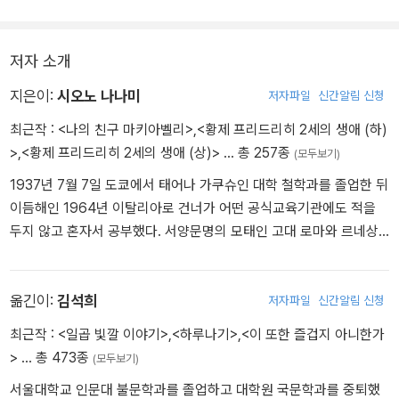
저자 소개
지은이:
시오노 나나미
저자파일
신간알림 신청
최근작 :
<나의 친구 마키아벨리>
,
<황제 프리드리히 2세의 생애 (하)
>
,
<황제 프리드리히 2세의 생애 (상)>
… 총 257종
(모두보기)
1937년 7월 7일 도쿄에서 태어나 가쿠슈인 대학 철학과를 졸업한 뒤
이듬해인 1964년 이탈리아로 건너가 어떤 공식교육기관에도 적을
두지 않고 혼자서 공부했다. 서양문명의 모태인 고대 로마와 르네상
스의 역사현장을 발로 취재하며 40년이 넘는 세월 동안 로마사에 천
착하고 있는 그는 기존의 관념을 파괴하는 도전적 역사해석과 소설적
상상력을 뛰어넘는 놀라운 필력으로 수많은 독자를 사로잡고 있다. 2
옮긴이:
김석희
저자파일
신간알림 신청
002년 이탈리아의 국가훈장인 국가공로상을 받았고, 2007년에는
최근작 :
<일곱 빛깔 이야기>
,
<하루나기>
,
<이 또한 즐겁지 아니한가
일본 정부로부터 문화공로자로 선정되었다. 작품으로 『르네상스의
>
… 총 473종
(모두보기)
여인들』을 비롯하여 『체사레 보르자 혹은 우아한 냉혹』(1970년 마이
서울대학교 인문대 불문학과를 졸업하고 대학원 국문학과를 중퇴했
니치 출판문화상) 『바다의 도시 이야기』(1982년 산토리 학예상) 『나