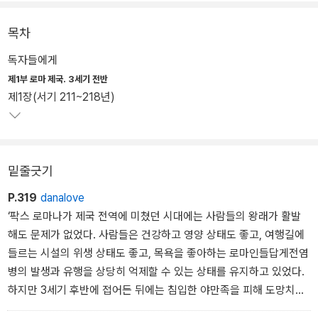
이렇게 위기가 닥친 까닭에 대해 많은 학자들이 지도자층의 질적 수
목차
준 저하, 야만족의 침입 격화, 경제력 쇠퇴, 지식인 계급의 지적 능력
독자들에게
감퇴, 기독교의 대두 등을 꼽아왔다. 시오노 나나미는 이런 위기가 로
제1부 로마 제국. 3세기 전반
마에 처음 닥친 것이 아님을 지적하며, 그럼에도 로마가 다른 때와 달
제1장(서기 211~218년)
리 위기를 극복하지 못한 까닭이 무엇인지를 파헤친다.
밑줄긋기
P.319
danalove
‘팍스 로마나가 제국 전역에 미쳤던 시대에는 사람들의 왕래가 활발
해도 문제가 없었다. 사람들은 건강하고 영양 상태도 좋고, 여행길에
들르는 시설의 위생 상태도 좋고, 목욕을 좋아하는 로마인들답게전염
병의 발생과 유행을 상당히 억제할 수 있는 상태를 유지하고 있었다.
하지만 3세기 후반에 접어든 뒤에는 침입한 야만족을 피해 도망치는
피난민이 사람의 물결을 이루었다. 또한 모든 면에서 여유를 잃어버