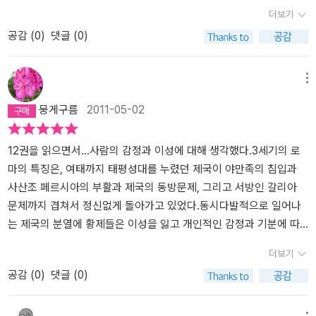
민을 로마 시민으로 승격시킨 '안토니누스 칙령'이나 재정 압박으로
짧은 것은 무엇 때문일까? 이것도 가만히 보면 서로 맞물려 있다. 안
명하여 군인황제 시대가 출현했다는 점그리고 게르만족을 방어하기
더보기
인한 화폐가치 절하와 같이 이전 상황으로 돌이킬 수 없는 문제들은
정이 안 되니, 제위 기간도 짧고, 그러니 더욱 불안정하고. 하지만 누
위한 방어선이 완전히 무너져 로마 본토를 비롯하여 에게해를 통한
공감 (
0
)
댓글 (0)
예외로 하고 말이다.흔히 로마의 쇠퇴와 연관짓게 되는 게르만 족의
군가는 언젠가 이런 불안정을 마무리할 것으로 기대할 것이다. 아마
그리스까지 약탈당한 점 읽는 내내 안타까움이 앞선다. 13권 디오클
침입은 당시에는 어제 오늘의 일만은 아니었다. 초대 황제 아우구스
도 그 당시 황제들은 재위 시절에 한번쯤 내가 그런 사람이 아닐까 하
레티아누스와 콘스탄티누스의 마지막로마 제국의 지탱할려는 노력
투스 때에도 로마의 3개 군단이 전멸 당한 적이 있었을 정도로 게르
고 생각했을 것이다. 이것은 내가 13권을 빨리 읽어보고 싶은 동기를
이 어떻게 전개되는지 궁굼해 진다.
메뉴
만 족은 제국 초창기 때부터 만만치 않은 상대였다. 저자가 언급한 게
유발하기도 했다. 도대체 이 혼란이 누구에 의해, 어떻게 일단 마무리
뭉게구름
2011-05-02
르만 족 내부의 세력 통합이 게르만 족의 침입에 영향을 미쳤다는 견
가 되는지 궁금했다. 그만큼 전체적으로 볼 때 12권은 짜증나는(?) 편
해도 설득력이 있다. 하지만 '위기의 3세기' 속에서도 로마군은 게르
이었다. 이제는 나도 어느덧 시오노 나나미의 눈으로 로마를 보게 되
만 족과의 중요한 전투에서 여러차례 승리를 거두었다. 즉, 게르만 족
어서일까? 좀 다른 이야기지만, 73년간 22명의 황제가 등장한 것을
12권을 읽으면서...사람의 감정과 이성에 대해 생각했다.3세기의 로
의 침입이 격화되어 이탈리아까지 위험에 빠질 정도로 심각하긴 했지
보면 평균 3년 정도 된다. 그런데 가만히 우리 경우를 생각해보니 우
마의 특징은, 여태까지 태평성대를 누렸던 제국이 야만족의 침입과
만 그들을 물리치지 못할 정도는 아니었던 것이다. 그러나 동쪽에서
리나라는 5년 담임제다. 정책이 제대로 구현되려면 5년이 너무 짧다
사산조 페르시아의 부활과 제국의 동방문제, 그리고 서방인 갈리아
비교적 얌전히 있던 파르티아 대신에 훨씬 공격적인 페르시아가 제국
는 생각이 들었다. 꼭 그런 것은 아니지만 특히 오현제 시대를 보자면
문제까지 겹쳐서 정신없게 돌아가고 있었다.동시다발적으로 일어나
에 침입했기 때문에 문제는 복잡해질 수 밖에 없었다. 북쪽과 동쪽이
네르바를 제외하면 평균 20년 정도를 황제로 근무했고, 이것은 정책
는 제국의 분열에 황제들은 이성을 잃고 개인적인 감정과 기분에 따
동시에 제국에 위협적이라면 대처하기가 어려워지기 때문이다.로마
의 일관성에 긍정적인 영향을 주었다. 사실 어떤 정책이나 장단점이
라 적들에게 유리한 강화를 맺음으로써 로마제국을 스스로 분열케 했
더보기
역사에서 3세기는 이처럼 문제가 한꺼번에 나타났기 때문에 극복하
있기 마련인데, 특히 좋은 정책이 제대로 실행되기 위해서는 오랜 동
고, 그런 황제들이 못마땅한 군부는 황제를 암살해버리는 시대였다.
공감 (
0
)
댓글 (0)
기 힘든 위기가 되었던 것이라고 볼 수 있다. 경제 불황 속에서의 전쟁
안 일관성을 지니는 것이 필수조건인 듯하다. 하지만 그렇다고 장기
그것은한마디로 로마를 이끌 지도자가 없다는 얘기였다.문과 무를 겸
의 격화는 국방 위기와 함께 전비 증가로 인한 경제를 더욱 어렵게 만
독재가 바람직한 것은 아니지만.... 몇 가지만 남겨두고자 한다. p. 29
비한 지도자가 아닌,군부의 구테타로 황제들이 일어나고 죽었다.몇몇
들었고, 이로 인한 시민 생활 수준의 악화는 전염병 발생과 인구 감소
(내 정리) 오늘날과 달리, 고대에는 시민권이란 절대로 당연한 것이
의 탁월한 황제가 있긴 했지만, 일이 조금 되어갈 기미가 보여도 군부