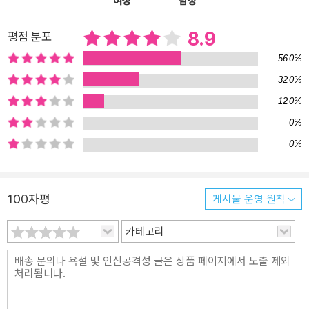
여성
남성
8.9
평점 분포
56.0%
32.0%
12.0%
0%
0%
100자평
게시물 운영 원칙
카테고리