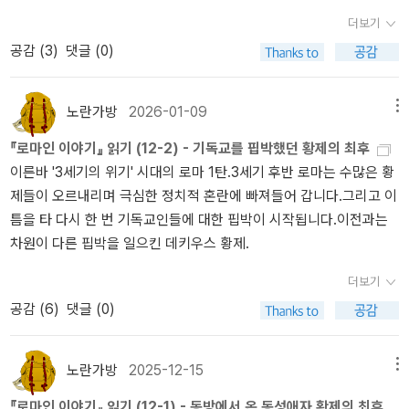
고 싶다.
대륙 동부를 중심으로 건국이 되었는데 서부지역 하와이 알라스카
더보기
가 늦게 편입되었다고 해서 200년이 넘게 시민권 부여에 차등을 둔
공감 (
3
)
댓글 (0)
다면 매우 심각한 일일 수 있다. (에드워드 기번의 시대에서는 식민지
국민에게는 영국시민권을 주지않은 것이 당연할 지라도) 따라서 '안
토니누스 칙령'은 그런 시대적 필연성에서 나온 당연한 조치가 아니
노란가방
2026-01-09
메뉴
었을까? 물론 5현제시대에그런 조치가 나오지 못한 이유는 시기적으
『로마인 이야기』 읽기 (12-2) - 기독교를 핍박했던 황제의 최후
로 덜 성숙되었기 때문이라고 볼 수 있다. 물론 이로 말미암아 국가재
이른바 '3세기의 위기' 시대의 로마 1탄.3세기 후반 로마는 수많은 황
정에 큰 타격을 입고 이것을 해결하지 못한 건 쇠락에 직접적인 영향
제들이 오르내리며 극심한 정치적 혼란에 빠져들어 갑니다.그리고 이
을 주기는 하지만, 그 조치 그 자체가 로마시민의 질을 떨어지게 하지
틈을 타 다시 한 번 기독교인들에 대한 핍박이 시작됩니다.이전과는
는 않았을 것이다. 물론 일부 불만의 세력들이 없을 수는 없었겠지
차원이 다른 핍박을 일으킨 데키우스 황제.
만... 역사를 해설하는 시오노 나나미의 장쾌한 서술은 무척이나 좋아
하나, 그녀의 개인중심적이고 귀족적경향이 만연한 시각에는 경계를
더보기
감출 순 없다.
공감 (
6
)
댓글 (0)
노란가방
2025-12-15
메뉴
『로마인 이야기』 읽기 (12-1) - 동방에서 온 동성애자 황제의 최후