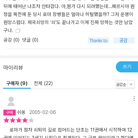
뒤에 태어난 나조차 안타깝다. 아,뭔가 다시 되려했는데...페르시아 원
정을 목전에 둔 당시 로마 장병들은 얼마나 허탈했을까? 그저 운명이
원망스럽다. 제국쇠망의 ‘쇠‘도 끝나가고 이제 진짜 망하는 것만 남았
구나.
공감 (
0
)
댓글 (0)
쓰기
마이리뷰
구매자 (9)
전체 (22)
메뉴
쉬쏭
2005-02-06
로마가 점차 쇠퇴의 길로 접어드는 단초는 11권에서 시작하여 12
권에 이어지는 3세기 시작으로 전개된다. 그 근본 원인이라고 한다면