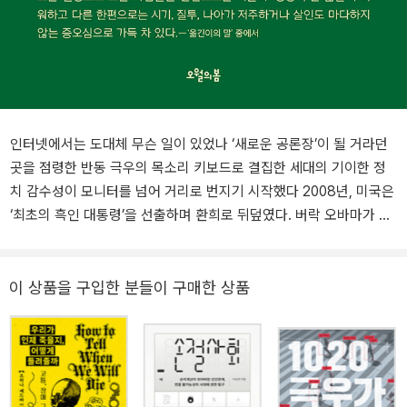
인터넷에서는 도대체 무슨 일이 있었나 ‘새로운 공론장’이 될 거라던
곳을 점령한 반동 극우의 목소리 키보드로 결집한 세대의 기이한 정
치 감수성이 모니터를 넘어 거리로 번지기 시작했다 2008년, 미국은
‘최초의 흑인 대통령’을 선출하며 환희로 뒤덮였다. 버락 오바마가 전
했던 ‘희망’의 메시지는 주류 매체를 통해 열띠게 보도되었고 인터넷
을 통해 널리 공유되었으며 많은 이들이 최초의 흑인 대통령을 향한
열렬한 애정을 숨기지 않았다. 리버럴 진영과 거리를 두는 민주당 내
이 상품을 구입한 분들이 구매한 상품
좌파들도 ‘평등주의’가 실현되는 것처럼 보인 그 순간만은 함께 기뻐
했다. 그리고 2016년, 힐러리 클린턴은 ‘최초의 여성 대통령’으로 이
같은 스펙터클을 재현하고자 했다. 하지만 모두가 알고 있듯 그 결과
는 도널드 트럼프 당선이라는 충격이었다. 도대체 무슨 일이 있었던
걸까? 이 책은 바로 그 시기, 오바마에서 트럼프 사이의 기간 동안 일