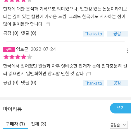
호적 편견’의 시선으로 ‘리더 없는 익명성의 네트워크’를 옹호하며 찬
현재에 대한 분석과 기록으로 의미있으나, 일관성 있는 논문이라기보
사를 쏟아냈다는 점을 공들여 지적한다. 앤절라 네이글은 “역사의 어
다는 깊이 있는 칼럼에 가까운 느낌. 그래도 한국에도 시사하는 점이
느 순간에나 결국 가장 중요한 것은 그 내용”이라는 당연한 사실을 상
많아 읽어볼만 합니다.
기시키며 반문화를 낭만화한 좌파의 비판적 성찰을 촉구한다. “반문
공감 (
0
)
댓글 (0)
화적 위반이라는 것은 지극히 공허하고 기만적인 개념이다. 이는 주
류의 가치와 취향을 무시하기만 하면 무엇이든지 흘러 들어갈 수 있
엽토군
2022-07-24
는 공백을 만든다. 모든 끔찍한 것들 앞에 취약해져버린 문화를 진보
메뉴
파가 저항 헤게모니적 힘으로 낭만화하게 만든 것도 바로 이 공백이
한국에서 벌어졌던 일들과 아주 엇비슷한 전개가 눈에 띈다충분히 걸
었다.” (205쪽) 온라인 극우가 ‘반문화적 위반’의 형식을 차용한 데는
러 읽으면서 일반화하면 참고할 만한 것 같다
‘반항적 남성성’과 ‘순응주의적 여성성’이라는 고루한 이분법과 ‘저급
한’ 대중문화를 여성성과 연결하고 ‘고급의’ 엘리트문화를 남성성과
공감 (
0
)
댓글 (0)
연결하는 아주 오래된 여성혐오 또한 영향을 미쳤다. 이러한 여성혐
오가 현대 인터넷문화에서 하위문화적으로 발현될 때, ‘주류’와 ‘대중
문화’의 자리를 차지한 페미니즘과 정치적 올바름이 ‘비주류적’ ‘하위
쓰기
마이리뷰
문화’의 경계를 위협하는 것으로 여겨지며 ‘반항적 남성성’이라는 환
상을 자극하고, 온라인의 남성들은 더욱 공격적으로 자신들의 경계를
구매자 (1)
전체 (3)
수호하려 든다는 것이다. 그 현상으로 앤절라 네이글은 공론장을 어