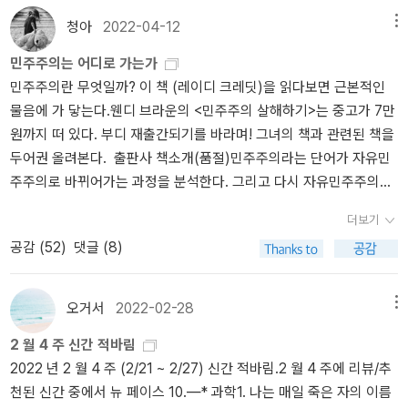
셨을듯.책 사고 책탑 페이퍼 쓸 생각 하면서 그냥 우리 '거래처'라고
리를 깡그리 거부하며 이들을 극도로 혐오하는 행태를 보이고 있습니
다. - P22이 책을 한 번 읽고나서 부분적으로 재독했다. 애초에 읽기
남성 운동조차 오늘날 온라인에서 부상한 반페미니즘에 비하면 지극
쓰려고 했는데, 작가 소개를 보니 은행에서 일한다고 쓰여있더라. 으
청아
2022-04-12
메뉴
다. 이 지점에서 우리가 알고 있는 보수에 대해 좀 더 논의를 해본다
시작한 목적은 PC문화에 대해 좀 더 명확하게 알고 의문이 드는 부분
히 온건해 보일 정도라며 현재의 심각성을 역설한다. 앞서 포챈과 텀
응, 은행 애기 해도 되는구나 싶어, 나의 주거래은행에서 일하시는 작
면, 원래 전통적인 보수주의는 에드먼드 버크식의 기독교 보수주의에
민주주의는 어디로 가는가
에 대해 얼마간의 답을 얻고 싶어서였다. PC(Political Correctness)
블러 등 온라인 문화전쟁의 전초기지로 깊숙이 들어갔던 저자는 이번
가님임을 굳이 쓴다 ㅋㅋㅋ 그런데 나는 기업고객이고 그 분은 개인
기반한 사회와 이를 지탱하는 건강한 가족주의가 주가 됩니다. 동시
민주주의란 무엇일까? 이 책 (레이디 크레딧)을 읽다보면 근본적인
의 의미를 보면 전혀 나쁠게 없어보인다. 이 책에도 나와 있듯이 '사회
에도 반페미니즘 재부상에 영향을 미친 온라인의 곳곳을 파고든다.
고객팀이어서 업무적으로 만나게 될 일은 없을 것 같다. ㅋㅋㅋㅋㅋ
에 문란하고 방만한 문화들을 비판하고 사회의 건강한 토대를 지키려
물음에 가 닿는다.웬디 브라운의 <민주주의 살해하기>는 중고가 7만
적 약자와 소수자에 대한 차별적 언어 사용이나 활동에 저항, 이를 바
대안우파를 대표하는 인물들이 백인민족주의와 반페미니즘을 외치며
ㅋㅋㅋㅋ여튼 책이 겁나 얇아서 어제 휘리릭 읽었고 백자평도 썼다.
고 하는 그러한 정치적 감수성을 포함하기도 합니다. 하지만 오늘날
원까지 떠 있다. 부디 재출간되기를 바라며! 그녀의 책과 관련된 책을
로 잡으려는 취지의 운동 또는 그 철학'을 일컫기 때문이다. 내가 알기
온라인의 젊은 극우주의자들을 자신들의 궤도로 흡수한 상황, 즉 남
어제 병원에서 도수 치료 받으려고 대기하고 있다가 병원 테이블에
의 보수주의는 시장 자유 자본주의를 맹렬히 지지하는데 이르렀고 그
두어권 올려본다. 출판사 책소개(품절)민주주의라는 단어가 자유민
로 미국에서 개구리 페페의 밈으로 상징되는 대안우파들의 반PC는
초 커뮤니티와 대안우파의 교류가 이토록 활발해진 상황에서 어떤 남
놓인 잡지 <코스모폴리탄>을 보게 됐다. 링크한 표지는 아니고 내가
에 반해 도덕주의를 교묘한 언설로 피해가면서 지금 시점에서는 과거
주주의로 바뀌어가는 과정을 분석한다. 그리고 다시 자유민주주의라
그야말로 살벌했다. 다른 여러 요인들이 함께 작용했겠지만 트럼프의
초 커뮤니티든 여성혐오적이고 인종주의적인 사고방식에 노출되지
본 건 2월인데, 지난 호수라 검색이 안되나봐요? 괜히 이 표지 올렸다
의 보수주의와 달리 극심하게 변질되었습니다. 과거 보수주의에서 도
는 개념 속에 신자유주의라는 모호한 개념이 섞여 들어가는 과정을
당선에 이런 대안우파의 폭력적인 유머도 한몫했다고 생각한다. 그래
않기란 불가능에 가깝다고 저자는 말한다. 더욱 끔찍한 것은 이런 식
가 이 아이돌 팬들이 달려드는 건 아닐지..20대 시절의 어느 한 때, 나
덕주의적 가치관은 매우 중요한 부분이었는데, 이것이 유명무실해 진
더보기
꼼꼼히 성찰한다. 엄밀히 말하면 민주주의는 살해당한 적이 없다. 다
서였을까? 일부 과잉된 PC에 대한 강준만의 지적에 미리부터 반감이
의 사고방식이 종종 ‘실생활’의 비극적인 사건으로도 이어진다는 것이
는 매달 코스모폴리탄을 사서 읽었더랬다. 그 당시엔 뭐랄까, 나름 그
지는 꽤 오래되었죠. 그래서 현재의 보수는 본질적으로 엘리트 기득
공감 (
52
)
댓글 (8)
만 민주주의의 개념 자체가 바뀌었을 뿐이다. 그와 함께 민주주의라
작동해 그의 글을 오독하고 말았다. 그런 생각을 담아 페이퍼를 썼었
다. 포챈 이용자였던 엘리엇 로저가 캘리포니아대학교 산타바바라 캠
게 세련된건줄 알았던 것 같다. 바자나 엘르보다 코스모폴리탄이 낫
권의 권리와 자유를 최대한 보장하는 가운데 민주주의를 자신들의 입
는 개념의 핵심인 민중Demos도 이름만 민중일 뿐, 이전과는 다른 무
는데 다행히 지혜롭게 지적해주신 이웃덕분에 창피한 글을 내렸다.
퍼스의 여학생 기숙사 주변에서 총기를 난사한 사건은 ‘베타메일’과
다니까? 하며 읽었던 기억이 난다. 나중에 이사를 하면서 모두 다 버
맛대로 다루는 형태로 변화되었다고 볼 수 있습니다. 그것이 부정적
엇으로 바뀌어간다. 민주주의는 해체될 수 있다. 바로 민주주의의 주
정체성 정치에 과도하게 몰입하는 것이 얼마나 위험한지 강준만의 문
‘알파메일’을 구분하는 남초 커뮤니티의 지배적인 정서와 여성혐오가
렸던것 같은데, 오랜만에 병원에서 이 코스모폴리탄을 보게된 거다.
오거서
2022-02-28
메뉴
이든 긍정적이든 말입니다. 이와 관련해, 일전에 노엄 촘스키는 현재
인인 민중을 무력화하는 방법을 통해서다. 이 책의 원제인 Undoing t
제제기를 내가 직접 체험한 셈이었다. 금기와 반도덕의 이데올로기
현실 세계에서 극단적으로 표출된 대표적인 예일 것이다. 오프라인으
오오, 하고 나는 어차피 시간도 있으니 한장 한장 넘겼는데 와 ㅋㅋㅋ
미국에 '진정한 보수는 없다'고 주장했는데요. 그의 말은 이를 명확히
2 월 4 주 신간 적바림
he Demos가 의미하는 바이기도 하다. 출판사 책소개민주주의의 죽
가 곪아터지는 사이,대다수 청년이 처음으로 정치적 성향을 드러내는
로 번지는 문화전쟁 온라인에서 시작된 문화전쟁은 이제 오프라인으
ㅋㅋㅋㅋㅋㅋ읽을 거 왜케 없어? ㅋㅋㅋㅋㅋㅋㅋㅋ죄다 화보야 ㅋㅋ
뒷받침한다고 생각합니다.앞에서 진술한대로 기존의 정치로서의 보
2022 년 2 월 4 주 (2/21 ~ 2/27) 신간 적바림.2 월 4 주에 리뷰/추
음이라는 이 부고 소식에 띄우는 조서이자, 과연 “민주주의는 죽었는
장소로서의 비익명화된 소셜미디어 플랫폼은 독수리눈의 관찰자들이
로 번지고 있다. 미국은 트럼프가 대통령으로 선출되는 충격을 경험
ㅋㅋㅋㅋㅋㅋㅋㅋㅋ누가 입은 무슨 옷 얼마 누가 한 무슨 귀걸이 얼
수는 노골적인 자기 이익화가 진행되었지만 그럼에도 그것이 표면적
천된 신간 중에서 뉴 페이스 10.—* 과학1. 나는 매일 죽은 자의 이름
가?”라고 따져보자는 문제적 발제문이다. 그래서 이 책에 글을 기고
조직적으로 벌이는 공개적 망신주기의 감시망 안에서 불안에 떨어야
했고, 한국은 제1야당 대선후보가 남초 커뮤니티의 의견을 그대로 흡
마. 그리고 이럴 때 화장은 어떻게 해라 등등... 내가 보면서 '야, 마리
에 불과할지라도 PC, 즉 정치적 올바름을 대놓고 적대하지는 않습니