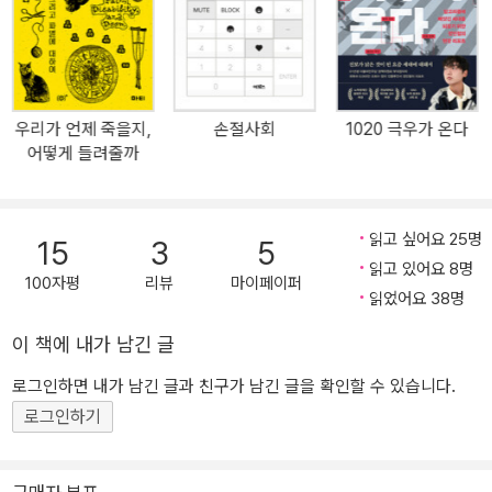
어난 정치적 급변의 궤적을 기록한다. 성 혁명 이후 1990년대 미국의
보수주의와 진보주의 사이에서 페미니즘, 동성애, 인종주의 등을 놓
고 격렬하게 벌어졌던 문화전쟁은 소셜미디어 사용이 정점에 이른 2
010년대를 전후해 인터넷을 전장으로 삼으며 다시 한번 치열하게 전
우리가 언제 죽을지,
손절사회
1020 극우가 온다
개됐다. 한쪽에는 백인민족주의를 외치는 트럼프 행정부 수석전략가
어떻게 들려줄까
스티브 배넌에서 극우의 셀러브리티 마일로 이아노풀로스, 그리고 끝
없이 밈(meme)을 생산하며 언제든 ‘온라인 전투’에 참여할 태세를
갖춘 ‘트롤 군단’이 하나로 결집한 ‘대안우파’가 있었다. 다른 한쪽에는
읽고 싶어요 25명
15
3
5
‘올바름 과시 행위’로 팔로워를 이끌며 정체성의 인정과 정치적 올바
읽고 있어요 8명
름에 기반한 낙인과 숙청의 칼날을 휘두르는, 또 다른 면의 공격성을
100자평
리뷰
마이페이퍼
읽었어요 38명
표출하는 진영이 있었다. 이 책의 저자 앤절라 네이글은 문화정치비
평 격월간지 《배플러》, 미국 최대 극좌 성향 매거진 《자코뱅》, 이십
이 책에 내가 남긴 글
대 젊은 필진이 모여 만든 정치 격월간지 《커런트어페어스》 등 여러
로그인하면 내가 남긴 글과 친구가 남긴 글을 확인할 수 있습니다.
매체에 기고하며 좌파의 관점에서 우파와 리버럴의 문화정치학을 비
로그인하기
판하고 민주사회주의와 페미니즘의 접합을 도모하는 아일랜드계 미
국인 문화연구자다. 그의 첫 저작인 이 책은 인터넷문화와 하위문화
의 관점에서 2010년대 격렬하게 벌어진 온라인 문화전쟁을 추적한