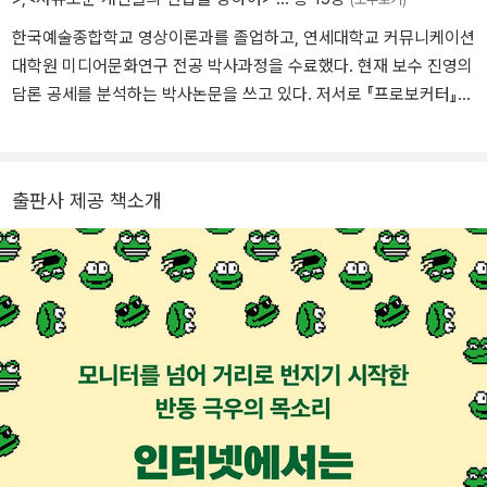
택(Substack)을 통해 정치와 문화를 비평하는 뉴스레터를 발행하고
한국예술종합학교 영상이론과를 졸업하고, 연세대학교 커뮤니케이션
있다.
대학원 미디어문화연구 전공 박사과정을 수료했다. 현재 보수 진영의
담론 공세를 분석하는 박사논문을 쓰고 있다. 저서로 『프로보커터』와
『급진의 20대』, 공저서로 『에르네스토 라클라우』 『우리 안의 파시즘
2.0』 『자유로운 개인들의 연합을 향하여』가 있으며, 『인싸를 죽여라』
『법은 어떻게 민주주의를 배신하는가』를 번역했다. 민주주의 위기 상
출판사 제공 책소개
황에서 시민이 된다는 것은 무엇을 의미하는지 고민한 글들을 기고하
며 활발히 활동하고 있다.