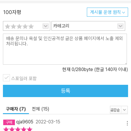
릭터인 개구리 페페가 수십만 개의 밈으로 만들어지며 극우의 상징이
되었고, 유튜브에는 각종 음모론과 반페미니즘, 반유대주의, 인종차
100자평
게시물 운영 원칙
별주의와 주로 페미니스트를 겨냥한 인신공격성 콘텐츠가 넘쳐났다.
온라인을 중심으로 대안 미디어 제국을 건설한 ‘대안우파(alt-righ
카테고리
t)’는 백인민족주의와 반페미니즘을 중심으로 온갖 증오의 메시지를
대량으로 흩뿌렸고, 이러한 메시지의 ‘얼굴’이자 그 자신이 곧 ‘밈’으로
기능하며 추종자들을 끌어모으는 그들만의 ‘젊고 쿨한’ 셀러브리티가
등장하기에 이른다. 논리와 이성을 상실한 혐오의 목소리가 ‘팩트(fa
ct)’를 운운하며 현실 세계에서까지 증폭되기 시작하자 주류 언론은
현재
0
/280byte (한글 140자 이내)
물론이고 트럼프의 경쟁 대선후보였던 힐러리 클린턴도 이들의 “개
스포일러 포함
탄스러움”을 말하며 직접적으로 대안우파를 호명하기에 이르렀다.
저자는 스티브 배넌과 같은 기득권 백인민족주의자가 제도 정치를 통
등록
해 대표하는 게 ‘대안우파(alt-right)’라면, 마일로 이아노풀로스 같은
극우의 ‘셀럽’과 그를 추종하며 문화전쟁에 뛰어드는 온라인의 젊은
구매자 (7)
전체 (15)
극우주의자들을 ‘알트라이트(alt-light)’로 구별한다. 저자가 보기에
알트라이트는 “대안우파의 가장 바깥 궤도”를 구성하지만 유머로 위
qja9605
2022-03-15
장한 혐오 메시지를 끝없이 생산하고 공론장을 어지럽히는 트롤링의
메뉴