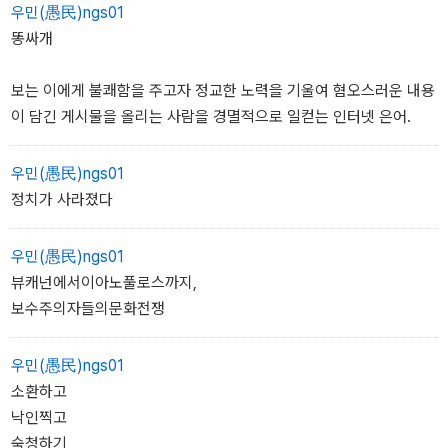
우민(愚民)ngs01
똥싸개
보는 이에게 불쾌함을 주고자 정교한 노력을 기울여 혐오스러운 내용
이 담긴 게시물을 올리는 사람을 경멸적으로 일컫는 인터넷 은어.
우민(愚民)ngs01
정치가 사라졌다
우민(愚民)ngs01
뷰캐넌에서이아노풀로스까지,
보수주의자들의문화전쟁
우민(愚民)ngs01
소환하고
낙인찍고
숙청하기