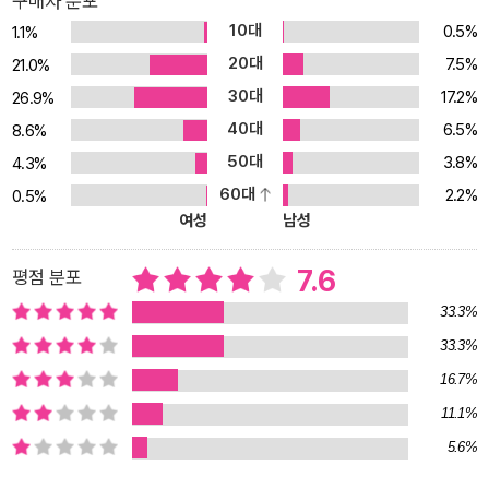
구매자 분포
다. “한 세대의 정치적 감수성을 형성한 온라인 문화전쟁의 궤적을”
10대
0.5%
1.1%
그림으로써 “컬트적이고 모호한 하위문화의 문화와 사상이 어떻게
20대
7.5%
21.0%
일반 대중과 정치의 영역으로 주류화되었는지”를 이해하고자 시도한
30대
17.2%
26.9%
이 책의 목표는 온라인에서 성장해 거리로 흘러나온 혐오주의 문화정
40대
6.5%
치에 대응할 방법을 새롭게 마련하자고 촉구하는 데 있다. 온라인의
8.6%
젊은 극우주의자들과 ‘대안우파’의 관계 앤절라 네이글은 2000년대
50대
3.8%
4.3%
이후 치열하게 벌어진 온라인 문화전쟁이 “1960년대나 1990년대의
60대
2.2%
0.5%
문화전쟁과는 다르다”고 단언하며, 그 차이를 다음과 같이 서술한다.
여성
남성
“1960년대와 1990년대의 문화전쟁은 젊은 세대가 일으키는 문화적
세속화와 자유화의 물결을 문화적 보수주의로 무장한 기성세대가 가
7.6
평점 분포
로막으려는 전쟁이었다. 지금의 온라인 백래시에는 십 대 게이머, 스
33.3%
와스티카[만자(卍) 모양]를 게시하는 익명의 일본 애니메이션 ‘덕후’,
33.3%
아이로니컬한 〈사우스 파크(South Park)〉 보수주의자, 반페미니즘
16.7%
테러리스트, 사이버 추행꾼, 밈을 만드는 트롤(troll) 등으로 구성된
기이한 전위부대가 동원된다.” (9쪽) 2000년대 이후 인터넷의 한구
11.1%
석, 특정 집단의 하위문화 안에서 표출되던 혐오는 2016년 트럼프 당
5.6%
선을 전후로 인터넷을 잠식하기 시작했다. 정치와는 전혀 무관한 캐