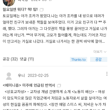
미니즘적이고 백인민족주의적인 온라인 남성-극우 커뮤니티 포챈(4
이라면 결코 관심을 두지 말아야할 인종차별과 백인우월주의 그리고
chan) 이용자들을 온라인 우익 정체성 정치의 자리에 놓는 앤절라 네
월요일엔 뭐다? 책! 탑!
이슬람 혐오을 포함한 이민자 배척, 여성 혐오, 반페미니즘 운동 등을
이글은 이들의 거울상으로 극단의 정치적 올바름을 추구하며 정체성
토요일에는 아가 조카가 왔었다.나는 아가 조카를 내 방으로 데려가
내세우면서 어떻게 온라인에서 음지가 아닌 양지로의 조직화를 이루
의 다양성 인정에 몰두하는 소셜미디어 플랫폼 텀블러(tumblr) 이용
얼마전 친구가 보내준 책들을 보여주었다. 이거 고모 친구가 다 ** 주
었는지 비판적으로 분석하고 이를 독자들에게 알리고자 하는 목적으
자들을 배치한다. 젊은 세대로부터 출현한 온라인 우익의 감수성을
래, 했다. 그러자 아가는 그 다섯권의 책을 몽땅 끌어안고 거실로 나가
로 출판되었습니다. 따라서, 이 책은 원제, 'Kill All Nomies'로 지난 2
대표하는 게 포챈이라면, 온라인 좌익의 감수성을 대표하는 곳으로
려는게 아닌가. **아 무거워, 고모가 들어줄게, 하는데도 기어코 자신
017년 출간되었고, 국내에는 2022년 2월 번역 출판되었습니다.우선
텀블러를 보는 것이다. 이에 따라 저자는 한 장을 할애해 온라인 좌익
이 안고서는 거실로 나갔다. 거실로 나가서는 한 권씩 바닥에 깔아두
번역된 책 제목과 관련해, 다소 정리가 필요해 보입니다. 여기서 인싸
정체성 정치의 문화적 얼개를 그리고, 이곳에서 나타난 또 다른 측면
었다. 그러더니, '뭘 먼저 읽을까?'한다. ㅋㅋㅋㅋㅋㅋㅋㅋㅋㅋ 아 귀
는 일반적인 nomie 를 가리키는데요. nomie의 의미는 사회생활과
더보기
에서의 하위문화적 행위와 이들이 표출한 “극단적인 악랄함과 공격
여워. 아가조카는 책을 깔아두면서 수박수영장을 보고서는 반가워했
경제활동을 하면서 건전한 인간관계를 통해 주류 관습이라든지 문화
공감 (
32
)
댓글 (11)
성”을 기록한다. 마르크스주의 사회비평가 마크 피셔가 〈뱀파이어 성
다. 수박수영장이네, 해서 응 아가 집에도 있지? 그런데 표지가 새로
전반을 향유하는 사람을 뜻합니다. 여기에 약간의 인식의 차이는 있
에서 탈출하기〉라는 글을 통해 온라인 좌익 정체성 정치를 비판했을
운 걸로 다시 나왔어 했더니, 아가 조카가 '왜?' 이러는데...고모도 몰
겠지만 우리가 인정하는 보편적인 삶을 영위하는 평범한 사람들을 일
때 나타난 공격성과 같이, 정체성의 인정과 정치적 올바름을 중심으
라..아가 조카랑 제일 먼저 [원숭이는 원숭이]를 읽었다. 차례차례 넘
컫는 말입니다. 그런데 이 인싸를 죽이자는 대안우파들은 인터넷에서
우니
2023-02-25
메뉴
로 ‘소환하고 낙인찍고 숙청하는’ 문화를 비판하며 이로 인해 젊은 세
기다가 원숭이들이 털을 골라주는 장면에서 제일 앞에 있는 원숭이의
가히 사회 전체를 향해 '트롤링'을 하는 동시에, 자신들과는 완전 다른
대 내의 좌파 감수성에 일어난 분열을 중요하게 기록하고 있다. ‘페미
<페미니즘> 미주에 언급된 번역서
표정이 입으로 O 자 모양을 하고 있는 걸 조카가 발견했다. (나는 모
삶의 지향을 갖고 있는 평범한 사람들을 공격하면서 이들이 진정으로
니즘이 세상을 망친다’ : 남초 커뮤니티와 대안우파의 연결고리 온라
<상호교차성> - 교차성 개념 간명하게 소개 <노동의 배신> - 여성
르고 넘겼다). 그러자 조카는 얘 왜 오? 하고 있어? 물었고, 나는 조카
눈을 뜨지 못하고, 소위 매트릭스의 상황에서 노예가 되고 있다는 식
인 남초 커뮤니티가 ‘대안우파’라는 보다 진지한 정치 세력과 연결되
이 압도적으로 많은 직업군에서 저임금 노동자로서 삶을 살아가는 여
의 질문에, 어 그러네? 얘만 뒤돌아서 오? 하고있네? 했다. 그러자 조
의 상상속에서나 가능할 법한 과장론을 바탕으로 체제 전반을 거부하
며 그것의 가장 바깥 궤도를 구성하게 된 결정적인 이유는 반페미니
성의 현실을 꼼꼼히 파헤친다. <잠깐 애덤 스미스 씨, 저녁은 누가 차
카는 또 물었다.'왜?'상상력 빈약한 나여...'고모도 모르겠어.' 했다. 하
는 것이죠. 그래서 인싸를 죽이자는 것은 대안우파들이 기존의 체제