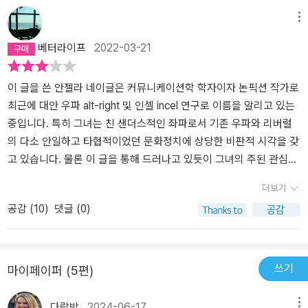
지럽히는 트롤링으로 유명한 이들이 자신들의 행위를 ‘풍자’로 설명하
메뉴
는 인터뷰, 수많은 남초 커뮤니티의 이용자들이 대중문화적 시금석으
로 삼는 영화 <파이트 클럽>이 드러내는 반항적 남성성, 인종분리주
베터라이프
2022-03-21
의의 귀환을 ‘쿨하고 멋진’ 것이라 말하며 이를 받아들이지 못하는 사
람들을 조롱과 경멸을 담아 ‘인싸’로 지칭하고 비난하는 왕성한 극우
이 글을 쓴 안젤라 네이글은 커뮤니케이션학 학자이자 논픽션 작가로
활동가 리처드 스펜서의 말 등을 언급하며, 이들이 어떻게 스스로를
최근에 대안 우파 alt-right 및 인셀 incel 연구로 이름을 알리고 있는
억압에 저항하는 ‘반문화적 투사’로 여기는지를 보여준다. 혐오의 정
중입니다. 특히 그녀는 친 샌더스적인 좌파로서 기존 우파와 리버럴
치가 권력을 잡은 이후, 분열하는 좌파 대안우파라는 세력의 부상과
의 다소 안일하고 타협적이었던 문화정치에 상당한 비판적 시각을 갖
이에 힘입은 트럼프 당선 이후, 앤절라 네이글은 광의의 ‘좌파’가 “전
고 있습니다. 물론 이 글을 통해 드러나고 있듯이 그녀의 주된 관심사
례 없는 분열을 겪었다”고 서술한다. 미국 양당 정치에서 민주당을 광
는 리처드 스펜서가 주도한 대안우파에 대한 해박한 분석과 따른 비
의의 좌파로 놓고 본다면, 힐러리 클린턴과 버니 샌더스로 나뉘는 지
더보기
판에 있는데요. 뒤에 계속 논증하겠지만 이 대안우파가 인종차별주의
지자들 사이에 서로를 향한 모욕적 언사들이 넘쳐났다는 것이다.
공감 (
10
)
댓글 (0)
및 백인우월주의를 표방하고 더 나아가 기존의 남녀간 가부장적 갈등
“[리버럴 좌파는] 힐러리 클린턴의 패배에 원통해하며, ‘버니라면 이
을 넘어 반페미니즘과 사실상 여성의 지위를 계몽주의 시기 이전으로
겼을 것’이라고 주장하는 사회주의자들에게 ‘브로셜리스트’라는 꼬리
돌리려고 하는 반지성주의적인 행태를 보이기까지 합니다. 최근 5~6
표를 붙이고 오만한 ‘백인놈들’이라 불렀고, 이에 맞서 [경제적] 좌파
년간 이들의 대두는 극우 포퓰리즘과 다름없이 이러한 '분노의 정
쓰기
마이페이퍼 (5편)
는 리버럴이 설교적이며 자신들이 ‘깨어 있음’을 과시하는 텀블러 스
치'를 확대하여 도널드 트럼프를 주류 정치에 등장시키는 혁혁한 공
타일의 정체성 정치가 좌파를 망가뜨렸다고 비난했다.” (138쪽) 반페
(?)을 쌓았습니다. 네이글의 이 책은 온라인 상에서의 정상적인 인간
다락방
2024-06-17
메뉴