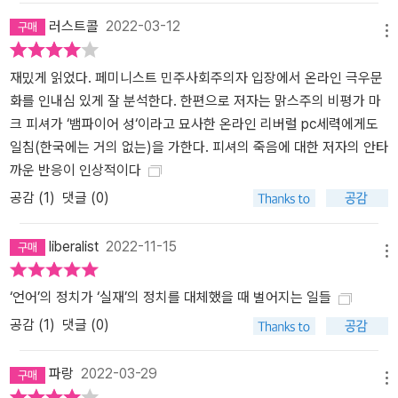
인 극우의 도덕적 감수성을 ‘위반’이 차지했다면, 문화적 감수성을 차
러스트콜
2022-03-12
메뉴
지한 것은 ‘반문화’다. 저자는 광범위한 온라인 혐오 집단이 결집한 세
력화가 ‘반문화의 공백을 극우주의가 차지한 결과’라고 본다. 1960년
재밌게 읽었다. 페미니스트 민주사회주의자 입장에서 온라인 극우문
대와 1990년대 문화전쟁에서, 사실상 언제나 진보의 형식이었던 ‘반
화를 인내심 있게 잘 분석한다. 한편으로 저자는 맑스주의 비평가 마
문화’가 이제 온라인 극우의 형식이 되었다고 보는 저자는 반문화라
크 피셔가 ‘뱀파이어 성‘이라고 묘사한 온라인 리버럴 pc세력에게도
는 것은 말 그대로 형식일 뿐 그 내용은 무엇으로도 채워질 수 있다고
일침(한국에는 거의 없는)을 가한다. 피셔의 죽음에 대한 저자의 안타
강조한다. 역사적으로 진보가 반문화와 맺은 관계도 ‘우연’에 불과하
까운 반응이 인상적이다
다는 것이다. 책 전체에서 ‘반문화적 위반의 기만’을 말하는 저자의 입
공감 (
1
)
댓글 (0)
장은 중요한 축으로 서 있으며, 앤절라 네이글의 온라인 문화전쟁 추
적은 바로 이 반문화의 무원칙적 사상이 여전히 유효하다는 점을 드
liberalist
2022-11-15
러냄으로써 그것이 어떻게 극단적 우익 정체성 정치로 발현되었는지
메뉴
를 파고든 것이라고도 볼 수 있다. 저자는 반문화에 대한 무조건적인
‘언어’의 정치가 ‘실재’의 정치를 대체했을 때 벌어지는 일들
상찬이 가져온 결과의 책임을 물으며 좌파의 성찰을 유도한다. 무원
칙적 반문화라는 형식을 그 자체로 ‘혁명적인’ 무언가로 착각해온 탓
공감 (
1
)
댓글 (0)
에 그 내용이 정반대의 사상으로도 채워질 수 있다는 데 제대로 주의
를 기울이지 못했다는 것이다. 특히 인터넷문화에서 뚜렷하게 반문화
파랑
2022-03-29
메뉴
적 양태를 띠었던 익명성의 커뮤니티 초기에 좌파의 많은 이들이 ‘우