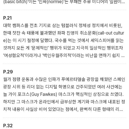
(basic bitch)’이든 ‘인싸(normie)’든 부패한 주류 미디어의 일원이든
뭘 잘 모르는 사람으로 비춰지는 건 커리어에 재앙이 된다. 이에 따라
우리가 목도하게 되는 것은 이용자가 직접 밈을 만드는 문화와 이용
P.21
자 제작 콘텐츠로 표현되는 새로운 반기득권 감성이다. 지난 수년간
대학 캠퍼스를 전초 기지로 삼는 텀블러식 정체성 정치에서 비롯된,
사이버유토피아주의자들은 이용자들이 직접 콘텐츠를 만들고 유통한
한때 찻잔 속 태풍에 불과했던 좌파 진영의 취소문화(call-out cultur
다는 데 흥분했지만, 이러한 식으로 특정한 정치적 양상을 띨 것이라
e)는 이 시기 절정에 달했다. 국수를 먹는 것에서 셰익스피어를 읽는
고는 상상도 하지 못했다.
것까지 모든 게 ‘문제적인’ 행위가 되었고 지극히 일상적인 행위조차
‘여성혐오적’이라거나 ‘백인우월주의적’이라는 비난을 면하기 쉽지 않
았다. 익명성의 인터넷 공간 어느 어두운 구석에서 금기와 반도덕의
이데올로기가 곪아터지는 사이, 대다수 청년이 처음으로 정치적 성향
P.29
을 드러내는 장소로서의 비익명화된 소셜미디어 플랫폼은 독수리눈
월가 점령 운동과 수많은 인파가 푸에르타델솔 광장을 채웠던 스페인
의 관찰자들이 조직적으로 벌이는 공개적 망신 주기의 감시망 안에서
광장 시위 등 리더 없는 디지털 혁명으로 간주되었던 여러 사건에는
불안에 떨어야 하는 파놉티콘과 같은 것이 되었다.
늘 가이 포크스(Guy Fawkes) 마스크가 핵심적인 상징으로 쓰였다.
하지만 그 마스크가 온라인에서 급부상한 계기와 마스크에 내포된 정
치적 내용이 사실상 비어 있었다는 점에서, 완벽히 다른 형태의 리더
없는 온라인 운동이 맹아를 키우고 있었다는 사실을 눈치챘어야 했
다.
P.32