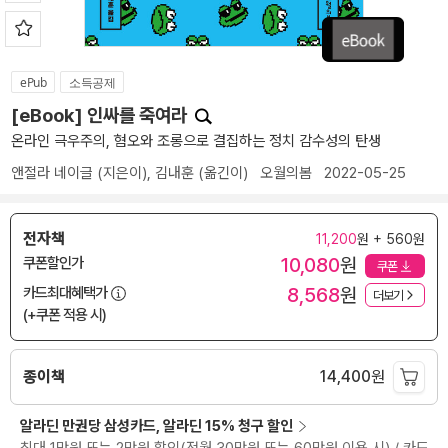
ePub
소득공제
[eBook] 인싸를 죽여라
온라인 극우주의, 혐오와 조롱으로 결집하는 정치 감수성의 탄생
앤절라 네이글
(지은이),
김내훈
(옮긴이)
오월의봄
2022-05-25
전자책
11,200
원 + 560원
10,080
원
쿠폰할인가
쿠폰
8,568
원
카드최대혜택가
더보기
(+쿠폰 적용 시)
종이책
14,400
원
알라딘 만권당 삼성카드, 알라딘 15% 청구 할인