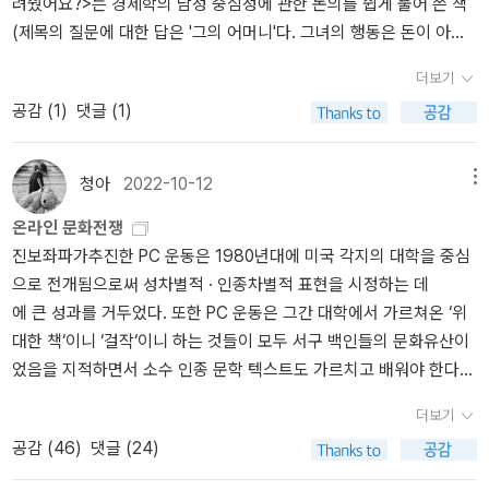
즘이었다. 온라인에서의 페미니즘 번성 이후, 미국에서는 기이한 ‘남
려줬어요?>는 경제학의 남성 중심성에 관한 논의를 쉽게 풀어 쓴 책
아-지금 그 장면 캡쳐해 넣으려고 했는데 알라딘에 검색되는 책에서
를 전복시켜 순수 백인 남자들이 주도하는 체제로 바꿔야한다는 내용
성 운동’의 목소리들이 온라인 백래시를 주도했다. 다양한 남초 커뮤
(제목의 질문에 대한 답은 '그의 어머니'다. 그녀의 행동은 돈이 아니
는 그 장면이 컬러에다가 모두 뒤돌아 있는 장면이더라. 개정판 나오
을 은연중에 담고 있는 것이라 여겨집니다. 이 부분과 관련해서 네이
니티를 관통하는 여성혐오와는 또 다르게, ‘남성 인권’ 운운하며 노골
라 사랑에서 비롯된 것이었다.) <젠더, 만들어진 성>, <열등한 성> -
면서 뭔가 수정한건가... 어쨌든, 내가 못보는 거 보는 아가 조카 되시
글의 이 책에 실명으로 등장하는 리처드 스펜서(대안우파의 소위 매
더보기
적으로 여성에 대한 적대를 선동하는 것으로 정치적 세력화를 도모하
성차와 젠더 차이의 과학을 바라보는 페미니스트 관점을 알기 쉽게
겠다. 아, 자기 네 살이라 이제 아가 아니라고 했지.. 아 너무 이
파적 인물)나 트럼프주의 우파의 정치를 대변하는 '브라이트바트'에
공감 (
1
)
댓글 (1)
는 이러한 백래시는 한국에서도 ‘신남성연대’와 같은 단체를 통해 이
전달. <여자다운 게 어딨어> - 여성성에 관한 논의 중 최근작 <남자
뻐..... 책을 샀다. [스톤 매트리스]는 어차피 살 거여서 지금 샀다.[인
실명으로 글을 기고 하고 있는 마일로 이아노풀로스의 사례가 대안우
미 나타나고 있다. 저자는 온라인 문화전쟁의 또 다른 측면으로서 온
는 불편해> - 남성성의 구성에 관한 고찰 <미쳤거나 천재건> - 그는
싸를 죽여라]는 읽어보고 싶어서 샀다. 그렇지. 읽어보고 싶어서 사지
파의 실상을 드러낸다 볼 수 있습니다. 사실 저들을 통칭하는 대안우
라인에서 번성한 반페미니즘과 ‘남성 운동’의 전개를 다루며, 여성과
천재 여성에 관한 논평으로 작가이자 비평가인 에드몽 드 공쿠르의
그려보고 싶어서 샀겠나.[지구 생물체는 항복하라]는 단발머리 님의
파 alt-right 라는 용어조차 개인적으로는 저들의 근본적인 해악을 충
청아
2022-10-12
메뉴
함께 전통적 성 역할에 저항하고자 시작되었던 초기의 남성 운동이
공로를 인정했지만 그 관찰의 출처를 명시하지 않았다. <인싸를 죽
페이퍼를 보고 사게 되었다. 정보라를 앞으로 더 읽겠다는 생각 같은
분히 설명하지 못한다고 생각하는데요. 저들은 파시즘에 기반한 극우
온라인 문화전쟁
어떻게 여성에 대한 적대를 선동하게 되었는지를 살핀다. 저자는 19
여라> - 페미니즘에 대항해 문화 전쟁을 벌이는 대안 우파의 전략을
건 하지 않았었는데, 단발머리 님의 페이퍼를 읽으니 읽지 않을 수가
포퓰리즘과 거의 정확하게 일치하기 때문에 이 지점에서 그에 걸맞는
진보좌파가추진한 PC 운동은 1980년대에 미국 각지의 대학을 중심
90년대 이전까지만 해도 남성 운동 내에 “전통적이고 제한적인 남성
깊이 있게 분석한다.
없더라.[늑대와 토끼의 게임]은 for my brother..[우리가 안도하는
새로운 용어가 필요해 보입니다.현재 미국에서 넷상으로 두터운 팬
으로 전개됨으로써 성차별적 · 인종차별적 표현을 시정하는 데
의 성 역할에 대한 비판”의 목소리가 있었다고 말한다. 하지만 제2물
사이]는 아마도 투비에서였나, 자목련 님 리뷰 보고 샀다. [러브 플랜
층을 확보하고 있는 대안우파는 기존의 보수 정치가 그 힘을 다했다
에 큰 성과를 거두었다. 또한 PC 운동은 그간 대학에서 가르쳐온 ‘위
결 페미니즘에 대한 백래시와 함께 그러한 비판은 “남성성 자체의 찬
트]는 사실 작가도 책도 모르고 있었는데, 지난주에 우리 회사 주거래
고 선언하고 자신들이 보수주의의 정치적 제3지대가 될 수 있다는 점
대한 책‘이니 ‘걸작‘이니 하는 것들이 모두 서구 백인들의 문화유산이
양으로 변질”됐고, 이에 따라 페미니즘은 정치적 적대 세력이 되었다.
은행에 오랜만에 갔다가 우리 담당 직원과 이런 저런 이야기를 나누
을 공공연하게 홍보하고 있는데요. 앞서 네이글의 분석을 통해 저들
었음을 지적하면서 소수 인종 문학 텍스트도 가르치고 배워야 한다
진보적이면서도 성찰적인 시각으로 여성 운동과 발을 맞췄던 남성 운
었고 그러다보니 은행에 작가가 있다는 걸 알게 되었다. 오 그래요?
의 본질을 간략하게 나마 소개했는데요. 이를 좀 더 풀어본다면 대부
고 주장했으며, 그 연장선상에서 소수인종교수 채용과 학생 모집, 교
동은 제2물결 페미니즘에 대한 거대한 백래시 아래 다양한 분파로 갈
그 분 이름이 어떻게 되세요? 하고 검색해보니 단편집이 있더라. 잽싸
분의 대안우파들은 노골적인 인종차별적 가치관을 기반으로 백인의
더보기
과과정 개편을 위해 노력했다. 또 PC 운동은 나이에 대한 차별ageis
라졌고, 그 이후 과격파가 성장하기 시작했다. 저자는 그때부터 “남성
게 주문했다. 한 번 읽어봐야지, 하고. 그리고 은행에서 나가는 길에
우월성을 강조하고 더불어 이슬람을 비롯한 유색 인종들을 배척하는
공감 (
46
)
댓글 (24)
m, 동성연애자들에 대한 차별heterosexism, 외모에 대한 차별looki
특권이라는 개념을 거부”하는 남성 운동이 공식화되며 반페미니즘을
슬쩍, 어떤 분인지 보기도 했다. 아마 그 분은 갑작스런 시선에 당황하
데 이릅니다. 다만 여기에 그치지 않고 페미니즘과 성소수자들의 권
sm, 신체의 능력에 대한 차별ableism 등 모든 종류의 차별에 반대했
선동하게 되었다고 말하지만, 인터넷 이전 시기의 가장 전투적이었던