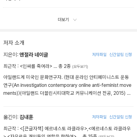
더보기
저자 소개
지은이:
앤절라 네이글
저자파일
신간알림 신청
최근작 :
<인싸를 죽여라>
… 총 2종
(모두보기)
아일랜드계 미국인 문화연구자. 〈현대 온라인 안티페미니스트 운동
연구(An investigation contemporary online anti-feminist move
ments)〉(아일랜드 더블린시티대학교 커뮤니케이션 전공, 2015) 논
문으로 박사학위를 받았다. 문화정치비평 격월간지 《배플러》, 미국
최대 극좌 성향 매거진 《자코뱅》, 이십 대 젊은 필진이 모여 만든 정
치 격월간지 《커런트어페어스》 등 여러 매체에 기고하며 친(親)샌더
옮긴이:
김내훈
저자파일
신간알림 신청
스 좌파의 관점에서 우파와 리버럴의 문화정치학을 비판하고 민주사
최근작 :
<[큰글자책] 에르네스토 라클라우>
,
<에르네스토 라클라우
회주의와 페미니즘의 접합을 도모한다. 현재 뉴스레터 플랫폼 서브스
>
,
<자유로운 개인들의 연합을 향하여>
… 총 15종
(모두보기)