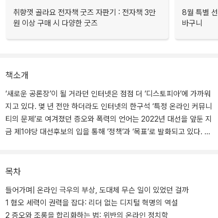
취향껏 골라요 전자책 굿즈 자판기 : 전자책 3만
8월 특별 선
원 이상 구매 시 다양한 굿즈
바구니
책소개
‘새로운 공론장’이 될 거라던 인터넷은 점점 더 ‘디스토피아’에 가까워
지고 있다. 몇 년 전만 하더라도 인터넷의 한구석 ‘특정 온라인 커뮤니
티의 문제’로 여겨졌던 증오와 폭력의 언어는 2022년 대선을 앞둔 지
금 제1야당 대선후보의 입을 통해 ‘정책’과 ‘목표’로 발화되고 있다. 우
리는 혐오의 정치가 역사 속으로 사라지지 않았으며 얼마든지 또다시
실제 권력을 잡을 수 있다는 사실을, 미국과 도널드 트럼프를 통해 목
격했다. 2021년 퇴임 이후에도 트럼프의 정치 생명은 좀처럼 끝날 줄
목차
을 모른다.
들어가며| 온라인 극우의 부상, 도대체 무슨 일이 있었던 걸까
1 혐오 세력이 권력을 잡다: 리더 없는 디지털 혁명의 역설
미국에서 2010년대에 부상한 혐오 정치의 배경에는 인터넷이 있었
2 증오와 조롱을 합리화하는 법: 위반의 온라인 정치학