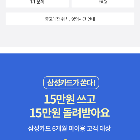
사 #책꽂이 #책꽂이 #세계각국의헌법어떻게만들어졌나 #헌법의탄
의 연결고리가 제거된다.- 웬디 브라운, 민주주의 살해하기: 보수주의
1:1 문의
FAQ
자 지목 문화의 형성에는 꼭 필요한 요건이 있다. 바로, 주변에 쉽
하기를 주저하지 않는 정치의 문제를 돌아봐야 할 때다. 온라인 극우
620014얘들아 보석같은 글 놓치지마... 어디가서도 이런 글 못본다..
가 극도의 남성우월론에 젖은 채로 폭력적으로 발현되고, 심지어 여
생 #바람직한공동체의길비추는등대4. 신양반사회 (김은희 지음) [1
자의 은밀한 공격, 배충효·방진이 옮김, 내인생의책, 2017, 50쪽.- P2
게 군중이 모여들 수 있어야 하고, 가해 혐의자에게 망신을 주거나 그
주의가 드러내는 혐오와 증오와 차별과 배제를, 한국 사회와 정치가
이만 총총.
자들이 남자들의 권리를 침해하고 있다는 원인으로 강간의 당위성을
7.9] #21세기양반들은法治를부정한다 #제국과의로운민족外 #586
66
를 벌한 사람을 이들군중이 추켜세울 수 있어야 한다는 것이다. 이것
부디 거부할 수 있기를 희망한다. 이 책은 그 거부에 중요한 참고가 될
중고매장 위치, 영업시간 안내
찾는 저들의 발언을 과연 기존의 우리 사회가 이를 어떻게 이해하고
세대특권의식엔 #군자소인나누는양반논리있어 #진보586이편가른
이 바로 소셜미디어가 사회를 변화시킬 만큼 막강한 위력이 있는 까
것이다.
받아들여야 하는지 오히려 여러분에게 되묻고 싶은 심정입니다.대안
정의로움對부도덕함 #21세기양반586이말하는정의는무엇인가 #5
닭중 하나다.' - P142광고계엔 ‘언더도그 마케팅‘이라는 게 있다. 특
우파의 정치적 본질과 관련해, 글 4장 말미에서는, '대안우파는 무언
86세대와양반의공통점은 #신간 #신양반사회충분하지않다NASA탄
정 브랜드를 띄우는 데에 ‘초라한 시작‘, ‘희망과 꿈‘, ‘역경을 이겨내
가를 하겠다는 약속하는 것보다 무언가를 부숴버리겠다고 약속하는
생과우주탐사의비밀5. 반反종차별주의 (에므리크 카롱 지음) [16.3]
는 도전 정신‘을 강조하는 마케팅이다. 이 마케팅은 초라한 시작과 더
것이 더 많다.'는 저자의 규명은 저들이 자신의 입으로 정치적 대안을
#새로나왔어요 #재난인류外 #제국과의로운민족外 #모든종족은평
불어 고난과 시련의 역사를 갖춘 나라에서 잘 먹힌다. 고난과 시련으
외치며 강조하고 있지만 실상은 알맹이가 없다는 명백한 사실일겁니
등하다 #동물을사랑하지않는다존중할뿐 #반종차별주의는새로운휴
로 말하자면 한국도 만만치않은 나라다. 언더도그 스토리가 늘 한
다. 거의 파시즘과 다름 없는 엄청난 주장들을 노골적으로 외치면서
머니즘 #種의평등위해 #동물도존중받을권리가있다 #신간 #반종차
국 선거판의 단골 메뉴로 등장하는 건 당연한 일인지 모른다. - P15
도 근간에는 일반 남성들의 분노를 양분 삼아 결국 기존 정치 무대에
별주의EU에서한반도의미래를찾다나는매일죽은자의이름을묻는다6.
4'디지털 미디어와 페미니즘'에서도 여성 게임 개발자의 피해 사례가
미국의 도널드 트럼프를 등장시키는데 일조했습니다. 즉, 여러 언론
지방은 어쩌다 공공의 적이 되었나? (한네 블랭크 지음) [15.5] #脂
나오지만 미국의 경우 온건한 페미니스트의 의견 개진조차 마치 21세
이나 심지어 학계에서 저들을 극우 포퓰리스트라고 정의하고 있지만
肪비만이라부르면모든차별이시작된다 #새로나왔어요 #재난인류外
기 온라인 부관참시인양 집단공격, 사이버 폭력을 당하는건 분명 어
만약 미국 정치에서 대놓고 저들을 포용할 수 있다면 저들의 본질은
#제국과의로운민족外 #지방혐오너머의진실들 #뚱뚱한여성은아름
떤 이유로도 정당화할 수 없는 해악이다. 집주소 등 개인정보를 온라
극우 파시스트와 가깝다고 생각합니다. 이 부분과 관련해, 스티브 배
답지못하다는악담에깔린권력의이데올로기 #한세대안에기후위기끝
인에 공개해 '그 집에 찾아가서 강간하라'는 등 사이버불링으로 공식
넌의 사례는 실질적 증거라고 할 수 있겠습니다. 본디 우리는 지난 양
내기등 #필수영양소이면서어디나있는골칫거리 #지방혐오의사회사
적인 글쓰기를 아예 포기한 사람도 있었다. PC의 자기과시적, 극단적
차대전의 잿더미에서 정치와 민주주의를 어렵사리 지켜낸 바가 있습
7. 인싸를 죽여라 (앤절라 네이글 지음) [15.5] #좌파닮은대안우파 #
완벽주의는 분명 문제지만 일부 사례를 일반화할 필요가 있을지 의문
니다. 계몽주의를 그저 철지난 관념으로 몰아 부치고 인간 다운 삶을
미온라인문화전쟁 #오또케와페페는얼마나다를까혐오의밈으로결집