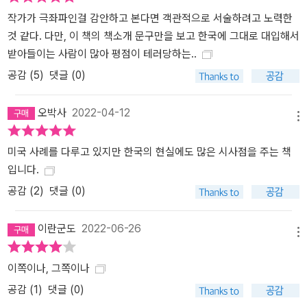
장본인들이라는 점에서, 그것으로 대안우파가 ‘청년 집단’과 연결되도
작가가 극좌파인걸 감안하고 본다면 객관적으로 서술하려고 노력한
록 만들고 결국은 주류로 부상하는 데 핵심적인 역할을 했다는 점에
것 같다. 다만, 이 책의 책소개 문구만을 보고 한국에 그대로 대입해서
서 이들을 대안우파 내의 주류 세력으로 설명한다. 저자가 이들에게
받아들이는 사람이 많아 평점이 테러당하는..
주목하는 이유는 새로운 온라인 우익의 현상이 그 자체로 위험하기
때문이기도 하지만, 정치적으로 진지한 목적을 가진 이들, 즉 트럼프
공감 (
5
)
댓글 (0)
나 대안우파를 대표하는 스티브 배넌과 같은 인물들이 온라인의 젊은
극우주의자들을 “쓸모 있는 바보”로 이용하기 때문이다. ‘반도덕적
오박사
2022-04-12
메뉴
위반’과 ‘반문화적 전복’을 말하는 온라인의 극우주의자들 대안우파의
대표적인 주장은 백인민족주의와 반페미니즘으로, 이들은 다문화주
미국 사례를 다루고 있지만 한국의 현실에도 많은 시사점을 주는 책
의와 페미니즘이 ‘문명의 쇠락’과 ‘문화적 퇴폐’를 가져온다고 믿는다.
입니다.
하지만 이들이 무엇보다 중요하게 여기는 것은 기득권 보수주의자들
공감 (
2
)
댓글 (0)
을 대체할 ‘대안’ 세력을 만들어내는 것이다. 그러므로 대안우파는 기
독교적 윤리를 따르는 전통 보수주의를 좌파보다 더한 강도로 비난하
이란군도
2022-06-26
며 명백히 선을 긋는다. 이에 따라 저자는 “새로운 우파의 감성을 여
메뉴
타의 우익 운동이나 보수주의”의 일부로 해석하는 것과 거리를 두며,
이쪽이나, 그쪽이나
그 대신 페페 밈을 올리는 인터넷 트롤과 온라인에서 벌어지는 각종
‘반도덕적 행위’를 합리화하는 이들의 감수성이 18세기 사드의 저작
공감 (
1
)
댓글 (0)
까지 거슬러 올라갈 수 있는 ‘위반’의 전통을 따른다고 주장한다. 온라