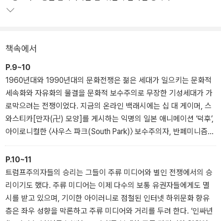
다. 트럼프 당선으로 이어진 충격의 대선 국면에서 백인우월주의자와
반페미니스트 그리고 온라인의 젊은 극우주의자들은 ‘대안우파’로 묶
여 호명되었다. 이들은 어떻게 결집하며 주류로 부상했는가? 무엇이
이들을 하나의 ‘세력’으로 묶어내는가? 문화연구자 앤절라 네이글은
책속에서
2000년대 이후, 특히 오바마에서 트럼프 사이 2010년대에 일어난
급격한 정치적 변화를 인터넷문화와 하위문화의 관점으로 파고든다.
P.9~10
페미니즘과 섹슈얼리티, 젠더 정체성, 인종차별주의, 표현의 자유와
1960년대와 1990년대의 문화전쟁은 젊은 세대가 일으키는 문화적
정치적 올바름이라는 의제가 분출하던 기간 동안 주류 매체들의 레이
세속화와 자유화의 물결을 문화적 보수주의로 무장한 기성세대가 가
더망 바깥에서 치열하게 이루어진 온라인 문화전쟁을 추적한다.
로막으려는 전쟁이었다. 지금의 온라인 백래시에는 십 대 게이머, 스
와스티카[만자(卍) 모양]를 게시하는 익명의 일본 애니메이션 ‘덕후’,
아이로니컬한 〈사우스 파크(South Park)〉 보수주의자, 반페미니즘
테러리스트, 사이버 추행꾼, 밈을 만드는 트롤(troll) 등으로 구성된
기이한 전위부대가 동원된다. 이들은 대의명분이 불분명한 블랙 유머
P.10~11
와 위반 행위를 수시로 전시하는 탓에 그것이 진정으로 정치적 신념
트럼프주의자들의 승리는 그들이 주류 미디어와 벌인 전쟁에서의 승
에 근거를 두는 것인지, 아니면 그들이 말하는 것처럼 정말 그저 웃자
리이기도 했다. 주류 미디어는 이제 다수의 보통 유권자들에게도 멸
고 하는 것인지도 명확히 알기가 어렵다.
시를 받고 있으며, 기이한 아이러니로 점철된 인터넷 하위문화 향유
층은 좌우 성향을 막론하고 주류 미디어와 거리를 두려 한다. ‘인싸년