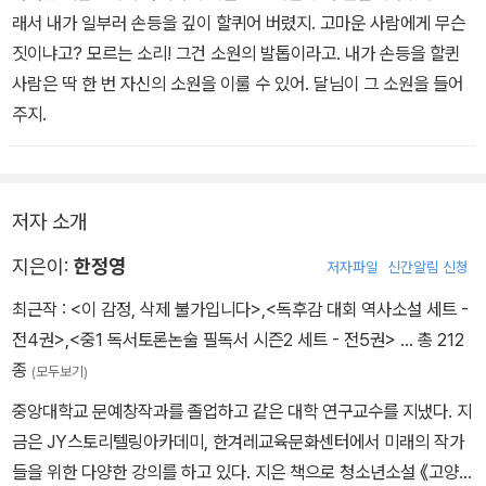
커녕 기다리고 있었다고, 엄마를 잘 부탁한다는 말을 남기고 훌쩍 떠
래서 내가 일부러 손등을 깊이 할퀴어 버렸지. 고마운 사람에게 무슨
나 버린다. 이 둘 사이에는 어떤 사연이 있는 걸까?
짓이냐고? 모르는 소리! 그건 소원의 발톱이라고. 내가 손등을 할퀸
사람은 딱 한 번 자신의 소원을 이룰 수 있어. 달님이 그 소원을 들어
주지.
저자 소개
지은이:
한정영
저자파일
신간알림 신청
최근작 :
<이 감정, 삭제 불가입니다>
,
<독후감 대회 역사소설 세트 -
전4권>
,
<중1 독서토론논술 필독서 시즌2 세트 - 전5권>
… 총 212
종
(모두보기)
중앙대학교 문예창작과를 졸업하고 같은 대학 연구교수를 지냈다. 지
금은 JY스토리텔링아카데미, 한겨레교육문화센터에서 미래의 작가
들을 위한 다양한 강의를 하고 있다. 지은 책으로 청소년소설 《고양이