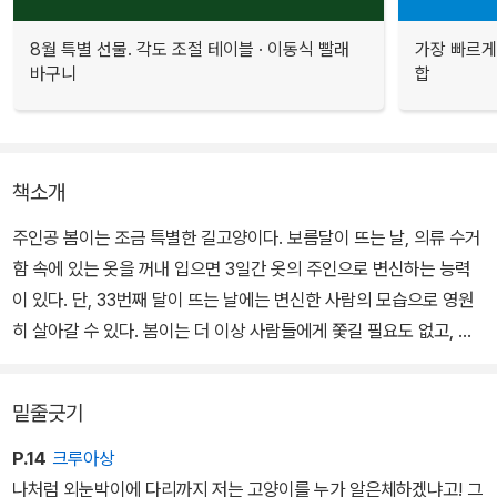
8월 특별 선물. 각도 조절 테이블 · 이동식 빨래
가장 빠르게
바구니
합
책소개
주인공 봄이는 조금 특별한 길고양이다. 보름달이 뜨는 날, 의류 수거
함 속에 있는 옷을 꺼내 입으면 3일간 옷의 주인으로 변신하는 능력
이 있다. 단, 33번째 달이 뜨는 날에는 변신한 사람의 모습으로 영원
히 살아갈 수 있다. 봄이는 더 이상 사람들에게 쫓길 필요도 없고, 배
고플 일도 없는 그날만 손꼽아 기다린다.
밑줄긋기
마침내 33번째 달이 뜬 날, 홀린 듯 꽃장식이 달린 블라우스를 입고
사람으로 변신한 봄이는 그의 집으로 찾아간다. 그리고 집 앞에서 옷
P.14
크루아상
의 주인인 소녀 태이를 만난다. 그런데 태이는 봄이를 보고 놀라기는
나처럼 외눈박이에 다리까지 저는 고양이를 누가 알은체하겠냐고! 그