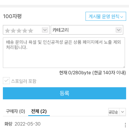
필력과 상상력으로 잘 버무려 풀어냈습니다. 여기에 아이들이 좋아하
는 마법과 변신 키워드를 넣어 환상적인 분위기를 만들어 냈지요. 그
100자평
게시물 운영 원칙
림을 맡은 이한재 작가는 특유의 톡톡 튀는 연출, 인물의 생생한 표정
과 다양한 동작을 표현하며 읽는 재미를 더했습니다. “달빛 아래서 고
카테고리
양이를 만난다면, 미소를 지어 주세요. 그러면 고양이가 가장 아름다
운 이야기를 물어다 줄 테니까요.”라는 한정영 작가의 말처럼, 길고양
이 봄이가 가져온 흥미진진한 이야기를 만나 보세요.
현재
0
/280byte (한글 140자 이내)
스포일러 포함
등록
구매자 (0)
전체 (2)
화랑
2022-05-30
메뉴