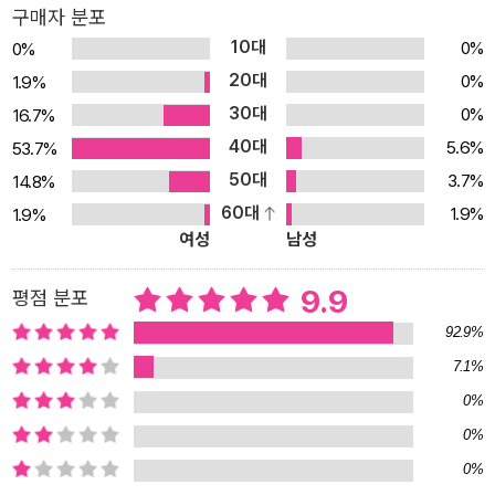
학대로 어미를 잃고, 외눈박이에 다리까지 절뚝거리게 된 길고양이입
구매자 분포
니다. 그렇기에 사람에 대한 감정이 안 좋을 수밖에 없죠. 그런데 태이
10대
0%
0%
에게는 평소 사람들을 대하듯 까칠하게 대하지 못합니다. 오히려 자
20대
0%
1.9%
기 대신 고양이로 변신한 태이가 마지막 인사를 하려고 집에 찾아 왔
30대
0%
16.7%
을 때 가면 안 된다는 말이 목구멍을 간지럽힐 정도로 신경이 쓰이죠.
40대
5.6%
53.7%
사실 봄이는 기억하지 못하지만, 태이와 봄이는 오래된 인연으로 묶
50대
3.7%
14.8%
여 있습니다. 그때 태이의 따듯한 마음이 봄이에게 전달된 적이 있었
60대
1.9%
1.9%
죠. 그래서 봄이는 자신도 모르게 태이에게 마음을 열고 있었던 것일
여성
남성
지도 모릅니다. 이 책에는 태이처럼 우리 주변의 길고양이에게 관심
을 가지고 따스한 눈으로 지켜봐 달라는 작가의 마음이 담겨 있습니
9.9
평점 분포
다. 《33번째 달의 마법》을 읽고 나면 사람도, 동물도 모두 소중한 존
92.9%
재라는 것을 가슴 깊이 느낄 수 있을 것입니다. 탄탄한 스토리텔링으
7.1%
로 풀어낸 상상력 가득한 환상적인 이야기 《33번째 달의 마법》은 그
0%
림책부터 동화, 어린이 논픽션까지 다양한 장르에서 활동하며 스토리
텔링에 능한 한정영 작가의 작품입니다. 언제나 위험을 안고 살아가
0%
야 하는 길고양이와 이타적인 마음을 가진 소녀의 이야기를 작가의
0%