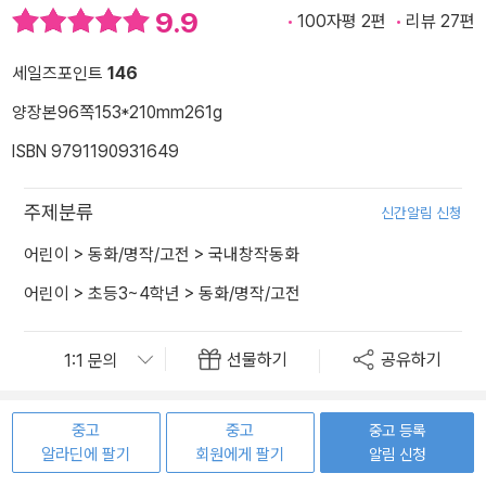
9.9
100자평 2편
리뷰 27편
세일즈포인트
146
양장본
96쪽
153*210mm
261g
ISBN 9791190931649
주제분류
신간알림 신청
어린이
>
동화/명작/고전
>
국내창작동화
어린이
>
초등3~4학년
>
동화/명작/고전
선물하기
공유하기
중고
중고
중고 등록
알라딘에 팔기
회원에게 팔기
알림 신청