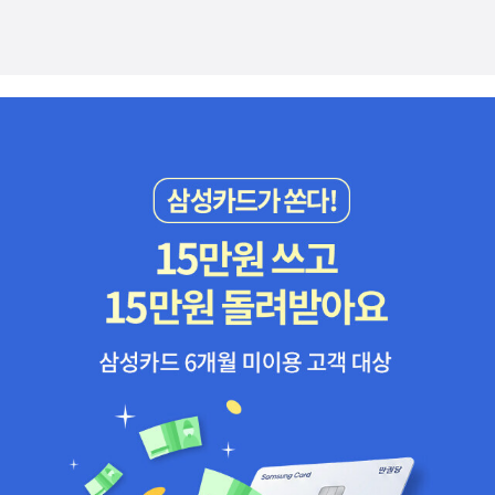
을 보는 건 아닐테니 온이는 아직 33번째 달을 맞이한 게 아닌 거야.