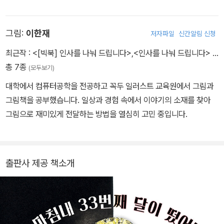
가 우리를 지배한다면》 《소녀 저격수》 《소녀 퇴마사, 경성의 사라진
아이들》 《나는 조선의 소년 비행사입니다》 《히라도의 눈물》《변신 인
그림:
이한재
저자파일
신간알림 신청
서울》 《아빠는 전쟁 중》 《바다로 간 소년》 등이 있으며, 창작이론서
《동화 청소년 소설쓰기의 모든 것》 《동화 청소년 소설 읽기 필사의
최근작 :
<[빅북] 인사를 나눠 드립니다>
,
<인사를 나눠 드립니다>
…
모든 것》이 있다. 동화로는 초등학교 국어 활동 교과서 수록작 《굿모
총 7종
(모두보기)
닝, 굿모닝?》을 비롯해 다수가 있다.
대학에서 컴퓨터공학을 전공하고 꼭두 일러스트 교육원에서 그림과
그림책을 공부했습니다. 일상과 경험 속에서 이야기의 소재를 찾아
그림으로 재미있게 전달하는 방법을 열심히 고민 중입니다.
출판사 제공 책소개