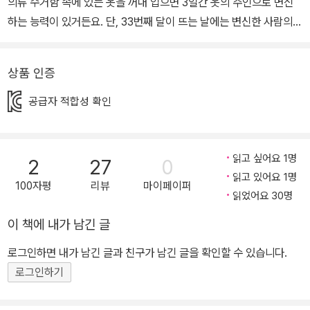
의류 수거함 속에 있는 옷을 꺼내 입으면 3일간 옷의 주인으로 변신
하는 능력이 있거든요. 단, 33번째 달이 뜨는 날에는 변신한 사람의
모습으로 영원히 살아갈 수 있습니다. 봄이는 더 이상 사람들에게 쫓
길 필요도 없고, 배고플 일도 없는 그날만 손꼽아 기다립니다. 마침내
상품 인증
33번째 달이 뜬 날, 홀린 듯 꽃장식이 달린 블라우스를 입고 사람으로
변신한 봄이는 그의 집으로 찾아갑니다. 그리고 집 앞에서 옷의 주인
공급자 적합성 확인
인 소녀 태이를 만나죠. 그런데 태이는 봄이를 보고 놀라기는커녕 기
다리고 있었다고, 엄마를 잘 부탁한다는 말을 남기고 훌쩍 떠나 버립
니다. 이 둘 사이에는 어떤 사연이 있는 걸까요? 《33번째 달의 마법》
읽고 싶어요 1명
2
27
0
은 서로 다른 소원을 이루려고 하는 봄이와 태이의 이야기가 촘촘한
읽고 있어요 1명
100자평
리뷰
마이페이퍼
복선을 깔고 궁금증을 자아내며 전개됩니다. 봄이와 태이, 엄마 그리
읽었어요 30명
고 마녀와의 관계가 서서히 드러나면서 엉켜 있던 실타래가 풀리듯
이 책에 내가 남긴 글
진실이 밝혀집니다. 누구든 이 책을 손에 들면 놓지 못하고 이야기 속
로그인하면 내가 남긴 글과 친구가 남긴 글을 확인할 수 있습니다.
으로 푹 빠져들게 될 것입니다. 유기묘와 인간, 잔인하게 때론 따듯하
로그인하기
게 이어진 인연의 끈 우리는 종종 길고양이를 학대하는 사람들의 기
사를 보며 많은 생각을 하게 됩니다. 사실, 봄이도 어릴 적 사람들의