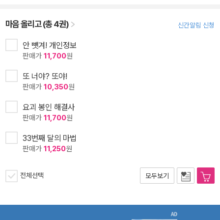
마음 올리고 (총 4권)
신간알림 신청
안 뺏겨! 개인정보
판매가
11,700
원
또 너야? 또야!
판매가
10,350
원
요괴 봉인 해결사
판매가
11,700
원
33번째 달의 마법
판매가
11,250
원
전체선택
모두보기