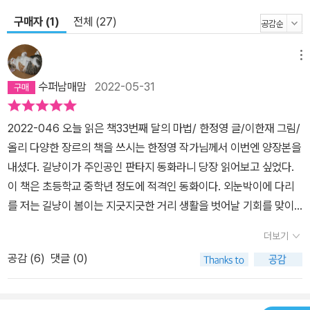
구매자 (1)
전체 (27)
메뉴
수퍼남매맘
2022-05-31
2022-046 오늘 읽은 책33번째 달의 마법/ 한정영 글/이한재 그림/
올리 다양한 장르의 책을 쓰시는 한정영 작가님께서 이번엔 양장본을
내셨다. 길냥이가 주인공인 판타지 동화라니 당장 읽어보고 싶었다.
이 책은 초등학교 중학년 정도에 적격인 동화이다. 외눈박이에 다리
를 저는 길냥이 봄이는 지긋지긋한 거리 생활을 벗어날 기회를 맞이
하게 된다. 33번째 달이 뜨는 날이 바로 그 날이다. 고양이에게는 33
더보기
번째 달이 뜨는 날 사람으로 영원히 살아갈 수 있게 된다는 믿지 못할
공감 (
6
)
댓글 (0)
비밀이 숨어있단다. 드디어 그 날, 봄이는 어렵게 찾은 의류수거함에
들어간다. 거기서 마음에 드는 옷을 찾아입고 사람이 되어 그 옷주인
을 찾아간다. 옷주인은 태이라는 여자 아이였다. 태이는 자신의 모습