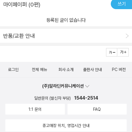
쓰기
마이페이퍼 (0편)
을 하고 있는 봄이에게 뜻밖의 부탁을 하고 봄이는 그 부탁을 들어주
게 된다. 하루, 이틀, 사흘이 지나간다. 이제 봄이는 사람으로, 태이는
등록된 글이 없습니다
고양이로 완전히 운명이 바뀌려는 순간, 봄이가 잊고 있었던 소중한
진실이 기억난다. 그 진실을 읽는 순간, 나도 모르게 감동의 소용돌이
반품/교환 안내
를 마주하게 된다. 반전은 덤이다. 봄이와 태이 이야기 기대 많이 해도
된다 . 이 작품 보고 작가님의 역량에 다시 한 번 놀랐다. 예전부터 여
러 장르를 쓰시는 건 알았지만 이렇게 재미있고 따듯하고 감동적인
판타지 동화를 써주시다니 독자로서 감사 드린다. 의류수거함에 올라
로그인
전체 메뉴
회사 소개
출판사 안내
PC 버전
앉아 있던 길냥이를 보시고 이런 이야기를 창작해 내시다니 새삼 대
단하시다는 생각이 들었다. 한 장르를 잘 쓰기도 어려울 것 같은데 어
(주)알라딘커뮤니케이션
린이/ 청소년과 다양한 장르를 종횡무진 누리시니 진짜 존경스럽다.
매번 페이스북에 12가지(?) 이야기가 있다고 자랑하시는데 뻥이 아
1544-2514
일반문의 (발신자 부담)
니라 진짜 아이디어가 넘치시는 게 맞는 것 같다. 다음엔 어떤 장르의
1:1 문의
FAQ
어떤 이야기를 들고 오실지 궁금하다. (덧)책을 보고서야 알았다. 겨
울에 추위 피하러 의류수거함에 길냥이가 들어가면 못 빠져나와 위험
중고매장 위치, 영업시간 안내
할 수 있다는 걸. (덧)33번째 달이면 2년하고 9개월인데 매월 보름달