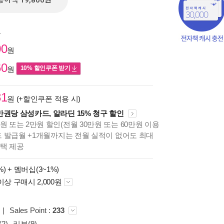
종이책 19,800원
원
00
원
60
10% 할인쿠폰 받기
원
81
원 (+할인쿠폰 적용 시)
만권당 삼성카드, 알라딘 15% 청구 할인
원 또는 2만원 할인(전월 30만원 또는 60만원 이용
카드 발급월 +1개월까지는 전월 실적이 없어도 최대
혜택 제공
책의
%) +
멤버십(3~1%)
보기
이상 구매시 2,000원
다.
|
Sales Point :
233
2)
리뷰(9)