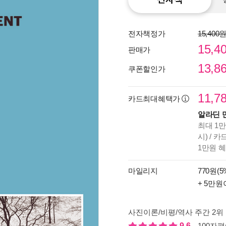
전자책정가
15,400
15,4
판매가
13,8
쿠폰할인가
11,7
카드최대혜택가
알라딘 
최대 1만
시) / 
1만원 
종이
마일리지
770원(5
미리
+ 5만원
입니
사진이론/비평/역사 주간 2위
9.6
100자평(