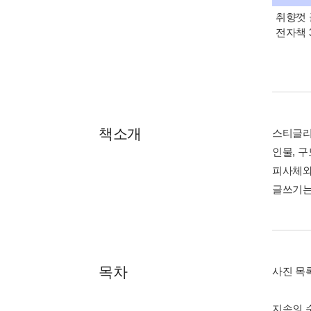
취향껏 
전자책 
책소개
스티글리
인물, 
피사체와
글쓰기는
목차
사진 목
지속의 