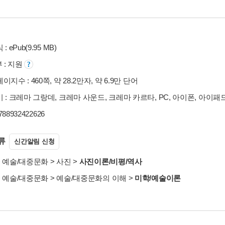
: ePub(9.95 MB)
부 : 지원
지수 : 460쪽, 약 28.2만자, 약 6.9만 단어
 : 크레마 그랑데, 크레마 사운드, 크레마 카르타, PC, 아이폰, 아이패
9788932422626
류
신간알림 신청
>
예술/대중문화
>
사진
>
사진이론/비평/역사
>
예술/대중문화
>
예술/대중문화의 이해
>
미학/예술이론