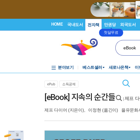
HOME
국내도서
만권당
외국도서
전자책
첫달무료
eBook
분야보기
베스트셀러
새로나온책
이
ePub
소득공제
[eBook] 지속의 순간들
제프 다
|
제프 다이어
(지은이),
이정현
(옮긴이)
을유문화