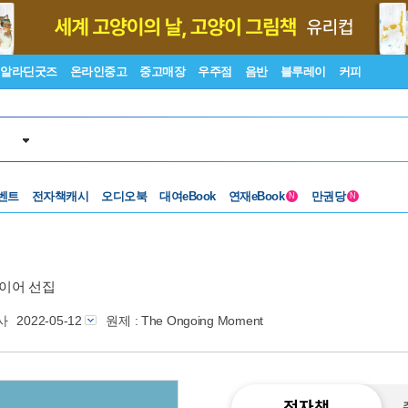
알라딘굿즈
온라인중고
중고매장
우주점
음반
블루레이
커피
벤트
전자책캐시
오디오북
대여eBook
연재eBook
만권당
N
N
이어 선집
사
2022-05-12
원제 : The Ongoing Moment
전자책