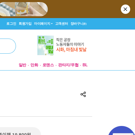
로그인
회원가입
마이페이지
고객센터
장바구니
(0)
일반
만화
로맨스
판타지/무협
BL