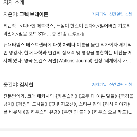
저자 소개
지은이:
그렉 브레이든
저자파일
신간알림 신청
최근작 :
<디바인 매트릭스, 느낌이 현실이 된다>
,
<잃어버린 기도의
비밀>
,
<믿음 코드 31>
… 총 81종
(모두보기)
뉴욕타임스 베스트셀러에 다섯 차례나 이름을 올린 작가이자 세계적
인 명강사. 현대 과학과 인간의 잠재력 및 영성을 통합하는 비전을 제
시해 왔다. 영국 왓킨스 저널(Watkins Journal) 선정 ‘세계에서 가장
영향력 있는 영적 인물 100인’에 7년 연속 선정되었으며, 인류의 비
전을 확장한 사람에게 수여되는 템플턴상(Templeton Prize) 후보에
2020년까지 6년 연속 이름을 올렸다. 시스코 시스템즈를 비롯한 글
옮긴이:
김시현
저자파일
신간알림 신청
로벌 기업에서 컴퓨터 시스템 디자이너, 컴퓨터 지질학자, 기술 운영
전문번역가. 코맥 매카시의 《카운슬러》 《모두 다 예쁜 말들》 《국경을
매니저로 일했다. 시대를 관통하는 영원한 지혜를 찾기 위해 22년 이
넘어》 《평원의 도시들》 《핏빛 자오선》, 스티븐 킹의 《리시 이야기》
상 외딴 수도원과 산악 마을은 물론 고대의 잊혀진 문헌들을 탐사해
를 비롯해 《힐 하우스의 유령》 《우먼 인 블랙》 《하우스 오브 카드》
왔다. 《잃어버린 기도의 비밀(Secrets of the Lost Mode of Praye
등을 우리말로 옮겼다.
r)》 《신의 코드(The God Code)》 《지혜 코드(The Wisdom Code
s)》 《프랙탈 타임(Fractal Time)》 등은 그 열매로서, UN과 〈포춘〉 5