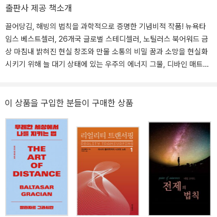
00대 기업, 미군 등에서 강연을 하며 세계적 패러다임의 대전환을 이
출판사 제공 책소개
끌고 있다. www.greggbraden.com
끌어당김, 해빙의 법칙을 과학적으로 증명한 기념비적 작품! 뉴욕타
임스 베스트셀러, 26개국 글로벌 스테디셀러, 노틸러스 북어워드 금
상 마침내 밝혀진 현실 창조와 만물 소통의 비밀 꿈과 소망을 현실화
시키기 위해 늘 대기 상태에 있는 우주의 에너지 그물, 디바인 매트릭
스! <해빙> <시크릿> 등 끌어당김의 법칙을 알게 된 수많은 사람이
이를 현실 속에 적용하려 애쓰지만, 정작 잘 실현되지 않는 이유는 어
디에 있을까? 당신의 기도와 소원이 실현되는 법칙, 이 세계가 만들어
이 상품을 구입한 분들이 구매한 상품
지고 움직이는 원리를 알지 못한 채 무작정 빌거나 무작정 노력했기
때문이다. 양자 물리학과 고대의 지혜 전통이 손잡고 밝혀낸 ‘디바인
매트릭스’의 존재와 ‘현실 창조의 20가지 법칙’은, 나의 마음과 세상
이 어떻게 서로 소통하며 그러한 소통의 진정한 의미가 무엇인지를
낱낱이 보여준다. 전작 《잃어버린 기도의 비밀》에서 발견했던 내용에
서 몇 걸음 더 나아가, 기도가 이루어지는 바탕인 ‘특별한 에너지장’
즉 디바인 매트릭스의 정체와 놀라운 과학적 실험들, ‘응답받는 기
도’의 숨겨진 원리와 구체적인 법칙들, 영적인 시야를 아름답게 넓히
는 동서양 지혜의 말씀들, 그리고 저자가 전 세계를 발로 뛰며 만난 비