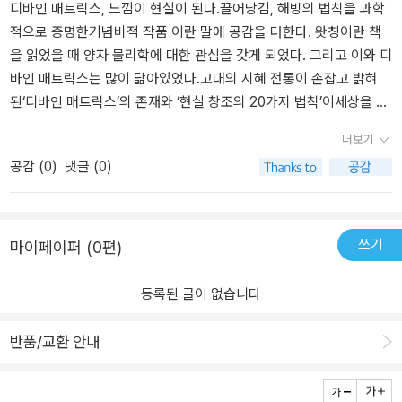
의 감정이 다시금 그 장면을 촉발시킬 것이며 이는 세계의 모든 곳에
판사에서 도서를 지원받아 작성하였습니다.
지구적 관점에 대해 이야기 하는 것이 아닙니다. 모든 물질의 근본에
디바인 매트릭스, 느낌이 현실이 된다.끌어당김, 해빙의 법칙을 과학
반영될 것이다. 더불어 우리가 만드는 이러한 작은 변화는 디바인 매
대해 이야기 하고 있습니다.미시물리학에서 말하는 물질의 최소 단위
적으로 증명한기념비적 작품 이란 말에 공감을 더한다. 왓칭이란 책
트릭스 속에서 실현될 수밖에 없으며 살아가는 동안 그것을 스스로
인 원자(더 쪼갠다면 쿼크까지...)들의조합이 현실 세계에 어떻게 발
을 읽었을 때 양자 물리학에 대한 관심을 갖게 되었다. 그리고 이와 디
확인하게 될 것이다.​과학과 종교의 연결성그 속의 '나'​이 책을 읽다 문
현되고 서로 영향을 미치는 지에 설명하고 있습니다. 보이지 않는 빈
바인 매트릭스는 많이 닮아있었다.고대의 지혜 전통이 손잡고 밝혀
득 고등학교 때 시간이 무엇이라고 생각하냐는 질문을 받았던 기억이
공간들은 사실 빈 공간이 아니다?!이건 또 무슨 소리일까요?인간은 3
된‘디바인 매트릭스’의 존재와 ‘현실 창조의 20가지 법칙’이세상을 살
떠올랐다. 그 때의 나는 오래 고민하지 않고 '흘러가는 것'이라고 대답
차원의 세계에서 살고 있습니다.우리는 그 이상̝ 차원을 이해할 수도
아가는 소통법과 진정한 의미를 알려주는 것 같다. 몸의 건강과 치유
더보기
했는데, 지금에서야 얼마나 바보같은 대답이었는지를 깨닫는다. 시간
없고 경험 할 수도 없죠.하지만 끈질긴 과학자들의 사고 덕분에 어떤
에서부터 인간관계, 경력관리 등 우리 각자가 세상 모든 것에 이미 연
공감 (
0
)
댓글 (0)
은 일방으로 흘러가는 것이 아닌 동시에 존재하는 것이기 때문이다.
추측들은 할 수 있습니다. 저는 왜 이렇게 궁금할까요? 태초의 일들이
결되어 있음을그리고 직접 영향을 끼칠 수 있음을 보여주고 있다.끌
이 밖에도 우리가 카르마라 부르는 업과 디바인 매트릭스가 같은 맥
요. 정말 빅뱅에서 모든 것이 시작된 것인지.그 빅뱅 전은 어떻게 설명
어당김의 법칙에 대한 더 깊은 차원의 이해를물리학과 생명과학 그리
락이자 과학과 영세의 영역에서 각각 달리 부르는 것이 아닐까하는
될 수 있는지.아니 빅뱅 전은 논의 할 수나 있는 것인지.다시 돌아가서
고 뇌과학과 인지과학의 주요한 실험결과를 통해 증명해내고 있
의심이 확신이 되는 흥미로운 책이었다.​느낌이 현실이 된다는 책 표
생각한다면 무엇보다도 나는 누구인가? 왜 여기 있는가? 에 대한 물
다. 대박대박1부에서 디바인 매트릭스의 발견을 우주만물을 하나로
쓰기
마이페이퍼 (0편)
지에 적힌 문구가 이제야 와닿는다. 우리는 우리 의식으로 세상을 구
음으로 회귀되는 것 같습니다. 그렇다면 빈 공간이 아니라면 도대체
이어주는 신비라고 했다. 책에 따르면20세기 양자물리학의 새로운
성하고, 살아가며 겪는 모든 것이 헛되지 않고 경험과 학습, 이후 또
무엇일까요??빈공간은 사실 우리의 눈에 보이지 않는 에너지로 차 있
발견과 함께 ‘우주 만물을 연결하는 에너지장(디바인메트릭스)에의
등록된 글이 없습니다
다른 감정으로 발현되어 세계를 구성한다는 말은 나 자신이 특별한
습니다.우리가 공기나 바람을 볼 수 없듯이 말이지요. 이 우주 만물을
해우리 모두가 하나라는 인식이 고대로부터 전승되어 왔다는사실을
존재가 된 것처럼 느껴지기도 한다. 그러나 내가 살아가는 세계에선
잇는 에너지는 촘촘하게 짜인 망으로서 존재하며, 이 망은 '우리의 현
보여준다. 그리고 디바인 매트릭스의 존재를과학적으로 증명한 대표
반품/교환 안내
내가 가장 특별할 수 밖에 없지 않는가. 내가 바라보는 대로 세상은 흘
실이라는 직물의 토대를 이룬다. P112 그것을 매트릭스라고 부르는
적 실험 세가지를 같이 공유하고 싶다. ① 인간의 DNA는 우리의 세계
러가고, 내 노력에 의해 나의 세상이 바뀔 수 있다는 말은 양자 물리학
것이고요. 왜 굳이 이런 것을 알아야 할 까요? 무에 쓸모가 있다고. 고
를 구성하는 물질에 직접적인 영향을 끼친다.② 인간의 감정은 우리