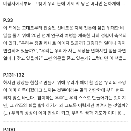
을 제공한 그렉 브레이든의 글로벌 스테디셀러가 개선된 번역과 새로
미립자에서부터 그 빛이 우리 눈에 이제 막 닿은 머나먼 은하계에 이
운 표지로 한국에 다시 선보인다.
르기까지 우주 만물 안에, 그리고 그사이의 모든 것 안에, 이러한 에너
지장이 존재한다는 사실은, 창조계 안에서 우리가 맡은 역할에 대해
P.33
우리가 믿어온 고정관념을 변화시킨다.
이 책에는 고대로부터 전승된 신비로운 지혜 전통에 담긴 위대한 비
밀을 풀기 위해 20년 넘게 연구와 여행을 계속한 나의 경험이 축적되
어 있다. “우리는 정말 하나로 이어져 있을까? 그렇다면 얼마나 깊이
연결되어 있을까?”, “우리는 우리가 사는 세상을 변화시킬 힘을 과연
얼마나 갖고 있을까?” 그런 의문을 품고 있는가? 그렇다면 이 책을
통해 그 답을 찾을 수 있을 것이다.
P.131~132
하지만 상상을 현실로 만들기 위해 우리가 해야 할 일은 ‘우리의 소망
이 이미 이루어졌다고 느끼는 것’뿐이라는 말의 간단함에 부디 현혹
되지 않길 바란다. ‘참여하는 우주’는 우리 스스로 만들어가는 것이지
만, 그 창조의 힘을 발휘하기가 왜 그토록 어렵게만 여겨지는 것일까?
(…) 우리의 상상이 이미 현실이 되고, 우리의 꿈과 기도가 이미 응답
을 받았다는 느낌으로 살기 위한 열쇠는, 가능성들이 처음에 어떻게
존재하는지를 이해하는 데에 있다. 그러려면 양자 물리학이 우리의
P.100