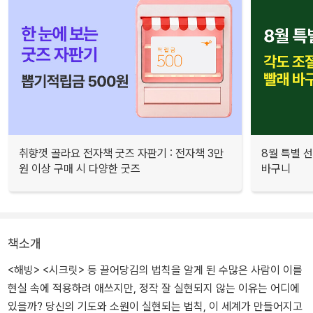
취향껏 골라요 전자책 굿즈 자판기 : 전자책 3만
8월 특별 선
원 이상 구매 시 다양한 굿즈
바구니
책소개
<해빙> <시크릿> 등 끌어당김의 법칙을 알게 된 수많은 사람이 이를
현실 속에 적용하려 애쓰지만, 정작 잘 실현되지 않는 이유는 어디에
있을까? 당신의 기도와 소원이 실현되는 법칙, 이 세계가 만들어지고