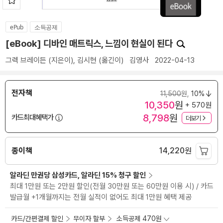
ePub
소득공제
[eBook] 디바인 매트릭스, 느낌이 현실이 된다
그렉 브레이든
(지은이),
김시현
(옮긴이)
김영사
2022-04-13
전자책
11,500
원,
10%
10,350
원
+ 570원
8,798
원
카드최대혜택가
더보기
종이책
14,220
원
알라딘 만권당 삼성카드, 알라딘 15% 청구 할인
최대 1만원 또는 2만원 할인(전월 30만원 또는 60만원 이용 시) / 카드
발급월 +1개월까지는 전월 실적이 없어도 최대 1만원 혜택 제공
카드/간편결제 할인
무이자 할부
소득공제 470원