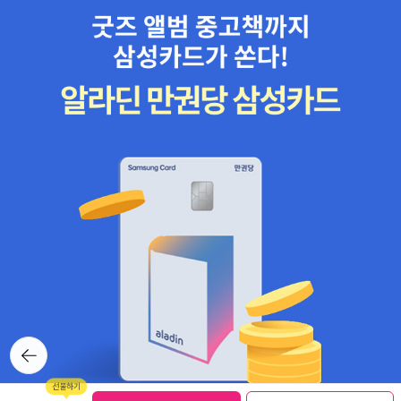
것이다. 이는 뉴에이지 사상이나 희망 사항이 아니라 엄연한 실재이
다. 즉 적절한 조건과 관측 장비만 갖추면, DNA의 영향력을 과학적으
로 증명할 수 있음을 보여준다. -p.100-디바인 매트릭스가 인지하는
언어가 감정인 것은 분명하지만, 아무 느낌이나 다 되는 것은 물론 아
니다. 만약 그랬다가는 세상은 온통 뒤죽박죽되고 말 것이다. 자비심
은 우주의 힘인 동시에 우주와 소통하는 인간의 경험이라고 스님은
말했다. 이 가르침의 핵심은, 자비심을 가지려면 특정 상황에 대해 옳
고 그름을 따지지 말고 다가가야 한다는 것이다. 다시 말하자면, 판단
이나 에고ego 없이 상황을 인식해야 한다. 디바인 매트릭스와 효율
적이고도 깊이 있게 소통하려면 이것이 필수이다. -p.160-
뒤로가
기
보관함담기
선물하기