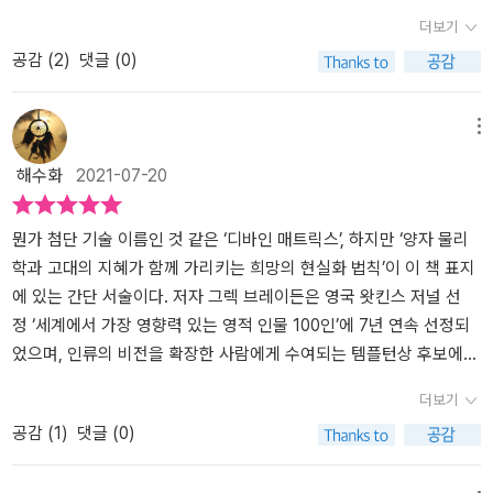
주’에서 우리 인간이 역할을 맡고 있을 뿐만 아니라, 그것도 중요한 역
정은 우리 세계를 이루고 있는 물질에도 직접적 영향을 준다. 이는 새
집중 조명한다. 책은 총 3부로 이루어져있다.1부: 디바인 매트릭스의
궁극적으로 이를 어떻게 활용할 수 있을지 살펴본다. 공시성과 우연,
더보기
할을 맡고 있다고 주장했다. 여기서 핵심은 ‘참여하는’이라는 단어다.
로운 기술, 곧 ‘마음의 기술’의 시작이라 할 수 있다. 우리가 우리 몸과
발견: 우주 만물을 하나로 이어주는 신비2부: 상상과 현실을 잇는 다
의도적 치유의 강력한 힘, ‘영혼의 어두운 밤’과 ‘불완전함의 완전함’
공감 (
2
)
댓글 (0)
“우리가 예술가이자 예술품이라는 사실을 명심한다면, 우리 자신이
세계에 영향을 줄 수 있다는 정도에 그치는 것이 아니라, 이러한 영향
리: 디바인 매트릭스는 어떻게 작동하는가3부: 디바인 매트릭스가 보
등 동서고금을 막론하고 중요하게 다뤄지는 개념들의 구체적 사례를
기적의 씨앗이자 기적 그 자체라는 것 역시 이해할 수 있을 것이다. 우
력이 엄연히 존재하며 어떻게 작동하는지까지도 보여준다.저자는 일
내는 메시지: 양자 의식으로 살고 사랑하고 치유하기'우리의 '부정
통해, 이러한 경험이 실제로 우리 삶에서 어떤 의미가 있는지를 깊이
리가 스스로 작은 변화를 만들 수 있다면, 우리는 디바인 매트릭스 안
상에서 디바인 매트릭스의 힘을 활용하려면, 이 매트릭스가 어떻게
적' 경험의 뿌리는 세 가지 보편적 두려움 중 하나로 분류될 수 있
깨달을 수 있다. 매일 접하는 사소한 일상의 사건들이 실은 ‘우리 자
메뉴
에서 이미 치유된 것이다.“ 저자는 이 책을 쓰기 위해 고대로부터 전
작동하는지 정확히 이해하고 매트릭스가 인식하는 언어로 소통해야
다. 그 세 가지는 바로 버림받음, 낮은 자존감, 신뢰 부족이다.' P.264
신’이며 우리의 가장 내밀하고도 진실한 믿음을 보여준다는, 분명하
해수화
2021-07-20
승된 신비로운 지혜와 전통에 담긴 위대한 비밀에 대해 20년 넘게 연
한다고 말한다. 그 언어는 바로 ‘느낌’과 ‘감정’이다. 책의 구성은 세개
- 이 세 단어 중에 바라만 봐도 마음 아픈 단어는 바로 '낮은 자존감'
고도 아이러니한 진실을 일깨운다. 소원의 실현을 넘어, 나의 역할과
구와 여행을 계속했다고 한다. 그의 ‘앎’을 위한 긴 여정에 깊은 열정
의 큰 챕터로 이어지고 그 아래 여덟개의 강의가 담겨있다. 20세기 양
이라 생각된다. 내가 나를 사랑하지 못한다면, 누가 나를 사랑해준다
삶을 되찾는 법 디바인 매트릭스와 관련된 20가지 법칙을 통해 기도
이 함께 했다는 것을 느낄 수 있다. '출판사에서 도서를 지원 받아
자 물리학의 새로운 발견과 함께 디바인 매트릭스에 의해 우리 모두
는 말인가. 그래서 낮은 자존감으로부터 벗어나기위해 우리는 부던히
뭔가 첨단 기술 이름인 것 같은 ‘디바인 매트릭스’, 하지만 ‘양자 물리
와 느낌이 현실로 바뀌는 기적의 방법과 원리를 상세하게 보여주는
작성한 리뷰'
가 하나라는 인식이 고대로부터 전승되어 왔다는 사실을 보여준다.
노력해야한다. 나를 남과 비교하지 말아야하고, 내가 가진것을 사랑
학과 고대의 지혜가 함께 가리키는 희망의 현실화 법칙’이 이 책 표지
이 책은, 이해하기 쉬운 과학적 설명과 생생한 사례들, 종교를 넘나드
인간의 DNA는 우리의 세계를 구성하는 물질에 직접적인 영향을 끼치
할 줄 알아야 한다. 나는 소중한 사람임을 늘 내 자신에게 상기시켜 줄
에 있는 간단 서술이다. 저자 그렉 브레이든은 영국 왓킨스 저널 선
는 멋진 경구들을 통해 우리가 막연하게 믿고 있던 것들이 비로소 바
고 감정과 DNA의 관계는 시공간의 경계를 초월한다. 그 영향력은 거
것. 우리는 기억해야한다. 우리는 존재 자체로 이미 충분한 사람들이
정 ‘세계에서 가장 영향력 있는 영적 인물 100인’에 7년 연속 선정되
뀔 때임을 한 편의 다큐멘터리처럼 생동감 있게 펼쳐 보인다. [비결
리에 관계없이 동일하다.또한 사소해 보이는 각 선택을 내릴 때마다,
라는 것을.'소중히 여기던 사람이나 장소나 사물을 잃었을 때에도 비
었으며, 인류의 비전을 확장한 사람에게 수여되는 템플턴상 후보에
2] 우리가 사는 세상의 모든 것은 다른 모든 것과 서로 연결되어 있
우리는 초공간적이고 홀로그램적인 ‘의식’의 힘을 통해 삶의 시공을
극을 이겨내고 살아남을 수 있게 하는 것은 우리의 사랑과 연민이다.'
도 6년 연속 이름을 올린 인물이라고 한다. 확실히 이런 저자의 이력
다. “그래요, 하지만 그게 뭐가 그리 특별하다는 거죠? 서로 연결되어
더보기
뛰어넘는 영향을 끼친다. 우리들 각자의 선택이 모여 우리의 집단적
P.288- 삶에 사랑과 연민이 없는 사람들의 삶은 참으로 딱하다. 나
을 먼저 알고 읽는 것이 많은 도움이 되는 책이다. 미시적 관점인 양자
있다는 게 뭐 대수라고요?” 하지만 새로운 실험들은 우리를 여기서
공감 (
1
)
댓글 (0)
인 현실이 되는 것이다. 매일 접하는 사소한 일상의 사건들이 실은 ‘우
자신을 가장 첫번째로 두되, 주변을 사랑하고 되돌아 볼 수 있는 여유
의 세계를 통해서 본 우리네 인생과 세상에 대한 내용, 따로따로 떨어
한 걸음 더 나아가게 한다. 우리는 우주 만물과 서로 연결되어 있을 뿐
리 자신’이며 우리의 가장 내밀하고도 진실한 믿음을 보여준다는, 분
가 있어야 삶을 진정으로 즐길 수 있다. 가까이서 보면 삶은 비극이라
진 독립된 개체로 해석하는 전통과학의 시점에서 벗어나 모든 것들은
만 아니라, 그러한 연결이 바로 ‘우리 때문에’ 존재한다는 사실이 연구