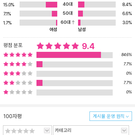
40대
8.4%
라는 비물리적 에너지(우리의 분노, 증오, 사랑, 연민, 이해 등)를 삶
15.0%
이라는 물리적 매체 안에 투사하여 우리가 실제로 볼 수 있게 해준다.
50대
6.6%
7.1%
디바인 매트릭스에서는 예술가와 작품 사이의 구별이 사라진다. 우리
60대
3.0%
1.7%
는 캔버스이자 캔버스 위의 그림이다. 우리는 도구이자 도구를 사용
여성
남성
하는 예술가이다. (17~18쪽) 느낌, 디바인 매트릭스의 작동 열쇠 일
상에서 디바인 매트릭스의 힘을 활용하려면, 이 매트릭스가 어떻게
9.4
평점 분포
작동하는지 정확히 이해하고 매트릭스가 인식하는 언어로 소통해야
84.6%
한다. 그 언어는 바로 ‘느낌’과 ‘감정’이다. 전작 《잃어버린 기도의 비
7.7%
밀》뿐만 아니라 해빙·끌어당김의 법칙을 언급하는 수많은 책이 ‘느
0%
낌’의 중요성을 강조하고 있지만, 정작 그 과학적 배경과 구체적인 원
리를 알기 쉽게 설명해주는 경우는 드물었다. 과연 ‘느낌에 흠뻑 젖어
7.7%
서 실감 나게 그 상황을 이미 느끼는 것’만으로 현실이 바뀌고 소원이
0%
성취되는가? 사랑하는 사람이 중환자실에 누워 있는데도 그 사람이
이미 치유되었다고 말한다면, 그것은 나 자신을 속이는 일이 아닐까?
(…) 새로운 현실에 대해 ‘생각’하거나 사랑하는 이가 이미 회복되었으
100자평
게시물 운영 원칙
면 좋겠다고 ‘소망’하는 것만으로는 부족하다. (…) 양자 가능성을 선
택하기 위해서는, 그 존재 방식에 따라 살아야 한다. 네빌의 말대로,
카테고리