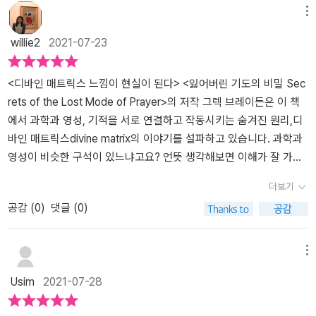
지만 큰 차이가 있다. 목표를 향해 다가가는 상태와 꿈을 이룬 상태는
다. 책의 마지막에서는 현실 창조의 20가지 비결을 보여주고 있다. 그
그것을 증명해 내었다. “우리는 정말 하나로 이어져 있을까? 그렇다
메뉴
다르다. 우리의 감정과 느낌은 우리의 현실을 이루는 것들에 분명 영
중 비결 20번째를 소개하면 다음과 같다. '우리는 우리가 세상에서 경
면 얼마나 깊이 연결되어 있을까?”, “우리는 우리가 사는 세상을 변화
willie2
2021-07-23
향을 주며 외부 세계의 원자와 광양자 등을 변화시키는 것은 우리의
험하기로 선택한 바로 그것들을 살아야 한다' 책을 읽으면서도 쉽게
시킬 힘을 과연 얼마나 갖고 있을까?” <책 속에서...>우리가 이 매트
내적 언어다. 디바인 매트릭스가 인식하는 내적 언어는 우리의 느낌
이해되는 내용은 아니었지만 우주의 에너지 그물인 디바인 매트릭스
릭스의 힘을 잘 활용하려면 그 작동원리를 이해하고 그 언어로 소통
이다. 느낌과 디바인 매트릭스는 항상 소통하고 있다.3부디바인 매트
의 실체에 대해서는 자세히 알게 되는 시간이었다. <출판사로부터 책
을 해야한다고 한다. 그것은 바로 '느낌'과 감정'. 많은 이들이 감정적
<디바인 매트릭스 느낌이 현실이 된다> <잃어버린 기도의 비밀 Sec
릭스가 보내는 메세지​우리와 세상 만물의 연결은 이토록 깊다. 우리
을 제공받아 작성한 솔직한 서평입니다>
인 소모에 대한 것들을 쓸데없는 것이라 치부해버릴 수도 있겠지만,
rets of the Lost Mode of Prayer>의 저작 그렉 브레이든은 이 책
자신이라는 거울은 세상을 투영하고 우리의 느낌은 곧 현실이 된
이것이 진짜 영향을 줄 수 있다는 결과는 그야말로 흥미롭다. 좀 더 나
에서 과학과 영성, 기적을 서로 연결하고 작동시키는 숨겨진 원리,디
다. 이는 '나'라는 존재의 본질을 탐구하는 과정과 같으며 우리들 각자
아가 '사랑의 힘'으로 이루지 못할 것은 없다는 것과 일맥상통하지 않
바인 매트릭스divine matrix의 이야기를 설파하고 있습니다. 과학과
는 완전하고도 완벽하다는 사실을 잊어선 안된다. 살아가며 마주하는
겠는가?이 책의 흥미로운 점은 과학적 사실에 기인한 상세한 설명 뿐
영성이 비슷한 구석이 있느냐고요? 언뜻 생각해보면 이해가 잘 가지
어떠한 상실과 두려움 속에서도 지금껏 우리 삶 속에서 찾아온 경험
아니라, 생생한 사례, 종교를 뛰어넘는 경구들 덕분에 더욱 신비롭게
않습니다.하지만 이 책을 읽다보면 어느 순간 무릎을 탁 치며그래 그
더보기
과 감정을 촉매 삼아 치유의 열쇠를 찾아야 한다.홀로그램 의식​홀로
느껴진다. 저자는 디바인 매트릭스의 의미와 실체를 깨닫는다면 현실
렇구나하고 이해를 하게 됩니다. '모든 물질은 어떤 힘에 기대어서만
공감 (
0
)
댓글 (0)
그램은 '무엇인가'를 뜻하며 우주적으로 연결된 인간의 홀로그램, 즉
에 대한 불안과 공포도 이길 수 있다고 이야기한다. 느낌이 현실이 되
발생하고 또 존재한다. 이러한 힘의 바탕에는의식적이고 지적인 마음
의식은 우리의 소망과 기도가 우리 마음 속에 생겨나는 순간 이미 목
는 이 세상의 진리를 터득한다면 그야말로 초인이 되어 세상만사를
mind이 분명 존재한다.이 '마음'이 곧 모든 물질의 매트릭스matrix이
적지에 도달해 있음을 보장한다. 우리 삶의 작은 변화는 이 홀로그램
홀가분하게 받아들이지 않을까?라는 생각마저 들게 하는 책이다. 지
다'- 막스 플랑크(1944) 1944년, 이미 이런 생각을 한 과학자가 있
메뉴
을 통해 세계 곳곳에 영향을 끼치는데, 예컨대 우리가 상실을 다룬 영
금처럼 어수선한 세상에 필요한 그런 책 말이다. '얼핏 사소해 보이는
었습니다. 다름 아닌 물리학자, 양자 물리학을 연구하는 과학자의 말
Usim
2021-07-28
화를 보며 느끼는 슬픔은 영화를 보는 동안 발현되지 않는다. 이후 개
각 선택을 내릴 때마다, 우리는 초공간적이고 홀로그램적인 의식의
입니다. 우주를 보면 하염없이 까맣게 빈 공간에 점점이 보이는 별들.
인의 삶에서 슬픈 감정을 느꼈던 장면과 비슷한 상황을 맞닥뜨릴 때
힘을 통해 삶의 시공을 뛰어넘는 영향을 끼친다.' <책 속에서...>* 출
도대체 망망대해 보다 더더더더 끝을 알 수 없는 공간.우주의 먼지인