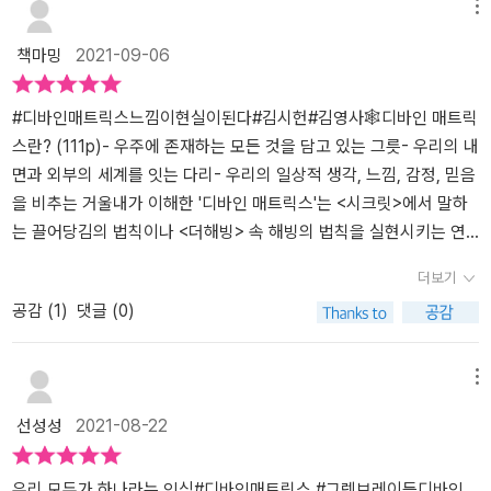
명하고도 아이러니한 진실을 일깨운다.개인적으로는 책의 마지막에
했다. 모두의 인생은 슬프고 힘든 일 투성이일 수 밖에 없다고 한들,
연결되어 있음을 깨달아야 한다는 것이다. 이 부분은 막연히 정신적
결과 밝혀진 것이다. 이는 운명의 날이 왔을 때 카드를 우리 자신에게
메뉴
의식 창조의 20가지 비결을 마음에 새기기로 했다. 우리가 사는 세상
사랑과 연민으로 이겨 낼 수 있다. 그래서 난 요즘 주변을 더 면밀히
인 면에만 국한해서 긍정적인 생각을 해야한다 이런 평이한 조언으로
유리하게 섞을 수 있는 힘이 우리에게 있음을 의미한다. 사랑과 치유
책마밍
2021-09-06
의 모든 것은 다른 모든 것과 서로 연결되어 있고 우리가 의식을 집중
살피는 버릇이 생겼다. 적어도 나의 주변에는 사랑과 연민을 느끼지
하기 보다는, 양자 물리학으로 새롭게 구현되는 지금의 시점을 같이
에서부터 꿈의 성취에 이르기까지, 우리는 우리가 경험하는 나날의
하는 행위는 곧 우주를 창조하는 행위이다. 우리의 가장 친밀한 관계
못하며 살아가는 사람이 없었으면 좋겠어서. 비극을 이겨낼 수 있도
대입해주고 있어서 훨씬 설득력 있고 가슴에 와 닿는다. 때때로 물리
삶에서 ‘필수적 부분integral part’인 것이다. (48쪽) 그렉 브레이든
안에는 우리의 참된 믿음이 그대로 비추어진다. 우리는 우리가 세상
록 도와주고 싶다.-이 책은 내가 소망하는 것을 이루고 싶은 간절한
학 강의나 책을 보면, 참 철학적, 영적이다는 생각이 들곤 한다. 이 책
#디바인매트릭스느낌이현실이된다#김시헌#김영사🕸디바인 매트릭
은 AAAS(American Association for Advancement of Science)
에서 경험하기로 선택한 바로 그것들을 살아야 한다.
마음이 있는 분들께 추천드린다. 당신의 기도와 소원이 실현되는 법
을 읽다보니 왜 그렇게 느껴졌었는지 좀 더 이해가 되었다. 또한 동양
스란? (111p)- 우주에 존재하는 모든 것을 담고 있는 그릇- 우리의 내
의 회원이며 HeartMath Global Coherence Initiative 및 The Arlin
칙과 이 세계가 만들어지고 움직이는 원리에 대해서 알려주고, 내가
문화권에서 성장한 점이 참 감사하다고 생각이 들었는데, 모든 골조
면과 외부의 세계를 잇는 다리- 우리의 일상적 생각, 느낌, 감정, 믿음
gton Institute를 포함한 비전 조직에서 활발히 활동하고 있다. 6개
원하는 바를 이루기 위해 노력하는 것들이 물거품이 되지 않도록 잘
는 동양의 ‘도’, 장자, 물아일체, ... 불교적 내용들, 앉아서 우주까지도
을 비추는 거울내가 이해한 '디바인 매트릭스'는 <시크릿>에서 말하
대륙 30개 이상의 국가에서 자신의 연구를 발표했으며, UN과 〈포춘〉
이끌어주는 책이기 때문이다.'우리는 우리가 세상에서 경험하기로 선
왔다갔다 했다는 공자,... 등 많은 부분에서 통하는 것 같았기 때문이
는 끌어당김의 법칙이나 <더해빙> 속 해빙의 법칙을 실현시키는 연
500대 기업, 미군 등에서 초대받아 강의한 세계적인 명강사이다. 그
택한 바로 그것들을 살아야 한다.' P.334
다. 이 점도 또한 내용을 끄덕끄덕하며 읽을 수 있게 해 주었다. ‘디바
결망 그 자체이다. 우주라고 하면 거창한데 그냥 우리가 살고 있는 바
의 연구는 40개 이상의 언어로 출판된 15개의 영화 크레딧과 12개의
더보기
인 매트릭스’ 은 우리가 보이지 않은 모든 것들을 연결해주는 에너지
로 이 곳!에 디바인 매트릭스가 늘 존재하며 '우리의 꿈과 소망을 현실
수상 경력에 빛나는 책으로 이어졌다. 우리는 ‘감정과 믿음의 언어’로
공감 (
1
)
댓글 (0)
장 같은 것이라 이해된다. 서로 영향을 주고 받으며, 심지어 시간도 의
화'시키기 위해 에너지 그물을 펼치고 있는 것이다.🏷10p_우리는 예
디바인 매트릭스에게 말을 걸고, 디바인 매트릭스는 우리의 ‘삶에서
미가 없는 과거, 현재, 미래가 동시에 존재하는 개념이다. 한정된 시야
술작품인 동시에 예술가이다🏷127p_ 꿈은 이미 이루어졌다디바인
일어나는 사건들’을 통해 대답을 한다. 이 대화에서 우리의 ‘깊은 믿
로 살아가는 우리는 이해하기 힘든 개념일 것이다. (이 특징에서는 영
매트릭스를 알고 제대로 느낄 줄 알아야 한다. 저자는 꿈을 위해 노력
음’은 우리가 경험하는 모든 것의 청사진이 된다. 세계 평화에서부터
메뉴
화 ‘인터스텔라’ 가 떠올랐다.) 디바인 매트릭스 발견과 기초적인 내용
하는 것과 이미 성취했다고 생각하고 느끼는 것은 큰 차이가 있다고
우리 몸의 치유에 이르기까지, 사랑과 연애에서부터 직업적 성취에
선성성
2021-08-22
들을 1부에서 설명해주고 나서, 2부와 3부를 거쳐, 그럼 이 ‘디바인 매
말한다.불치병에 걸렸던 사람에게 회복되기를 치유되기를 바라는 것
이르기까지, 우리와 세계의 대화는 계속 이어지며 결코 끝나지 않는
트릭스’가 어떻게 작용하고, 우리는 무엇을 해야 하는지를 다양한 사
이 아니라 '이미 치유되어 건강함', '기적이 일어났다고 외치는 상황'을
다. 따라서 우리가 그저 삶의 한구석에서 수동적 구경꾼 역할을 하기
례들을 언급하면서 제시해주고 있다. 익히 알고 있는 ‘이끌림’ 등과 같
그려보게 했다. 놀랍게도 그는 건강을 완전히 되찾게 되었다고 한다.
우리 모두가 하나라는 인식#디바인매트릭스 #그렉브레이든​디바인