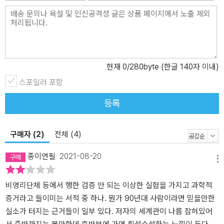
우리는 새로운 가능성에 우리 자신을 내맡겨서, ‘더 이상 옛 상태가 아
닌 새로운 상태에 살면서, 그 상태를 사랑해야’ 하는 것이다. 이는 더
없이 소중히 전승되어 온 고대 전통들의 가르침과 정확히 일치한다.
이러한 인간과 신성의 소통 기술을 우리는 종종 ‘기도’라고 부른다. (1
51쪽) 통역가가 티베트 스님의 대답을 전해주었을 때, 나는 온몸에 전
현재
0
/280byte (한글 140자 이내)
율이 흘렀다. “당신은 우리가 우리의 몸 안에 느낌을 만들어내기 위해
스포일러 포함
서 하고 있는 일을 보았을 뿐이지요. 느낌이 곧 기도입니다!” 나는 생
각했다. ‘너무도 아름답고, 너무도 단순하구나!’ 20세기 말의 과학 실
등록
험이 입증한 대로, 우리의 감정emotion과 느낌feeling은 우리의 현
실을 이루는 것들에 영향을 준다. 외부 세계의 원자, 전자, 광양자를
구매자 (2)
전체 (4)
변화시키는 것은 바로 우리의 내적 언어이며, 이는 밖으로 내뱉는 말
이라기보다는 우리가 우리 안에서 느끼는 느낌이다. 우주의 양자 힘q
종이연필
2021-08-20
uantum force과 소통하는 것은 감정의 언어이다. 디바인 매트릭스
메뉴
가 인식하는 언어는 바로 우리의 느낌인 것이다. (154쪽) 저자는 물
비영리단체 등에서 행한 검증 안 되는 이상한 실험을 가지고 과학적
리학·생명과학·뇌과학·인지과학의 주요한 실험 결과를 통해 해빙·끌
증거라고 들이미는 서적 중 하나. 뭔가 90년대 사람이라면 믿을만한
어당김의 법칙에 대한 더 깊은 차원의 이해를 제공한다. 그뿐만 아니
실소가 터지는 근거들이 일부 있다. 저자의 세계관이 나름 잡혀있어
라, 그러한 과학적 발견들이 동서양 지혜 전통과도 뚜렷한 상관관계