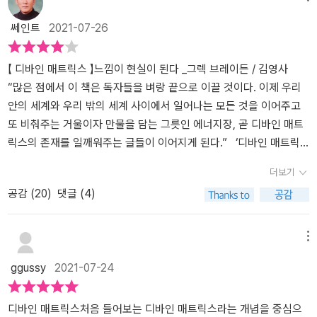
것은 무엇입니까? 우리의 기도를 육신을 넘어 실어다 주고 삼라만상
쎄인트
2021-07-26
을 지금처럼 유지시켜 주는 ‘그것’은 무엇입니까?” 통역가가 내 질문
을 티베트어로 옮기는 동안 주지 스님은 나를 지그시 응시하고 계셨
【 디바인 매트릭스 】느낌이 현실이 된다 _그렉 브레이든 / 김영사
다. 나는 나도 모르게 통역가를 흘긋 바라보았다. 전혀 상상도 하지 못
“많은 점에서 이 책은 독자들을 벼랑 끝으로 이끌 것이다. 이제 우리
했던 대답을 들었기 때문이다. “자비심compassion. 자비심이 우리
안의 세계와 우리 밖의 세계 사이에서 일어나는 모든 것을 이어주고
모두를 이어주고 있습니다.” (156쪽) 과학이 고대의 지혜를 새롭게
또 비춰주는 거울이자 만물을 담는 그릇인 에너지장, 곧 디바인 매트
증명하다 이 책은 3부 8장에 걸쳐 ‘디바인 매트릭스’라는 놀라운 발견
릭스의 존재를 일깨워주는 글들이 이어지게 된다.” ‘디바인 매트릭
을 설명하며, 주요 개념(법칙)이 등장할 때마다 비결 1, 비결 2 등 ‘비
스’는 무엇인가? 영국의 왓킨스 저널 선정 ‘세계에서 가장 영향력 있
결’ 뒤에 차례로 숫자를 붙여 친절하게 안내한다. 8장 끝부분에는 20
더보기
는 영적 인물 100인’에 7년 연속 선정된 이 책의 저자 그렉 브레이든
개의 비결을 일목요연하게 정리해두어 언제든 쉽게 찾아볼 수 있게
공감 (
20
)
댓글 (4)
은 디바인 매트릭스란 만물 사이사이를 처음부터 끝까지 빈틈없이 덮
하였다. 각 부의 주요 구성과 내용은 다음과 같다. [1부] 디바인 매트
고 있는 우주의 담요라고 생각하면 이해에 도움이 될 것이라고 한다.
릭스의 발견: 우주 만물을 하나로 이어주는 신비 20세기 양자 물리학
이 덮개는 언제 어디서나 층층으로 되어 있다고 한다. 우리의 삶은 물
의 새로운 발견과 함께 ‘우주 만물을 연결하는 에너지장(디바인 매트
메뉴
론이고 세상 만물이 이 담요의 섬유들로 덮인 채 존재하고 생겨난다
릭스)에 의해 우리 모두가 하나’라는 인식이 고대로부터 전승되어 왔
ggussy
2021-07-24
고 한다. 다소 언뜻 이해가 가지 않는 설명이긴 하다. 그러나 양자적
다는 사실을 보여준다. 디바인 매트릭스의 존재를 과학적으로 증명한
관점에서 원자에서부터 풀잎, 인간신체, 지구, 우주 저 너머에 이르기
대표적 실험 세 가지를 소개한다. ➊ 인간의 DNA는 우리의 세계를 구
까지 모든 것이 이 부드러운 시공간(space-time)내에서 일어나는
디바인 매트릭스처음 들어보는 디바인 매트릭스라는 개념을 중심으
성하는 물질에 직접적인 영향을 끼친다. ➋ 인간의 감정은 우리의 세