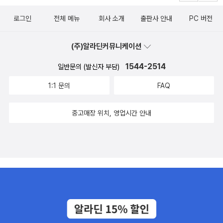
의 영역을 넘어 내가 꿈꾸는 작은 세계를 구축할 어떤 원동력이 되는
대 리그베다의 창조에 관한 구절을 보면, 태초 전에는'공기든 하늘이
의 세계를 구성하는 물질에 영향을 주는 DNA에 직접적인 영향을 끼
것 같기도 하다. 책을 덮으면 보이는 '마침내 밝혀진 현실 창조와 소통
든 아무것도 존재하지 않았다.''무無'의 존재가 공간의 '무엇'인가로 폭
친다.③ 감정과 DNA의 관계는 시공간의 경계를 초월한다. 그 영향력
로그인
전체 메뉴
회사 소개
출판사 안내
PC 버전
의 비밀'은 이러한 나의 깨달음과 관련되는 것 같다. 나는 내가 주인공
팔함에 따라 무 사이에서 물질이 태어났다. 디바인 매트릭스는 시간
은 거리에 관계없이 동일하다.그리고 다 언급할 수는 없지만 2부에서
이 내 세계를 빛내기 위해, 오늘도 열심히 살아가야겠다.​​​'이 서평은 김
이시작되었던 순간의 메아리이자 시간과 공간으로 이루어진 연결망
는 상상과 현실을 잇는 다리 디아빈 매트릭스는 어떻게 작동하는 것
(주)알라딘커뮤니케이션
영사 대학생 서포터즈 활동의 일환으로 김영사로부터 도서를 지원받
으로서 우리를 우주 만물과 잇고 있다. P112 책에선 모든 만물은 하나
인가?3부에서 디바인 매트릭스가 보내는 메시지양자의식으로 살고
아 작성하였습니다'​
였고, 그렇기에 모두 이어져 있고영향을 주고 받고 있다고 합니다.디
사랑하고 치유하기까지 구성과 내용이 탄탄하고 알차다.꿈과 소망을
1544-2514
일반문의 (발신자 부담)
바인 매트릭스는 어디에나 있으며 만물 자체이다. 한 번먼 읽을 책은
현실화 시키기 위해 늘 대기 상태에 있는우주의 에너지 그물, 디바인
1:1 문의
FAQ
아닌 것 같습니다. 그의 다른 책들도 읽어가며더욱 깊이 생각해 보고
매트릭스마침내 밝혀진 현실 창조와 소통의 비밀이이책에 있었다. <
싶네요.* 출판사에서 도서를 제공 받아 작성하였습니다.#디바인매트
책 내용 중에서>이 책에는 고대로부터 전승된 신비로운지혜 전통에
중고매장 위치, 영업시간 안내
릭스#그렉브레이든#디바인매트릭스느낌이현실이된다#김영사서포
담긴 위대한 비밀을 풀기 위해 20년 넘게 연구와 여행을 계속한 나의
터즈#양자물리학#끌어당김#영성과과학#신간추천#thedivinematri
경험이 축적되어 있다. “우리는 정말 하나로 이어져 있을까? 그렇다
x
면 얼마나 깊이 연결되어 있을까?”, “우리는 우리가 사는 세상을 변화
시킬 힘을 과연 얼마나 갖고 있을까?” 그런 의문을 품고 있는가? 그
렇다면 이 책을 통해 그 답을 찾을 수 있을 것이다. -p.33-1995년 미
국에서 발표된 일련의 실험 결과들에 따르면, 인간의 DNA는 물질세
계에 직접 영향을 주며, 이는 양쪽을 잇는 새로운 에너지장 때문이
다. (…) 고대 전통들과 경전들이 오랫동안 주장해 온 대로, 우리는 우
리를 둘러싼 환경에 직접 영향을 준다는 것이 과학 실험으로 입증된