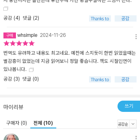
서 중반까지는 볼만한데 후반부에 가면 횡설수설하는 느낌이 든다.
를 가지며, 양쪽의 관점을 서로 면밀히 교차시켜 들여다볼 때 비로소
우리 일상에서 실천적 가치를 발휘함을 역설한다. 첫 번째 실험에서,
포포닌은 인간 DNA가 빛의 파동에 직접적 영향을 준다는 사실을 입
공감 (
4
)
댓글 (2)
증했다. 두 번째 실험에서 육군 과학자들은 우리가 DNA와 수백 킬로
미터 떨어져 있든, 같은 방에 있든, 그 영향력은 똑같다는 사실을 입증
whsimple
2024-11-26
메뉴
했다. 세 번째 실험에서 하트매스(HeartMath) 연구자들은 인간의 감
정이 DNA에 직접적 영향을 준다는 사실을 입증했다. 따라서 인간의
번역도 유려하고 내용도 최고네요. 예전에 스치듯이 한번 읽었을때는
감정은 우리 세계를 이루고 있는 물질[광양자]에도 직접적 영향을 준
별감흥이 없었는데 지금 읽어보니 정말 좋습니다. 책도 시절인연이
다. 이는 새로운 기술, 곧 ‘마음의 기술’의 시작이라 할 수 있다. 우리가
있나봅니다.
우리 몸과 세계에 영향을 줄 수 있다는 정도에 그치는 것이 아니라, 이
공감 (
3
)
댓글 (0)
러한 영향력이 엄연히 존재하며 어떻게 작동하는지까지도 보여준다!
(109쪽) 관찰자와 관찰 대상이 서로 영향을 주고받으며, ‘양자 얽
힘’과 ‘홀로그램’의 법칙에 따라 어느 한쪽의 변화가 우주 전체에 즉시
쓰기
마이리뷰
영향을 끼친다는 물리학의 발견이 2천 년 전 《도마복음》 속 예수의
말씀이나 불교, 도교, 힌두교, 수피즘, 아메리카 인디언의 지혜로운 전
구매자 (0)
전체 (10)
승들과 동일한 결론으로 인도하고 있다는 저자의 통찰은, 전 세계를
누비며 만났던 비범한 인물들과의 일화를 통해 더욱 생생하고 다채롭
게 펼쳐진다. “우리를 다른 사람들과 세계, 그리고 우주와 이어주는
메뉴