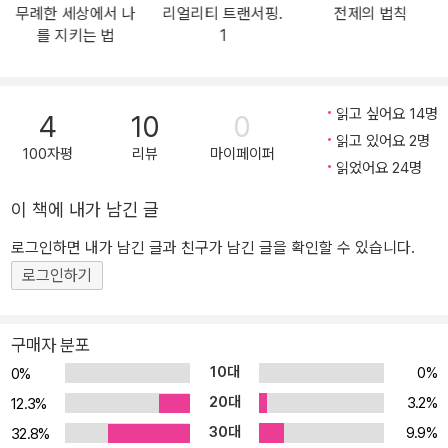
무례한 세상에서 나
리얼리티 트랜서핑.
전제의 법칙
범한 인물들의 이야기와 생생한 사례가 더욱 깊고 다채롭게 펼쳐진
를 지키는 법
1
다. 14년간 전 세계 26개국 이상 주요 언어로 번역되면서, 끌어당김
의 법칙과 양자 물리학의 숨은 의미를 언급하는 수많은 책에 근거와
영감을 제공한 그렉 브레이든의 글로벌 스테디셀러가 개선된 번역과
읽고 싶어요 14명
4
10
0
새로운 표지로 한국에 다시 선보인다. 끌어당김, 해빙의 법칙을 과학
읽고 있어요 2명
적으로 증명한 기념비적 작품 믿음과 현실의 경계가 과학적으로 밝혀
100자평
리뷰
마이페이퍼
읽었어요 24명
지다 1993년부터 2000년 사이의 획기적인 실험을 통해, 우리 삶과
세계의 모든 것을 연결하는 에너지 그물인 ‘디바인 매트릭스(Divine
이 책에 내가 남긴 글
Matrix)’가 극적으로 증명되었다. 몸의 건강과 치유에서부터 인간관
로그인하면 내가 남긴 글과 친구가 남긴 글을 확인할 수 있습니다.
계, 경력 관리, 국가 간의 평화 유지에 이르기까지, 이 새로운 발견은
로그인하기
우리 각자가 세상 모든 것에 이미 연결되어 있고 직접 영향을 끼칠 수
있음을 보여준다. 기쁨을 만들고, 고통을 치유하며, 세상에 평화를 가
져다주는 힘이 나와 너, 우리 안에 있다는 것을 과학적으로 발견했다
구매자 분포
는 사실은 무엇을 의미하는가? 이 힘을 매일 사용하는 방법을 안다면,
10대
0%
0%
당신의 삶은 어떻게 달라질 것인가? 흥미롭게도, 이는 과거의 지혜 전
20대
3.2%
12.3%
통에서 설명하는 세상의 작동 방식과 정확히 일치한다. (…) 디바인
30대
9.9%
32.8%
매트릭스는 거대한 우주 스크린처럼 작용하여 우리의 감정과 믿음이