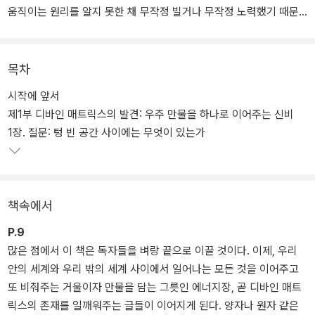
움직이는 원리를 알지 못한 채 무작정 빌거나 무작정 노력했기 때문
이다.
양자 물리학과 고대의 지혜 전통이 손잡고 밝혀낸 ‘디바인 매트릭
목차
스’의 존재와 ‘현실 창조의 20가지 법칙’은, 나의 마음과 세상이 어떻
시작에 앞서
게 서로 소통하며 그러한 소통의 진정한 의미가 무엇인지를 낱낱이
제1부 디바인 매트릭스의 발견: 우주 만물을 하나로 이어주는 신비
보여준다.
1장. 질문: 텅 빈 공간 사이에는 무엇이 있는가
전작 《잃어버린 기도의 비밀》에서 발견했던 내용에서 몇 걸음 더 나
아가, 기도가 이루어지는 바탕인 ‘특별한 에너지장’ 즉 디바인 매트릭
스의 정체와 놀라운 과학적 실험들, ‘응답받는 기도’의 숨겨진 원리와
책속에서
구체적인 법칙들, 영적인 시야를 아름답게 넓히는 동서양 지혜의 말
씀들, 그리고 저자가 전 세계를 발로 뛰며 만난 비범한 인물들의 이야
P.9
기와 생생한 사례가 더욱 깊고 다채롭게 펼쳐진다.
많은 점에서 이 책은 독자들을 벼랑 끝으로 이끌 것이다. 이제, 우리
안의 세계와 우리 밖의 세계 사이에서 일어나는 모든 것을 이어주고
14년간 전 세계 26개국 이상 주요 언어로 번역되면서, 끌어당김의 법
또 비춰주는 거울이자 만물을 담는 그릇인 에너지장, 곧 디바인 매트
칙과 양자 물리학의 숨은 의미를 언급하는 수많은 책에 근거와 영감
릭스의 존재를 일깨워주는 글들이 이어지게 된다. 양자나 원자 같은