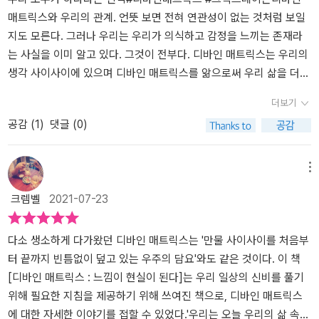
란 불가능하다. 우리가 의식하는 한, 의식의 속성상, 우리는 창조하고
은 개념이 이 저자의 글에서는 좀 다르게 느껴진다. 흔한 자기 계발서
🗝 시크릿_ 들을수록 놀라운 법칙이며 실제로 나도 경험해 본 바가
매트릭스와 우리의 관계. 언뜻 보면 전혀 연관성이 없는 것처럼 보일
있는 것이다. (234쪽) 저자는 디바인 매트릭스의 실체와 그 의미를
에서 벗어나 좀 더 본질적인 면에 접근하고 싶은 모든 이들에게 권하
있지만, 일상을 살아내다 보면 종종 잊어버리게 된다. 이미 기도에 응
지도 모른다. 그러나 우리는 우리가 의식하고 감정을 느끼는 존재라
깨달을 때, 현실에 대한 불안과 공포를 이겨내고 새로운 방식으로 삶
고 싶다. 저자 그렉 브레이든의 동영상도 찾아보고 싶어졌다. _디바인
답을 받았다 느끼며 '흠.뻑. 젖기', '에워 싸이기'를 잊지 말자. 마구 닭
는 사실을 이미 알고 있다. 그것이 전부다. 디바인 매트릭스는 우리의
을 주도할 수 있음을 역설한다. 스스로 치유와 풍요를 누리면서, 우리
매트릭스란 만물 사이사이를 처음부터 끝까지 빈틈없이 덮고 있는 우
살이 돋으며 환희에 잠기길.⏰ '시간은 보이는 것과 전혀 다르다.한
생각 사이사이에 있으며 디바인 매트릭스를 앎으로써 우리 삶을 더욱
자신이 세계와 운명의 창조자이고 바로 ‘나 자신’이 그 기적의 씨앗이
주의 담요라고 생각하면 이해에 도움이 될 것이다. 이 덮개는 언제 어
번에 한 방향으로만 흐르는 것 아니라, 미래와 과거가 동시에 존재한
윤택하게 만들 수 있을 것이다. ​​텅 빈 공간은 사실 비어 있지 않으며
자 기적 그 자체라는 사실 역시 확인할 수 있게 된다는 것이다. 잘 나
더보기
디에나 층층으로 되어 있다,_ _사랑받고 인정받고 건강하게 오래 살
다.' _ 알베르트 아인슈타인<카르마 강의>를 읽고 전생에 대해 많이
나는 무한한 힘을 가진 존재이다. 양자 물리학의 영역은 이토록 심오
가는 글로벌 기업의 컴퓨터 전문가이던 저자가 티베트의 외딴 수도원
공감 (
1
)
댓글 (0)
자격이 내게 없다는 두려움을 갖는다면, 우리가 맺는 모든 관계는 그
생각해보았다. 덩달아 내세에 대해서도. 얼토당토 않아보이지만 나만
하고 새로운 과학의 세계인데, 사는 동안 한 번쯤이라도 내 생각이 행
부터 현대 과학의 불가사의한 실험들, 미군의 비공개 투시 프로젝트
러한 낮은 자존감의 두려움을 반영하게 될 것이다. 그리고 이는 우리
의 고민은 이렇게 이어지고 있다. 어쩌면 현세에서는 우리가 흔히 말
동에 영향을 미친 적 있다고 생각하는 이들은 모두 디바인 매트릭스
까지 20년 넘게 경계를 넘나들면서, 자신의 탐구 결과를 책으로 써낸
가 꿈에도 상상하지 못할 방식으로 나타난다._
하는 탄생에서 죽음까지의 시간 흐름에 지배받지만 그 전과 후는 완
를 경험했다고 말할 수 있다. 이해하고 배우려하지 않아도 늘 우리는
의도가 바로 여기에 있다. 매일 부자 되게 해달라고 기도와 확언을 반
메뉴
전히 새로운 시간 개념이 있지 않을까? 이건 윤회론에 가까운 얘기이
디바인 매트릭스를 구성하며, 디바인 매트릭스 역시 우리 생각 사이
복하면서도 어딘가 찜찜한 마음이 들었던 사람, 《잃어버린 기도의 비
크렘벨
2021-07-23
고 또 다른 관점으로는 <허구의 삶>이 떠오른다. 시간은 한 방향이 아
를 채우고 있다. 책은 총 3부로 나누어 디바인 매트릭스의 발견, 디바
밀》이나 끌어당김·해빙의 법칙을 다룬 책들을 읽으면서 더 깊은 이해
니라 동시에 존재하고 있다는.📙 다시 책으로 돌아가, 각자의 인생에
인 매트릭스의 작동 원리, 디바인 매트릭스가 보내는 메세지 순으로
와 성장을 추구하게 된 사람, 원인을 알 수 없는 불안에서 벗어나 건강
서 수동적 관찰자가 아닌 강력한 창조자가 될 수 있도록 저자는 20개
우리 삶에서 디바인 매트릭스를 활용하는 법을 알려준다.1부디바인
다소 생소하게 다가왔던 디바인 매트릭스는 '만물 사이사이를 처음부
한 심신과 인간관계를 회복하고 싶은 사람, 마침내 삶을 새로운 관점
의 현실창조 비결을 제시하고 있다.▪️비결 5 우리가 의식을 집중하는
매트릭스의 발견디바인 매트릭스는 우주 만물을 담고 있는 그릇이다.
터 끝까지 빈틈없이 덮고 있는 우주의 담요'와도 같은 것이다. 이 책
으로 살아보고 싶은 모든 이들에게 이 책을 추천한다.
행위는 곧 우주를 창조하는 행위다. 의식이 우주를 창조한다!▪️비결 1
만약 우주의 공간이 실제로 텅 비어 있다면?하고 반대의 상황을 가정
[디바인 매트릭스 : 느낌이 현실이 된다]는 우리 일상의 신비를 풀기
0 아무 느낌이나 다 되는 것은 아니다. 에고와 편견이 없는 느낌만이
해보자. 에너지 파장은 한 곳에서 다른 곳으로 옮겨다주는 무엇인가
위해 필요한 지침을 제공하기 위해 쓰여진 책으로, 디바인 매트릭스
창조로 이어질 수 있다.▪️비결 12 우리는 오늘날 우리가 알고 있는 것
가 반드시 존재해야 하며, 만약 우주에 그것이 없다면 우주의 모든 것
에 대한 자세한 이야기를 접할 수 있었다.​'우리는 오늘 우리의 삶 속에