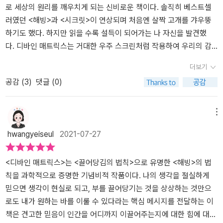
일이라고 설명해주는 부분에선 수긍이 간다. 저자는 이와 같은 자신
로 세상의 원리를 깨우치게 되는 신비로운 책이다. 솔직히 베스트셀
계를 구성하는 물질에 영향을 주는 DNA에 직접적인 영향을 끼친다.
의 생각을 전개하기 위해 양자물리학 이야기를 많이 인용한다. 양자
러였던 <해빙>과 <시크릿>이 연상되며 처음엔 살짝 고개를 갸우뚱
➌ 감정과 DNA의 관계는 시공간의 경계를 초월한다. 그 영향력은 거
의 신비와 우리 일상 사이의 틈을 ‘디바인 매트릭스’가 이어준다는 것
하기도 했다. 하지만 읽을 수록 설득이 되어가는 나 자신을 발견했
리에 관계없이 동일하다. [2부] 상상과 현실을 잇는 다리: 디바인 매
이다. 1부에선 우주 만물을 연결하는 에너지장에 의해 우리 모두가
다. 디바인 매트릭스는 거대한 우주 스크린처럼 작용하여 우리의 감
트릭스는 어떻게 작동하는가 ‘만물이 홀로그램처럼 연결되어 있는 우
하나라는 인식이 고대로부터 전승되어 왔다는 사실을 알려준다. 아울
정과 믿음이라는 비물리적 에너지(우리의 분노, 증오, 사랑, 연민, 이
주에서 살아간다는 것’의 진정한 의미를 살펴본다. 이 연결을 어떻게
더보기
러 20세기 양자 물리학의 새로운 발견에 대한 설명이 추가된다. 2부
해 등)를 삶이라는 물리적 매체 안에 투사하여 우리가 실제로 볼 수
해야 제대로 활용할 수 있을까? 비결은 ‘여기’와 ‘거기’, ‘현재’와 ‘과
공감 (
3
)
댓글 (0)
는 우주 만물이 지역에 관계없이 홀로그램적으로 연결되어 있는 우주
있게 해준다. 디바인 매트릭스에서는 예술가와 작품 사이의 구별이
거’가 따로 있는 게 아니라는 사실을 이해하는 데서부터 시작한다. 사
에서 살아간다는 것의 의미를 살펴본다. “여기는 이미 거기이며 과거
사라진다. 우리는 캔버스이자 캔버스 위의 그림이다. 우리는 도구이
소해 보이는 각 선택을 내릴 때마다, 우리는 초공간적이고 홀로그램
는 늘 현재에 있어 왔다”는 선문답 같은 이야기가 전개된다. 3부에
자 도구를 사용하는 예술가이다.우주의 양자 힘과 소통하는 것은 감
적인 ‘의식’의 힘을 통해 삶의 시공을 뛰어넘는 영향을 끼친다. 우리들
메뉴
선 에너지 통일장 안에서 살아간다는 것의 의미와 이런 점이 우리 삶
정의 언어이다. 디바인 매트릭스가 인식하는 언어는 바로 우리의 느
각자의 선택이 모여 우리의 집단적인 현실이 되는 것이다. 이는 흥미
hwangyeiseul
2021-07-27
에 끼치는 영향에 대해 실제적 측면에서 살펴보고 있다. 공시성과 우
낌인 것이다. 특히 느낌이 현실이 된다는 믿음과 현실의 경계가 과학
로우면서도 섬뜩한 발견이다. 다음 내용들을 포함한다. • 선한 소망과
연, 의도적 치유의 강력한 힘, 가장 친밀한 인간관계가 보여주는 진실
적으로 증명하는 실험을 읽으며 이 책에 몰입하기 시작했다. 첫 번째
기도가 이미 목적지에 도착해 있는 이유 • 우리가 생물학적 몸이나 물
등의 사례를 통해, 유사한 경험이 우리 자신의 삶에서 무엇을 의미하
실험에서, 포포닌은 인간 DNA가 빛의 파동에 직접적 영향을 준다는
<디바인 매트릭스>는 <끌어당김의 법칙>으로 유명한 <해빙>의 법
리 법칙에 제한받지 않는 증거들 • 사랑하는 이와 멀리 떨어져 있어도
는지를 깨달을 수 있다고 한다. 우리 인간은 우리가 보는 모든 것의
사실을 입증했다. 두 번째 실험에서 육군 과학자들은 우리가 DNA와
칙을 과학적으로 증명한 기념비적 작품이다. 나의 생각을 절실하게
도움을 줄 수 있는 방법 • 우리 모두가 가진 즉각적인 치유의 힘 • 눈
일부로서 우리 자신과 세계 그리고 저 너머 차원과 끊임없이 대화를
수백 킬로미터 떨어져 있든, 같은 방에 있든, 그 영향력은 똑같다는 사
믿으면 생각이 현실로 되고, 부를 끌어당기는 것을 상상하는 것만으
을 감고도 시간과 공간 너머를 본 실제 사례와 원리 [3부] 디바인 매
주고받는 존재들이다. 가장 밀접한 관계가 있는 것은 인간과 자연, 생
실을 입증했다. 세 번째 실험에서 하트매스 연구자들은 인간의 감정
로도 내가 원하는 바를 이룰 수 있다라는 핵심 메시지를 전달하는 이
트릭스가 보내는 메시지: 양자 의식으로 살고 사랑하고 치유하기 일
태계이다. 팬더믹이 그 증거이다. 물리학자 존 휠러는 ‘참여하는 우
이 DNA에 직접적 영향을 준다는 사실을 입증했다. 따라서 인간의 감
책은 견고한 믿음이 인간을 어디까지 이끌어주는지에 대한 힘에 대해
상의 삶 속에서 디바인 매트릭스가 어떤 의미와 영향력을 가지는지,