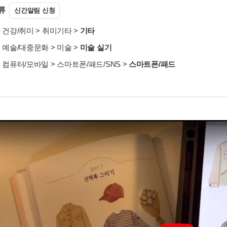
류
신간알림 신청
>
건강/취미
>
취미기타
>
기타
>
예술/대중문화
>
미술
>
미술 실기
>
컴퓨터/모바일
>
스마트폰/패드/SNS
>
스마트폰/패드