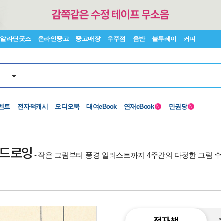
알라딘굿즈
온라인중고
중고매장
우주점
음반
블루레이
커피
벤트
전자책캐시
오디오북
대여eBook
연재eBook
만권당
N
N
드 드로잉
- 작은 그림부터 풍경 일러스트까지 4주간의 다정한 그림 
전자책