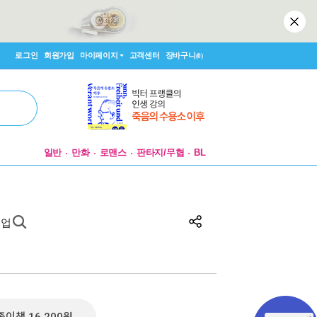
로그인
회원가입
마이페이지
고객센터
장바구니
(0)
일반
만화
로맨스
판타지/무협
BL
수업