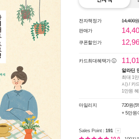
전자책정가
14,400
14,4
판매가
12,9
쿠폰할인가
11,0
카드최대혜택가
알라딘 
최대 1만
시) / 
종이
1만원 
미리
입니
마일리지
720원(5
+ 5만원
Sales Point :
191
10.0
100자평