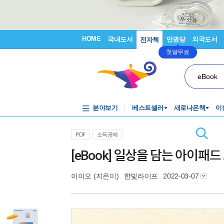
HOME
국내도서
만권당
외국도서
전자책
첫달무료
eBook
분야보기
베스트셀러
새로나온책
이
PDF
소득공제
[eBook] 일상을 담는 아이패
이이오
(지은이)
한빛라이프
2022-03-07