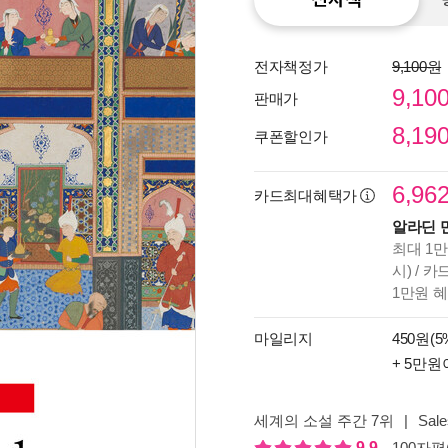
전자책정가
9,100원
9,10
판매가
8,19
쿠폰할인가
6,96
카드최대혜택가
알라딘 
최대 1만
시) / 
1만원 
마일리지
450원(5
+ 5만원
종이
미리
입니
세계의 소설 주간 7위
|
Sale
9.9
100자평(