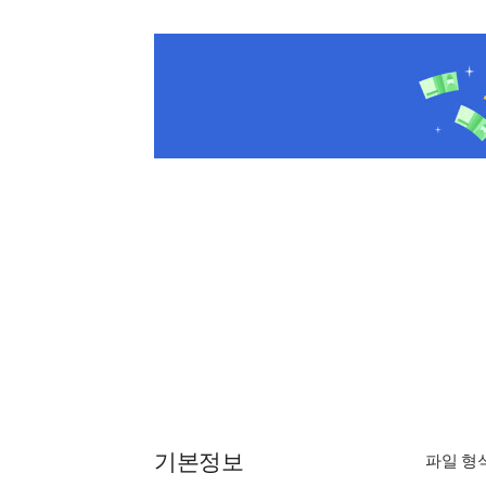
구매하기
[eBook] 민음사 세계문학전집
선택한 도서
총
1
권 / 구매가
9,100
원
압록강은 흐른다
구매가
9,800
원