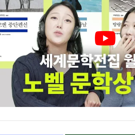
더보기
: ePub(8.73 MB)
부 : 지원
이지수 : 404쪽
 : 크레마 그랑데, 크레마 사운드, 크레마 카르타, PC, 아이폰, 아이
9788937472879
류
신간알림 신청
>
소설/시/희곡
>
세계의 소설
>
중동/터키소설