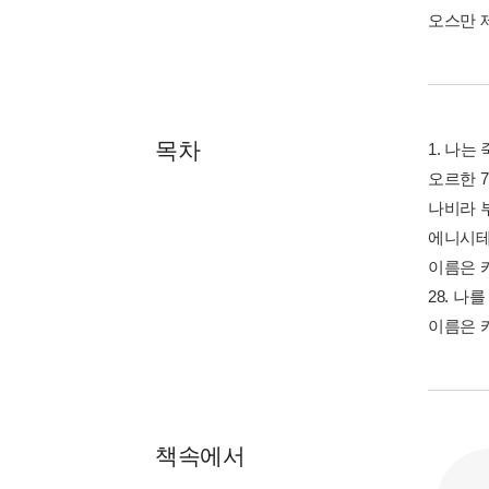
이벤트
취향껏 
전자책 