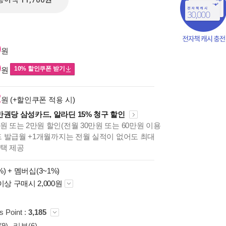
종이책 11,700원
0
원
0
10% 할인쿠폰 받기
원
2
원 (+할인쿠폰 적용 시)
만권당 삼성카드, 알라딘 15% 청구 할인
원 또는 2만원 할인(전월 30만원 또는 60만원 이용
카드 발급월 +1개월까지는 전월 실적이 없어도 최대
혜택 제공
%) +
멤버십(3~1%)
이상 구매시 2,000원
책의
보기
다.
s Point :
3,185
9)
리뷰(6)