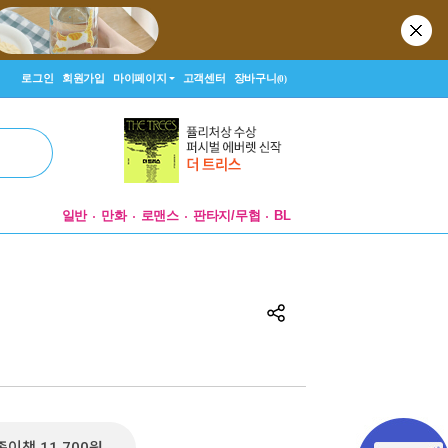
로그인
회원가입
마이페이지
고객센터
장바구니
(0)
일반
만화
로맨스
판타지/무협
BL