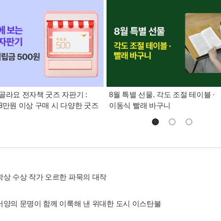
>
소설/시/희곡
>
세계의 문학
>
중동/터키문학
Play