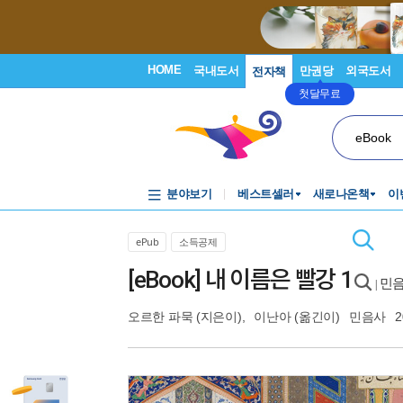
HOME
국내도서
만권당
외국도서
전자책
첫달무료
eBook
분야보기
베스트셀러
새로나온책
이
ePub
소득공제
[eBook] 내 이름은 빨강 1
민음
|
오르한 파묵
(지은이),
이난아
(옮긴이)
민음사
2