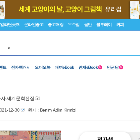
알라딘굿즈
온라인중고
중고매장
우주점
음반
블루레이
커피
벤트
전자책캐시
오디오북
대여eBook
연재eBook
만권당
N
N
사 세계문학전집 51
021-12-30
원제 : Benim Adim Kirmizi
전자책