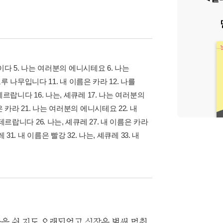
21세기 최고의 책
삼성카드가 쏜다! 알라