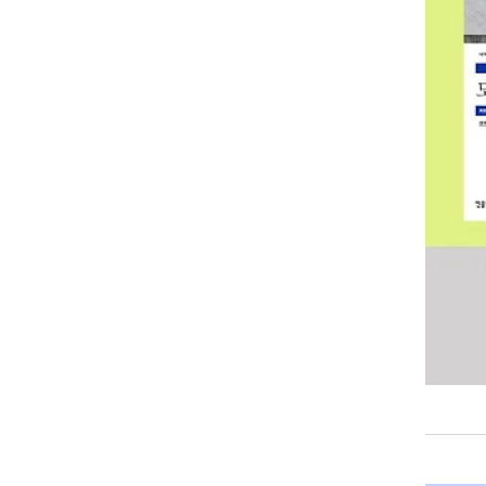
바라모
구매가
8,400
원
기본정보
파일 형식 
TTS 여
종이책 페
가능 기기
ISBN : 
주제 분
전자책