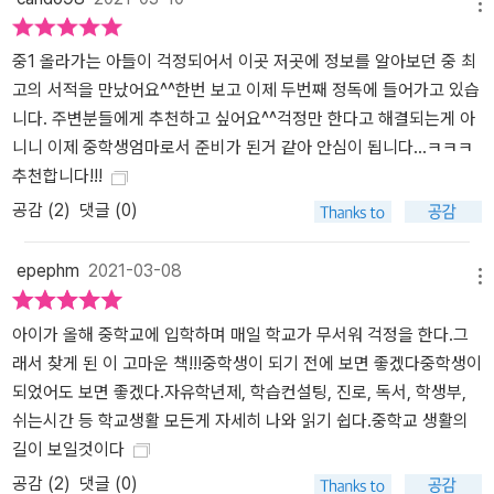
메뉴
변화시킬 수 있는 사람이 미래사회에서 요구되는 인재상일 것입니다.
이 책을 공동 집필한 선생님 모두 그렇게 불가능할 수도 있었던...! ‘중
중1 올라가는 아들이 걱정되어서 이곳 저곳에 정보를 알아보던 중 최
학생을 위한 도서집필’을 위한 꿈을 갖고 도전하게 되었습니다. 저자
고의 서적을 만났어요^^한번 보고 이제 두번째 정독에 들어가고 있습
모두 열정을 쏟아가며 하나씩 꿈에 다가설 수 있는 작은 실천가가 되
니다. 주변분들에게 추천하고 싶어요^^걱정만 한다고 해결되는게 아
어, 특별하지 않을 수도 있었던 30대, 40대, 50대에도, 저마다 그 꿈
니니 이제 중학생엄마로서 준비가 된거 같아 안심이 됩니다...ㅋㅋㅋ
을 놓지 않고 협력하며 중학생활 끝판왕을 집필하였습니다. 학교에서
추천합니다!!!
학생들이 무엇을 배우는가보다 이제는 어떤 태도로 학습하는지, 어떻
공감 (
2
)
댓글 (0)
게 탐구할 수 있는지, 자기주도적인 학습능력이 뛰어난지가 더 중요
해지고 있습니다. 이 책은 현재 필요한 정보뿐만 아니라, 가까운 미래
epephm
2021-03-08
나 먼 미래에 대한 정보와 계획을 끝없이 업데이트하며 자신을 설계
메뉴
할 수 있는 방법을 담아냈습니다. 중학교 1학년을 시작하는 학생뿐만
아이가 올해 중학교에 입학하며 매일 학교가 무서워 걱정을 한다.그
아니라, 본격적인 내신관리에 고민을 시작하는 중학교 2학년, 진로에
래서 찾게 된 이 고마운 책!!!중학생이 되기 전에 보면 좋겠다중학생이
대한 고민과 입시에 대한 불안감을 가질 수 있는 3학년까지 모두에게
되었어도 보면 좋겠다.자유학년제, 학습컨설팅, 진로, 독서, 학생부,
필요한 내용을 엄선하였습니다. 학부모님과 학생들이 함께 읽을 수
쉬는시간 등 학교생활 모든게 자세히 나와 읽기 쉽다.중학교 생활의
있는 책을 만들고 싶었습니다. 선생님에게도 필요한 내용을, 특히 중
길이 보일것이다
학교에서 처음 지도하시는 선생님을 위한 안내서가 될 수 있도록 심
혈을 기울였습니다. 학생들에게 진로를 찾는 방법을 안내하고, 구체
공감 (
2
)
댓글 (0)