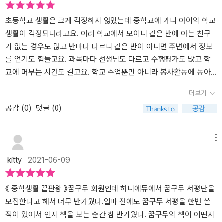
트한 포트폴리오 | 232 2 독서 활동 | 240 3 독서로 하는 과제 탐구
활동지 포함 | 248 4 교과연계 과제 탐구 | 256 4교시 쉬는 시간 OE
초등학교 생활은 크게 걱정하지 않았는데 중학교에 가니 아이의 학교
CD 학습 나침반 | 265 5교시 대학입시는 고등학교 선택부터1 고등
생활이 걱정되더라고요. 여러 학교에서 모이니 같은 반에 아는 친구
학교 유형 살펴보기 | 268 2 고등학교 선택하기 활동지 포함 | 290
가 없는 경우도 많고 반마다 다르니 같은 반이 아니면 주변에서 정보
3 원서 작성 후 알차게 보내기 | 296 5교시 쉬는 시간 아는 선배 인터
를 얻기도 힘들고요. 과목마다 선생님도 다르고 수행평가도 많고 학
뷰 | 300 6교시 입시 실전 준비하기1백 점 만점 자소서 | 308 2 면접
교에 머무는 시간도 길고요. 학교 수업뿐만 아니라 봉사활동에 동아
길라잡이 | 316 3 대입 용어 정리 | 322 4 미리 보는 대입전형 | 324
리 활동까지 정신이 없네요. 막막한 제 앞에 나타난 책은 중학교 적응
더보기
5 고등학교 학교생활기록부 | 328 6 진로에 따른 과목 선택하기 | 3
만렙 매뉴얼이라는 '중학생활 끝판왕'이에요. 초등 고학년 때 읽었다
공감 (
0
)
댓글 (0)
30 7 목표대학, 학과 탐색 | 334 6교시 쉬는 시간 중학생이 알아야
면 더 좋았겠지만 지금이라도 읽고 참고할 수 있어서 너무 좋네요.​밴
할 대입 정책 336 현재 중학생이 된 딸이 입학을 하고 몇 달을 적응
드를 통해서 이미 알고 있는 정동완 선생님과 안혜숙 선생님도 저자
하지 못하는 모습도 보였다. 초등 생활과 중등 생활이 달라 힘들어하
로 참여하셔서 반갑네요. 밴드와 팟캐스트 통해서 다양한 정보를 얻
메뉴
였지만 지금은 잘 적응하고 있다. 사실 난 딸에게 중학 생활 끝판왕 책
을 수 있었거든요. 이 두 분 외에도 여러 명의 선생님들께서 참여해 주
kitty
2021-06-09
을 읽게 해주고 싶어서 서평을 신청했다. 있어야 할 내용들이 전부 담
셨네요.​초등 고학년부터 중학생까지 학부모와 학생들이 꼭 알아야 할
겨 있어서 중학생들에게 그리고 학부모에게 유익할 것이다. 중학 생
사항들이 잘 정리되어 있는 책이에요. 중학교 1학년 자유학년제부터
활 끝판왕은 중학교 생활에 대한 다양한 정보와 구체적인 사례, 현실
중학생활의 전반적인 사항, 진로 탐색, 학습 코칭, 학생부 관리하기까
《 중학생활 끝판왕 》​꿈구두 회원인데 허니에듀에서 꿈구두 서평단을
적인 조언을 통해 슬기로운 학교생활을 안내한다. 중학생이 되면 학
지 정말 알찬 내용들이 가득하네요.​중학교는 초등학교와 달리 과목수
모집한다고 해서 너무 반가웠다.얼마 전에도 꿈구두 서평을 한번 쓴
생의 소질과 적성을 키울 수 있는 다양한 체험 활동을 중심으로 교육
도 더 많고 수업시간도 더 길고 동아리 활동, 봉사 활동, 진로 활동 등
적이 있어서 인지 책을 보는 순간 참 반가웠다. 꿈구두의 책이 어떤지