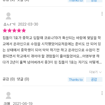
한 정보를 볼 수 있다. 실전 준비 학기, 면접 길라잡이 등 고입과 대
간으로 사춘기 잘 보내기 코너가 있는데 평소 아이에게 하는 부정적
가 뒤처지는 게 아닌가 하는 생각을 하니 [중학생 끝판왕]이 사막의
는 모르겠고, 많아진 학습량에 공부 방법도 막막하고, 입시도 신경 써
입으로 이어지는 입시 정보까지 다양하게 담겨있어서 중학생 자녀를
인 말을 어떻게 바꿔서 말하면 좋은지 나와 있어서 도움이 되네요. 사
오아시스 같은 느낌이 들었다.초등 때와는 다른 학교 시스템들. 자유
야 한다니, 중학생들도 고민이 많다. 처음으로 중학교 자녀를 둔 학부
둔 부모뿐 아니라 중학교 초임교사도 중학 생활 끝판왕을 통해 새로
춘기 때는 서로 대화를 통해서 좋은 관계를 유지하는게 도움이 되니
학년제, 진로교육, 고교 학점제 등 너무나도 달라진 교육 환경을 어떻
모도 불안하기는 마찬가지. -이책을 읽는 독자들에게-누구나 꿈을 꿉
메뉴
운 정보를 알고 지도하게 될 것이다.그리고 중학생과 부모,중학 초임
까요.​커리어넷과 워크넷을 활용한 진로 활동도 많은 도움이 되겠네
게 접근해야 하는지 막막했지만 이 책을 읽고 나니 어느 정도는 파악
니다. 그 꿈을 불가능한 것이라고 믿고 현실에 꿈을 맞추는 사람이 있
소ㄴrㄱl
2022-03-30
교사들은 꼭 책을 읽어보라고 권하고 싶다.
요. 진로심리검사, 진로상담, 직업 및 학과 정보, 진로 동영상 등을 이
이 되더라는...​그렇다면 본격적으로 이 책의 내용을 살펴보자. 학교생
고, 꿈이 가진 가능성에 현실을 바꾸는 사람이 있습니다.그렇게 자신
용해볼 수 있어요. 이외에도 다른 사이트를 통해 유무료로 진로에 관
활처럼 편안한 마음? 을 주기 위해 목차를 6교시로 나누어 설명을 하
을 바꾸고,세상을 변화시킬 수 있는 사람이 미래사회에서 요구되는
련된 다양한 활동을 해볼수도 있네요. 계열성향검사를 통해 진로에
고 있다.형식 자체가 다른 책들과는 다르게 편집되어 아이들이 학교
인재상일 것입니다. 학교에서 학생들이 무엇을 배우는가보다 이제는
집돌이 1호가 중학교 입할때 코로나19가 확산되는 바람에 몇달을 학
도움을 받을 수 있고 진로 체험활동을 통해 경험해볼 수도 있네요. 다
생활을 하는 것 같은 느낌이 들게 했고 그 느낌이 딱딱하지 않게 받아
어떤 태도로 학습하는지, 어떻게 탐구할 수있는지, 자기주도적인 학
교에서 온라인으로 수업을 시작했었어요처음에는 준비도 안 되어 있
양한 정보를 접하고 체험하다보면 아이들이 자신의 진로를 결정하는
들여졌다. 학교 수업 같은 느낌...그리고 학교 수업도 1교시가 끝나면
습능력이 뛰어나지가 더 중요해지고 있습니다. 딩장 해야 할 것이 무
는 상태에서 중학생이 되어 막막 하기만 하고 온라인으로 수업이 전
데 많은 도움이 되겠네요.​학습자의 직업적 흥미와 적성, 감각 선호 스
쉬는 시간이 있는 것처럼 이 책에서도 쉬는 시간을 만나볼 수 있었다.
엇인지, 어떻게 해야 하는지 결정해야 한다면 중학생활 끝판왕이 등
환되면서 학교에서 겪어야 할 경험들이 줄어들었어요...어영부영 하
타일에 따라 공부성향을 파악하고 스터디 플래너를 작성하면서 체계
이 시기쯤 아이들은 사춘기로 질풍노도의 시기를 맞이하게 되는데 그
대가되어드리겠습니다.-중학생활끝판왕 저자 일동- <1교시 슬기로
다가 2년이 훌쩍 넘어버려서 중3이 된 집돌이 1호는 자기도 어떻게
적으로 학습할 수 있는 방법도 제시되어 있네요. 자신의 성향도 알고
런 내용도 잘 설명이 되어있고 부모님의 생각과 내 생각에 대한 내용
운 중학생활~ 6교시 입시 실전 준비하기>로 구성되어진 337쪽의 책
해야될지 갈피를 못 잡았어요...그리고 올해 집돌이 2호가 중학생이
더보기
계획도 세워서 하면 공부에 능률도 오를 거에요.​중학교에서는 평소
을 미리 경험해 본 부모님의 입장에서 자녀들을 이해할 수 있도록 조
1교시부터 6교시까지 학교생활의 시작과 상위학교로 진급하때 알아
되었어요 집돌이 1호도 그렇고 2호도 그렇고 친한 친구들도 다른학교
공감 (
0
)
댓글 (0)
학교 생활에서도 성실해야 하고 포트폴리오 정리도 중요하네요. 여자
언해 주고 대화를 이끄는 방법도 잘 설명되어 있어서 자녀들의 마음
야할 내용들이단계별로 잘 구성되어져 있다. 초등학교와 중학교의
로 가다보니 정보얻기도 참 힘들었어요 ​이 책을 보고나니 깜깜했던
아이들에 비해 남자 아이들은 정리정돈은 잘 못해서 그게 염려스러워
을 대화를 통해 더 이해하고 위해줄 수 있는 관계를 형성하도록 여러
가장 큰 차이점은 하교시간이 3-4시로 학교에 머무는 시간이 길어진
앞에 조금 밝아진 느낌이 들었습니다. 더 일찍 알더라면..좋았을텐
서 자꾸 챙기게 되네요. 중학교는 수행평가도 지필평가도 대부분 서
가지 주제로 대화를 하는 내용이 나와있어 살펴보고 적용할 수 있어
것이다.하루에 6-7교시가 운영되고, 배우는 과목도 다양하고 많아진
데....너무 늦었나 했는데 중3 지금이라도 읽어보라고 되어 있는 문구
메뉴
술형이 많아서 준비하는 것도 어렵네요. 성적표 보는 방법은 읽어봐
서 좋은 것 같았다. 쉬는 시간 내용들을 살펴보면 사춘기 자녀 사용 설
다. 어떤 부분에 시간을 계획하느냐에 따라, 취미생활형,스터디형,예
를 보고 내심 안심도 하면서 읽었습니다.중학교 1학년은 그냥 시간만
크매
2021-06-19
도 잘모르겠네요. 아이 성적표를 보면서 읽어보면 좀 더 이해가 되겠
명서 같은 느낌이랄까?ㅎㅎ​---------------​중학교에 입학을 하게
체능형으로 하루일과가 달라진다. 중학생이 된 아이들이 어느순간 가
보내버리지 않을까 걱정을 많이했었습니다. 집돌이1호는 거의 집에