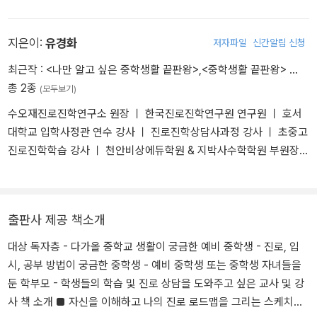
지은이:
유경화
저자파일
신간알림 신청
최근작 :
<나만 알고 싶은 중학생활 끝판왕>
,
<중학생활 끝판왕>
…
총 2종
(모두보기)
수오재진로진학연구소 원장 ㅣ 한국진로진학연구원 연구원 ㅣ 호서
대학교 입학사정관 연수 강사 ㅣ 진로진학상담사과정 강사 ㅣ 초중고
진로진학학습 강사 ㅣ 천안비상에듀학원 & 지박사수학학원 부원장
ㅣ ㈜드림정보 교육이사 ㅣ <결정적코치 9> 저자
출판사 제공 책소개
대상 독자층 - 다가올 중학교 생활이 궁금한 예비 중학생 - 진로, 입
시, 공부 방법이 궁금한 중학생 - 예비 중학생 또는 중학생 자녀들을
둔 학부모 - 학생들의 학습 및 진로 상담을 도와주고 싶은 교사 및 강
사 책 소개 ■ 자신을 이해하고 나의 진로 로드맵을 그리는 스케치북