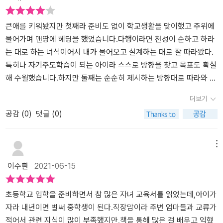
죠. 나이스 학부모 서비스를 통해 자녀 정보 조회가 가능하거든요. 과
되면 먼저 초등학교와 환경부터 달라진다. 초등학교는 한 명의 선생
족과 함께 보내는 시간이 예전보다 줄어들고,부모님의 말에 '됐어' '짜
서 온라인 수업만 들었기때문에 아이에 얼마나 도움이 되는건지 가늠
목별 학습법이 제시되어 곧 지필평가를 앞둔 아이에게 도움이 되네
님이 교과과목을 가르친다면 중학교는 각 과목별로 선생님들이 다르
증나' '신경쓰지마요'와 같은 부정적인 반응을 보인다.지혜로운 부모
도 되지않고 걱정만 계속 쌓이게 되고 정보가 없다보니 계속 공부공
큰애를 키워봤지만 첫째라 준비도 없이 학교생활을 맞이했고 주위에
요. 제가 알고 있던 방법도 소개되어 있어서 아이에게 엄마가 제시해
다는 점. 그렇다 보니 선생님을 파악하는 것도 쉽지 않다.거기에 자유
되기자녀와 긍정적인 관계 형성을 위하 기술- 감정코칭이 서술되어
부 이런이야기만 했던 것 같아요.차례를 보면서 차근차근 따라 해봐
물어가며 맨땅에 헤딩을 했었습니다.다행이라면 천성이 순하고 하라
주는 방법이 전문가들이 소개해주는 방법과 같다고 열심히 해달라고
학기제 혹은 자유학년제라고 해서 시험 위주가 아니라 많은 활동들을
있다. 학교알리미학교의 정보를 누구나 쉽게 찾아볼 수 있게 학교에
에겠다는 생각이 들었어요 우선 아이의 학교 정보 자유학기제가 어떻
는 대로 하는 녀석이어서 내가 물어오고 설계하는 대로 잘 따라왔다.
했어요. 제가 알려주는 방법은 잘 실천하지 않거든요. 선생님들이나
통해 평가를 한다는 점이 달랐고초등학교 때와는 다르게 수행평가를
관한 정보를 모아놓은 사이트이다.학교알리미사이트 https://www.
건지 정확하게 자유학기제를 어떻게 준비하고 보낼지 활동, 평가등이
특히나 자기주도학습이 되는 아이라 스스로 방향을 찾고 목표도 확실
책에 나온 방법들은 믿고 따라하면서...​독후활동은 학교에서 제시해
많이 한다는 점.그리고 학년이 올라가면 지필 평가라고 해서 정해진
schoolinfo.go.kr/ 자유학기제 바로알기자유학기제란자기주도적 학
나와있어서 가정에서도 아이에게 설명도 해주고 앞으로 진로를 결정
해 수월했습니다.하지만 둘째는 순순히 제시하는 방향대로 따라와 주
준 추천도서목록과 제가 도서관에서 대출해준 책, 집에 있는 책 등을
문항을 시간 내에 푸는 것으로 한 번으로 끝나는 것이 아니라 1차, 2
습능력을 기르기 위해 중학교에서 한 학기 또는 두 학기 동안 지식*경
할때 어떻게 할건지... 학생부는 어떻게 관리하는지..등 아이와 상세히
지 않고, 이것저것 하고 싶은 것도 많았습니다. 그에 대비해 본인이 진
더보기
읽고 독서교육종합지원시스템에 독후활동을 등록하고 있네요. 그동
차 지필 평가로 나누어진 학교도 있고 그렇지 않은 학교도 있다는 것
쟁 중심에서 벗어나 학생 참여형 수업을 실시하는 것이다.학생이 소
이야기 나누다 보니.......서로 공감하고 이야기를 깊게 나누어 볼수 있
짜 원하고, 하고 싶은 것이 무엇인지 아직 찾지 못해서인지 방향을 잡
공감 (
0
)
댓글 (0)
안 다양한 책을 읽었다고 생각했는데 이 책에서제시해준 책과 겹치는
을 설명해두었다.이런 내용은 학기 초에 잘 확인해두어야 당황하지
질과 적성을 키울 수 있는 다양한 체험 활동을 중심으로 교육과정을
는 기회가 생겨서..좋았습니다.​​중학생활 미리보기편에는 학교 알리미
지 못하고 있습니다. 그래서 제가 읽을 것이 아닌 둘째에게 권해봅니
게 많지 않네요. 읽어야 할 책이 정말 무궁무진하네요.​고등학교 유형
않고 평탄한 1년을 보낼 수 있다는 점 또한 잘 설명되어 있다.요즘은
운영하는 제도이다. 코로나 -19로 작년 중학생들은 자유학기제의 본
주소를 같이 알려주시고 어떻게 활용하는것도 잘 나와있습니다. 교시
다.차례를 살펴보면 중학교 학교생활의 기본에서 부터 진로탐색및 학
도 자세히 소개해주고 있어서 내년에 중3이 되는 아이에게 도움이 되
진로 찾기를 집중적으로 많이 하는 것 같다. 아이들의 적성에 맞게 진
래 취지와 목적에 맞는 경험을 해보지 못하고 1년이라는 시간을 보낸
마다 관련 사이트가 다 나와있어서 정보활용을 할수 있게 가르쳐줍니
습관리와 학생부 관리까지 다음 상급학교에 갈 기초 준비를 상세히
메뉴
네요. 고등학교 종류가 많아서 정확한 정보가 없었거든요. 고등학교
로를 선택할 수 있도록 계열 성향검사를 통해 다양한 진로체험을 경
것이 너무나 안타깝다. 자기이해자신이 진정으로 좋아하느 일을 찾
다. 가끔 정보들은 많이 쏟아져 나왔는데 어떻게 제대로 활용할수 있
안내합니다.다양한 표로 정리된 내용은 깔끔해서 줄글로 읽는 부담을
이수환
2021-06-15
선택시에 진로와 연계할 수 있는 교과목 개설 여부를 확인하는 게 중
험할 수 있고 관련된 동아리를 통해 더 많은 것들을 알아 갈 수 있다.
고,진정한 꿈을 이루려 노력해야한다.그러기 위해서는 '자기이해'시간
는지 모르는 경우가 많습니다. 아이에게 어떻게 접근을 시켜줘야할
줄이고 한눈에 들어오는 입체감까지 느끼게 합니다.하지만, 정보전달
요하네요. 고등학교에 대한 정보는 뒷부분에 나와 있어서 앞으로도
또 쉬는 시간을 통해 미래 유망 직업을 둘러보고 미래에는 어떤 직업
을 가지는 것이 중요하다. 2019년 교육부 자료에 따르면 중학생들은
까? 이건 어떤걸 설명하는건지? 등등 궁금증이 많은데 이런걸 잘 할
에 중점을 두기 때문에 이과적 성향의 아이들에게는 읽기도 쉽고 흥
곁에 두고 도움받을 수 있겠네요.​중학생활에 대한 전반적인 사항과
들이 뜨는지 관련된 정보들도 나와있어서 자녀들이 다양하게 알아갈
내가 좋아하고 잘 해낼 수 있는 것을 바타으로 직업을 선택한다고 한
수 있도록 설명이 나와있답니다.읽으면서 가장 좋았던 부분입니다.
미를 가질 수 있게 하지만 문과적 성향의 아이들은 딱딱하고 지루하
초등학교 입학을 준비하면서 참 많은 자녀 교육서를 읽었는데,아이가
진로 활동, 과목별 학습 방법, 고입과 대입 정보까지 알찬 정보들로 구
수 있도록 정보를 제공해 준다.또한 자녀들의 성적 향상을 위한 다양
다.자기 이해영역자기 이해는 총4가지 영역으로 나누어서 살펴볼 수
감정이 앞서서 좋은말로 되지 않을때가 많은데....그때마다 볼려고 폰
게 느껴질 수 있습니다.[중학생활 한눈에 보기-시간표]중학생활을 했
자라 내년이면 벌써 중학생이 된다.직장맘이라 주변 엄마들과 교류가
성된 책이네요. 한 번 읽고 그만두는 책이 아니라 앞으로도 곁에 두고
한 정보를 제공해 주고 있다.유형별 학습코칭, 과목별 학습법, 내신관
있다.1.직업흥미-일이나 활동에 관심이 있고 즐거움을 느끼는 일-홀
에 저장시켜두었습니다. 계속 보면서 저를 다스려볼려고 합니다.처음
는데도 다 잊었나봅니다. 아이의 시간에 맞쳐 저도 유치, 초등, 중등이
적어서 관련 지식이 많이 부족했지만,책을 통해 많은 걸 배우고 익혔