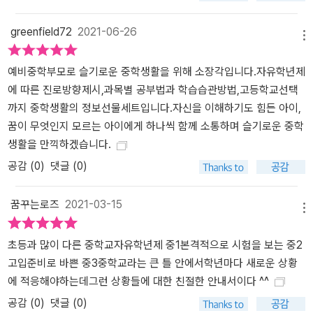
적으로 자신의 진로를 준비할 수 있게 진학까지 연결할 수 있는 다양
한 정보를 담아서 학생들이 고등학교에 진학한 후에도 자신의 가치를
greenfield72
2021-06-26
메뉴
빛낼 수 있는 방법을 제시하였습니다. 집필진 각자가 다른 전공과목
과 다양한 지역의 지도경험을 바탕으로 최선의 선택과 최대한의 간접
예비중학부모로 슬기로운 중학생활을 위해 소장각입니다.자유학년제
경험을 할 수 있도록 구체적인 예시를 제공하려 노력했습니다. 당장
에 따른 진로방향제시,과목별 공부법과 학습습관방법,고등학교선택
해야 할 것이 무엇인지, 어떻게 해야 하는지 결정해야 한다면 중학생
까지 중학생활의 정보선물세트입니다.자신을 이해하기도 힘든 아이,
활 끝판왕이 등대가 되어드리겠습니다. 여러분의 꿈을 향해 선생님과
꿈이 무엇인지 모르는 아이에게 하나씩 함께 소통하며 슬기로운 중학
함께 앞길을 밝혀볼까요?
생활을 만끽하겠습니다.
공감 (
0
)
댓글 (0)
꿈꾸는로즈
2021-03-15
메뉴
초등과 많이 다른 중학교자유학년제 중1본격적으로 시험을 보는 중2
고입준비로 바쁜 중3중학교라는 큰 틀 안에서학년마다 새로운 상황
에 적응해야하는데그런 상황들에 대한 친절한 안내서이다 ^^
공감 (
0
)
댓글 (0)