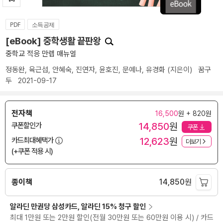
PDF
소득공제
[eBook] 중학생활 끝판왕
중학교 적응 만렙 매뉴얼
정동완
,
육근섭
,
안혜숙
,
진연자
,
윤호진
,
문예나
,
유경화
(지은이)
꿈구
두
2021-09-17
전자책
16,500
원 + 820원
14,850
원
쿠폰할인가
쿠폰
12,623
원
카드최대혜택가
더보기
(+쿠폰 적용 시)
종이책
14,850
원
알라딘 만권당 삼성카드, 알라딘 15% 청구 할인
최대 1만원 또는 2만원 할인(전월 30만원 또는 60만원 이용 시) / 카드