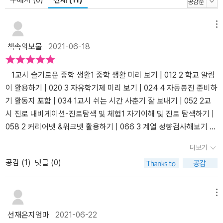
메뉴
책속의보물
2021-06-18
1교시 슬기로운 중학 생활1 중학 생활 미리 보기 | 012 2 학교 알림
이 활용하기 | 020 3 자유학기제 미리 보기 | 024 4 자동봉진 준비하
기 활동지 포함 | 034 1교시 쉬는 시간 사춘기 잘 보내기 | 052 2교
시 진로 내비게이션-진로탐색 및 체험1 자기이해 및 진로 탐색하기 |
058 2 커리어넷 &워크넷 활용하기 | 066 3 계열 성향검사해보기 활
동지 포함 | 076 4 진로체험활동해보기 | 096 2교시 쉬는 시간 미래
더보기
유망 직업 둘러보기 |113 3교시 학습 코칭 -성적 향상 프로젝트1 유
공감 (
1
)
댓글 (0)
형별 학습 코칭 활동지 포함 | 118 2 플래너 활용하기 활동지 포함 | 1
32 3 성적표 제대로 읽기 | 142 4 메타인지 활용 공부법 | 150 5 과
목별 학습법 | 158 -5국어 / 한문 -영어 -수학 -사회 / 역사 -과학 6
메뉴
교과 사특 기록하기 | 218 3교시 쉬는 시간 쉬는 시간 알아두면 쓸모
선재은지엄마
2021-06-22
있는 학습 정보 223 4교시 스펙업 프로젝트 -학생부 관리하기1 스마