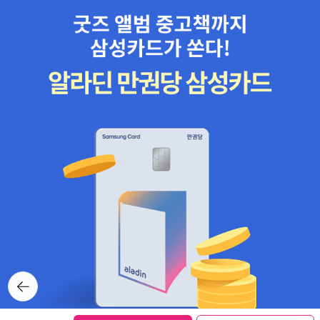
셨고 문예나님도 꿈진로컨설팅지도사 2급을 소지하시고 다양한 독서
관련 학생지도를 하셨고 유경화님은 호서대학교 입학사정관 연수 강
사이셨고 진로진학상담사과정 강사를 맡으셨다. 더 자세한 내용은 저
자소개란을 참고하면 된다.이 책의 차례가 수업시간표처럼 1-6교시
로 되어있어서 학생들도 흥미롭게 읽을 수가 있고 중간에 쉬는시간도
있으며 그 시간 안에는 쓸모있는 정보들이 가득 담겨있다.1교시 <슬
기로운 중학 생활>에는 초등학교때와 달라진 시간표및 교과를 비롯
하여 자유학년제와 자동봉진 등 전반적인 중학생활을 하는데 필요한
정보들이 담겨있고 현명한 학부모가 되기 위한 실천사항들도 나와있
다. 2교시<진로네비게이션-진로탐색 및 체험>에는 자기이해를 바탕
으로 자기에게 맞는 직업을 진로 전문 사이트를 통해 찾아보는 방법
들을 알려준다. 대학 학과 선택에 있어 큰도움을 줄 계열성향검사를
하고 결과에 따라 진로체험활동을 할 수 있는 방법에 대해서도 알려
준다.3교시<학습코칭-성적 향상 프로젝트>에서는 학습동기, 학습 성
향을 파악하여 계획을 세우게 되면 성적이 향상될 수 있음을 알려주
뒤로가
며 공신들의 공부방법이나 과목별 학습법에 대해서도 알려준다.4교
기
시<스펙업 프로젝트-학생부 관리하기>에서는 나를 보여주는 포트폴
리오 관리방법에 대해 말해주고 있으며 독서활동의 방법과 학년별 추