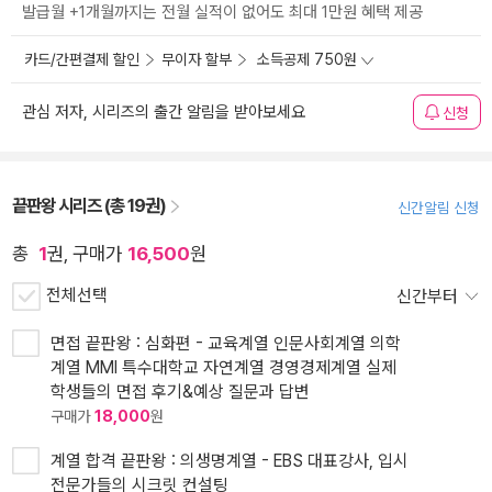
발급월 +1개월까지는 전월 실적이 없어도 최대 1만원 혜택 제공
카드/간편결제 할인
무이자 할부
소득공제 750원
관심 저자, 시리즈의 출간 알림을 받아보세요
신청
끝판왕 시리즈 (총 19권)
신간알림 신청
총
1
권, 구매가
16,500
원
전체선택
신간부터
면접 끝판왕 : 심화편 - 교육계열 인문사회계열 의학
계열 MMI 특수대학교 자연계열 경영경제계열 실제
학생들의 면접 후기&예상 질문과 답변
구매가
18,000
원
계열 합격 끝판왕 : 의생명계열 - EBS 대표강사, 입시
전문가들의 시크릿 컨설팅