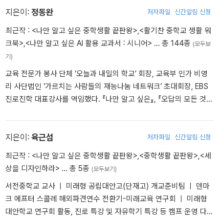
지은이:
정동완
저자파일
신간알림 신청
최근작 :
<나만 알고 싶은 중학생활 끝판왕>
,
<활기찬 중학교 생활 워
크북>
,
<나만 알고 싶은 AI 활용 교과서 : 시니어>
… 총 144종
(모두보
기)
교육 전문가 봉사 단체 ‘오늘과 내일의 학교’ 회장, 교육부 인가 비영
리 사단법인 ‘가르치는 사람들의 재능나눔 네트워크’ 초대회장, EBS
진로진학 대표강사를 역임했다. 『나만 알고 싶은』, 『오답의 모든 것』
시리즈를 비롯해 124권의 교육서 기획과 집필에 참여했으며, 『AI 진
로진학 My Best 컨설팅 프로그램』과 『AI 동화작가』 프로젝트에도 기
획 및 자문으로 함께했다. 교원 연수 플랫폼 티처빌과 티셀파에서 [과
지은이:
육근섭
저자파일
신간알림 신청
제탐구 마스터], [자존감 수업], [강의의 품격] 등 주요 강좌를 총괄
최근작 :
<나만 알고 싶은 중학생활 끝판왕>
,
<중학생활 끝판왕>
,
<세
기획하고, 진로·진학·공부·AI를 주제로 한 특강 2,000회, 캠프 950회
상을 디자인하라>
… 총 5종
(모두보기)
이상을 진행한 전국구 강사. 교육의 가능성은 상상력에 있고, 그 상상
서전중학교 교사 ㅣ 미래형 공립대안고(단재고) 개교준비팀 ㅣ 덴마
이 현실이 될 수 있다는 믿음으로 ‘이상한 학교’를 함께 꿈꾼다. ● 유
크 에프터 스콜레 해외파견연수 전환기-미래교육 연구회 ㅣ 미래형
튜브 | 동완쌤 AI진로디자인 https://www.youtube.com/@mybest
대안학교 연구회 활동, 진로 특강 및 자유학기 특강 등 캠프 운영 다수
-AI ● 블로그 | 오내학교 진로스낵 https://m.blog.naver.com/onlyj