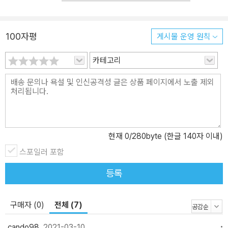
되었다. 중학생활끝판왕은 중학교 생활에 대한 다양한 정보와 구체적
인 사례, 현실적인 조언을 통해 슬기로운 학교생활을 안내한다. 예비
100자평
게시물 운영 원칙
중학생과 학부모를 위한 중학교의 전반적인 생활과 활동, 진로 탐색
을 위한 활동과 정보, 주요 과목들의 공부법, 학생부 관리 비법, 고입
카테고리
과 대입으로 이어지는 입시 정보들을 체계적으로 제시하고 있다. 이
책을 통해 학생들은 스스로에 대해 고민하며, 알찬 중학교 생활을 준
비해나갈 수 있을 것이다. 학부모는 자녀의 학교생활을 파악하고 적
절한 도움과 지원을 해줄 수 있을 것이다. 교사는 진로, 학습, 입시 상
담에 필요한 정보를 얻을 수 있을 것이다. 초등학생 고학년, 중학생!
이 책은 꼭 가지셔야 합니다! □ EBS 진로진학 대표강사, 학습코칭전
현재
0
/280byte (한글 140자 이내)
문가, 베테랑교사가 뭉쳤다! □ 자유학년제 전면 확대! 제도 100% 활
스포일러 포함
용, 진로 찾기! 어떻게 할 것인가? □ 비대면, 온라인수업! 자기주도
학습기반 과목별 맞춤 공부법은? □ 2024 공정성강화 대입 변화 속!
등록
진학에 성공하는 중학생활은? □ 2025 고교학점제 본격시행! 나에게
유리한 고등학교 선택은? 책의 서문 누구나 꿈을 꿉니다. 그 꿈을 불
구매자 (0)
전체 (7)
가능한 것이라 믿고 현실에 꿈을 맞추는 사람이 있고, 꿈이 가진 가능
성에 현실을 바꾸는 사람이 있습니다. 그렇게 자신을 바꾸고, 세상을
cando98
2021-03-10