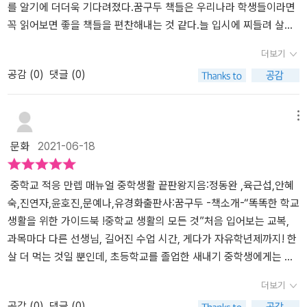
과정을 운영하는 자유학기제가 있고 운영방법에 대해 자세히 알려준
해야 할 일이 더 많아지네요. 학교에 따라 2학년이나 3학년 때 제2외
를 알기에 더더욱 기다려졌다.꿈구두 책들은 우리나라 학생들이라면
다. 슬기로운 중학 생활은 중학교 입학을 준비하는 학생부터 고입을
국어를 배우기도 하고요. 큰아이 학교는 3학년 때 중국어나 일본어를
꼭 읽어보면 좋을 책들을 편찬해내는 것 같다.늘 입시에 찌들려 살아
앞둔 학생까지 학교생활의 방향을 제시하는 나침반 같다.중학 생활에
배우네요. 저는 중학생활에 대한 전반적인 정보를 안내해주는 것도
가는 우리나라 청소년들의 마음을 너무나도 잘 아는 선생님들이 집필
더보기
대해 현직 선생님들의 중학교 생활 방법 및 학습에 대한 가이드를 제
좋았지만 앞쪽에 지혜로운 부모되기 코너가 있는게더 좋았어요. 감정
하신 책이다 보니 생생함을 느낄 수 있다는 것이 꿈구두 책들의 장점
공감 (
0
)
댓글 (0)
공해 준다. 행복한 중학교 생활을 보낼 수 있는 알짜 비법이 담겨있다.
코칭 교육은 저도 받은 적이 있지만 1-4단계로 정리해서 보여주니까
이 아닐까 하는 생각을 해보았다.수시로 변하는 우리나라 교육은 정
부모와 학생 그리고 고등학교에 진학하게 될 학생들에게도 안내서가
좋네요. 여러번 읽고 중학생 아들과 좋은 관계 오래오래 유지하고 싶
신을 바짝 차리지 않으면 정보 부족은 물론 대응할 수 있는 방법이 전
될 만한 좋은 정보가 담겨있어 간접 경험을 할 수 있었다.한 마디로 똑
네요.​학교 알리미를 이용하면 학교 운영, 교육과정, 평가, 동아리, 방
혀 없는데꿈구두 책들은 그런 정보들을 하나로 모아 이렇게 자세히
메뉴
똑한 학교생활을 위한 가이드북이라고 말할 수 있다. 초등학교의
과후활동 등의 다양한 정보를 알 수 있네요. 가끔 이용하기는 하는데
설명하고 있다는 점이 너무 좋았다.먼저 책표지를 보면 초록색 바탕
문화
2021-06-18
수업 방식과 중등에서의 방식은 확연한 차이가 보이지만 중학 생활
앞으로는 더 적극적으로 이용해야겠네요.​자유학기제에 관한 부분도
으로 되어있는데 칠판을 나타내고 있다. 그리고 분필이 있고 여러 가
미리 보기로 달라진 하루 일과를 알 수 있을 뿐만 아니라 자기이해를
자세히 정리되어 있어요. 작년 큰아이 1학년 때는 코로나 시국이라서
지 그림들이 그려져있다. 이 그림들은 우리가 학교생활을 하면서 접
통해 나의 강점을 발견하고 진로 관련 정보망 사이트 및 유용한 사이
학교에 잘 안갔고 2학기에는 병원 입원을 해서 자유학기제가 얼렁뚱
할 수 있는 것들을 단순화시켜 그려놓은 것 같다.거기에 노란 띠지가
중학교 적응 만렙 매뉴얼 중학생활 끝판왕지음:정동완 ,육근섭,안혜
트까지 수록해 놓았다. 그리고 진로 체험활동에 대한 정보를 제공한
땅 지나가 버렸네요. 자유학기제를 제대로 경험해보지 못한 아이들이
둘러져 있는데 내용인즉슨 '초등학생 고학년, 중학생! 이 책은 꼭 가지
숙,진연자,윤호진,문예나,유경화출판사:꿈구두 -책소개-“똑똑한 학교
다. 과목별 학습법에 대해서(국어, 한문, 영어, 수학, 사회, 역사.
안타깝네요.​자.동.봉.진이라는 제목을 보고 과연 이게 뭘까 했는데 자
셔야 합니다!'라고 쓰여 있다. 이 글을 보고 스카이캐슬이 생각났다.
생활을 위한 가이드북 !중학교 생활의 모든 것”처음 입어보는 교복,
과학) 선생님이 알려주는 공부 방법에 대해서 유익한 정보를 얻을 수
율활동,동아리활동,봉사활동,진로활동의 줄임말이네요. 이 4가지 활
'저를 전적으로 믿으셔야 합니다.'라는 말이...이 대사처럼 '이 책은 꼭
과목마다 다른 선생님, 길어진 수업 시간, 게다가 자유학년제까지! 한
있다. 이외에 학생부 관리하기, 고등학교 유형 살펴보기, 고등학교
동도 코로나로 인해 제대로 된 활동을 해보지 못해 안타깝네요. 진로
가지셔야 합니다.'를 김쌤 톤으로 따라 하면서 웃음이 터졌다.​아이가
살 더 먹는 것일 뿐인데, 초등학교를 졸업한 새내기 중학생에게는 모
선택하기, 원서 작성 후 알차게 보낼 수 있도록 대학 정보 및 계열 탐
활동은 어플리케이션 하나로 자신에게 맞는 학과와 직업을 탐색해볼
내년에 중학생이 되다 보니 이것저것 궁금하게 어찌나 많은지...사실
든 중학교 생활이 낯설다. 초등학교 때는 담임선생님께서 알림장을
더보기
색, 고등학교 1학년 내용 선행학습하기 예비 고1 대상 추천강좌에 대
수 있는 초간단 진로 검사가 있으니 해보면 도움이 되겠네요.​쉬는 시
주위에 마땅히 물어볼 곳도 많지 않다 보니 정보력 부족으로 내 아이
적어 주셨는데, 이제는 스스로 학교생활을 이끌어야 한다. 아직 진로
공감 (
0
)
댓글 (0)