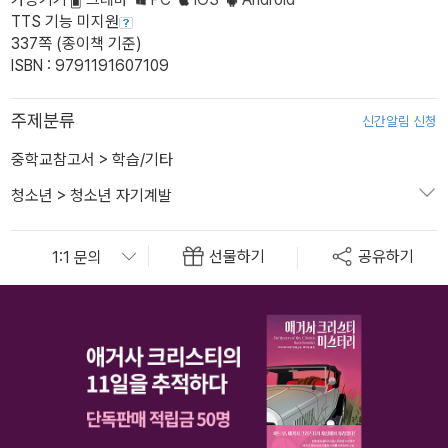
TTS 기능 미지원
337쪽 (종이책 기준)
ISBN : 9791191607109
주제분류
신간알림 신청
중학교참고서
>
학습/기타
청소년
>
청소년 자기계발
선물하기
공유하기