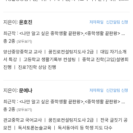
접끝판왕 심화편(꿈구두) 대표저자 11. 기후변화 교육 핸드북 공저
강의, 과학실험, 영재교육, 메이커교육, 지질탐사 등 학생 지도 다수,
(한국문화사) 12. 꿈진로진학119실천워크북 고등편(꿈구두) 대표저
유튜브 방구석 과학 생활, 블로그 과자 사이언스
자 13. 꿈진로진학119실천워크북 중학편(꿈구두) 대표저자 14. 공부
지은이:
윤호진
저자파일
신간알림 신청
를 위한 나의 영타강사(쌤에듀) 단독저자
최근작 :
<나만 알고 싶은 중학생활 끝판왕>
,
<중학생활 끝판왕>
…
총 2종
(모두보기)
양산중앙중학교 교사 ㅣ 꿈진로컨설팅지도사 2급 ㅣ 대입 자기소개
서 특강 ㅣ 고등학교 생활기록부 컨설팅 ㅣ 중학교 진학(고입)설명회
진행 ㅣ 진로?진학 상담 진행
지은이:
문예나
저자파일
신간알림 신청
최근작 :
<나만 알고 싶은 중학생활 끝판왕>
,
<중학생활 끝판왕>
…
총 2종
(모두보기)
관교중학교 국어교사 ㅣ 꿈진로컨설팅지도사 2급 ㅣ 전국 글짓기 공
모전 ㅣ 독서토론논술교육 ㅣ 독서동아리 등 학생 지도 다수