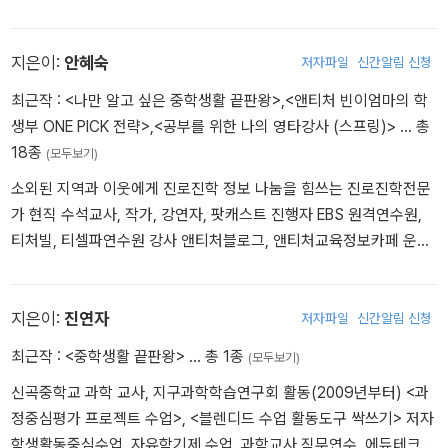
ㅣ <세상을 디자인하라> 저자
ungdw
지은이:
안혜숙
저자파일
신간알림 신청
최근작 :
<나만 알고 싶은 중학생활 끝판왕>
,
<앤티처 빈이엄마의 학
생부 ONE PICK 전략>
,
<공부를 위한 나의 영타강사 (스프링)>
… 총
18종
(모두보기)
소외된 지역과 이웃에게 진로진학 정보 나눔을 힘쓰는 진로진학전문
가 현직 수석교사, 작가, 강연자, 팟캐스트 진행자 EBS 원격연수원,
티처빌, 티셀파연수원 강사 앤티처블로그, 앤티처교육정보카페 운영
자 [저서] 1. 초등교사를 위한 행복한 교실만들기 공저(박영사) 2. 사
(思)고치면 영어가 된다-어느 날 영어가 되기 시작했다. 대표저자(박
영스토리) 3. 초등부터 고등까지 준비하는 계열별 진로진학직업 공학
지은이:
진연자
저자파일
신간알림 신청
계열 공저(왕의서재) 4. 공부끝판왕 대표저자(꿈구두) 5. 의학 생명
최근작 :
<중학생활 끝판왕>
… 총 1종
(모두보기)
자연과학계열의 진로 진학 직업 공저(서울문화사) 6. 진로끝판왕 시
신곡중학교 과학 교사, 지구과학학습연구회 활동(2009년부터) <과
작편 공저(꿈구두) 7. 진로끝판왕 완성편 공저(꿈구두) 8. 중학끝판
정중심평가 프로젝트 수업>, <블렌디드 수업 활동도구 싹쓰기> 저자
왕 공저(꿈구두) 9. 우리는 최고의 기획자다(꿈구두) 대표저자 10. 면
학생활동중심수업, 자유학기제 수업, 과학교사 직무연수, 에듀테크