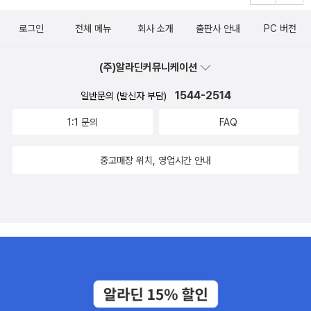
교 생활에 대해 잘 알지 못하는 학부모에게무조건 강추! 꼭 읽어보셨
다. 되돌아 보면 지금까지 아이는 잘 적응하고, 잘 지내주었고, 또한
오랜 교사생활을 하셔서 중학교 생활에 대해 정확하게 잘 전달해 주
으면 좋겠다.
누구보다 열심히 배워가는 과정들을 격어 오는것 같다. 아직도 한학
시리라 생각되었다. 아이가 중학생이라고 해서 중학생활만 걱정되는
로그인
전체 메뉴
회사 소개
출판사 안내
PC 버전
기 넘게 남았지만 언제나 믿고, 아이가 스스로 적응 할 수 있는 시간을
것은 아니다. 앞으로 고입, 대입까지 생각해야 하기 때문에 부모로써
주어야 할 것 같다. 책을 통한 간접 경험이지만 아이들이 접해 보는 소
다방면으로 입시에 관한 많은 것을 알고 있어야 된다고 생각을 한다.
(주)알라딘커뮤니케이션
중한 시간고, 좋은 정보이다. 예비 중학생과 부모가 간접체험을 통해
그래서, 이 책이 다른 어떤 책보다 보다 더 유용하다. 중학교 1학년부
중학생활에 대한 내용들을 참고하면 좋겠다. #중학생활끝판왕 #중학
1544-2514
일반문의 (발신자 부담)
터 2,3학년까지 학교생활에 있어 알아야 되는 모든 것을 알려주고 멀
생활백서 #중학교적응매뉴얼 #꿈구두
리는 대입까지도 어떻게 준비해야 하는 지에 대해 알려준다. 예비 중
1:1 문의
FAQ
학생이나 부모님은 물론 현 중학교1-3학년 학생들과 부모님들이라면
누구든지 [중학생활 끝판왕]을 항상 옆에 두고 필요할 때 마다 읽으시
중고매장 위치, 영업시간 안내
면 많은 도움을 받을 수 있을 것이다. 저자 선생님들께서 진로 전문가
이셔서 더 믿고 볼 수 있는 내용들로 꽉 차있다. 저자선생님은 모두 일
곱분이시다. 기획 저자이신 정동완님은 EBS 2017-2018 파견교사,
진로진학 대표강사 역임을 하셨고, 육근섭님은 진로 특강 및 자유학
기 특강 등 캠프를 다수 운영하셨고 안혜수님은 EBS <진학마스터 심
화과정> 연수 강사이셨고 진연자님은 과학교사로써 에듀테크 강의,
과학실험, 영재교육, 메이커교육 등 학생들을 지도하셨고 윤호진님은
꿈진로컨설팅지도사 2급 소지자이시며 다양한 진로 진학 상담을 하