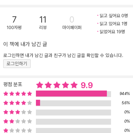
■ 계열에 따른 중학교 생활 방법, 학습법에 대한 가이드 제공 ■ ‘자
동봉진’, ‘교과세특’으로 학교생활기록부 알차게 준비하는 법 ■ 흥미,
읽고 싶어요 0명
적성, 직업 가치관, 성격 등을 기반으로 한 유형별 학습 코칭 ■ 자기
7
11
0
읽고 있어요 1명
소개서, 면접, 대입 전형, 학과 탐색을 통한 입시 실전 감각 익히기 ■
100자평
리뷰
마이페이퍼
읽었어요 19명
자유학기제 골든 타임을 보내는 꿀팁, 고등학교 진학을 위한 정보 종
합세트 ■ 학생과 학부모가 궁금해하는 중학교생활에 대해 현직 선생
이 책에 내가 남긴 글
님의 시원한 솔루션 ■ 중학생을 위한 과목별 학습법 중심 중학교 학
생을 둔 부모님이 알아야 할 지침서 ■ 포트폴리오 제작, 독서 연계 과
로그인하면 내가 남긴 글과 친구가 남긴 글을 확인할 수 있습니다.
제탐구, 교과 연계 과제탐구로 내실 있는 스펙 만들기 ■ 중학교 입학
로그인하기
을 준비하는 학생부터 고입을 앞둔 학생까지 학교생활 방향을 제시하
는 나침반 처음 입어보는 교복, 과목마다 다른 선생님, 길어진 수업 시
9.9
평점 분포
간, 게다가 자유학년제까지! 한 살 더 먹는 것일 뿐인데, 초등학교를
졸업한 새내기 중학생에게는 모든 중학교 생활이 낯설다. 초등학교
94.4%
때는 담임선생님께서 알림장을 적어 주셨는데, 이제는 스스로 학교생
5.6%
활을 이끌어야 한다. 아직 진로는 모르겠고, 많아진 학습량에 공부 방
0%
법도 막막하고, 입시도 신경 써야 한다니, 중학생들도 고민이 많다. 처
0%
음으로 중학교 자녀를 둔 학부모도 불안하기는 마찬가지. 생소하고
0%
불안한 중학교 생활의 길잡이 역할을 해주는 ‘중학생활끝판왕’이 출시