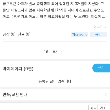
비사회/역사- 암기전 이해,나만의 언어로 요약과학-여러 유형의 문제
핵심은 자기 분석!한없이 자기에게 관대하고 자신감을 내비치는 아이
이 고등학교에 가면?2025년 고교학점제로 고등학교가 달라진다.내
꿈구두큰 아이가 벌써 중학생이 되어 입학한 지 3개월이 지났다. 그
풀기시간을 두고 반복적 연습빈종이에 아는 내용 쓰거나 말하기how
가 객관적인 자기 분석이 가능할는지 걱정이 되지만, 학교생활을 통
가 원하는 과목으로 나만의 시간표를 만들고, 타학교, 지역 대학 교수
동안 지필고사가 없는 자유학년제 1학기를 지내며 진로관련 수업도
+why 질문하기 <'어떻게 그렇지?' '왜 이것이 답이지?>인터넷 강의
해 충분히 다듬어지고 헤쳐나가리라 믿고 싶다.학교생활기록부, 지필
님 수업도 들을 수 있다. 선택과목 중심의 이동수업과 다양한 수업방
하고 수행평가도 하느냐 바쁜 학교생활을 하는 듯 보였다. 확실히 초
과학 도서로 기본 개념잡기 중학생활의 처음부터 자기이해,
평가, 수행평가, 성적표 보는 방법익명방에서 올라온 성적표를 보더
식들~과목출석률과 학업성취율을 충족하면 해당과목 학점을 딸 수
등때와는 많이 달라진 학습양에 아이가 힘들어 하는 모습이여서 전환
더보기
학습법, 고등학교 선택, 대학교 준비에 필요한 내용들이모두 정리되
라도 도저히 해석이 불가능했는데 이제야 알 것 같다.우리 땐 정말 본
있고, 192학점을 이수하면 고등학교를 졸업할 수 있다. 생소하지만
기 학생을 위한 강의도 챙겨 듣기도 했다.1학년이라 중간, 기말고사가
어져있는 책아이도 부모도 선생님들에게도 도움이 되는 책이라는 생
인 점수, 평균 점수, 반 등수, 전교 등수 참 심플했는데 말이다.꼼꼼히
달라지는 교육 번화를 미리 알고 자신의 진로와 적성을 찾아 자기주
공감 (
0
)
댓글 (0)
없어 시간적인 여유가 있지만, 그냥 이렇게 시간을 흘려보내도 좋은
가이들었다.이책을 읽고 공부의 목적을 찾고,나에게 맞는 계열과 학
책을 읽다보면, 우리처럼 무조건 공부 열심히 해서 눈에 보이는 등수
도적 인재로 성장할 수 있도록 부모와 함께 계획해야 할것 같다. 여러
지 불안했고 어떤 걸 내가 도와줘야 하는지 고민이 되었다. 4월 첫 상
습유형을 알고 공부한다면공부하는 즐거움을 느끼고, 자신이 원하는
만을 올리는 것이 다가 아니라는 것을 알 수 있다.자신이 목표로 한 분
저자님들의 열정이 담겨있는 중학교에서 대학진학까지 꼼꼼하고 자
담을 했는데, 담임선생님께서 전과목을 관리하시던 초등학교와는 달
1편 더보기
꿈을 이룰 수 있는데 많은 도움이되는꿈의 나침반, 길잡이가 되는 해
야에 다가가기 위해 계획을 세우고 그 과정을 기록하며 체계적으
세한 설명과 풍부한 내용에 미리 배워보고 또 준비할 수 있게 도와주
라서 어떤 질문을 해야 하나 고민하다가 공부방법에 대해 질문드렸는
결책이라는 생각이 들었다. -이 책은 허니에듀와 출판사 꿈구두로부
로 관리해야 했다. 자신만의 스펙을 쌓는데 힘써야 했다.자기주도 학
는 책이다. 예비 중학생이라 떨리고, 모두 생소하고 어렵지만 한번 접
데, 속시원한 대답을 듣지는 못했다. 그러던 중에 허니에듀에서 [중
터 책을 제공받아 본인의 주관적인 견해에 의해 작성되었습니다.- #
습 많은 공부법들 중에서 여러 시도 끝에 나에게 적합한 것을 빨리 찾
해 봄으로써 직접 맞이 할 중학생활을 먼저 만나보는 좋은 기회라 생
학 생활 끝판왕]이라는 중학교생활 매뉴얼도서의 서평 이벤트가 진행
쓰기
마이페이퍼 (0편)
중학생활#중학교적응매뉴얼#중학생활백서#꿈구두#진로#자소서#
아 실천해야 했고,부모 또한 예민한 사춘기 시절의 아이를 따스하게
각된다. 책은 처음 본순간 딸기양은 에이~이러더니 책을 뺒어가서 차
중이었다. 사실, 전문가들 강의도 많이 들으러 다녀서 대충 뭘 해야 하
허니에듀#허니에듀서평단
안아 주고,다음 단계로 무사히 진입할 수 있도록 디딤돌이 되어주어
근차근 읽어보더니 좋네~라며 이런것도 알아야 하나고 묻는다. 중학
는지는 알고 있었으나, 실제로 현장에 계신 선생님들의 정확한 이야
등록된 글이 없습니다
야 했다.중학생활의 가장 기본적인 이해를 위한 설명과 활용 가능한
교 1학년 설램의 시작부터, 중학교 2학년 진로에 대한 고민과 중학교
기가 듣고 싶었고 궁금했다. 감사하게도 선정이 되어 이렇게 좋은 책
다양한 정보를 담고 있어서, 어느 것 하나 뺄 것 없는 < 중학생활 끝판
3학년 입시에 대한 막연함을 어느정도 해소해 줄 것 같다. 마냥 아이
을 접하게 되었고 서평을 쓰게 되었다. 우선, [중학생활 끝판왕]이 마
반품/교환 안내
왕 >밑줄 쳐 가면서 두고두고 볼 책!모든 내용을 블로그에 올릴 수 없
같고 어떻게 중학생일 될까 싶지만, 아이가 어린이집에서 초등학교를
음에 들었던 이유는 저자분들이 모두 현재 중학교 선생님들이시라는
어서 아쉬운 마음이다.중학교 입학을 앞둔 고학년 학부모나, 현 중학
갈때도 그랬다. 엄마가 더 설레이고 잘 적응할 수 있을지 걱정이 앞선
것이었다. 누구보다도 중학생들과 매일 마주 보며 생활하고 계시고