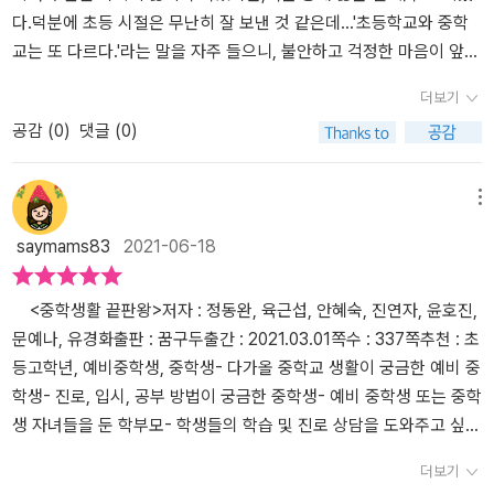
도움받을 수 있는 내용들이 많네요. 강의로 듣는 것도 좋지만 이렇게
리까지 다양한 정보를 알기 쉽도록 설명이 되어있고 나의 공부 성향
랜드의 직업성격유형2.직업 적성-어떤 일을 잘하거나 잘할 수 있는
자동봉진이란 말을 보고 이게 무슨 단어일까?이런 말이 있었나?? 책
됩니다. 다행히 전 큰애 덕분에 고등이지만, 이런 시간표 자료를 미리
다.덕분에 초등 시절은 무난히 잘 보낸 것 같은데...'초등학교와 중학
책으로 구성되어 있으니 원할때마다 필요한 정보를 찾을 수 있어서
을 검사한 후 그 성향에 맞게 구체적으로 계획을 세워볼 수 있게 되어
가능성-다중지능이론에 근거한 8가지 지능3.직업 가치관-개인이 추
을 읽어보면 알게되지만 보는 순간 검색을 했네요.......^^ 요즘은 코로
제시해 주는 것은 초보맘에게 도움이 됩니다.[지혜로운부모되기]고
교는 또 다르다.'라는 말을 자주 들으니, 불안하고 걱정한 마음이 앞선
더 효율적이네요. ​​*허니에듀 서평단으로 꿈구두 출판사로부터 도서
있어서 자녀들이 스스로 계획을 세울 수 있도록 이끌어 내주고 있다
구하거나 실현하고자 하는 목표4.성격-주어진 상황에서 지속적이고
나때문에 봉사활동을 하지 않아요 교내에서 봉사활동을 하더라구
등학교까지 6년 간 사춘기 아이와 싸우지 않고 잘 지낼 수 있는 방법
다.나 역시 학창 시절을 보냈지만, 너무나도 달라진 게 많으니 모든 게
더보기
협찬을 받았지만 , 본인의 주관적인 견해에 의하여 작성되었습니다.
는 점이 좋았다.아이가 국제 학교를 목표로 공부를 하고 있기 때문에
일관된 행동을 하는 개인의 특성-MBTI성격유형검사 진로 전문 사이
요....유튜브 실시간 시청으로 학부모 연수를 해주시던데 코로나 19가
이 잘 표현되어 있습니다. 저는 사실 '오!좋다' 그렇지는 못했습니다.
새롭다.작은 힘이라도 아이에게 보탬이 되어 주고 싶다.그래서 찾아
공감 (
0
)
댓글 (0)
어떻게 준비를 해야 하고 어떻게 이끌어줘야 하는지 많은 것들이 궁
트 활용하기커리어넷 https://www.career.go.kr/워크넷 https://w
발생하고 2년이 흘렀는데.....활동의 제약이 많이서 그저 안타깝기만
이론적인 것보다 실천이 중요한것 같네요[미래 유망직업 둘러보기]
나섰다. 슬기로운 길잡이가 되어 줄 책을... ^*^그렇게 운명처럼 만나
금했는데 생활기록부는 물론 내신관리까지 다양한 방법을 알려주고
ww.work.go.kr/한국가이던드 http://www.guidance.co.kr/intgr/m
해요... 과목별 학습법 에는 국어공부 부분에서 독서활동이 눈에 띄였
다양한 직업방향을 알아볼 관심도 체크 우리 둘째에게는 꼭 필요할것
게 된 중학교 적응 만렙 매뉴얼 < 중학생활 끝판왕 >베스트셀러 중학
고등학교 선택까지 살펴볼 수 있게 알차게 되어있어서 도움이 많이
ainindex/index.asp다중지능검사 https://multiiqtest.com/어세스
어요...초등처럼 독후활동이 없어서 방학과제로 읽은 책 외에는 책을
같습니다. 사실 새롭게 생겨나는 직억들은 무궁무진할 진데 전 그 만
생활백서의 새 버전이기도 하다.EBS 진로진학 대표강사, 학습코칭전
메뉴
되었다.예전에 어떤 강의를 들었던 적이 있는데 집에서 가깝다고 선
타온라인검사 https://www.career4u.net/Main/Main.asp 계열성
읽지 않게 되더라구요 독서를 해야되는 이유와 전략적으로 책 읽는
큼 알지 못하고, 목표가 없는 친구들 단순 흥미쪽으로만 잡는 친구들
문가, 베테랑교사들이 뭉쳐서 만든 책!'누구 엄마가 그러던데...'라는
saymams83
2021-06-18
택한 학교가 아이의 대학 선택에 걸림돌이 될 수도 있다는 내용이었
향검사검사를 하면 1순위와 2순위 계열이 나옵니다.1순위와 2순위의
방법이 나와있어서 집돌이 1호에게 도움이 되었습니다. 독후활동은
에게 제시해 궁금증을 유발시켜 보는 것도 동기 부여에 좋습니다.[학
주관적인 견해가 아닌, 그 누구보다 현장에서 아이를 지켜보고 객관
다. 그래서 고등학교의 선택도 자녀들의 미래를 생각한다면 많은 정
점수 차이가 별로 크지 않아서 어느 계열을 선택할지 고민이 된다면,
중학교에서도 필수라는 말에 살짝 놀랐어요 다들 독서후 활동들은 안
습코칭과 학습관리]중학교는 본격적으로 학습을 제대로 시작하는 시
화된 자료를 제시하는 전문가의 조언이라서 더욱 믿음이 간다.' 정말
보가 필요한 것이 사실이다.그런데 그런 내용들이 잘 정리가 되어있
학생이 더 흥미로운 계열을 선택하면 됩니다.'꿈구두교육플랫폼' htt
한다고 하던데..이게 필수라니........집돌이 2호가 서류를 내밀었는데
기입니다. 대학입시와 진로를 연결해 진학을 준비해야합니다. 그러니
이 정도도 몰라?'라고 생각할 수 있는 기본 중의 기본학교 시간표, 수
<중학생활 끝판왕>저자 : 정동완, 육근섭, 안혜숙, 진연자, 윤호진,
어서 참 좋았다.마지막 6교시에는 이렇게 많은 정보들을 입력했으니
p://www.only-edu.net/ 진로체험활동'백문이 불여일견' 경험이 중
독서교육종합시스템 회원가입 서류였어요....동의만하면 끝나는거였
제대로된 학습 계획과 관리를 해야합니다. 플래너 쓰기는 적극적으로
업 시간, 배우는 교과목 등새학기면 맘 카페에서 한 번쯤 물어보는 것
문예나, 유경화출판 : 꿈구두출간 : 2021.03.01쪽수 : 337쪽추천 : 초
실전에는 어떻게 준비를 해야 하는지에 대해 잘 설명되어 있다.자소
요한 이유는 어떤 일을 해보아야 나와 맞는지,맞지 않는지를 빠르고
는데 1호때는 서류가 있었는지..어땠는지 기억도 나질 않았어요... 20
강추합니다. 자기주도학습의 가장 기본으로 학습성장에도 도움이 돈
들이었는데, 요렇게 알려주시니 감사하다.7교시 마치면 오후 4시 20
등고학년, 예비중학생, 중학생- 다가올 중학교 생활이 궁금한 예비 중
서를 쓰는 방법, 면접, 대입 용어들을 잘 정리해놓았고 내가 목표로 하
정확하게 판단할 수 있기 때문입니다.꿈길 https://www.ggoomgil.
0%활용하기를 보고 이런것도 활용을 하면 도움이 되는구나 깨달았
답니다.[대학 계열찾기]나의 흥미도 적성과 연결된 대학 계열찾기와
분.지금보다 대략 2시간 정도 하교 시간이 늦어지니, 감안해서 다음
학생- 진로, 입시, 공부 방법이 궁금한 중학생- 예비 중학생 또는 중학
는 대학과 그 학과를 탐색하는 등 많은 정보들로 구성되어 있어서 정
go.k잡월드 https://www.koreajobworld.or.kr/진로체험활동 사이
습니다. .집돌이 2호에게는 잘 활용해봐야겠다는 생각이 들었어
쉬운 그림활동지로 재미를 더했습니다. 검사결과로 스스로 정리해 보
일정을 계획해야 할 것 같다.학교알리미 www/schoolinfo.go.kr학
생 자녀들을 둔 학부모- 학생들의 학습 및 진로 상담을 도와주고 싶은
말 많은 도움을 받을 수 있는 중학교 적응 만렙 매뉴얼이라는 말이 딱
트크레존 https://www.crezone.net/원격영상 진로멘토링 https://
요......중학생활에 대한 전반적인 내용들로 구성되어 고입과 대입 준
는 활동이 참 좋습니다.[중학교 적응 메뉴얼]책의 뒷표지로 이 책의
교 현황, 학교 특색 사업, 자유학기에 관한 사항, 교과별 평가 계획 등
교사 및 강사주제 : 슬기로운 중학생활, 중학교적응, 중학생할의 모든
더보기
맞는 것 같았다.​---------------​[중학생활 끝판왕] 이 책은 초등학교
mentoring.career.go.kr/school/index.do나우미래 YEPP 온라인
비를 지금부터 할수 있어서 한번만 보고 끝내는 책이 아니라 .잘 보이
핵심내용을 10가지로 요약합니다.이책은 중학생활만 준비하는 것이
학교생활 전체를 조망할 수 있다.입학 전 사이트에 접속해서 배정받
것, 진로, 자유학년제, 비대면수업, 온라인수업, 공부법, 과목별 학습