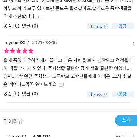
의 진로와 연계하여 어떻게 준비해야할지 자세한 안내를 해주고 있어
학부모.학생 모두 읽어보면 큰도움 될것같아요.슬기로운 중학생활을
위해 추천합니다.
공감 (
0
)
댓글 (0)
mychu0307
2021-03-15
메뉴
올해 중2! 자유학기제가 끝나고 처음 시험을 봐서 긴장되고 걱정될때
이 책을 접하게 되었다. 중학생활 끝판왕 답게 정말 끝판왕 이였다...
진짜..대박 완전 중학생과 초등학교 고학년들에게 이책은..그저 빛같
은 책이다...꼭꼭 읽어보세요
공감 (
0
)
댓글 (0)
쓰기
마이리뷰
구매자 (0)
전체 (11)