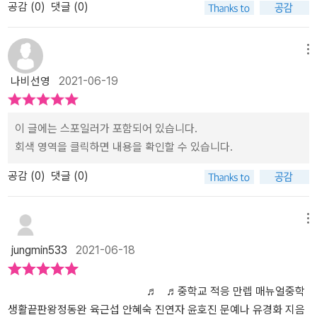
공감 (
0
)
댓글 (0)
고학년은 물론 중학교 입학을 앞두고 있거나 중학교를 갓 입학한 자
창업체험지원 플랫폼 미래 유망 직업 둘러보기 살펴보면서 관심이
는곳에 두어서 계속 반복적으로 읽고 익혀놔야겠어요......2호 우린 잘
아닌 고입과 고입생활의 필요 과정까지 함께 소개해서 성실한 중학교
은 학교에 대해 미리 살펴본다면,충만한 자신감으로 무장해서 산뜻하
법, 진학, 학생부관리, 대학입시, 고드학교선택, 자소서, 대입용어 ●
녀가 있는 부모님들이 읽어보면 많은 도움이 될 것 같다. 아무래도 현
있는 분야나 용어에는 동그라미(ㅇ)표시,궁금한 분야나 용어에는 (v)
할수 있을꺼야 도전해보자.....ㅋㅋㅋ 아자아자....!!!!​​#서평이벤트#꿈
생활을 할 수 있게 도움을 줍니다.다만 조금더 얇게 두 권 또는 세권으
게 중학교 생활을 시작할 수 있을 것 같다.자유학기제학생의 소질과
중학교 적응 만렙 매뉴얼1. 자신을 이해하고 나의 진로 로드맵을 그리
장에서 활동하고 계시는 선생님들의 정보이기 때문에 카더라 통신이
표시를 해봅시다.4차 산업혁명이 시대에 살고 있는 지금시대가 변할
두구#중학생활끝판왕#중학교적응만렙매뉴얼
로 나누어 특색을 강조했다면 중학교 친구들이 읽기 쉽고 조금더 세
적성을 키울 수 있는 다양한 체험 활동을 중심으로 교육과정을 운영
는 스케치북2. 계열에 따른 중학교 생활 방법, 학습법에 대한 가이드
메뉴
아닌 정확한 정보이기에 혼란을 야기하는 일은 없을 것 같다는 생각
수록 사라지는 직업만큼 새로운 직업들이 많이 생겨나고 있다. 유형
세한 보강자료를 넣을 수 있지 않았을까 하는 아쉬움이 있습니다.♡
하는 제도를 뜻한다.'중학교 보내놨더니, 자유학기제라면서 시험도 안
제공3. ‘자동봉진’, ‘교과세특’으로 학교생활기록부 알차게 준비하는
나비선영
2021-06-19
에 꼭 읽어보길 권해본다.막상 닥치면 어떻게 해야 할지 당황을 하기
별 학습 코칭 학습동기 유형 파악하기공부의 목적에 따라 학습동기
이 서평은 출판사로부터 도서를 제공받아 개인적의견으로 솔직히쓴
치고 매번 동아리 활동으로 노는 것 같아. 그러다가 2학년 올라가 첫
법4. 흥미, 적성, 직업 가치관, 성격 등을 기반으로 한 유형별 학습 코
때문에 미리 읽어두는 것이 아이가 중학생활은 물론 더 나아가 자신
는 내재적 동기와 외재적 동기로 나눌 수 있다. 학습동기는 공부를 시
서평입니다.
중간고사 치면 생전 보도 못한 점수를 받아 온다던데, 벌써부터 불안
칭5. 자기소개서, 면접, 대입 전형, 학과 탐색을 통한 입시 실전 감각
의 미래를 설계하는 데 도움을 줄 수 있는 멋진 부모가 되는 길이 아닐
작하게 하고 이를 지속적으로 유지하게 하는 힘이 됩니다.학습동기
해.'주변 엄마들 대부분이 자유학기제에 대한 부정적인 견해를 내놓았
익히기6. 자유학기제 골든 타임을 보내는 꿀팁, 고등학교 진학을 위
이 글에는 스포일러가 포함되어 있습니다.
까 생각해 본다.​​이 책은 허니에듀와 출판사 꿈구두로부터 책을 제공
가 있으면 공부하면서 즐겁다고 합니다. 유형별학습코칭첫째,학습자
다.TV프로그램에 나온 교육전문가는 분명 긍정적으로 말씀하시던
한 정보 종합세트7. 학생과 학부모가 궁금해하는 중학교생활에 대해
회색 영역을 클릭하면 내용을 확인할 수 있습니다.
받아 본인의 주관적인 견해에 의해 작성되었습니다.​#중학생활끝판왕
의 직업흥미와 적성(공부성향1)실재형학습자탐구형학습자창조형학
데...자유학기제의 운영 방법에 대해 정확하게 모르는 나로선 혼동스
현직 선생님의 시원한 솔루션8. 중학생을 위한 과목별 학습법 중심
#꿈구두#정동완#육근섭#안혜숙#진연자#윤호진#문예나#유경화#
습자사교형학습자리더형학습자규번형학습자둘째,학습자의 감각 선
럽기 했다.But! Q & A로 알아보는 자유학기제 코너를 통해 한방에 궁
공감 (
0
)
댓글 (0)
중학교 학생을 둔 부모님이 알아야 할 지침서9. 포트폴리오 제작, 독
중학교적응만렙매뉴얼#진로#자소서#고등학교선택#자유학년제#자
호 스타일(공부성향2)청각형학습자시가형학습자신체운동형학습자
금증 해결되었고,부모의 역할에 대해 따뜻한 조언을 들을 수 있었다.
서 연계 과제탐구, 교과 연계 과제탐구로 내실 있는 스펙 만들기10.
유학기제#알찬정보#수행평가#지필평가#허니에듀#허니에듀서평단
자신의 특성에 맞는 효과적인 학습전략을 사용하면 공부 과정과 결과
관련 사이트 공유로, 좀 더 다양한 정보를 제공받을 수 있으니 잊지 말
중학교 입학을 준비하는 학생부터 고입을 앞둔 학생까지 학교생활 방
메뉴
에 영향을 끼칩니다.학습자가 자신을 이해하고 부족한 부분을 보완하
고 접속! ^^*셀프브랜딩생소하지만 각 단어들을 조합해 보면 자신을
향을 제시하는 나침반 예비 중학생인 딸기양누구보다 중학생이 되
기 위한 학습 전략을 실천한다면공부는 잘 할 수밖에 없을 것입니다.
브랜드로 만든다는 의미로 유추해 볼 수 있다.봉준호! 이름만 들어도
기를 손꼽아 기다린다.아직 그렇다할 꿈과 목표는 없지만(애완동물
jungmin533
2021-06-18
과목별 학습법국어- 공부의 뿌리, 책읽는 습관 만들기한자- 중학교
이미 멋진 브랜드임은 자명하다.짧지만 강렬한 소감문이 꽤 인상적이
카페를 하고 싶다는 꿈이 있지만 매일 바뀌어서...) 아이들이 꿈꾸고
기초한자 900자 암기하기, 한문 고전 읽기영어- 기초 문법과 단어 암
다.어린 나이지만 좋아하는 일이 무엇인지 분명했고, 그 일을 사랑했
바라는 세상, 지금보다 더 나은 변화된 미래사회에 적응해야 하는 아
♬ ♬중학교 적응 만렙 매뉴얼중학
기,예습,복습수학- 개념부터 꼼꼼히,유형별 교재로 연습,응용 내신준
으며, 그것을 이루어내기 위해 끊임없이 노력하였다.셀프 브랜딩의
이들을 위한 앞선 선배들의 이야기를 만나 볼 수 있다. 2009년생들
생활끝판왕정동완 육근섭 안혜숙 진연자 윤호진 문예나 유경화 지음