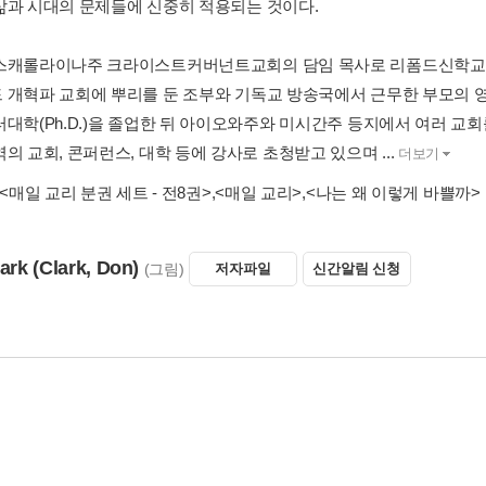
드영
(Kevin DeYoung)
(지은이)
저자파일
신간알림 신청
 복잡한 시대, 우리에게 가장 필요한 것은
성경 진리와 건전한 신학이
삶과 시대의 문제들에 신중히 적용되는 것이다.
스캐롤라이나주 크라이스트커버넌트교회의 담임 목사로 리폼드신학교에
 개혁파 교회에 뿌리를 둔 조부와 기독교 방송국에서 근무한 부모의 영향
터대학(Ph.D.)을 졸업한 뒤 아이오와주와 미시간주 등지에서 여러 교회
의 교회, 콘퍼런스, 대학 등에 강사로 초청받고 있으며 ...
더보기
<매일 교리 분권 세트 - 전8권>
,
<매일 교리>
,
<나는 왜 이렇게 바쁠까>
ark
(Clark, Don)
(그림)
저자파일
신간알림 신청