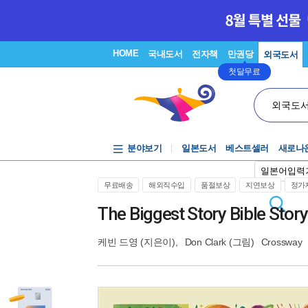
HOME
국내도서
전자책
만권당
외국도서
첫달무료
외국도
분야보기
일본도서
베스트셀러
새로나
일본어입력
무료배송
해외직수입
품절보상
지연보상
정가제
The Biggest Story Bible Sto
케빈 드영
(지은이),
Don Clark
(그림)
Crossway