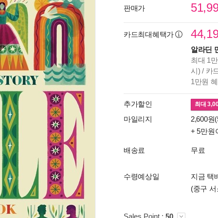
51,9
판매가
44,1
카드최대혜택가
알라딘 
최대 1만
시) / 
1만원 
추가할인
최대
3,0
마일리지
2,600원(
+ 5만원
배송료
무료
수령예상일
지금 택배
(중구 서
Sales Point :
50