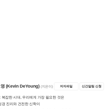
act in the present. In
The Biggest Story Bible Storybook
, pastor Kevin De
ough 104 short chapters.
g in Genesis and ending with Revelation, DeYoung provides engaging retel
o the overarching storyline. Each reading is coupled with beautiful illustr
 reflective prayer. Perfect for bedtime stories or to read together as a fam
e captivating story of the Bible in an easy-to-understand, compelling way
by Kevin DeYoung and Illustrated by Don Clark:
Creators of the bes
 Crusher Brings Us Back to the Garden
e Retellings of 104 Biblical Stories:
Helps kids ages 6-12 learn the un
or Illustrations on Every Page:
Vibrant artwork draws children into eac
the Biggest Story Suite:
Featuring
The Biggest Story ABC
,
The Biggest
es that bring the Bible to life
oduction Quality:
Includes sewn binding and a ribbon marker
r Gifts:
This illustrated, hardcover book makes a beautiful Christmas pres