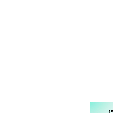
Young shares this grand story with children ages
lings of various Bible stories, explaining how the
ations by award-winning artist Don Clark and conclud
ily, both children and parents alike will experience
.
tselling companion book,
The Biggest Story: How t
ified story of the Bible
h engaging story
 Story: The Animated Short Film
, and other excitin
ent or birthday gift