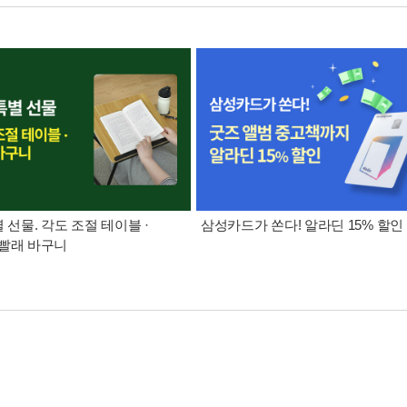
별 선물. 각도 조절 테이블 ·
삼성카드가 쏜다! 알라딘 15% 할인
빨래 바구니
ing Collection of Illustrated Bible Stories by Kevin DeYoung Is a Fu
e is a BIG book about the BIGGEST story. Each page tells about the God 