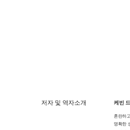
inues to 
6-12 thr
Beginnin
y fit int
es with a
afresh th
Written 
he Snake
Memorabl
Full-Col
Part of 
g resourc
High-Pr
Great fo