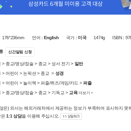
176*236mm
언어 :
English
국가 :
미국
1474g
ISBN : 9
류
신간알림 신청
서
>
종교/명상/점술
>
종교
>
성서 전기
>
일반
서
>
어린이
>
논픽션
>
종교
>
성경
서
>
어린이
>
놀이책
>
퍼즐/퀴즈/게임/카드
>
퍼즐
서
>
종교/명상/점술
>
종교
>
기독교
>
교육
더보기
 많은) 외서는 해외거래처에서 제공하는 정보가 부족하여 표시하지 못
항은
1:1 상담
을 이용해 주십시오.