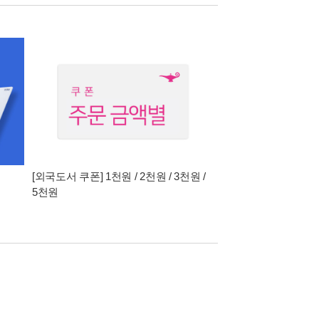
[외국도서 쿠폰] 1천원 / 2천원 / 3천원 /
5천원
n Christmas Gift for Ages 6-12!
who created the world, acted in history, and cont