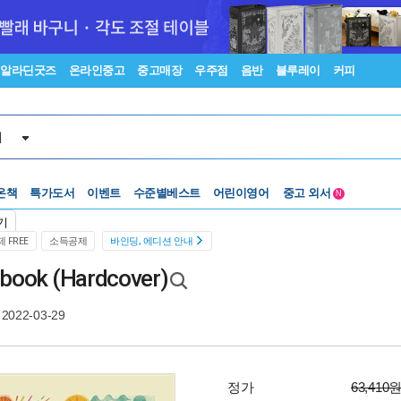
알라딘굿즈
온라인중고
중고매장
우주점
음반
블루레이
커피
서
수준별베스트
중고 외서
온책
특가도서
이벤트
Lexile®
어린이영어
5백원부터
N
수준별베스트
중고 외서
기
 FREE
소득공제
바인딩, 에디션 안내
rybook (Hardcover)
2022-03-29
정가
63,410