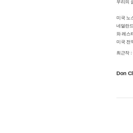
저자 및 역자소개
케빈 
혼란하고
명확한 
우리의 
미국 노
네덜란드
와 레스
미국 전역
최근작 :
Don Cl