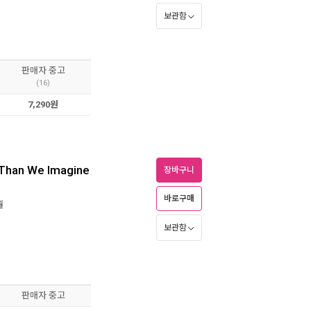
보관함
판매자 중고
(16)
7,290원
 Than We Imagine
장바구니
바로구매
월
보관함
판매자 중고