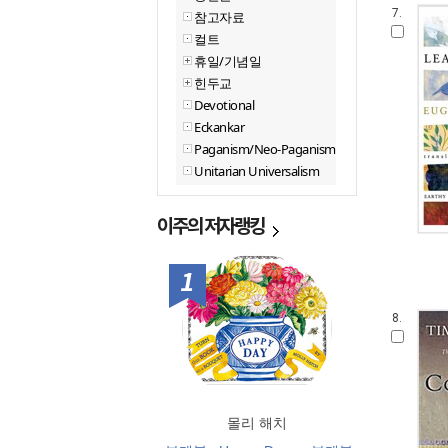
7.
참고자료
컬트
휴일/기념일
힌두교
Devotional
Eckankar
Paganism/Neo-Paganism
Unitarian Universalism
이주의
저자랭킹
1위
8.
몰리 해치