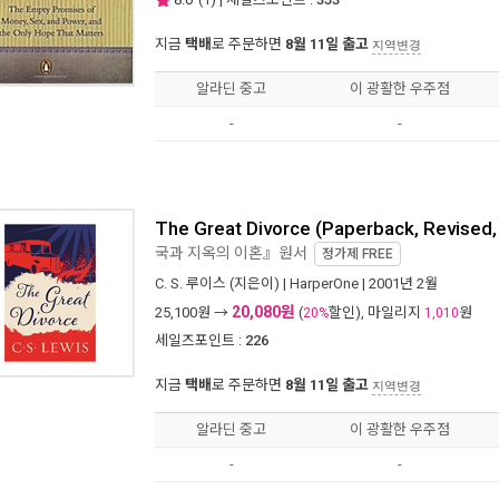
지금
택배
로 주문하면
8월 11일 출고
지역변경
알라딘 중고
이 광활한 우주점
-
-
The Great Divorce (Paperback, Revised,
국과 지옥의 이혼』원서
정가제
FREE
C. S. 루이스
(지은이) |
HarperOne
| 2001년 2월
20,080원
25,100
원 →
(
할인), 마일리지
원
20%
1,010
세일즈포인트 :
226
지금
택배
로 주문하면
8월 11일 출고
지역변경
알라딘 중고
이 광활한 우주점
-
-