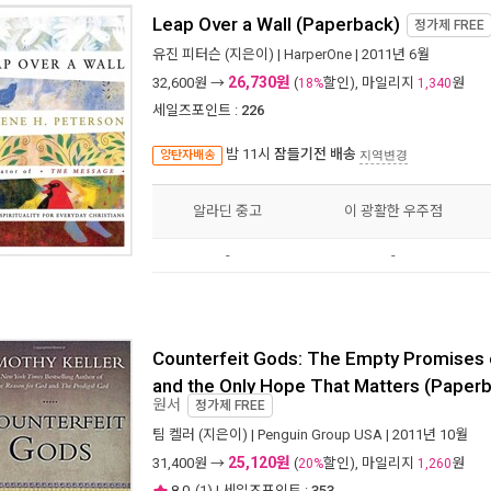
Leap Over a Wall (Paperback)
정가제
FREE
유진 피터슨
(지은이) |
HarperOne
| 2011년 6월
26,730원
32,600
원 →
(
할인), 마일리지
원
18%
1,340
세일즈포인트 :
226
밤 11시
잠들기전 배송
양탄자배송
지역변경
알라딘 중고
이 광활한 우주점
-
-
Counterfeit Gods: The Empty Promises 
and the Only Hope That Matters (Paper
원서
정가제
FREE
팀 켈러
(지은이) |
Penguin Group USA
| 2011년 10월
25,120원
31,400
원 →
(
할인), 마일리지
원
20%
1,260
8.0
(
1
) | 세일즈포인트 :
353