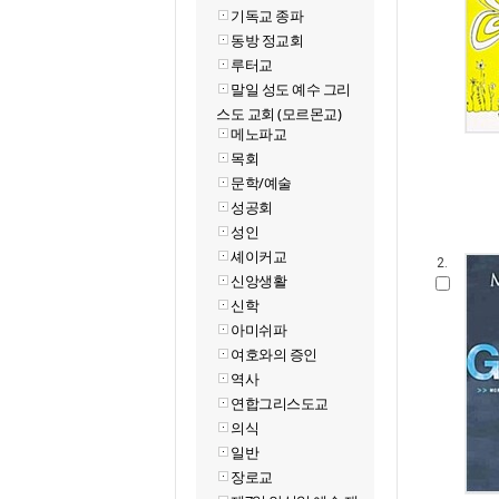
기독교 종파
동방 정교회
루터교
말일 성도 예수 그리
스도 교회 (모르몬교)
메노파교
목회
문학/예술
성공회
성인
셰이커교
2.
신앙생활
신학
아미쉬파
여호와의 증인
역사
연합그리스도교
의식
일반
장로교