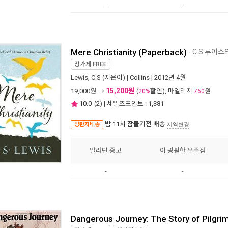
-
-
Mere Christianity (Paperback)
- C.S.루
정가제
FREE
Lewis, C S
(지은이) |
Collins
| 2012년 4월
15,200원
19,000
원 →
(
할인), 마일리지
원
20%
760
10.0
(
2
) | 세일즈포인트 :
1,381
밤 11시
잠들기전 배송
양탄자배송
지역변경
알라딘 중고
이 광활한 우주점
-
-
Dangerous Journey: The Story of Pilgri