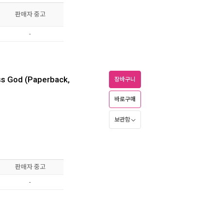
판매자 중고
-
ss God (Paperback,
장바구니
바로구매
보관함
판매자 중고
-