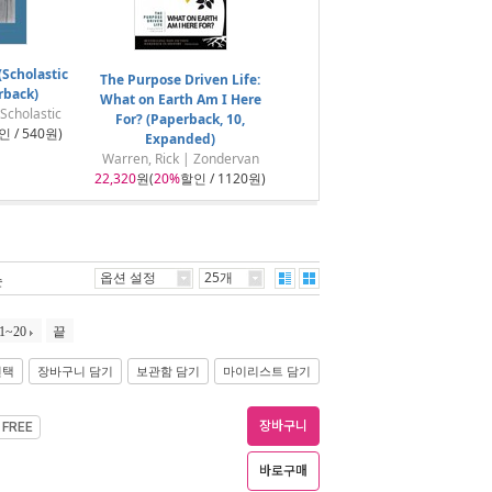
(Scholastic
The Purpose Driven Life:
rback)
What on Earth Am I Here
holastic
For? (Paperback, 10,
 / 540원)
Expanded)
Warren, Rick | Zondervan
22,320
원(
20%
할인 / 1120원)
옵션 설정
25개
순
1~20
끝
선택
장바구니 담기
보관함 담기
마이리스트 담기
장바구니
제
FREE
바로구매