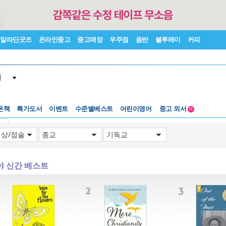
알라딘굿즈
온라인중고
중고매장
우주점
음반
블루레이
커피
서
수준별베스트
중고 외서
온책
특가도서
이벤트
Lexile®
어린이영어
5백원부터
N
수준별베스트
중고 외서
기
야 신간 베스트