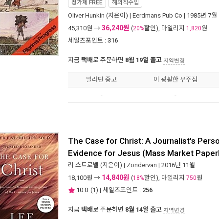
정가제
FREE
해외직수입
Oliver Hunkin
(지은이) |
Eerdmans Pub Co
| 1985년 7월
36,240원
45,310
원 →
(
할인), 마일리지
원
20%
1,820
세일즈포인트 :
316
지금
택배
로 주문하면
8월 19일 출고
지역변경
알라딘 중고
이 광활한 우주점
-
-
The Case for Christ: A Journalist's Perso
Evidence for Jesus (Mass Market Paper
리 스트로벨
(지은이) |
Zondervan
| 2016년 11월
14,840원
18,100
원 →
(
할인), 마일리지
원
18%
750
10.0
(
1
) | 세일즈포인트 :
256
지금
택배
로 주문하면
8월 14일 출고
지역변경