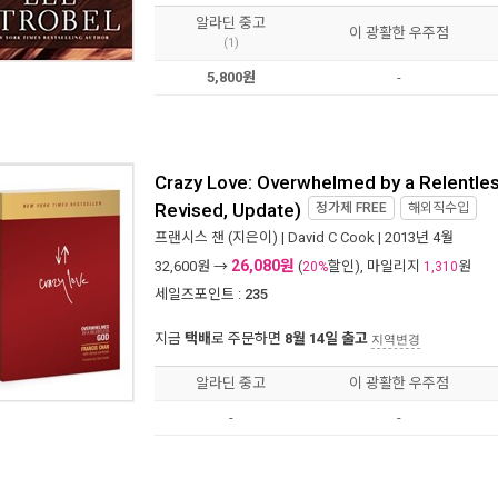
알라딘 중고
이 광활한 우주점
(1)
5,800원
-
Crazy Love: Overwhelmed by a Relentle
Revised, Update)
정가제
FREE
해외직수입
프랜시스 챈
(지은이) |
David C Cook
| 2013년 4월
26,080원
32,600
원 →
(
할인), 마일리지
원
20%
1,310
세일즈포인트 :
235
지금
택배
로 주문하면
8월 14일 출고
지역변경
알라딘 중고
이 광활한 우주점
-
-