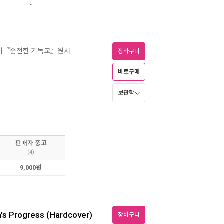
-
이스의『순전한 기독교』원서
장바구니
바로구매
보관함
판매자 중고
(4)
9,000원
m's Progress (Hardcover)
장바구니