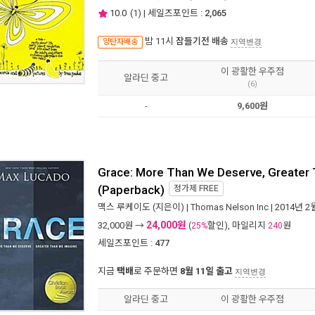
10.0
(
1
) | 세일즈포인트 :
2,065
밤 11시
잠들기전 배송
양탄자배송
지역변경
이 광활한 우주점
알라딘 중고
(6)
-
9,600원
Grace: More Than We Deserve, Greater
(Paperback)
정가제
FREE
맥스 루케이도
(지은이) |
Thomas Nelson Inc
| 2014년 2
24,000원
32,000
원 →
(
할인), 마일리지
원
25%
240
세일즈포인트 :
477
지금
택배
로 주문하면
8월 11일 출고
지역변경
알라딘 중고
이 광활한 우주점