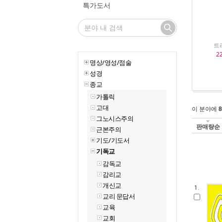
특가도서
트리
2
명상/영성/점술
성경
종교
가톨릭
고대
이 분야에
8
그노시스주의
판매량순
근본주의
기도/기도서
기독교
감독교
감리교
개신교
1.
교리 문답서
교육
교회