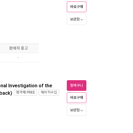
바로구매
보관함
판매자 중고
-
nal Investigation of the
장바구니
back)
정가제
FREE
해외직수입
바로구매
보관함