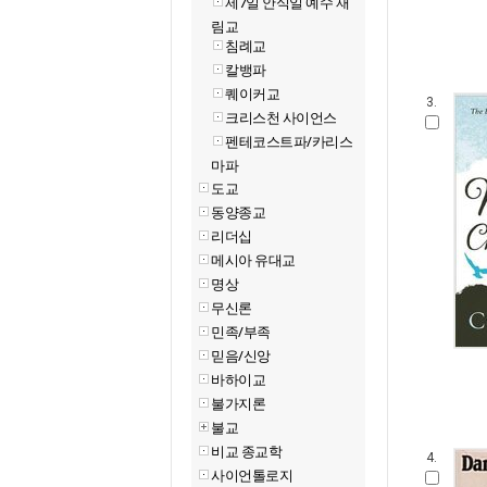
제7일 안식일 예수 재
림교
침례교
칼뱅파
퀘이커교
3.
크리스천 사이언스
펜테코스트파/카리스
마파
도교
동양종교
리더십
메시아 유대교
명상
무신론
민족/부족
믿음/신앙
바하이교
불가지론
불교
비교 종교학
4.
사이언톨로지