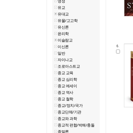
영성
유교
유대교
유물/고고학
유신론
윤리학
이슬람교
이신론
6.
일반
자이나교
조로아스트교
종교 교육
종교 심리학
종교 에세이
종교 역사
종교 철학
종교/정치/국가
종교단체/기관
종교와 과학
종교적 편협/박해/충돌
종말론