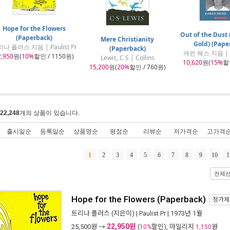
Hope for the Flowers
Out of the Dust 
(Paperback)
Mere Christianity
Gold) (Pape
나 폴러스 지음 | Paulist Pr
(Paperback)
캐런 헤스 지음 | Sc
2,950
원(
10%
할인 / 1150원)
Lewis, C S | Collins
10,620
원(
15%
할인
15,200
원(
20%
할인 / 760원)
22,248
개의 상품이 있습니다.
출시일순
등록일순
상품명순
평점순
리뷰순
저가격순
고가격
1
2
3
4
5
6
7
8
9
10
1
전체
Hope for the Flowers (Paperback)
정가
트리나 폴러스
(지은이) |
Paulist Pr
| 1973년 1월
22,950원
25,500
원 →
(
할인), 마일리지
원
10%
1,150