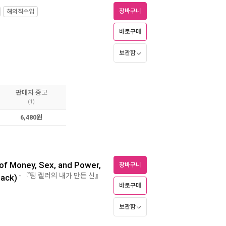
장바구니
해외직수입
바로구매
보관함
판매자 중고
(1)
6,480원
of Money, Sex, and Power,
장바구니
- 『팀 켈러의 내가 만든 신』
back)
바로구매
보관함