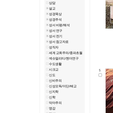
상담
설교
성경묵상
성경주석
성서 비평/해석
성서 연구
성서 전기
성서 참고자료
성직자
세계 교회주의/종파초월
섹슈얼리티/젠더연구
수도생활
시크교
5.
신도
신비주의
신성모독/이단/배교
신지학
신학
악마주의
영감