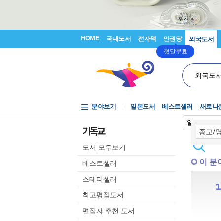
HOME
국내도서
전자책
만권당
외국도서
첫달무료
외국도
분야보기
일본도서
베스트셀러
새로나
일본어입력
기독교
도서 모두보기
이 분
베스트셀러
스테디셀러
최고평점도서
편집자 추천 도서