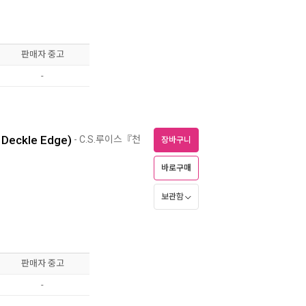
판매자 중고
-
 Deckle Edge)
- C.S.루이스『천
장바구니
바로구매
보관함
판매자 중고
-