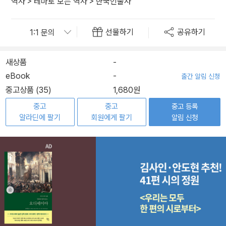
역사
>
테마로 보는 역사
>
한국인물사
선물하기
공유하기
새상품
-
eBook
-
출간 알림 신청
중고상품 (35)
1,680원
중고
중고
중고 등록
알라딘에 팔기
회원에게 팔기
알림 신청