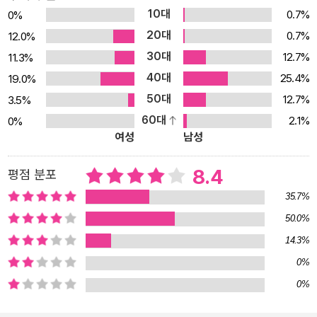
10대
0.7%
0%
야말로 그들이 배움을 실천하고, 스스로를 독려할 수 있는 발판이었
20대
0.7%
12.0%
던 것이다. 이 책은 조선의 대표적인 선비 9명의 삶을 그 주변 사람들
30대
12.7%
11.3%
과의 관계 속에서 알아보기 쉽게 정리했다. 이황, 조식, 이이, 정철, 허
40대
초희, 허균, 윤선도, 정약용, 김정희의 삶을 따라 가다보면 나의 이웃
25.4%
19.0%
같은 친근함을 느끼게 된다. 동갑내기 경쟁자 이황과 조식, 은우의 정
50대
12.7%
3.5%
을 나누었던 이이와 정철, 이백년의 시간을 뛰어넘는 사제관계 이황
60대
2.1%
0%
여성
남성
과 정약용 등 그동안 알지 못했던 새로운 관계를 보게 된다. 또한 이
책에는 부모의 묘를 3년간 떠나지 않고 지키는 효심, 병으로 자식을
8.4
평점 분포
잃은 슬픔, 어린 나이에 얻은 아내에 대한 각별한 애정 등 코끝이 찡해
지는 에피소드가 가득하다. 아들로, 가장으로, 친구로 살다간 선비의
35.7%
구체적인 삶 속으로 뛰어들다! *선비, 그들을 사랑한 후원자들 퇴계
50.0%
이황의 뒤에는 남편 없이 누에를 쳐 뒷바라지한 어머니가 있었다. 남
14.3%
명 조식에겐 그의 정신세계를 깊이 이해하고 진심으로 사랑한 친구
0%
대곡이 있었다. 율곡 이이는 어린 나이에 친모 신사임당을 잃고도 외
0%
할머니가 있어 외롭지 않았다. 송강 정철은 그의 실수마저도 감싸안
아주는 친구 율곡에게 위로를 받았다. 난설헌 허초희에겐 그녀의 재