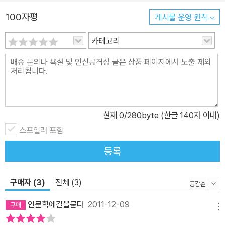
능을 알아봐 주고 격려해준 오빠가 있었다. 교산 허균은 스승 손곡에
100자평
게시물 운영 원칙
게 글 솜씨만 아니라 규범에 얽매이지 않는 자세까지 배웠다. 고산 윤
카테고리
선도가 유배되었을 때 목숨을 내걸고 변론한 친구 조경이 있었다. 다
산 정약용이 철없던 어린 시절, 형과 형수가 힘들게 씻기고 입혀 뒷바
라지했다. 추사 김정희에게는 각별한 애정으로 살갑게 지내던 현모양
처가 있었다. 이성계의 뒤에 킹메이커 정도전이 있다면, 퇴계의 뒤에
는 그를 뒷바라지한 어머니가 있었다. 그들을 위로하고 함께 아파하
고, 지켜준 사람들이 없었다면 우리가 기억하는 선비의 모습은 한결
현재
0
/280byte (한글 140자 이내)
초라해졌을 것이다. 그리하여 '선비의 탄생'에는 선비를 있게 한 가족,
스포일러 포함
친구들 이야기가 가득하다. 이처럼 선비의 모습을 입체적으로 복원할
등록
수 있었던 것은 문학성이 빛나는 시 한 수, 세계에 내놓아도 부끄럽지
않은 학문적 성과에 사람을 대함에 소홀하지 않았던 선비들의 삶이
고스란히 묻어 있기 때문이었다. 친우에게 부친 편지, 스승에게 보낸
구매자 (3)
전체 (3)
시 한 수에는 선비의 마음과 정신세계가 담겨 있어 사람 냄새가 물씬
인문학에길을묻다
2011-12-09
풍긴다. 퇴계는 정신이 온전하지 못한 아내가 죽음을 편안히 맞이할
메뉴
때까지 자상하게 배려했으며, 남명은 아무 일이 없다가도 아들을 잃