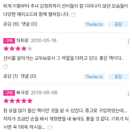
퇴계 이황부터 추사 김정희까지 선비들의 잘 더러나지 않던 모습들이
은 6월 11일만 되면 어김없이 통증에 시달렸다. 송강 정철은 술과 여
다양한 애피소드와 함께 펼쳐집니다
자를 즐기는 아들 걱정에 잔소리를 해야 했다. 율곡은 죽도 못 먹을 정
공감 (
6
)
댓글 (0)
도로 가난했지만 친척 식구들까지 모두 거둬 먹여 살렸다. 허난설헌
은 명문가에서 태어났지만 남편과의 불화로 외로웠고, 교산은 그런
차트랑
2010-05-18
누나의 문집을 펴내 그를 기렸다. 다산은 자녀를 여섯이나 가슴에 묻
메뉴
는 아픔을 견뎌야 했다. 제주도 유배지에서 아내의 죽음에 통곡하던
추사는 죽음을 무릅쓰고 바다를 건너온 제자 덕분에 추사체를 완성해
선비를 알아가는 교두보로서 그 역할을 다하고 있다. 좋은 책이다..
낼 수 있었다. 교통이 불편하고 먹거리를 걱정해야 했던 시절, 어쩜 우
리가 떠올리는 것만큼 선비들의 모습은 그리 우아하지도, 고고하지도
공감 (
1
)
댓글 (0)
않았을지 모르겠다. 힘든 유배 생활에서 몇 달을 기다려 받은 친구의
편지에 위안을 받고, 어려운 살림살이를 감당해야 하는 아내에게 미
북극성
2019-06-08
메뉴
안해하고, 공부하지 않는 아들의 무심함에 속이 상하고... 이것이 진정
우리와 다르지 않은 선비들의 삶이었다. 우리가 ‘선비’라는 빛 좋은 말
참 공을 많이 들인 책이란 것을 알 수 있었다. 중고로 구입하였는데...
로 칭하는 그들의 삶은, 때론 역경을 딛고 일어난 인간 승리 같기고 하
저자가 조금만 손을 봐서 개정판을 내 놓아도 좋을 것 같다. 기회가 되
고, 때론 뒤틀린 운명의 희생양 같기도 하다. 저자는 이러한 선비들의
시면 꼭 1회독 하시길...
실생활을 그대로 복원하고, 한 시대를 열심히 살다간 그들의 인생을