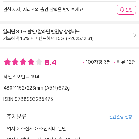
관심 저자, 시리즈의 출간 알림을 받아보세요
신청
알라딘 30% 할인! 알라딘 만권당 삼성카드
카드혜택 15% + 이벤트혜택 15% (~2025.12.31)
8.4
100자평 3편
리뷰 12편
세일즈포인트
194
480쪽
152*223mm (A5신)
672g
ISBN 9788993285475
주제분류
신간알림 신청
역사
>
조선사
>
조선시대 일반