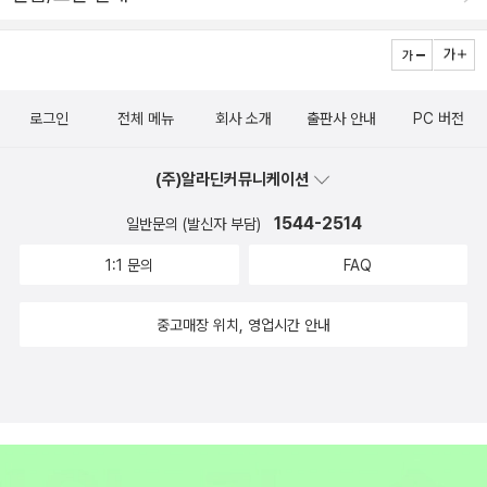
다 문학사상사의 책을 읽다보니 다른 출판사책이던 이 책만 남아버렸
을 모두 다룬 다는 것은 시도 자체가 무리한 일 일지도 모른다. 그러나
다.. 결국 1Q84를 사면서 같이 사긴 했는데.. 어쩐지 이 책을 먼저 읽
이 책은 그동안 우리가 알아왔던 인물들에 대해서 좀더 명료한 자료
을 것 같다..9월 26일 독서!요즘 사기가 열풍인가? 여기저기서 이 책
를 바탕으로만날 수 있는 장을 마련하고 있다.이 책을 읽다보면해당
을 추천하는 것을 많이 보기도 했고, 3기 서평단 도서이기도 했고, 이
인물에 대해 더 알고 싶다는 생각이 들 수도 있다. 차 후에 그 인물들
로그인
전체 메뉴
회사 소개
출판사 안내
PC 버전
제 인문학도 좀 배워보기도 싶기도 하고, 이래저래 그냥 사버렸다. 어
을 좀더 깊이 있게 다루고 있는 도서를 찾아 읽는다면 이 책은 그 목적
제 당일배송이 되었는데, 동생이 다른 책엔 관심은 없고 이 책은 자기
과 역할을다 하였다고할 수 있다.즉, 이 책에서 해당 인물들을 모두 다
(주)알라딘커뮤니케이션
가 먼저 읽을 것이라고 했으니 그만큼 매력이 있나?8월 31일 출간되
알려고 하면 욕심이겠지만, 이 책을 통해그 인물을 조명하고해당 도
었고, 그렇게 기다리던 요시모토 바나나의 책이면서도 어차피 읽을
서를 찾아 읽는 교두보로서의 역할로 활용한다면 단연 좋은 도서라
1544-2514
일반문의 (발신자 부담)
거 조금만 미루자미루자 하다 결국 한달이 지나서야 사게 되었다. 좋
생각한다.물론 이 책은 교두보 그 이상의 역할을 우리에게 해주고 있
1:1 문의
FAQ
아하는 작가면 다른 책을 제치고 사게되는 경우도 많지만, 어차피 읽
어 그 가치가 남다르다고 생각한다.
을 거라는 생각에 다른 책에 밀리는 경우도 많은데 이 책이 딱 그 모양
중고매장 위치, 영업시간 안내
이다. 아마도 오늘 오후 배송될텐데.. 빨리 읽어야겠다..9월 26일 독
서!역사서에 대해 자세히 알지는 못하지만 이덕일선생님과 신정일선
생님의 책은 매버 재미있게 읽었었다. 그래서 아무런 고민없이 이 책
을 사버렸다. 고조선에 대한 이야기도, 고구려에 대한 이야기도 좋았
지만, 뭐니뭐니 해도 조선왕독살사건이 최고였는데.. 이 책은 또 어떤