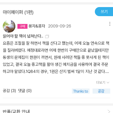
어쩔 수가 없는 일이다...조선의 선비는 당쟁과 무관한 분들이 거의 없
닦는 일은 효도와 우애로써 근본을 삼아야 한다. 효도와 우애에 자기
는 실정이다. 왜냐면선비들이 조선 중앙 정부의핵심이 었기 때문이
쓰기
마이페이퍼 (1편)
의 본분을 다하지 않으면 비록 학식이 고명하고 문체가 찬란하고 아
다. 이런 인물 중 하나가바로 송강 정철이다. 송강은 우리 문학사에도
름답다 하더라도 흙담에다 아름답게 색칠해 놓은 것에 지나지 않는
길이 남을작품들을 남겨 학교에서도 배우고 있지만 그의 정치 역정은
몽자&콩자
2009-09-26
메뉴
다. 자기 몸을 엄정하게 닦아놓았다면 그가 사귀는 벗도 자연히 단정
실로 파란 만장했다고 할 수 있다. 이 책의 아쉬 운점은 정철의 좋은
한 사람이어서 같은 기질로 인생의 목표가 비슷하게 되어 친구 고르
읽어야 할 책이 넘쳐난다..
점만을 부각시킨 점이라 할 수 있다.고산 윤선도 역시 당쟁의 한 중앙
는 일에 특별히 힘쓰지 않아도 된다. -다산 정약용-
요즘은 조절을 잘 하면서 책을 산다고 했는데, 어제 오늘 연속으로 책
에 있던 인물이었다. 그의 고독을 잠시나마 함께 맛볼 수 있다.이 외에
을 질러버렸다. 예정대로라면 어제 한번의 구매만으로 끝났을테지만
도 조선이 자랑 할 만한 인물인 정약용과 추사 김정희에 대해서역사
동생의 문제집이 한권이 끼면서, 원래 사려던 책들 중 못사게 된 책이
속의 한 인물로서가 아니라 당사자들을 직접 조명하고 있다. 이 점은
있었고, 결국 오늘 중고책을 팔아 생긴 예치금을 사용하여 결국 주문
이책이 주는 장점이라고 할 수 있다.한 사건 속에서 그 사건과 함께 흘
하고야 말았다.1Q84의 경우, 1권은 산지 벌써 1달이 지난 것 같다.
러가는 인물이 아닌, 직접적인 조명을 받은 각 인물들을 살펴볼 수 있
알사탕이벤트 할때 덜컥 사놓고는 두꺼운 분량에 질려 여짓껏 2권을
는 좋은 기회를 이 책은 제공하고 있는 것이다.이 책에서 조명하고 있
더보기
사지 않다가 결국 어제 사고야 말았다. 빨리 읽어야 할텐데.. 너무 두
는 선비들을 만나자면 이 선비들과 교분이 있었던 많은 다른 선비와
공감 (
3
)
댓글 (0)
껍다..9월 27일 독서!하루키의 에세이는 거의 읽지 않은 상태이지만
도 마주하게된다. 또 다른 선비들과의 만남도 이 책은 제공하고 있는
소설류는 이 책을 빼곤다 읽은것 같다.문학사상사의 표지도 이쁜 것
데, 그분들 역시 독서 하는 내내 궁금증을 자아냈다. 이 책이 주는 또
은 아니지만 워낙 하루키의 책이 많이 나왔고, 그래서 매번 읽을 때마
다른 좋은 점이다. 아주 매력적이었다..물론 453쪽 안에 9분의 인물
반품/교환 안내