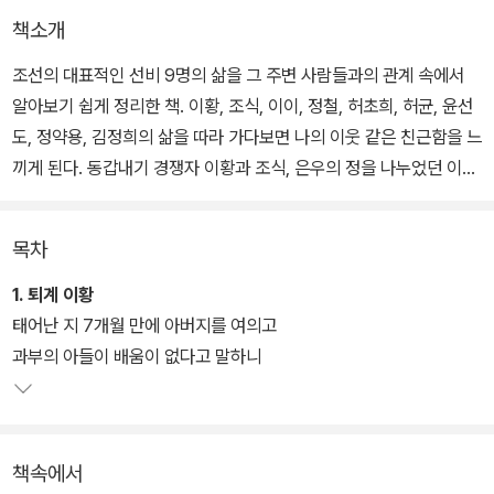
책소개
조선의 대표적인 선비 9명의 삶을 그 주변 사람들과의 관계 속에서
알아보기 쉽게 정리한 책. 이황, 조식, 이이, 정철, 허초희, 허균, 윤선
도, 정약용, 김정희의 삶을 따라 가다보면 나의 이웃 같은 친근함을 느
끼게 된다. 동갑내기 경쟁자 이황과 조식, 은우의 정을 나누었던 이이
와 정철, 이백년의 시간을 뛰어넘는 사제관계 이황과 정약용 등 그동
안 알지 못했던 새로운 관계를 보게 된다.
목차
또한 이 책에는 부모의 묘를 3년간 떠나지 않고 지키는 효심, 병으로
1. 퇴계 이황
자식을 잃은 슬픔, 어린 나이에 얻은 아내에 대한 각별한 애정 등 코끝
태어난 지 7개월 만에 아버지를 여의고
이 찡해지는 에피소드가 가득하다. 옛사람과의 만남은 무뎌진 우리의
과부의 아들이 배움이 없다고 말하니
감수성을 일깨우고 인간관계 속에서 변치 않는 가치 신뢰를 끌어낼
것이다. 역사의 소용돌이 속에서도 꿋꿋이 자신의 삶을 산 이들의 인
생을 더듬으며 참된 인간관계에 대해 한 수 배우게 된다.
책속에서