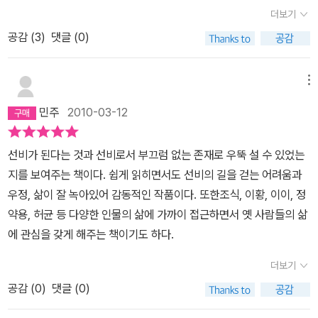
과 난설헌 허초희이다.남명 조식 선생님은 교과서에서 찾아 볼 수 없
더보기
다. 역사의 소용돌이 속에서도 꿋꿋이 자신의 삶을 산 이들의 인생을
는 무명의 선비이기 때문에 특기할 만한 인물이라는 점인데, 알보고
공감 (
3
)
댓글 (0)
더듬으며 참된 인간관계에 대해 한 수 배우게 된다. *사람을 대하는
면 퇴계 이황이나 율곡 이이 못지 않은 학문을 닦으신 분이고 배움을
자세 - 우리 선비에게 한 수 배우다 가도(家道)를 파괴치 않기 위해
행하는데 가장 앞장 섰던 분이라는 것을 알 수 있다.이 책에서 남명 조
서는 어버이는 아들에게 매사를 균등하게 해야 마음이 평안해진다.
신 선생님을 소개받아 그분관련 도서를 읽도록 할 정도로 내게는 인
메뉴
그렇게 하기란 힘들고 어려운 일이지만 노력해야 한다. 형제가 일체
상 깊은 인물이었다.조선에서 선 비 한 분을 꼽으라하면 단연코 남명
민주
2010-03-12
라고 하지만 마음이 하나가 안 되면 일체가 될 수 없다. 어느 한쪽을
조식 선생님을 꼽을 것이다.조선이 선비의 나라였고, 성리학의 나라
서운하게 하면 평화는 깨어진다. 또 형의 흠이 나의 흠이고, 동생의 흠
였기 때문에 난설헌 허초희는 그 희생양 일 수 밖에 없었다. 선비의 나
선비가 된다는 것과 선비로서 부끄럼 없는 존재로 우뚝 설 수 있었는
이 나의 흠임을 알아야 한다. -퇴계 이황- 사람을 접대하는 데는 뜻을
라는 뛰어나고도 능력있는 여성이 그 능력의 빛을발 할 수 있도록 허
지를 보여주는 책이다. 쉽게 읽히면서도 선비의 길을 걷는 어려움과
합치고 우러러 받드는 것이 으뜸이다. 나이가 나보다 배가 되는 사람
락하지 않았다. 시대를 잘 못 타고 났다고 치부하기에는 그 재주가 너
우정, 삶이 잘 녹아있어 감동적인 작품이다. 또한조식, 이황, 이이, 정
이면 어버이처럼 섬겨야 한다. 10년이 손위인 사람은 형으로 모셔야
무나 아까운 여성이었다. 조선은 학문을 귀이 여기고, 배움을 소중히
약용, 허균 등 다양한 인물의 삶에 가까이 접근하면서 옛 사람들의 삶
하고, 5년이 위이면 존경하는 마음으로 대할 것이다. 이처럼 나이가
했던 나라고 생각하지만 난설헌 허초희을 생각하면 조선의 학문은 과
에 관심을 갖게 해주는 책이기도 하다.
많고 적음이 사람을 접대하는 데는 아주 중요한 기준이 되는 것이다.
연 누구를 위한 학문이었는지 되묻고 싶을 뿐이다.백성을 위한 학문
-율곡 이이- 친구를 사귀는 것은 그에게서 선함과 기풍을 배우는 것
이었는가....아니면 자신들의 그 무엇을 위한 학문이었던가.... 과연 선
더보기
이다. 나에게 끊임없이 선(善)해질 것을 권유하는 사람, 그가 곧 친구
비란 무엇인가...끈임없는 질문을 던지게 된다...이미 고인이 된 조선
공감 (
0
)
댓글 (0)
이다. 내 행동의 기준이 되는 사람을 우러르는 것이 친구 관계이다. 그
의 선비들께 여쭈어봐야소영 없는 일인 줄 알지만, 그 안타까움만은
런 사귐이라면 옛날과 지금을 가릴 필요가 없다. -고산 윤선도- 몸을