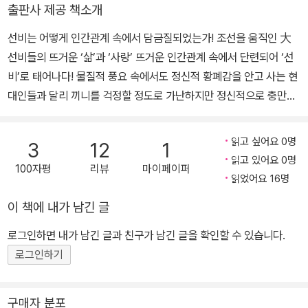
려고 수업 중에 학생들에게 질문을 많이 하며, 2000년부터는 수업에
출판사 제공 책소개
대한 학생들의 의견을 기록하는 ‘수업 일지’를 매일 만들고 있다. 한시
선비는 어떻게 인간관계 속에서 담금질되었는가! 조선을 움직인 大
와 시조를 좋아하고 역사서 읽기를 즐긴다. 선비를 통해 이 시대에 필
선비들의 뜨거운 ‘삶’과 ‘사랑’ 뜨거운 인간관계 속에서 단련되어 ‘선
요한 진정한 가치를 일깨우기를 바라며, 그간 주목하지 않았던 선비
비’로 태어나다! 물질적 풍요 속에서도 정신적 황폐감을 안고 사는 현
들의 인간관계에 대해 쓴 『선비의 탄생』(다산초당, 2008)을 출간했
대인들과 달리 끼니를 걱정할 정도로 가난하지만 정신적으로 충만했
다. 그 밖의 저서로 『즐거운 시 공부』, 『언어영역 195 개념잡기』, 『국
던 사람들이 있었다. 그들은 바로 평생을 청렴하게 살았던 조선의 선
어 선생님과 함께 읽는 현대시』 등이 있다. 『종례 시간』은 저자가 30
비들이다. 그동안 학문적 성과나 정치적 업적에서 선비의 가치를 조
년 가까이 학교 안팎에서 학생들과 눈높이를 맞추며 소통하기 위해
읽고 싶어요 0명
3
12
1
명했다면, '선비의 탄생'은 아들로, 가장으로, 친구로 한 시대를 뜨겁
애쓴 결과물이다. 풍부한 독서 및 다양한 교육활동에서 깨친 삶의 지
읽고 있어요 0명
100자평
리뷰
마이페이퍼
게 살았던 선비의 인간적인 모습에 주목했다. 그리하여 진정 선비를
혜를 재료 삼아 종례 시간에 전한 이야기들 가운데 학생들이 특히 좋
읽었어요 16명
완성한 것은 그들의 가슴을 뜨겁게 달군 주변 사람들이었다는 결론을
아한 88편을 추려 모아, 학생들의 오늘과 내일을 한 번 더 다독이고
이 책에 내가 남긴 글
도출할 수 있었다. 기꺼이 후원자가 되어준 친구, 가족이 아니었다면
자 했다.
지금의 후광이 가능했을지 의문이다. 쇠붙이가 담금질을 거치면서 불
로그인하면 내가 남긴 글과 친구가 남긴 글을 확인할 수 있습니다.
순물이 제거되듯이, 선비는 인간관계 속에서 정련(精鍊)되고 마침내
로그인하기
보석으로 거듭났다. 보석은 스스로 빛을 내면서 이웃한 보석을 더 반
짝이게 하고, 그 빛을 받아 더 빛나는 존재가 된다. 이처럼 서로를 반
구매자 분포
짝이게 하는 인간관계 속에서 선비는 탄생되었다. 사람과 사람 관계