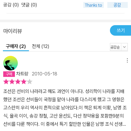
공감 (
0
)
댓글 (0)
바라보는 따뜻한 시선을 잃지 않았다. 이 책을 읽다보면 진정 안다고
말할 수 없었던 위인들이 어느새 친구처럼, 아버지처럼 성큼 다가와
있다. 선비들의 따뜻한 메시지, ‘사람 간의 끈끈한 신뢰만이 우리의 삶
쓰기
마이리뷰
을 온전하게 채운다!’ 중학교에서 국어를 가르치는 저자 김권섭은 우
리의 역사, 우리의 언어에 남다른 애정을 가지고 오랜 시간 수많은 역
구매자 (2)
전체 (12)
사서를 독파했다. 그는 점차 인간적인 아픔과 기쁨을 고스란히 간직
한 채 ‘앎’과 ‘삶’을 하나로 완성했던 선비들의 삶에 매료되었다. 지금
메뉴
까지 조선의 시대정신 선비의 내면을 엿보려는 많은 시도가 있었지
만, 선비의 단편적인 모습만으로는 현대사회에 소구할 수 있는 하나
차트랑
2010-05-18
의 정신적 가치관을 끄집어내기는 힘들었다. 저자는 위인이 아니라
한 사람으로써 선비의 생과 삶, 죽음에 접근했고, 그리하여 집필된 원
조선은 선비의 나라라고 해도 과언이 아니다. 성리학이 나라를 지배
고가 <선비의 탄생>이다. 선비들의 삶은 인간 간의 끈끈한 신뢰감만
했던 조선은 선비들이 국정을 맡아 나라를 다스리게 했고 그 영향은
이 우리의 현재가 삶의 덧없음과 외로움에 부식되지 않게 해준다고
고스란히 우리 역사의 흔적으로 남아있다.이 책은 퇴계 이황, 남명 조
일러준다. 사람과 사람을 이어주는 신뢰감은 힘들고 어려운 세상사를
식, 율곡 이이, 송강 정철, 고산 윤선도, 다산 정약용을 포함한9분의
이겨내는 가장 큰 방패였다. 옛사람과의 만남은 무뎌진 우리의 감수
선비를 다룬 책이다. 이 중에서 특기 할만한 인물은 남명 조식 선생님
성을 일깨우고 인간관계 속에서 변치 않는 가치 신뢰를 끌어낼 것이