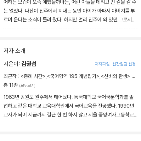
경계할 뜻을 모르니 이로 나는 항상 마음이 초조할 뿐이다. 천만 조심
어하는 모습이 오죽 예뻤을까마는, 어린 아들을 데리고 먼 길을 갈 수
하라. 나머지는 총총하여 다하지 못한다.
는 없었다. 다산이 진주에서 지내는 동안 아이가 아파서 아버지를 부
-'송강 정철' 편 중에서
르며 운다는 소식이 들려 왔다. 하지만 멀리 진주에 와 있던 그로서는
어쩔 도리가 없었다. 다시 집으로 돌아왔을 때 아이가 기뻐하는 낯빛
을 보이지 않았다. 다산은 아들이 자기를 원망한다는 생각에 마음이
불편했다. 그런데 며칠 후에 그만 아이가 죽고 말았다. 날짜를 헤아려
저자 소개
보니, 진주에서 회갑 잔치를 한다며 기생들을 데리고 실컷 놀던 시기
에 어린 아들은 병마에 시달리고 있었다. 다산은 마음이 빗나가서 재
지은이:
김권섭
저자파일
신간알림 신청
앙을 겪는 거라며 자기 행동을 깊이 뉘우쳤다. 아들을 서산 기슭에다
최근작 :
<종례 시간>
,
<국어영역 195 개념잡기>
,
<선비의 탄생>
…
묻어 주면서 다산은 훗날 자신도 그곳에 묻혀서 이승에서 못했던 아
총 11종
(모두보기)
버지 역할을 다하겠다고 안타까워했다. 아들이 언제나 찾아와서 의지
1963년 강원도 원주에서 태어났다. 동국대학교 국어국문학과를 졸
할 수 있는 사람, 아버지는 바로 그런 사람이어야 함을 다산은 새삼 가
업하고 같은 대학교 교육대학원에서 국어교육을 전공했다. 1990년
슴에 새겼다.
교사가 되어 지금까지 결근 한 번 하지 않고 서울 중앙여자고등학교
-'다산 정약용' 편 중에서
국어 교사로 살아가고 있다. 좋은 교사가 되려면 열심히 책을 읽어야
한다고 생각하며 매년 100권의 책을 읽는다. 생각하는 힘을 길러주