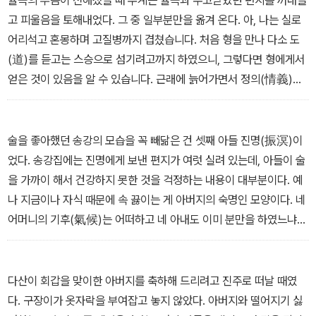
율곡의 부음이 전해졌을 때 우계는 율곡과 주고받았던 편지를 꺼내들
을 낼 때 어찌 헛되이 하겠습니까? 지금 제가 다행히 남자로 태어났
고 피울음을 토해내었다. 그 중 일부분만을 옮겨 온다. 아, 나는 실로
으니 하늘이 반드시 부여한 바가 있어 저에게 이룰 것을 요구할 것입
어리석고 혼몽하며 고질병까지 겹쳤습니다. 처음 형을 만나 다소 도
니다. 하늘의 뜻이 여기에 있는데 제가 어찌 오늘 갑자기 요절함을 근
(道)를 듣고는 스승으로 섬기려고까지 하였으니, 그렇다면 형에게서
심하겠습니까?”하니, 듣는 이가 비범하게 여겼다.
얻은 것이 있음을 알 수 있습니다. 근래에 늙어가면서 정의(情義)에
-'남명 조식' 편 중에서
있어 서로 신뢰하여 더욱 깊어지고 학문이나 기술을 강론하고 연마함
에 있어 서로 도움이 되어 더욱 절실해졌으니, 만약 형이 없었다면 내
가 자립하지 못했을 것이 분명합니다. (중략) 옛날 편지를 다시 꺼내
술을 좋아했던 송강의 모습을 꼭 빼닮은 건 셋째 아들 진명(振溟)이
어 펴 보니, 나에게 벼슬하는 의리에 대해 간곡하게 말씀해 주었는데,
었다. 송강집에는 진명에게 보낸 편지가 여럿 실려 있는데, 아들이 술
그 말씀이 깊고 간절하여 나도 모르게 편지를 쥐고 울었습니다. 형은
을 가까이 해서 건강하지 못한 것을 걱정하는 내용이 대부분이다. 예
그토록 나를 머무르도록 하였으면서 자신은 어찌 머물지 아니한 채
나 지금이나 자식 때문에 속 끓이는 게 아버지의 숙명인 모양이다. 네
돌아보거나 연연해함이 없이 차마 군부(君父)를 버리고 떠나간단 말
어머니의 기후(氣候)는 어떠하고 네 아내도 이미 분만을 하였느냐?
입니까.
극히 염려이다. 네 큰형은 초장(初場)에 들어가 과거에 급제하였다.
- '율곡 이이' 편 중에서
한 번 해보는 것도 관계는 없지만 병중의 출입으로 깊이 다행한 일이
다. 다만 그 후 소식은 어떨는지 모르겠다. 나는 잘 와서 지금 연기에
다산이 회갑을 맞이한 아버지를 축하해 드리려고 진주로 떠날 때였
이르렀다. 너는 대체 날로 고달프다 하면서도 아직도 양부(兩斧)를
다. 구장이가 옷자락을 부여잡고 놓지 않았다. 아버지와 떨어지기 싫