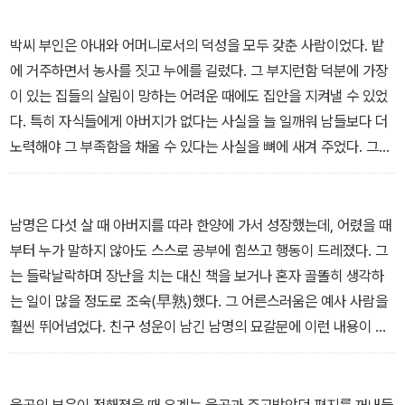
박씨 부인은 아내와 어머니로서의 덕성을 모두 갖춘 사람이었다. 밭
에 거주하면서 농사를 짓고 누에를 길렀다. 그 부지런함 덕분에 가장
이 있는 집들의 살림이 망하는 어려운 때에도 집안을 지켜낼 수 있었
다. 특히 자식들에게 아버지가 없다는 사실을 늘 일깨워 남들보다 더
노력해야 그 부족함을 채울 수 있다는 사실을 뼈에 새겨 주었다. 그러
면서도 늘 신중한 태도를 잃지 않았다. 젊은 나이에 과부가 되었다는
것, 아버지 없는 자식들이라는 것은 조선시대에 커다란 열등감이었을
것이다. 그 열등감으로 오히려 자녀들을 격려한 어머니의 지혜가 놀
남명은 다섯 살 때 아버지를 따라 한양에 가서 성장했는데, 어렸을 때
랍다. 우리는 흔히 열등감을 극복한 사례를 말할 때 에디슨이나 나폴
부터 누가 말하지 않아도 스스로 공부에 힘쓰고 행동이 드레졌다. 그
레옹을 인용한다. 그것이 잘못된 것은 아니지만 우리 역사 안에서 그
는 들락날락하며 장난을 치는 대신 책을 보거나 혼자 골똘히 생각하
런 사례를 찾아보는 노력도 필요하다. 퇴계와 그 어머니는 이런 사례
는 일이 많을 정도로 조숙(早熟)했다. 그 어른스러움은 예사 사람을
로 매우 적합하다.
훨씬 뛰어넘었다. 친구 성운이 남긴 남명의 묘갈문에 이런 내용이 보
- '퇴계 이황' 편 중에서
인다. 나이 8~9세에 병으로 자리에 눕게 되어 모부인이 근심스러운
안색을 지으니 공(=남명)이 자세를 가다듬고 기운을 내어 거짓으로
병이 조금씩 나아가는 것처럼 보이며 고하여 이르기를, “하늘이 사람