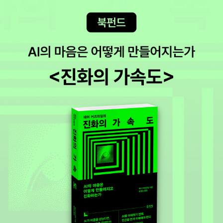
재미를 줄지..이 책, 이벤트를 하던데 꼭 당첨이나 되었으면.. 1등 카
메라는 필요없고, 3등 숭례문도 필요없는데.. 다만 2등 역사의 아침
책 10권이 무지 탐난다.. 많은 사람들이 이 책을 사서 확률은 낮겠지
만 그래도 잠시 기대나 해보자 싶다^^ 9월 29일 독서!다행히도 이 책
은 오늘 사긴 했지만 읽진않아도 된다.. 예전에 도서관 책을 빌려서 읽
었으니 말이다.. 읽은 책이라 안사도 되나 싶기도 했지만, 하루키의 책
이라 그냥 사버렸다.. 계속해서 사대는데도 워낙 작품이 많아 하루키
의 책의 절반도 못산것같은데.. 에세이는 내 취향이 아니니 그냥 포기
할까 싶기도 하다..국방부 불온서적에 장하준님의 책이고, 오랜 기간
동안 베스트셀러였지만 매번 다른 책에 밀려 여태껏 안 읽은 책인데..
이번 기회에 확 사버렸다.. 어떤 이야기이길래 사람들이 좋아하는지
정말 기대되는 책 중에 하나이다..이덕일선생님과 신정일선생님의 역
사서를 좋아하는 만큼 다산초당의 역사서 역시 매번 기대되는 책들이
다. 오늘 산 선비의 탄생은 나온지 시간은 좀 지났지만, 그리고 제목도
별로 끌리지않았지만 <조선선비살해사건>에 이어 선비에 대해 읽어
보자 싶다..철학과 문학의 만남이라.. 오래전 책이지만 제목에 끌려버