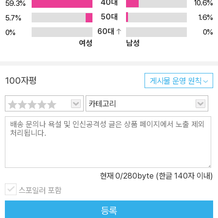
40대
10.6%
59.3%
50대
1.6%
5.7%
60대
0%
0%
여성
남성
100자평
게시물 운영 원칙
카테고리
현재
0
/280byte (한글 140자 이내)
스포일러 포함
등록