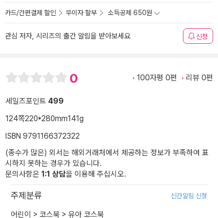
카드/간편결제 할인
무이자 할부
소득공제 650원
관심 저자, 시리즈의 출간 알림을 받아보세요
신청
0
100자평 0편
리뷰 0편
세일즈포인트
499
124쪽
220*280mm
141g
ISBN 9791166372322
(종수가 많은) 외서는 해외거래처에서 제공하는 정보가 부족하여 표
시하지 못하는 경우가 있습니다.
문의사항은
1:1 상담
을 이용해 주십시오.
주제분류
신간알림 신청
어린이
>
코스북
>
유아 코스북