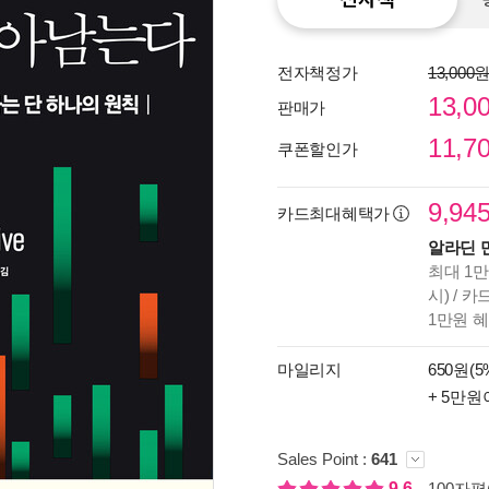
전자책정가
13,000
13,0
판매가
11,7
쿠폰할인가
9,94
카드최대혜택가
알라딘 
최대 1만
시) / 
1만원 
종이
마일리지
650원(5
미리
입니
+ 5만원
Sales Point :
641
9.6
100자평(