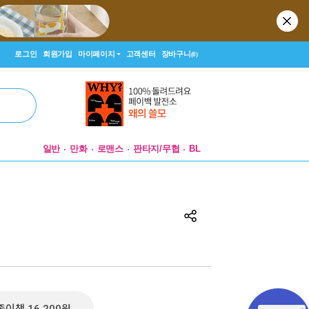
로그인
회원가입
마이페이지
고객센터
장바구니
(0)
일반
만화
로맨스
판타지/무협
BL