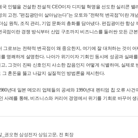
제국 인텔을 건설한 전설적 CEO이자 디지털 혁명을 선도한 실리콘 밸리
영의 고전. "편집광만이 살아남는다"는 모토와 "전략적 변곡점"이란 개
리더십 원칙, 조직 관리, 기업 문화의 총화를 담아냈다. 편집광이란 항상
변곡점이란 경쟁 방식부터 산업 구조까지 비즈니스를 둘러싼 모든 근본
서 그로브는 전략적 변곡점이 왜 중요한지, 여기에 잘 대처하는 것이 
를 명쾌하게 설명한다. 나아가 위기이자 기회인 동시에 성공과 실패를
고, 그것이 진짜 신호인지 사소한 잡음인지 어떻게 식별하며, 실제로 
 그 혼돈을 뚫고 나갈지 실질적인 방법론을 제시한다.
1980년대 일본 메모리 업체들의 공세와 1990년대 펜티엄 칩 오류 사
개인 사례를 통해, 비즈니스와 커리어 경영에서 위기를 기회로 바꾸어 생
말_권오현 삼성전자 상임고문, 전 회장