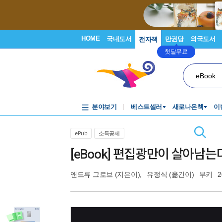
HOME
국내도서
만권당
외국도서
전자책
첫달무료
eBook
분야보기
베스트셀러
새로나온책
이
ePub
소득공제
[eBook] 편집광만이 살아남는
앤드류 그로브
(지은이),
유정식
(옮긴이)
부키
2