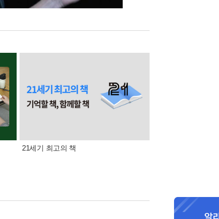
21세기 최고의 책
삼성카드가 쏜다! 알라