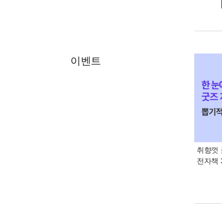
이벤트
취향껏 
전자책 