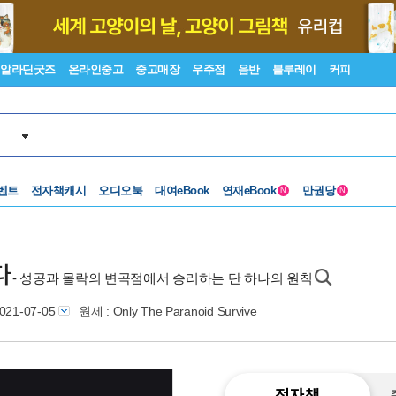
알라딘굿즈
온라인중고
중고매장
우주점
음반
블루레이
커피
벤트
전자책캐시
오디오북
대여eBook
연재eBook
만권당
N
N
다
- 성공과 몰락의 변곡점에서 승리하는 단 하나의 원칙
021-07-05
원제 : Only The Paranoid Survive
전자책