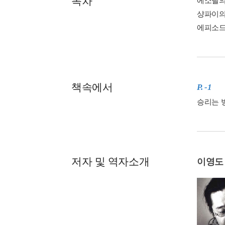
목차
에소릴의
샹파이의
에피소드
책속에서
P. -1
승리는 
저자 및 역자소개
이영도