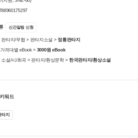
지원, SNE-60)
9788960175297
류
신간알림 신청
>
판타지/무협
>
판타지소설
>
정통판타지
>
가격대별 eBook
>
3000원 eBook
>
소설/시/희곡
>
판타지/환상문학
>
한국판타지/환상소설
 키워드
판타지