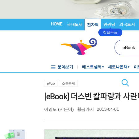
HOME
국내도서
만권당
외국도서
전자책
첫달무료
eBook
분야보기
베스트셀러
새로나온책
이
ePub
소득공제
[eBook] 더스번 칼파랑과 사
이영도
(지은이)
황금가지
2013-04-01