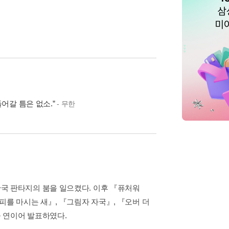
어갈 틈은 없소.”
- 무한
국 판타지의 붐을 일으켰다. 이후 『퓨처워
피를 마시는 새』, 『그림자 자국』, 『오버 더
 연이어 발표하였다.