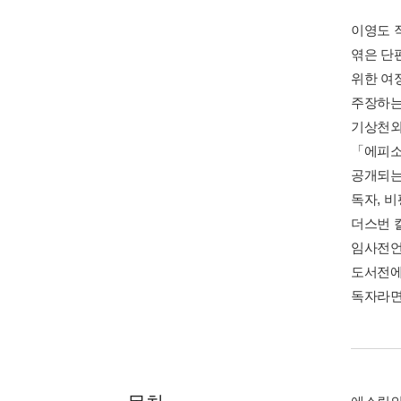
이영도 
엮은 단
위한 여
주장하는
기상천외
「에피소
공개되는
독자, 
더스번 
임사전언
도서전에
독자라면