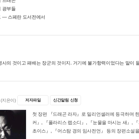
 드래곤
 광부들
 ― 스페란 도서전에서
병사의 것이고 패배는 장군의 것이지. 거기에 불가항력이었다는 말이 들
(지은이)
저자파일
신간알림 신청
첫 장편 『드래곤 라자』로 밀리언셀러에 등극하며 한
커』, 『폴라리스 랩소디』, 『눈물을 마시는 새』, 『
초이스』, 『어스탐 경의 임사전언』 등의 장편소설을