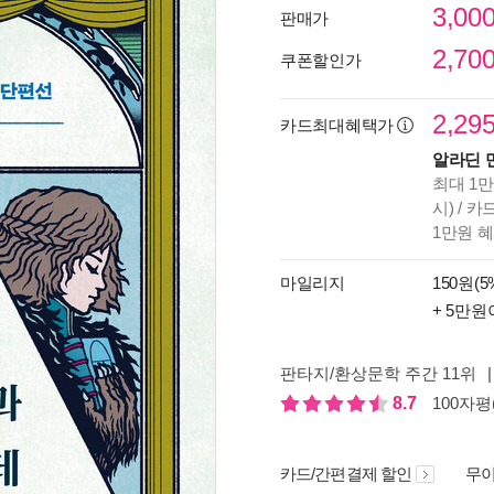
3,00
판매가
2,70
쿠폰할인가
2,29
카드최대혜택가
알라딘 
최대 1만
시) / 
1만원 
마일리지
150원(5
+ 5만원
판타지/환상문학 주간 11위
|
8.7
100자평(
카드/간편결제 할인
무이