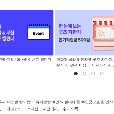
판타지&무협 8월 이벤트 캘린더
취향껏 골라요 전자책 굿즈 자판기 
전자책 3만원 이상 구매 시 다양한
무사 ‘더스번 칼파랑’과 유쾌발랄 여인 ‘사란디테’를 주인공으로 한 연작
편 「에피소드 ― 스페란 도서전에서」 추가 수록