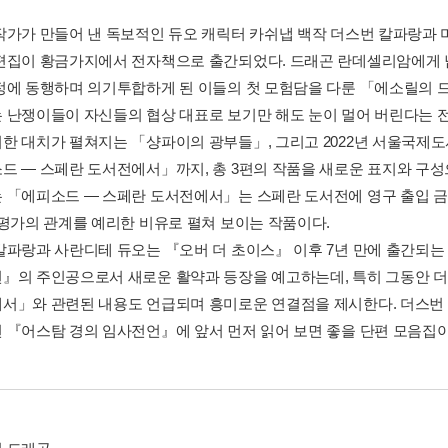
작가가 만들어 낸 독보적인 듀오 캐릭터 카쉬냅 백작 더스번 칼파랑과
편집이 황금가지에서 전자책으로 출간되었다. 드래곤 란데셀리암에게 
정에 동행하며 의기투합하게 된 이들의 첫 모험담을 다룬 「에소릴의 
 난쟁이들이 자신들의 협상 대표로 보기만 해도 눈이 멀어 버린다는
한 대치가 펼쳐지는 「샹파이의 광부들」, 그리고 2022년 서울국제도
드 ― 스페란 도서전에서」까지, 총 3편의 작품을 새로운 표지와 구성
 「에피소드 ― 스페란 도서전에서」는 스페란 도서전에 영구 출입 금
비평가의 관계를 예리한 비유로 펼쳐 보이는 작품이다.
칼파랑과 사란디테 듀오는 『오버 더 초이스』 이후 7년 만에 출간되는
』의 주인공으로서 새로운 활약과 등장을 예고하는데, 특히 그동안 더
서」와 관련된 내용도 언급되며 흥미로운 연결점을 제시한다. 더스번
 『어스탐 경의 임사전언』에 앞서 먼저 읽어 보면 좋을 단편 모음집이