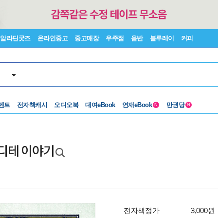
알라딘굿즈
온라인중고
중고매장
우주점
음반
블루레이
커피
벤트
전자책캐시
오디오북
대여eBook
연재eBook
만권당
N
N
란디테 이야기
전자책정가
3,000원