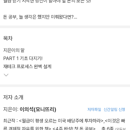
월급 받기 시작한 당신이 알아야 할 돈의 모든 것!
돈 공부, 늘 생각은 했지만 미뤄왔다면?
하루 5분, 4주로 재테크 상식이 내 것이 된다!
목차
“돈은 벌기 시작했는데, 재테크는 어렵다.”, “다들 주식이며 펀드며 재
테크를 하던데, 나는 무서워서 예·적금만 넣고 있다.” 라고 생각하고
지은이의 말
있다면, 퇴근길 5분씩 투자해 4주면 재테크를 끝내는 책 『4주 완성!
PART 1 기초 다지기!
첫 돈 공부』를 펼쳐보자. 돈을 어떻게 모으고 불려야 할지 모르는 사
재테크 프로세스 완벽 설계
회초년생을 위한 세상 쉬운 재테크 기본서다.
한 권으로 모든 재테크 상식을 정복할 수 있도록 ‘벌고, 쓰고, 모으고,
저자 소개
불리는’ 과정인 재테크 프로세스부터 은행, 증권, 보험, 부동산까지 전
분야에 대한 지식을 다루고 있다. 꼭 필요한 정보들만 골라 Day 1부
지은이:
이의석(모니뜨리)
저자파일
신간알림 신청
터 Day 28까지 4주 분량으로 구성했으며, 숨 막히는 줄글이 부담스
최근작 :
<월급이 평생 오르는 미국 배당주에 투자하라>
,
<이것은 빠
러운 밀레니얼 세대를 위해 그림과 스토리를 풍부하게 넣었다.
른 경제적 자유를 위한 책>
,
<4주 완성! 첫 돈 공부>
… 총 6종
(모두보