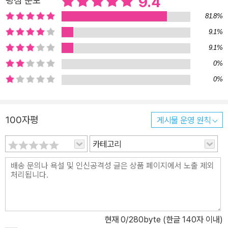
9.4
평점 분포
81.8%
9.1%
9.1%
0%
0%
100자평
게시물 운영 원칙
카테고리
현재
0
/280byte (한글 140자 이내)