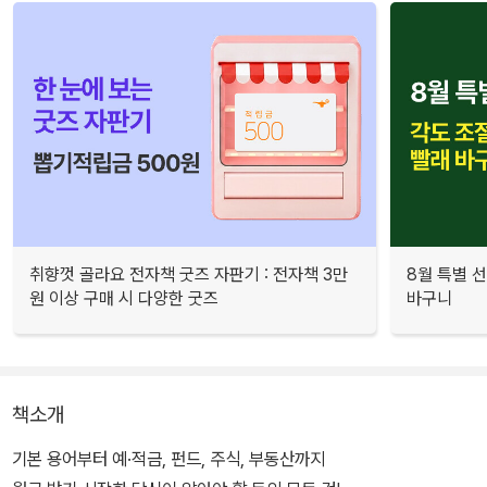
취향껏 골라요 전자책 굿즈 자판기 : 전자책 3만
8월 특별 선
원 이상 구매 시 다양한 굿즈
바구니
책소개
기본 용어부터 예·적금, 펀드, 주식, 부동산까지