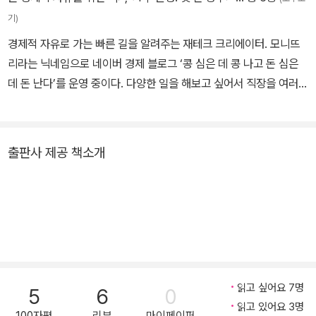
기)
경제적 자유로 가는 빠른 길을 알려주는 재테크 크리에이터. 모니뜨
리라는 닉네임으로 네이버 경제 블로그 ‘콩 심은 데 콩 나고 돈 심은
데 돈 난다’를 운영 중이다. 다양한 일을 해보고 싶어서 직장을 여러
차례 옮겼다. 첫 직장이었던 NH농협을 나와 선물회사(KB선물), 증
권회사(부국증권), 보험회사(동양생명), 부동산 등에서 폭넓은 커리
어를 쌓았다. 업무와 관련하여 금융투자분석사, 재무위험관리사, 외
출판사 제공 책소개
환관리사, 금융자산관리사, 공인중개사, CFP 등 13개의 금융자격증
을 취득했다. 그러던 중, 내가 아는 것을 남들에게 쉽고 재미있게 풀어
서 얘기하는 일에 소질을 발견하고 흥미를 느껴, 지금은 금융 및 재테
크와 관련된 글을 쓰는 것을 새로운 직업으로 삼고 있다. 그 성과로
《4주 완성! 첫 돈 공부》 《이것은 빠른 경제적 자유를 위한 책》을 집
필했고, 사회초년생들과 월급쟁이 독자들의 많은 사랑을 받았다. 이
번 책에는 저자가 직접 설계하고 검증한 미국 배당투자 시스템(3I)의
읽고 싶어요 7명
5
6
0
A~Z까지 모든 것을 담았다. 명확하고 차별화된 목표를 바탕으로, 소
읽고 있어요 3명
100자평
리뷰
마이페이퍼