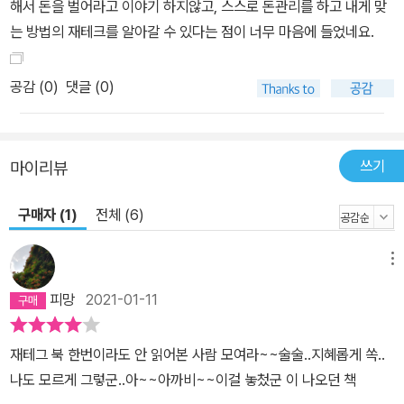
해서 돈을 벌어라고 이야기 하지않고, 스스로 돈관리를 하고 내게 맞
는 방법의 재테크를 알아갈 수 있다는 점이 너무 마음에 들었네요.
공감 (
0
)
댓글 (0)
쓰기
마이리뷰
구매자 (1)
전체 (6)
메뉴
피망
2021-01-11
재테그 북 한번이라도 안 읽어본 사람 모여라~~술술..지혜롭게 쏙..
나도 모르게 그렇군..아~~아까비~~이걸 놓첬군 이 나오던 책