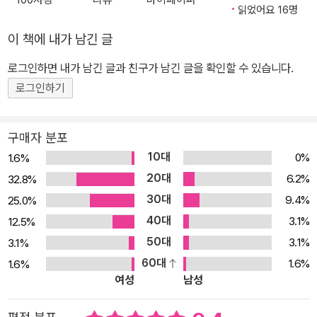
액으로 시작하는 초보 투자자도 포기하지 않고 은퇴할 때까지 쉽게
읽었어요 16명
해낼 수 있는 확실하고 안전한 투자법을 알려준다. 블로그 blog.nav
이 책에 내가 남긴 글
er.com/moneytree1004
로그인하면 내가 남긴 글과 친구가 남긴 글을 확인할 수 있습니다.
로그인하기
구매자 분포
10대
0%
1.6%
20대
6.2%
32.8%
30대
9.4%
25.0%
40대
3.1%
12.5%
50대
3.1%
3.1%
60대
1.6%
1.6%
여성
남성