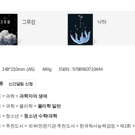
148*210mm (A5)
440g
ISBN : 9788983710444
류
신간알림 신청
서
>
과학
>
과학자의 생애
서
>
과학
>
물리학
>
물리학 일반
서
>
청소년
>
청소년 수학/과학
서
>
추천도서
>
외부/전문기관 추천도서
>
한국독서능력검정
>
제1회