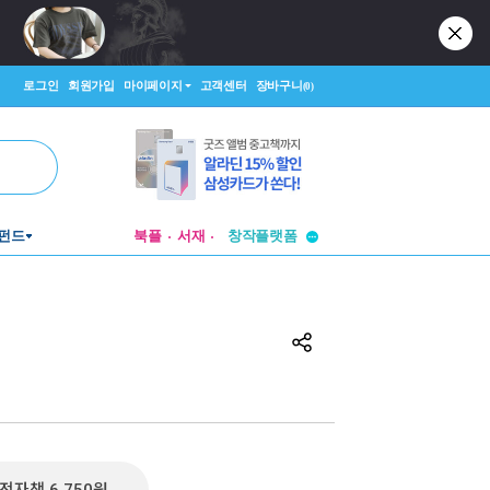
로그인
회원가입
마이페이지
고객센터
장바구니
(0)
투비컨티뉴드
펀드
북플
서재
창작플랫폼
투비컨티뉴드