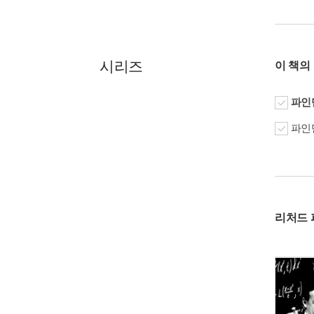
시리즈
이 책의
파인만
파인만
리처드 