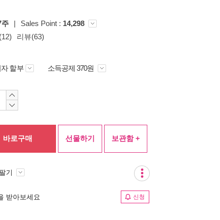
7주
|
Sales Point :
14,298
12)
리뷰(63)
자 할부
소득공제 370원
바로구매
선물하기
보관함 +
 팔기
림을 받아보세요
신청