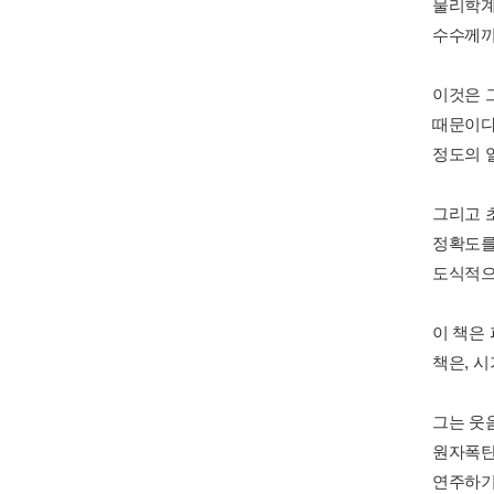
물리학계
수수께끼
이것은 
때문이다
정도의 
그리고 
정확도를
도식적으
이 책은
책은, 
그는 웃
원자폭탄
연주하기