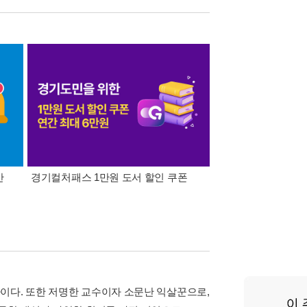
간
경기컬처패스 1만원 도서 할인 쿠폰
삼성카드가 쏜다! 알라
이다. 또한 저명한 교수이자 소문난 익살꾼으로,