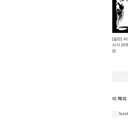
[절판] 파
서거 20
판
이 책의
Surel