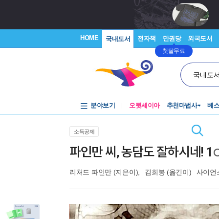
HOME
전자책
만권당
외국도서
국내도서
첫달무료
국내도
분야보기
오뒷세이아
추천마법사
베
소득공제
파인만 씨, 농담도 잘하시네! 1
리처드 파인만
(지은이),
김희봉
(옮긴이)
사이언