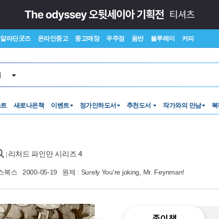
알라딘굿즈
온라인중고
중고매장
우주점
음반
블루레이
커피
서
스트
새로나온책
이벤트
정가인하도서
추천도서
작가와의 만남
북
리처드 파인만 시리즈 4
|
스북스
2000-05-19
원제 : Surely You're joking, Mr. Feynman!
종이책