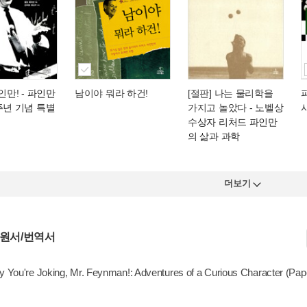
인만!
- 파인만
남이야 뭐라 하건!
[절판] 나는 물리학을
주년 기념 특별
가지고 놀았다
- 노벨상
시
수상자 리처드 파인만
의 삶과 과학
더보기
 원서/번역서
y You're Joking, Mr. Feynman!: Adventures of a Curious Character (Pa