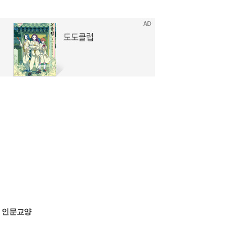
>
인문교양