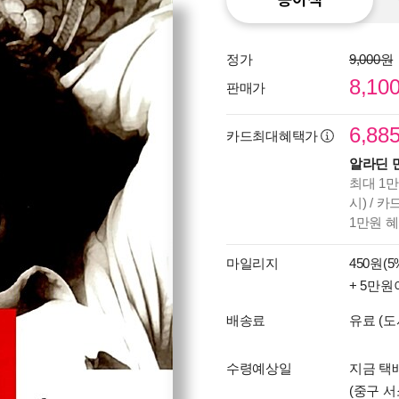
정가
9,000원
8,10
판매가
6,88
카드최대혜택가
알라딘 
최대 1만
시) / 
1만원 
마일리지
450원(5
+ 5만원
배송료
유료 (도
수령예상일
지금 택
(중구 서