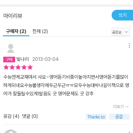
쓰기
마이리뷰
구매자 (2)
전체 (2)
메뉴
빛나리
2013-03-04
수능연계교재여서 사요~영어듣기비중이높아지면서영어듣기를많이
하게되네요수능볼생각에두근두근ㅠㅠ모두수능대박나길이책으로 영
어가 잘들릴수있게!발음도 굿 영어문제도 굿 강추
더보기
공감 (
4
)
댓글 (0)