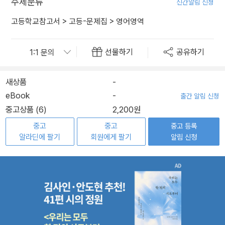
주제분류
신간알림 신청
고등학교참고서
>
고등-문제집
>
영어영역
선물하기
공유하기
새상품
-
eBook
-
출간 알림 신청
중고상품 (6)
2,200원
중고
중고
중고 등록
알라딘에 팔기
회원에게 팔기
알림 신청