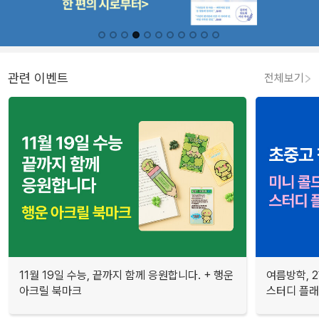
관련 이벤트
전체보기
11월 19일 수능, 끝까지 함께 응원합니다. + 행운
여름방학, 
아크릴 북마크
스터디 플