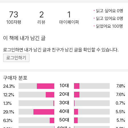
방학 고교영어듣기 교재의 경우 영어듣기에 꼭 필요한 필수 어휘와
읽고 싶어요 0명
73
2
1
표현, 발음 훈련과 상황별 표현연습을 통해 체계적인 듣기 학습이 가
읽고 있어요 0명
100자평
리뷰
마이페이퍼
능하며 내신과 수능 영어듣기를 동시에 준비할 수 있도록 함 출제경
읽었어요 100명
향 분석을 통한 듣기문항 유형 분석 기출문항을 활용해 수능 유형을
이 책에 내가 남긴 글
분석하고 문제 해결 전략을 제시하여 변화된 2014 대수능의 철저한
대비 듣기 전략 제시 및 듣기 유형 분석 수능 듣기 유형을 분석하고 유
로그인하면 내가 남긴 글과 친구가 남긴 글을 확인할 수 있습니다.
형별로 효과적인 듣기 전략을 단계적으로 제시
로그인하기
구매자 분포
10대
7.8%
24.3%
20대
7.6%
12.2%
30대
0.7%
1.3%
40대
5.5%
29.1%
50대
5.1%
6.3%