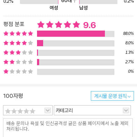
60대
0.2%
0.2%
여성
남성
9.6
평점 분포
88.0%
8.0%
1.3%
2.7%
0%
100자평
게시물 운영 원칙
카테고리