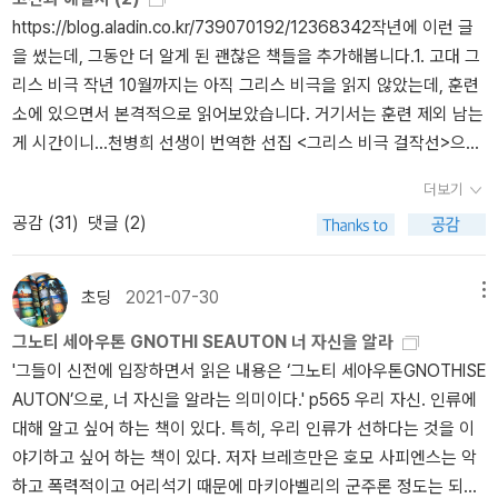
당신에게는 아주 좋은 것이었어. 나는 어땠어?' -p71 우리가 관찰하
제스쳐다. 스위스 영장류학자 한스 쿠머는 왜 그런지 설명하는 데 도
https://blog.aladin.co.kr/739070192/12368342작년에 이런 글
는 것은 자연 그 자체가 아니라, 우리의 질문 방법에 노출된 자연이
움을 주는 비유를 소개했다. 그는 관찰된 행동이 본성과 양육 중 어느
을 썼는데, 그동안 더 알게 된 괜찮은 책들을 추가해봅니다.1. 고대 그
다. -베르너 하이젠베르크(1958) 동물을 인간의 기준으로 관찰하
쪽에서 유래했는지 묻는 것은 멀리서 들려오는 타악기 소리가 드러머
리스 비극 작년 10월까지는 아직 그리스 비극을 읽지 않았는데, 훈련
고 해석하려고 했다가 실패한 이야기들도 나온다. 기억나는 두 가지
가 낸 것인지 드럼이 낸 것인지 묻는 것과 같다고 말했다. 이것은 어리
소에 있으면서 본격적으로 읽어보았습니다. 거기서는 훈련 제외 남는
를 이야기하자면 첫째, 한 때 과학자들은 코끼리는 자기인식 능력이
석은 질문인데, 드러머나 드럼 어느 쪽도 혼자서는 아무 소리도 낼 수
게 시간이니...천병희 선생이 번역한 선집 <그리스 비극 걸작선>으로
없다고 생각했다. 그런데 실험과정에서 잘못이 드러났다. 거울이 충
없기 때문이다. 서로 다른 때에 뚜렷이 구별되는 소리들을 들은 경우
읽었는데, 그리스 비극 작가 3인(아이스퀼로스, 소포클레스, 에우리
분히 크지 않아서 코끼리가 자신을 인식하지 못한 것이었다. 코끼리
에만 그 차이가 드러머나 드럼에 생긴 변화 때문인지 정당하게 물을
더보기
피데스>의 대표작 두 작품씩을 선별하여 엮은 것입니다. 천병희 선생
가 자신의 몸 전체를 제대로 볼 수 있게 큰 거울로 실험하자 코끼리는
수 있다. 쿠머는 '특성 자체가 아니라 오직 특성의 차이만 선천적이거
공감 (
31
)
댓글 (2)
의 번역으로 전집이 나와있지만, 선집으로 입문하는 것도 나쁘지 않
자신을 인식할 수 있음을 보여주었다. 두번째로 침팬지는 얼굴인식
나 후천적인 것이라고 말할 수 있다.' 라고 결론 내렸다. -p83 상호
을 듯합니다. 천병희, <그리스 비극의 이해>는 고대 그리스 비극을
능력이 없다고 생각했다. 침팬지에게 인간의 얼굴을 구별할 수 있는
작용주의는 유전자와 환경 사이에 역동적인 상호 작용이 일어난다고
읽을 때 알아두면 좋을 기본적 사항들을 잘 정리하고 있습니다만, 책
지 실험했는데 결과가 좋지 않았던 것이다. 그런데 이는 인간의 오만
상정한다고 한다. 양자 사이의 상호 작용은 너무나도 복잡해서 대개
초딩
2021-07-30
메뉴
소개와 달리 본격적인 해설은 하지 못했습니다. 천병희 선생은 번역
에서 비롯된 실험이었다. 침팬지가 인간의 얼굴을 왜 구별해야 하는
의 경우 우리는 각자의 기여가 어느 정도인지 밝혀낼 수 없다. 이 글을
그노티 세아우톤 GNOTHI SEAUTON 너 자신을 알라
에는 탁월하지만, 해설은 미진한 부분이 있습니다. 최혜영의 <그리스
가? 침팬지는 다른 침팬지들의 얼굴을 아주 잘 구분하고 기억했다. 우
보고 나는 앞으로 어떤 특성에 본성과 유전이 얼마나 작용하는지 궁
'그들이 신전에 입장하면서 읽은 내용은 ‘그노티 세아우톤GNOTHISE
비극 깊이 읽기>는 비극의 정치사회적 맥락과 종교사회적 맥락을 짚
리 인간도 마찬가지이다. 침팬지의 얼굴만으로 침팬지를 구별하려면
금해하거나 묻지 않기로 했다. <침팬지 폴리틱스>는 프란스 드 발
AUTON’으로, 너 자신을 알라는 의미이다.' p565 우리 자신. 인류에
어주어 텍스트가 생산된 맥락 속에서 텍스트를 읽도록 도와준다는 점
충분히 많은 시간을 관찰해야 한다. 인간에게 침팬지 얼굴을 구별하
이 일반 대중을 위해 처음 출간한 책이다. <군주론>에서 영감을 얻었
대해 알고 싶어 하는 책이 있다. 특히, 우리 인류가 선하다는 것을 이
에서, 천병희 선생의 책을 보완하는 본격적인 해설서라 할 수 있습니
는 실험을 하고 얼굴을 구별하지 못한다고 인간에게 얼굴인식능력이
다고 한다. <군주론>은 거부감이 있었는데 프란스 드 발의 책을 읽으
야기하고 싶어 하는 책이 있다. 저자 브레흐만은 호모 사피엔스는 악
다. 컨티뉴엄 리더스 가이드 시리즈에서 최근 <소포클레스의 <오이
없다고 결론짓는 것처럼 어이없는 실수였다. 책을 읽으면서 동물의
면서 생각이 바꼈다. 어쩌면 현실에 대한 더 깊은 진실을 알려주는 책
하고 폭력적이고 어리석기 때문에 마키아벨리의 군주론 정도는 되어
디푸스 왕> 입문>을 출간했는데, 이 책은 아직 안 읽어봤지만 이 시리
놀라운 능력에 감탄할 때가 많았다. 아래는 그 중 하나이다. 동물은 특
일지도 모르겠다. 얼굴의 겉모습을 이렇게 문화적으로 변형시키는 관