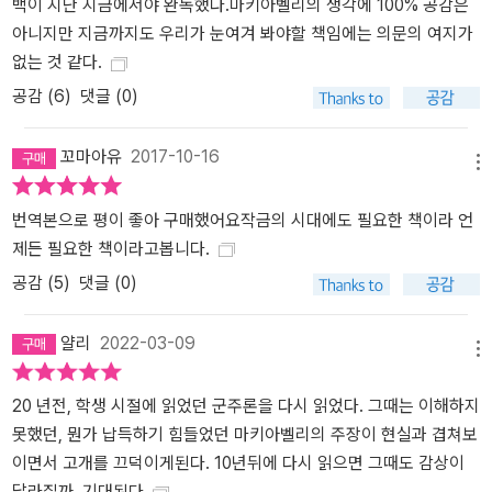
백이 지난 지금에서야 완독했다.마키아벨리의 생각에 100% 공감은
아니지만 지금까지도 우리가 눈여겨 봐야할 책임에는 의문의 여지가
없는 것 같다.
공감 (
6
)
댓글 (0)
꼬마아유
2017-10-16
메뉴
번역본으로 평이 좋아 구매했어요작금의 시대에도 필요한 책이라 언
제든 필요한 책이라고봅니다.
공감 (
5
)
댓글 (0)
얄리
2022-03-09
메뉴
20 년전, 학생 시절에 읽었던 군주론을 다시 읽었다. 그때는 이해하지
못했던, 뭔가 납득하기 힘들었던 마키아벨리의 주장이 현실과 겹쳐보
이면서 고개를 끄덕이게된다. 10년뒤에 다시 읽으면 그때도 감상이
달라질까. 기대된다