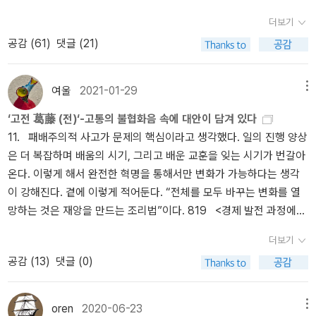
야 소란 없이 이끌 수 있다는 지배자의 논리와 그것을 찬양하며 뒷받
즈는 믿고 볼만하니 <오이디푸스 왕>을 읽을 때 같이 읽어봐야겠습
정 부분에서 인간보다 뛰어난 인지 능력을 보여준다. 클라크잣까마
습 때문에 개인의 젠더는 대개 널리 알려진다. 이것은 직립 보행 때문
더보기
침하는 실험들과 사건 보도를 하나하나 들추고 진실을 정말 끝까지
니다.참고로, 김기영 선생이 을유문화사에서 <오레스테이아 3부작>
귀는 가을에 수 평방킬로미터 면적의 땅에서 수백 군데에 잣을 2만
에 성적 신호를 신체에 재배정하는 것이 필요했던 진화의 역사 중 일
공감 (
61
)
댓글 (21)
추적해서 인류가 그동안 받고 있던 누명을 벗겨내기 위해 7년 동안
<오이디푸스 왕 외> <메데이아> 등을 새로 번역하여 출간했으니, 참
개 이상 숨겨 놓는다. 그리고 겨울과 봄에 그중 대부분을 회수한다. -
부이다. 그 신호는 뒤쪽에서 앞쪽으로, 아래쪽에서 위쪽으로, 필요한
작업했다. 파리 대왕. 첫 번째 털기의 대상은 윌리엄 골딩이 노벨상을
고하시길 바랍니다. 로버트 페이건이라는 학자가 영역한 penguin cl
p27 아마 이것을 해낼 능력이 있는 사람은 거의 없을 것이다. 전반
관심을 받기에 적절한 장소로 이동했다. -p230 얼굴, 눈, 입술, 가슴
받게 해준 파리 대왕이다. 파리가 그 파리 (Flies) 일까라고 생각했다.
assic 판 소포클레스의 <The Three Theban Plays>는 번역도 좋지
적으로 재밌게 봤다. 신기하고 놀라웠지만 충분히 신기하고 놀랍진
등의 성적신호는 어쩌면 직립보행에 의한 결과가 아닐까 싶다. 벌써
여울
2021-01-29
메뉴
맞았다. 그 파리. 하지만 곤충 파리의 대왕은 히브리어로 '바알즈붑
만, 앞에 해설도 충실하여 같이 읽으면 좋겠습니다.그리고 그리스 비
않았다. 애니메이션이나 영화 등에서 동물이 인간처럼 말하고 행동하
프란 스 발의 책은 세번째다. 역시 재밌다. 이미 알고 있던 사실들을
‘고전 葛藤 (전)‘-고통의 불협화음 속에 대안이 담겨 있다
(바알제붑)' 이고, 바알즈붑은 '높은 거처의 주인(the master of hig
극을 읽기의 끝판왕은 아리스토텔레스의 <시학>이라 할 수 있는데,
는 것을 너무 많이 봐서 일까? 침팬지의 정치와 권력 투쟁, 권모술
재확인하고 젠데에 관한 새로운 사실들을 알 수 있어 즐거웠다. 좋았
11. 패배주의적 사고가 문제의 핵심이라고 생각했다. 일의 진행 양상
h dwelling)' 이라고 불린 바알을 낮추어 부르는 멸칭이다. 바알 (Baa
아리스토텔레스가 제시한 분석틀과 개념으로 그리스 비극을 읽어도
수를 다룬 저자의 다른 책 <침팬지 폴리틱스>도 읽어보고 싶다. 그리
던 내용이 많아서 2번으로 나눠야겠다.
은 더 복잡하며 배움의 시기, 그리고 배운 교훈을 잊는 시기가 번갈아
l)은 고대 가나안 일대에서 숭배받던 신인데, 히브리어 'BI (벨, 발)'은
좋은 독서가 될 것입니다. 니체는 고전문헌학을 연구한 학자였다. 니
고 <군주론>도 이런 침팬지의 마음과 인간의 마음을 이해하는 데 도
온다. 이렇게 해서 완전한 혁명을 통해서만 변화가 가능하다는 생각
주인이라는 뜻이고 'al(알)'은 신이라는 뜻으로 신의 주인, 신 중의 신
체의 중요한 문제의식이 집약된 <비극의 탄생>은 쉽게 이해할 텍스
움이 되는 책이라 읽어보고 싶다.
이 강해진다. 곁에 이렇게 적어둔다. “전체를 모두 바꾸는 변화를 열
이라는 뜻이지만, 유대인에게는 이민족의 신이었고, 그래서 유대인들
트도 아니며 한 차원 깊은 비극 공부를 위해 읽어볼 만하므로, 순서상
망하는 것은 재앙을 만드는 조리법”이다. 819 <경제 발전 과정에서
은 바알을 멸칭으로 파리 대왕으로 불렀다고 한다. 바알은 신약 시대
뒤로...2. 아리스토텔레스 <시학> 시학 얘기가 나왔으니, 아리스토텔
의 소득불균형에 대한 참을성의 변화>. 열광에서 절망으로 전환한 19
이후에는 사탄과 동일시되었는데, 윌리엄 골딩의 '파리 대왕'은 바알
레스의 <시학>은 최근 번역출간된 뒤퐁록과 랄로의 주해서를 같이
더보기
70년대 초반의 이 시기를 사람들이 하나의 집단적 감정에서 다른 하
제붑 즉 바알을 뜻하는 것으로 우리 인간의 '사악함'을 드러내는 것이
읽으면 좋겠다. 3. 장자 중국 도가철학의 중요한 사상가인 장자가 지
공감 (
13
)
댓글 (0)
나의 집단적 감정으로 시계추처럼 이동한 순간이라고 보았다. 토크빌
다. 골딩은 비행기가 추락하고 살아남은 몇 명의 소년들이 무법의 악
은 것으로 알려진 <장자>국내에 여러 번역본이 있기는 하지만, 전 일
의 구절과 관련이 있는데 “다른 사람이 더 나아지기 시작하는 것을 보
마가 되어가는 모습을 그렸다. 그러면서 우리 자신이 '바알'과 같이 악
단 길 출판사에서 나온 번역본으로 읽습니다. 같이 읽어볼 책은 후쿠
는 것만으로도 내 상황이 실제로 나아지든 아니든 상관없이 자신의
함을 이야기한다.나무위키: 바알세불, 나무위키: 파리 대왕(소설) 브
나가 미쓰지의 책인데, 저자는 세계적으로도 권위 있는 장자 연구자
oren
2020-06-23
메뉴