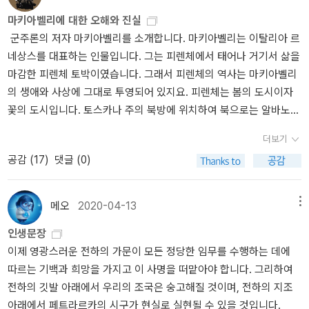
상황이 더 나빠진 것으로 느낄 수 있다. 열광에서 절망으로 시계추가
레흐만은 바알의 멸칭인 파리 대왕을 벗겨내고 원래의 명칭인 높은
입니다. 그가 지은 장자 입문서인 <장자 - 고대 중국의 실존주의>는
마키아벨리에 대한 오해와 진실
이동한다. ‘터널 효과’ 820 라로슈푸코의 <<회고록>>. 보상이 곧 올
거처의 주인(the master of high dwelling)을 찾아주려 한다. 브레
저자의 깔끔하고 깊이 있는 장자 이해와 풍부한 원전 인용으로, 방대
군주론의 저자 마키아벨리를 소개합니다. 마키아벨리는 이탈리아 르
것이라거나 마땅히 와야 할 보상이 오지 않고 있다는 인식(의미론적
흐만은 실제로 소년들이 무인도에 남겨진다면 무슨 일이 일어날지 궁
한 장자를 이해하는 데 큰 도움이 됩니다. 그리고 이 책 후반부에 실려
네상스를 대표하는 인물입니다. 그는 피렌체에서 태어나 거기서 삶을
인 발명과 반전)은 감정을 뒤집을 수 있었다. 터널 효과는 환희의 첫
금해했다. 알코올중독자에 우울증 성향이 있었고, 어린 자신을 때리
있는 <장자 내편> 해제를 통해서 노자와 장자와의 차이점까지 짚을
마감한 피렌체 토박이였습니다. 그래서 피렌체의 역사는 마키아벨리
순간, 1960년대의 ‘관용적인’ 분위기를 나타낸다. 그리고 터널 효과
던 윌리엄 골딩이 지어낸 이 이야기가 실세계에서는 어떤 모습일지
수 있으니, 꼭 읽어볼 책입니다. 후쿠나가 미츠지의 <장자 내편>도 따
의 생애와 사상에 그대로 투영되어 있지요. 피렌체는 봄의 도시이자
가 사라지면서 1970년대에는 분위기가 분노로 바뀌었다. 정작 놀라
찾아보기로 했다. 유사한 사건을 검색하던 중 1977년 여섯 명의 소년
로 번역되어 있으니 참조. 한국인으로서는 가장 좋은 것은 한국인이
꽃의 도시입니다. 토스카나 주의 북방에 위치하여 북으로는 알바노
운 것은 불안정성이 아니라 “굉장히 널리 퍼져 있는 안정성”이라고
들이 낚시하기 위해 배를 타고 통가를 출발했다가 무인도에 좌초되어
쓴 해설서이므로 전호근 선생의 <장자 강의>도 같이 읽어봐야겠습니
산맥을 끼고, 서쪽으로 완만하게 흐르는 아르노 강이 피렌체를 적시
생각했다. 안정의 지속은 “폭동, 쿠데타, 혁명, 내전의 발생만큼이나
구출된 일을 찾게 되었고, 그 아이들을 구출한 선장과 그 아이 중 한
다.4. 마키아벨리 <군주론> 국내에 수많은 마키아벨리 <군주론> 번
더보기
고 있습니다. 이 지역은 고대 로마 시대에는 에트루리아가 세력을 떨
설명을 필요로 하는 일”이었다. 822 <이해에 방해가 되는 패러다임
명을 만난다. 그 소년들은 파리 대왕의 소년들과 다르게 건강했었고
역서 중 추천하는 것은 이 세 가지입니다. 곽차섭 역, 김경희 외 역, 박
공감 (
17
)
댓글 (0)
치던 곳인데, 수세기 동안 이탈리아에서 가장 강대한 도시국가였던
의 추구> 해석적 사회과학이라 불리는 기념비적 논문.823 정책이
밝은 사회를 구성하고 있었다. 구출 당시 신체적으로나 정신적으로나
상섭 역. 군주론뿐만 아니라 마키아벨리 자체에 대해서는 두거물 정
그들도 결국 BC 4세기 무렵에 로마의 지배하에 들어가고 말지요. 피
일으키는 “부정적인 부수효과”에 직면하게 된다. “남미 곳곳에서 국
최상의 상태였다. 물론 그들도 자신들의 이야기와 비슷한 파리 대왕
치철학자들의 저서를 소개하고자합니다.하나는 레오 스트라우스의 <
렌체는 흔히 '세계 최초의 근대국가'라는 이름이 따라붙습니다. 마키
가가 차가운 괴물이 되어 가고 있는” 상황이었으므로, 이 현실을 조금
을 일어보았다고 한다. 그리고 말한다.'네, 읽었어요. 하지만 실제 일
마키아벨리>이고, 다른 하나는 그에게서 많은 영향을 받은 하비 맨스
메오
2020-04-13
메뉴
아벨리가 활동하던 시절은 인간의 정신이 바야흐로 '중세의 미망'에서
이라도 설명하기 위해서는 예전에 긍정적인 부수효과들에만 강조점
어난 일과는 완전히 달라요!' p79어쩌면 이 말이 이 책의 전체 주제일
필드의 <마키아벨리의 덕목>입니다. 스트라우스의 책에 대해서는 맨
인생문장
막 깨어나던 시기였습니다. 고대 로마가 멸망하고 난 이후, 아우구스
을 두었던 것과 달리 ‘부정적인’ 부수효과들을 파악해야만 했다. 830
지도 모른다. '읽었어요. 하지만 그것을 실제와는 전혀 다른 일이에
스필드의 책에서도 거론하니 이 책을 먼저 읽을 것을 권합니다. 맨스
이제 영광스러운 전하의 가문이 모든 정당한 임무를 수행하는 데에
티누스와 토마스 아퀴나스가 확고하게 다져 놓은 '그리스도교가 모든
1973. 허시먼은 과장된 희망 아니면 무기력한 절망이라는 양자택일
요'. 우리가 당연히 알고 있는 들었던 읽었던 일들은 실제로는 모두 거
필드의 책은 이런 순서로 읽으면 좋을 것입니다. 첫째, 서문을 읽는다.
따르는 기백과 희망을 가지고 이 사명을 떠맡아야 합니다. 그리하여
삶을 지배하는 세계관'에 비로소 사람들이 질문을 품고 강력하게 반
에서 벗어나는 것이 무엇보다 시급하다는 생각이 들었다. 칠레에서
짓이라는 것이다. 스키너의 <심리 상자 열기>는 그 표지만큼이나 구
둘째, 2부의 군주론 해제를 반복해서 읽는다. 마지막으로 셋째, 1부
전하의 깃발 아래에서 우리의 조국은 숭고해질 것이며, 전하의 지조
기를 들던 때였습니다. 르네상스에 도화선을 붙인 건 페트라르카였습
벌어진 일은, 자유시장은 “해결책이 아니며” 사회주의 혁명은 “불가
역질 나고 소름이 돋는 실험들이 가득하다. 스키너가 딸에게 했다는
'마키아벨리의 덕목'을 읽고서 통독을 한다. 녹록치 않은 글이지만, 이
아래에서 페트라르카의 시구가 현실로 실현될 수 있을 것입니다.
니다. 그가 나타나기 전에 단테가 마중물을 부었다고 해도 그리 틀린