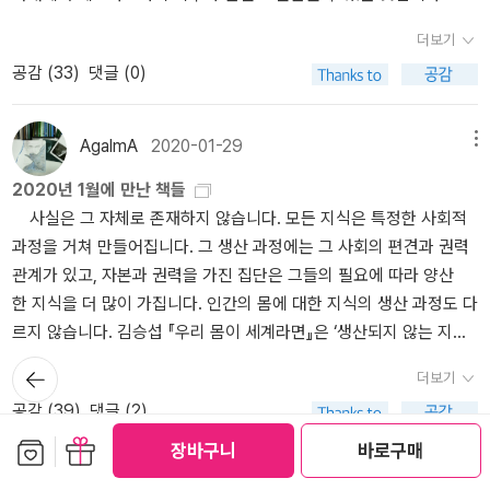
능하다”는 점을 다시금 확인시켜 주었다. 833 필요한 것은 완전한
실험은 거짓이라고 책은 밝히지만, 그 문제는 둘째치고 스키너가 이
순서로 읽으면 도움이 될 것입니다. 사실 1부와 2부 군주론 해제만 집
말은 아니지요. 단테는 처음으로 '고대'를 문화생활의 전면에 힘차게
조명이 아니라 한두 개의 불빛이다. 837 산업을 고도화하는 과정이
야기하는 실험들은 '관찰'과는 다르게 의도되고 그 의도됨을 넘어 강
중적으로 읽어도 무방합니다. 마키아벨리가 살던 당대의 역사상을
더보기
밀어넣었던 인물이었습니다. 페트라르카는 고전들을 예전과는 완전
문제에 봉착하면서 군부독재가 들어서고, 그렇게 들어선 독재 정권이
제되고 조작되는 '실험'들이 도대체 무슨 가치가 있는지 생각하게 만
알고자 한다면, 스티븐 그린블렛의 <1417년, 근대의 탄생>도 같이
공감 (
33
)
댓글 (0)
히 새로운 안목으로 바라보았습니다. 중세 학자들이 고전들을 그리스
산업화 과정에 강제적으로 안정성을 부여하게 된다는 것이엇다. 오도
든다. 그리고 브레흐만은 그 무가치함과 유해함을 파헤친다.유명한
추천합니다.5. 논어 논어는 저번 글에서도 다루기는 했는데, 그때는
도교의 교리에 통합하려 애썼지만, 그는 고대의 시나 역사, 철학 등을
넬의 논문은 새로운 재조정을 일으키는 국내 요인들에 관심을 둠으로
필립 짐바르도의 스탠퍼드 교도소 실험은 인간은 상황에 따라 사악해
번역본 위주로 소개했다면, 이번에는 해설서 두 권을 소개하려 합니
그 자체로 고대 문명의 '빛나는 본보기'로 이해했던 것입니다. 인간을
써 좌파들이 주장하던 ‘반제국주의’ 도그마에 도전장을 내밀었다. 또
질 수 있다는 것을 교도관과 수감자 역할극으로 증거한다. 그리고 그
AgalmA
2020-01-29
메뉴
다.하나는 중국인 연구자 양자오가 쓴 <논어를 읽다> 그리고 일본인
만물의 척도로 보는 그리스와 로마의 세계관이 '1천 년 동안이나' 맥
한 남미를 ‘만성적인 규율 불가능성’에 시달리는 지역으로 규정하는
실험은 짐바르도를 그 시대의 가장 유명한 심리학자로 만들어 미국
사상사 연구자 오구라 기조의 <새로 읽는 논어> 둘 다 역사적 관점에
2020년 1월에 만난 책들
이 끊겨 있었다는 걸 처음으로 깨달은 사람도 페트라르카였습니
미국 정치경제학의 케케묵은 이야기에 도전했다. 842 한편 허시먼은
심리학협회 회장까지 역임하게 해주었다.하지만, 결국 이 실험은 실
서, 사회적 맥락에서 논어의 내용을 해석한 책으로 한 번쯤 읽어볼 내
사실은 그 자체로 존재하지 않습니다. 모든 지식은 특정한 사회적
다. 마키아벨리가 그런 시대적 분위기를 이어받아 피렌체에서 태어났
오도넬의 경직된 단계론적 논의가 후방 연관 효과를 지나치게 과장하
제에서는 일어나지 않을 일이었다. 2002년 BBC가 유사한 실험을 리
용들을 담고 있습니다. 그리고 사상사 연구에서는 잘 지적하지 않는
과정을 거쳐 만들어집니다. 그 생산 과정에는 그 사회의 편견과 권력
으니 온갖 고전 작가와 작품들이 그를 자극했음은 당연했습니다. 14
고 있으며 산업 발달이 가질 수 있는 다른 선택지와 다른 문제들을 간
얼리티 쇼 형식으로 방송에 내보냈지만, 4시간 동안 시청자들은 무료
공자가 살던 춘추시대의 사회상을 자세하게 알려면 리펑의 <중국고
관계가 있고, 자본과 권력을 가진 집단은 그들의 필요에 따라 양산
86년 그의 나이 열일곱이던 때, 그는 아버지의 심부름으로 티투스 리
과하고 있다고 지적했다. 843 사회과학이 민주화된 남미에서 유용할
함을 이겨내기 힘들었다. 마지막엔 교도관과 수감자가 친구가 되었
대사>가 좋은 출발점이 될 것입니다.6. 카를 마르크스 권위 있는 사상
한 지식을 더 많이 가집니다. 인간의 몸에 대한 지식의 생산 과정도 다
비우스의 『로마사』를 제본했는데, 그 우연한 일 때문에 그는 리비우
수 있으려면, 좌파와 우파가 희한하게도 서로 수렴해버린 견해, 즉 급
다. 왜 짐바르도의 실험처럼 수감자들의 발에 쇠사슬을 채워지고 옷
사 연구자 이사야 벌린의 <칼 마르크스>는 사상사적 관점에서 마르
르지 않습니다. 김승섭 『우리 몸이 세계라면』은 ‘생산되지 않는 지식
스로부터 지대한 영향을 받게 됩니다. 또한 그는 뛰어난 문헌학자였
진적인 해법이나 과거와의 완전한 단절이 없으면 발전은 존재할 수
을 벗은 채 15분 동안 서 있는 일은 일어나지 않았을까? 짐바르도의
크스의 생애를 서술한 책으로, 아직도 최고의 마르크스 입문서로 꼽
과 측정되지 않는 고통’에 집중합니다. 풍부한 고증과 근거를 제시하
던 포조 브라치올리니가 1417년에 발견한 루크레티우스의 『사물의
뒤로가
없을 것이라는 견해에서 멀어져야 했다. 846 <<자본론>> “산업적
실험은 조작되었다. 실험자들은 실험 전날 교도관들을 교육 했고, 수
히는 책입니다. 이 책은 마르크스가 영향을 받았던 당대 유럽의 사상
더보기
기
며 정도를 넘지 않는 충실한 책이었습니다. 읽었으나 리뷰를 못
본성에 관하여』를 직접 필사할 정도로 고대 로마의 철학에 매료되었
으로 가장 발전한 나라는 산업적 사다리를 타고 올라올 후발 주자들
감자들을 더 가혹하게 대하라고 강제되었다.요구특성 (demand cha
사적 흐름들을 조명하는 한편, 그것을 마르크스가 어떻게 수용하고
공감 (
39
)
댓글 (2)
쓰고 있거나 읽고 있는 하나같이 벽돌 책인 빌 브라이슨 책을
습니다. 바티칸 국립 도서관에 지금도 남아 있는 그 책의 필사본이 바
의 길을 먼저 갔을 뿐”이라는 마르크스의 유명한 말을 늦게 시작하더
racteristics): 참가자가 실험의 목적과 가설을 눈치채고 적당히 그 실
자신의 저서에 녹여냈는지까지 다루어, 마르크스의 생애를 알고자 하
보관함담기
선물하기
양장으로 안 내는 게 신기한데요. 까치출판사는 대부분 반양장으로
장바구니
바로구매
로 마키아벨리가 쓴 것으로 뒤늦게 확인되었으니 말이지요. 마키아벨
라도 모든 자본주의가 동일한 경로를 갈 것이라고 해석되고 있지만,
험목적에 부합하도록 맞추어 주는 현상.나무위키: 요구특성'과학 시
는 이들 그리고 마르크스의 저서를 읽고자 하는 이들에게는 가장 먼
내는 특징이 있죠. 책을 만드는 사람에게도 사는 사람에게도 책값 절
리가 『군주론』을 쓸 때만 하더라도 이탈리아는 여러 나라로 분열되어
바로 다음 단락에서 마르크스가 독일과 영국의 발전 과정이 매우 상
겨울호랑이
2019-12-22
메뉴
험을 계획적 생산으로 바꾸어버린다' p244인간은 처한 상황에 따라