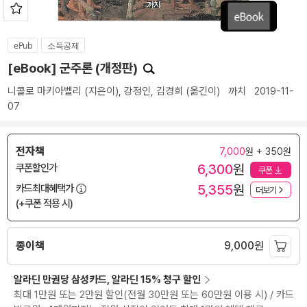
ePub
소득공제
[eBook] 군주론 (개정판)
니콜로 마키아벨리
(지은이),
강정인
,
김경희
(옮긴이)
까치
2019-11-
07
전자책
7,000
원 + 350원
6,300
원
쿠폰할인가
쿠폰
5,355
원
카드최대혜택가
더보기
(+쿠폰 적용 시)
종이책
9,000
원
알라딘 만권당 삼성카드, 알라딘 15% 청구 할인
최대 1만원 또는 2만원 할인(전월 30만원 또는 60만원 이용 시) / 카드