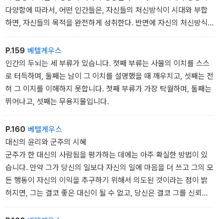
다양함에 따라서, 어떤 인간들은, 자신들의 처신방식이 시대와 부합
하면, 자신들의 목적을 완전하게 성취한다. 반면에 자신의 처신방식
이 시대와 상황에 잘 부합하지 않는 인간은 성공하지 못한다. 따라서
상이한 방식으로 행동한 두 사람이 동일한 결과를 얻는 사태가 발생
P.159
베텔게우스
한다. 왜냐하면 각각의 방식은 주어진 상황이 나라나 국가마다 광범
인간의 두뇌는 세 부류가 있습니다. 첫째 부류는 사물의 이치를 스스
위하게 다르다는 점을 전제할 때, 각자가 행동하는 상황에 적합하기
로 터득하며, 둘째는 남이 그 이치를 설명했을 때 깨우치고, 셋째는 전
때문이다. 그러나 시대와 상황은 종종 변화하고(일반적으로도 그렇고
혀 그 이치를 이해하지 못합니다. 첫째 부류가 가장 탁월하며, 둘째는
또한 특정한 장소에서도 그렇다), 인간은 자신의 관념이나 방법을 변
뛰어나고, 셋째는 무용지물입니다.
화시키지 않기 때문에, 한 사람이 어떤 때는 성공하고 다른 때는 실패
하는 사태가 발생한다. 기실 시대와 상황을 충분히 이해할 만큼 사려
P.160
베텔게우스
깊고 거기에 적응할 수 있는 능력을 갖추고 있는 사람이라면 누구나
대신의 윤리와 군주의 시혜
항상 성공할 수 있을 것이며(아니면 적어도 실패는 면할 수 있을 것이
군주가 한 대신의 사람됨을 평가하는 데에는 아주 확실한 방법이 있
며), 그렇다면 현명한 사람은 별과 숙명을 통제할 수 있다는 말이 사
습니다. 만약 그가 당신의 일보다 자신의 일에 마음을 더 쓰고 그의 모
실인 셈이 된다. 그러나 그토록 사려 깊은 사람들은 발견되지 않는다.
든 행동이 자신의 이익을 추구하기 위해서 의도된 것이라는 점이 밝
그 이유란, 첫째, 인간은 근시안적이고, 둘째, 자신들의 성격을 변화시
혀지면, 그는 결코 좋은 대신이 될 수 없고, 당신은 결코 그를 신뢰할
킬 수 없기 때문이다. 따라서 운명은 가변적이고 인간을 자신의 굴레
수 없을 것입니다. 국가를 다스리는 사람은 절대로 자신과 자신의 일
에 씌우며 인간 위에 군림한다. 나는 위에서 언급한 사례들이 이 견해
이 아니라 항상 군주에 관해서 생각해야 하고 군주의 일에만 관심을