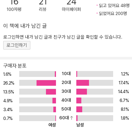
16
21
24
있듯이 이 번역본은 한 번의 작업으로 이루어진 번역서가 아닙니다.
읽고 있어요 48명
많은 시간, 많은 사람들의 손을 거쳐 나온 작품입니다. 물론 강정인 교
100자평
리뷰
마이페이퍼
읽었어요 200명
수님의 역할이 주도적이었습니다. 개역작업을 수행하면서 강정인 교
수님과 문지영 박사님 그리고 그 외 여러분들의 노고가 얼마나 값진
이 책에 내가 남긴 글
것이었는지를 직접 확인할 수 있었습니다. 특히 「군주론」 같은 책은
로그인하면 내가 남긴 글과 친구가 남긴 글을 확인할 수 있습니다.
애정을 가진 많은 사람들의 공동작업 속에서만 그 의미와 가치를 제
로그인하기
대로 전달할 수 있다는 확신을 가지게 되었습니다. -“제3판 개역본 역
자 후기”에서
구매자 분포
10대
1.2%
1.6%
20대
17.4%
26.2%
30대
14.4%
13.5%
40대
6.7%
4.9%
50대
8.1%
3.4%
60대
1.8%
0.7%
여성
남성