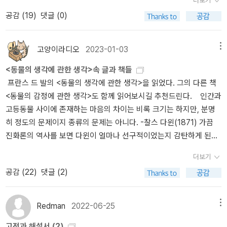
고 할 수 있는 데즈먼드 모리스의 <털 없는 원숭이> 50주년 기념판이
까지 합치니 20권이나 되네~~ 생각나지 않은 몇 권을 더 읽었지만
공감 (
19
)
댓글 (0)
다. 읽어보고 싶다. 평소에 그들 사이에 난무하던 첨예한 견해 차이는
이 정도로 정리해도 좋을 듯싶다. 작년보단 많이 읽었다는 거에 나름
어디로 갔는지 눈을 씻고 봐도 찾기 어렵다. '프로이트와 니체, 루소,
만족한다. (끝)
쇼펜하우어가 서로간에, 그리고 아리스토텔레스와 성 바오로와 성 토
고양이라디오
2023-01-03
메뉴
마스 아퀴나스와 화기애애하게 동의할 수 있는 문제는 많지 않지만,
<동물의 생각에 관한 생각>속 글과 책들
여성에 관한 견해만큼은 놀랍도록 서로 가깝다.' -p19 여성에 관한 견
프란스 드 발의 <동물의 생각에 관한 생각>을 읽었다. 그의 다른 책
해는 과거 철학자들 사이에 놀랍도록 일치된 견해를 보여왔다. 유인
<동물의 감정에 관한 생각>도 함께 읽어보시길 추천드린다. 인간과
원은 입을 쩍 벌리고 웃는 얼굴 표정을 지으면서 목쉰 웃음소리와 비
고등동물 사이에 존재하는 마음의 차이는 비록 크기는 하지만, 분명
슷한 소리를 내는데, 이것은 자신의 의도를 분명히 밝히는 효과가 있
히 정도의 문제이지 종류의 문제는 아니다. -찰스 다윈(1871) 가끔
다. 이것은 혼란을 피하기 위해 필수적인데, 사교적인 놀이가 싸움처
진화론의 역사를 보면 다윈이 얼마나 선구적이었는지 감탄하게 된다.
럼 보일 때가 많기 때문이다. 만약 어린 침팬지가 웃으면서 다른 침팬
그리고 다윈의 말을 무시했다가 실패하고 다시 다윈의 견해로 돌아가
지 위에 뛰어올라 목에 이빨을 갖다댄다면, 상대방은 이것이 재미로
더보기
는 것을 보게 된다. 인간과 동물의 감정, 인지에 관해서도 그렇다. 과
하는 행동이라는 사실을 알아챈다. 만약 동일한 행동이 침묵 속에서
공감 (
22
)
댓글 (2)
거에 동물의 감정과 마음을 무시한 스키너를 필두로 한 행동주의자들
일어난다면 공격일 가능성이 있고, 완전히 다른 반응이 필요할 것이
은 이제 설 자리를 잃었다. 아래는 행동주의자가 외부 단서들에만 완
다. -p56 웃음의 기능, 웃음의 진화에 대해 생각해 볼 수 있는 글이
전히 의존하는 태도를 삐고는 농담이다. 사랑을 나누고 나서 한 행동
었다. 웃음은 상대방에게 나의 의도를 알리는 가장 중요한 기능이다.
Redman
2022-06-25
메뉴
주의자가 다른 행동주의자에게 이렇게 묻는다. '우리가 나눈 사랑은
적의가 없다는, 상대한에대한 호의를 가장 확실하게 보여줄 수 있는
고전과 해설서 (2)