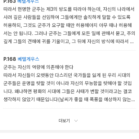
P.163
베텔게우스
를 확인하기에 충분하다고 생각한다. 나의 견해는 그러한 사례들에
집중해야 됩니다. 한편 군주는 대신의 충성심을 확보하기 위해서 그
따라서 현명한 군주는 제3의 방도를 따라야 하는데, 자신의 나라에서
근거한 것이며, 그 사례들은 나의 결론을 지지한다고 생각한다.
를 우대하고, 재부를 누리게 하며, 그를 가까이 두고 명예와 관직을 수
사려 깊은 사람들을 선임하여 그들에게만 솔직하게 말할 수 있도록
여하는 등 그를 잘 보살펴야 할 것입니다. 요컨대 군주는 대신으로 하
허용하되, 그것도 군주가 요구할 때만 허용해야지 아무 때나 허용해
여금 그 자신이 오직 군주에게만 의존해야 한다는 점을 깨닫고, 이미
서는 안 됩니다. 그러나 군주는 그들에게 모든 일에 관해서 묻고, 주의
얻은 많은 명예와 재부로 인해서 더 많은 명예와 재부를 원하지 않도
깊게 그들의 견해에 귀를 기울이고, 그 뒤에 자신의 방식에 따라서 스
록 해야 하며, 자신이 맡은 많은 관직들을 잃을까 염려하여 변화를 두
스로 결정을 내려야 합니다. 나아가서 군주는 그의 조언자들의 말이
려워하도록 대우해야만 합니다. 만약 대신과 군주가 그러한 관계를
솔직하면 할수록 더욱더 그들의 말이 잘 받아들여진다고 믿게끔 처신
P.168
베텔게우스
유지한다면, 그들은 서로를 계속 신뢰할 것입니다. 반대로 그들이 그
해야 합니다. 군주는 그가 선임한 사람을 제외하고는 다른 누구의 말
군주는 자신의 역량에 의존해야 한다
렇지 못한 경우에는, 둘 중의 어느 한 쪽은 항상 불행한 결과를 맞이할
에도 귀를 기울여서는 안 되고, 그의 목표를 확고하게 추구하며, 그가
따라서 자신들이 오랫동안 다스리던 국가들을 잃게 된 우리 시대의
것입니다.
내린 결정에 관해서 동요해서는 안 됩니다. 이처럼 처신하지 않는 군
군주들은 운명을 탓할 것이 아니라 자신의 무능함을 탓해야 할 것입
주는 아첨꾼들 사이에서 몰락하거나 아니면 그에게 주어지는 상반된
니다. 왜냐하면 평화의 시대에 그들은 사태가 변할 것이라고는 결코
조언 때문에 결정을 자주 바꾸게 됩니다. 그 결과 그는 존경을 받지 못
생각하지 않았기 때문입니다(날씨가 좋을 때 폭풍을 예상하지 않는
하게 됩니다.
것은 인간의 공통된 약점입니다). 그러다가 상황이 바뀌어 역경에 처
하면, 그들은 방어할 생각은 하지 않고 오직 도망갈 궁리만 했습니다.
더보기
그리고 그들은 정복자의 오만무례한 횡포에 분노한 인민이 그들에게
권력을 되찾아주리라고 희망했습니다. 이 책략은 다른 모든 책략이