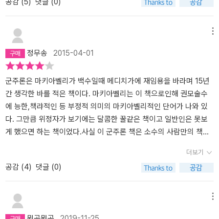
공감 (
5
)
댓글 (0)
술방식이 이채롭다. 이야기를 풀어내듯이 쓰여진 책은 다소 지루한
감은 있지만 쉽게 읽어내려 갈 수 있다. 군주의 입장에서는 충분히 귀
담아 들을 만한 내용이 가득하다. 특히 기억에 남는 것은 군주는 사자
메뉴
와 영우의 두 모습을 가지고 있어야 한다는 표현이다. 때로는 악덕 군
정무송
2015-04-01
주의 모습을 두려워하지 않고 외부 군대의 힘을 빌리지 않는 자기 군
대를 양성해야 한다고 말한다. 이런 내용을 읽고 있으면 변화무쌍한
인간의 삶 중 정치적 냉혹함을 반영하여 행동할 것을 보여준다.한편
군주론은 마키아벨리가 백수일때 메디치가에 재임용을 바라며 15년
군주론에서는 백성들에 대한 애민정신은 찾아보기가 어려웠다. 그저
간 생각한 바를 적은 책이다. 마키아벨리는 이 책으로인해 권모술수
백성은 군주의 뜻에 따라 이용당하는 피지배자의 모습으로만 그려진
에 능한,책랴적인 등 부정적 의미의 마키아벨리적인 단어가 나와 있
다. 군주 행동에 따라 백성은 어떻게 행동하는지 정해진 수동적인 모
다. 그만큼 위정자가 보기에는 달콤한 꿀같은 책이고 일반인은 못보
습으로 그려졌다. 어느 정도 맞는 말일수도 있고 틀릴 수도 있는 부분
게 했으면 하는 책이었다.사실 이 군주론 책은 소수의 사람만의 책이
이다. 그 시대는 그러한 모습은 당연했는지 모르겠다. 지금의 잣대로
었다. 고전과 경험으로 완성한 마키아벨리의 통찰력을 보고싶다면..
더보기
그 시대를 가늠한다는 것이 얼마나 어리석고 무모한 짓이라는 것은
소수의 책은 결코 아님을 알게 될것이며,누군가에겐 인생을 건너는
공감 (
4
)
댓글 (0)
잘 알고 있지만 왜 군주가 필요하며 지배해야 하는지 철학적이고 근
법 찾게 될지도..
본적인 질문과 고민이 필요하지 않나 싶다.
메뉴
뭔공뭔공
2019-11-25