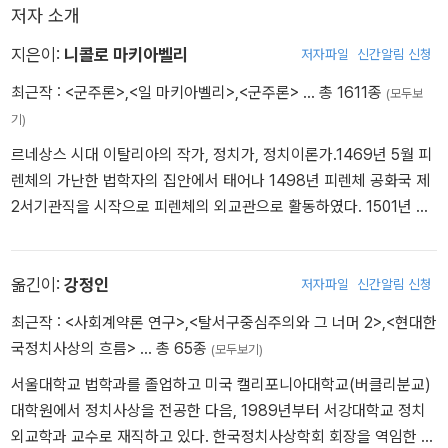
가능하지 않을 때에는 온당할 수 있지만, 다른 해결책들을 등한시하
저자 소개
고 이 책략에만 기대는 것은 가당치 않습니다. 사람은 누군가가 자기
를 일으켜 세워줄 것이라고 기대하고 넘어져서는 안 됩니다. 그러한
지은이:
니콜로 마키아벨리
저자파일
신간알림 신청
일이 일어나건 일어나지 않건 이러한 책략은 당신의 안전을 도모해주
최근작 :
<군주론>
,
<일 마키아벨리>
,
<군주론>
… 총 1611종
(모두보
지 못합니다. 게다가 그러한 방어책은 당신의 능력 밖에 있는 것에 의
기)
존하기 때문에, 취약하고 비겁한 것입니다. 당신의 주도하에 있고 당
르네상스 시대 이탈리아의 작가, 정치가, 정치이론가.1469년 5월 피
신의 역량에 기초한 방어책만이 효과적이고 확실하며 영구적입니다.
렌체의 가난한 법학자의 집안에서 태어나 1498년 피렌체 공화국 제
2서기관직을 시작으로 피렌체의 외교관으로 활동하였다. 1501년 마
리에타 코르시니와 결혼하여 슬하에 6남매를 두었으며, 탁월한 외교
능력을 발휘하며 『피사 전쟁 보고서』 『피렌체공화국 군사조직에 관
한 논고』 『독일과 황제에 관한 논고』 등 다수의 외교 관련 원고를 집
옮긴이:
강정인
저자파일
신간알림 신청
필하였다. 그러나 1512년 스페인 군대에 의해 피렌체가 함락되면서
최근작 :
<사회계약론 연구>
,
<탈서구중심주의와 그 너머 2>
,
<현대한
공직에서 축출되어 1513년 반역 음모 혐의로 재판과 고문을 받고 투
국정치사상의 흐름>
… 총 65종
(모두보기)
옥되었다. 이후 석방되어 피렌체 남쪽 근교의 산트 안드레아 농장에
서울대학교 법학과를 졸업하고 미국 캘리포니아대학교(버클리분교)
은둔하면서 『군주론』 초고를 완성하였다. 1516년 『군주론』 필사본이
대학원에서 정치사상을 전공한 다음, 1989년부터 서강대학교 정치
피렌체 내외에서 유통되기 시작하였으며, 1520년 줄리오 데메디치
외교학과 교수로 재직하고 있다. 한국정치사상학회 회장을 역임한 바
추기경의 부탁으로 피렌체 역사를 기록한 『피렌체사』를 집필하였고,