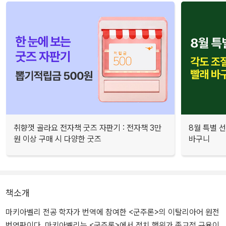
취향껏 골라요 전자책 굿즈 자판기 : 전자책 3만
8월 특별 선
원 이상 구매 시 다양한 굿즈
바구니
책소개
마키아벨리 전공 학자가 번역에 참여한 <군주론>의 이탈리아어 원전
번역판이다. 마키아벨리는 <군주론>에서 정치 행위가 종교적 규율이