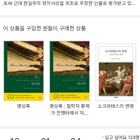
로써 근대 현실주의 정치사상을 최초로 주창한 인물로 평가받고 있
다. 역사상 많은 정치사상가들의 편력이 보여주듯이, 정치사상가로서
마키아벨리가 얻게 된 불후의 명성은 그가 공직생활에서 추방된 후
자신의 의사에 반해 얻게 된 여가, 즉 강제된 칩거생활을 활용하여 집
이 상품을 구입한 분들이 구매한 상품
필한 저작들에서 유래한다. 이는 사마천으로 하여금 「경세유표」, 「목
민심서」 등을 집필하게 한 유배생활과 그 맥락을 같이한다. 1513년에
원고가 완성된 「군주론」은 많은 사람들 사이에서 필사본 형태로 읽혀
지다가 거의 사후인 1532년에 비로소 출간되었는데, 그 내용에 대한
비난이 거세어지자 1559년 교황 파울루스 4세에 의해서 교황청의
금서 목록에 등재되는 “명예”를 누리기도 했다. 까치글방의 「군주론」
한글 번역본을 이탈리아어 원본을 가지고 개역작업을 하자는 제의를
강정인 교수님으로부터 처음 받았을 때, 주저하는 마음이 없지 않았
습니다. 마키아벨리 전공자로서 「군주론」을 언젠가는 이탈리아어 원
명상록
명상록 : 철학자 황제
소크라테스의 변명
본으로 번역해보고자 하는 욕심이 있었기 때문입니다. 그러나 기존
가 전쟁터에서 자신
번역본과 이탈리아어 본을 비교하는 작업을 시작하고 나서 저는 이
에게 쓴 일기
개역작업에 참여하기를 정말 잘했다는 생각을 가지게 되었습니다.
“초판 번역본 역자 후기”와 “제2판 개역본 역자 후기”를 보면 알 수
읽고 싶어요 124명