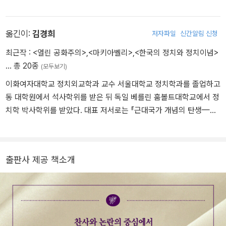
있으며, 󰡔서구중심주의를 넘어서󰡕라는 저술로 한국정치학회 학술상
1521년 『전술론』 출간에 이어 1525년 성직자들의 타락을 조롱한 희
(2004)을 수상했다. 본래 서양정치사상을 전공하면서 민주주의 사
곡 『맨드레이크』가 베네치아에서 공연되어 칭송을 받았다. 이후 피렌
상에 관심을 경주했지만, 최근에는 한국(남한) 현대정치사상을 구성
옮긴이:
김경희
저자파일
신간알림 신청
체의 양모 길드와 벌어진 무역 분쟁을 주재하는 사절로 베네치아에
하는 과제, 동아시아와 서양의 정치사상을 비교하는 작업에 몰두하고
파견되면서 복권을 노렸으나 메디치 군주정이 붕괴되고 공화정이 복
최근작 :
<열린 공화주의>
,
<마키아벨리>
,
<한국의 정치와 정치이념>
있다. 저역서로는 󰡔자유민주주의의 이념적 초상󰡕(1993), 󰡔소크라테
원되면서 그 뜻을 이루지 못하고 1527년 6월 사망하였다. 사망 후 산
… 총 20종
(모두보기)
스, 악법도 법인가?󰡕(1994), 󰡔민주주의의 이해󰡕 (1997), 󰡔세계화,
타크로체 교회에 매장되었으며, 사후에 『로마사 논고』 『군주론』 『피
이화여자대학교 정치외교학과 교수 서울대학교 정치학과를 졸업하고
정보화, 그리고 민주주의󰡕(1998), 󰡔한국정치의 이념과 사상󰡕(200
렌체사』 등의 저서가 출간되었다.
동 대학원에서 석사학위를 받은 뒤 독일 베를린 훔볼트대학교에서 정
9, 공저), 󰡔통치론󰡕 (1994, 공역), 󰡔로마사 논고󰡕(2003, 공역), 󰡔군
치학 박사학위를 받았다. 대표 저서로는 『근대국가 개념의 탄생—레
주론󰡕(2008, 공역) 등이 있다. 최근의 논문으로는 ｢율곡 이이(李珥)
스 푸블리카에서 스타토로』, 『마키아벨리—르네상스 피렌체가 낳은
의 정치사상에 나타난 대동(大同) ․ 소강(小康) ․ 소강(少康): 시론
이단아』, 『공화주의』 등이 있다.
적 개념 분석｣(2010), ｢박정희 대통령의 민주주의 담론 분석: ‘행정
적’ ․ ‘민족적’ ․ ‘한국적’ 민주주의를 중심으로｣(2011) 등이 있다.
출판사 제공 책소개