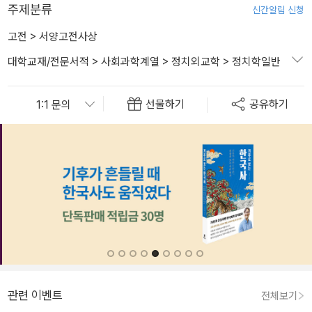
주제분류
신간알림 신청
고전
>
서양고전사상
대학교재/전문서적
>
사회과학계열
>
정치외교학
>
정치학일반
선물하기
공유하기
관련 이벤트
전체보기