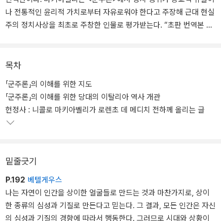
나 전통적인 윤리적 가치로부터 자유로워야 한다고 주장해 근대 현실
주의 정치사상을 최초로 주창한 인물로 평가받는다. “초판 번역본 역
자 후기”와 “제2판 개역본 역자 후기”를 보면 알 수 있듯이 이 번역본
은 한 번의 작업으로 이루어진 번역서가 아니다. 많은 시간, 많은 사람
들의 손을 거쳐 나온 작품이다.
목차
「군주론」의 이해를 위한 지도
「군주론」의 이해를 위한 당대의 이탈리아 역사 개관
헌정사 : 니콜로 마키아벨리가 로렌초 데 메디치 전하께 올리는 글
밑줄긋기
P.192
베텔게우스
나는 자연이 인간을 상이한 얼굴들로 만드는 것과 마찬가지로, 상이
한 종류의 심성과 기질로 만든다고 믿는다. 그 결과, 모든 인간은 자신
의 심성과 기질의 경향에 따라서 행동한다. 그러므로 시대와 상황이