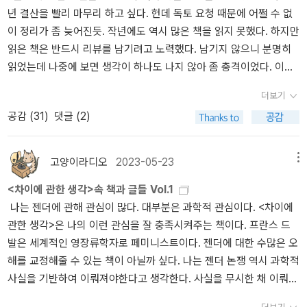
년 결산을 빨리 마무리 하고 싶다. 헌데 독토 요청 때문에 어쩔 수 없
이 정리가 좀 늦어진듯. 작년에도 역시 많은 책을 읽지 못했다. 하지만
읽은 책은 반드시 리뷰를 남기려고 노력했다. 남기지 않으니 분명히
읽었는데 나중에 보면 생각이 하나도 나지 않아 좀 충격이었다. 이에
비해 리뷰를 남긴 책들은 여전히 기억이 생생하다.그래서 읽은 책에
더보기
대한 리뷰를 쓰다 보니 권수를 더하지 못 한듯. 짧은 감상평을 남기고
공감 (
31
)
댓글 (2)
싶지만, 어쨌건 읽은 책은 나중에라도 리뷰를 남길 것이기에 여기에
는 읽은 리스트만 남겨 놓는다. 이 외에도 서물당 미술문고 <클레>와
<미로>를 읽었다. 검색이 되지 않아 이미지를 넣지 못했다. 총 44권
고양이라디오
2023-05-23
메뉴
을 읽었다. 이 중 최고는 <히스토리에> 1~12권이다. 6권을 보고 잊
<차이에 관한 생각>속 책과 글들 Vol.1
고 있었다가 갑자기 생각나서 알라딘 중고사이트에서 12권을 세트로
나는 젠더에 관해 관심이 많다. 대부분은 과학적 관심이다. <차이에
구매해서 2번 읽었다. 역시 명불허전! 근데 언제 끝날지 모르겠다. 이
관한 생각>은 나의 이런 관심을 잘 충족시켜주는 책이다. 프란스 드
제 막 서막이 올랐을 뿐. 이 작품도 <베르세르크>처럼 작가가 연재하
발은 세계적인 영장류학자로 페미니스트이다. 젠더에 대한 수많은 오
다가 사망할 듯하다. 그리고 자우메 카브레의 <겨울 여행>과 무질의
해를 교정해줄 수 있는 책이 아닐까 싶다. 나는 젠더 논쟁 역시 과학적
<특성없는 남자>도 최고 리스트에 나란히 꼽을 수 있겠다. 워낙 <히
사실을 기반하여 이뤄져야한다고 생각한다. 사실을 무시한 채 이뤄지
스토리에>가 재밌어서 후순위로 조금 밀린 감이 있지만 정말 걸출한
는 논쟁은 무의미하거나 교조적일 수 있다. 대중과학서의 시초라
작품들이다! 작년에도 역시 미술관련 책들을 많이 읽었구나. 문고본
더보기