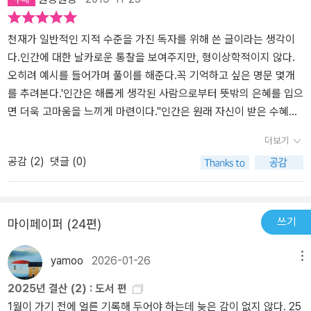
천재가 일반적인 지적 수준을 가진 독자를 위해 쓴 글이라는 생각이
다.인간에 대한 날카로운 통찰을 보여주지만, 형이상학적이지 않다.
오히려 예시를 들어가며 풀이를 해준다.꼭 기억하고 싶은 명문 몇개
를 추려본다.'인간은 해롭게 생각된 사람으로부터 뜻밖의 은혜를 입으
면 더욱 고마움을 느끼게 마련이다.''인간은 원래 자신이 받은 수혜는
물론 자신이 베푼 시혜를 통해서도 책임감을 느끼며 유대를 강화하는
더보기
존재이다.''사람은 두려움을 불러일으키는 자보다 사랑을 베푸는 자를
공감 (
2
)
댓글 (0)
해칠 떄 덜 주저하게 마련이다.' 단 두려운 존재로 군림하되 증오를 사
는 일만큼은 피해야 한다는 점이다.'백성은 늘 사안의 겉모습과 결과
를 보고 감명받기 떄문이다. 세상은 이런 백성들로 가득 차 있다'
쓰기
마이페이퍼 (24편)
yamoo
2026-01-26
메뉴
2025년 결산 (2) : 도서 편
1월이 가기 전에 얼른 기록해 두어야 하는데 늦은 감이 없지 않다. 25