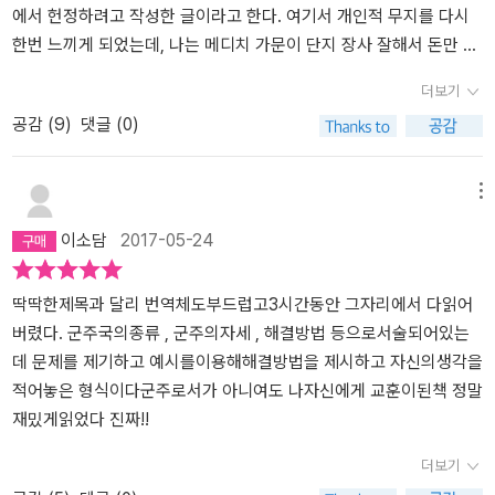
에서 헌정하려고 작성한 글이라고 한다. 여기서 개인적 무지를 다시
한번 느끼게 되었는데, 나는 메디치 가문이 단지 장사 잘해서 돈만 많
은 가문인줄만 알았다. 하지만 그들은 피렌체를 오랜 세월 다스린 가
더보기
문이었다는 것을 새롭게 알게 되었다. 이 책을 통해 군주론의 내용 외
공감 (
9
)
댓글 (0)
에도 유럽역사 특히 이탈리아 역사에 관심이 생겼다. 왜 마키아벨리
는 군주론을 쓰게 되었을까? 아마 그 시절 이탈리아의 참담한 현실과
도 관련이 있을 것이다. 이탈리아는 하나의 통일왕국이 이루지 못하
메뉴
고 다양한 도시국가로 분열되어 있었다. 이렇다 보니까 강력한 통일
이소담
2017-05-24
왕조를 이룬 외세 영향에 하나로 집결되지 못하고 휘둘리게 된다. 이
탈리아 사상가인 마키아벨리는 이런 이탈리아의 실상을 자각하며 군
주론을 쓰지 않았나 싶다. 로마시대처럼 강력한 통일국가를 꿈꾸며
딱딱한제목과 달리 번역체도부드럽고3시간동안 그자리에서 다읽어
외세의 영향으로부터 굳건히 지킬 수 있는 그런 힘을 원했는지도 모
버렸다. 군주국의종류 , 군주의자세 , 해결방법 등으로서술되어있는
르겠다. 책에 빠져들수록 마키아벨리는 어떤 마음으로 책을 썼을까
데 문제를 제기하고 예시를이용해해결방법을 제시하고 자신의생각을
머릿속에서 그런 의문을 떨쳐낼 수가 없다. 과연 어떤 마음이었을까?
적어놓은 형식이다군주로서가 아니여도 나자신에게 교훈이된책 정말
그가 쓴 군주론의 내용을 살펴보면 군주란 어떤 모습이어야 한다고
재밌게읽었다 진짜!!
서술형식으로 정의한다. 그리스나 로마시대의 많은 군주들을 떠올리
더보기
며 그들의 장단점을 파악해 참된 군주의 모습을 이야기한다. 이런 서