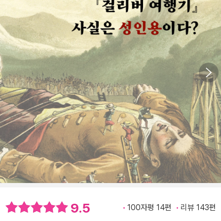
9.5
100자평 14편
리뷰 143편