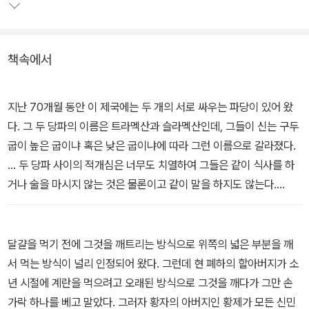
자들에게 읽히고 있다. 그러나 아동용 『걸리버 여행기』를 접한 사람
은 원전의 풍자를 이해할 수 없다. 현대지성 클래식의 『걸리버 여행
기』는 완역본으로 풍자문학의 진수를 느낄 수 있으며, 일러스트의 대
책속에서
가 아서 래컴의 삽화로 재미를 더했다. 또 꼼꼼한 해제를 수록해 작품
을 더 깊게 이해할 수 있게 구성했다.
지난 70개월 동안 이 제국에는 두 개의 서로 싸우는 파당이 있어 왔
다. 그 두 당파의 이름은 트라멕산과 슬라멕산인데, 그들이 신는 구두
굽이 높은 굽이냐 혹은 낮은 굽이냐에 따라 그런 이름으로 갈라졌다.
… 두 당파 사이의 적개심은 너무도 치열하여 그들은 같이 식사를 하
거나 술을 마시지 않는 것은 물론이고 같이 말을 하지도 않는다.
-「제1부 릴리펏(소인국) 여행기 · 제4장」 중에서
달걀을 먹기 전에 그것을 깨트리는 방식으로 위쪽의 넓은 부분을 깨
서 먹는 방식이 널리 인정되어 왔다. 그런데 현 폐하의 할아버지가 소
년 시절에 계란을 먹으려고 오래된 방식으로 그것을 깨다가 그만 손
가락 하나를 베고 말았다. 그러자 황자의 아버지인 황제가 모든 신민