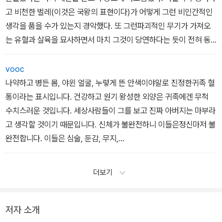
고 비천한 벌레(이것은 국왕의 표현이다)가 어떻게 그런 비인간적인
생각을 품을 수가 있는지 경악했다. 또 그런파괴적인 무기가 가져오
는 유혈과 살육을 묘사하면서 마치 그것이 당연하다는 듯이 전혀 동
요하는 빛없이 말하는 것도 괴이하다는 것이었다. 국왕은 그런 파괴
적인 무기는 분명 인류의 대적인 사악한 악마가 최초로 만들어 낸 무
vooc
기였을 거라고 말했다.
나약하고 병든 몸, 야윈 얼굴, 누렇게 뜬 안색이야말로 진정한귀족 혈
왕은 자신의 입장을 이렇게 밝혔다. 그는 예술과 자연의 분야에서 새
통이라는 표시입니다. 건강하고 원기 왕성한 외양은 귀족에겐 무척
로운 것을 발견하는 것을 무엇보다도 즐겁게 여기지만, 그런 끔찍한
수치스러운 것입니다. 세상사람들이 그를 보고 진짜 아버지는 마부라
무기의 비밀을 아느니 차라리 그의 왕국 절반을 포기하겠다는 것이
고 생각할 것이기 때문입니다. 신체가 불완전하니 이들은정신마저 불
다. 또 내가 목숨을 소중하게 여긴다면 앞으로 그런 말을 다시는 하지
완전합니다. 이들은 심술, 둔감, 무지,
말라고 명령했다.
변덕, 호색, 오만의 혼합물입니다. 이런 걸출한 집단의 동의 없이는 어
떤 법도 제정되거나, 폐지되거나, 변경되지 못합니다. 그리고 이 귀족
더보기
들은 우리의 모든 재산을 결정할 권리를 지니며, 이는 항소 대상도아
닙니다.
저자 소개