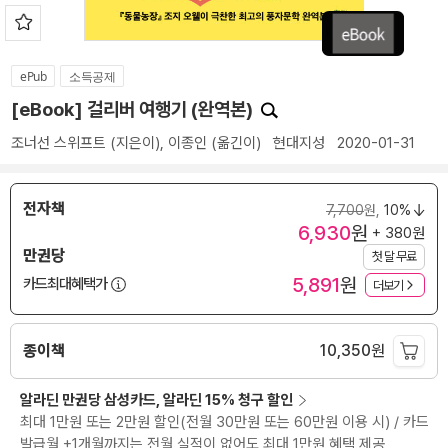
ePub
소득공제
[eBook] 걸리버 여행기 (완역본)
조너선 스위프트
(지은이),
이종인
(옮긴이)
현대지성
2020-01-31
전자책
7,700
원,
10%
6,930
원
+ 380원
만권당
첫 달 무료
5,891
원
카드최대혜택가
더보기
종이책
10,350
원
알라딘 만권당 삼성카드, 알라딘 15% 청구 할인
최대 1만원 또는 2만원 할인(전월 30만원 또는 60만원 이용 시) / 카드
발급월 +1개월까지는 전월 실적이 없어도 최대 1만원 혜택 제공