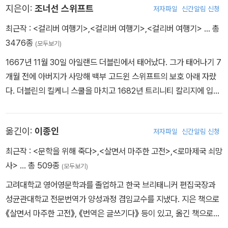
지은이:
조너선 스위프트
저자파일
신간알림 신청
최근작 :
<걸리버 여행기>
,
<걸리버 여행기>
,
<걸리버 여행기>
… 총
3476종
(모두보기)
1667년 11월 30일 아일랜드 더블린에서 태어났다. 그가 태어나기 7
개월 전에 아버지가 사망해 백부 고드윈 스위프트의 보호 아래 자랐
다. 더블린의 킬케니 스쿨을 마치고 1682년 트리니티 칼리지에 입학
해 1686년에 졸업했다. 학교를 마친 스위프트는 1688년 유명한 정
치가이자 학자로 당시는 정계에서 은퇴한 윌리엄 템플 경의 개인비서
옮긴이:
이종인
저자파일
신간알림 신청
로 들어갔다. 그후 1694년 아일랜드로 돌아가서 집안의 전통에 따라
성직을 얻어 킬루트 성당의 녹봉을 받아 생활했다. 1696년 다시 템
최근작 :
<문학을 위해 죽다>
,
<살면서 마주한 고전>
,
<로마제국 쇠망
플 경에게 돌아왔고, 템플 경이 세상을 떠난 뒤 또다시 아일랜드로 돌
사>
… 총 509종
(모두보기)
아가 1710년까지 더블린 근처 라라카의 교회 목사로 일했다. 1710~
고려대학교 영어영문학과를 졸업하고 한국 브리태니커 편집국장과
1714년에 스위프트는 삶의 절정기를 맞는다. 토리당의 기관지 격인
성균관대학교 전문번역가 양성과정 겸임교수를 지냈다. 지은 책으로
신문 「이그재미너」의 편집장을 맡아 마음껏 붓을 휘두르며 정치평론
《살면서 마주한 고전》, 《번역은 글쓰기다》 등이 있고, 옮긴 책으로
‘동맹국의 행위’ 등으로 필명을 높였다. 그러나 1714년 앤 여왕이 죽
《로마제국 쇠망사》, 《작가는 왜 쓰는가》, 《호모 루덴스》 등이 있다.