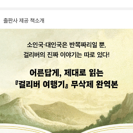
고 토리당이 집권에 실패하자 더블린의 성 패트릭 성당에서 칩거했
다. 그러나 아일랜드가 영국 정부의 그릇된 정책 때문에 궁핍에 빠지
자 아일랜드의 구제와 부흥을 주장하는 팸플릿을 만들기 시작했다. 1
출판사 제공 책소개
724년 「드레이피어의 서한」과 함께 1726년에는 『걸리버 여행기』를
런던에서 출간해 드디어 확고하게 그의 이름을 떨쳤다. 1730년대 말
엽부터 정신착란 증세가 나타나, 1742년에는 발광상태에 빠졌다. 17
45년 10월에 세상을 떠나 성 패트릭 성당의 묘지에 묻혔다. 주요 저
서로는 대표작 『걸리버 여행기(Gulliver’s Travels)』(1726)를 비롯
해 『통 이야기』, 『책의 전쟁』, 『스텔라에게의 일기』 등이 있다. 그의
대표작인 『걸리버 여행기』는 국내에서 주로 아동소설로 분류돼 왔고,
전체 내용 중 '소인국' 과 '거인국' 편만 축약된 채 소개되어 왔다. 그러
나 원작은 '소인국' 과 '거인국' 편 외에 '하늘을 나는 섬나라' '말의 나
라' 등이 포함된 전 4부작으로, 18세기 영국의 정치현실을 신랄하게
꼬집은 성인용 대작이다. 인간성의 기본적 모순인 이성적 억제와 동
물적 충동 사이의 대립을 토대로, 자유와 전제국가, 진정한 신앙과 환
상 사이에서 갈등을 겪고 있는 인간의 왜소한 모습을 풍자한 것이다.