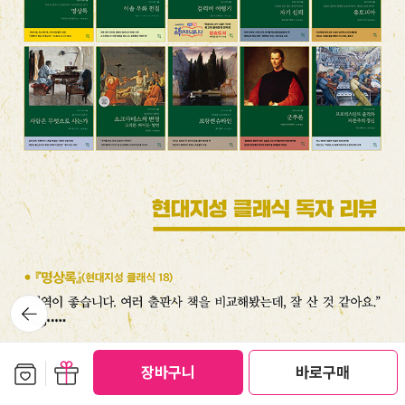
뒤로가
기
보관함담기
선물하기
장바구니
바로구매