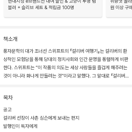
현대지성 e브랜드전 대여 할인 & 고양이 투명 텀
취향껏 골라
블러 + 슬리브 세트 & 적립금 100명
원 이상 구
책소개
풍자문학의 대가 조너선 스위프트의 『걸리버 여행기』는 걸리버의 환
상적인 모험담을 통해 당대의 정치사회와 인간 문명을 통렬하게 비판
한다. 스위프트는 “이 작품의 의도는 세상 사람들을 즐겁게 해주려는
것이 아니라 화나게 만들려는 것”이라고 말했다. 그 말대로 『걸리버
여행기』는 1726년 출판되었을 때부터 엄청난 인기와 논란을 동시에
불러일으켰으며, 신랄한 묘사로 인해 내용이 삭제되거나 금서로 지정
목차
되기까지 했다.
공고
19세기 초 『걸리버 여행기』는 원작의 거친 표현과 풍자 등을 삭제하
걸리버 선장이 사촌 심슨에게 보내는 편지
고 아동문학으로 발행되었는데, 이런 판본들이 지금까지도 수많은 독
발행인이 독자에게