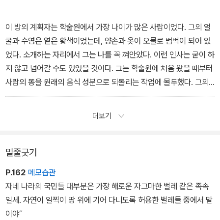
을 무엇보다도 즐겁게 여기지만, 그런 끔찍한 무기의 비밀을 아느니
차라리 그의 왕국 절반을 포기하겠다고 했다. 또 내가 목숨을 소중하
이 방의 계획자는 학술원에서 가장 나이가 많은 사람이었다. 그의 얼
게 여긴다면 앞으로 그런 말을 다시는 하지 말라고 명령했다.
굴과 수염은 옅은 황색이었는데, 양손과 옷이 오물로 범벅이 되어 있
-「제2부 브롭딩낵(거인국) 여행기 · 제7장」 중에서
었다. 소개하는 자리에서 그는 나를 꼭 껴안았다. 이런 인사는 굳이 하
지 않고 넘어갈 수도 있었을 것이다. 그는 학술원에 처음 왔을 때부터
사람의 똥을 원래의 음식 성분으로 되돌리는 작업에 몰두했다. 그의
주장에 따르면, 담즙으로 인한 색깔을 제거하고, 냄새를 방출하고, 침
을 걷어내면 충분히 그렇게 할 수 있다는 것이다. 그는 학술원의 승인
더보기
을 받아 매주 사람의 똥을 브리스틀 술통 정도 크기의 용기에 가득 받
는다고 했다.
-「제3부 라퓨타(날아다니는 섬), 발니바비, 럭낵, 글럽덥드립, 일본
밑줄긋기
여행기 · 제5장」 중에서
P.162
메모습관
자네 나라의 국민들 대부분은 가장 해로운 자그마한 벌레 같은 족속
일세. 자연이 일찍이 땅 위에 기어 다니도록 허용한 벌레들 중에서 말
이야˝