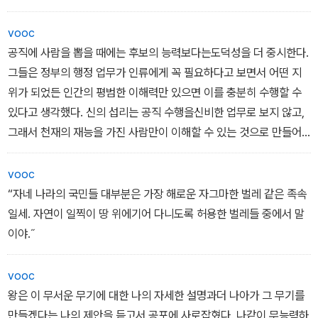
vooc
공직에 사람을 뽑을 때에는 후보의 능력보다는도덕성을 더 중시한다.
그들은 정부의 행정 업무가 인류에게 꼭 필요하다고 보면서 어떤 지
위가 되었든 인간의 평범한 이해력만 있으면 이를 충분히 수행할 수
있다고 생각했다. 신의 섭리는 공직 수행을신비한 업무로 보지 않고,
그래서 천재의 재능을 가진 사람만이 이해할 수 있는 것으로 만들어
놓지도 않았기 때문이다. 사실 천재는 한 시대에 세 명이 나올까 말까
다. 그들은 모든 사람이 진리, 정의, 절제 등의 미덕을 지킬 능력이 있
vooc
다고 보았다. 경험과좋은 의도의 도움을 받아가며 이런 미덕을 실천
“자네 나라의 국민들 대부분은 가장 해로운 자그마한 벌레 같은 족속
하는 사람이라면, 누구라도 그 나라의 공직에 나설 수 있다.
일세. 자연이 일찍이 땅 위에기어 다니도록 허용한 벌레들 중에서 말
이야.˝
vooc
왕은 이 무서운 무기에 대한 나의 자세한 설명과더 나아가 그 무기를
만들겠다는 나의 제안을 듣고서 공포에 사로잡혔다. 나같이 무능력하