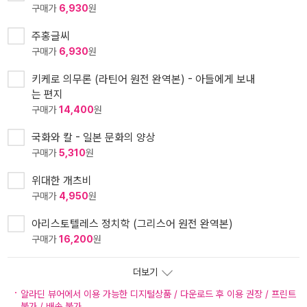
구매가
6,930
원
주홍글씨
구매가
6,930
원
키케로 의무론 (라틴어 원전 완역본) - 아들에게 보내
는 편지
구매가
14,400
원
국화와 칼 - 일본 문화의 양상
구매가
5,310
원
위대한 개츠비
구매가
4,950
원
아리스토텔레스 정치학 (그리스어 원전 완역본)
구매가
16,200
원
더보기
알라딘 뷰어에서 이용 가능한 디지털상품 / 다운로드 후 이용 권장 / 프린트
불가 / 배송 불가