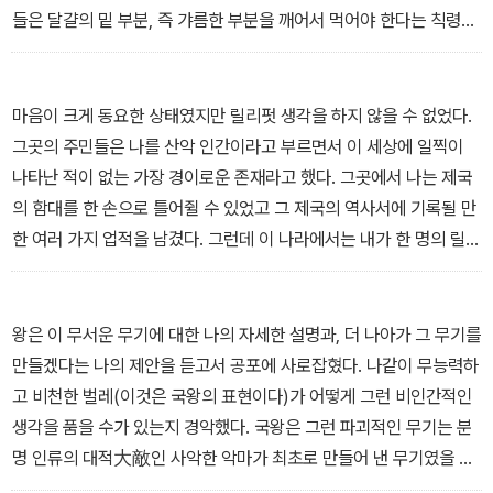
들은 달걀의 밑 부분, 즉 갸름한 부분을 깨어서 먹어야 한다는 칙령을
내렸고 이에 불응할 경우 엄벌을 내리겠다고 위협했다. 우리의 역사
서가 전하는 바에 의하면, 사람들은 이 칙령에 크게 분개했고 그리하
여 이 문제로 여섯 건의 반란이 발생했다. 그 결과, 한 황제가 목숨을
마음이 크게 동요한 상태였지만 릴리펏 생각을 하지 않을 수 없었다.
잃었고 또 다른 황제는 황위를 잃었다.
그곳의 주민들은 나를 산악 인간이라고 부르면서 이 세상에 일찍이
-「제1부 릴리펏(소인국) 여행기 · 제4장」 중에서
나타난 적이 없는 가장 경이로운 존재라고 했다. 그곳에서 나는 제국
의 함대를 한 손으로 틀어쥘 수 있었고 그 제국의 역사서에 기록될 만
한 여러 가지 업적을 남겼다. 그런데 이 나라에서는 내가 한 명의 릴리
펏 사람이 되어 아주 보잘것없는 존재처럼 보일 것이니 나로서는 얼
마나 창피한 노릇인가.
-「제2부 브롭딩낵(거인국) 여행기 · 제1장」 중에서
왕은 이 무서운 무기에 대한 나의 자세한 설명과, 더 나아가 그 무기를
만들겠다는 나의 제안을 듣고서 공포에 사로잡혔다. 나같이 무능력하
고 비천한 벌레(이것은 국왕의 표현이다)가 어떻게 그런 비인간적인
생각을 품을 수가 있는지 경악했다. 국왕은 그런 파괴적인 무기는 분
명 인류의 대적大敵인 사악한 악마가 최초로 만들어 낸 무기였을 거
라고 말했다. 그는 예술과 자연의 분야에서 새로운 것을 발견하는 것