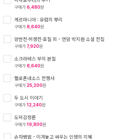
지하로부터의 수기
구매가
6,480
원
게르마니아 : 유럽의 뿌리
구매가
8,640
원
양반전·허생전·호질 외 - 연암 박지원 소설 전집
구매가
7,920
원
소크라테스 부의 본질
구매가
8,640
원
펠로폰네소스 전쟁사
구매가
25,200
원
두 도시 이야기
구매가
12,240
원
도덕감정론
구매가
19,800
원
손자병법 - 이겨놓고 싸우는 인생의 지혜