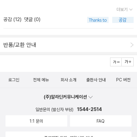
무리였다. 그래, 문학은 나와는 좀 거리가 있다. 예외적으로 몇권이 있
더보기
기는 하지만. 아무튼 그래서 난 뒤로 건조한 책들을 읽기 시작했다. 경
공감 (
12
)
댓글 (0)
제,역사 책들을 읽는건 그런 이유다. 그래서 혹시 문학책은 읽고 싶지
않지만 읽을만한 책을 찾는 이들을 위해 내가 읽었던 책 중에 골라봤
다. 1. Yuval Noah Harari 유발 하라리의 책은 전부 읽어본 듯. 한국
반품/교환 안내
인이 좋아하는(?) 작가인 탓인지 번역서도 잘 되어 있는 편. 그의 책
은 역사나 사회 이야기를 하고 있어 (소설에 비하면) 편안하게 읽을
수 있다. 2. 장하준 교수의 책들. 최소 출간된건 다 읽은듯. 가장 최신
작은 영어책을 예약으로 구매! 한국인이 쓴 영어(?) 이기 때문인지 아
로그인
전체 메뉴
회사 소개
출판사 안내
PC 버전
니면 이미 경제학에 대한 배경지식이 있기 때문인지 쉽게 읽을 수 있
다. 그의 의견에 동의하지는 않아도 그의 책만큼은 아주 수월하게 읽
(주)알라딘커뮤니케이션
을 수 있어서 추천한다. 3. Pelican 에서 출간된 introduction 시리
즈와 Little history시리즈언제나 뭘 읽어야 하나 싶을 떄 좋은 예가
1544-2514
일반문의 (발신자 부담)
되어 주는 입문서/개괄서 시리즈둘다 아주 수월하게 읽을 수 있어서
1:1 문의
FAQ
좋음. 다만 Pelican 시리즈는 구하기 쉽지 않은게 문제랄까. 한가지
주제에 대해서 꽤 깊게 들어가고 분량도 생각보다는 두터운 편이