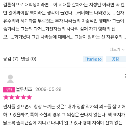
결론적으로 대학생이라면....이 시대를 살아가는 지성인 이라면 꼭 한
번 읽어봐야할 책이라는 생각이 들었다....커버에도 나와있듯.... 신자
유주의와 세계화를 부르짓는 부자 나라들의 이중적인 행태와 그들이
숨기려는 그들의 과거...가진자들의 사다리 걷어 차기 행태의 전
모......화가났다 그런 나라들에 대해서....그들이 말하는 신 자유주의
와 세계화에 대해서....그런데....누가 그런 나쁜 사마리아인에게 나쁘
더보기
다 할 수 있을까...?그런 나라들이 진짜 나쁜가..? 왜 나쁜가??그들은
공감 (
7
)
댓글 (0)
무엇을 위해 그랬을까....?국가는 국민 영토 주권으로 이루어 졌다
고...초등학교때 배웠다...내 국가가...우리 국민들 더 배불리 먹고 살
게하겠다고 거짓말을 했단다...누가 그 국가에 돌을 던질래..?잘 모르
메뉴
겠다.....못 사는 나라 도와주면서 다같이 잘 살려고 하면 안되?? 라는
블루치즈
2009-05-28
순수한 질문을 하기엔....난 너무 나이가 들어버렸나...?응응응...거짓
말하는거 나쁘잖아....네들도 그랬잖아....왜 거짓말해?? 너네는 그렇
원서를 읽으면서 항상 느끼는 것은 ' 내가 정말 작가의 의도를 잘 이해
게 해놓고 왜 얘네는 못하게 하는건데???라고 징징거리는거 같아....
하고 있을까?', 특히 소설의 경우 그 의심은 끝나지 않는다. 책 표지가
구려...잉...
닳도록 출퇴근길에 지니고 다니며 읽고 있다.경제 지식이 전혀 없는