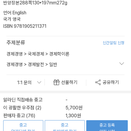
반양장본
288쪽
130*197mm
272g
언어 English
국가 영국
ISBN 9781905211371
주제분류
신간알림 신청
경제경영
>
국제경제
>
경제학이론
경제경영
>
경제발전
>
일반
선물하기
공유하기
알라딘 직접배송 중고
-
이 광활한 우주점 (2)
5,700원
판매자 중고 (76)
1,300원
중고
중고
중고 등록