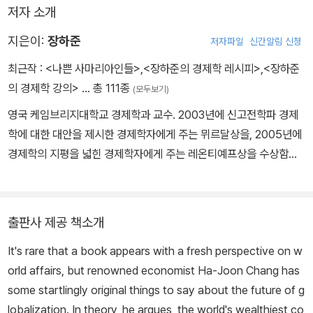
저자 소개
지은이:
장하준
저자파일
신간알림 신청
최근작 :
<나쁜 사마리아인들>
,
<장하준의 경제학 레시피>
,
<장하준
의 경제학 강의>
… 총 111종
(모두보기)
영국 케임브리지대학교 경제학과 교수. 2003년에 신고전학파 경제
학에 대한 대안을 제시한 경제학자에게 주는 뮈르달상을, 2005년에
경제학의 지평을 넓힌 경제학자에게 주는 레온티예프상을 수상함으
로써 세계적인 경제학자로서 명성을 얻었다. 2005년에는 대한민국
대통령자문정책기획위원회 위원을 지냈으며, 2014년, 영국의 정치
평론지 〈프로스펙트〉가 선정한 ‘올해의 사상가 50인’에 오르기도 했
출판사 제공 책소개
다. 주요 저서로는 《사다리 걷어차기》 《개혁의 덫》 《쾌도난마 한국
It's rare that a book appears with a fresh perspective on w
경제》 《그들이 말하지 않는 23가지》 《나쁜 사마리아인들》 《장하준
orld affairs, but renowned economist Ha-Joon Chang has
의 경제학 강의》 《국가의 역할》 등이 있다.
some startlingly original things to say about the future of g
lobalization. In theory, he argues, the world's wealthiest co