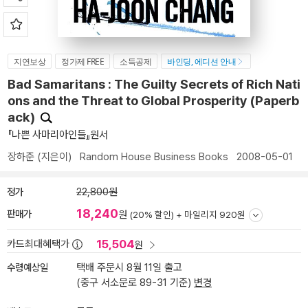
지연보상
정가제 FREE
소득공제
바인딩, 에디션 안내
Bad Samaritans : The Guilty Secrets of Rich Nati
ons and the Threat to Global Prosperity (Paperb
ack)
『나쁜 사마리아인들』원서
장하준
(지은이)
Random House Business Books
2008-05-01
정가
22,800원
18,240
판매가
원
(20% 할인) +
마일리지 920원
15,504
카드최대혜택가
원
수령예상일
택배 주문시 8월 11일 출고
(중구 서소문로 89-31 기준)
변경