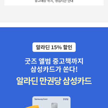
중고매장 위치, 영업시간 안내
다. Little History 시리즈는 정말 짧고 엄청나게 후려쳐서(!!) 쓰여져
있어서 읽기에 수월하니 초심자에게 최고! 4. 그 외 ...참고로 지금 다
시 읽기를 하고 있는 책은 [Dollars and sense]이다.