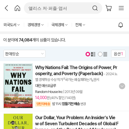
외국도서
경제경영
국제경제
전체
이 분야에
74,084
개의 상품이 있습니다.
옵션
1
Why Nations Fail: The Origins of Power, Pr
osperity, and Poverty (Paperback)
- 2024 노
벨 경제학상 수상 작가 『국가는 왜 실패하는가』원서
대런 애쓰모글루
Random House Inc
|
2013년 09월
14,000
원 (40% 할인 / 140원)
밤 11시
잠들기전 배송
양탄자배송
변경
Our Dollar, Your Problem: An Insider's Vie
w of Seven Turbulent Decades of Global F