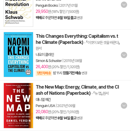
Penguin Books
|
2017년 01월
29,950
원 (18% 할인 / 1,500원)
택배
로 주문하면
8월 19일 출고
변경
This Changes Everything: Capitalism vs. t
he Climate (Paperback)
- 『이것이 모든 것을 바꾼다』
원서
나오미 클라인
Simon & Schuster
|
2015년 08월
26,400
원 (20% 할인 / 1,320원)
밤 11시
잠들기전 배송
양탄자배송
변경
The New Map: Energy, Climate, and the Cl
ash of Nations (Paperback)
- 『뉴 맵』원서
대니얼 예긴
Penguin USA
|
2021년 09월
20,080
원 (20% 할인 / 1,010원)
택배
로 주문하면
8월 14일 출고
변경