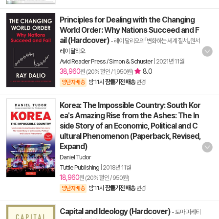
Principles for Dealing with the Changing
World Order: Why Nations Succeed and F
ail (Hardcover)
- 레이 달리오의『변화하는 세계 질서』원서
레이 달리오
Avid Reader Press / Simon & Schuster
|
2021년 11월
38,960
8.0
원 (20% 할인 / 1,950원)
밤 11시
잠들기전 배송
양탄자배송
변경
Korea: The Impossible Country: South Kor
ea's Amazing Rise from the Ashes: The In
side Story of an Economic, Political and C
ultural Phenomenon (Paperback, Revised,
Expand)
Daniel Tudor
Tuttle Publishing
|
2018년 11월
18,960
원 (20% 할인 / 950원)
밤 11시
잠들기전 배송
양탄자배송
변경
Capital and Ideology (Hardcover)
- 토마 피케티