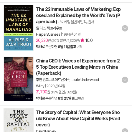
The 22 Immutable Laws of Marketing: Exp
osed and Explained by the World's Two (P
aperback)
- 『마케팅 불변의 법칙』 원서
알 리스
,
잭 트라우트
HarperBusiness
|
1994년 04월
26,320
10.0
원 (20% 할인 / 1,320원)
택배
로 주문하면
8월 11일 출고
변경
China CEO II: Voices of Experience from 2
5 Top Executives Leading Mncs in China
(Paperback)
후안 안토니오 페르난데스
,
Laurie Underwood
Wiley
|
2020년 04월
31,790
원 (13% 할인 / 320원)
택배
로 주문하면
8월 25일 출고
변경
The Story of Capital : What Everyone Sho
uld Know About How Capital Works (Hard
cover)
David Harvey