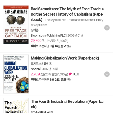
Bad Samaritans: The Myth of Free Trade a
nd the Secret History of Capitalism (Pape
rback)
- The Myth of Free Trade and the Secret History
of Capitalism
장하준
Bloomsbury Publishing PLC
|
2009년 01월
29,700
원 (18% 할인 / 1,490원)
택배
로 주문하면
8월 14일 출고
변경
Making Globalization Work (Paperback)
조지프 스티글리츠
Norton
|
2007년 09월
26,020
10.0
원 (20% 할인 / 1,310원)
택배
로 주문하면
8월 21일 출고
변경
The Fourth Industrial Revolution (Paperba
ck)
SCHWAB KLAUS