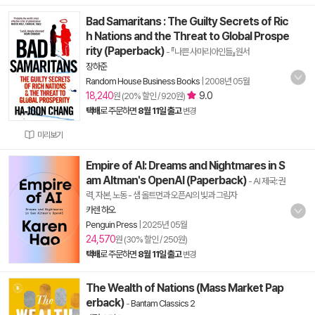
Bad Samaritans : The Guilty Secrets of Ric
h Nations and the Threat to Global Prospe
rity (Paperback)
- 『나쁜 사마리아인들』원서
장하준
Random House Business Books
|
2008년 05월
18,240
9.0
원 (20% 할인 / 920원)
택배
로 주문하면
8월 11일 출고
변경
미리보기
Empire of AI: Dreams and Nightmares in S
am Altman's OpenAI (Paperback)
- AI 제국: 권
력, 자본, 노동 - 샘 올트먼과 오픈AI의 빛과 그림자
카렌 하오
Penguin Press
|
2025년 05월
24,570
원 (30% 할인 / 250원)
택배
로 주문하면
8월 11일 출고
변경
The Wealth of Nations (Mass Market Pap
erback)
-
Bantam Classics 2