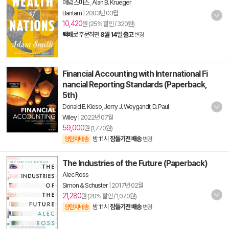
애덤 스미스
,
Alan B. Krueger
Bantam
|
2003년 03월
10,420
원 (25% 할인 / 320원)
택배
로 주문하면
8월 14일 출고
변경
Financial Accounting with International Fi
nancial Reporting Standards (Paperback,
5th)
Donald E. Kieso
,
Jerry J. Weygandt
,
D. Paul
Wiley
|
2022년 07월
59,000
원 (1,770원)
밤 11시
잠들기전 배송
양탄자배송
변경
The Industries of the Future (Paperback)
Alec Ross
Simon & Schuster
|
2017년 02월
21,280
원 (20% 할인 / 1,070원)
밤 11시
잠들기전 배송
양탄자배송
변경