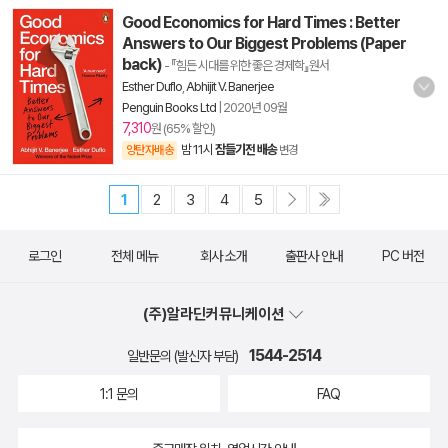
Good Economics for Hard Times : Better
Answers to Our Biggest Problems (Paper
back)
- 『힘든 시대를 위한 좋은 경제학』원서
Esther Duflo
,
Abhijit V. Banerjee
Penguin Books Ltd
|
2020년 09월
7,310
원 (65% 할인)
밤 11시
잠들기전 배송
양탄자배송
변경
1
2
3
4
5
로그인
전체 메뉴
회사 소개
출판사 안내
PC 버전
(주)알라딘커뮤니케이션
1544-2514
일반문의 (발신자 부담)
1:1 문의
FAQ