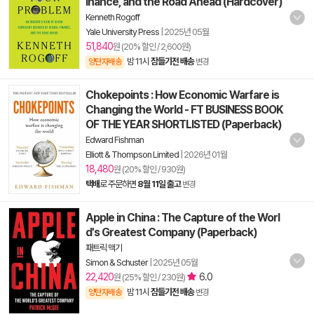
inance, and the Road Ahead (Hardcover)
Kenneth Rogoff
Yale University Press
|
2025년 05월
51,840
원 (20% 할인 / 2,600원)
밤 11시
잠들기전 배송
양탄자배송
변경
Chokepoints : How Economic Warfare is
Changing the World - FT BUSINESS BOOK
OF THE YEAR SHORTLISTED (Paperback)
Edward Fishman
Elliott & Thompson Limited
|
2026년 01월
18,480
원 (20% 할인 / 930원)
택배
로 주문하면
8월 11일 출고
변경
Apple in China : The Capture of the Worl
d's Greatest Company (Paperback)
패트릭 맥기
Simon & Schuster
|
2025년 05월
22,420
6.0
원 (25% 할인 / 230원)
밤 11시
잠들기전 배송
양탄자배송
변경