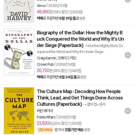
Verso
|
2026년 02월
49,960
원 (18% 할인 / 2,500원)
택배
로 주문하면
8월 19일 출고
변경
Biography of the Dollar: How the Mighty B
uck Conquered the World and Why It's Un
der Siege (Paperback)
- How the Mighty Buck Co
nquered the World and Why It's Under Siege
Craig Karmin
,
크레이그 카민
Crown Pub
|
2009년 04월
20,720
원 (18% 할인 / 1,040원)
택배
로 주문하면
8월 24일 출고
변경
The Culture Map : Decoding How People
Think, Lead, and Get Things Done Across
Cultures (Paperback)
- <컬처 맵> 원서
에린 메이어
PublicAffairs
|
2016년 01월
23,920
원 (20% 할인 / 1,200원)
밤 11시
잠들기전 배송
양탄자배송
변경