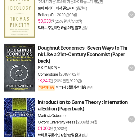
'21세기 자본' 후속작 '자본과 이데올로기' 영문판
토마 피케티
,
아서 골드해머
(옮긴이)
Belknap Pr
|
2020년 03월
50,930
원 (25% 할인 / 510원)
택배
로 주문하면
8월 21일 출고
변경
Doughnut Economics : Seven Ways to Thi
nk Like a 21st-Century Economist (Paper
back)
케이트 레이워스
Cornerstone
|
2018년 02월
18,240
원 (20% 할인 / 920원)
밤 11시
잠들기전 배송
양탄자배송
변경
Introduction to Game Theory : Internation
al Edition (Paperback)
Martin J. Osborne
Oxford University Press
|
2009년 04월
51,000
원 (1,020원)
택배
로 주문하면
8월 12일 출고
변경