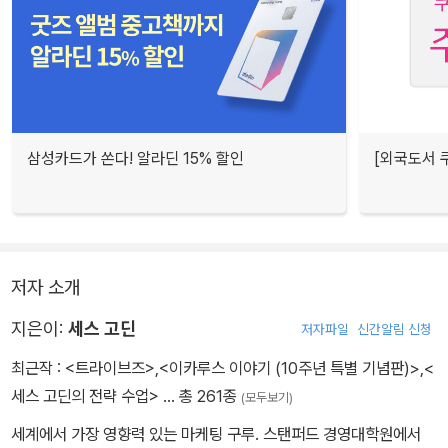
삼성카드가 쏜다! 알라딘 15% 할인
[외국도서 쿠
저자 소개
지은이:
세스 고딘
저자파일
신간알림 신청
최근작 :
<트라이브즈>
,
<이카루스 이야기 (10주년 특별 기념판)>
,
<
세스 고딘의 전략 수업>
… 총 261종
(모두보기)
세계에서 가장 영향력 있는 마케팅 구루. 스탠퍼드 경영대학원에서