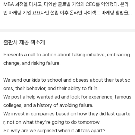
MBA 과정을 마치고, 다양한 글로벌 기업의 CEO를 역임했다. 온라
인 마케팅 기업 요요다인 설립 이후 온라인 다이렉트 마케팅 방법을
창안해 수백 개의 기업을 지도했다. 야후의 마케팅 담당 부사장, 온라
인 커뮤니티 서비스 스퀴두의 CEO로 활약했다. 2013년 다이렉트 마
케팅 협회 명예의 전당에, 2018년 미국 마케팅 협회 명예의 전당에
출판사 제공 책소개
헌액되었다. 30여 년간 마케팅의 개념을 새롭게 정의하고, 시대를 앞
Presents a call to action about taking initiative, embracing
서가는 혁신적인 마케팅 기법을 제시한 결과였다. 그는 수많은 기업
change, and risking failure.
인이 생각하고 행동하는 방식에 변화를 몰고 왔다. 그의 블로그는 《타
임》이 선정한 최고의 블로그 목록에 올랐으며 가장 많은 사람들이 찾
We send our kids to school and obsess about their test sc
는 블로그 25위 안에 꼭 들어간다. 『린치핀』, 『보랏빛 소가 온다』,
ores, their behavior, and their ability to fit in.
『마케팅이다』, 『의미의 시대』, 『더 프랙티스』 등을 썼으며, 그의 저서
We post a help wanted ad and look for experience, famous
는 전 세계 37개국에 번역되어 글로벌 베스트셀러로 자리매김했다.
colleges, and a history of avoiding failure.
We invest in companies based on how they did last quarte
r, not on what they’re going to do tomorrow.
So why are we surprised when it all falls apart?