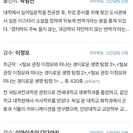
옮긴이:
곽범신
저자파일
신간알림 신청
대학에서 일어일문학을 전공한 후, 취업 준비를 위해 찾은 도서관에
서 일본 미스터리 소설을 접하며 뒤늦게 번역가라는 꿈을 품게 되었
다. ‘겸허하되 주눅 들지 않는, 과감하되 자만하지 않는 번역가’라는
목표를 향해 오늘도 노력하며, 독자들에게 좋은 책을 소개하고자 힘
쓰고 있다. 현재는 바른번역 소속 번역가로 활동 중이다. 옮긴 책으로
감수:
이정모
저자파일
신간알림 신청
는 《머릿속에 쏙쏙! 화학 노트》《돈의 세계사》《이유가 있어서 멸종했
습니다》《TIGER》 등이 있다.
최근작 :
<털보 관장 이정모와 떠나는 경이로운 생명 탐험 3>
,
<털보
관장 이정모와 떠나는 경이로운 생명 탐험 2>
,
<털보 관장 이정모와
떠나는 경이로운 생명 탐험 1>
… 총 420종
(모두보기)
전 국립과천과학관 관장으로 연세대학교 생화학과를 졸업하고, 같은
학교 대학원에서 석사학위를 받았다. 독일 본 대학교 화학과에서 곤
충과 식물의 커뮤니케이션을 연구했으며, 안양대학교 교양학부 교수
로 일했다. 서대문자연사박물관 관장, 서울시립과학관 관장으로 재직
하면서 자연사박물관과 과학관을 일상적으로 즐길 수 있는 곳으로 만
감수:
이마이즈미 다다아키
저자파일
신간알림 신청