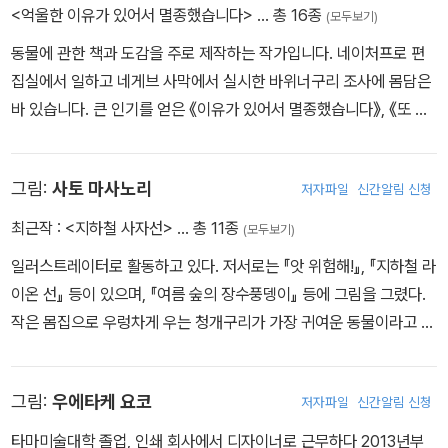
<억울한 이유가 있어서 멸종했습니다>
… 총 16종
(모두보기)
동물에 관한 책과 도감을 주로 제작하는 작가입니다. 네이처프로 편
집실에서 일하고 네게브 사막에서 실시한 바위너구리 조사에 몸담은
바 있습니다. 큰 인기를 얻은 《이유가 있어서 멸종했습니다》, 《또 이
유가 있어서 멸종했습니다》, 《억울한 이유가 있어서 멸종했습니다》
의 글을 썼습니다.
그림:
사토 마사노리
저자파일
신간알림 신청
최근작 :
<지하철 사자선>
… 총 11종
(모두보기)
일러스트레이터로 활동하고 있다. 저서로는 『앗 위험해!』, 『지하철 라
이온 선』 등이 있으며, 『여름 숲의 장수풍뎅이』 등에 그림을 그렸다.
작은 몸집으로 우렁차게 우는 청개구리가 가장 귀여운 동물이라고 생
각한다.
그림:
우에타케 요코
저자파일
신간알림 신청
타마미술대학 졸업, 인쇄 회사에서 디자이너로 근무하다 2013년부