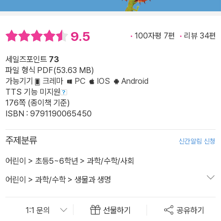
9.5
100자평 7편
리뷰 34편
세일즈포인트
73
파일 형식 PDF(53.63 MB)
가능기기
크레마
PC
IOS
Android
TTS 기능 미지원
176쪽 (종이책 기준)
ISBN : 9791190065450
주제분류
신간알림 신청
어린이
>
초등5~6학년
>
과학/수학/사회
어린이
>
과학/수학
>
생물과 생명
선물하기
공유하기