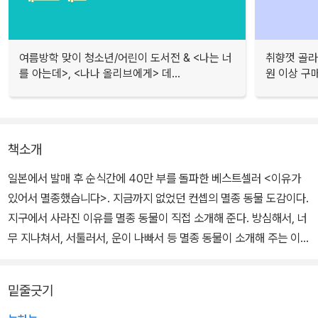
여름방학 맞이 청소년/어린이 도서전 & <나는 너
취향껏 골라
를 아는데>, <나나 올리브에게> 데...
원 이상 구
책소개
일본에서 발매 후 순식간에 40만 부를 돌파한 베스트셀러 <이유가
있어서 멸종했습니다>. 지금까지 없었던 컨셉의 멸종 동물 도감이다.
지구에서 사라진 이유를 멸종 동물이 직접 소개해 준다. 방심해서, 너
무 지나쳐서, 서툴러서, 운이 나빠서 등 멸종 동물이 소개해 주는 이유
를 들어 보자.
밑줄긋기
웃프다는 말은 이럴 때 사용하는 것이 아닐까 싶을 만큼, 재미있고 안
타까운 70종의 멸종 동물 이야기가 펼쳐진다. 그 이야기를 들어주고