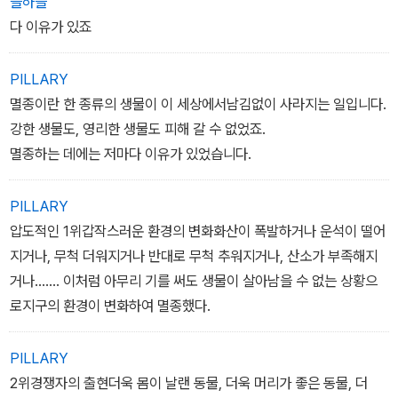
늘하늘
기억해 주는 것이 우리가 멸종 동물에게 해 줄 수 있는 일이 아닐까.
다 이유가 있죠
이 책은 지금 지구상의 동물들과 어울려 살아가는 방법을 생각해 보
게끔 이끌어 준다.
PILLARY
멸종이란 한 종류의 생물이 이 세상에서남김없이 사라지는 일입니다.
강한 생물도, 영리한 생물도 피해 갈 수 없었죠.
멸종하는 데에는 저마다 이유가 있었습니다.
PILLARY
압도적인 1위갑작스러운 환경의 변화화산이 폭발하거나 운석이 떨어
지거나, 무척 더워지거나 반대로 무척 추워지거나, 산소가 부족해지
거나……. 이처럼 아무리 기를 써도 생물이 살아남을 수 없는 상황으
로지구의 환경이 변화하여 멸종했다.
PILLARY
2위경쟁자의 출현더욱 몸이 날랜 동물, 더욱 머리가 좋은 동물, 더