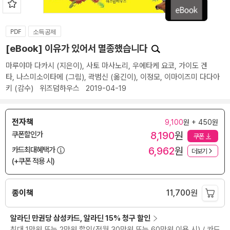
PDF
소득공제
[eBook] 이유가 있어서 멸종했습니다
마루야마 다카시
(지은이),
사토 마사노리
,
우에타케 요코
,
가이도 겐
타
,
나스미소이타메
(그림),
곽범신
(옮긴이),
이정모
,
이마이즈미 다다아
키
(감수)
위즈덤하우스
2019-04-19
전자책
9,100
원 + 450원
8,190
원
쿠폰할인가
쿠폰
6,962
원
카드최대혜택가
더보기
(+쿠폰 적용 시)
종이책
11,700
원
알라딘 만권당 삼성카드, 알라딘 15% 청구 할인
최대 1만원 또는 2만원 할인(전월 30만원 또는 60만원 이용 시) / 카드