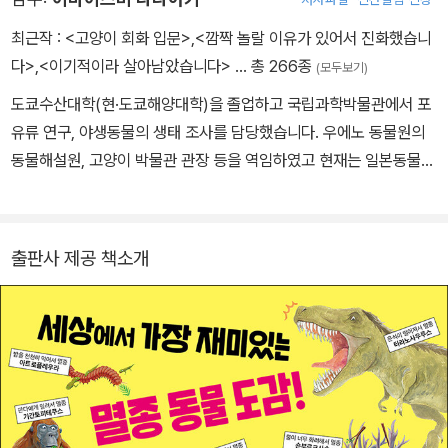
들고자 노력해왔다. 2019년 교양과학서를 저술 또는 번역하고, 자연
사박물관과 과학관의 새로운 모델을 구현해 과학의 대중화에 기여한
최근작 :
<고양이 회화 입문>
,
<깜짝 놀랄 이유가 있어서 진화했습니
공로로 과학기술훈장 진보장을 받았다. 지은 책으로 《찬란한 멸종》,
다>
,
<이기적이라 살아남았습니다>
… 총 266종
(모두보기)
《저도 과학은 어렵습니다만》, 《과학자를 울린 과학책》(공저), 《공생
도쿄수산대학(현·도쿄해양대학)을 졸업하고 국립과학박물관에서 포
멸종 진화》, 《바이블 사이언스》, 《달력과 권력》, 《그리스 로마 신화
유류 연구, 야생동물의 생태 조사를 담당했습니다. 우에노 동물원의
사이언스》, 《삼국지 사이언스》(공저), 《과학하고 앉아있네 1》(공저),
동물해설원, 고양이 박물관 관장 등을 역임하였고 현재는 일본동물과
《해리포터 사이언스》(공저) 외 다수가 있고 옮긴 책으로 《인간 이력
학연구소 소장으로 재임 중입니다.
서》, 《매드 사이언스 북》, 《모두를 위한 물리학》 외 다수가 있다.
출판사 제공 책소개