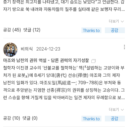
증기 장력은 최고치를 나타냈고, 대기 습도는 낮았다”고 언급한다. 갑
은 주인의 도덕을 곧장 드러내기보다, 때로는 약자 보호·평등·죄책·의
자신의 의지로 만들 것을, 인간의 의지에 달려 있다는 것을 가르치며,
자기 땅으로 쑥 내려와 자동차들의 질주를 실타래 같은 보행자 무리
무·금욕의 언어, 곧 르상티망의 도덕을 통해 정당화되어왔는가? 트라
훈육과 육성이라는 위대한 모험과 총체적인 시도를 준비하는 것을 희
를 앵글에 담는다. 그 이미지 안으로 소리가 삽입된다. “한층 강렬한
시마코스에 따라 강한 자에 의한 입법은 '좋음'의 도덕이 보편화되는
망하는 것이다.p163제6장 우리 학자들학문적 인간이란 그는 고귀하
더보기
속도의 선들은 다소 느슨하게 움직이는 보행자 무리를 가로지르는 순
최선의 정체가 되는 대신 노예의 도덕을 지속시키는 '르상티망의 입
지 못한 천성의 인간,즉 고귀하지 못하고 다시말해 지배력이 없고 권
공감 (
45
)
댓글 (12)
간 굵어졌다가, 나중엔 더 빨라지더니 약간의 진동 끝에 다시 고른 리
법'이 되었는가. 이것은 트라시마코스의 강자는 입법 권력의 소유자
위가 없으며 자족할 줄도 모르는 천성의 덕목을 지닌 인간이다: 그는
듬을 유지했다. 수많은 소리들이 철선처럼 억센 하나의 소음으로 뒤
이고, 니체의 강자는 가치 창조의 유형이기 때문일까. 현실의 지배자
근면하고, 참을성 있게 질서에 적응하며 능력과 욕구에서도 균형과
엉켰다. 그 소음에서 뾰쪽한 끝이 여기저기 튀어나왔고, 소음을 따라
인 트라시마코스의 강자는 법을 만들 만큼 강할 수 있지만, 그가 사용
절도를 지니고 있다.p174학자가 할 수 있는 가장 나쁘고 위험한 것은
비의식
2024-12-23
메뉴
날선 모서리가 길게 이어지다가 다시 평평해졌으며, 소음에서 명확한
하는 도덕 언어는 이미 르상티망의 산물일 수 있다. 반면 니체의 강자
그의 속성 중 평범함의 본능에서 온다: 즉 비범한 인간을 본능적으로
마조와 남전의 권위 역설 - 담론 권력의 자기성찰
소리들이 산산이 부서져 공중으로 흩어졌다. …… 지그시 눈을 감고
는 사회적 신분으로서의 귀족이 아니라, 자기 안의 혼란을 지배하고
근절하려고 하고,배려하면서 물론 부드러운 손길로 활시위를 이완시
철학자 이진경 교수의 ‘선불교를 철학하는’ 책(『설법하는 고양이와 부
이 소음에 귀를 기울이면 지금 자신이 제국 수도이자 황궁이 자리 잡
자기 삶에 형식을 부여하는 내적 지배자에 가깝다. 그는 '푸른 피'가
키며,친밀한 동정으로 활시위를 이완시킨다.p175회의란 속된 언어로
처가 된 로봇』)에 8세기 당대(唐代) 선승(禪僧) 마조와 그의 제자
은 빈에 있음을 알아차릴 것이다.(1권 11p)” 정말 기가 막힌 표현들
흐르는 혈통 귀족이 아닐지라도, 자기 가치의 입법자라는 점에서 도
말해 신경쇠약이나 허약함으로 불리는 어떤 복잡한 생리적인 상태를
남전의 일화가 있다. 마조도일(馬組道一; 709~788)은 부처와 동
이다. 1913년 8월의 빈이라는 시간과 장소를 설명하기 위해 동원된
덕의 귀족일 수 있다. 그렇다면, 이는 '법의 귀족'과 '도덕의 귀족'의 차
나타내는 가장 정신적인 표현이다.p180미래의 철학자의 비판가로서
격으로 추앙받는 지엄한 선종(禪宗)의 권위를 상징하는 고승이다. 그
시청각적 묘사들은 처음부터 작가가 예사로운 사람이 아님을 알려준
이가 아닐까. 아니면, 이는 이데아로서의 '정의'와 현실적인 '법' 사이
의 속성:내가 생각하는 것은 가치척도의 확실성, 의식적으로 통일적
런 스승을 향해 거칠게 입을 막아버리는 일견 제자의 무례함으로 보
다. 이 작품 전체의 글에 담겨있는 비유와 상징 언어들은 눈물이 날 만
의 괴리일까. 《국가 정체》가 선의 이데아를 본 철학자의 통치를 꿈꾼
방법을 사용하는 것, 기지 있는 용기, 독립성과 자기 책임 능력 등이
이는 대화 장면이다. 남전(南泉普願: 748~835)이 대중에 죽을 돌
큼 아름답다. 그렇게 작가의 앵글은 자동차 사고를 포착하고 이것을
다면, 《법률》은 왜 법과 습관과 교육을 통해 인간을 다스리는 현실적
다. 그들은 부정을 말하는 것과 해부하는 것에 대한 즐거움과 피를 토
더보기
리는 데 마조가 묻는다. 「‘통 속은 무엇이냐?’‘닥치거라 이 늙은이야!
구경하는 구경꾼들 무리들 중 한 여인에게 포커스를 맞춘다. 이 사고
질서로 내려오는가? 이것은 선의 이데아를 향한 정의와 현실의 법 사
할 듯 아픔을 느끼는 경우에도 확실하고 정교하게 메스를 잡을 줄 아
공감 (
10
)
댓글 (0)
무슨 말이냐?’그러자 마조는 그만두었다.」 이 짧은 대화의 장면에는
를 목격하고 그 원인을 제동거리라는 과학적 설명을 해주는 행인1과
이에 놓인 간극일까. 그렇다면 그 어떤 전문적인 지식도 더 강한 자의
는 사려 깊은 잔인함을 스스로 시인한다.p186철학자의 자기 이상의
스승의 권위와 제자의 복종이라는 수직의 격차는 사라지고, 동등한