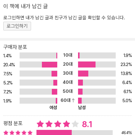
의지》를 장기간 준비했으나 정신이상이 일어나 미완으로 끝났다. 니
이 책에 내가 남긴 글
체는 1889년 1월 3일 이탈리아의 토리노에서 발작을 일으킨 뒤부터
어머니와 함께 예나에서 거주했다. 어머니가 죽자 여동생 엘리자베트
로그인하면 내가 남긴 글과 친구가 남긴 글을 확인할 수 있습니다.
가 니체를 바이마르로 옮겼고, 그는 1900년 8월 25일 바이마르에서
로그인하기
죽었다.
구매자 분포
10대
1.9%
1.4%
20대
23.2%
20.4%
30대
13.8%
7.5%
40대
6.4%
5.2%
50대
6.1%
7.2%
60대
5.0%
1.9%
여성
남성
8.1
평점 분포
46.4%