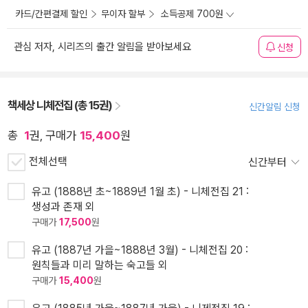
카드/간편결제 할인
무이자 할부
소득공제 700원
관심 저자, 시리즈의 출간 알림을 받아보세요
신청
책세상 니체전집 (총 15권)
신간알림 신청
총
1
권, 구매가
15,400
원
전체선택
신간부터
유고 (1888년 초~1889년 1월 초) - 니체전집 21 :
생성과 존재 외
구매가
17,500
원
유고 (1887년 가을~1888년 3월) - 니체전집 20 :
원칙들과 미리 말하는 숙고들 외
구매가
15,400
원