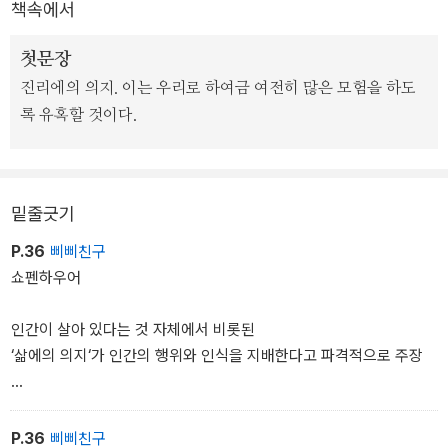
책속에서
첫문장
진리에의 의지. 이는 우리로 하여금 여전히 많은 모험을 하도
록 유혹할 것이다.
밑줄긋기
P.36
삐삐친구
쇼펜하우어
인간이 살아 있다는 것 자체에서 비롯된
‘삶에의 의지‘가 인간의 행위와 인식을 지배한다고 파격적으로 주장
‘삶에의 의지‘란, 욕망 (본능)을 말하는 것인데..
이러한 맹목적인 욕망이 세계의 본질이라는 것이
P.36
삐삐친구