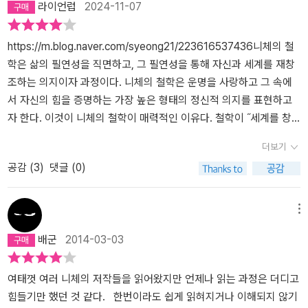
라이언럽
2024-11-07
이 책은 사실 '오랜 구상'을 거쳐 나온 작품이다. 니체는『차라투스트
라는 이렇게 말했다』를 출간한 이후 '다음 단계에 올라서는 자신의 새
로운 철학'을 기술하려는 열망을 마침내 실행에 옮길 작정이었다. 그
https://m.blog.naver.com/syeong21/223616537436니체의 철
작업을 수행하기 위해 그는 한동안『인간적인 너무나 인간적인』을 근
학은 삶의 필연성을 직면하고, 그 필연성을 통해 자신과 세계를 재창
본적으로 다시 바꾸어 쓰려는 마음도 지니고 있었다. 그러다가 그 계
조하는 의지이자 과정이다. 니체의 철학은 운명을 사랑하고 그 속에
획을 포기하고 완전히 새로운 작품을 쓰게 되는데 그게 바로 이 책이
서 자신의 힘을 증명하는 가장 높은 형태의 정신적 의지를 표현하고
다. 그렇다고 해서 이 책에 담긴 내용들이 모두 한꺼번에, 말하자면 니
자 한다. 이것이 니체의 철학이 매력적인 이유다. 철학이 ˝세계를 창
체가 '네 번째로 질스마리아에 체류하던 시기'에 전부 쓰여진 것은 아
조하려는 의지˝로 표현되는 것은, 운명애와 철학이 상호작용하여 삶
더보기
니다. 이 책의 제4장인 <잠언과 간주곡>은 이미『차라투스트라』가 씌
을 긍정하고, 자신을 극복하는 과정을 보여준다. 니체의 철학을 통해
공감 (
3
)
댓글 (0)
어지기도 전에 미리 쓰여졌다. 어떤 내용들은 소위 '가치전도 시기의
나는 삶의 필연성을 창조적 에너지로 전환하고, 운명을 사랑함으로써
노트'에 쓰여진 단상들이 여럿 포함되어 있기도 하다. 대체적으로 보
더 강하고 자유로운 존재로 나아가는 방법을 배울 수 있다고 생각한
면 이 책은 '가치전도와 새로운 철학의 구상 시기'에 쓴 노트와 단상들
다. 그래서 니체가 학부 시절의 나를 사로잡았던 것 같다. 어떠한 자기
메뉴
을 바탕으로 쓰여졌으며, 이 작품에 뒤이어 곧바로 쓰여진『도덕의 계
계발서 보다 더 파워풀하고 진지한 책으로 다가왔다.
배군
2014-03-03
보』와 함께 '니체의 후기 사상'의 핵심을 이루는 책이라고 평가받는
다. 이 책은 본질적으로 '현대성에 대한 비판'을 다룬 책이다. 문제는
그가 다루는 '현대성'의 범위가 너무나 광범위하다는 점이다. '현대 학
여태껏 여러 니체의 저작들을 읽어왔지만 언제나 읽는 과정은 더디고
문', '현대 예술', '현대 정치', '현대 철학' 모두가 그의 비판 대상이다.
힘들기만 했던 것 같다. 한번이라도 쉽게 읽혀지거나 이해되지 않기