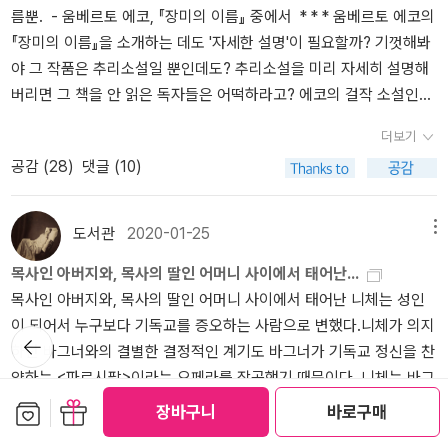
담론 권력들이 자신들의 분야에서 회피관계가 만들어내는 특성을 모
의 대화(1권)에서는 니체의 『비극의 탄생』이 오버랩된다. 그가 희구
되어, 즉 그 행위로 인해 이익을 얻는 사람의 입장에서 칭송되고 좋다
름뿐. - 움베르토 에코, 『장미의 이름』 중에서 * * * 움베르토 에코의
않은 사나이였다. _ 니코스 카잔차키스, <그리스인 조르바>, p11 <그
도망치지 못한다... 어찌하여 이렇게 순종하게 되었는가? 이런 수용소
른 체 하기로 일관한다면, “자연발생적 경외감과 존경심은 차단되고,
하는 사상은 그의 시대 사유를 벗어나는 어떤 것이기에 그런 듯하다.
고 불렸다. 그 후 사람들은 이 칭송의 기원을 망각하게 되었고 비이기
『장미의 이름』을 소개하는 데도 '자세한 설명'이 필요할까? 기껏해봐
리스인 조르바>에서 화자인 '나'가 조르바에 대해 설명한 말이다. 여
는 따로 생겨난 것이 아니다. 지배받는 측도, 지배하는 측도 교정 노동
고귀한 것을 알아볼 기회를 제거하게 될 것이다. 자유로운 사고는 제
디오티마와의 이야기 중 다이아몬드에 대한 비유가 힌트를 준다. 아
적 행위가 습관적으로 항상 좋다고 칭송되었기에, 이 행위를 그대로
야 그 작품은 추리소설일 뿐인데도? 추리소설을 미리 자세히 설명해
러 면에서 자신과 다른 조르바. 두 주인공의 다른 성향 속에서 <비극
수용소에서 와서, 전자는 몇십 년의 노예의 전통을 짊어지고, 후자는
약되고, 정해진 규칙들, 관습화된 권위의 규칙들이 사고를 대신하게
시아와 아프리카에서 발견된 다이아몬드 둘 다 다른 환경에서도 그
좋다고도 느꼈던 것이다.｀좋음｀ 이라는 판단은 ｀좋은 것｀ 을 받
버리면 그 책을 안 읽은 독자들은 어떡하라고? 에코의 걸작 소설인
의 탄생 Die Geburt der Tragodie > 속의 아폴론과 디오니소스를
몇십 년의 주인의 전통을 짋어지고 왔기 때문이다._알렉산드르 솔제
될 것”이다. 이러한 환경 속에서는 그 어떤 진실과 진리도 출현하지
속성이나 사용가치가 변하지 않음을 들어 인간의 고유함을 설명한다.
았다고 표명하는 사람들의 입장에서 나오는 것은 아니다.오히려 그것
『장미의 이름』을 소개하는 동영상을 만들기에 앞서 이런 생각부터 미
떠올리게 된다. 거칠게 표현해 '이성'에 가까운 아폴론을 '나'를 대입할
니친, <수용소 군도 5> 中 결국, 문제는 정치적 자유가 아니다. 그래,
못한다. 칸트의 『순수이성비판』 「서문」의 “진정한 존경이란 모든 비
더보기
그 변하지 않는 고유한 개성을 찾아야 한다고 말한다. 그가 ‘특성 없
은 ｀좋은 인간들｀ 자신에게 있었던 것이다. 그들은 이러한 거리의
리 떠올렸더랬다. 이 작품은 예전부터 익히 그 명성을 들어서 알고는
수 있다면, '감정'의 디오니소스에는 '조르바'를 대입할 수 있을 것이
바로 그렇다! 인류가 발전시키고 있는 것은 내용이 없는 자유를 획득
판을 견뎌낸 것에 대해서만 주어진다.”는 글은 바로 이러한 관습화된
음’을 견지하고 ‘가능성 감각’을 열어놓는 이유는 이 본래적 특성을 찾
공감 (
28
)
댓글 (10)
파토스에서 가치를 창조하고 가치의 이름을 새기는 권리를 비로소 가
있었으나, 책 읽기를 차일피일 계속 미루다가 우연히 '클래식 음악 방
다. 이들이 함께 하는 <그리스인 조르바>는 이러한 면에서 그리스 비
하기 위한 것이 아니다. 또 기능이 충분히 발휘되는 정치 기구를 가진
제도적 권위관계, 담론지배 권력의 권력을 깰 때만 진리의 가능함의
기 위함이다. 특별히 고향에서 재회한 울리히와 아가테는 대화를 통
지게 되었던 것이다.두번째로 ｀좋음｀ 이라는 개념은 ｀공리적｀ ,
송'에서 이 작품에 대해 얘기하는 걸 듣고 나서 덥석 집어들고 읽은 터
극(悲劇)의 요소를 갖는다. 그리스 세계에서는 아폴론적 예술가인
사회를 만들려는 것도 아니다. 그래, 바로 그것이다! 문제는 말할 것도
역설일 것이다. 그것이 바로 웃음관계의 회복이다. 심각한 권위의 철
해 정신적 합일의 순간을 맛본다. 아가테가 묻고 울리히가 답하는 식
｀합목적적｀ 이라는 개념과 본질적으로 동일한 것으로 평가되며, 따
였다. 그 방송에서 이 작품에 대해 소개하는 요지는 이랬다. 『장미의
조각가의 예술과 디오니소스의 예술인 비(非)조형적 음악 예술 사이
없이 사회의 도덕적 기반에 있는 것이다!_알렉산드르 솔제니친, <수
도서관
2020-01-25
메뉴
학자 하이데거는 웃음에 거리를 두었던 권위적 담론가였다. 이 같은
의 대화는 니체를 떠올리게 한다. 그는 도덕에서 무엇이 비본질이고
라서 ｀좋음｀ 과 ｀나쁨｀ 을 판단할 때 인류는 ｀공리적이고 목적
이름』은 웬만큼 책을 읽는다는 사람들은 그 이름을 모르는 사람들이
에 그 기원과 목표에 따라 커다란 대립이 존재한다는 우리의 인식은
용소 군도 5> 中 이제 우리는 니체(Friedrich Wilhelm Nietzsche, 1
진지함, 딱딱하게 굳어진 관념이나 가치를 가볍게 넘어서고 흔들어
본질인지를 알려면 습관이 무엇인지부터 알아야 한다고 말한다. 울리
목사인 아버지와, 목사의 딸인 어머니 사이에서 태어난...
에 맞는｀ , 그리고 ｀ 해롭고 목적에 맞지 않는｀ 에 관한 잊지 못하
없을 만큼 유명하지만, 막상 그 책을 끝까지 다 읽은 독자들은 매우 드
그들의 두 예술의 신 아폴론과 디오니소스와 결부되어 있다.... 그 충
844 ~ 1900)가 <도덕의 계보 Zur Genealogie der Moral>에서 말
버리는 힘, 권위를 타고 넘어가는 힘으로서 웃음의 관계가 관(貫流)
히와 아가테의 대화는 구체적으로 니체의 『선악의 저편』이나 『도덕
목사인 아버지와, 목사의 딸인 어머니 사이에서 태어난 니체는 성인
고, 잊을 수 없는 바로 그들 자신의 경험을 요약하고 승인한 것이다.고
물다는 것이었다. 뒤늦게나마 이 책을 집어 들고 읽어 보니 과연 명불
동들은 그리스적 '의지'의 형이상학적 기적 행위를 통해 마침내 서로
한 '노예 도덕'과 '주인 도덕'을 수용소 질서에 가져올 수 있겠다. 위력
류 할 수 있도록 회피관계가 열려야 한다. 웃음은 여유와 유연성에서
의 계보』를 연상시킨다. 도덕은 외부로부터가 아닌 인간의 내면에 존
이 되어서 누구보다 기독교를 증오하는 사람으로 변했다.니체가 의지
귀한 도덕의 가치로 볼 때는 유대인의 정신은 사악한 적이다.유대인
허전이었다. 그리고, 이 작품을 충분히 소화하는 데에는 적잖은 난관
결합하여 나타나고, 이 짝짓기를 통해 마침내 디오니소스적이기도 하
에 의해 강제로 수감된 이들이 갖는 '힘에의 열망'과 능동적인 힘에 의
뒤로가
나오는 확고함에 거리를 둔 능력이다. 또한 내가 확신하는 가치와 믿
재하는 것이며, 이것을 지킬 힘 역시 그 내면에 있고, 사회의 도덕적
하던 바그너와의 결별한 결정적인 계기도 바그너가 기독교 정신을 찬
기
이야말로 두려움을 일으키는 정연한 논 리로 귀족적 가치 등식을 역
들이 도사리고 있음을 알았다. 에코 특유의 해박하고 방대한 온갖 종
고 아폴론적이기도 한 아티케의 비극을 산출한다.(p29)... 그렇다. 원
해 위협받았기 때문에 일어나는 반동(Reaktion)에 의해 생겨난 르상
음이 망가지는 것을 받아들일 수 있는 능력이기도 하다. 웃음은 집요
와해는 개인의 내면에서 일어나는 것이라는 의미로 읽힌다. 그는 선
양하는 <파르시팔>이라는 오페라를 작곡했기 때문이다. 니체는 바그
전하고자 감행했으며, 가장 깊은 증오의 이빨을 갈며 이를 고집했던
교학적 지식과 철학들이 그 작품의 곳곳에 녹아 있었고, 에코가 이 작
리에 대한 확고부동한 신뢰와 그 안에 사로잡혀 있는 자의 고요한 정
티망(Ressentiment)의 모습은 니체의 도식에 정확하게 부합한다.
하게 나라고 주장하는 아상(我相)을 깨드리는 시도이고 권위에 반항
악의 문제와 같은 이분법적 논리를 거부하고 해체한다. 이런 해체는
너가 ‘십자가 앞에 무릎 꿇었다‘라며 맹렬하게 비판하기도 했다.니체
것이다. 즉 ｀비참한 자만이 오직 착한 자다. 가난한 자, 무력한 자, 비
보관함담기
선물하기
품을 통해 전달하고자 하는 의미심장한 텍스트들을 일반 독자들이 제
좌가 아폴론의 형상 속에 가장 숭고하게 표현되어 있다고 말할 수 있
장바구니
바로구매
'강자(경비병)=악인'으로 간주하지만, 강자인 경비병들에게 복종함
하는 행위이다. 지금 내가 목격하고 있는 한 담론 권력 앞에서 주눅 들
무화시키기 위함이 아니라 존재를 둘러싼 시대와 세계의 경계를 넘어
에 따르면 순종, 친절, 겸손 등은 노예가 갖추어야 할 도덕이고, 주인
천한 자만이 오직 착한 자다. 고통받는 자, 궁핍한 자, 병든 자, 추한
대로 음미하기에는 결코 녹녹치 않아 보였기 때문이었다. 아무튼 이
을 것이다... 만약 개별화의 원리가 깨졌을 때 인간의 가장 깊은 근저
으로서 겨우 살 수 있었던 노예(죄수)들이 여기에서 벗어나 개인적으
더보기
은 젊은 천재들의 목소리가 죽는 것을 바라보는 심정은 정말 소름끼