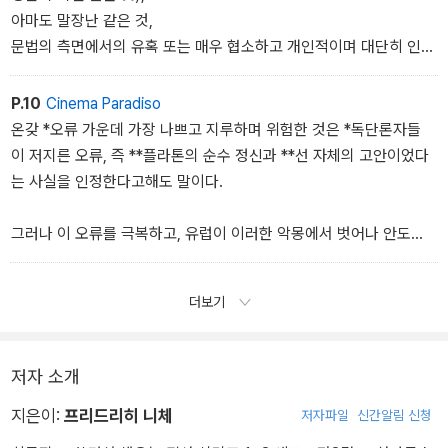
함과 서툴고 주제넘은 *자신감이 바로 여성의 마음을 사로잡기에는
아마도 말장난 같은 것,
졸렬하고 부적당했다는 혐의는 근거 있는 것이 아닐까?
문법의 측면에서의 유혹 또는 매우 협소하고 개인적이며 대단히 인간
적인, 너무나 인간적인 사실을 터무니없이 일반화하는 것이다.
여성들의 *호감을 사지 못했던 것은 당연하다. 그래서 모든 종류의 *
P.10
Cinema Paradiso
독단론은 오늘날에도 울적하고 힘없는 모습으로 서 있는 것이다.
온갖 *오류 가운데 가장 나쁘고 지루하며 위험한 것은 *독단론자들
이 저지른 오류, 즉 **플라톤의 순수 정신과 **선 자체의 고안이었다
는 사실을 인정한다고해도 말이다.
그러나 이 오류를 극복하고, 유럽이 이러한 악몽에서 벗어나 안도
의 긴 숨을 내쉬며 적어도 좀더 건강한 숙면을 즐길 수있게 된 *지금
부터 *우리의 과제는 *깨어 있음 그 자체이며, 우리는 이러한 *오류
더보기
와 투쟁함으로써 엄청나게 단련된 *힘을 모두 상속받은 것이다.
플라톤이 그랬던 것처럼, *정신과 *선에 대해 말한다는 것은 확실히 *
저자 소개
진리를 전복하고 모든 *생명의 근본 조건인 **관점주의적인 것을 스
스로 부인함을 의미했다.
지은이:
프리드리히 니체
저자파일
신간알림 신청