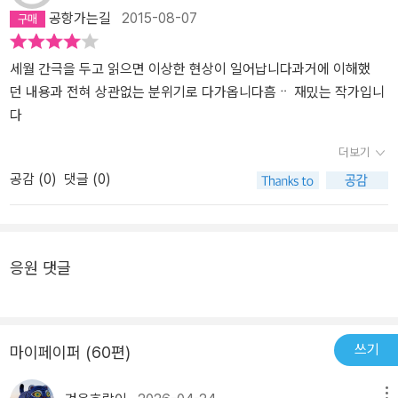
공항가는길
2015-08-07
다. 니체 사후 100주년을 기념하여 2000년 10월에 독일의 어느 박물
진 않은 몇 개월째 들락날락 탐독하는 책이기도 하다. 번역서가 다 그
간의 자기 극복｀ 이라는 향상을 위한 ｀거리의 파토스｀ 를 말했다.
관에서 있었던 유물 전시회의 제목 또한 '고트하르트 터널은 언제 완
렇듯이 한번의 독해는 어렵지만 두세번 읽고 사색하고 다시 한번 읽
잠언의 형식인 글은 일부분을 발췌하는 걸로 요약을 대신했다.◇선악
성되는가?' 였던 것이다. 니체가 기독교와 서양 전통 형이상학을 상대
으면 탐닉의 수준이 되는 번역서로 두툼한 양장본에 활자도 제법 굵
의 저편제1장 철학자들의 편견에 대하여진리에 의문을 제기하고 가
세월 간극을 두고 읽으면 이상한 현상이 일어납니다과거에 이해했
로 벌인 가혹하리만큼 혹독한 투쟁과 '미래 철학'을 위해 새로운 사유
다.
치들의 대립에 대한 믿음을 갖는다. 개개의 철학적인 개념은 자의적
던 내용과 전혀 상관없는 분위기로 다가옵니다흠ᆢ 재밌는 작가입니
의 길을 내는 지난한 건설 작업이 마치 다이너마이트를 사용하며 몹
이지도 않고 스스로 성장하는 것도 아니며, 상호 간의 관계와 유사성
다
시도 위험하게 진행되었던 백여 년 전의 '고트하르트 터널 공사'와 유
속에서 성장한다.자기 원인은 인간이 사유한다는 점에서 오만한 자부
더보기
사했다는 점과, 이러한 니체의 엄청난 작업이 아마도 2000년경에야
심으로 자기 모순,논리적인 강요 그리고 부자연스러움에 빠져 버렸
공감 (
0
)
댓글 (0)
비로소 사람들도부터 제대로 평가받을 수 있겠다는 니체 스스로의 평
다.제2장 자유정신육화된 도덕의 위선, 정신적인 가면을 쓴 도덕적
가를 모두 염두에 두고 저런 멋진 제목이 탄생되었던 것이다. 이런 사
치졸함은 스스로 복수심에 불타는 교활한 자와 독살자가 되어 버린
실 하나만으로도 우리는 이 작품이 현대 사상 전반에 끼친 엄청나게
다.즉 철학자의 순교와 그의 ｀진리를 위한 희생｀은 그 자신 안에 있
놀라운 영향과 그 위상을 충분히 가늠해볼 수 있다. 니체는 자신의 친
는 선동자와 배우가 숨겨왔던 것을 드러내도록 강제한다.우리가 믿고
응원 댓글
구에게 보내는 어느 편지에서 『선악의 저편』이 '내 『차라투스트라』에
있는 의도라는 것은 한층 더 해석이 필요한 기호이고 징후일 뿐이며,
대한 일종의 주석서'라고 말한 적이 있는데, 그가 한 말은 자신이『차
또한 기호는 너무 많은 것을 의미하며 그 자체만으로는 거의 의미가
라투스트라』에서 거의 문학적으로 다룬 철학적 주제들이 독자들에게
없다는 사실이다. (p 62)도덕을 극복한다는 것은 어떻게 보면 도덕의
제대로 충분히 이해되지 못한 현실을 반영하고 있는지도 모른다. 그
자기 극복이기도 하다. 이것은 오늘날 가장 섬세하며 정직하고 또한
쓰기
마이페이퍼 (60편)
가『차라투스트라』에서 노래했던 주제들, 가령 디오니소스, 생명, 건
악의적이기도한 양심에게, 살아 있는 영혼의 시금석으로 보존된 저
강, 자유, 지혜, 고귀한 덕, 위버멘쉬, 영원회귀사상 등은 사실 이 책에
오랫동안의 비밀스러운 작업을 나타내는 이름이 될 수도 있을 것이
메뉴