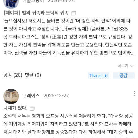
겨울호랑이
2026-04-24
와서 한층 드넓고 깊이 있는 철학적 사유들, 가령 역사, 종교, 인류
다. (p62)자유정신을 가진 미래의 철학자들의 정신이 오늘날 필요하
학, 심리학, 생리학, 문학, 음악 등 거의 전방위에 이르는 광범위한 학
[페이퍼] 법의 귀족과 도덕의 귀족
다!제3장 종교적인 것인간을 예술가로 조형할 수 있기에는,인간은 충
문과 예술 영역에 걸친 니체 특유의 심연처럼 깊디깊은 사색이 더해
'들으십시오! 저로서는 올바른 것이란 '더 강한 자의 편익' 이외에 다
분히 고귀하지도 준엄하지도 않다. 숭고한 자기 극복으로 천태만상의
짐으로써, 단지 '『차라투스트라』의 주석'이라고 불리기엔 너무 아까울
른 것이 아니라고 주장합니다.' _ 《국가 정체》 (플라톤, 제1권 338
실패와 몰락의 중요한 법칙을 지배할 수 있기에는, 인간은 충분히 강
정도로 '가장 니체적인 색깔'을 띤 작품이 되었고, 그가 이 책에서 가
c) 트라시마코스는 '정의(正義)란 강한 자의 편익'으로 규정한다. 강
하지도 멀리 내다보는 시야도 가지고 있지도 않다.인간과 인간 사이
혹하게 비판했던 '현대성'에서 벗어난 '새로운 철학'은 결국 '미래 철학
한 자는 자신의 편익을 위해 제도를 만들고 운용한다. 현실적인 모습
에 놓인 헤아릴 수 없는 다양한 위계 질서와 위계의 간극을 보기에는
의 서곡'으로 격상되어 오늘날 니체의 철학을 이해하는 결정적 작품
이다. 권력을 가진 자들이 기득권을 유지하기 위한 방편으로 법이라
인간에게 충분한 품위가 없다.그러한 인간들이 그들의 ｀신 앞에서의
이 되었다.
는 제도를 유용하는 모습은 과거뿐 아니라, 미래에도 달라지지 않을
평등｀으로 지금까지 유럽의 운명을 지배해왔다.(p103)제4장 잠언
더보기
것이다. 그것이 본성이니까. 이 지점에서 니체의 '힘에의 의지'를 떠올
과 간주곡인간의 이기적인 마음과 허영심을 짧게 표현하였다. 그 인
공감 (
20
)
댓글 (0)
리게 된다. 니체의 '힘에의 의지'는 단순히 권력을 탐하는 욕망이라기
간이 남성이라고 가정하면 아주 짧게 여성을 얘기했다.제5장 도덕의
보다, 세계를 해석하고 자기 삶에 형식을 부여하며 가치를 창조하려
자연사철학자들이 도덕의 정초라고 부르는 것은 현재 유행하는 도덕
는 근원적 충동에 가깝다. 그럼에도 트라시마코스의 '강자의 편익'은
에 대한 훌륭한 믿음의 현학적인 한 형식일 뿐이며, 그것을 표현하는
그레이스
2025-12-27
메뉴
니체의 문제의식을 떠올리게 한다. 양자는 모두 도덕과 정의의 배후
새로운 수단이다.p138도덕적 가치 판단을 지배하는 공리성으로 어
니체가 있다.
에서 힘의 작동을 본다. 여기에서 드는 의문. 오랜 역사 속에서 귀족
떤 의견 속에,어떤 상태와 정동 속에,어떤 의지 속에,어떤 재능 속에
소설의 서두는 영화의 오프닝 시퀀스를 떠올리게 한다. “대서양 상공
이 권력을 가진 강한 자였고, 이들에 의해 도덕 등 자신들의 가치관이
공공에 위험한 것,평등을 위험하게 하는 것이 얼마나 많고 적게 있는
에 기압계상 최저기압이 자리하고 있었다.”로 시작한 묘사는 카메라
법제화되어왔다. 니체에 따르면 도덕은 주인의 도덕과 노예의 도덕이
가 하는 것, 이제 이것이 도덕적 관점이다.p159｀최대의 다수｀ 라
처럼 대기와 달과 태양계로 상승했다가 다시 하강해서 “대기 중의 수
있으며, 주인의 도덕은 귀족의 도덕이다. 왜 역사 속 지배자들의 입법
는 무의미는 종식시키고 새로운 철학자에게 인간에게 인간의 미래를