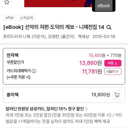
ePub
소득공제
[eBook] 선악의 저편·도덕의 계보 - 니체전집 14
프리드리히 니체
(지은이),
김정현
(옮긴이)
책세상
2019-03-18
전자책
15,400
원 + 770원
13,860
원
쿠폰할인가
쿠폰
11,781
원
카드최대혜택가
더보기
(+쿠폰 적용 시)
종이책
19,800
원
알라딘 만권당 삼성카드, 알라딘 15% 청구 할인
최대 1만원 또는 2만원 할인(전월 30만원 또는 60만원 이용 시) / 카드
발급월 +1개월까지는 전월 실적이 없어도 최대 1만원 혜택 제공