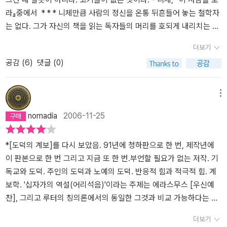
라』중에서 * * * 니체만큼 사람의 정신을 온통 뒤흔들어 놓는 철학자
는 없다. 그가 자신의 책을 읽는 독자들의 머리를 호되게 내리치는 걸
누군가가 느꼈다면, 그 사람으로서는 머리가 제법 아프겠지만 철학자
더보기
로서는 자신의 의도가 제대로 맞아떨어졌다고 한바탕 너털웃음을 지
공감 (
6
)
댓글 (0)
을 지도 모르겠다. 니체의 책이 여전히 한겨울에 꽁꽁 얼어붙은 얼음
처럼 차갑고 매끄럽게만 느껴지고, 심지어 그 얼음이 너무 두껍게 얼
어붙어 있어 그 얼음 아래에서 즐겁게 노니는 온갖 물고기들은 언감
메뉴
생심 구경조차 할 생각이 떠오르지 않는다면, 그것 또한 그 사람의 한
nomadia
2006-11-25
계이지 니체의 잘못은 아닐 것이다. 얼음에 다가가는 사람이 두툼한
방한복과 장갑과 도끼와 심지어 낚시도구까지 미처 준비하지 못했다
고 하더라도 그를 나무랄 사람은 없다. 어쩌면 그 사람은 '얼음을 깰'
*[도덕의 계보]를 다시 보았음. 91년에 청하판으로 한 번, 제작년에
생각을 아예 품지 않고 그저 얼음을 구경하러 다가가는 일도 충분히
이 판본으로 한 번 그리고 지금 또 한 번.부언할 필요가 없는 저작. 기
있을 법한 일이니까 말이다. 어쩄든 니체는 머리를 제대로 얻어맞을
독교와 도덕. 주인의 도덕과 노예의 도덕. 반응적 힘과 적극적 힘. 계
준비가 된 사람들에겐 '망치를 든 철학자'이고, 그저 썰매라도 한바탕
보학. '십자가의 역설(어리석음)'이라는 주제는 에라스무스 [우신예
신나게 타고 싶은 천진난만한 아이들에겐 아무리 단단한 돌멩이를 들
찬], 그리고 루터의 칭의론에서의 동일한 그것과 비교 가능하다는 것
고 덤벼들더라도 좀처럼 깨트리기 어려운 두껍고 매끄러운 얼음일 수
을 이번에 알았음. 전혀 다른 의미로, 아니 반대의 의미로 쓰이고 있
더보기
밖에 없겠다 싶다. 그러나 단단히 각오를 하고 니체에게 다가갈 사람
음. 원한 감정의 기원과 죄의식의 내재화... 등등... 철학사 전체를 통