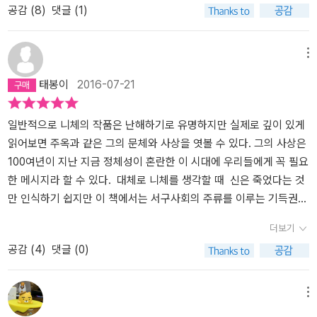
공감 (
8
)
댓글 (1)
들은 도끼는 물론 물고기를 낚는 방법까지도 미리 얼마쯤 배워둘 필
틀어, 개념의 성운들 중 가장 빛나는 별들이 이 책에 박혀 있음. 그것
요가 있겠다 싶다. 물론 얼음 아래에 '고기들이 없다면' 문제는 전혀
을 알아 보는 건 쉬운 일이 아닐듯. 항상 나오는 말이지만 니체에 대한
달라지겠지만 말이다. 니체는 왜 이토록 어려운 책을 써서 사람들이
통속적 독서를 경계해야 할 것임. 니체를 '철학적'으로 독해해야 한다
메뉴
스스로 제 머리에 망치질을 하는 느낌이 들도록 했을까. 그는 왜 자신
는 것. 하이데거의 공헌이 여기에 있을 것임. 프라이부르그 니체 강의
태봉이
2016-07-21
의 책이 무려 '2000년경'에야 읽힐 수 있다고 말했을까. 그 문제는 그
(1932-34). 가독성 있는 번역.
가 거의 전적으로 '너무나 멀리' 내다본 때문이다. 이 말은 결코 그의
시선이 단지 한 방향으로만 향해 있다고 미리 단정해서 말하는 게 아
일반적으로 니체의 작품은 난해하기로 유명하지만 실제로 깊이 있게
니다. 실상 그의 시선이 미치지 않는 방향은 거의 없다고 말해도 좋다.
읽어보면 주옥과 같은 그의 문체와 사상을 엿볼 수 있다. 그의 사상은
덧보태자면 방향 뿐만 아니라 거리까지도 그렇다고 말해야 옳다. 그
100여년이 지난 지금 정체성이 혼란한 이 시대에 우리들에게 꼭 필요
의 시선은 까마득한 과거와 머나먼 미래뿐만 아니라 끝모를 심연과
한 메시지라 할 수 있다. 대체로 니체를 생각할 때 신은 죽었다는 것
지옥 너머까지도 내다보는 듯하다. 책의 제목조차 '선악의 저편'이니
만 인식하기 쉽지만 이 책에서는 서구사회의 주류를 이루는 기득권
그의 시야를 제약하는 모든 벽들은 이미 그 책을 쓰기 전부터 '극복
(철학자와 기독교를 포함)세력들에 의해 도덕이 규정되고 그에 따
더보기
될 수밖에 없는' 처지였을지도 모른다. 그런 무시무시한 시야를 갖춘
라 선과 악이 구별된다는 것이다. 즉 권력을 가진 세력들의 이데올로
공감 (
4
)
댓글 (0)
영혼이 거침없는 속도로 써내려간 힘찬 문장들을 대하면 마치 여러
기에 의해 선과 악이 규정된다는 것이다. 오늘 우리 시대에도 권력을
차례 거듭 세심하게 귀를 기울여야 겨우 들릴까 말까 한 몹시도 낯설
가진 국가의 정책은 선이되고 그에 대항해서 투쟁하는 민중들의 요구
고 난해한 음악처럼 느껴질 수밖에 없다. 어쨌든 '정선된 귀'를 갖기란
는 악으로 폄하되는 세상에서 무엇이 선이고 무엇이 악인지 이 책을
메뉴
여간 힘든 일이 아니니 말이다. '미래 철학의 서곡'이라는 부제가 붙은
통해 분명한 통찰력을 얻을 수 있으리라 생각한다.