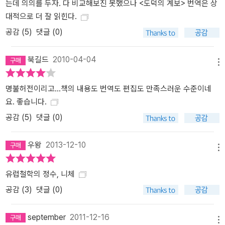
는데 의의를 두자. 다 비교해보진 못했으나 <도덕의 계보> 번역은 상
대적으로 더 잘 읽힌다.
공감 (
5
)
댓글 (0)
북길드
2010-04-04
메뉴
명불허전이리고...책의 내용도 번역도 편집도 만족스러운 수준이네
요. 좋습니다.
공감 (
5
)
댓글 (0)
우왕
2013-12-10
메뉴
유럽철학의 정수, 니체
공감 (
3
)
댓글 (0)
september
2011-12-16
메뉴