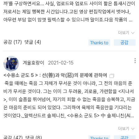
손해배상이며, 결국 정신을 얻어 고상해지는 기회가 되기도 한다.p2
까'를 구상하면서요... 사실, 업로드와 업로드 사이의 짧은 틈새시간이
으로도 어느새 권위적 관계 속”으로 들어간다. 이 권위관계가 지속되
인 화가 클라리세는 모스부르거에게서 영감을 받는다. 그녀는 ‘니체
01 우리는 성실에서 벗어나 마침내 성자나 권태로운 사람이 되지 않
저로서는 제일 행복한 시간입니다.고된 영상 편집작업에서 벗어나,
는 속에서는 가르치는 그대로 받아들이게 하는 무비판의 세계를 낳는
의 해’를 생각해내고 살인과 초인을 연결시키는데까지 나아간다. 클
도록 주의하자! 인생은 그 속에서 지루해하기에는 수백 배나 짧지 않
아무런 부담 없이 맘껏 릴렉스할 수 있으니까 말이죠.다음 작품의 후
다. 지엄한 위계 관계의 틀을 넘어서는 그 어떤 말이나 행위도 니체의
라리세는 디오니소스적 인간의 극단적인 모습이라고 할 수 있다. 그
은가? 그렇게 하기 위해서 우리는 영원한 삶을 믿어야 할 거시다----
보작들을 '그냥' 쭈욱 아무 생각없이 써 보면 다음과 같네요.. <이탈리
말처럼 무례로, 안목 없음으로 불신으로 비칠까 염려되는 마음에서
녀의 이러한 정신은 남편 발터를 지배한다. 발터의 열등의식은 클라
---(영겁회귀)p213 어떤 사람에게 정당한 것이 반드시 다른 사람에
더보기
아 르네상스의 문화>, 야코프 부르크하르트<프로테스탄티즘의 윤리
몸을 도사리게 되기 때문이다. 다른 사고와 행동의 여지를 열기위해
리세의 욕망과 결합되어 울리히를 살인하라고 압박하는 꿈으로 나타
게도 정당할 수는 없다는 것을, 그리고 만인을 위해 하나의 도덕을 요
공감 (
17
)
댓글 (4)
와 자본주의 정신>, 막스 베버<전쟁과 평화>, 톨스토이 <국가>, 플라
서는 지고한 안목을 얻은 자, 경외 와 존경을 얻은 자 스스로 자신의
난다. 이 소설에는 울리히와 연결된 4명의 여성이 등장한다. 보니파
구하는 것은 바로 보다 높은 인간을 침해하는 것이라는 사실을.p215
톤 <백년 동안의 고독>, 가브리엘 마르케스 <적과 흑>, 스탕달 <모비
권위를 엎어버리는, 권위의 무게를 가볍게 하려는 경계의 태도가 필
티아, 디오티마, 클라리세, 아가테이다. 보니파티아는 울리히의 정부
우리가 ｀더 높은 문화｀ 라고 부르는 거의 모든 것은 잔인함이 정신
딕>, 허먼 멜빌 <역사>, 헤로도토스 <신곡>, 단테 <셰익스피어 비극
요한 것이다. 이를 망각하고 수직적 권위 속에서 자신의 의사를 밀고
이고 가벼운 성적 상대일 뿐이다. 그녀의 도착적 성충동을 관찰하는
겨울호랑이
2021-02-15
메뉴
화되고 심화한 데 바탕을 둔 것이다.p216 정신은 여기에서 자신의 가
중 아무거나>, 셰익스피어 <그리스인 조르바>, 니코스 카잔차키스<
나가면 그것이 바로 독재와 전제적 권력이 되고, 수많은 진실의 목소
울리히의 시선에서 나는 오히려 그녀의 고독을 본다. 디오티마는 ‘평
면의 다양성과 교활함을 즐기며, 여기에서 안정감을 즐긴다. 이러한
<수용소 군도 5 > : 선(善)과 악(惡)의 문제에 관하여
이방인>, 알베르 카뮈<걸리버 여행기>, 조너선 스위프트<로빈슨 크
리가 억압되어 멸실되게 된다. 외곬의 독선으로는 결코 그 어떤 진리
행운동’의 중심에서 ‘준비 위원회’를 모집하고 주도한다. 본명이 에르
정신의 의지에 대항하여 사물을 깊이 있게 다양하고 철저하게 생각하
죽을 때에는 죽음 그 자체가 무서운 것이 아니라, 그 전의 마음의 준
루소>, 다니엘 디포<참을 수 없는 존재의 가벼움>, 밀란 쿤데라<농담
의 근처에도 이르지 못하게 됨은 지극히 당연한 귀결일 것이다. 마조
멜린다 투치인 그녀를 디오티마라 부르는 것에 상징성이 있다. 『향
고 생각하고자 하는 인식하는 사람의 저 숭고한 경향은 맞서 나간다:
비가 무서운 것이다. 그는 이미 그 두려움, 괴로움, 가련함을 <지나서
>, 밀란 쿤데라<마의 산>, 토마스 만<차라투스트라는 이렇게 말했다
는 바로 그 권위를 허물어 욕설마저 주고받는 스승과 제자의 고식적
연』에서 소크라테스는 사랑에 관한 디오티마의 말을 인용한다. 지혜
이것이야말로 지적 양심과 취미를 이루는 일종의 잔인함인데, 용감한
>, 이미 슬픔을 뛰어넘어, 자기의 피할 수 없는 죽음을 승복하고, 지금
>, 니체<선악의 저편>, 니체<이상한 나라의 앨리스>, 루이스 캐럴 <
인 위계가 설 자리를 없애버렸다. 그럼으로써 제자, 배움에 있는 자들
로운 여인이란 뜻일 테다. 울리히와 사촌관계인 그녀는 상징적 지도
사상가는 모두 그것을 가지고 있음을 스스로 인정하게 될 것이다.p21
은 마음의 준비도 되어 있었다. 그리하여 육체의 죽음만을 기다리는
예브게니 오네긴>, 푸슈킨 <금각사>, 미시마 유키오 <롤리타>, 블라
이 과감하게 자신의 기틀을 펼치고 밀고 나갈 수 있으며. 스승과 제자
자나 공허한 이상주의자로 인식된다. 그녀가 주도한 ‘평행운동’은 실
9제8장 민족과 조국유럽인의 특징.제9장 고귀함이란 무엇인가?도덕
것이었다._알렉산드르 솔제니친, <수용소 군도 5> 中 솔제니친(Alek
디미르 나보코프 <내가 죽어 누워 있을 때>, 윌리엄 포크너 <성>, 프
는 진리에 보다 견고하게 접근 할 수 있을 것이다. 나는 이와 달리 경
패로 끝난다. 클라리세는 어릴적 친부에게서 받은 상처를 안고 있다.
의 두가지 유형으로 주인도덕과 노예도덕이 있다. 고귀한 부류의 인
sandr Solzhenitsyn, 1918 ~ 2008)의 <수용소 군도 5>에서는 비
란츠 카프카 <인형의 집>, 헨릭 입센 <문명의 충돌>, 새뮤얼 헌팅
외감으로 시작되는 존중의 태도에 올라타 고귀한 것을 보호하려는 관
그녀의 결핍은 니체적 ‘의지’에 전도되어 초월욕망으로 변형된다. 그
더보기
간은 스스로 가치를 창조하는 자이다. 고귀한 인간은 자기 안에 있는
참한 군도생활의 끝이 그려진다. 극한 상황에 몰린 이들의 탈주와 이
턴 <일리아스>, 호메로스 <데이비드 코퍼필드>, 찰스 디킨스 <황무
습과 제도를 만들어내고, 이에 복종과 경배를 요구하며, 급기야 권력
녀의 욕망은 광기를 띈다. 울리히는 그녀에게 이념이란 페티시와 같
강자를 존경하며, 또한 자기 자신을 지배할 힘이 있는 자, 말하고 침묵
공감 (
47
)
댓글 (8)