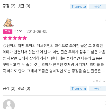
출발한다고 말한다. 노예도덕을 강요하는 기독교로 물든 '왜소한 현
글을 계속해서 찾게 되는 것 같다.
을 신 위주로 생각하던 시대에서 인간위주로 생각하는 시대 그리고
공감 (
2
)
댓글 (0)
대적 인간'에서 벗어나 주인도덕을 되찾는 '귀족적 인간', 스스로 가치
그 핵심에 나타난 초인사상! 초인이 곧 대지 라는 점은 앞으로 본인도
를 창조할 줄 아는 위버멘쉬적 인간이 되라는 것이다. 여기서 그가 찾
더 두고 찾아 보아야 할 숙제이다. 도올의 논어 서론부에 나타난 원한
아낸 하나의 철학적 방법론이 '모든 가치의 전도'이다. 그리스도교 신
에 찬 인간 르쌍띠망 인간 이것을 읽다가 그 뿌리인 니체의 도덕의 계
메뉴
앙과 도덕이 추구해 온 '선악의 명명법' 자체가 '노예 도덕'을 바탕으로
보를 들여다 보게 된것이다. 유태인 의 증오가 만들어낸 사랑의 위선
우유적
2016-08-05
삼았기 때문에 '인류의 도덕'을 완전히 거꾸로 뒤집어 놓았다는 것이
형 예수 신화는 니체와 바그너의 광팬인 히틀러로 하여금 유태인 학
며 이를 비로소 바로 잡을 때가 되었다는 것이다. 그런데 그의 '도덕에
살을 가져오게 한것은 아니었을까 생각하게 하는 내용이 들어 있
대한 통찰'이 너무나 심오하면서도 거침이 없기 때문에 이 책은 아주
다. 또한 이 책에는 니체가 말하는 허무주의가 들어 있다. p377 그
◇선악의 저편 도덕의 계보잠언의 형식으로 쓰여진 글은 그 함축된
위험한 책으로 돌변한다. 니체 또한 그런 사실을 충분히 인식하고 있
가 말하는 허무주의란 인간에게 지쳐 있는 자조의 목소리이다. 그는
의미가 간결해서 읽는 맛이 난다. 어떤 글은 우리가 감추고 싶은 마음
었다. 니체는 스위스 작가 비트만이 쓴 이 책의 서평 내용을 주위 사람
'우리는 인간에게 지쳐있다! 인간을 연구하느라 지쳐 있기에 그토록
을 까발린 듯해서 상쾌하기까지 한다.때론 전체적인 내용의 흐름은
들에게 편지로 소개하기도 했는데, 그 내용을 간단히 요약하면 다음
지치도록 연구한 결과는 결국 인간이거늘 이로써 남는것이 결국 인
젖혀두고 한 두 줄이 갖는 의미가 전부인 것처럼 새겨져서 의미를 왜
과같다. '고트하르트 기차선로를 건설하는 데 필요한 다이너마이트
간 뿐인데 어찌 허무함이 아니랴 이것이 허무주의가 아니라면 무엇이
곡 하기도 한다. 그래서 조금은 염세적인 또는 긍정을 숨긴 글들은 폐
를 비축하고자 하는 저 차량은 죽음의 위험을 알리는 검은 경고의 깃
허무주의란 말인가?' 라는 외침이 들어 있는 것이다. 니체도 결국스스
부를 찌른듯이 매력적이지만 한편 경향성있게 해석하기에 가치관이
더보기
발을 휘날리고 있었다. 이러한 의미에서 우리는 철학자 니체의 책을
로 미치광이가 되어 종말을 고하지 않았는가? 바카롤레아의 모범 답
정립되는 시기에 읽기에는 조심스럽다. 니체는 현대인이 원하는 자유
공감 (
2
)
댓글 (0)
위험한 책이라고 부른다' 이는 니체 스스로도 이 저서가 기독교 신앙
처럼 정신을 가지고 정신을 분석하는 삶의 모순 속에서 우리는 과연
에 대한 갈망, 행복에 대한 본능을 노예의 덕성으로 보고 강한자의 덕
과 도덕에 깊이 물든 서양의 전통적 사유나 형이상학을 거침없이 강
무엇을 찾아 헤매여야 하는건가? 불교의 평정심인가? 유교의 수양이
을 회의하고 불신하는 사회적 약자가 갖는 도덕적 가치를 폄하하고
타하는 '다이너마이트의 위력을 가진 위험한 책'으로 충분히 짐작하고
란 말인가? 그냥 전체속에 묻혀가는가? 아니면 권위에 복속하여 노예
주인도덕이라는 힘있는 자의 의지로 표현하는 고귀한 인간의 준엄함
메뉴
있었다는 사실을 대변한다. 여기서 비롯된 재미있는 일화가 하나 있
처럼 짐승처럼 자존도 없이 살아가야 하는 걸까? 책을 읽는 내내 떠나
과 엄격함으로 가치를 결정하며 노예도덕과 가치 차별을 뒀지만 ｀인