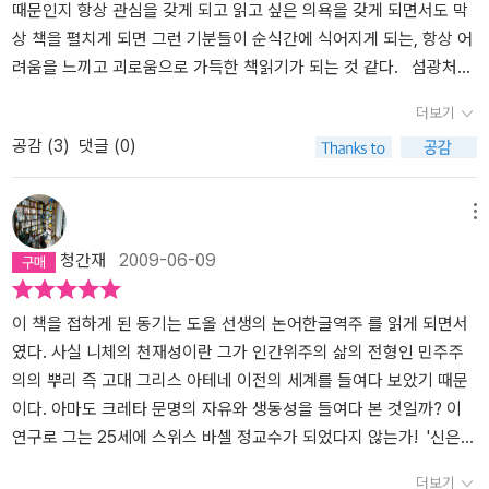
왜 '현대'가 이토록 문제인가. 그가 보기에 '현대'는 근본적으로 '인간
때문인지 항상 관심을 갖게 되고 읽고 싶은 의욕을 갖게 되면서도 막
의 평범화, 왜소화'에 방향을 잡은 것으로 비춰졌다. 엘리트 중심의 귀
상 책을 펼치게 되면 그런 기분들이 순식간에 식어지게 되는, 항상 어
족 정치에 반하는 '민주주의'는 그래서 비판을 받는다. 니체는 '문명',
려움을 느끼고 괴로움으로 가득한 책읽기가 되는 것 같다. 섬광처럼
'인간화', '진보'라고 부르는 유럽의 민주화 운동의 배경에는 '인간의
번쩍거리고쉼 없이 생각을 망치질하는 다른 책들과 마찬가지로 ‘선
더보기
퇴화'라는 생리학적 과정이 동시에 진행되고 있음을 밝힌다. 인간의
악의 저편, 도덕의 계보’ 또한 어렴풋하게 내가 갖고 있는 생각의 틀을
공감 (
3
)
댓글 (0)
평준화와 평범화는 결국 무리동물적인 인간의 형성을 도울 뿐이며,
뿌리까지 쫓아가 흔들어 놓기는 하지만 정작 읽는 도중에는 그가 말
고귀하면서도 보다 높은 인간 유형을 만들지 못한다는 것이다. 약자
하려는 생각이 도대체 무엇을 말하는 것인지 어리둥절해 하면서 추측
와 불우한 자, 병든 자와 고통받는 자에 대한 동정으로 가득 찬 '그리
하게만 만들 뿐이다. 나약해지지 말고 강해지도록 자극받고흔들림
메뉴
스도교의 도덕' 또한 그가 보기엔 '노예 도덕'에 불과할 뿐이다. 그가
없이 의지하기를 독촉당하지만정작 어떻게 극복해내야만 하는지 그
청간재
2009-06-09
보기엔 강자, 지배하는 자, 가치를 창조하는 자의 도덕, 말하자면 '주
리고 무엇에 충동질을 당해야 하는지는 막연하게만 느껴지게 된다.
인 도덕'이 훨씬 더 고귀하고 추구되어야 할 올바른 방향이다. 그래서
그나마 읽기 편한 내용으로 구성되어 있다는 글들이라고 알려져 있기
니체는 현대성을 극복할 수 있는 가능성을 바로 '자유정신의 인간'을
는 하지만 여전히 알기가 쉽지는 않고 이해되는 것도 부분적이기만
이 책을 접하게 된 동기는 도올 선생의 논어한글역주 를 읽게 되면서
육성하는 데서 찾았다. 그는 '미래 철학자'는 '자유 정신'을 지녀야 하
할 뿐이다. 다만 간혹 느껴지는 깊은 통찰력 때문에 그의 글을 여전
였다. 사실 니체의 천재성이란 그가 인간위주의 삶의 전형인 민주주
며, '진정한 철학자'는 스스로 자신의 가치를 창조하는 입법자이자 자
히 읽고 싶고 이해하고 싶게 되는 것 같다. 언젠가는 가슴 속 깊이 그
의의 뿌리 즉 고대 그리스 아테네 이전의 세계를 들여다 보았기 때문
기 명령을 할 줄 아는 사람이라고 말한다. 인간의 진정한 과제는 바로
의 논의와 생각을 이해할 수 있는 날이 올 수 있을지 모르겠다. 그런
이다. 아마도 크레타 문명의 자유와 생동성을 들여다 본 것일까? 이
자신의 가치를 창조하는 것이며, 이는 선과 악의 저편에서 '가장 대담
날이 쉽사리 찾아오진 못하겠지만... 그럼에도 그걸 떠나 그의 글은 읽
연구로 그는 25세에 스위스 바셀 정교수가 되었다지 않는가! '신은
하고 생명력 넘치며 세계를 긍정하는 인간의 이상'에 눈을 뜨는 데서
고 싶도록 만드는 힘이 있다. 바로 그런 힘이 느껴지기 때문에 그의
죽었다' 이 말은 중세 신의 시대가 종말을 고하였다는 말이다. 모든것
더보기