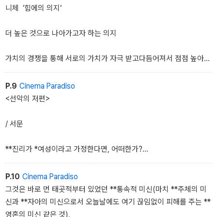
쇼펜하우어의 주장.
니체 ‘힘에의 의지‘
더 높은 것으로 나아가고자 하는 의지
가치의 경쟁을 통해 서로의 가치가 자극 받고다듬어져서 점점 높아지
며, 이윽고 높아진 자신의 가치로 자신의 삶을 살고자 하는 의지
P.9
Cinema Paradiso
그것이 바로니체가 바라는 ‘힘에의 의지‘이다.
<선악의 저편>
36절을 읽으며...
/ 서문
**진리가 *여성이라고 가정한다면, 어떠한가?
모든 철학자가 독단주의자였을 경우, 그들이 여성을 제대로 이해하지
P.10
Cinema Paradiso
못했다는 혐의는 근거 있는 것은 아닐까?
그것은 바로 먼 태곳적부터 있었던 **통속적 미신(마치 **주체의 미
신과 **자아의 미신으로서 오늘날에도 여기 끊임없이 피해를 주는 **
지금까지 그들이 *진리에 접근할 때 가졌던 소름 끼칠 정도의 *진지
영혼의 미신 같은 것),