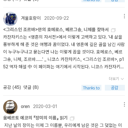
들에 대한 엄한 처벌 그리고 반란. 죽음을 각오한 후에야 비로소 탈옥
지>, T.S.엘리어트... 사실 이들 작품들은 '언젠가는' 영상으로 만들 생
을 장착한 권위로 고형화되는 담론지배자들의 행태가 이 사회의 모든
다고 생각한다. 그녀는 모스부르거에 집착하고, 그를 만나려고 시도
하는 법을 아는 자, 기꺼이 자신에 대해 준엄하고 엄격하며 모든 준엄
을 할 준비가 된 것이라는 저자의 말에서 우리는 광산 갱도의 마지막
각을 지닌 작품들이긴 하지만, 이 가운데 절반 이상은 '다시' 읽어봐야
분야에서 횡행하고 있음을 본다. 이러하다보니 무수히 다양하고 창의
하지만 실패한다. 아가테는 울리히의 이란성 쌍둥이로 마치 울리히에
하고 엄격한 것에 경의를 표하는 자를 존경한다. 노예의 시선은 강한
끝, 막장에 놓인 인간의 모습을 발견한다. 나는 의식적으로 나 자신을
겨우 영상 제작이 가능할 것 같은, 난이도가 제법 느껴지는 작품들이
적인 견해들이 권위의 그늘에 의해 지워지고, 폐기되어 사장되어버려
겨울호랑이
2020-09-22
메뉴
게 그동안 잊혀져 있던 듯 갑자기 등장한다. 아버지의 장례 때문에 오
자의 덕에 증오를 품는다:그는 회의하고 불신하며, 거기서 존중되는
밑바닥으로 내려가게 했다. 그리고 그곳에서 어떤 공통된, 돌멩이가
기도 합니다... (몇몇 작품들은 읽은지 너무 오래 지나서 갖고 있는 책
지식이 성장할 수 없는 불모지대가 되어버린다. 이러한 토양에서는
누이는 재회한다. 아버지의 가부장적 권위 아래 억눌린 삶을 살았던
모든 ｀선｀을 정교하게 불신한다.p279 고귀함의 표시: 우리의 의무
<그리스인 조르바>안의 호메로스, 베르그송, 니체를 찾아서
많은 바닥에 단단하게 발을 디디기 시작했을 때부터 내 인생에서 중
조차 없고요...) 물론 대본 녹음까지 다 마쳤지만, 영상 제작을 시도하
세계를 선도하는 학문의 출현이 지극히 어려울 것이다. 구조주의 인
그녀는 첫 번째 남편과 사별하고 다시 재혼했다. 그녀는 현재의 삶에
를 모든 사람에 대한 의무로까지 끌어내리려는 생각을 하지 않는 것.
카잔차키스는 <영혼의 자서전>에서 이렇게 고백하고 있다. '내 삶을
요한 시기가 시작되었다. 나의 인격은 그 시기에 완성되어 갔으며, 그
다가 중지한 작품들도 더러 있기는 하지만요. 이들 작품들을 쭈욱 나
류학자 앨프리드 레드클리프-브라운(Alfred R. Radcliffe-Brown 18
만족하지 못하고 불행하다. 울리히와의 대화를 통해 자신의 욕망을
자기 자신의 책임을 양도하려고 하거나 분담하려고 하지 않는 것. 자
풍부하게 해 준 것은 여행과 꿈이었다. 내 영혼에 깊은 골을 남긴 사람
이후에 내 인생에 어떤 일이 생기더라도, 나는 그때 익숙해진 시선과
열하고 나니, 이 작품들을 앞으로 1년 이내에 동영상으로 만들 수만
81~1955)은 그의 대표저술인 『원시 사회의 구조와 기능(Structure
확인하고 자유를 찾아 오빠와 함께 살기 위해 남편과의 이혼을 결심
신의 특권과 그것을 행사하는 것을 자신의 의무들 가운데서 생각해보
이 누구누구냐고 묻는다면 나는 이렇게 꼽을 것이다. 호메로스, 베르
습관에 충실했다._알렉산드르 솔제니친, <수용소 군도 5> 中 그렇지
있어도 참 좋겠다 싶은 생각도 듭니다.^^ 이 가운데 과연 어떤 걸 만드
and Function in Primitive Society)』에서 특정한 종류의 언행 회피
한다. 울리히의 사상, 책을 통해 영향을 받아 진정한 자유가 주는 삶을
는것.p297 한 인간의 높이를 보려고 하지 않는 사람은 그 인간이 지
그송, 니체, 조르바......' _ 니코스 카잔차키스, <그리스인 조르바>, p1
만, <수용소 군도 5>에서 저자 솔제니친은 수용소에 수감된 이들 뿐
는 게 가장 좋을까요? '4월은 잔인한 달'이니, <황무지>를 한번 다녀
(금지) 여부에 따른 인간관계를 ‘농담관계’와 ‘회피관계’로 두 분류하
꿈꾸고 실행하지만, 한계에 부딪친다. 이들은 각각 여성으로서 상처
니고 있는 천박한 점이나 표면적인 것은 더욱 날카롭게 바라본다----
52 역자 해설 中 이 페이퍼는 여기에서 시작된다. 니코스 카잔자키스
아니라 이들을 감시하는 경비병들 역시 같은 밑바닥에 있다는 사실을
와 볼까 싶기도 하고요.... p.s제 영상을 정말 열심히 봐주시는 어떤
였다. 무례와 비격식성을 특징으로 하는 동등한 지위를 갖는 관계를
를 갖고 있고 억압된 욕망을 발현시키려는 나름대로의 길을 찾지만
이렇게 함으로써 자기 자신의 정체를 드러낸다.p298 ｀여기에서는
(Nikos Kazantzakis, 1883 ~ 1957)에게 깊은 영향을 끼친 호메로
언급한다. 벗어날 희망을 갖지 못한 버림받은 땅에 놓여진 이들은 분
구독자분께 달았던 댓글인데, 오늘도 이런 고민을 계속 하면서, 이 목
농담관계로, 지위고저가 뚜렷하고 위계와 권위가 지배적이어서 특정
모두 실패하고 있다. 이 여성들은 시대가 요구하는 특성을 갖도록 억
더보기
전망은 트이고, 정신은 고양된다.｀---그러나 높은 곳에 있고 전망이
스(Homeros, BC 8세기 ?), 앙리 베르그송(Henri-Louis Bergson,
명히 같은 처지지만, 이들은 서로 다른 계급에 속한다. 때문에, 이들은
록에 언급된 책들을 그냥 한번 불러내서 사진으로 담아봤습니
한 언행이 금지된 관계를 회피관계로 구분한 것인데, 바로 이 회피관
압당하고, 그것을 거부하기에는 신체적, 사회적으로 취약한 존재들이
공감 (
45
)
댓글 (8)
트여 있는데도 아래를 내려다보는 반대 부류의 인간이 있다.p304높
1859 ~ 1941), 프리드리히 니체(Friedrich Wilhelm Nietzsche, 18
반목하게 되는데, 그것은 이들이 각자의 사회적 기반 위에 서 있기 때
다...... * * *
계의 태도가 한국의 학문과 문화계 전반을 잠식하고 있는 것 아닌가
다. 이들의 욕망, 허영, 광기, 의지를 마주하면서 울리히의 사유는 변
은 곳에서후곡◇도덕의 계보----- 하나의 논박서서론 인간은 어떤
44 ~ 1900)가 <그리스인 조르바 Zorba the Greek>에서 어떤 식으
문이다. 한 계급이 '주인 계급'이라는 기반 위에 서 있다면, 다른 계급
하는 의심이 내게 있다. 소설가 한강의 노벨상 수상은 바로 이 같은 권
하고 발전한다. 그녀들과의 대화나 관계는 울리히의 사유에 변화를
조건 아래 선과 악이라는 가치 판단을 생각해냈던 것일까? 그리고 그
로 표현되었을까. 이에 대한 이야기를 해보자. 조르바야말로 내가 오
은 '노예 계급'이라는 기반에 있어 대립할 수 밖에 없었다. 주인 도덕
oren
2020-03-01
메뉴
위의 수직관계에서 이탈했기에 가능했다고 생각하기 때문이다. 만일
가져오는 촉매역할을 한다. 울리히에게 중요한 사람은 없는 듯하다.
가치 판단들 자체는 어떤 가치를 가지고 있는 것일까? p340제1논문:
랫동안 찾아다녔으나 만날 수 없었던 바로 그 사람이었다. 그는 살아
과 노예 도덕. 우리를 가둔 자들도 우리처럼 세상과 단절되어 있다...
문학 담론권력의 질서에 있었다면 결코 이룰 수 없었을지도 모른다.
사람들을 대하는 고정된 태도나 사상이 없다. 그러기에 아른하임 앞
｀선과 악｀ , ｀ 좋음과 나쁨｀니체는 도덕이 가진 가치의 의미로서
움베르토 에코의 『장미의 이름』 읽기
있는 가슴과 커다랗고 푸짐한 언어를 쏟아 내는 입과 위대한 야성의
특수 수용소의 규율은 완전한 격리를 시키는 것이다. 즉, 누군가에게
다시 마조와 남전의 이야기로 돌아가 이야기의 논의를 마쳐야겠다.
에서는 디오니소스적이고, 클라리세 앞에서는 아폴론적이다. 이들과
｀좋음｀을 이렇게 정의했다. 원래 비이기적 행위란 그 행위가 표시
지난 날의 장미는 이제 그 이름뿐, 우리에게 남은 것은 그 덧없는 이
영혼을 가진 사나이, 아직 모태(母胎)인 대지에서 탯줄이 떨어지지
호소할 수도 없고, 아무도 여기서는 석방되지 않고, 아무도 여기서는