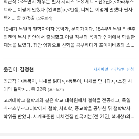
최근작 :
<쓰면서 채우는 필사 시리즈 1~3 세트 - 전3권>
,
<차라투스
트라는 이렇게 말했다 (완역본)>
,
<인생, 니체는 이렇게 말했다 필사
책>
… 총 575종
(모두보기)
19세기 독일의 철학자이자 음악가, 문학가이다. 1844년 독일 작센주
뢰켄의 목사 집안에서 출생했고 어릴 적부터 음악과 언어에서 탁월한
재능을 보였다. 집안 영향으로 신학을 공부하다가 포이어바흐와 스피
노자의 무신론적 사상에 감화되어 신학을 포기했다. 이후 본대학교와
라이프치히대학교에서 언어학과 문예학을 전공했는데 박사 논문을
제출하기 전에 이미 명문대인 스위스 바젤대학교에 초빙될 만큼 뛰어
옮긴이:
김정현
저자파일
신간알림 신청
난 학생이었다. 1869년부터 스위스 바젤대학교에서 고전문헌학 교
최근작 :
<동북아, 니체를 읽다>
,
<동북아, 니체를 만나다>
,
<소진 시
수로 일하던 그는 1879년 건강이 악화되면서 교수직을 그만두었다.
대의 철학>
… 총 22종
(모두보기)
편두통과 위통에 시달리는 데다가 우울증까지 앓았지만 10년간 호텔
고려대학교 철학과와 같은 학교 대학원에서 철학을 전공하고, 독일
을 전전하며 저술 활동에 매진했다. 겨울에는 따뜻한 이탈리아에서
뷔르츠부르크대학에서 철학, 사회학, 종교학을 공부한 뒤 철학박사
여름에는 독일이나 스위스에서 지내며 종교, 도덕 및 당대의 문화, 철
학위를 받았다. 세계표준판 니체전집 한국어본(전 21권, 책세상)의
학 그리고 과학에 대한 비평을 썼다. 그러던 중 1889년 초부터 정신
편집위원과 한국니체학회·범한철학회·대한철학회 회장을 역임했다.
이상 증세에 시달리다가 1900년 바이마르에서 생을 마감했다. 니체
원광대학교 철학과 교수로 있으며, 중앙도서관장을 지냈다. 현재 한
는 인간에게 참회, 속죄 등을 요구하는 기독교적 윤리를 거부했다. 본