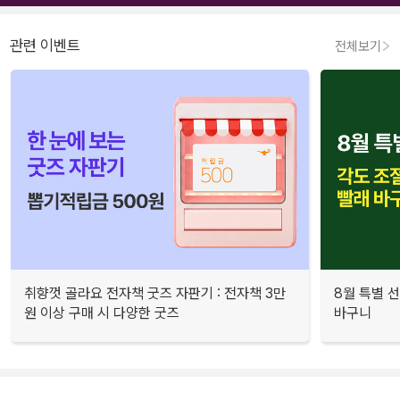
관련 이벤트
전체보기
취향껏 골라요 전자책 굿즈 자판기 : 전자책 3만
8월 특별 선
원 이상 구매 시 다양한 굿즈
바구니