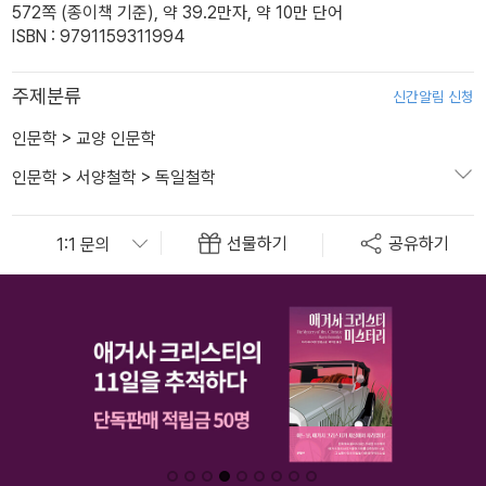
572쪽 (종이책 기준), 약 39.2만자, 약 10만 단어
ISBN : 9791159311994
주제분류
신간알림 신청
인문학
>
교양 인문학
인문학
>
서양철학
>
독일철학
선물하기
공유하기