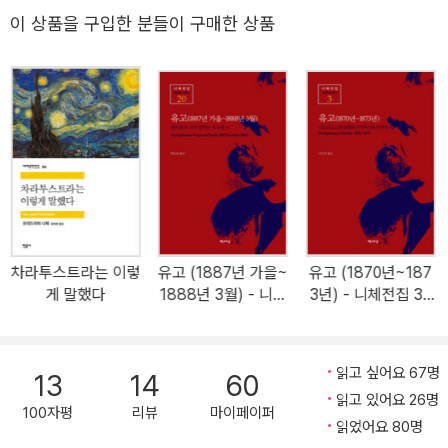
중관계연구원장, 동북아인문사회연구소장으로 HK+사업단의 책임을
인을 ‘망치를 든 철학자’라고 부르며 규범과 사상을 깨려고 했다. “신
이 상품을 구입한 분들이 구매한 상품
맡고 있다. 저서로 《니체의 사회 철학Nietzsches Sozialphilosophi
은 죽었다. 우리가 신을 죽였다”라고 한 그는 인간을 끊임없이 능동적
e》, 《니체의 몸 철학》, 《니체, 생명과 치유의 철학》, 《철학과 마음의
으로 자신의 삶을 창조하는 주체와 세계의 지배자인 초인(超人)에 이
치유》, 《소진 시대의 철학》, 《동북아, 니체를 만나다》(공저) 외 다수
를 존재로 보았다. 초인은 전통적인 규범과 신앙을 뛰어넘어 새로운
가 있으며, 역서로 알프레트 쉐프의 《프로이트와 현대철학》, 니체의
가치를 만들어내는 인간을 의미한다. 니체의 이런 철학은 바로 《차라
《선악의 저편.도덕의 계보》, 《유고(1884년 가을-1885년 가을)》, 야
투스트라는 이렇게 말했다》로 집대성됐고 철학은 철학 분야를 넘어
스퍼스의 《기술 시대의 의사》, 살로메의 《살로메, 니체를 말하다》 외
실존주의와 포스트모더니즘에까지 영향을 크게 미쳤다. 《비극의 탄
다수가 있다.
생》(1872)에서 생의 환희와 염세, 긍정과 부정 등을 예술적 형이상
학으로 고찰했으며, 《반시대적 고찰》(1873~1876)에서는 유럽 문
화에 대한 회의를 표명하고, 위대한 창조자인 천재를 문화의 이상으
로 하였다. 이 사상은 《인간적인, 너무나 인간적인》(1878~1880)에
차라투스트라는 이렇
유고 (1887년 가을~
유고 (1870년~187
게 말했다
1888년 3월) - 니체
3년) - 니체전집 3 :
서 더 한층 명백해져, 새로운 이상에의 가치 전환을 시도하기에 이른
전집 20 : 원칙들과
디오니소스적 세계
다. 《여명》(1881) 《즐거운 지혜》(1882)에 이어 《차라투스트라는
미리 말하는 숙고들
관, 비극적 사유의 탄
이렇게 말했다》(1883~1885)를 펴냈는데 ‘신은 죽었다’라고 함으로
외
생 외
써 신의 사망에서 지상의 의의를 말하고, 영원회귀에 의하여 긍정적
읽고 싶어요 67명
13
14
60
인 생의 최고 형식을 보임은 물론 초인의 이상을 설파했다. 이 외에
읽고 있어요 26명
100자평
리뷰
마이페이퍼
《선악의 피안》(1886) 《도덕의 계보학》(1887)에 이어 《권력에의
읽었어요 80명