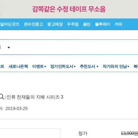
알라딘굿즈
온라인중고
중고매장
우주점
음반
블루레이
커피
서
스트
새로나온책
이벤트
정가인하도서
추천도서
작가와의 만남
북
인류 천재들의 지혜 시리즈 3
|
아
2019-03-25
정가
13,000