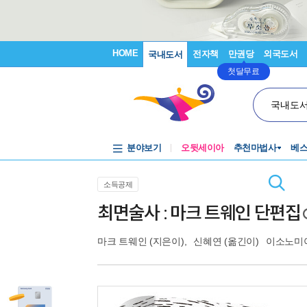
HOME
전자책
만권당
외국도서
국내도서
첫달무료
국내도
분야보기
오뒷세이아
추천마법사
베
소득공제
최면술사 : 마크 트웨인 단편집
마크 트웨인
(지은이),
신혜연
(옮긴이)
이소노미