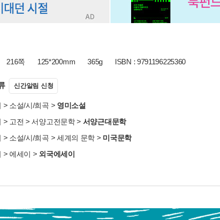
216쪽
125*200mm
365g
ISBN : 9791196225360
류
신간알림 신청
서
>
소설/시/희곡
>
영미소설
서
>
고전
>
서양고전문학
>
서양근대문학
서
>
소설/시/희곡
>
세계의 문학
>
미국문학
서
>
에세이
>
외국에세이