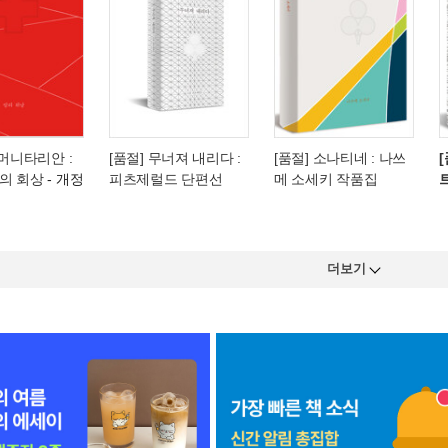
휴머니타리안 :
[품절] 무너져 내리다 :
[품절] 소나티네 : 나쓰
의 회상
- 개정
피츠제럴드 단편선
메 소세키 작품집
더보기