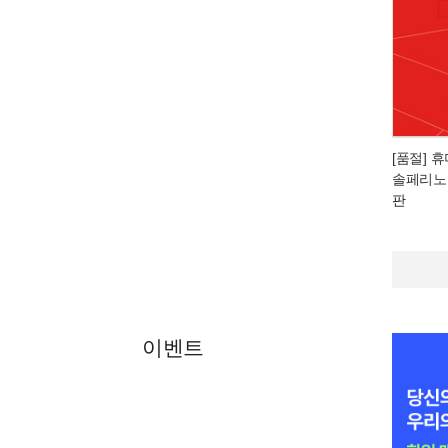
[품절] 
솔페리노
판
이벤트