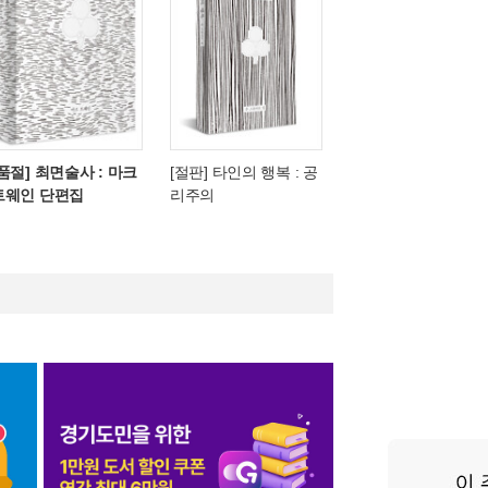
[품절] 최면술사 : 마크
[절판] 타인의 행복 : 공
트웨인 단편집
리주의