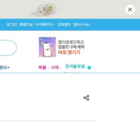
로그인
회원가입
마이페이지
고객센터
장바구니
(0)
펀드
북플
서재
투비컨티뉴드
창작플랫폼
투비컨티뉴드
원