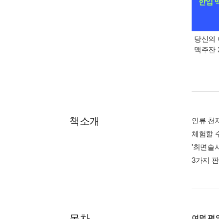
당신의 
맥주잔 2
책소개
인류 천
체험할 
'최면술사
3가지 
목차
여덟 편