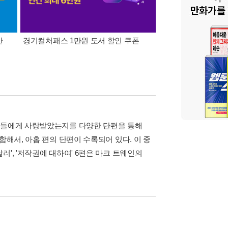
간
경기컬처패스 1만원 도서 할인 쿠폰
삼성카드가 쏜다! 알라
국인들에게 사랑받았는지를 다양한 단편을 통해
함해서, 아홉 편의 단편이 수록되어 있다. 이 중
'3달러', '저작권에 대하여' 6편은 마크 트웨인의