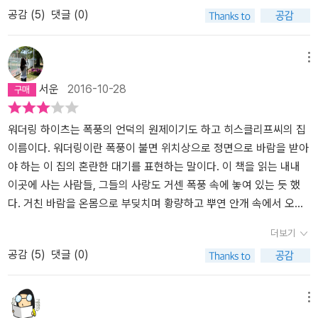
명해진 걸까? 생각해보니 이런 이름을 가진 다른 주인공은 없다. 존이
공감 (
5
)
댓글 (0)
있단 말이야. 가령 지금 저 녀석이 무엇 때문에 괴로워하고 있는지 난
브론테가 더 오래오래 살고 결혼도 했으면 또 다른 사랑이야기를 더
나웠고, 그 어느 쪽인지 집 모퉁이에 선 나무를 마구 부러뜨렸어요. 커
나 아서가 아닌 히스클리프. 다섯 글자의 이름. 집시의 아들인듯 구리
다 알고 있지. 그건 단지 그가 앞으로 겪을 괴로움의 시작에 지나지 않
만들어내지 않았을까 싶기도 하고.개인적으로는 아주 긴 시간동안 내
다란 가지 하나가 지붕에 떨어져서 동쪽 굴뚝 한 모서리가 무너졌고,
빛 피부를 가진. 주워온 남자아이. 존 하니 바로 왕좌의 게임의 존 스
지만 말이야. 그리고 자기가 빠져 있는 상스러움과 무지 속에서 절대
마음 속에 사랑의 원형으로 들어서 있던 히스클리프, 이제 놓아주겠
돌이며 검댕이 부엌 난로 속으로 와르르 떨어졌답니다.(중략) 저도 그
노우가 떠오르는데, 그 역시 주워온 아이였다는 점에서는 폭풍의 언
메뉴
벗어나지 못할 테니까. (...)' - 360쪽 '(...) 내 눈에 그녀와 관련되지
음. 안늉-(오글오글)
것이 정녕 우리에 대한 심판일 거라는 생각까지 들더군요' p140~14
덕의 영향 아래 있다고 할 수도 있겠다. 가족과 사랑에 빠진다는 점에
서운
2016-10-28
않은 것이 뭐가 있겠어? 무엇 하나 그녀 생각을 불러일으키지 않는 것
1 베르디의 '레퀴엠(Requiem)을 연상시키는 이 장면은 사랑했던 캐
서도. 인간의 파토스, 이성으로 되지 않는 어딘가에 대한 이야기다. 아
이 있어야 말이지! 이 바닥을 내려다보기만 해도 그녀의 모습이, 깔린
서린이 에드거 린튼과 결혼할 것임을 엿듣던 히스클리프가 사라지던
주 어린 시절부터 함께하던 히스클리프, 결핍된 존재, 결핍이 이끌어
돌마다 떠오른단 말이야! 흘러가는 구름송이마다, 나무마다, 밤이면
날의 모습을 묘사한것이다. 세입자 록우드에게 그날 맹렬히 불어오던
낸 어떤 내면, 그와 친구가 된 캐서린. 유일한 이해자. 깊은 분노마저
워더링 하이츠는 폭풍의 언덕의 원제이기도 하고 히스클리프씨의 집
온 하늘에, 낮이면 눈에 띄는 온갖 것들 속에, 나는 온통 그녀의 모습
바람소리를 회상해주던 가정부 엘렌의 술회(述懷)는 변덕스러운 인
통하는, 유일하게 나를 이해해주는 사람. 이루지 못한 사랑이 불러일
이름이다. 워더링이란 폭풍이 불면 위치상으로 정면으로 바람을 받아
으로 둘러싸여 있단 말이야! 흔해 빠진 남자와 여자의 얼굴들, 심지어
간의 마음만큼, 변덕스런 날씨로 주제를 표현하며 주인공 히스클리프
으킨 계략과 술수, 어린 시절 멸시를 되갚음하는. 그러나 실은 모두 어
야 하는 이 집의 혼란한 대기를 표현하는 말이다. 이 책을 읽는 내내
나 자신의 모습마저 그녀의 얼굴을 닮아서 나를 비웃거든. 온 세상이
가 거센 복수극을 시작할 것임을 암시하는 복선을 나타낸다. “ 인간
떤 결핍을 끌어안고 산다. 작품 속에는 그 반대편의 인물로 린튼이 있
이곳에 사는 사람들, 그들의 사랑도 거센 폭풍 속에 놓여 있는 듯 했
그녀가 전에 살아 있었다는 것과 내가 그녀를 잃었다는 무서운 기억
이란 얼마나 허황한 바람개비같이 변덕스러운 존재인가! 세상과 모든
다. 결핍 없이 사는 사람. 결핍을 이해하지 못하는 사람. 폭풍의 언덕
다. 거친 바람을 온몸으로 부딪치며 황량하고 뿌연 안개 속에서 오랜
의 진열장이라고! 제기랄, 헤어튼의 모습은 내 불멸의 사랑, 내 권리를
관계를 끊으려 결심하고 마침내 관계를 가지려야 가질 수도 없는 장
의 반대편의 작품이 위대한 개츠비일까. 그렇다면 나는 차라리 폭풍
만에 사랑에 대해 생각해 본다. 고등학교 때 이 책을 읽고 폭풍이 부
더보기
지키겠다는 무모한 노력, 나의 타락, 나의 자존심, 나의 행복, 그리고
소를 발견하여 내 운명에 감사한 나였건만, 약한 인간인 나머지 어두
의 언덕이 더 좋다. 우리의 파토스. 차츰 잊혀져가나 실은 언제나 있
는 음산한 분위기 속에 이성이 통제하지 못하는 미칠 듯한 그들의 사
공감 (
5
)
댓글 (0)
내 고뇌의 망령이었어. (...)' - 539, 540쪽 <다락방의 미친 여자> 8
워질 때까지 우울과 고독과의 싸움을 계속하다가 결국은 손을 들지
을 수밖에 없는. 규범이라는 것은 어디까지 정당한가.과연 정해진 선
랑에 마음이 일렁이기도 했다. 그러나 30대를 거의 지나온 지금의 나
장의 내용에 관한 부분은, 글이 너무 길어져서 따로 페이퍼로 써보려
않을 수 없었던 것이다”p55 “ 저 방에 있는 저 고약한 사람이 히스클
은 어디일까.그 선 너머는 모른 척 해도 된다는 건가.
에게 많이 다른 느낌으로 다가왔다. 폭풍의 언덕은 서른 살에 요절한
고 한다. * 해설에 빈정 상함 ㅋ 노처녀의 신세로 <폭풍의 언덕>이 세
리프를 저렇게 천한 인간으로 만들지 않았던들 내가 에드거와 결혼할
에밀레 브론테가 죽기 전에 발표한 유일한 소설이다. 실제 저자가 자
메뉴
상에 나온 지 꼭 일 년 뒤인 1848년 12월 19일, 만 30년 5개월의 짧
필요도 없는거지. 그러나 지금 히스클리프와 결혼한다면 격이 떨어지
란 요크셔 지방의 워더링 하이츠를 배경으로 캐서린과 히스클리프의