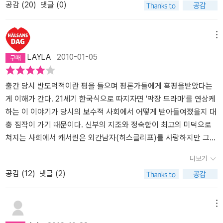
공감 (
20
)
댓글 (0)
이다. 그러나 히스클리프는 린튼이 에드거보다 먼저 죽을 경우에 대
오히려 화를 내며 록우드를 쫓아냅니다.그러다 가정부인 딘 부인으로
아소년을 데려 와 자식처럼 키우지만 비극적인 결과를 만듭니다. 히
클리프의 아이를 가진뒤다.두 가정이 모두 파괴된 뒤에도 히스클리프
비해야 했다. 왜냐하면, 린튼이 먼저 죽은 후 에드거가 죽으면 남성상
부터 이 집안의 이야기를 듣게 되는데...​시간은 거슬러 20년 전으로
스클리프는 복수의 일념으로 언쇼가를 몰락시키고 린튼가 마저 집어
의 악마적인 본능은 사라질 줄 모르고 완전한 파멸을 본 후 그는 캐서
속자가 없기 때문에 아마도 캐시에게 재산이 상속될 것이나, 린튼 사
가게 됩니다.언쇼 씨가 리버풀에 갔다가 굶어죽기 직전의 한 아이를
삼키려 하지만 결말은 언쇼가와 린튼가의 결합과 부활이라는 뜻밖의
린의 묘 옆에 안장된다. 그들의 야만적이고 원시적인 사랑을 보고 있
메뉴
망 전에 캐시와 결혼을 시켜버리면 사위가 상속을 받을 수 있기 때문
집으로 데려오게 됩니다.그 아이가 바로 '히스클리프'.언쇼 씨의 친아
결과를 가져옵니다. 전 에밀리 브론테가 이 막장드라마 같은 소설을
노라면 길들여지지 않는 자연에서 오는 해방감이 아닐까 생각되는 부
LAYLA
2010-01-05
이다(19세기 상속법이 어떤지 모르나 그럴 것으로 추정됨). 그리
들인 힌들리는 아버지가 히스클리프를 아끼는 것에 그를 집요하게 괴
쓴 이유가 여기 있다고 생각합니다. 삶이란 그런 것이 아닐까요? 끊어
분도 있다. 폭풍의 자식으로 대변되는 히스클리프가 등장하므로서 균
고 아들이 죽은 후의 상속에 관해서는 그가 (강요에 의해)작성한 유서
롭히지만 딸인 캐서린과는 친밀하게 지내게 되고 결국 서로 사랑하는
질 듯 이어지는 유장한 강줄기를 닮은 인생 말입니다. 이 소설을 자세
형을 깨지고 자연의 순리마저 파괴되는 이변을 맞이한다. 문명에 길
에 따라 히스클리프가 전재산을 가지도록 해두었다. 심지어 캐시의
사이가 됩니다.하지만 린튼 가문의 아들 에드거 린튼이 청혼을 하게
히 읽어 보면 히스클리프를 제외한 언쇼, 린튼,캐서린에 대한 묘사는
들여지지 않는 인간의 자연적인 모습에 악으로 상징되는 복수의 본능
출간 당시 반도덕적이란 평을 들으며 평론가들에게 혹평을받았다는
소유였던 동산까지 히스클리프 앞으로 물려주었다고 나오는데(30장,
되고 캐서린의 가슴 절절한 고백...​'천국은 내가 갈 곳이 아닌 것 같다
그다지 입체적이지 않습니다. 허탈하다 싶을 정도로 허무하게 죽는
만 배워버리는 히스클리프의 강한 악마적인 힘은 캐서린과의 비툴어
게 이해가 간다. 21세기 한국식으로 따지자면 '막장 드라마'를 연상케
490쪽) 남편이 아내의 재산에 대한 처분권까지 가지고 있었던 것으
고 말하려 했을 뿐이야. 나는 지상으로 돌아오려고 가슴이 터질 만큼
점도 그렇고 운명에 맞서지 못하는 나약한 캐릭터들도 그렇습니다.
진 사랑에서 나온다.가끔 헤어튼의 얼굴에서 캐서린을 발견하는 히스
하는 이 이야기가 당시의 보수적 사회에서 어떻게 받아들여졌을지 대
로 보인다. (다만 토지만은 린튼이 미성년자였기 때문에 손을 댈 수
울었어. 그러자 천사들이 몹시 화를 내며 나를 워더링 하이츠의 꼭대
하나 같이 밋밋한 사람들이죠. 이 소설의 진정한 주인공은 어쩌면 이
클리프의 식을 줄 모르는 격렬한 애증. 히스클리프와 이사벨라와의
충 짐작이 가기 때문이다. 신부의 지조와 정숙함이 최고의 미덕으로
없었다는데, 히스클리프는 자기 아내와 자신의 권리를 주장하여 토지
기에 있는 벌판 한복판에 내던졌어. 거기서 나는 기뻐서 울다가 잠이
소설의 화자, 딘 아줌마가 아닐까 싶을 정도입니다. 에밀리 브론테가
사이에서 태어난 린튼이 죽음으로써 헤어튼과 캐시가 결혼한다. 그리
쳐지는 사회에서 캐서린은 외간남자(히스클리프)를 사랑하지만 그의
도 자기 것으로 만들어버렸다고 나온다 - 아마 상속인이 미성년자인
깼지. 이것이 다른 것과 마찬가지로 내 비밀을 설명해 줄 거야. 나는
로맨스 소설을 쓰려고 하지 않았다는 결정적 증거입니다. 제인 오스
고 그들의 애증의 관계는 끝이 난다. 균형이 파괴되고 질서가 깨지고
천한신분까지 사랑할 수는 없다며 맘에도 없는 판사 아드님과 결혼한
더보기
경우 토지에 대해서는 자유롭게 처분할 수 없는 모양이다. 그러나 미
천국에 가지 않아도 되는 것처럼, 에드거 린튼과 꼭 결혼할 필요도 없
틴의 <오만과 편견>에도 나타나듯 당시 영국의 귀족들은 혼인을 통
자연의 힘을 역으로 순환시키던 힘들이 모두 평온해 진다. 여기서 폭
다. 3년 후 성공하여 돌아온 히스클리프가 너무 좋아 눈물흘리며 몇
공감 (
12
)
댓글 (2)
성년자의 재산에 관해서는 법정대리인으로서 부모에게 권한이 있기
는 거지. 저 방에 있는 저 고약한 사람이 히스클리프를 저렇게 천한 인
한 재산권 행사에 목을 매답니다. 당연합니다. 생산적인 일에 종사하
풍의 언덕은 끝이 난다.아름다움의 이미지가 가득한 언덕이 푹풍으로
시간이고 대화를 나누고서는 언짢아하는 남편에게 '우정을 이해못하
마련이므로, 아버지인 히스클리프가 처분할 수 있었지 않나 싶다) 이
간으로 만들지 않았던들 내가 에드거와 결혼하는 일 같은 것은 생각
지 않고 조상이 남겨준 재산을 쓰며 사는 귀족들에겐 유산이 유일한
인해 잠시 해체되었다가 원상복구되는 심정이
는 무지한 남편'이라며 노발대발화를 낸다. 개미년이라고 질타 받을
복수는 딸에게 상속권이 없다는 점, 남편이 아내의 재산에 대한 처분
지도 않았을 거야. 그러나 지금 히스클리프와 결혼한다면 격이 떨어
생존수단이었으니까요. 동시대 조선의 양반가나 다를 바가 없습니다.
다.
만한 캐릭터이지 않은가. 이렇게 너무 막장이라 독자의 숨을 턱턱 막
메뉴
권을 가진다는 점에서 가능하므로(캐시가 그냥 아버지의 유산을 다
지지. 그래서 내가 얼마나 그를 사랑하고 있는가 하는 것을 그에게 알
히스클리프의 복수가 가능한 이유도 바로 유산상속법 때문입니다. 장
히게 하는 대목은 한두개가 아니며 비단 한 캐릭터의 막장으로만 한