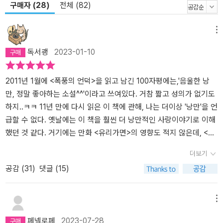
구매자 (28)
전체 (82)
메뉴
독서괭
2023-01-10
2011년 1월에 <폭풍의 언덕>을 읽고 남긴 100자평에는,'음울한 낭
만, 정말 좋아하는 소설^^'이라고 쓰여있다. 거참 짧고 성의가 없기도
하지..ㅋㅋ 11년 만에 다시 읽은 이 책에 관해, 나는 더이상 '낭만'을 언
급할 수 없다. 옛날에는 이 책을 훨씬 더 낭만적인 사랑이야기로 이해
했던 것 같다. 거기에는 만화 <유리가면>의 영향도 적지 않은데, <유
리가면>에서 마야가 캐서린의 소녀시절 역할을 맡아 연기하는 부분
더보기
에서 히스클리프와의 사랑이 너무나 순수하고 낭만적으로 그려졌기
공감 (
31
)
댓글 (15)
때문이다. 소설의 뒷부분 복수하는 부분은 다른 배우가 맡았기 때문
에 아마 만화에서는 소녀시절 중심으로 그려졌고, 그래서 더 아름다
운 인상으로 남았던 것 같다. 내 최애 만화 중 하나인 유리가면.. ㅠ
메뉴
ㅠ 그러나 30대 후반, <다락방의 미친 여자>와 함께 읽은 <폭풍의 언
페넬로페
2023-07-28