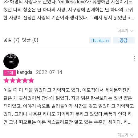
헤어튼, 점점 자신과 비슷하게 전락해 가는 헤어튼,, 힌들리와 닮은 구
람에게 귀신이 되어 찾아온다면서? 난 유령이 지상을 돌아다닌다는
으로 미친&*&^을 외치며 분개했지만 다 읽고 나서 여운에 잠기고 다
그야말로 폭풍같은 격정...그런것들에 매료되었던 것일까. 좀 커서 다
>> 해명의 사랑과도 같았다. 'endless love'가 유행하던 시절이기도
석이 없는 그를 보며 히스클리프의 마음은 대단히 혼란스러웠으리라
것을 알고 있어. 언제나 나와 함께 있어줘. 어떤 형체로든지, 차라리
음을 기약하며 책장에 꽃아두게 되는 그 매력!!! 역시 고전은 괜히 고
시 읽었으면 감상이 바뀌었을텐데 중딩때 인생책으로 수차례 읽었지
했던 나의 청춘은 단 하나의 사랑, 지구상에 존재하는 단 하나의 고귀
짐작해 볼 수 있다. 무엇보다 헤어튼은 히스클리프의 학대에도 불구
나를 미치게 해줘! 제발 당신을 볼 수 없는 이 지옥 같은 세상에 나를
전이 아니었던 것이다. 마음이 번뇌로 가득차 그 감정의 찌끄러기를
만 철들고 나선 안읽은 관계로, 정보오류가 정정되지 않은 채 내 '사
한 사랑이 진정한 사랑의 기준이라 생각했다. 그래서 당시 읽었던 <
하고 그를 사랑하기 때문이다. 나쁜 부모와 자녀 사이의 어긋난 애착
버리지만 말아줘! 아! 견딜 수가 없어! 내 생명인 당신 없이는 못 산단
다 쏟아내고 싶을 때 읽으면 좋을책이다.
랑'은 그런 모습이 완성형인 것처럼-_-중2병에 머물러 있었나보다.ㅋ
폭풍의 언덕> 속 히스클리프트와 캐서린은 사랑의 기준을 넘어선 집
더보기
같은 것을 형성한 두 사람의 관계는 예상치 못한 방향으로 흘러간다.
말이야! 내 영혼인 당신 없이는 난 살 수 없단 말이야!' - page 273 ~
ㅋㅋ근데 이제와서 보니 등장하는 남자는 다 사랑꾼이었음. 어린 내
착, 위선, 미련등이 엉클어진 미치광이들의 모습과도 같았다. 서로 사
공감 (
7
)
댓글 (0)
'정통성'을 가진 헤어튼은 결국 모든 것을 차지하게 될 것이고 히스클
274​히스클리프에게 남은 거라곤 아무것도 없게 되고 ​내가 고백한다
겐 존재감 없는 무매력남이었으나 어른이 된 나에겐 달리 보인 에드
랑했음에도 다른 이들과 결혼하고, 처절한 복수로 자신과 주변의 모
리프는 나무가 시들어가는 것처럼 소멸해가는데, 그 소멸에 자신이
고 해서 구원을 받는 건 아니겠지. 하지만 이 고백이 내 성격의 설명할
거 린튼도 어찌나 캐서린을 사랑하는지. 그 더러운 성질머리 다 받아
든것들을 파멸시켜버리는 모습은 내 사랑의 기준에서 탈락해버린 셈
원인이 된 것을 모른 채 슬퍼하는 헤어튼의 모습은 아이러니하다. 관
수 없는 면에 대한 설명은 될거야. 아, 젠장! 오랜 싸움이었지. 이제 끝
주고 나중엔 딸이 너무 예뻐서 행복하게 지내면서도 죽은 아내 무덤
였다. 그렇게 나는 설익은 사랑으로 세상을 재단하고 있었다. 세월의
메뉴
습이 죽이는 여성 내부의 어떤 것에 대해, 관습을 수호하는 주변인들
장이 났으면 좋겠어. - page 541​그의 폭풍처럼 몰아치던 복수심은
옆에 나란히 묻힐 날만 기다리는 남자임. 어린시절 히스클리프를 학
모진풍파를 얼굴에 새기며 서른 중반의 가파른 언덕을 넘고 있는 지
kangda
2022-07-14
이 전혀 눈치채지 못하고 슬퍼하는 것과 같다. 캐서린의 죽음에 넬리
캐서린이 낳은 캐서린 린튼과 헤어튼 언쇼가 결혼을 하면서 잦아들게
대하고 나중엔 주정뱅이 돼서 무조건 나쁜놈인줄 알았던 힌들리도 자
금. 나의 사랑은, 프렌체스카<< 메디슨 카운티의 다리(로버트 제임
와 에드거가 슬퍼하는 것처럼. 헤어튼과 함께 관을 따라가기 전에 그
됩니다.​길었다면 긴 여정.히스클리프가 참 딱하다는 생각이 들었습니
기 부인만큼은 엄청 사랑해서...부인 죽고 폐인 됨. 이 사랑꾼들ㅋ고전
스 윌러.시공사.2002)>>를 이해하게 된 원숙(圓熟)한 사랑이 되었
는 그 불쌍한 아이를 탁자 위에 올려놓더니 색다른 즐거움을 느끼며
다.​'나 자신에게 되돌아오지만 않는다면 나도 얼마든지 보복을 하겠
중에는 이렇게 재미있는 책이 흔치않긴 함. 고롬고롬. 그래서이기도
다. 한때 불륜이라 찌푸렸던 마음들을 건너와 세월만큼 빛바랜 사랑
어릴 때 이 책을 읽었다고 기억하고 있다. 이모집에서 세계문학전집
중얼거리는 것이었어요.'야, 이 녀석아, 이제 너는 내 거야! 나무를 휘
어요. 하지만 배반이나 폭력은 양쪽 끝이 뾰족한 창과 같아서, 그것을
하지만 청소년필독서(?)라는 타이틀을 갖고 있는데 이유가 있긴 한
을 견디다보니, 사랑의 열정으로 타올랐던 순간들이 그리워 지고 있
같은 게 꽂혀있어서 단숨에 읽었다. 지금 읽은 판본보다는 훨씬 얇은
게 할 정도의 강한 바람을 맞고도 이 나무가 다른 나무처럼 휘지 않고
쓰는 사람이 그걸 받는 사람보다 더 크게 다치는 법이지요.' - page 2
듯. 감수성 폭발하는 청소년기에 읽어야 히스클리프와 캐서린의 열정
는 내 모습에서, 프렌체스카를 이해할 수 있게 된 것이다. 얼마 전 나
책이었고, 이야기 속으로 빨려들어가 시간을 잊고 읽었다고 기억하고
자랄 수 있는지 어디 두고 보자!' - 306쪽 '저 녀석은 내 기대에 어긋
87​결국 모든 칼날을 받아낼 수밖에 없었던 그...이제는 포근한 하늘
에 공감하고 그들의 사랑에 가슴이 흔들릴 듯. 어느 정도 현실연애 겪
의 벗으로 부터 온 한통의 편지에서 <폭풍의 언덕>이야기를 듣는 순
있다. 그러나 내용은 하나도 기억하지 못하고 있었다.폭풍의 언덕 하
나지 않았어. 만약 저 녀석이 바보로 태어났더라면 내가 이렇게 즐거
아래 마음 편히 지내길 빌어봅니다.​재독을 해도 가슴이 아려오는 건...
고 나면 진짜 '좋은 남자'가 어떤 남자인지 생각이 바뀌기도 하니까.
간 이토록 가슴 절절한 사랑 이야기였던가 싶은 생각에, 원숙해진 사
면 그냥 떠오르는 이름 히스클리프만 알고 있는 수준인 셈이다. 히스
움을 느낀다는 건 어림도 없지. 그런데 저 녀석은 바보가 아니거든. 그
다음에 다시 읽게 된다면 그땐 어떤 감정일지 모르겠지만 지금은 복
하긴 등장인물들 모두 10대 초반부터 후반까지 연애하고, 캐서린도 2
랑의 기준들로 다시 한번 읽어보고 싶어 펼쳐들게 되었다. ' 그때 그
클리프는 야생성의 상징으로 떠돌고 있는 걸까? 왜 이렇게 이름이 유
더보기
리고 나 자신이 그런 걸 경험했기 때문에 저 녀석의 기분을 다 알 수
잡미묘한 감정에 잠시 내려놓고 있어야할 것 같습니다.
0대 초반에 죽었으니 그 나이때면 그럴 수 있다 싶고. ㅋㅋㅋ 에밀리
언덕 너머로 폭풍이 맹렬히 불어왔어요. 천둥뿐만 아니라 바람도 사