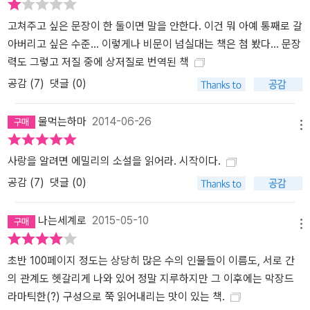
고쳐주고 싶은 문장이 한 둘이면 말을 안한다. 이건 뭐 아예 통째로 갈
아버리고 싶은 수준... 이렇게나 비문이 넘실대는 책은 첨 봤다... 문장
력도 그렇고 저질 중에 상저질로 번역된 책
공감 (
7
)
댓글 (0)
물먹는하마
2014-06-26
메뉴
사랑을 알려면 에밀리의 소설을 읽어라. 시작이다.
공감 (
7
)
댓글 (0)
나는세계로
2015-05-10
메뉴
초반 100페이지 정도는 상당히 많은 수의 인물들이 이름도, 서로 간
의 관계도 헷갈리게 나와 있어 정말 지루하지만 그 이후에는 막장드
라마틱한(?) 구성으로 쭉 읽어내리는 맛이 있는 책.