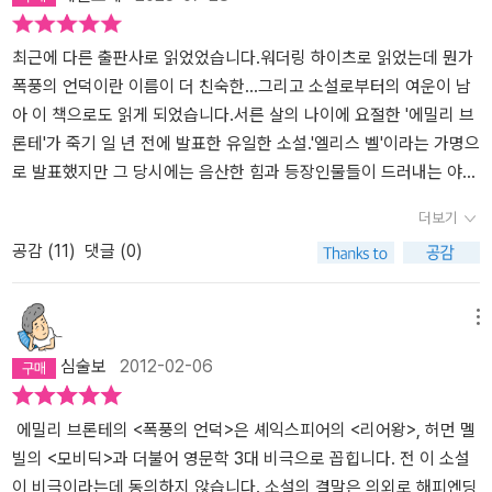
덕>은 처절하고 대담했으나 결국 실패하고야 마는, 비극적인 투쟁의
기록이었다. 누구의 실패인가? 히스클리프의 실패이지만, 이는 '캐서
린의 채찍'으로서 히스클리프가 가부장제의 권위에 도전하고자 했던
최근에 다른 출판사로 읽었었습니다.워더링 하이츠로 읽었는데 뭔가
투쟁의 좌절이라고 할 수 있다. 캐서린 언쇼에게는 관습에 맞지 않는
폭풍의 언덕이란 이름이 더 친숙한...그리고 소설로부터의 여운이 남
기질이 있다. 황야를 뛰어다니고 거친 모험을 즐기는, 정숙한 숙녀에
아 이 책으로도 읽게 되었습니다.​서른 살의 나이에 요절한 '에밀리 브
게는 필요치 않은 기질이다. 이 기질을 유년기에 마음껏 펼치게 해주
론테'가 죽기 일 년 전에 발표한 유일한 소설.'엘리스 벨'이라는 가명으
는 조력자이자 분신같은 존재가 히스클리프였다. 그러나 워더링 하이
로 발표했지만 그 당시에는 음산한 힘과 등장인물들이 드러내는 야만
츠와 대비되는 드러시크로스 저택을 발견하고 캐서린이 거기에 받아
성 때문에 반도덕적이라는 비난을 받았던 이 소설.하지만 백 년이 지
더보기
들여지는 순간, 히스클리프는 그녀와 분리된다. 그녀가 관습의 세계
난 오늘날 셰익스피어의 '리어왕', 멜빌의 '백경'과 비교되리 만치 그
공감 (
11
)
댓글 (0)
에 적절히 받아들여지기 위해서는 거친 기질을 자기로부터 분리해낼
비극성과 시성으로 높이 평가받고 있는 이 소설.다시 한번 더 격정 속
필요가 있는 것이다. 캐서린은 영악하게 두마리 토끼를 잡으려고 한
으로 들어가 봅니다.​요크셔의 황야에서 펼쳐지는 악마적인 격정과 증
다. 드러시크로스 저택의 상속자인 에드거 린튼과 결혼함으로써 관습
오, 현실을 초월한 폭풍 같은 사랑영문학 3대 비극, 세계 10대 소설의
메뉴
이 주는 안정감과 지위를 획득하는 한편, 이를 이용하여 히스클리프
반열에 오른 작품이자 에밀리 브론테가 남긴 단한 편의 소설​『폭풍의
심술보
2012-02-06
가 제거되지 않도록 잘 숨겨놓는 것이다. 히스클리프가 돌아왔을 때
언덕』1801년-집주인을 찾아갔다가 막 돌아오는 길이다. 이제부터 사
캐서린이 기쁨을 드러내며 린튼에게 기쁨을 표현하는 장면(제10장)
귀어가야 할 그 외로운 이웃 친구를. 여긴 확실히 아름다운 고장이다.
을 보면 캐서린이 얼마나 순진하게 두마리 토끼잡기 가능하다고 믿었
영국을 통틀어도 세상의 소음으로부터 이렇게 완전히 동떨어진 곳을
에밀리 브론테의 <폭풍의 언덕>은 셰익스피어의 <리어왕>, 허먼 멜
는지 알 수 있다. 그러나 세상일이 뜻대로 될까. 캐서린과 하나되기를
찾을 수는 없을 것 같다. 사람을 싫어하는 자에겐 다시없는 천국이다.
빌의 <모비딕>과 더불어 영문학 3대 비극으로 꼽힙니다. 전 이 소설
원하는 히스클리프는 캐서린이 자신을 배신했다고 여기고 워더링 하
더구나 히스클리프 씨와 나는 이 쓸쓸함을 나누어 갖기에 썩 알맞은
이 비극이라는데 동의하지 않습니다. 소설의 결말은 의외로 해피엔딩