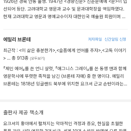
1926년 경북 안동 출생. 1947년 <경향신문> 신춘문예에 <문>이 입
있던 학교에 입학하기도 하고 외지에서 교사 생활을 하기도 하지만
선되어 등단. 고려대학교 영문과 교수 및 문과대학장을 역임하였다.
모두 길게 이어지지는 않았으며, 평생 대부분의 시간을 아버지의 사
현재 고려대학교 영문과 명예교수이자 대한민국 예술원 회원이며 목
제관에서 살림을 돌보며 독학으로 공부한다. 1846년 샬럿, 앤과 함
월문학상, 인촌문학상, 대한민국예술원상 등을 수상한 바 있다. 저서
께 시집 『커러, 엘리스, 액턴 벨의 시』를 성별이 모호한 필명으로 공동
로는 시집 <성탄제>, <하회에서>, <황사현상>, <달맞이꽃>, <해가
출간하나 거의 판매되지 않는다. 다음 해인 1847년 샬럿의 『제인 에
많이 짧아졌다>, <해거름 이삭줍기>와 시론집 <시론>, <진실과 언어
에밀리 브론테
저자파일
신간알림 신청
어』, 에밀리의 『폭풍의 언덕』, 앤의 『애그니스 그레이』가 차례로 출간
>, <시에 대하여>, <시와 시인들> 등이 있다. 이 외에도 역시집 <20
된다. 언니의 『제인 에어』가 즉각적인 성공을 거둔 데 비해 『폭풍의
최근작 :
<이 삶은 충분한가>
,
<슬픔에게 언어를 주자>
,
<고독 이야기
세기영시선>, 영역 한국 한시선 <Slow Chrysanthemums>, 영역
언덕』은 바로 주목받지 못하고 1848년 에밀리가 폐결핵으로 사망한
>
… 총 913종
(모두보기)
김춘수 시선 <The Snow Falling on Chagall’s Village>와 영시론집
후 반세기가 지나서야 비로소 위대한 명작으로 인정받는다. 『폭풍의
『제인 에어』를 쓴 언니 샬럿, 『애그니스 그레이』를 쓴 동생 앤과 함께
<현대의 영시>, 시론선집 <시를 어떻게 읽을 것인가> 등이 있다. 20
언덕』은 잉글랜드 북부 황량한 들판을 배경으로 거칠고도 격렬한 영
영문학사에 뚜렷한 족적을 남긴 〈브론테 자매〉 중 한 명이다. 에밀리
05년 제2회 이육사 시 문학상 2005년 제5회 고산문학상 2007년 제
혼을 지닌 이들이 두 세대에 걸쳐 펼치는 사랑과 배신, 복수 그리고 구
브론테는 1818년 잉글랜드 북부에 위치한 요크셔 근교 손턴이라는
8회 청마문학상
원에 관한 이야기다. 셰익스피어의 『리어왕』, 허먼 멜빌의 『모비 딕』
시골 마을에서 1남 5녀 중 4녀로 태어났다. 1821년 어머니를 암으로
과 함께 영문학 3대 비극으로 꼽히며, 현대에도 생생하게 살아 숨 쉬
잃고 영국 국교회 신부인 아버지의 슬하에서 자라다 1824년 세 언니
는 이야기로서 영화나 연극, 음악 등으로 끊임없이 변주되고 재해석
가 다니던 기숙 학교에 입학한다. 그러나 열악한 학교 환경으로 인해
되는 불후의 걸작이다.
출판사 제공 책소개
언니 둘이 결핵으로 사망하면서 반년 만에 자퇴하고, 그때부터 가정
내에서 아버지에게 직접 교육을 받는 한편, 스콧, 바이런, 셸리의 문학
요크셔의 황야에서 펼쳐지는 악마적인 격정과 증오, 현실을 초월한
작품을 읽으며 홀로 교양을 쌓는다. 성인이 된 후 잠시 샬럿이 교사로