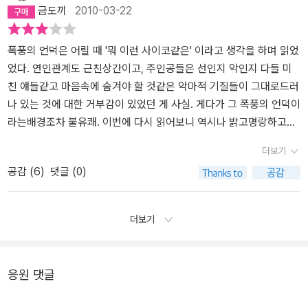
금도끼
2010-03-22
은 생애를 끝맺은 그는 박복한 사람이었지만 앞의 시 작품에서 보듯
지.그래서 내가 얼마나 그를 사랑하고 있는가 하는 것을 그에게 알릴
비극적인 사랑이야기를 그리고 있다. 거친 바람이 그칠 날이 없는 그
얽매임을 싫어하는 굳건한 영혼의 소유자였던 것이다. - 568,569
수가 없어”p133 황홀한 꿈을 꾸는듯 풍요로운 감정 속에 살아갈 수
곳에서 그들의 사랑은 무엇보다 격정적이고 열정적이며 순수하게 그
쪽(해설)이보세요, 해설(번역)자님?... 2005년에 출간되었음을 감안
있는 게 사랑이라지만, 사랑은 현실 속 극히 일부분일 뿐이라는 사실
려지고 있다. 예전에 읽었을 때는 가혹한 운명을 타고난 그들의 금지
폭풍의 언덕은 어릴 때 '뭐 이런 사이코같은' 이라고 생각을 하며 읽었
하도록 하자...
을 깨닫게 된 건 아마도 서른을 넘어서면서 인거 같다. 갓 스무살 시절
된 사랑을 보며, 히스클리프가 되고 싶기도 하고, 때론 캐서린이 되고
었다. 연인관계도 근친상간이고, 주인공들은 선인지 악인지 다들 미
엔 사랑을 저울질 하던 캐서린의 못된 모습이, 서른을 넘어서고 보니
싶기도 했다. 그런데, 사랑만이 세상의 전부인 듯 사랑하는 그들의 열
친 얘들같고 마음속에 숨겨야 할 것같은 악마적 기질들이 그대로드러
현실과 이상사이에서의 갈등 이였음을 느낄 수 있게된 것이다. 사랑
정적인 모습은 여전히 아름답지만, 그 이유만으로 그의 모든 악행의
나 있는 것에 대한 거부감이 있었던 게 사실. 게다가 그 폭풍의 언덕이
후 찾아오는 다양한 현실의 문제들은 결코 사랑만으로 이겨낼 수 없
잔인함이, 그녀의 이기적인 행동이 이해되어지진 않는다. 인정하고
라는배경조차 불유쾌. 이번에 다시 읽어보니 역시나 밝고명랑하고유
는 부분들이 많다는 사실과, 그 끝이 날카로운 비수가 되어 날아들때
싶진 않지만 폭풍의 언덕을 읽으면서 17살의 내 마음과는 많이 달라
쾌하고즐겁고 와는 정반대 쪽에 있는 이야기임은 분명하지만 재밌었
더보기
느껴지는 고통들을 생각해본다면 결코 그녀의 행동이 나빴다 손가락
졌구나를 느꼈다. 그리고, 사랑엔 나이가 없다고 하지만, 그들 같은 사
다. 그들의 행동 속에 인간의 본질과 욕망의 솔직함을 엿본 게 아닌가
공감 (
6
)
댓글 (0)
질 할 수 없는 부분이기도 했다. 하지만 끝내 자신이 선택한 에드거
랑을 하려면 그때여야 가능하지 않을까라는 생각이 들었다. 왜냐하면
싶다. 그들 속의 이글이글한 사랑과 욕망, 불타는 복수심이 나 잘났소
에게 마음을 쏟지 못하고 죽음 앞에서 사랑을 고백한 캐서린의 이기
지금의 나는 현실의 삶에서 사랑의 끝은 죽음이 아니라 지속적인 삶
하는 성공스토리보다 더 진하게 다가온다. 그런 거 같다. 남들 잘나가
심이 히스클리프를 파멸의 길로 몰아넣었다는 생각은 변할수 없는 사
이라고 생각하기 때문이다. 사랑은 그 순간의 전부인 진심이기도 하
는 얘기보다 남들 힘든 얘기, 고생한 얘기가 답답하고 짜증나지만 재
더보기
실인거 같다. 변덕스러운 인간의 마음이 빚어놓은 결말이며 변덕스럽
지만, 지금의 나는 삶을 완성해 나가는 것도 사랑이라고 생각한다. 그
미있는 것처럼. 사람들은 다 착하게 살고자 노력하기 때문에 최소한
던 사랑의 열정들과 그 파편들로 스산해진 마음이, 지독히도 잔인스
래서 더욱 이 책은 나의 세상이 전부인 것처럼 느껴지고 마음이 워더
그런 척이라도 하기 때문에 이렇게 감정에 솔직하며 자신의 울분을
럽던 히스클리프를 만들어놓았던것이라 생각이 든다. 그런데 이 소
링 같은 10대에 꼭 읽고 지나가길 추천한다. p136 – '꼭 집어 말할 수
표출하는 사람들의 속내를 현실에서 드러내지 않겠지만,인간은 누구
응원 댓글
설에는 사랑이라는 주제뿐만 아니라 종교적인 신랄한 비판과 죽음에
는 없지만 확실히 당신이든 누구든 자기를 넘어선 삶이 있고, 또는 그
나 지옥불에 열광하는 악마 하나쯤은 속에 품고 있기 때문에 이런 책
관한 통찰력들도 엿볼수 있는 부분들이 많았다. '그 집에서도 일요일
런 삶이 있어야 한다고 생각하고 있을 거야. 만약 내가 이 지상만의 것
들이 명작이 되고 고전이 되는 게 아닐까. 전에 토마스 만 단편선도 그