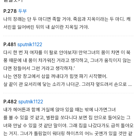
적이고 강렬한 필치, 그리고 새로운 문학사적 의의 때문이다. 백 년이
지난 오늘 이 소설은 셰익스피어의 『리어 왕』, 멜빌의 『백경』과도 곧
P.278
두부
잘 비교될 만큼 깊은 비극성과 시성(詩性)으로 높이 평가받고 있다.
나의 장래는 단 두 마디면 족할 거야. 죽음과 지옥이라는 두 마디. 캐
서린을 잃어버린 뒤의 내 삶이란 지옥일 거야.
P.481
sputnik1122
다시 한 번 저 여자를 이 팔로 안아보자! 만약그녀의 몸이 차면 이 북
풍 때문에 내 몸이 차가워진 거라고 생각하고, 그녀가 움직이지 않는
다면 잠들어서 그런 거라고 생각하자.‘
나는 연장 창고에서 삽을 꺼내다가 힘껏 파기 시작했어.
살 끝이 관 모서리에 닿는 소리가 나더군. 그러자 엎드려서 손으로 후
볐지. 관 뚜껑의 못 박은 자리가 벌어지고 내가 목적하던 바가 거의 이
루어질 참인데, 그때 바로 묘 가장자리에서 내 머리 위로 몸을 구부리
P.482
sputnik1122
며 누군가 한숨을 쉬는 소리가 들리는 것 같았어. 내이 뚜껑을 열 수
내가 헤어튼과 함께 거실에 앉아 있을 때는 밖에 나가면그녀
만 있다면 나를 함께 묻고 흙을 덮어주면 좋으련만!‘ 하고 나는중얼거
를 볼 수 있을 것 같고, 벌판을 쏘다니다 보면 집 안으로 들어오는 그
렸어. 그리고 나는 더욱더 미친 듯이 뚜껑을 잡아떼려고 했지. 바
녀와 만날 수 있을 것 같단 말이야. 그래 집을 나갔다가도 급히 돌아오
로 내 귓전에서 다시 한숨 소리가 들리더군. 진눈깨비를 몰고 오는 바
는 거지. 그녀가 틀림없이 워더링 하이츠의 어느 곳엔가 있을 것만 같