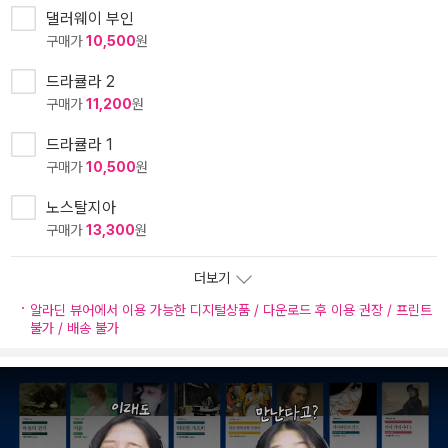
댈러웨이 부인
구매가
10,500
원
드라큘라 2
구매가
11,200
원
드라큘라 1
구매가
10,500
원
노스탈지아
구매가
13,300
원
더보기
알라딘 뷰어에서 이용 가능한 디지털상품 / 다운로드 후 이용 권장 / 프린트
불가 / 배송 불가