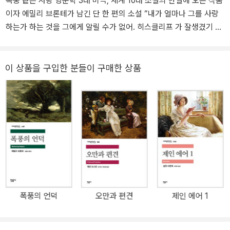
폭풍 같은 사랑 영문학 3대 비극, 세계 10대 소설의 반열에 오른 작품
있던 학교에 입학하기도 하고 외지에서 교사 생활을 하기도 하지만
이자 에밀리 브론테가 남긴 단 한 편의 소설 “내가 얼마나 그를 사랑
모두 길게 이어지지는 않았으며, 평생 대부분의 시간을 아버지의 사
하는가 하는 것을 그에게 알릴 수가 없어. 히스클리프 가 잘생겼기 때
제관에서 살림을 돌보며 독학으로 공부한다. 1846년 샬럿, 앤과 함
문이 아니라, 넬리, 그가 나보다도 나 자신이기 때문이야.” 『폭풍의 언
께 시집 『커러, 엘리스, 액턴 벨의 시』를 성별이 모호한 필명으로 공동
덕』은 서른 살에 요절한 에밀리 브론테가 죽기 일 년 전에 발표한 유
출간하나 거의 판매되지 않는다. 다음 해인 1847년 샬럿의 『제인 에
일한 소설이 다. 황량한 들판 위 외딴 저택 워더링 하이츠를 무대로 벌
이 상품을 구입한 분들이 구매한 상품
어』, 에밀리의 『폭풍의 언덕』, 앤의 『애그니스 그레이』가 차례로 출간
어지는 캐서린과 히스클리프의 비 극적인 사랑, 에드거와 이사벨을
된다. 언니의 『제인 에어』가 즉각적인 성공을 거둔 데 비해 『폭풍의
향한 히스클리프의 잔인한 복수를 그린 작품으로, 작가 가 ‘엘리스
언덕』은 바로 주목받지 못하고 1848년 에밀리가 폐결핵으로 사망한
벨’이라는 필명으로 발표했을 당시에는 그 음산한 힘과 등장인물들이
후 반세기가 지나서야 비로소 위대한 명작으로 인정받는다. 『폭풍의
드러내는 야만성 때문에 반도덕적이라는 비난을 받았다. 그러나 백
언덕』은 잉글랜드 북부 황량한 들판을 배경으로 거칠고도 격렬한 영
년이 지난 오늘에는 셰익스피어의 『리어 왕』, 멜빌의 『백경』과도 곧
혼을 지닌 이들이 두 세대에 걸쳐 펼치는 사랑과 배신, 복수 그리고 구
잘 비교될 만큼 깊은 비극성과 시성(詩性)으로 높이 평가받 고 있다.
원에 관한 이야기다. 셰익스피어의 『리어왕』, 허먼 멜빌의 『모비 딕』
궁벽한 시골구석에 묻혀 이름 없이 짧은 생을 살다 간 여성에 의해 기
과 함께 영문학 3대 비극으로 꼽히며, 현대에도 생생하게 살아 숨 쉬
적적으로 탄생한 『폭풍 의 언덕』은 구체적 현실 세계와 그것을 초월
는 이야기로서 영화나 연극, 음악 등으로 끊임없이 변주되고 재해석
한 정신세계를 그린다. 에밀리 브론테는 교훈적 이고 도덕적이었던
폭풍의 언덕
오만과 편견
제인 에어 1
되는 불후의 걸작이다.
당시 빅토리아 왕조의 이상적인 풍토 가운데서 개인의 실존, 정열과
의지, 인간 존재의 궁극적인 진실에 관심을 두었다. 본능적이며 야만
적이기까지 한 히스클리프와 오만하면서도 열정적으로 그에게 끌리