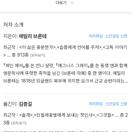
더보기
어. 이제야말로 바로 그들의 후손에게 복수를 할 때지. 내 힘으로 할
수 있지. 그리고 아무도 막지 못해. 하지만 그래서 무슨 소용이 있겠
어? 난 사람을 때리고 싶지 않아. 주먹을 휘두르는 것이 귀찮아졌
저자 소개
단 말이야! 이렇게 말하니 마치 오직아량의 미덕을 보이기 위해서 이
제까지 애를 써온 것처럼 들리는데, 그와는 거리가 먼 얘기지. 난 그들
지은이:
에밀리 브론테
저자파일
신간알림 신청
의 파멸을 즐길 만한 힘도 없어졌고 쓸데없이 남을 파멸시킬 생각
최근작 :
<이 삶은 충분한가>
,
<슬픔에게 언어를 주자>
,
<고독 이야기
도 없어졌단 말이야.
>
… 총 913종
(모두보기)
『제인 에어』를 쓴 언니 샬럿, 『애그니스 그레이』를 쓴 동생 앤과 함께
영문학사에 뚜렷한 족적을 남긴 〈브론테 자매〉 중 한 명이다. 에밀리
브론테는 1818년 잉글랜드 북부에 위치한 요크셔 근교 손턴이라는
시골 마을에서 1남 5녀 중 4녀로 태어났다. 1821년 어머니를 암으로
잃고 영국 국교회 신부인 아버지의 슬하에서 자라다 1824년 세 언니
가 다니던 기숙 학교에 입학한다. 그러나 열악한 학교 환경으로 인해
옮긴이:
김종길
저자파일
신간알림 신청
언니 둘이 결핵으로 사망하면서 반년 만에 자퇴하고, 그때부터 가정
최근작 :
<솔개>
,
<민들레꽃별에게 보내는 첫인사>
,
<그것들>
… 총 2
내에서 아버지에게 직접 교육을 받는 한편, 스콧, 바이런, 셸리의 문학
3종
(모두보기)
작품을 읽으며 홀로 교양을 쌓는다. 성인이 된 후 잠시 샬럿이 교사로