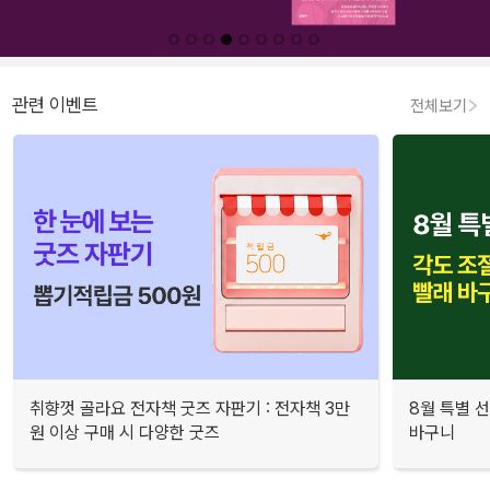
관련 이벤트
전체보기
취향껏 골라요 전자책 굿즈 자판기 : 전자책 3만
8월 특별 선
원 이상 구매 시 다양한 굿즈
바구니