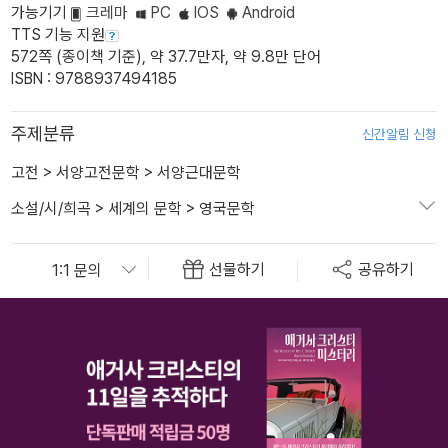
가능기기
크레마
PC
IOS
Android
TTS 기능 지원
572쪽 (종이책 기준), 약 37.7만자, 약 9.8만 단어
ISBN : 9788937494185
주제분류
신간알림 신청
고전
>
서양고전문학
>
서양근대문학
소설/시/희곡
>
세계의 문학
>
영국문학
선물하기
공유하기