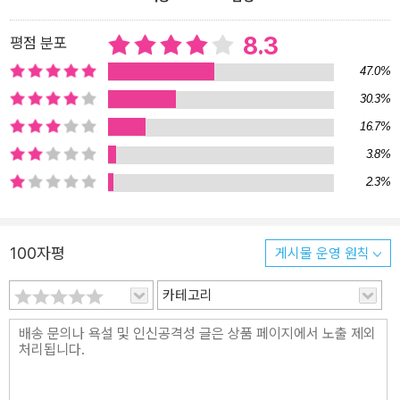
8.3
평점 분포
47.0%
30.3%
16.7%
3.8%
2.3%
100자평
게시물 운영 원칙
카테고리