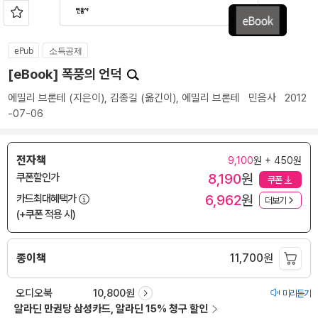
ePub
소득공제
[eBook] 폭풍의 언덕
에밀리 브론테
(지은이),
김종길
(옮긴이),
에밀리 브론테
민음사
2012
-07-06
전자책
9,100
원 + 450원
8,190
원
쿠폰할인가
쿠폰
6,962
원
카드최대혜택가
더보기
(+쿠폰 적용 시)
종이책
11,700
원
오디오북
10,800원
미리듣기
알라딘 만권당 삼성카드, 알라딘 15% 청구 할인