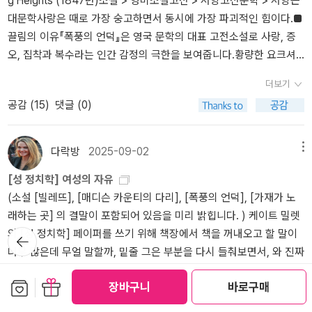
g Heights (1847년)소설 > 영미소설고전 > 서양고전문학 > 서양근
이 잔인한 복수로 이어지는 부분들이 시대적인 부분들과 무관하지 않
당신은 내가 당신을 죽였다고 했지. 그러면 귀신이 되어 나를 찾아오
대문학사랑은 때로 가장 숭고하면서 동시에 가장 파괴적인 힘이다.■
다고 느껴지는것은 이 때문일것이다. “ 미친 듯이 또는 절망에 빠져
란 말이야! 죽은 사람은 죽인 사람에게 귀신이 되어 찾아온다면서? 난
끌림의 이유『폭풍의 언덕』은 영국 문학의 대표 고전소설로 사랑, 증
슬퍼하는 사람과 함께 있지만 않으면 저는 시신이 있는 방을 지키고
유령이 지상을 돌아다닌다는 것을 알고 있어. 언제나 나와 함께 있어
오, 집착과 복수라는 인간 감정의 극한을 보여줍니다.황량한 요크셔
있는 동안 대개 행복을 느낀답니다. 이승의 괴로움도, 저승의 괴로움
줘. 어떤 형체로든지, 차라리 나를 미치게 해줘! 제발 당신을 볼 수 없
의 황무지를 배경으로 캐서린과 히스클리프의 격정적 사랑은 시대를
도 깨뜨릴 수 없는 안식이 있거든요.... 린튼 서방님이 아씨의 그러한
는 이 지옥같은 세상에 나를 버리지만 말아줘. 아! 견딜 수사 없어! 내
더보기
초월한 상징처럼 다가옵니다.히스클리프는 고아로서 차별과 멸시 속
복된 해방을 몹시 서러워하는 것을 보고, 그분이 지니고 있는것과 같
생명인 당신 없이는 못 산단 말아줘. 아! 견딜 수가 없어! 내 생명인 당
공감 (
15
)
댓글 (0)
에 자라며 캐서린을 향한 사랑과 세상을 향한 분노를 동시에 키워갑
은 애정에조차 얼마나 많은 이기심이 깃들어 있는지를 보았답니다.'p
신 없이는 못 산단 말이야! 내 영혼인 당신 없이는 난 살 없단 말이야!
니다.그러나 그 사랑은 구원이 아니라 집착이 되고 복수로 이어집니
270 ' 죽음이 두렵다고? 천만에! 난 죽음에 대한 두려움도 없거니와,
다.저자는 이 비극적 사랑 이야기를 통해 인간의 욕망과 감정이 얼마
그런 예감도, 죽었으면 좋겠다는 희망 같은것도 없어. 왜 죽어야 하
다락방
2025-09-02
메뉴
나 파괴적일 수 있는지를 적나라하게 드러냅니다.■ 간밤의 단상히스
지? 이렇게 튼튼한 몸에 절제 있는 생활을 하고 위험 없는 직업에 종
[성 정치학] 여성의 자유
클리프와 캐서린의 사랑은 아름답지 않았습니다.그 사랑이 진실했더
사하고 있는데, 마땅히 내 머리에 검은 머리가 없어질 때까지 살아 있
(소설 [빌레뜨], [매디슨 카운티의 다리], [폭풍의 언덕], [가재가 노
라도 동시에 잔혹했기 때문입니다.바람 거센 황량한 들판은 그들의
어야지'p541 꽃같은 나이 서른에 결핵으로 요절(夭折)했던 저자 에
래하는 곳] 의 결말이 포함되어 있음을 미리 밝힙니다. ) 케이트 밀렛
격정적인 사랑과 증오를 고스란히 닮아 있었습니다.자연이 곧 인간의
밀리 브론테의 소설엔 유독 죽음의 그림자가 짙고 무겁게 드리웠
의 [성 정치학] 페이퍼를 쓰기 위해 책장에서 책을 꺼내오고 할 말이
뒤로가
내면을 비추는 거울처럼 다가왔습니다.그래서인지 한동안 가슴이 먹
다. 소설 출간 후 1년 만에 생을 마감했던 에밀리의 삶을 짐작 해 보건
기
너무 많은데 무얼 말할까, 밑줄 그은 부분을 다시 들춰보면서, 와 진짜
먹했습니다.사랑의 양면성에 대해 생각해보았습니다.사랑은 누군가
데 , 당시 그녀를 둘러싼 고통에서 오는 절망감이 음산함이 워더링 하
케이트 밀렛 대단하다, 하는 생각을 다시했다. 책 전체에 밑줄 긋고 싶
를 살게도 하지만 때로는 파괴하기도 합니다.폭풍 같은 감정이 제어
이츠를 더욱 스산하고 쓸쓸하게 만들었으리라 느껴진다. 또한 죽음에
보관함담기
선물하기
장바구니
바로구매
을만큼 통찰력 있는 문장들이 가득하다. 일단 '샬럿 브론테'의 [빌레
되지 못할 정도로 몰아치게 되면 인간은 이성도, 도덕도 내려놓죠.책
직면했던 그녀가 죽음을 받아들이며 '안식'과 '해방'에 관한 표현으로
더보기
뜨] 얘기를 안할 수가 없다.빌레뜨는 여성주의 책 같이읽기를 통해 함
은 우리에게 사랑을 통해 얼마나 자유로워졌고 또 얼마나 속박당했는