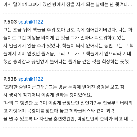
람을 물리치는 따뜻한 숨결 같은느낌이었어. 피가 통하는 산 인간
아서 말이야! 그녀가 있던 방에서 잠을 자게 되는 날에는 난 쫓겨나
이 옆에 없다는 건 알고있었지. 그러나 어둠 속에서 누군가가 다가오
고 말아. 거기에 누워 있을 수가 없어. 눈을 감자마자, 그녀가 창밖
면 눈으로 분간은 못 할망정 분명히 알 수 있듯이, 난 확실히 캐시가거
에 나타나거나 판자벽 뒤로 살그머니 몸을 숨기거나,
P.503
sputnik1122
기 땅속이 아니라 땅 위에 있는 걸 느꼈어.
그렇지 않으면 방으로 들어오기도 하고, 심지어 그녀가 어렸을 때 쓰
그는 조금 뒤에 책들을 주워 모아 난로 속에 집어던져버렸다. 나는 화
갑자기 안도감이 심장에서부터 온몸으로 퍼지더군. 난 고뇌에 찬 일
던 그 베개 위에다 그 귀여운 머리를 누이기도하거든. 그러면 보려
풀이로 그런 희생을 바치게 된 것을 그가 얼마나 괴로워하고 있는
을 그만두고 당장 마음이 놓여 돌아보았지.
고 감았던 눈을 뜨지 않을 수 없단 말이야. 나는 하룻밤에 몇 번씩이
지 얼굴에서 읽을 수가 있었다. 책들이 타서 없어지는 동안 그는 그 책
무어라 표현할 수 없이 위안이 되었지. 그녀의 모습이 내옆에 있었
나 눈을 떴다 감았다 해.
들에서 이미 얻었던 즐거움, 그리고 그가 그 책들에서 얻으리라 기대
단 말이야. 내가 파낸 묘를 다시 메우는 동안 그대로 거기 있다가 나
언제나 실망하게 마련이지만! 그렇게 나를 못살게 굴었어!
했던 승리감과 끊임없이 늘어나는 즐거움 같은 것을 회상하는 듯했
를 집까지 데려다 주었어.
난 가끔 끙끙 소리를 내어 앓았고, 그 늙은 조셉 녀석은틀림없이 내 양
다. 그리고 그가 그렇게 남몰래 공부를 하고 싶어 한 이유도 아울
심이 마음속에서 마귀를 부리는 거라고 생각했을 거야.
러 알 수 있을 것 같았다. 그는 캐서린이 그의 길에 나타날 때까지
P.538
sputnik1122
는 하루하루의 노동과 거친 동물적인 즐거움에 만족했던 것이다. 그
˝초라한 종말이군그래.˝ 그는 방금 눈앞에 벌어진 광경을 보고 잠
녀가 비웃는 것이 부끄럽고, 그녀에게 인정받고 싶다는 희망이 처음
시 생각에 잠기더니 이렇게 말하는 것이었어요.
으로 그에게 공부를해야겠다는 자극제가 되었다. 그런데 인정을 받기
˝나의 그 맹렬한 노력이 이렇게 끝장난단 말인가? 두 집을부숴버리려
는커녕 자신을 높이려는 노력은 정반대의 결과를 가져왔던 것이다.
고 지렛대며 곡괭이를 장만해 놓고 헤라클레스와 같이 괴력
을 낼 수 있도록 나 자신을 훈련했건만, 막상만반의 준비가 되고 내 힘
으로 무엇이든 할 수 있게 되자어느 쪽 집에서도 기와 한 장 들어내
고 싶은 생각이 없어졌으니! 나의 숙적들은 나를 넘어뜨리지는 못했