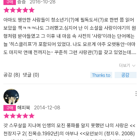
승승
2016-10-28
상속받을 수 있었다면 얼마나 좋았을까! 이런 황무지 따위는 내버려
릴 수가 없어. 히스클리프가 잘생겼기 때문이 아니라, 넬리, 그가 나보
남을 위주로 한 유산상속과 여성들은 남편을 따라 운명이 결정되는
정되지도 않는다. 히스클리프는 그 잔인한 행동으로, 캐서린 사랑을
두고 런던으로 가서 즐겁게 살 수도 있었을텐데), 결국 히스클리프의
다도 더 나 자신이기 때문이야. 우리의 영혼이 무엇으로 되어 있든 그
풍습이 어찌나 조선후기와 닮았는지 놀라울 따름입니다. 지성을 가진
내세운 우유부단함으로, 이사벨라는 순수함과 순진함의 경계를 넘나
복수 또한 가부장제 권력에 기초해있다. 따라서 어쩌면 당연한 결과
의 영혼과 내 영혼은 같은 거고, 린튼의 영혼은 달빛과 번개, 서리와
여성이 자신의 자아를 온전히 지키며 살기 힘들었던 시대에 나온 두
들며 일반인의 상식으로이해되지 않는 미친짓을 한다. 이는 화자에게
아마도 웬만한 사람들이 청소년기(?)에 필독도서(?)로 한번 쯤 읽어
로, 히스클리프의 복수는 엉뚱하게 흘러가 실패하고 만다. 남편이 사
불같이 전혀 다른 거야.' - page 133​을 채 듣기도 전에 에드거와 결혼
여성작가의 걸작은 전혀 다른 분위기지만 그래서 꼭 닮았습니다. 두
폭풍의 언덕에 얽힌 기구한 사연을 들려주는 역할을 맡은 넬리의 캐
보았을 책ㅋㅋㅋ나도 그러했고.심지어 난 이 소설을 사랑이야기의 원
망한 후 캐시는 히스클리프가 데리고 살던 캐서린의 조카, 그러니까
하겠다는 말만 들은 히스클리프는 떠나게 됩니다.​3년 뒤, 떠날 때처
작가 모두 결국 결혼하지 않았고 당시의 시대상을 고발하는 소설을
릭터 역시 마찬가지인데 그녀는 아랫사람이되 할 말은 하는 아주 분
형처럼 받아들였고 그 이후 내 마음 속 사전의 '사랑'이라는 단어에는
캐서린의 오빠 힌들리(장자)의 아들 헤어튼 언쇼와 사랑에 빠지게 되
럼 갑작스럽게 돌아온 히스클리프는 자신을 경멸했던 힌들리의 모든
남겼습니다. 우린 그 소설들을 로맨스 소설로 잘못 읽고 있습니다. <
별있는 인물이지만 결정적인 순간에 있어서만큼은 역시 막장을 벗어
늘 '히스클리프'가 포함되어 있었다. 나도 모르게 아주 오랫동안-아마
기 때문이다. 히스클리프는 돌고 돌아 워더링 하이츠의 적법한 상속
재산을 빼앗고 캐서린에게도 복수를 하고자 캐서린 남편의 여동생인
폭풍의 언덕>은 최고의 인간드라마이자 사회고발소설입니다.
나지 못한다. 하지만 이 막장의 향연속에서 가슴이 터질듯 답답함에
도 마지막 연애 전까지는- 꾸준히 그런 사랑관(?)을 갖고 있었는데...
자에게 드러시크로스 저택까지 넘겨주게 된 셈이다. 한편으로 이 책
이사벨라를 유혹해 결혼하게 됩니다.모든 이들의 결혼 생활은 순탄치
도 책을 놓지 못한건 캐릭터 하나하나가 살아있고 전체적 스토리가
덕분에 연애에 있어서는 중2병을 떨치지 못했던 것 같다. (나의 중2
더보기
을 히스클리프라는 인물 중심으로 읽으면, 계급투쟁으로 느껴지기도
않고 결국 이 모든 것이 자신으로부터 된 것임에 캐서린은 용서와 화
하나의 비극으로 일관되게 나아가고 있었기 때문이다. 이십대에 어찌
병 연애를 함께 겪은 이들에게 모두 쏘리염)뭐 워낙 스토리가 흥미진
공감 (
8
)
댓글 (0)
한다. '그런데 사람 좋은 언쇼 어른이 데려다 길러 결국 자신의 재앙의
해를 구하고 그날 밤 자정 무렵에 딸을 출산하고는 세상을 떠나게 됩
이런 글을 쓸 수 있었을까 의문과 감탄이 뒤섞여 나오게 된다. 당시 시
진하게 진행돼서 지루하진 않게 금세 읽었는데, 지금의 나이 든 나는
씨가 된 저 검은 아이는 도대체 어디서 온 것일까?' 어렴풋이 졸면서
니다.이 사실에 그는 격정으로 발작을 일으키며 무시무시하게 외치게
대적 배경을 고려해본다면 귀한집 아가씨이되 비어와 속어를 쓰며 거
대체 어린 내가 왜 저 히스클리프의 미친사랑(?)에 빠졌던가?? 하는
저는 이런 미신 같은 생각을 떠올렸지요. (...) 그는 성(姓)도 없고 나
됩니다.​'그래, 끝까지 거짓말쟁이였군! 어디로 갔지? 거기가 아니야,
침없이 '지 인생 지가 꼬는'캐릭터가 가지는 의미는 더욱 크게 다가온
의문이 생겼음 ㅋㅋ 지금보니 히스클리프도 쓰랑꾼(?!)이라는 말에
메뉴
이도 알 수 없으니 어쩔 수 없이 단 한마디 '히스클리프'라고 쓸 수밖
천국이 아니라고. 없어진 것도 아냐. 그러면 어디로 간 거지? 아! 당신
다.문학사중 가장 악한 캐릭터 1위로 꼽힌다는 히스클리프는 또 어떤
딱 맞는 듯ㅋㅋ 사랑에 배신당한 상처와 복수심을 삶의 원동력으로
해피북
2014-12-08
에 없겠다는 것 등이었지요. - 550쪽 검은피부와 채찍을 생각하면
은 내 괴로움 같은 건 알 바 아니라고 했지! 난 한 가지만 기도하겠어.
가. 복수는 이렇게 '입체적'으로 해야 하는것임를 저 두툼한 볼륨을 통
갖고 있는 악당(!)이지만, 죽은 캐서린의 무덤을 파 자신의 사후에 그
노예제가 떠오르지 않는가? 헤어튼 언쇼에 대한 그의 감정도 매우 미
내 혀가 굳어질 때까지 되풀이하겠어, 캐서린 언쇼! 당신은 내가 살아
해 화끈하게 보여주고 있다. 이런 캐릭터들의극단의 성격들과 비이성
녀와 함께 할 길을 연다든지 죽는 날까지 그녀의 영혼이 옆에 있는 듯
묘하다. 그는 언쇼가문의 상속자인 헤어튼을 자기와 같은 비참한 처
있는 동안은 편히 쉬지 못한다는 것을! 당신은 내가 당신을 죽였다고
적 행동들 하나하나가 보편적인 '사랑과 복수'라는 하나의 주제로 수
산다든지 하는 모습을 보면 일생을 사랑에 바친, 사랑밖에 모르는 남
갓 스무살을 지나며 인생의 모진 풍파를 알지 못했던 나의 사랑은 <<
지로 끌어내리려는 목적으로 그를 맡는다. 이상하게 캐서린을 닮은
했지. 그러면 귀신이 되어 나를 찾아오란 말이야! 죽은 사람은 죽인 사
렴되는 결말에 이르러서는 또 한번 캬-를 외치게 된다. 읽는 내내 속
자였음. 그런 무모한 사랑의 극치, 통제하지 않은 야성 그대로의 사랑,
천장지구 2( 진목승.1992년)의 아부나 <<모던보이 (정지우. 2008)