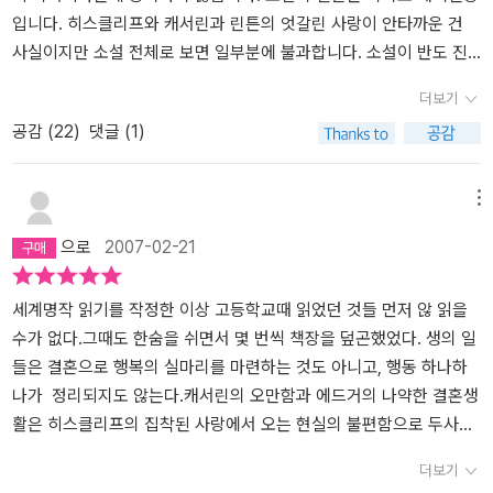
이츠를 떠나버린다. 몇 년 후 다시 돌아온 히스클리프의 존재는 캐서
짝이다. 멋진 친구! - page 7​'록우드'라는 남자가 세를 들게 되어 집
입니다. 히스클리프와 캐서린과 린튼의 엇갈린 사랑이 안타까운 건
린에게 자아분열에 의한 광기를 유발한다. 캐서린은 린튼과 사이에서
주인에게 인사차 방문하게 됩니다.워더링 하이츠란 히스클리프 씨의
사실이지만 소설 전체로 보면 일부분에 불과합니다. 소설이 반도 진
생긴 딸을 낳고 죽음에 이른다. 히스클리프는 복수를 원한다. 먼저 캐
집으로.'워더링'이란 이 지방에서 쓰는 함축성 있는 형용사로, 폭풍이
행되지 않은 시점에서 죽어 퇴장하는 캐서린이 여주인공이라고 보기
더보기
서린의 오빠로서 자신에게 매우 혹독했던 힌들리 언쇼를 술과 도박에
불면 위치상 정면으로 바람을 받아야 하는 이 집의 혼란한 대기를 표
도 어렵습니다. 오히려 소설은 히스클리프란 인물을 둘러 싼 유장한
공감 (
22
)
댓글 (1)
중독시켜 도박빚을 저당잡아 그의 재산을 모두 뺏는다. 다음으로는
현하는 말처럼 이 집 사람들의 태도는 여간 불편한데...하필!여느 때보
인간사를 그린 대하소설에 가깝습니다. 이 소설이 최고의 로맨스 소
린튼의 딸인 캐서린 린튼(어머니 캐서린과의 구별을 위해 캐시라고
다도 일찍 어둠살이 잡히고, 하늘과 언덕은 바람과 눈발이 한꺼번에
설이라는데도 동의하지 않습니다. 히스클리프와 캐서린의 사랑이 애
부른다)과 자신과 이저벨라 린튼 사이에 낳은 아들을 결혼시킴으로
매섭게 회오리치는 가운데 서로 분간할 수도 없었습니다.어쩔 수 없
절하지 않냐고요? 애절합니다. 그렇다고 최고라곤 할 수 없습니다. 이
메뉴
써, 드러시크로스 저택의 모든 것을 망가뜨리고 자신이 가져오고자
이 워더링 하이츠에서 하룻밤 신세를 지게 된 록우드.​거센 바람 소리
정도 애절한 사랑이야기는 많습니다. 사실 캐서린의 태도도 애매합니
으로
2007-02-21
한다. 그의 아들 '린튼 도련님'(히스클리프는 성이 없기 때문에 엄마
와 눈이 휘몰아치는 소리, 전나무 가지가 되풀이하여 성가신 소리를
다. 히스클리프에 대한 감정이 과연 진정한 사랑인지 의문입니다. 더
성을 따른 모양. 이름이 나왔나 의문인데 찾아볼만큼 궁금하지 않음)
내기에 될 수 있는 한 그 소리를 없애고자 팔을 내밀었는데 가지가 아
구나 에밀리 브론테는 두 사람의 사랑이야기에 초점을 맞추고 있지
은 너무 병약해서 언제 죽을지 모르기 때문에, 히스클리프는 강압적
닌 조그마하고 얼음처럼 싸늘한 손을 잡은 것이었습니다.​'들어가게
않습니다. 분량상으로도 그렇고 대충 넘어가는 묘사도 그렇습니
세계명작 읽기를 작정한 이상 고등학교때 읽었던 것들 먼저 않 읽을
인 방법을 써 서둘러 캐시와 아들의 결혼을 성사시킨다. 캐시와 린튼
해주세요. 들어가게 해줘요!''당신은 누구요?' 하고 나는 물으면서도
다. 이 소설이 비극도 최고의 로맨스도 아니라고 생각하지만 최고의
수가 없다.그때도 한숨을 쉬면서 몇 번씩 책장을 덮곤했었다. 생의 일
의 결혼은 에드거 린튼 역시 원했던 바이나, 그것은 에드거가 린튼이
그 손을 뿌리치려고 애썼다.'캐서린 린튼이에요.' 그 소리는 떨면서 대
인간드라마라는덴 이견이 없습니다. 이 소설은 인생의 의미를 돌아보
들은 결혼으로 행복의 실마리를 마련하는 것도 아니고, 행동 하나하
얼마나 병약한지 알지 못했던 탓으로 보인다. 만일 에드거 린튼이 사
답했다. (왜 린튼이라는 이름이 생각났을까? 린튼이라는 이름보다 언
게 만듭니다. 사람이 선의로 한 일이 반드시 선의의 결과를 가져오지
나가 정리되지도 않는다.캐서린의 오만함과 에드거의 나약한 결혼생
망할 경우 상속자는 조카인 린튼이 되는데(딸인 캐시에게 상속권이
쇼라는 이름을 스무 배는 더 많이 봤을 텐데.) '제가 돌아왔어요. 저는
않듯, 악의로 한 일도 반드시 나쁜 결과만을 가져오지 않는다는 인생
활은 히스클리프의 집착된 사랑에서 오는 현실의 불편함으로 두사람
없기 때문!!-ㅁ-^) 그와 캐시가 결혼하면 캐시가 드러시크로스 저택
벌판에서 길을 잃었던 거예요!' - page 43​무서움에 떨면서 미친 듯이
의 아이러니. 이 책은 아이러니로 가득 찬 인간세상에 대한 통찰을 담
의 일이 아닌 가족 모두에게 파급된다.히스클리프는 이사벨과 계획적
더보기
에 계속 살면서 부와 지위를 그대로 누릴 수 있으리라 기대했기 때문
고함을 친 록우드는 히스클리프에게 자신이 겪은 일을 이야기하지만
고 있습니다. '워더링 하이츠'의 주인 언쇼가 선의로 히스클리프란 고
인 결혼을 하고 이사벨라는 자신의 어리석음을 깨달지만 그때는 히스