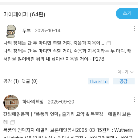
저녁에 어른들은 먹고 마시고 노래하고 웃고 눈알이 탈 정도로 불을
이어야 한다면 이 세상에 태어난 보람이 무엇일까? 이 세상에서 내게
랬고, 유명한 작품들은 음울하고 어두칙칙해서 비오기 직전의 기분날
쬐는데 아이들은 구석에 서서 떨고 있나 보고 싶어졌어. 당신은 그렇
큰 불행을 히스클리프의 불행이었어. 그리고 처음부터 나도 갖자의
씨 날씨같은 작품이 많은 것 같다. 삶이란 생각보다 그리 아름답지 않
쓰기
마이페이퍼 (64편)
다고 생각해? 아니면 설교집을 읽고 머슴한테 교리 문답을 받아서 옳
불행을 보고 느꼈어. 내가 이 세상에 살면서 무엇보다도 생각한 것은
으니까 그런 작품들이 울림으로 나가오는 건가보다. 좀 유치한 내용
게 대답 못 하면 사람 이름이 잇달아 나오는 성경 한 대목을 외우라고
히스클리프 자신이었단 말이야. 만약 모든 것이 없어져도 그만 남는
에 글을 풀어가는 방법도 유치한 느낌을 지울 순 없지만, 히스클리프
두부
2025-10-14
메뉴
할 것 같아?'p79~80 “ 고약한 사람을 벌하는 것은 하나님이 하시는
다면 나는 역시 살아갈 거야. 그러나 모든 것이 남고 그가 없어진다면
의 그 마음을 이제는 알 거 같은 생각이 들어 그냥 좀 슬프다.
나의 장래는 단 두 마디면 족할 거야. 죽음과 지옥이...
일이야. 우리는 용서를 배워야지”“ 아니야. 하나님은 내가 맛볼 만족
이 우주는 아주 서먹해질 거야. 나는 그 일부분으로 생각도지도 않을
나의 장래는 단 두 마디면 족할 거야. 죽음과 지옥이라는 두 마디. 캐
감을 맛보시지는 못할거야... 나를 가만히 놔둬. 생각해 내게. 복수를
거야. 린튼에 대한 내 사랑은 숲의 잎사귀와 같아. 겨울이 돼서 나무의
서린을 잃어버린 뒤의 내 삶이란 지옥일 거야.- P278
생각하는 동안 나는 아무렇지도 않아”p101 “ 싫어! 반대로 그것을 만
모습이 달라지듯이 세월이 흐르면 그것도 달라지리라는 것을 나는 잘
든 조물주를 벌하기 위해서라면 내 영혼쯤 지옥에 보내는 일이라도
알고 있어. 그러나 히스클리프에 대한 애정은 땅 밑에 있는 영원한 바
더보기
기꺼이 할 용의가 있어. 내 영혼의 온전한 파멸을 위해서 건배!”p12
위와 같아. 눈에 보이는 기쁨의 근원은 아니더라도 없어서는 안 되는
공감 (
1
)
댓글 (0)
5 1847년에 출간된 <폭풍의 언덕>이나, 1884년 마크 트웨인의 <
거야. 넬리, 내가 바로 히스클리프야. 그는 언제까지나, 언제나 내 마
허클베리핀>, 1932년 로라 잉걸드 와이어의 <초원의집 1>을 살펴
음속에 있어. 나 자신이 반드시 나의 기쁨이 아닌 것처럼 그도 그저 기
보면 공통적으로 종교에 대한 신랄한 비판을 담고 있다. 이것은 1800
쁨으로서가 아니라 나 자신으로서 내 마음속에 있는 거야. 그러니 다
하나의책장
2025-09-20
메뉴
~1900년대 초반까지 해석되고 있는 종교적 관행을 엿볼 수 있을 뿐
시는 우리가 헤어진다는 말은 하지 마. 그것은 있을 수 없는 일이니까.
간밤에읽은책 | 『폭풍의 언덕』 줄거리 요약 & 독후감 - 에밀리 브론
더러, 당시 절대적인 어른들의 권위와, 취약했던 아이들의 인권도 살
그리고........'p274 – 아! 당신은 내 괴로움 같은 건 알바 아니라고 했
테
펴볼 수 있는 부분이기도 하다. 히스클리프가 느꼈을 소외감과, 잦은
지! 난 한 가지만 기도하겠어. 내 혀가 굳어질 때까지 되풀이하겠어.
폭풍의 언덕저자 에밀리 브론테민음사2005-03-15원제 : Wutherin
폭력으로 생겨난 분노와 좌절감, 사랑의 배신으로부터 오는 절망들
캐서린 언쇼! 당신은 내가 살아 있는 동안은 편히 쉬지 못한다는 것을!