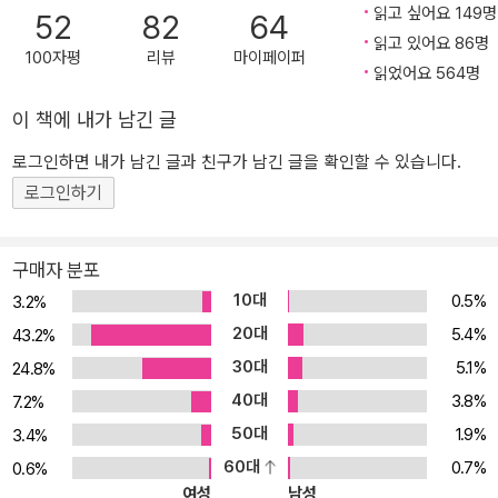
읽고 싶어요 149명
52
82
64
는 캐서린. 에밀리 브론테는 이렇게 이상화되지 않은 현실의 인간을
읽고 있어요 86명
창조해, 선과 악에 대한 판가름이 아니라 선악이 한데 어울려 몸부림
100자평
리뷰
마이페이퍼
읽었어요 564명
치는 인 간 실존의 세계를 강렬한 필치로 그려 냈다. ▶ 우리가 인간
존재에 관해 알고 있는 모든 것을 뿌리째 뒤흔들고, 그 인지할 수 없는
이 책에 내가 남긴 글
투명 성을 실재를 초월하는 삶의 격정으로 채울 수 있는 능력의 소유
로그인하면 내가 남긴 글과 친구가 남긴 글을 확인할 수 있습니다.
자. ─ 버지니아 울프 ▶ 『폭풍의 언덕』은 그 어느 소설과도 비교가 불
로그인하기
가능하다. 세계 10대 소설로 꼽을 만하다. ─ 서머싯 몸
구매자 분포
10대
0.5%
3.2%
20대
5.4%
43.2%
30대
5.1%
24.8%
40대
3.8%
7.2%
50대
1.9%
3.4%
60대
0.7%
0.6%
여성
남성