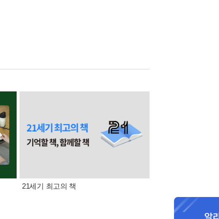
21세기 최고의 책
삼성카드가 쏜다! 알라