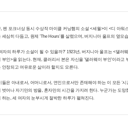
, 펜 포크너상 동시 수상작 마이클 커닝햄의 소설 <세월>이 <디 아워
세심히 다듬고, 원제 'The Hours'를 살렸으며, 버지니아 울프의 옆
여자의 하루가 소설이 될 수 있을까?' 1923년, 버지니아 울프는 <댈러웨이
 부인>을 읽는다. 현재, 클러리서 본은 자신을 '댈러웨이 부인'이라고
 안정되고 여유로운 삶이라 할지도 모른다.
들은 아내로서, 어머니로서, 연인으로서만 존재해야 하는 이 모든 '시간들(
 벗어나 자기만의 방을, 혼자만의 시간을 가지려 한다. 누군가는 도망
 하는, 세 여자의 눈부시게 절박한 하루가 펼쳐진다.