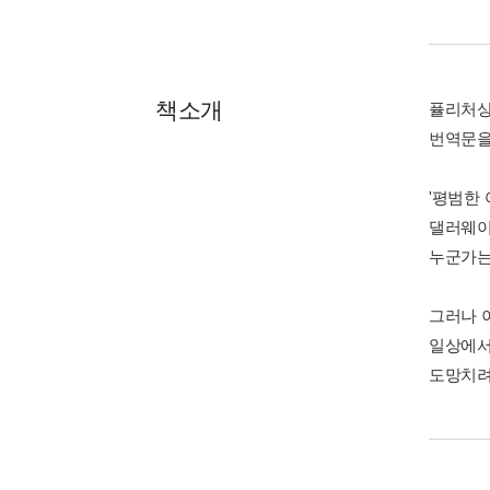
책소개
퓰리처상
번역문을 
'평범한 
댈러웨이
누군가는
그러나 이
일상에서
도망치려