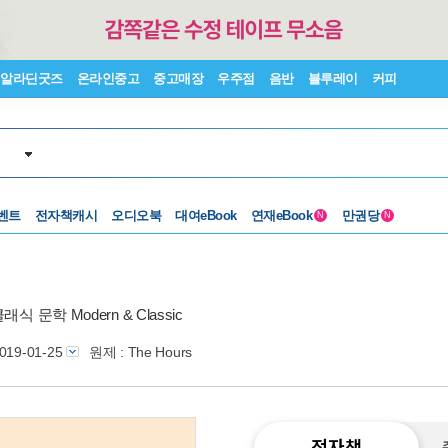
알라딘굿즈
온라인중고
중고매장
우주점
음반
블루레이
커피
벤트
전자책캐시
오디오북
대여eBook
연재eBook
만권당
N
N
식 문학 Modern & Classic
019-01-25
원제 : The Hours
전자책