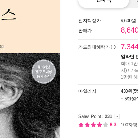
전자책정가
9,600원
8,64
판매가
7,34
카드최대혜택가
알라딘 
최대 1만
시) / 
1만원 
마일리지
430원(5
+ 5만원
종이
미리
입니
Sales Point :
231
8.3
100자평(