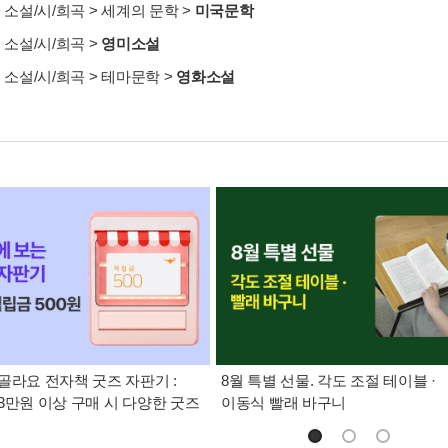
>
소설/시/희곡
>
세계의 문학
>
미국문학
>
소설/시/희곡
>
영미소설
>
소설/시/희곡
>
테마문학
>
영화소설
골라요 전자책 굿즈 자판기 :
8월 특별 선물. 각도 조절 테이블 ·
3만원 이상 구매 시 다양한 굿즈
이동식 빨래 바구니