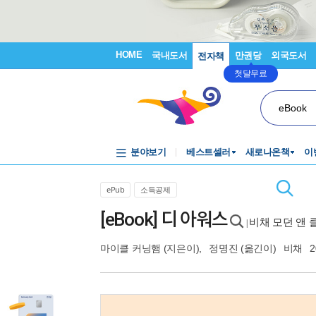
HOME
국내도서
만권당
외국도서
전자책
첫달무료
eBook
분야보기
베스트셀러
새로나온책
이
ePub
소득공제
[eBook] 디 아워스
비채 모던 앤 클래
|
마이클 커닝햄
(지은이),
정명진
(옮긴이)
비채
2