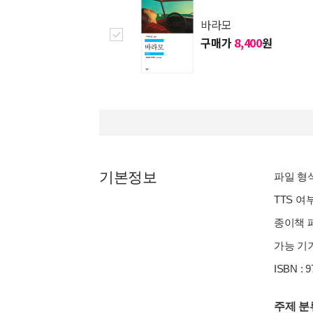
바라모
구매가
8,400
원
기본정보
파일 형식 
TTS 여
종이책 페이
가능 기기
ISBN : 
주제 분