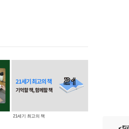
21세기 최고의 책
삼성카드가 쏜다! 알라