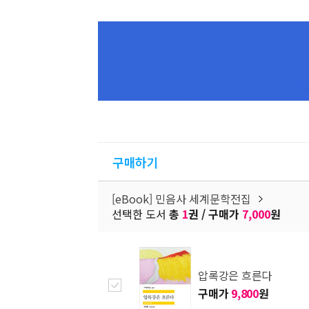
구매하기
[eBook] 민음사 세계문학전집
선택한 도서
총
1
권 / 구매가
7,000
원
압록강은 흐른다
구매가
9,800
원