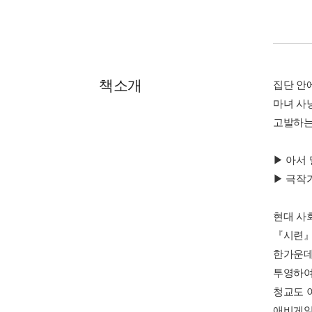
책소개
집단 안
마녀 사
고발하는
▶ 아서
▶ 극작
현대 사
『시련』
한가운데
투영하여
청교도 
애비게일