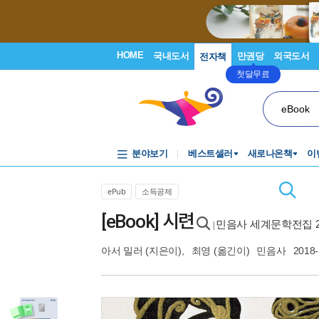
HOME
국내도서
만권당
외국도서
전자책
첫달무료
eBook
분야보기
베스트셀러
새로나온책
이
ePub
소득공제
[eBook] 시련
민음사 세계문학전집 2
|
아서 밀러
(지은이),
최영
(옮긴이)
민음사
2018