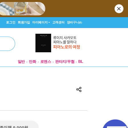
로그인
회원가입
마이페이지
고객센터
장바구니
(0)
일반
만화
로맨스
판타지/무협
BL