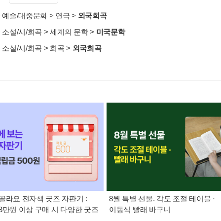
>
예술/대중문화
>
연극
>
외국희곡
>
소설/시/희곡
>
세계의 문학
>
미국문학
>
소설/시/희곡
>
희곡
>
외국희곡
골라요 전자책 굿즈 자판기 :
8월 특별 선물. 각도 조절 테이블 ·
3만원 이상 구매 시 다양한 굿즈
이동식 빨래 바구니