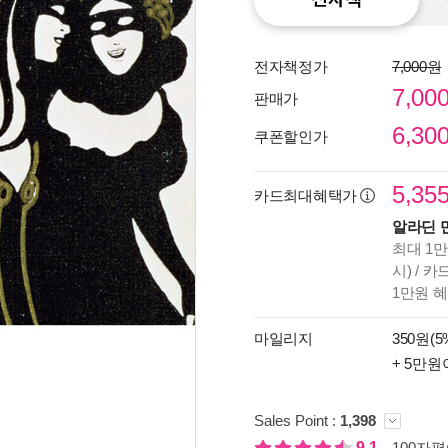
전자책정가
7,000원
7,00
판매가
6,30
쿠폰할인가
5,35
카드최대혜택가
알라딘 
최대 1만
시) / 
1만원 
마일리지
350원(5
+ 5만원
종이
미리
입니
Sales Point :
1,398
9.1
100자평(