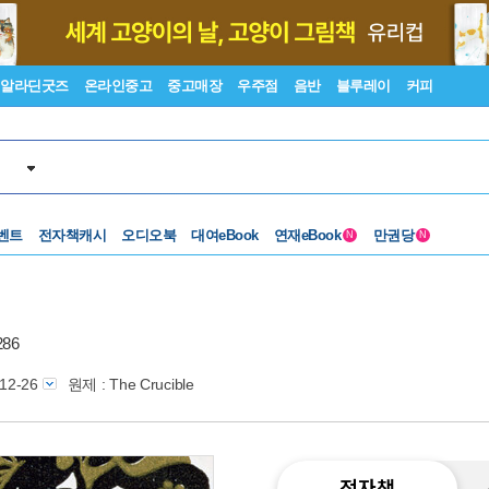
알라딘굿즈
온라인중고
중고매장
우주점
음반
블루레이
커피
벤트
전자책캐시
오디오북
대여eBook
연재eBook
만권당
N
N
86
-12-26
원제 : The Crucible
전자책