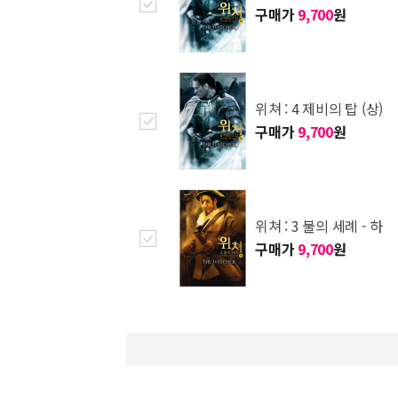
구매가
9,700
원
위쳐 : 4 제비의 탑 (상)
구매가
9,700
원
위쳐 : 3 불의 세례 - 하
구매가
9,700
원