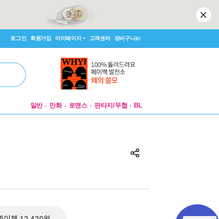
로그인
회원가입
마이페이지
고객센터
장바구니
(0)
일반
만화
로맨스
판타지/무협
BL