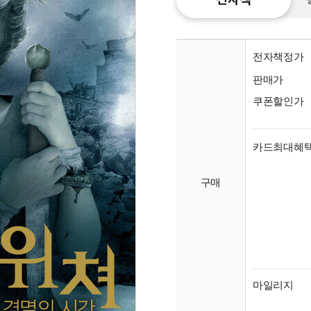
전자책정가
판매가
쿠폰할인가
카드최대혜
구매
종이
미리
입니
마일리지