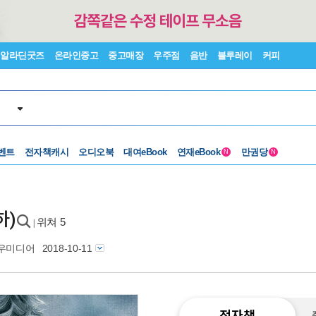
알라딘굿즈
온라인중고
중고매장
우주점
음반
블루레이
커피
벤트
전자책캐시
오디오북
대여eBook
연재eBook
만권당
N
N
하)
위쳐 5
|
우미디어
2018-10-11
전자책