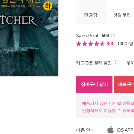
만권당
첫 달 무료
Sales Point :
509
8.8
100자평(
카드/간편결제 할인
무이
장바구니 담기
바로구
기
배송되지 않는 디지털 상품으
안정적으로 이용할 수 있도록
이용 안내
iOS APP