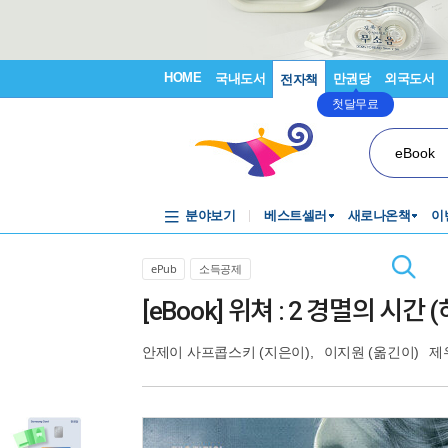
HOME
국내도서
만권당
외국도서
전자책
첫달무료
eBook
분야보기
베스트셀러
새로나온책
이
ePub
소득공제
[eBook] 위쳐 : 2 경멸의 시간 (
안제이 사프콥스키
(지은이),
이지원
(옮긴이)
제