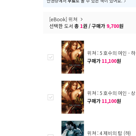
만권당에서
무료
로 볼 수 있는 책이 있어요.
[eBook] 위쳐
선택한 도서
총
1
권 / 구매가
9,700
원
위쳐 : 5 호수의 여인 - 하
구매가
11,100
원
위쳐 : 5 호수의 여인 - 상
구매가
11,100
원
위쳐 : 4 제비의 탑 (하)