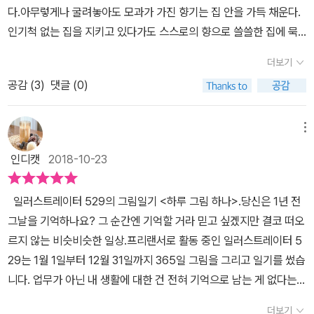
카페 시그니처 메뉴임), 집 근처 산책로의 햇살 사이로 스며든 햇살
다.아무렇게나 굴려놓아도 모과가 가진 향기는 집 안을 가득 채운다.
하지만 그럼에도 불구하고 왠지 차분해지는 기분이 드네요. 반복적
쁜 그림이 마음에 들어요.너무 어른스러운 그림이면책의 무게감이 느
을 때, 의기소침해진 나에게 위로를 건네고 싶을 때, 따뜻하고 포근한
같은 것들이 내가 사랑하는 사람들 곁에 계속 있게 한다. 그리고 그들
인기척 없는 집을 지키고 있다가도 스스로의 향으로 쓸쓸한 집에 묵
인 하루에 지루해하고, 짜증내기보다는 소소하지만 확실한 행복을 찾
껴질 텐데그림도 아기자기하게 그리고글도 마음이 가는대로 부담스
그림 일기를 통해서 소박한 행복을 느껴보는 건 어떨까.
이 내가 살아가야 할 이유이자 힘이 된다. 마카롱처럼 기분 좋아지는
직한 달큼함을 선사하는 모과.덕분에 퇴근 후 조용한 우리 집에 생기
아봐야 할 거 같아요. 작은 일에 감사하고 행복해 할 줄 아는 마음을
럽지 않게 감정표현한 그림일기에요.이렇게 소소하게 자기 표현을 하
더보기
책을 만났다. 따뜻하고 달달해서 한 장 한 장 넘길 때마다 힐링이 되는
가 돈다. 가만히 놓아두면 은은한 향이, 손으로 바닥에 조금만 굴리면
이 책에서 배워봅니다. 저도 이제 저만의 일기장을 만들어야겠어요.
는 법이요즘 젊은 세대의 공감하는 방법인듯해요. 거창하게 준비를
기분이었다. 너무 달콤해서 한꺼번에 많이 먹을 수 없는 마카롱처럼
공감 (
3
)
댓글 (0)
좀 더 진한 향이 배어나온다. 모과의 쓸모는 그 뿐이 아니어서 쓱쓱 썰
일기가 무척이나 쓰고싶은 날이네요. (이미지출처: '하루 그림 하나'
해야 시작할 수 있는 그림이 아니라어린시절에 했듯이 작은 노트 한
이 책도 한꺼번에 읽을 수 없었다. 갓 건조기에서 꺼낸 듯 포근한 그림
어 말린 다음 끓는 물에 우려내면 향긋한 모과차가 된다. 감기 걸렸을
본문에서 발췌)
권에그림도 그리고 글도 쓰면서꼭 하루하루를 채우지 않아도 되는나
일기라 마음만 먹으면 금방 읽을 수 있지만 그렇게 하고 싶지 않았다.
때나 목이 슬슬 아파올 때, 꿀을 듬뿍 넣은 모과차를 마시면 따뜻한 기
메뉴
만의 힐링 그림일기 요즘에는 수첩에 그림을 그리고 하루하루를 적기
조금 더 오랫동안 가슴에 품고 싶었다. 몰랑해서 슈크림이 마구마구
운과 함께 피곤함이 쓱 사라지곤 한다. 매일매일의 삶이란 우리가 인
도 하고딸아이 같은 경우는 손바닥만한 흰 노트를 준비해서 생각날
인디캣
2018-10-23
빠져나오는 듯한 시간에 위로가 되는 책이다.7월 29일어쩔 수 없는
식하지 못하는 사이에, 재깍재깍 시곗바늘이 묵묵히 제 할 일 하는 데
때마다 그림을 그리고 글을 적더군요.매일이 아니더라도 이렇게 해도
일들에 더 많은 시간을 허비하고, 괜찮지 않은데도 괜찮다고 하는 날
발맞추어 그저 흘러가기 마련이다. 뜻밖에 우리 집을 찾아온 아버지
나만의 소중한 에세이가 되겠죠? 글과 그림을 엮은 일기장을 만들면
일러스트레이터 529의 그림일기 <하루 그림 하나>.당신은 1년 전
들이 많아지고, 내 이야기를 솔직하게 할 수 있는 일들이 적어지고, 앞
와 모과처럼, 나른한 일상에 향기로움을 선사하는 게 무엇이 있을까?
서소확행은 누릴 수 있지 않을까 생각해 봐요.
그날을 기억하나요? 그 순간엔 기억할 거라 믿고 싶겠지만 결코 떠오
으로의 일보다 지나온 일들을 보는 시간이 많아져도, '나'로 있는 것을
그림을 그리는 생활자, 529 일러스트레이터의 [하루 그림 하나]가
르지 않는 비슷비슷한 일상.프리랜서로 활동 중인 일러스트레이터 5
포기하지 않기를. 중심을 잡고 굳건히 서 있기를.사랑하는 친구에게
백지 같은 내 삶에 점 하나를 찍었다. 어지간히 그림에는 재능이 없어
29는 1월 1일부터 12월 31일까지 365일 그림을 그리고 일기를 썼습
보낸 편지 (p.224)
서, 흔하디 흔한 패드에 쓱쓱 그리는 그림조차 시도해 보지 않았는데,
니다. 업무가 아닌 내 생활에 대한 건 전혀 기억으로 남는 게 없다는
529 님은 '오늘을 그리며 내일을 생각'한다며, 그림을 그리고 짤막한
걸 알게 된 후 쓰고 그리기 시작한 그림일기입니다. 하루에 하나씩,
글을 곁들였다. 날짜와 글과 그림. 초등학생의 숙제 같은 그림 일기의
더보기