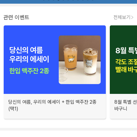
관련 이벤트
전체보기
당신의 여름, 우리의 에세이 + 한입 맥주잔 2종
8월 특별 선
(택1)
바구니