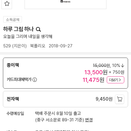
소득공제
하루 그림 하나
오늘을 그리며 내일을 생각해
529
(지은이)
북폴리오
2018-09-27
종이책
15,000
원,
10%
13,500
원
+ 750원
11,475
원
카드최대혜택가
더보기
전자책
9,450
원
수령예상일
택배 주문시 8월 10일 출고
(중구 서소문로 89-31 기준)
변경