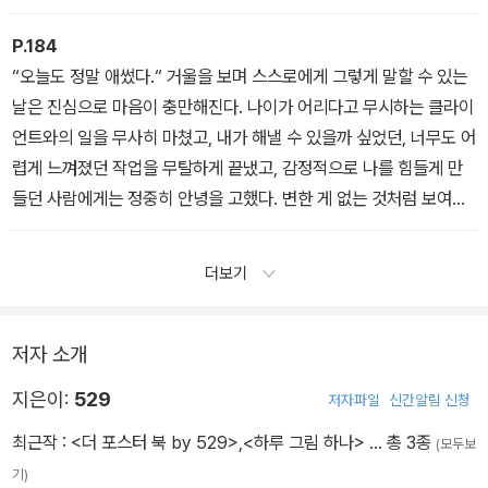
P.184
“오늘도 정말 애썼다.“ 거울을 보며 스스로에게 그렇게 말할 수 있는
날은 진심으로 마음이 충만해진다. 나이가 어리다고 무시하는 클라이
언트와의 일을 무사히 마쳤고, 내가 해낼 수 있을까 싶었던, 너무도 어
렵게 느껴졌던 작업을 무탈하게 끝냈고, 감정적으로 나를 힘들게 만
들던 사람에게는 정중히 안녕을 고했다. 변한 게 없는 것처럼 보여도
열심히 해 나가고 있다. 정말로.
더보기
저자 소개
지은이:
529
저자파일
신간알림 신청
최근작 :
<더 포스터 북 by 529>
,
<하루 그림 하나>
… 총 3종
(모두보
기)