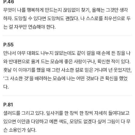
P.46
이들에게 공감을 주는 건 누구나 막다른 골목에 다다른 느낌을 겪어
무엇이 나를 행복하게 만드는지 끊임없이 찾기, 올해는 그것만 생각
본 적 있고, 미래에 대한 막연한 조급증을 느껴본 적 있기 때문일 것이
하자. 도망칠 수 있다면 도망쳐도 괜찮다. 나 스스로를 최우선으로 두
다.
는 걸 자꾸만 연습해야 한다.
P.55
만나서 아무 대화도 나누지 않았는데도 같이 걸을 때 손에 든 짐을 나
와 반대편으로 옮겨 드는 모습에 좋은 사람이구나, 확신한 적이 있다.
훗날 이 이야기를 했을 때 그런 사소한 걸로 믿은 거냐며 넌 웃었지만,
‘그 사소한 것’을 배려하는 모습에 나는 어떤 것보다 큰 확신을 했었
다.
P.81
샐러드를 그리고 있다. 잎사귀를 한 장씩 한 장씩 자세히 들여다보고
있으면 이만큼 다양하고 예쁜 색도, 모양도 없겠다 싶어 그림이 다 무
슨 소용인가 싶다.