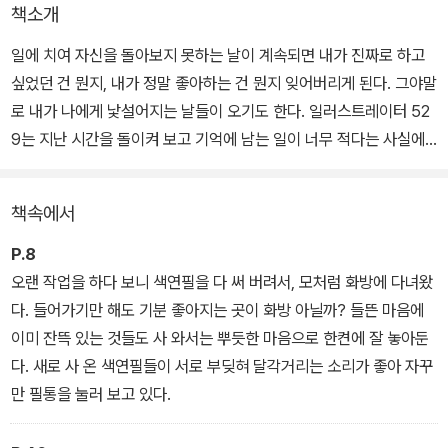
책소개
일에 치여 자신을 돌아보지 못하는 날이 계속되면 내가 진짜로 하고
싶었던 건 뭔지, 내가 정말 좋아하는 건 뭔지 잊어버리게 된다. 그야말
로 내가 나에게 낯설어지는 날들이 오기도 한다. 일러스트레이터 52
9는 지난 시간을 돌이켜 보고 기억에 남는 일이 너무 적다는 사실에
충격을 받았다고 회고한다. 그래서 생각해 낸 것이 바로 그림일기.
책속에서
정성 어린 그림과 글로 채워 나간 365일간의 일기 <하루 그림 하나>
는, 반복된 매일 속에 느꼈던 감정과 소중한 인연이 묻혀 버리지 않도
P.8
록 하루하루 방점을 찍는 작가의 기록이다. 아무리 바쁜 날도 건너뛰
오랜 작업을 하다 보니 색연필을 다 써 버려서, 모처럼 화방에 다녀왔
는 법 없이 결심을 실천한 성실함은 그림을, 생활을, 그리고 사람들을
다. 들어가기만 해도 기분 좋아지는 곳이 화방 아닐까? 들뜬 마음에
대하는 진심 어린 마음을 그대로 보여 준다.
이미 잔뜩 있는 것들도 사 와서는 뿌듯한 마음으로 한켠에 잘 놓아둔
다. 새로 사 온 색연필들이 서로 부딪혀 달각거리는 소리가 좋아 자꾸
일이 한꺼번에 몰려들다가도 어느 순간 사라질까 두려운 프리랜서 일
만 필통을 눌러 보고 있다.
러스트레이터로서의 고민, 좋아하는 그림과 작업하는 그림의 괴리가
주는 혼란, 쉽지 않은 인간관계 등 지극히 개인적인 이야기지만, 많은