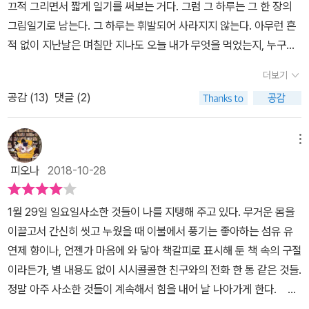
끄적 그리면서 짧게 일기를 써보는 거다. 그럼 그 하루는 그 한 장의
그림일기로 남는다. 그 하루는 휘발되어 사라지지 않는다. 아무런 흔
적 없이 지난날은 며칠만 지나도 오늘 내가 무엇을 먹었는지, 누구랑
대화를 했는지, 어떤 기분이었는지 전혀 생각이 안 난다. 그런 하루하
더보기
루를 보내온 것이 어느 날 억울하게 느껴져 어느 날부터 매일 간단하
공감 (
13
)
댓글 (2)
게라도 그림과 일기를 남기기 시작했다는 저자는 그렇게 자기의 하루
하루를 오롯이 그린 그림일기를 책으로 냈다. 책에는 정말로 정직하
게 일 년의 첫날인 1월 1일부터 마지막 날 12월 31일까지 하루하루의
메뉴
일기가 담겨있다. 기분 좋았던 날, 힘들었던 날, 생각이 많은 날 모든
피오나
2018-10-28
일기는 비슷비슷한 듯 다 조금씩 다른 모양을 띈다. 그림은 단순하다.
그 비슷한 듯 조금씩 다른 하루가 모여 1년이라는 시간이 되는 것이
1월 29일 일요일사소한 것들이 나를 지탱해 주고 있다. 무거운 몸을
다. 어릴 적엔 숙제 때문이라도 매일 일기를 썼던 것 같다. 지금은 일
이끌고서 간신히 씻고 누웠을 때 이불에서 풍기는 좋아하는 섬유 유
기를 쓰려고 하면 쓸 말이 없을 때가 많다. 오늘 무슨 일이 있었더라.
연제 향이나, 언젠가 마음에 와 닿아 책갈피로 표시해 둔 책 속의 구절
평소랑 똑같은 하루였는데. 그렇게 하루하루가 휘발되어 간다.저자는
이라든가, 별 내용도 없이 시시콜콜한 친구와의 전화 한 통 같은 것들.
처음엔 너무 잠이 오지 않아서 일기를 쓰기 시작했단다. 잠들기 전에
정말 아주 사소한 것들이 계속해서 힘을 내어 날 나아가게 한다. p.
머릿속을 비워내듯이 일기 쓰는 것을 하나의 루틴으로 만들고 보니
34매년 새해가 되면 다짐을 하는 것 중 하나가 바로 일기 쓰기이다.