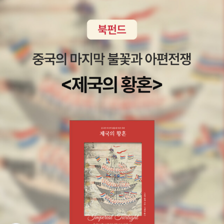
하며 나에게만 집중하는 시간을 즐길 줄 아는 저자를 보며, '나'에 대
해 생각보다 들여다보지 않은 나를 생각했다. 매일 비슷하다고 생각
하며 제대로 들여다보지 않았던 '나'를 말이다. 일로 하루를 기록하지
않고 감정으로 생각으로 기록한 일기였기에 떠올릴 수 있는 생각이
아니었나 싶다. 무엇보다 포근하게 마음을 움직이는 일러스트가 한몫
했다. 색연필로 쓱쓱 그린 질감. 왠지 마음을 더 따뜻하게 만들어준다.
물감이나 포토샵이나 연필, 파스텔과 전혀 다른 색연필 느낌이어서
《하루 그림 하나》가 더 매력적이다. 작가가 색연필을 사러 간다는 글
에. 좋은 색연필로 다른 날들을 따뜻하게 담아주길 바라기도 했다. 시
선이 많이 머무는 때는 아무래도 9월, 10월, 11월이다. 지금 내가 느
끼고 있는 계절감이 그림 속에 듬뿍 담겨 있기 때문이다. 봄에 이 책을
봤다면, 작가가 좋아한다고 했던 5월을 들여다보았을 것이다. 하지
만, 지금 서늘한 바람이 내 빰을 스치는 완연한 가을. 이 가을을 느낄
수 있는 그림에 시선이 가는 건 어쩔 수 없었다. 긴팔과 반팔이 오가
는 그림 덕분에 계절감을 느끼기란 쉽지 않지만. 은행잎이나 송편을
보며, 안 그래도 짧은 가을 날 하루하루를 기억해야겠단 생각이 든