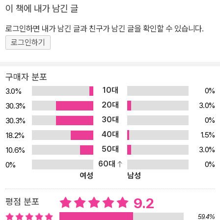
이 책에 내가 남긴 글
방점을 찍는 작가의 기록이다. 아무리 바쁜 날도 건너뛰는 법 없이 결
심을 실천한 성실함은 그림을, 생활을, 그리고 사람들을 대하는 진심
로그인하면 내가 남긴 글과 친구가 남긴 글을 확인할 수 있습니다.
어린 마음을 그대로 보여 준다. 일이 한꺼번에 몰려들다가도 어느 순
로그인하기
간 사라질까 두려운 프리랜서 일러스트레이터로서의 고민, 좋아하는
그림과 작업하는 그림의 괴리가 주는 혼란, 쉽지 않은 인간관계 등 지
구매자 분포
극히 개인적인 이야기지만, 많은 이들에게 공감을 주는 건 누구나 막
10대
0%
3.0%
다른 골목에 다다른 느낌을 겪어 본 적 있고, 미래에 대한 막연한 조급
20대
3.0%
30.3%
증을 느껴본 적 있기 때문일 것이다. 보기만 해도 치유되는 듯한 따스
30대
0%
30.3%
한 그림과 소박한 진심이 가득 담겨 있는 이 책이 전해 주는 공감과 울
40대
림은 결코 작지 않다. “사소한 것들이 나를 지탱해 주고 있다. 무거운
1.5%
18.2%
몸을 이끌고서 간신히 씻고 누웠을 때 이불에서 풍기는 좋아하는 섬
50대
3.0%
10.6%
유 유연제 향이라거나, 언젠가 마음에 와닿아 책갈피로 표시해 둔 책
60대
0%
0%
여성
남성
속의 구절이라거나, 별 내용도 없이 시시콜콜한 친구와의 전화 한 통
같은 것들. 정말 아주 사소한 것들이 계속해서 힘을 내어 날 나아가게
9.2
평점 분포
한다.” 반복되는 일상에 방점을 찍어 주는 1년간의 삶을 365편의 일
기로 기록한 감성 일러스트레이션 북 포근한 색연필 드로잉으로 몽글
59.4%