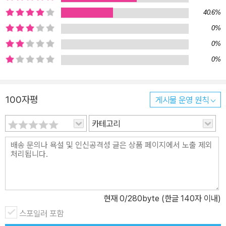
몽글 그려낸 일러스트레이터 529의 그림일기 일에 치여 나를 돌아보
40.6%
지 못하는 날이 계속될 때 내가 진짜로 하고 싶었던 건 뭔지, 내가 정
0%
말 좋아하는 건 뭔지 잊어버리게 된다. 일러스트레이터로 일을 시작
0%
한 후 비슷한 하루하루를 보내던 529 작가. 문득 그녀는 업무가 아닌
0%
본인의 생활에 대한 기억이 전혀 없고 자신이 낯설어진다는 사실을
깨닫고 그림일기를 쓰기 시작했다. 집으로 돌아오는 길에, 한참 작업
중인 늦은 새벽에, 잠이 오지 않아 뒤척이게 되는 밤에도. 『하루 그림
100자평
게시물 운영 원칙
하나』은 그렇게 1년간의 일상을 365편의 그림일기로 기록한 일러스
카테고리
트레이션 북이다. 좋아하는 글귀를 적기도 하고, 그날의 한 일과 사소
한 기분을 적기도 하며 마치 사계절의 변화에 자연스레 몸을 맡기듯
하루하루를 담담히 그려낸 그림과 글엔 그녀의 솔직하고 조금은 부끄
럽기도 한 고민과 감정들이 가감 없이 담겨 있다. 일이 한꺼번에 몰려
들다가도 어느 순간 사라질까 두려운 프리랜서 일러스트레이터로서
의 고민, 좋아하는 그림과 작업하는 그림의 괴리가 주는 혼란, 쉽지 않
현재
0
/280byte (한글 140자 이내)
은 인간관계 등 지극히 개인적인 이야기지만, 많은 이들에게 공감을
스포일러 포함
주는 건 누구나 막다른 골목에 다다른 느낌을 겪어 본 적 있고, 미래에