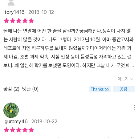
도 합니다.
되는 것이구나. 청춘들의 일상 속에서 그림일기는 '소확행'의 매개체
착하는 스냅사진 같습니다. 몽글몽글한 색연필의 촉감을 생각하며 부
tory1416
2018-10-12
가 될 수 있겠구나. 누군가의 시 한 줄이 내 하루를 반성하게 만드는
드러운 하루를 시작하거나 마무리하기 좋습니다. 작가 529는 지난
글이 될 수도 있음을 알겠다. 날카로운 시간이라, 덕분에 멋진 표현 하
시간을 돌이켜 보고 기억에 남는 일이 너무 적다는 사실에 충격받아
올해 나는 연말에 어떤 한 줄을 남길까? 궁금해진다.생각이 나지 않
나 가슴 속에 담아 둘 수 있었고, 나의 하루도 새삼 소중한 것이며 이
그림일기를 시작했다고 합니다. 오늘부터 실천해 볼까 합니다. 하루
는 사람이 많을 것이다. 나도 그렇다. 2017년 10월. 아마 중간고사와
소중한 것을 어떤 형태로든 남겨놓고 싶다는 생각이 들었다. 그림이
가 모여 인생이 되는 찰나를 그린다는 건 퍽 멋진 일이란 기대감이 듭
레포트에 치인 하루하루를 보내지 않았을까? 다이어리에는 각종 과
없으면 어떠랴. 짧은 글로라도 내 하루를 담아 볼까. 일기 쓰기의 강제
니다. 그림을 잘 그리지 않아도 매일 일상을 남기다 보면 무언가는 되
제 마감, 조별 과제 약속, 시험 일정 등이 듬성듬성 자리하고 있는 걸
성, 압박에서 벗어나 자유로운 글쓰기를 할 수 있게 된 지금. 굳이 '일
어 있지 않을까요. 힘들었던 일과 기쁜 일을 곱씹어 보며 어제와는 다
보니. 꽤 열심히 학기를 보냈던 모양이다. 하지만 그날 내가 무엇 때문
기' 형식을 거부할 이유는 뭐람. 한결 가벼워진 마음으로 뭔가를 끄적
른 내가 되어 있을 테지요. 오늘 나에게 잘 했다, 애썼다고 칭찬도 해
에 웃고 울었는지. 언제 행복하고, 무엇에 설렜는지, 왜 슬펐는지 등은
여보고 싶단 마음이 생긴다. 꼭 1월 1일부터 12월 31일까지 꽉 채우지
주세요. 또 남에게 상처되는 행동은 하지 않았나, 함부로 말한 건 아닌
더보기
기억나지 않았다. 떠오르지 않는 기억을 붙잡기보다 평범하고 다를
않더라도나의 일 년을 기록해 보고 싶어졌다. 외식을 하러 나가기 전,
지 살짝 반성해보기도 하고요. 생각보다 그림일기의 효과는 소확행
공감 (
2
)
댓글 (0)
것 없는 하루하루를 보냈다는 결론을 내렸다. 이렇게 학교나 직장을
둘째 녀석이 아파트 현관을 나서며 한 마디 했다. '겨울 냄새가 나
을 실천하고 휴식을 취하는 손쉬운 방법입니다. 요즘 유행하는 ASM
다니면 '나'의 하루, 일상은 어느새 뒷전으로 밀리기 일쑤다. 대신 '학
요.'이제 가을이 물러가려는 때인데, 녀석은 벌써 겨울 냄새를 감지한
R 일명 백색소음 영상처럼 아무 생각 없이 보다 보면 집중하게 되고,
교 일정'이나 '회사 일'은 이상스럽게도 기억에 많이 남는다. 그도 그
다. 이런 짤막한 순간도 잊지 않고 기록해 두면, 언젠가는 멋진 추억이
메뉴
머리도 맑아지는 듯한 느낌이 드는 그림입니다. 잠자리 도서로 보면
럴 것이, 학교나 회사 일정은 기억하고 싶지 않아도 각종 기록으로 많
되려나. 겨울 냄새 나는 가을의 끝자락. 따끈한 코코아 한 잔 하며, 나
마음도 평온해지고 불면증 해소에도 좋을 것 같아요. 부족했던 오늘
guramy46
2018-10-22
이 남고, 내 일상보다 다사다난한 일이 많기 때문이다. 그렇다면 나의
만의 하루를 정리하는 시간을 가져 보자. ^^ #529 #에세이 #공감 #
이 모여 내일의 내가 되는 그림 하나, 사소한 감사를 생각하는 되는 에
일상은 어떨까? 내가 기록하고 기억하지 않으면 나의 일상은 빠른 속
청춘 #일기 #그림일기 #소확행
세이입니다.