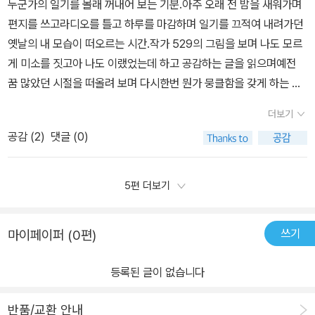
누군가의 일기를 몰래 꺼내어 보는 기분.아주 오래 전 밤을 새워가며
도로 사라진다. 크게 달라진 것 없어서 그럴 수도 있지만, 조금이라도
편지를 쓰고라디오를 틀고 하루를 마감하며 일기를 끄적여 내려가던
다른 오늘을 기록해두지 않아서 그런 게 아닐까?《하루 그림 하나》도
옛날의 내 모습이 떠오르는 시간.작가 529의 그림을 보며 나도 모르
이 생각에서 시작했다. '일을 시작하고 나서는 비슷한 하루하루를 보
게 미소를 짓고아 나도 이랬었는데 하고 공감하는 글을 읽으며예전
냈기 때문에 업무가 아닌 내 생활에 대한 건 전혀 기억으로 남은 게 없
꿈 많았던 시절을 떠올려 보며 다시한번 뭔가 뭉클함을 갖게 하는 시
다는 걸 알게 됐습니다.' 머리말에 적힌 저자의 말에 헛웃음이 나왔다.
간.하루 그림 하나.일러스트레이터 작가인 529는 자신의 지난 시간
내 마음을 대변하고 있는 것 같아서. 프리랜서 일러스트레이터 529
더보기
을 기억에 남기기 위해 그림일기를 쓰기 시작했다고 한다.일기쓰는
는 무슨 일이 있어도 나의 하루를 기록하기로 다짐한 후, 매일매일을
공감 (
2
)
댓글 (0)
것을 거르는 날 없이 성실하게 일기를 써 내려간 기록들그 기록 속에
기록했다. 그림과 글로. 그 기록을 담은 책이 《하루 그림 하나》다. '고
서 아주 소소한 행복들을 느낄 수 있어서 좋은.대리만족의 시간과 힐
마워!' 그날 떠오른 생각. 그날 있었던 일. 그날 보았던 것들. 그날 만
링의 시간을 가질수 있어 좋은 시간이 아니었나 생각한다. ' 가끔, 나
5편 더보기
났던 사람들...하루하루 나를 행복하게 만든 것 하나만 골라 정성스럽
는 그 다정함이 숨 막힌다고 생각했다.나를 아껴주는 마음을 힘들다
게 기록으로 남겼다. 총 365가지 모두 다른 기록은 비슷하다고 생각
고 느끼는 것이 나를 더 힘들게 했고,자꾸만 더 움츠러들게 만들었다.
했던 하루하루가 자세히. 정성스럽게 들여다보면 모두 다르다는 걸
쓰기
마이페이퍼 (0편)
이상하게 다정함을 나눠 줘도 어렵게만 느껴지는 사람들이 있다. ' 친
말해준다. 얼마나 솔직한지 읽다가 공감 가는 구절이 자꾸만 눈에 보
구관계, 사회생활어떤 공간속에서든 쉽지만은 않은 인간관계.누구든
였다. '하루 종일 불도 켜지 않고 컴컴한 곳에 누워 있다. 눈을 잘 뜰
등록된 글이 없습니다
한번쯤은 겪어봤을 이 사람과 사람간의 관계에 대한 고민.어쩌면 개
수 없으니 할 수 있는 일도 없다. 오랜만에 핸드폰 메모장에 일기를 쓴
인적인 이야기로 느껴질 수도 있겠지만 나 또한 529 작가와 같은 공
다. 오타가 엄청날 것 같지만.'과 같이 라섹수술 후기를 남기기도 하
반품/교환 안내