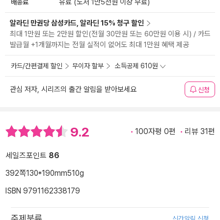
배송료
유료 (도서 1만5천원 이상 무료)
알라딘 만권당 삼성카드, 알라딘 15% 청구 할인
최대 1만원 또는 2만원 할인(전월 30만원 또는 60만원 이용 시) / 카드
발급월 +1개월까지는 전월 실적이 없어도 최대 1만원 혜택 제공
카드/간편결제 할인
무이자 할부
소득공제 610원
관심 저자, 시리즈의 출간 알림을 받아보세요
신청
9.2
100자평 0편
리뷰 31편
세일즈포인트
86
392쪽
130*190mm
510g
ISBN 9791162338179
주제분류
신간알림 신청