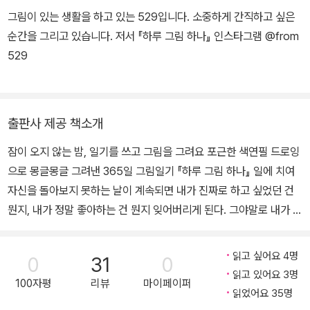
그림이 있는 생활을 하고 있는 529입니다. 소중하게 간직하고 싶은
순간을 그리고 있습니다. 저서 『하루 그림 하나』 인스타그램 @from
529
출판사 제공 책소개
잠이 오지 않는 밤, 일기를 쓰고 그림을 그려요 포근한 색연필 드로잉
으로 몽글몽글 그려낸 365일 그림일기 『하루 그림 하나』 일에 치여
자신을 돌아보지 못하는 날이 계속되면 내가 진짜로 하고 싶었던 건
뭔지, 내가 정말 좋아하는 건 뭔지 잊어버리게 된다. 그야말로 내가 나
에게 낯설어지는 날들이 오기도 한다. 일러스트레이터 529는 지난
시간을 돌이켜 보고 기억에 남는 일이 너무 적다는 사실에 충격을 받
읽고 싶어요 4명
0
31
0
았다고 회고한다. 그래서 생각해 낸 것이 바로 그림일기. 정성 어린 그
읽고 있어요 3명
100자평
리뷰
마이페이퍼
림과 글로 채워 나간 365일간의 일기 『하루 그림 하나』는, 반복된 매
읽었어요 35명
일 속에 느꼈던 감정과 소중한 인연이 묻혀 버리지 않도록 하루하루