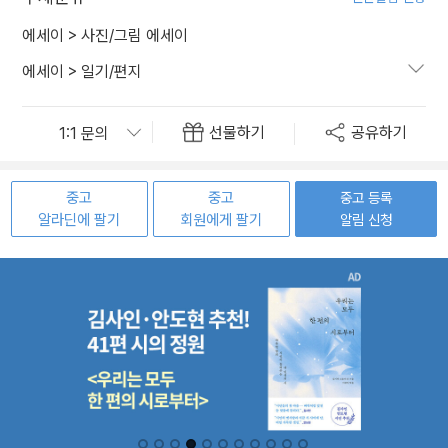
에세이
>
사진/그림 에세이
에세이
>
일기/편지
선물하기
공유하기
중고
중고
중고 등록
알라딘에 팔기
회원에게 팔기
알림 신청