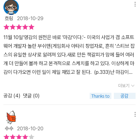
스레 지난 일들을 이야기하게 되었습니다. 한참 대화를 나누다 문득,
메뉴
하고 솔직한 일상들을 담고 있다. 나도 그림을 이렇게 그릴 수 있다면,
일을 시작하고 나서는 비슷한 하루하루를 보냈기 때문에 업무가 아닌
그냥 일기가 아닌 그림 일기를 한번 써보고 싶다는 생각이 들만큼 따
흐링
2018-10-29
내 생활에 대한 건 전혀 기억으로 남은 게 없다는 걸 알게 됐습니다.
뜻하고, 예쁜 일기장이다. 4월 5일 수요일늦은 저녁 돌아오는 길에
그날부터 반드시 하루를 기록하기로 했습니다. 단 한 줄이라도. 집으
아껴 읽던 책을 꺼냈다. 한 장 한 장 넘길 때마다 나는 종이 냄새와 팔
11월 10일'영감의 원천은 바로 '마감'이다.'- 미국의 사업가 겸 소프트
로 돌아오는 길에, 한참 작업 중인 늦은 새벽에, 혹은 잠이 오지 않는
랑이는 소리가 듣기 좋아, 듣던 노래를 멈추고 종이 넘기는 소리에 귀
웨어 개발자 놀란 부쉬맨(게임회사 아타리 창업자로, 흔히 '스티브 잡
밤에 뜬눈으로 누워있다 일어나 일기를 쓰고 그림을 그렸습니다. (중
를 기울였다. 어두워진 길을 달리는 버스의 살짝 열린 창 틈으로 비 냄
스의 유일한 상사'로 알려져 있다.새로 만든 책갈피가 맘에 들어 여러
략) 앞으로도 이 기록이 스스로와 더 가까워지는 계기가 되길 바라며
새가 났고, 책 속 구절처럼 완연한 봄이었다. p.104오래 결심했던
개 더 만들어 볼까 하고 본격적으로 스케치를 하고 있다. 이상하게 마
오늘도 그림을 그리고 일기를 씁니다. (본문 中) 《하루 그림 하나》는
회사를 그만두고 시작한 프리랜서 일러스트레이터로서의 고민, 라섹
감이 다가오면 이런 일이 제일 재밌고 잘 된다. (p.333)난 마감이란
1년간의 삶을 365편의 일기로 기록한 감성 일러스트레이션 북입니
수술 이후에 불편했던 일상들, 우연히 본 꽃집에서 산 튤립 세 송이의
걸 좋아한다. 그래서 회사 다닐 때 마감에 맞춰서 일하는 게 신났다.
다. 직장을 다니고 있는 저 역시도 하루하루가 내 생활이 아닌 회사 업
더보기
기쁨, 본가에서 가족들을 만나고 돌아오던 길에 발견한 아빠가 사주
일정을 고민하며 크고 작은 일들을 배분하고 마감일보다 일찍 일이
무로 기억되곤 합니다. 스트레스로 친구와 수다를 떤다거나, 좋아하
시던 도시락집, 인터넷으로 선물할 책을 고르려다 어느새 내가 읽고
공감 (
4
)
댓글 (0)
마무리될 때의 희열은 이루 말할 수가 없다. 매번 반복되는 회사 생활
는 영화를 보고, 책을 읽기도 하고 때로는 앞날에 대한 고민도 하고,
싶은 책만 한 가득 장바구니에 넣고 만 어느 밤, 작년 이맘때의 그림들
중에 찾는 작은 기쁨 같은 거다. 빼곡하게 업무 일지를 채우고 체크 표
인간관계에 대한 고민을 하기도 하지만 기록되지 않은 일들로 인해
을 정리하며 치열했던 여름을 돌아보던 시간, 늦은 시간 돌아오는 길
시를 할 때는 또 얼마나 뿌듯한지... 그런데 내 인생이 마감일은 알 수
메뉴
나의 생활은 하나도 남아있지 않은 느낌입니다. 그런 나 자신을 돌아
에 들른 빵집에 내가 좋아하는 빵이 남아 있어 기분 좋은 날, 정신 없
없어서 그런가 티슈 뽑듯이 살고 있다. 항상 그렇지만 반성해본다. 반
보는 건 일기가 되겠지요. 사소한 것들이 나를 지탱해주고 있다. 무거
수수
2018-10-20
던 이사를 끝내고 한숨 돌리던 순간의 평화, 처음으로 만들어 마신 아
성만 하고 잘 고쳐지지 않는다는 게 함정이지만... 책을 처음 받고 정
운 몸을 이끌고서 간신히 씻고 누웠을 때 이불에서 풍기는 좋아하는
이스 밀크티가 너무 맛있어서 하루에 세 잔이나 내리 마셨던 날 등