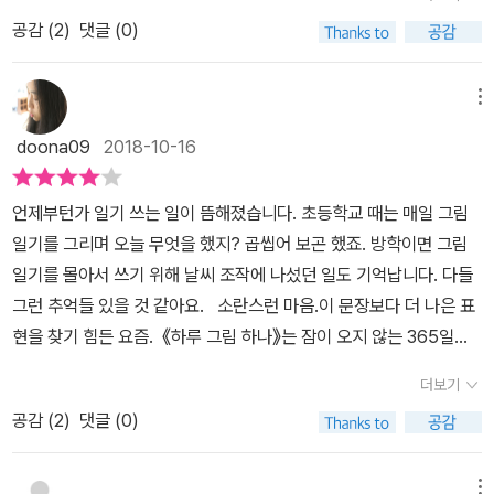
짧은 글이어도 다시 들춰보는 순간 당시의 감정이 소록소록 돋아날
형식이다. 아이들 어렸을 때에야 많이 봤고, 또 시키기도 했지만 아이
공감 (
2
)
댓글 (0)
것 같아요. 어떤 날은 명문장을 인용하기도, 어떤 날은 털어놓기 힘든
들이 크자, 그림일기장은 이제 사뭇 유치한 것이 되어버려서 책장 속
감정을 툭 던지기도. 다른 이가 보면 별것 아닌 일상 글이지만 365일
어디엔가 박혀 있을 뿐. 꺼내서 쓱쓱 그리고 쓰는 데에는 소용이 없는
거르지 않은 그림일기의 가치는 곱씹어 볼수록 대단하다 싶습니다.
메뉴
천덕꾸러기 노트가 되어 버렸다. 2권인가, 3권 정도 커다란 그림일기
평소 비슷한 생각을 했음에도 나는 기록하지 않아서 잊어버리고 놓쳤
장이 남아 있지만 그걸 꺼내서 써야겠다는 데까지는 생각이 미치지
doona09
2018-10-16
던 감정들을 남의 일기에서 발견하는 경험을 하게 됩니다. 솔직히 부
못했는데. 사실은, 재미없는 하루하루를 또 굳이 곱씹을 필요가 있겠
러운 감정이 들었어요. 매일 스펙터클한 일이 일어날 수는 없는 법.
느냐, 하는...좀 무뚝뚝한 어른이 생각이 일상을 지배해버린 셈이 되어
언제부턴가 일기 쓰는 일이 뜸해졌습니다. 초등학교 때는 매일 그림
사소한 것들이 결국 내 일상을 지탱하고, 내 인생의 한 부분을 만든다
서 굳이 그림일기장을 꺼내 쓸 이유를 찾지 못한 것이다. 오늘은 10
일기를 그리며 오늘 무엇을 했지? 곱씹어 보곤 했죠. 방학이면 그림
는 걸 알면서도 하루하루를 허투루 넘겨버리고 삽니다.일러스트레이
월 28일 일요일. 나는 가족들과 외식을 하고 왔다. 좀 많이 먹은 탓인
일기를 몰아서 쓰기 위해 날씨 조작에 나섰던 일도 기억납니다. 다들
터 529는 일상에서 행복을 찾아낼 줄 아는 사람이네요. 2월 9일 일
지, 속이 더부룩하다. 집에는 소화제, 콜라 등이 있지만 뭔가를 더 넣
그런 추억들 있을 것 같아요. 소란스런 마음.이 문장보다 더 나은 표
기에 이런 구절이 있습니다. '무엇이 나를 행복하게 만드는지 끊임없
으면 진짜로 목구멍까지 꽉 찰 것 같아 소화제조차 입에 넣질 못하겠
현을 찾기 힘든 요즘. 《하루 그림 하나》는 잠이 오지 않는 365일의
이 찾기'. <하루 그림 하나>는 스스로를 최우선으로 뒀을 때 일상의
다. 오늘의 내 일기를 간단히 쓰자면 위와 같은 내용이 될 터이다. 이
밤, 일기를 쓰고 일러스트를 그린 작가 '529'의 그림일기입니다. 남의
행복을 찾을 수 있다는 걸 보여줍니다.쓰기 위해서라도 하루를 되돌
더보기
런 재미 없는 일상에 어떤 그림을 넣으랴. 생각난 김에 529 님의 10
일기장을 살짝궁 훔쳐보는 것 같은 기분도 들고, 별일 없었던 날도 빠
아보며 내 일상의 소중함을 발견하는 그림일기의 가치는 시간이 지날
월 28일 일기를 들여다 봤다. 나와 마찬가지로 주말을 맞이한 529님
공감 (
2
)
댓글 (0)
짐없이 기록한 작가의 부지런함에 동기부여되었는데요. 매일 조금씩
수록 빛나는 것 같습니다. 소확행이 별건가요. 아무것도 한 게 없었던
은 '이불 속이 최고야.'라는 명언을 남기며 이불 속 행복한 꼬물이의
하다 보면 어느새 쌓이게 되는 그림, 생활, 고민을 함께 나누는 공감
것 같아도 결코 무의미한 하루를 보낸 게 아니라는 걸 비로소 깨닫기
모습을 담아내고 있었다. 아~ 어떤 일이든 기록으로 남기면 추억이
일기입니다. 파스텔톤의 색연필로 칠한 그림은 반복되는 일상을 포
메뉴