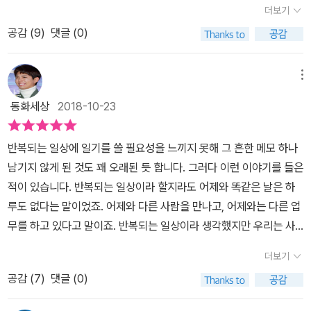
자기 전에 간단한 그림과 함께 글을 쓰고 나야 그제서야 잘 시간이구
더보기
하지만 학창 시절 이후로 일상이 바쁘다는 핑계를 대며 한 번도 꾸준
나 하고 눈꺼풀이 무거워진단다. 자기 전에 오늘의 나를 한번 돌아보
공감 (
9
)
댓글 (0)
히 써보지 못했던 것 같다. 어린 시절에는 일기를 써서 선생님께 칭찬
는 것. 아무리 힘든 하루라도 바로 지쳐 쓰러지지 않고 오늘의 나를 한
도 받고, 상도 받고 그런 재미로 또 부지런히 글을 쓰곤 했었다. 이사
번쯤 토닥여주고 잠자리에 드는 것. 그것참 필요한 일이다.한 장 한 장
를 하면서 지금은 그 많은 일기장들을 다 잃어 버렸지만, 몇몇 대목은
메뉴
귀여운 그림과 함께 짤막하게 쓴 일기들을 보니 어쩌면 매일 일기 쓰
아직도 기억이 날 정도로 추억이 새록새록 돋아나게 만드는 기억들이
는 것 별거 아니기도 하다. 물론 이 저자처럼 예쁜 그림까지 그려진 예
동화세상
2018-10-23
다. 일기를 쓰면 좋은 점이 여러 가지가 있겠지만, 가장 좋은 건 비슷
쁜 그림일기는 그릴 자신이 없지만 자기 전에 오늘 하루에 대해 5~6
비슷한 나의 하루가 특별한 순간으로 오래도록 남을 수 있다는 것 아
줄 정도의 짧은 글은 그까짓 거 쓸 수 있지 않을까. 오늘의 나를, 오늘
반복되는 일상에 일기를 쓸 필요성을 느끼지 못해 그 흔한 메모 하나
닐까 싶다. 가장 행복한 순간에 사진을 찍어서 남기는 것처럼, 일상의
의 내 감정을 휘발시키지 않고 일기장 한편에 저장해두는 마음으
남기지 않게 된 것도 꽤 오래된 듯 합니다. 그러다 이런 이야기를 들은
한 대목도 그렇게 순간 포착해서 기록으로 남겨 두면 오랜 시간이 지
로. 매일 하루에 대해 그리고 쓰면서 느껴보자.오늘 하루도 잘 지나갔
적이 있습니다. 반복되는 일상이라 할지라도 어제와 똑같은 날은 하
나도 꺼내어 볼 수 있으니 참 쉽고도 멋진 일이 아닌가. 이제 올해도
구나. 오늘은 꽤 괜찮은 하루였어! 이렇게!
루도 없다는 말이었죠. 어제와 다른 사람을 만나고, 어제와는 다른 업
두 달여밖에 남지 않았는데, 아마 나는 내년 초가 되면 또 일기를 써야
무를 하고 있다고 말이죠. 반복되는 일상이라 생각했지만 우리는 사
겠다고 다짐을 할 것이다. 이 책은 1년간의 삶을 365편의 일기로 기
소하게 조금씩 어제와는 다른 일과 다른 생각을 하며 살아가고 있었
록한 감성 일러스트레이션 북이다. 일러스트레이터로 회사에서 근무
더보기
던 것이죠. 어쩌면 이런 사소한 것들이 하루하루를 살아가게 하는 힘
하다 퇴사 후 프리랜서로 활동하고 있는 저자 529는 잠이 오지 않는
공감 (
7
)
댓글 (0)
이 아닐까요? 저도 《하루 그림 하나》의 저자처럼 아주 사소한 것이라
밤이면 일기를 쓰고 그림을 그린다. 포근한 색연필 드로잉으로 몽글
할지라도 기록하고 싶어졌습니다. 몇년 전, 저녁 식사 자리에서 자연
몽글 그려낸 365일 그림일기는 귀엽고 착한 일러스트만큼이나 소소