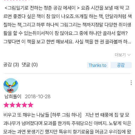
말 365일이 다 있는지 궁금해서 휘리릭 훑어보았다. 매일 글로 쓰는
섬유 유연제 향이라거나, 언젠가 마음에 와닿아 책갈피로 표시해둔
<그림일기로 전하는 청춘 공감 에세이 > 요즘 시간을 보낼 때 딱 고
등... 지극히 개인적인 이야기들이지만 그 솔직 담백함이 누구에게나
일기도 쉽지 않은데 그림일기라니... 매일매일 검사를 받아야 했던 그
책 속의 구절이라거나, 별 내용도 없이 시시콜콜한 친구와의 전화 한
르면 좋겠다 싶은 책이 참 많이 나오죠.뜨개질 하는 책, 만달라처럼 색
공감을 주는 내용들이다. 게다가 너무 착해 보이는 그림들 속에서 따
림일기도 미루다가 썼던 게 한두 번이 아닌데 자신의 의지만으로 매
통 같은 것들. 정말 아주 사소한 것들이 계속해서 힘을 내어 날 나아가
칠하는 책,그리고 하루 하나씩 그림그리는 책까지정말 다양한 취미생
뜻함과 소박한 진심이 느껴져서 더 편하게 읽히는 책이기도 하다. 일
일 그림을 그린 작가가 새삼 존경스러웠다. 보통 11월 정도에 예쁜 달
게 한다. (표지날개 中) 나만의 일기에는 누구에게도 말하지 못하는
활을 할 수 있는취미서적이 참 많아요.그 중에 하나만 골라서 할까?
러스트레이터 529는 어느 날 문득, 일이 아닌 자신의 생활에 대한 건
력이 나온다. 예쁜 달력이 당장 쓰고 싶어서 칸칸이 달력에 그림을 채
진솔한 마음이 담겨지곤 합니다. 그래서인지 529 작가의 진솔한 마
그렇다면 이 책을 보고 한번 해보세요. 사실 책을 한 권 골라볼까 하다
전혀 기억으로 남은 게 없다는 걸 깨닫게 되었다고 한다. 아마 대부분
워 넣고는 하는데, 의지력 제로인 사람이라 4월이 되기 전에 시들해
음이 담겨진 일기는 많은 공감을 주고 있어요. 그래, 비우면 또 다른
가바쁜 일상을 지나다보면 나중에...라면서 뒤로 미루고그러다가 또
그렇지 않을까 싶다. 일에 치여, 일상에 매여, 스스로를 돌보기는커녕
진다. 열두 달 그림을 꽉 채운 달력 하나도 나에겐 늘 버겁다. 2019년
더보기
게 채워지고 그러더라. (본문 40p)무엇이 나를 행복하게 만드는지
잊게 되죠.생활 속에서 찾을 수 있는 소확행을쉽게 찾을 수 있는 에세
쫓기듯이 살아가는 날들이 쌓이다 보면 자연스레 지나간 하루가 어떠
엔 가능할랑가?1월 29일사소한 것들이 나를 지탱해 주고 있다. 무거
끊임없이 찾기, 올해는 그것만 생각하자. 도망칠 수 있다면 도망쳐도
공감 (
3
)
댓글 (0)
이 책이 나왔네요. 사실 제목만 보고는 요즘 나오는하루에 그림 하나
했는지 잊어 버릴 수밖에 없다. 그래서 단 한 줄이라도, 집으로 돌아오
운 몸을 이끌고서 간신히 씻고 누웠을 때 이불에서 풍기는 좋아하는
괜찮다. 나 스스로를 최우선으로 두는 걸 자꾸만 연습해야 한다. (본
그리는 책인가 보다 했어요.수채화나 연필그림이나 등등그런데 책을
는 길에, 한참 작업 중인 늦은 새벽에, 혹은 잠이 오지 않는 밤에 뜬눈
섬유 유연제 향이나, 언젠가 마음에 와닿아 책갈피로 표시해 둔 책의
문46p)중요하지만 자꾸 잊게 되는 것들이 있다. 나에게 다정하게 대
열어보는 순간이건 무엇을 가르쳐주는 책이 아니더군요.글쓴이의 하
으로 누워 있다 일어나 일기를 쓰고 그림을 그렸다고 한다. 그녀가 그
메뉴
구절이라든가, 별 내용도 없이 시시콜콜한 친구와의 전화 한 통 같은
하는 것과 스스로를 사랑하는 것. 그게 왜 그리고 어렵게 느껴지는지,
루하루가 담긴 그림일기였어요.이거 읽어도 되나? 남의 그림일기 엿
리고 쓴 1년간의 그림 일기를 읽으면서 나도 이제는 무엇이 나를 행복
것들. 정말 아주 사소한 것들이 계속해서 힘을 내어 날 날아가게 한
남희돌이
2018-10-28
매번 마음이 엉망이 되고 나서야 후회가 밀려온다. 문제가 생기면 날
볼 기회 흔치 않죠?그림일기로 전하는 에세이랍니다. 아이들이 초
하게 만드는지 끊임없이 찾아 봐야겠다는 생각이 들었다. 나를 좀 돌
다. (p.34)여름에서 가을이 되면서 괜스레 서글퍼져서 한동안 힘들
선 눈으로 스스로를 검열하고 탓하는 습관이 나쁜만 아니라 내 주변
등학교 다닐 때 그림일기 숙제가 있으면 한동안 열심히 쓰다가3학년
보고, 내 일상들이 그냥 지나가 버린 하루로 사라져버리지 않도록 붙
었다. (좋은 말로 소녀감성, 다른 말로 하면 계절성 우울증 정도 되려
비우고 또 채우는 나날들 [하루 그림 하나] 지난 번 태풍에 집 앞 모
의 사람들까지 많이 아프게 한다는 것을 어느 순간 알게 되었다. 더 이
쯤 되고 그림이 사라지고글밥이 많아지면 쓰기 힘들어했어요.그림과
잡아야겠다는 생각도 들었다. 그녀처럼 사소한 단상들을 끄적여 일기
나?) 날 지켜준 사소한 것들은 잘 정리된 침대(내가 정리해놓고 혼자
과나무가 넘어졌다며 모과를 한가득 주워담으신 아버지. 노랗게 익은
상 스스로를 못살게 굴고 싶지 않다. (본문 187p) 포근한 색연필로
글이 함께 어우러진다는거그만큼 사람들에게 긴장감을 낮추고표현할
의 형태로 남겨도 좋을 것 같고, 짧은 메모나 사진으로 남겨도 좋을 것
뿌듯해함), 비율을 기가 막히게 조절해서 맛있었던 홍차 커피(우리 집
모과는 과연 못생기긴 했지만 특유의 향기로움을 머금고 우리집에 왔
그려낸 일러스트가 참 따뜻합니다. 다른 사람의 일기를 훔쳐보는 듯
시간이라는 의미겠죠? 아이들 그림일기를 보는 듯한아기자기한 이
같고 말이다. 하는 일이 잘 풀리지 않을 때, 반복되는 일상에 지쳐 있