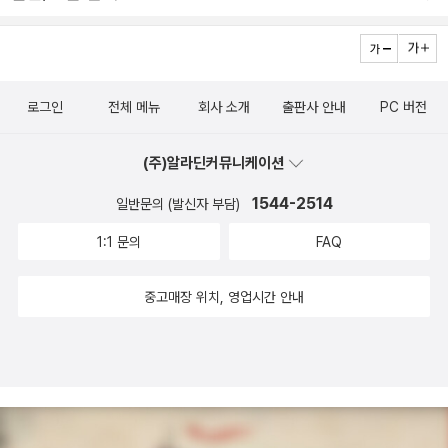
감을 느끼게 하는 것은어쩌면 누구던지 적어도 한번쯤은 경험해 봤음
고, '가장 단순해질 때 행복해지기 쉽다는 걸 알아. 배가 고프면 밥을
직한 이야기들을 기록해 두었기에더욱 더 공감하고 위로받고 힐링이
먹고, 졸리면 잠을 자고, 웃기면 웃고, 슬프면 슬퍼하고, 화가 나면 화
되는 책이 아닐까 싶다.반복되는 일상이고 반복되는 이야기 일수도
를 내면 되잖아. 그렇게 간단한 것들이 우리는 왜 이렇게 어렵기만 할
있겠지만그런 일상 이야기들을 총 365개. 1년간 빠지지 않고 일기로
까.'라는 푸념에 마음이 찌르르 움직였다. 이토록 솔직한 그의 일상에
로그인
전체 메뉴
회사 소개
출판사 안내
PC 버전
남기고 그림도 함께 남긴 기록물이라는 점.하루 그림 하나는 작가만
드리운 감정은 '소중함'과 '고마움'이다. 누군가의 그림일기장을 보는
의 이야기가 아닌 우리의 이야기인지도 모르겠다.
기분.. 《하루 그림 하나》는 우리의 일상처럼 잔잔하고 평범한 하루하
(주)알라딘커뮤니케이션
루가 주를 이루고 이따금 여행이나, 라섹 수술과 같은 일이 있다. 일기
1544-2514
일반문의 (발신자 부담)
를 채우고 있는 건 그날 있었던 일이 아니다. 그날의 '나'다. 내가 어떤
생각을 했는지. 그날 내가 어땠는지에 집중하고 있다. 처음에는 1년
1:1 문의
FAQ
동안 무슨 일을 했는지 보았다. 한 장 한 장 채워진 작가의 그림과 글
에는 그날 있었던 일보다 그날의 '나'가 더 많았다. 나는 다시 안 올 순
중고매장 위치, 영업시간 안내
간을, 기회를 그저 흘려보내고 있는 건 아닐까? 이래도 되는 걸까? 잘
하고 있는 건가? 불안 섞인 의문은 빠르게도 꼬리에 꼬리를 문다. 그
럴 땐 머리를 흔들어 잡념을 털어내며 이 질문 하나로 마침표를 찍는
다. '곡 잘할 필요 있나?''인간의 모든 불행은 단 한 가지, 고요한 방에
앉아 휴식할 줄 모르는 데서 온다.' _ 수학자 파스칼일기를 쓰고, 기록