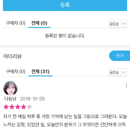
등록
대한 막연한 조급증을 느껴본 적 있기 때문일 것이다. 많은 사람들이
529 작가의 그림을 보면 다정하고 포근해서 저절로 미소를 짓게 된
다고 입을 모은다. “이제는 열심히 노력하면 그만큼 보상을 받는다는
구매자 (0)
전체 (0)
말이 꼭 사실은 아니라는 걸 알 만큼 나이를 먹었지만, 그래도 스스로
등록된 평이 없습니다.
를 위해서 살아보기로 했다.”는 529 작가. 지금 삶에 지쳐 있는 당신
이라면, 자신에게 주어진 삶을 매일 올곧게 바라보려는 저자의 따뜻
한 시선과 포근한 그림들에 또 하루를 견뎌 낼 위안을 받을 거라 확신
쓰기
마이리뷰
한다.
구매자 (0)
전체 (31)
메뉴
다림냥
2018-10-29
자기 전 매일 하루 중 가장 기억에 남는 일을 그림으로 그려본다. 오늘
느끼는 감정, 있었던 일, 오늘만의 분위기 그 무엇이든 간단하게 끄적