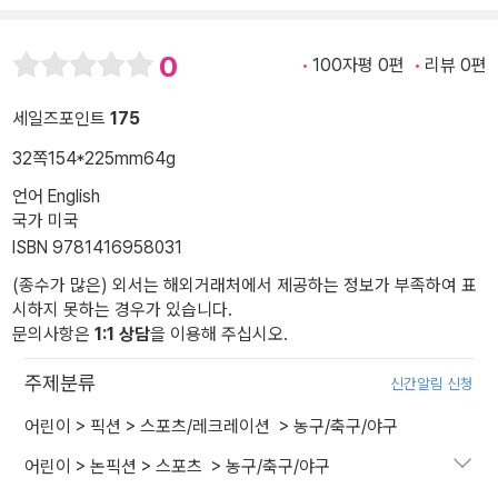
0
100자평 0편
리뷰 0편
세일즈포인트
175
32쪽
154*225mm
64g
언어 English
국가 미국
ISBN 9781416958031
(종수가 많은) 외서는 해외거래처에서 제공하는 정보가 부족하여 표
시하지 못하는 경우가 있습니다.
문의사항은
1:1 상담
을 이용해 주십시오.
주제분류
신간알림 신청
어린이
>
픽션
>
스포츠/레크레이션
>
농구/축구/야구
어린이
>
논픽션
>
스포츠
>
농구/축구/야구