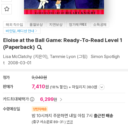
해외 직수입
품절보상
지연보상
정가제 FREE
소득공제
바인딩, 에디션 안내
Eloise at the Ball Game: Ready-To-Read Level 1
(Paperback)
Lisa McClatchy
(지은이),
Tammie Lyon
(그림)
Simon Spotligh
t
2008-03-01
정가
9,040원
7,410
판매가
원
(18% 할인) +
마일리지 380원
6,299
카드최대혜택가
원
수령예상일
양탄자배송
밤 10시까지 주문하면 내일 아침 7시
출근전 배송
(중구 서소문로 89-31 )
변경