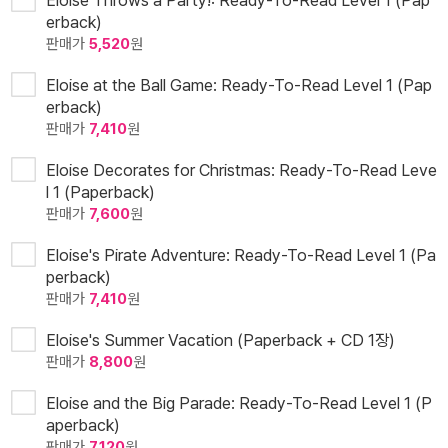
Eloise Throws a Party!: Ready-To-Read Level 1 (Pap
erback)
판매가
5,520
원
Eloise at the Ball Game: Ready-To-Read Level 1 (Pap
erback)
판매가
7,410
원
Eloise Decorates for Christmas: Ready-To-Read Leve
l 1 (Paperback)
판매가
7,600
원
Eloise's Pirate Adventure: Ready-To-Read Level 1 (Pa
perback)
판매가
7,410
원
Eloise's Summer Vacation (Paperback + CD 1장)
판매가
8,800
원
Eloise and the Big Parade: Ready-To-Read Level 1 (P
aperback)
판매가
7,120
원