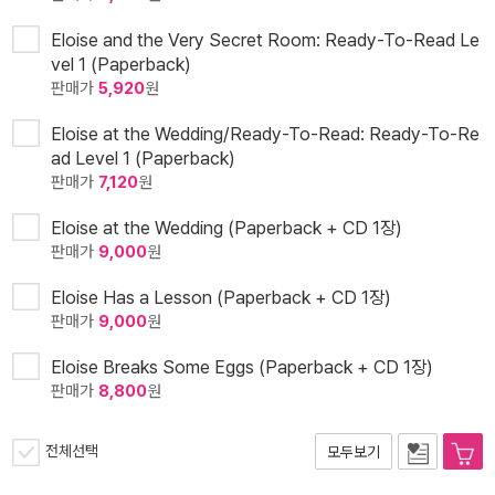
Eloise and the Very Secret Room: Ready-To-Read Le
vel 1 (Paperback)
판매가
5,920
원
Eloise at the Wedding/Ready-To-Read: Ready-To-Re
ad Level 1 (Paperback)
판매가
7,120
원
Eloise at the Wedding (Paperback + CD 1장)
판매가
9,000
원
Eloise Has a Lesson (Paperback + CD 1장)
판매가
9,000
원
Eloise Breaks Some Eggs (Paperback + CD 1장)
판매가
8,800
원
전체선택
모두보기