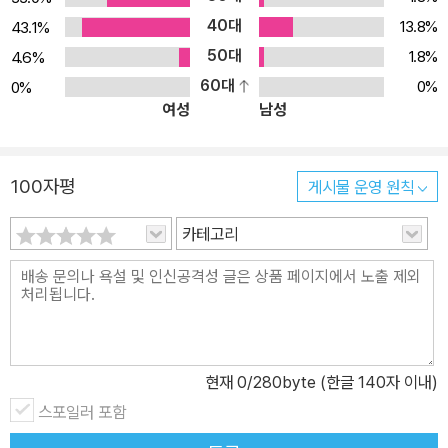
40대
13.8%
43.1%
50대
1.8%
4.6%
60대
0%
0%
여성
남성
100자평
게시물 운영 원칙
카테고리
현재
0
/280byte (한글 140자 이내)
스포일러 포함