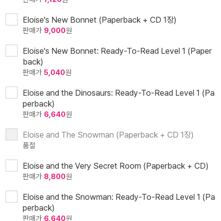
Eloise's New Bonnet (Paperback + CD 1장)
판매가
9,000
원
Eloise's New Bonnet: Ready-To-Read Level 1 (Paper
back)
판매가
5,040
원
Eloise and the Dinosaurs: Ready-To-Read Level 1 (Pa
perback)
판매가
6,640
원
Eloise and The Snowman (Paperback + CD 1장)
품절
Eloise and the Very Secret Room (Paperback + CD)
판매가
8,800
원
Eloise and the Snowman: Ready-To-Read Level 1 (Pa
perback)
판매가
6,640
원