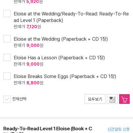
판매가
5,920
원
Eloise at the Wedding/Ready-To-Read: Ready-To-Re
ad Level 1 (Paperback)
판매가
7,120
원
Eloise at the Wedding (Paperback + CD 1장)
판매가
9,000
원
Eloise Has a Lesson (Paperback + CD 1장)
판매가
9,000
원
Eloise Breaks Some Eggs (Paperback + CD 1장)
판매가
8,800
원
전체선택
모두보기
Ready-To-Read Level 1 Eloise (Book + C
신간알림 신청