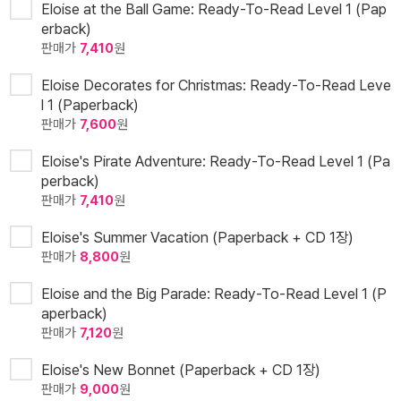
Eloise at the Ball Game: Ready-To-Read Level 1 (Pap
erback)
판매가
7,410
원
Eloise Decorates for Christmas: Ready-To-Read Leve
l 1 (Paperback)
판매가
7,600
원
Eloise's Pirate Adventure: Ready-To-Read Level 1 (Pa
perback)
판매가
7,410
원
Eloise's Summer Vacation (Paperback + CD 1장)
판매가
8,800
원
Eloise and the Big Parade: Ready-To-Read Level 1 (P
aperback)
판매가
7,120
원
Eloise's New Bonnet (Paperback + CD 1장)
판매가
9,000
원