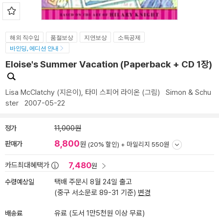
해외 직수입
품절보상
지연보상
소득공제
바인딩, 에디션 안내
Eloise's Summer Vacation (Paperback + CD 1장)
Lisa McClatchy
(지은이),
타미 스피어 라이온
(그림)
Simon & Schu
ster
2007-05-22
정가
11,000원
8,800
판매가
원
(20% 할인) +
마일리지 550원
7,480
카드최대혜택가
원
수령예상일
택배 주문시 8월 24일 출고
(중구 서소문로 89-31 기준)
변경
배송료
유료 (도서 1만5천원 이상 무료)