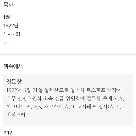
목차
두 번의 혁명 이후 1920년대 러시아, 서른세 살의 알렉산드로 로스토
1권
프 백작은 모스크바의 메트로폴 호텔을 벗어날 경우 총살형에 처한다
1922년
는 '종신 연금형'을 선고받는다. 프롤레타리아의 시대에서 제거되어야
대사 · 21
마땅한 신분이지만 혁명에 동조하는 시를 쓴 과거의 공을 인정받아
목숨을 건진 백작.
책속에서
거처를 스위트룸에서 하인용 다락방으로 옮기고 귀족으로서 누리던
모든 특혜를 회수당한 그이지만 메트로폴이 꼭 감옥인 것만은 아니었
첫문장
다. 호텔은 백작의 세련되고 고상한 취향과 자상하고 긍정적인 성격
1922년 6월 21일 알렉산드로 일리치 로스토프 백작이
을 지킬 수 있는 피난처이자 모험과 새로운 만남의 장소, 사랑과 우정
내무 인민위원회 소속 긴급 위원회에 출두함 주재:V.A,
을 키워나가는 좋은 집이기도 했다.
이그나토프,M,S. 자코스키,A,N. 코사레프 검사:A. Y.
비신스키
P.17