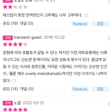
오늘도 맑음
2018-12-25
기 때문이다. 여기에는 환상적인 로맨스와 정치, 스파이 활동, 부모가
메뉴
된다는 것, 그리고 시(詩)가 있다. 이 작품은 엄밀히 말하면 역사 소
매끄럽지 못한 번역탓인지 고루해도 너무 고루하다.
설이지만, 스릴러나 러브 스토리라고 불러도 역시 정확한 표현일 것
공감 (
19
)
댓글 (0)
이다. 러시아가 여러분의 ‘반드시 가봐야 할 곳’ 목록에 들어 있지 않
다 해도, (이 책을 읽는) 이번 여름에는 모든 사람이 토울스의 모스크
transient-guest
2018-10-22
바 여행을 충분히 즐길 수 있을 거라고 생각한다. 두 번의 혁명 이후 1
메뉴
920년대 러시아, 메트로폴 호텔에 종신 연금된 구시대 귀족 로스토
프 백작의 우아한 생존기 뉴욕타임스 초장기 베스트셀러, 버락 오바
관점에 따라 호불호가 갈릴 수 있다. 하지만 이런 레트로풍에는 비록
마 전 미국 대통령의 2017년 추천 도서 『모스크바의 신사』가 현대문
지나치고도 단순한 윤색이라도 묘한 감동과 향수가 있다. 즐겁게 읽
학에서 출간되었다. 『모스크바의 신사』는 미국 작가 에이모 토울스의
을 수 있는 서사와 등장인물, 어려운 시절에도 이어지는 끈끈한 인간
두 번째 장편소설로, 고전 문학을 연상시키는 작풍과 현대적이고 세
미.. 물론 매우 overly melodramatic하지만 이런 이야기도 나쁘지
련된 분위기, 매력 있는 등장인물을 잘 접목시켰다는 평가를 받으며
않다
데뷔작 『우아한 연인Rules of Civility』에 이어 큰 성공을 이루었다.
공감 (
14
)
댓글 (0)
토울스는 시대에 대한 깊은 이해와 사람에 대한 믿음, 이야기꾼의 기
발한 상상력으로 독자들의 마음을 사로잡으며 베스트셀러 작가로서
노을
2022-03-21
메뉴
의 입지를 다졌다. 『모스크바의 신사』에서 에이모 토울스는 암울한