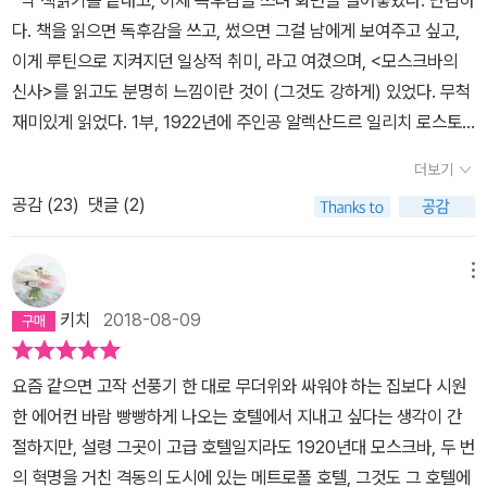
막 책읽기를 끝내고, 이제 독후감을 쓰려 화면을 열어놓았다. 난감하
의 러시아 혁명과 함께 한다. 주인공의 거처인 최고급 M호텔에는 다
인민위원회이 열려 그에 대한 연금형을 선고했다. 앙시앵 레짐의 일
ㆍㆍㆍㆍ'시적 간결함은 마땅히 존중되어야 하지만, 종의 수컷들은
로스토프 백작이 비록 몸은 호텔이라는 한정된 장소에 갇혀 있지만
다. 책을 읽으면 독후감을 쓰고, 썼으면 그걸 남에게 보여주고 싶고,
양한 VIP와 유명 인사와 내빈들이 들락날락하였고, 그들 덕분에 갇혀
원인 구세대의 일원으로 숙청되어야 마땅한 인물이지만, 혁명 이전
그 혼자로도 충분했을텐데도 짝을 부여받았잖아요.'우레와 같은 박
좌절하지 않고 신사의 품위를 유지하며 다양한 사람들을 만나 자신의
이게 루틴으로 지켜지던 일상적 취미, 라고 여겼으며, <모스크바의
살면서도 백작은 세간의 흐름을 놓치지 않을 수 있었다. 분량만큼이
혁명시를 발표하는 등 영웅으로 간주될 만한 행동으로 인해 그나마
수!'돕는다'를 '가능케 하고 확실히 한다'로 대체한다는 내용의 결의안
세계를 확장해 나가는 이야기이다. 호텔에서 제일 처음으로 사귄 어
신사>를 읽고도 분명히 느낌이란 것이 (그것도 강하게) 있었다. 무척
나 화두가 많았는데 이번 평에는 ‘세대교체‘에 관해서만 적어보려 한
시베리아 유형은 면한 것이다. 게다가 다른 이들에게 내려진 6대 도
은 만장일치의 박수와 대다수가 발을 구르는 소리로 채탣되었다. 발
린 소녀 니나와는 호텔 구석구석을 탐험하고, 유명 여배우와 은밀한
재미있게 읽었다. 1부, 1922년에 주인공 알렉산드르 일리치 로스토
다.​로스토프 백작은 귀족답게 교양, 문화, 사교, 여행 등 여러 가지를
시 거주 금지형도 아니지 않은가. 아무리 으리으리한 호텔 생활이라
코니에 있는 동안 백작은 정치적 담론이 언제나 따분한 것만은 아닌
사랑도 나누며, 공산당 고위 간부의 개인 교사가 되어 비밀 스터디도
프 백작이 모스크바 메트로폴 호텔에 유폐되는 판결을 받고 (위원회
누리고 경험하였다. 허나 호텔에 갇힌 후로는 경험 습득 및 지식 탐구
고 하지만, 갇혀 산다는 것은 달라지지 않는다. 게다가 사샤는 자신이
것 같다는 점을 인정하게 되었다.(113쪽) 또 한가지 아무리 뛰어난 학
더보기
하고, 급기야 호텔 식당의 웨이터 주임이 되기까지 한다. 식당 주방장
의 의견은, 당신은 당신이 그리도 좋아하는 그 호텔로 돌아가야 한다
가 제한되다 보니, 여태까지 배웠던 것들에만 의존할 수밖에 없는 형
살던 스위트룸에서 쫓겨나 다락방 신세가 되지 않았던가. 하지만 인
식이나 지식을 자랑한다고 해도 경험을 능가하는 것은 없다고 이 책
에밀과 식당 지배인 안드레이는 친구이자 동료로서 우정을 나누고 재
공감 (
23
)
댓글 (2)
는 것이오. 하지만 절대 착각하지 마시오. 만약 당신이 한 걸음이라도
편이 된다. 곧이어 바깥세상의 변화는 호텔 내부에도 많은 변화를 가
간은 모름지기 환경에 적응하기 마련이다. 자신이 평생 해온 루틴을
은 얘기하고 있다.백작은 고개를 저으면서 경험을 대신할 수 있는 것
봉사 마리나와도 친구가 되어 위기의 순간 도움도 받는 등 호텔이라
메트로폴 호텔 바깥으로 나간다면 당신은 총살될 테니까.) 그 해 크리
져왔고, 백작과 호텔 직원들은 억압과 제재 앞에 굴종해야 했다. 볼셰
그대로 유지하면서, 선친이 남겨주신 다양한 분야의 서적들을 섭렵하
은 없다는 생각을 되새겨보았다. 웨이터에게는 이런 일이 자신의 목
는 좁은 세상 속에서도 사랑과 우정은 존재함을 시종일관 따뜻하고
스마스이브에 ‘니나’라는 열 살 먹은 소녀와 친해지는 장면까지 읽으
비키부터 레닌과 스탈린까지, 혼돈의 시간을 거쳐 온 러시아는 더 이
메뉴
면서 백작은 그렇지 않아도 다양한 교양을 쌓아 나가기 시작한다. 그
적을 실현할 수 있는 이상적인 기회였다. 적합한 와인을 추천하는 것
섬세한 문장으로 작가는 보여준다. 귀족의 신분으로 마음껏 거리를
며, 에이모 토울스, 이 작가는 도대체 어떻게 된 인간이기에 이토록 유
상 백작이 기억하는 아름답고 우아한 조국이 아니었다. 남들이야 변
런데 백작은 혁명 시기 굳이 러시아로 돌아와서 할머니는 서방으로
하나로 웨이터는 젊은이를 편하게도 해주고, 지극히 만족스러운 식사
키치
2018-08-09
누비며 화려하고 안락한 생활을 했을 때는 몰랐던 세상과 사람들을
려하고, 아름답고, 친절하고, 상냥하고, 그러면서도 조금은 까탈스럽
화의 바람에 미리 대비하고 적응할 테지만, 우물 안 개구리는 조짐을
탈출시키고 자신은 미래가 불투명한 볼셰비키가 지배하는 조국에 남
가 되게도 해주고, 나아가 연애 진도가 나가게 도와줄 수도 있었다. 그
만나며 백작은 삶의 진정한 가치를 깨닫게 되고 새로운 사람으로 거
고, 어딘지 모르게 버터냄새를 맡을 수 있게 유머러스한 글을 쓸 수 있
감지하는 것조차 느렸더랬다. 한때는 각종 유행의 선두주자였던 그
게 된 걸까라는 질문이 소설 초반 독자의 궁금증을 증폭시킨다. 우매
러나 세심함이 부족하거나 감각이 부족한 탓에 비숍은 자신의 목적을
요즘 같으면 고작 선풍기 한 대로 무더위와 싸워야 하는 집보다 시원
듭나게 된다. 작가는 이런 보편적인 주제를 우아하고 섬세한 문체로
는지 궁금해, 1부 읽기를 마치자마자 이이의 다른 작품을 검색해봤다.
가, 이제는 비주류의 맨 끝자락으로 밀려나게 된 것이다. 물론 백작은
한 독자여, 조금만 기다리시라, 그 이유도 곧 밝혀질 테니. 로스토프
실현하지 못했을 뿐 아니라 자신의 고객을 곤경에 몰아넣기까지 했
한 에어컨 바람 빵빵하게 나오는 호텔에서 지내고 싶다는 생각이 간
보여줌으로써 독자로 하여금 눈물과 미소 사이를 왔다갔다 하게 만든
<우아한 연인>이라는 책이 있으나 현재는 절판이다. 중고책도 인터
상황과 여건에 굴하지 않고 프로귀족꾼의 노련미를 보여주었다. 뼛속
백작이 지겨운 호텔 연금생활을 버텨 내기 위해선 단순히 책읽기만으
다.(159쪽) 책의 곳곳에서 단어가 가진 상반되는 뉘앙스를 살려내는
절하지만, 설령 그곳이 고급 호텔일지라도 1920년대 모스크바, 두 번
다.['편리함이라는 게 뭔지 얘기해줄게요. 정오까지 잠을 잔 다음에
넷에선 발견할 수 없다. 내친 김에 책을 펴냈던 출판사 홈페이지까지
까지 신사였던 그에게서 한치의 흐트러짐도 볼 수 없었지만, 내 눈에
로는 가능하지 않았다. 당연히 다양한 계층의 사람들과의 인간관계가
데, 그것도 재밌고 좋았다.'모두와 극소수의 차이는 숫자의 차이일 뿐
의 혁명을 거친 격동의 도시에 있는 메트로폴 호텔, 그것도 그 호텔에
누군가를 시켜 쟁반에 받친 아침 식사를 가져오도록 하는 것. 약속 시