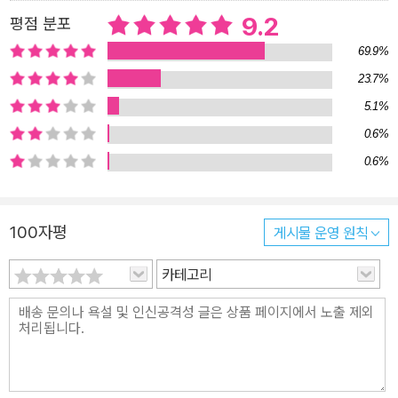
은 ‘혁명의 이상에 어긋난다’고 결정한다. 호텔 직원들은 어쩔 수 없이
9.2
평점 분포
와인 저장고에 있는 10만 병이 넘는 와인 병에서 라벨을 떼어내야 하
69.9%
고, 그곳 식당에서는 모든 와인을 동일한 가격으로 팔아야 한다. 자신
23.7%
을 와인 전문가로 여기는 백작은 충격을 받는다. 로스토프 백작은 시
5.1%
간이 멈춰버린 관찰자로서 이 같은 변화가 오고가는 것을 지켜본다.
나에게 그는 작품 속의 다른 인물들과는 다른 시대에서 온 사람처럼
0.6%
느껴진다. 그는 그 모든 정치적 혼란을 겪으면서도 살아남는데, 그 이
0.6%
유는, 음, 그가 모든 것에 능하기 때문이다. 그는 온갖 책을 다 읽은 것
같고, 어떤 음악도 다 알아볼 수 있는 듯싶다. 호텔 식당에서 웨이터가
100자평
게시물 운영 원칙
되기로 결심한 그는 믿을 수 없을 만큼 위풍당당하게 그 일을 해낸다.
그는 누구보다도 술에 대해 잘 알고 있으며, 전혀 수줍어하지 않고 자
카테고리
신의 의견을 남들과 나눈다. 백작은 너무 잘난 탓에 참고 봐줄 수 없는
인물이어야 하지만, 그러나 너무나 매력적이어서 모든 게 잘 굴러간
다. 작가 토울스는 세부 사항을 기발하게 기술하는 재능이 있다. 이 작
품의 전반부에서 그는 이렇게 말한다. ‘백작은 샴페인을 한 모금 마신
다음 평소 하던 대로 메뉴를 식사 순서의 역순으로 살펴보았다. 앙트