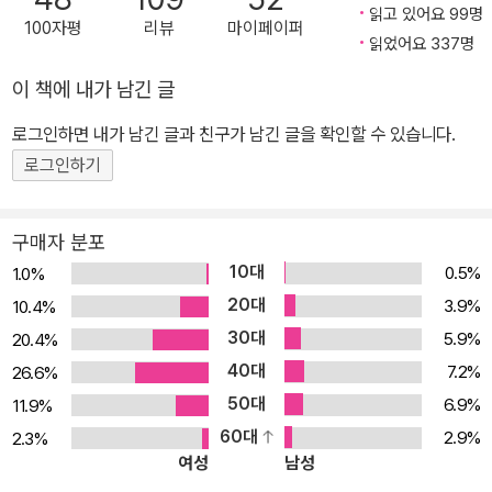
며, 한 남자의 눈을 통해 러시아 역사를 놀랍도록 낙관적으로 바라보
읽고 있어요 99명
100자평
리뷰
마이페이퍼
는 작품이다. 소설의 시작 부분에서 알렉산드르 일리치 로스토프 백
읽었어요 337명
작은 모스크바의 메트로폴 호텔에서 평생을 가택 연금 상태로 살아가
이 책에 내가 남긴 글
야 하는 형에 처해진다. 때는 1922년, 볼셰비키가 새롭게 형성된 소
로그인하면 내가 남긴 글과 친구가 남긴 글을 확인할 수 있습니다.
비에트 연방의 권력을 막 장악한 시기이다. 소설은 이후 30년 동안
자신의 삶을 제약하는 조건에도 불구하고 삶을 최대한 활용하는 백작
로그인하기
의 뒤를 따라간다. 비록 이 작품은 허구이지만 메트로폴은 실재하는
호텔이다. 운 좋게도 나는 심지어 그곳에서 묵기까지 했다(대부분 토
구매자 분포
울스가 이 소설에서 묘사한 것과 똑같아 보였다). 그곳은 다른 시기에
10대
0.5%
1.0%
는 어떤 모습이었을지 상상하지 않을 수 없는, 그런 곳이다. 길을 사이
20대
3.9%
10.4%
에 두고 크렘린 맞은편에 위치한 이 호텔은 볼셰비키 혁명과 소비에
30대
5.9%
20.4%
트 연방의 흥망성쇠를 용케 잘 견뎌내고 살아남았다. 하나의 건물치
40대
7.2%
26.6%
고는 아주 많은 역사가 담긴 호텔인 것이다. 이 작품에 나오는 많은 장
50대
6.9%
11.9%
면들은 실제로는 일어난 적이 없지만(내가 아는 한 그렇다), 그러나
60대
2.9%
2.3%
메트로폴 호텔의 역사를 고려하면 어렵지 않게 상상할 수 있다. 기억
여성
남성
할 만한 한 장(章)에서 볼셰비키 관리들은 와인 목록이 존재하는 것