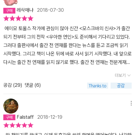
다 나는 내가 이방인이라는 느낌을 지울 수가 없었다. 한창 국가의 경
이 내용과 조화를 이루며 등장을 하는데,음악이나 영화 또한 그러하
그래도 1930년대 뉴욕, 맨해튼을 배경으로 젊은 남녀의 사랑과 이별
제활동을 담당하는 30대 남성인 나는 정녕 옛사람인 걸까. 그저 구시
레삭매냐
2018-07-30
다.'카사블랑카'가 보여주는 복선은 그야말로 압권이다.러시아 고위급
을 섬세하면서도 세련되게 묘사한 점이 별로 좋아하지 않는 로맨스
대의 낡아빠진 잔재인 걸까. 미처 신세계에 적응하기도 전에 또 다른
의 회담 장면이야 자료로 남아있는게 있을테니 상상할 수 있다고 치
소설임에도 불구하고 참 재밌었고 무엇보다 작가의 세련됨과 우아함
세상이 열리길 반복하니, 점점 배움을 포기하며 있는 것들이나 잘 간
에이모 토울스 작가에 관심이 많아 신간 <모스크바의 신사>가 출간
고,식사 예절 따위를 엿볼 수 있는 것도 좋았다.이런게 신사의 자격 내
에 마음을 빼앗겼다. <모스크바의 신사>의 주인공은 성 안드레이 훈
수하자는 쪽으로 마음이 기운다. 절대 변하지 않을 가치들에만 집중
되기 전부터 그의 전작 <우아한 연인>도 준비해서 기다리고 있었다.
지는 본모습이 아닐까 싶었다. 재밌는 장면이 여러군데 있었는데,이
장 수훈자이자 경마 클럽 회원, 사냥의 명수인 서른세 살의 귀족 알렉
하자는 생각과 함께. 그러나 야속한 세월은 가치의 영원함 따윈 없다
그러다 출판사에서 출간 전 연재를 한다는 뉴스를 듣고 조금씩 읽기
발소에서 자리 예약 문제로 누군가와 다투다가 콧수염을 잘리우고는
산드르 일리치 로스토프 백작이다. 배경은 볼셰비키 혁명이 일어난
는 사실을 자꾸만 일깨워 준다.​그래서 인간은 자기 자신만의 세상에
시작했다. 그리고 책이 나온 뒤에 바로 사서 읽기 시작했다. 내 앞으로
거울을 쳐다보며 이런 말을 한다.백작은 거울을 향해 몸을 돌리고 자
직후인 1922년, 그는 자신이 묶고 있는 메트로폴 호텔에서 단 한 걸
서 살아갈 수밖에 없다. 역설적이게도 고립되지 않으려면, 삶에게 휘
다시는 출간 전 연재를 읽지 않기로 했다. 출간 전 연재는 전문게재도
신의 모습을 들여다보았다. 그처럼 자신의 모습을 눈여겨 살핀 것은
음이라도 나가면 총살형에 처하는 '종신연금형'을 선고받는다. 원래는
둘리지 않으려면 꼭 그래야만 한다. 그러니까 기왕 화석 소리 들을 거
아니고, 요약본 스타일로 나오는데 본 독서에 아주 나쁜 영향을 미친
몇 년 만에 처음인 것 같았다. 오랫동안 백작은 신사란 불신감을 가지
구시대의 유물인 귀족들은 총살 당해야 마땅하나 혁명에 공헌을 한
더보기
면 가치 있는 화석이 되자는 말이다. 지금껏 주절거린 말들이 <모스
다는 걸 깨달았기 때문이다. 본문을 다 읽지도 않았는데 읽은 것 같은
고 거울을 보아야 한다고 믿어왔다. 거울은 자기 발견의 도구이기보
시를 쓴 덕분에 종신연금형으로 감형, 겨우 목숨을 건진 것이다. '절대
크바의 신사>의 주인공을 보며 느낀 나님의 감정들이다. 러시아 귀족
공감 (
29
)
댓글 (6)
기시감이 특히 문제다. 교훈을 얻었으니 앞으로 읽지 않겠다, 아주 치
다는 자기기만의 도구인 경향이 있기 때문이었다.(65쪽) 이런 구절
착각하지 마시오. 만약 당신이 한 걸음이라도 메트로폴 호텔 바깥으
가문의 백작인 로스토프는 어떤 사건으로 M호텔에 가택 연금 처벌을
명적이었다. 초반에 144쪽 정도까지 읽다가 로맹 가리 전작도전을
도 재미있었다.사무원이거나 회계원일 것 같은 이 사람은, 조합의 사
로 나간다면 당신은 총살될 테니까.'4년 간 머물렀던 스위트룸에서 좁
받는다. 외부로만 나가지 않는다면 호텔 안에서는 비교적 자유롭게
시작하는 바람에 우선순위에서 좀 밀렸다. 소설의 주인공은 알렉산드
무직 근로자일 게 틀림없는 이 사람은 일단 사람들의 관심을 받고 나
메뉴
고 허름한 방으로 쫓겨난 백작.'인간은 자신의 환경을 지배해야 하며
지내도 된다는 조건이다. 700쪽이 넘는 분량을 호텔 에피소드로만
르(사샤) 일리치 로스토프 백작이다. 시간적 배경은 1922년, 볼셰비
자 '돕는다'는 단어만큼이나 미지근하고 틀에 박힌 목소리로 자신의
그렇지 않으면 그 환경에 지배당할 수밖에 없다'는 어린 시절 대공으
Falstaff
2018-12-19
채웠다 생각하니 뭔가 숨이 막혀왔지만 예상과 다르게 재미도 있고
키 혁명 5년이 지난 모스크바다. 모스크바 사교계에서 저명한 인사로
주장을 펼쳤다. '시적 간결함은 한 단어로 충분할 때 둘로 나누어 쓰는
로부터 들은 말을 기억하며, 그는 자신에게 닥친 새로운 삶을 의연함
진도마저 빠른 편이었다. 작중 배경은 1920년대부터 1950년대까지
알려진 로스토프 백작은 현재 메트로폴 호텔에 거주하고 있다. 내무
것을 피할 것을 요구합니다.''저건 뭔 소리야?''뭐라고 한 거야?'ㆍㆍ
을 잃지 않은 채 당당한 귀족의 태도로 받아들인다. 이 책은 바로 이런