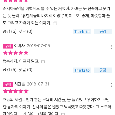
적으로는 주변 환경, 내면적으로는 고독과 끊임없이 싸워야 한다는
러시아혁명을 이렇게도 쓸 수 있는 거였어. 가벼운 듯 진중하고 웃기
점에서 소설 『로빈슨 크루소』나 『몬테크리스토 백작』을 떠올리게도
는 듯 울려. ‘유한계급의 마지막 야망‘(16)이 보기 좋게, 따뜻함과 쓸
한다. 영상으로 혹은 이야기로 강렬한 인상을 남긴 이들 명작처럼, 로
모 그리고 자유가 되는 이야기.
스토프 백작을 둘러싼 이야기 또한 사실적이면서도 환상적이다. 『모
공감 (
5
)
댓글 (0)
스크바의 신사』는 백작이 새롭고 혹독한 환경에서 ‘어떻게 살아남았
는지’ 이야기하지만, 여기에서 그치지 않고 독자에게 ‘어떻게 살 것인
이박사
2018-07-05
가’라는 질문을 던진다. 그리고 우리의 정신을 살찌운 위대한 문학 작
메뉴
품들이 그랬던 것처럼, 대중과 함께 호흡하고 삶의 의미를 돌아볼 수
있는 계기를 제공한다. 토울스는 백작을 통해 ‘반드시 나폴레옹처럼
행복하자. 아프지 말고.
역사의 흐름을 바꿔놓은 사람만이 역사에서 중요한 것은 아니며, 예
공감 (
5
)
댓글 (0)
술이나 상업, 사고의 진화과정에서 중요한 갈림길마다 매번 등장하는
평범한 남자와 여자야말로 특별한 존재들’이라고 이야기한다. 또한
시간들
2018-07-31
메뉴
라벨을 떼어내도 맛과 가치가 달라지지 않는 와인처럼, 책을 불태워
도 먼 미래까지 전해지는 수많은 이야기들처럼 사람 또한 쉽게 꺼트
격동의 세월... 참기 힘든 모욕의 시간들, 을 품위있고 우아하게 보낸
릴 수 없는 ‘내면의 빛’을 간직하고 있다는 점을 상기시킨다. 귀족의
한 남자의 이야기. 신사의 품은 넓었고 넉넉했고 따뜻했다. 그 누구와
허례허식과 과거에 대한 후회를 내려놓고, 주어진 환경에 우아하면서
닮아있다. 그가 많이 그리울 것이다.