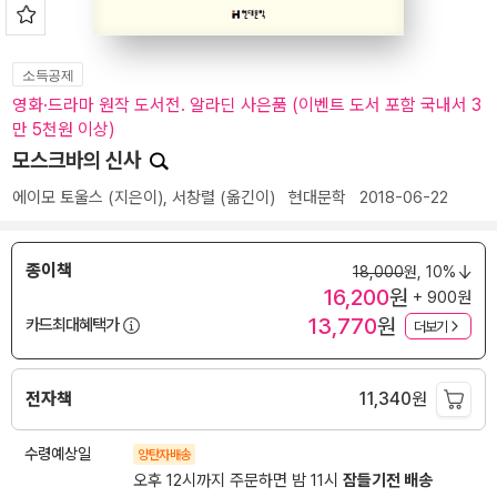
소득공제
영화·드라마 원작 도서전. 알라딘 사은품 (이벤트 도서 포함 국내서 3
만 5천원 이상)
모스크바의 신사
에이모 토울스
(지은이),
서창렬
(옮긴이)
현대문학
2018-06-22
종이책
18,000
원,
10%
16,200
원
+ 900원
13,770
원
카드최대혜택가
더보기
전자책
11,340
원
수령예상일
양탄자배송
오후 12시까지 주문하면 밤 11시
잠들기전 배송