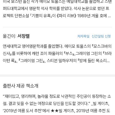
미국 보스턴 출신 작가 에이모 토울스는 예일대학교를 졸업하고 스탠
세심하게 관찰하며 적응해나간다. 그동안 갈고닦은 취향과 풍부한 교
퍼드대학교에서 영문학 석사 학위를 받았다. 석사 논문으로 썼던 프
양, 유머와 재치로 무장한 그에게 메트로폴 호텔은 새 삶을 개척해나
로젝트 단편소설 「기쁨의 유혹」이 《파리 리뷰》 1989년 겨울 호에 실
갈 광활한 영토와도 같다.
리는 등 재능을 인정받았으나, 그는 금융업으로 진로를 결정한다. 투
자 전문가로 20년 동안 일하는 중에도 여러 매체에 종종 기고했다. 7
꼬마 숙녀의 놀이 친구, 유명 배우의 비밀 연인, 공산당 고위 간부의
옮긴이:
서창렬
저자파일
신간알림 신청
년을 준비한 소설이 있었지만 마음에 들지 않아 서랍에 봉인했고, 40
개인교사, 보야르스키 식당의 웨이터 주임, 수상한 주방 모임의 주요
대 후반에 1930년대 미국 대공황 시기의 뉴욕을 그린 데뷔작 『우아
참석자, 그리고 딸 소피야의 든든한 후원자…… 세련되고 우아한 태도
연세대학교 영어영문학과를 졸업했다. 에이모 토울스의 『모스크바의
한 연인』(2011)으로 일약 베스트셀러 작가가 되었다. 토울스는 20세
와 인간적 매력으로 무장한 그는 남녀노소를 가리지 않고, 국적과 신
신사』를 비롯하여 캐런 조이 파울러의 『부스』,그레이엄 그린의 『브라
기 전반부를 주된 문학적 배경으로 삼는다. 정교한 시대 묘사로 당시
분을 뛰어넘어 사람들과 정서적으로 깊이 교감하며 마음을 통한 친구
이턴 록』, 『그레이엄 그린』, 스티븐 밀하우저의 『밤에 들린 목소리
의 역사와 문화를 독자와 향유하면서, 친근한 인물들을 통해 허구의
가 된다. 그리고 그들을 지키려 노력할수록 호텔에서 백작의 역할은
들』, 조이스 캐럴 오츠 외 작가 40인의 고전 동화 다시 쓰기 『엄마가
세계에 현실성을 부여한다. 두 번째 장편소설 『모스크바의 신사』(20
커져간다. 그의 노력에 부응하듯, 거대한 역사의 흐름 속에서 길을 잃
날 죽였고, 아빠가 날 먹었네』, 줌파 라히리의 『축복받은 집』, 『저지
16)는 20세기 초 볼셰비키 혁명 이후의 소비에트 러시아, 한 호텔에
지 않은 사람들은 꿈을 위해 자신들의 세계를 확장시켜나간다.
대』, 시공로고스총서 『아도르노』, 『촘스키』, 『아인슈타인』, 『피아제』,
출판사 제공 책소개
감금된 백작의 이야기를 들려준다. 이는 전작을 훨씬 뛰어넘는 성공
자크 스트라우스의 『구원』, 데일 펙의 『마틴과 존』, 스콧 피츠제럴드
을 거두었으며, 35개 이상의 언어로 번역되었다. 특수한 상황하의 인
“재미있고, 영리하며, 놀라울 정도로 낙관적인 주인공이 등장하는 소
작품집 『어느 작가의 오후』 등을 우리말로 옮겼다.
간 조건을 살피는 데 탁월한 토울스는 세 번째 장편소설 『링컨 하이웨
설. 결코 잊을 수 없는 여정으로 당신을 인도할 것이다.” _빌 게이츠,
이』(2021)에서 삶의 극적인 변화를 맞이하는 문턱에 선 소년을 특유
‘2019년 여름 도서 추천‘에서 ★★빌 게이츠, 2019년 여름 추천 도