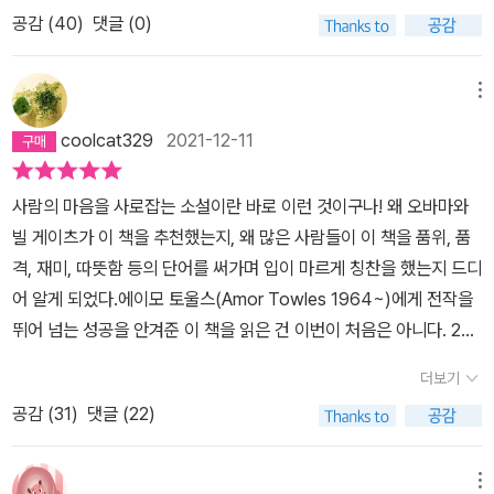
서 기록과 일기 쓰기를 시작으로 지금까지 활동해오고 있다. 블로그
행사의 주요 무대인 동시에 새로운 손님이 왕래하며 날마다 사건사고
공감 (
40
)
댓글 (0)
에 썼던 최초의 일기가 뭐였냐면, 사라져 가는 것들에게 애도를 표한
가 끊이지 않는 곳이다.로스토프 백작은 그곳에서 유명 여배우와 몰
다는 내용이었다. 언젠가 어느 리뷰에도 적었듯이, 우리 또래는 아날
래 사귀기도 하고, 공산당 간부의 비밀 개인 교사를 하기도 하고, 니나
로그와 디지털을 거쳐 스마트 시대까지 경험한 복받은 세대지만 또
메뉴
라는 꼬마 숙녀의 친구가 되기도 하고,그곳 호텔 직원들과 친분을 쌓
그만큼 격변하는 세상에 혼란을 겪은 세대이기도 하다. 아무튼 신문
으며 나중에는 자신도 웨이터 주임으로 일하게 된다.곳곳에 이런 구
coolcat329
2021-12-11
물에 대한 설렘과 즐거움도 실컷 누렸던 반면, 나의 의사와 상관없이
절이 나오는 걸로 미루어 이 책의 주제는,'인간은 자신의 환경을 지배
구닥다리로 전락해버린 문화와 시절들을 붙잡지도 못하는 현실에 참
하지 않으면 그 환경에 지배당할 수밖에 없다' 정도가 되겠지만,내가
사람의 마음을 사로잡는 소설이란 바로 이런 것이구나! 왜 오바마와
많이도 씁쓸했었다. 사람, 물건, 시대. 그 무엇이든지 있을 때는 고마
신뢰하는 '이박사' 님의 짧고 굵은 '행복하자. 아프지 말고.'라는 100
빌 게이츠가 이 책을 추천했는지, 왜 많은 사람들이 이 책을 품위, 품
운 줄 모르다가 꼭 추억 너머로 떠나간 후에야 알아차리게 된다. 불평
자평이 훨씬 와닿았다.나는 장르소설에 관해서만은 이박사 님의 선택
격, 재미, 따뜻함 등의 단어를 써가며 입이 마르게 칭찬을 했는지 드디
가득했던 그때가 좋았었다는 사실들을.​지금의 현대인들은 유행과 트
을 100퍼센트 신뢰하는 편인데, 결론부터 얘기하자면 이 책 역시 좋
어 알게 되었다.에이모 토울스(Amor Towles 1964~)에게 전작을
렌드에 발맞추지 못하는 스스로를 도태되었다고 느낀다. 너도나도 그
았다.724쪽에 이르는 두꺼운 하드커버의 책인데, 다른 출판사였으면
뛰어 넘는 성공을 안겨준 이 책을 읽은 건 이번이 처음은 아니다. 2년
러고 있으니 듣다 보면 정말 그런가, 하게 된다. 사실 뒤처졌다 한들
두권으로 분철하는 호기를 부렸을 법도 하다. 현대문학 때땡큐요~^
전 도서관 희망도서로 신청해 읽다가 다 못 읽고 반납한 사연이 있다.
살아가는 데에 아무 지장도 없지만, 행여 스스로가 화석처럼 느껴지
더보기
^ 이 책은 처음부터 끝까지 잔잔하다.훅 터뜨리는 한방은 없다. 최후
당시 이상하게도 이 멋진 소설이 나를 사로잡지 못했는데, 지금 생각
면 그만 물러나야 할 때를 찬찬히 굽어보게 된다. 집안과 민족 대대로
의 반전이라 불리울만한 것도 없다.다른 장르 소설을 보게 되면 스파
공감 (
31
)
댓글 (22)
해도 정말 이상한 일이다. 그러다 작가가 2011년 발표해 작가로서 입
이어지던 고유의 문화와 정신들은 어느덧 한 세대도 버티지 못하고
이가 등장하고,피튀기는 폭력이 난무하고 죽고 죽이고 하는데,그
지를 굳힌<우아한 연인>을 같은 해 먼저 읽게 되었다. 주변 멋진 남
흩어져 버린다. 신세대와 첨단 문화의 출몰 속에서 홀로 남겨질 때마
런 잔인한 장면 없이도 재밌고 감동을 준다. 책의 곳곳에 고전 명작들
성들의 도움으로 승승장구하는 여주인공에게 크게 끌리진 않았지만,
메뉴