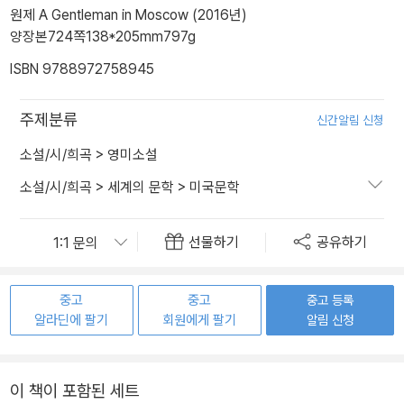
원제 A Gentleman in Moscow (2016년)
양장본
724쪽
138*205mm
797g
ISBN 9788972758945
주제분류
신간알림 신청
소설/시/희곡
>
영미소설
소설/시/희곡
>
세계의 문학
>
미국문학
선물하기
공유하기
중고
중고
중고 등록
알라딘에 팔기
회원에게 팔기
알림 신청
이 책이 포함된 세트