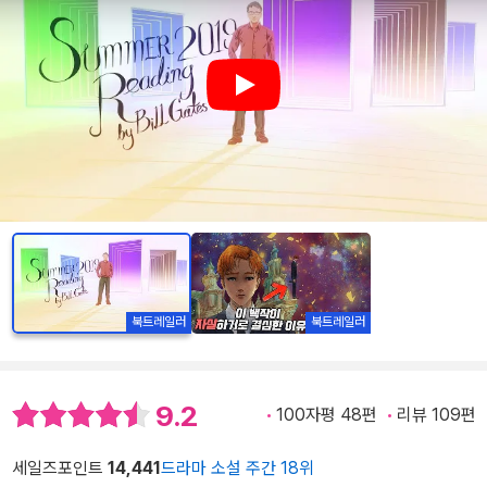
Play
북트레일러
북트레일러
9.2
100자평 48편
리뷰 109편
세일즈포인트
14,441
드라마 소설 주간 18위