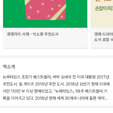
경영자의 서재 - 박소령 추천도서
영화·드라마
도서 포함 국
책소개
뉴욕타임스 초장기 베스트셀러, 버락 오바마 전 미국 대통령 2017년
추천도서, 빌 게이츠 2019년 추천 도서. 2018년 상반기 현재 미국에
서만 110만 부 이상 판매되었고, 「뉴욕타임스」 58주 베스트셀러 기
록을 이어가고 있다. 2018년 현재 세계 30개국 나라에 출판 계약되
었고, 배우 케네스 브래너 제작 및 주연으로 드라마화가 진행되고 있
다. 에이모 토울스의 두 번째 소설이다.