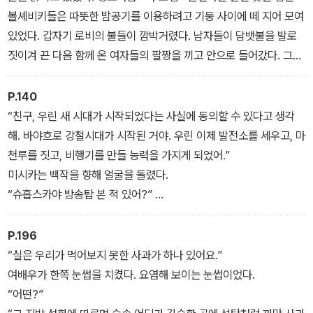
볼셰비키들은 따뜻한 밤공기를 이용하려고 기둥 사이에 떼 지어 모여
있었다. 갑자기 로비의 불들이 깜박거렸다. 남자들이 담뱃불을 발로
짓이겨 끈 다음 함께 온 여자들의 팔짱을 끼고 안으로 들어갔다. 그러
나 마지막 관람객이 문 안으로 사라지려는 순간 택시 한 대가 갓돌 옆
에 서더니 문이 홱 열렸고, 붉은색 옷을 입은 여자 한 명이 손으로 치
P.140
맛단을 들어 올린 채 계단을 뛰어 올라갔다.
“친구, 우린 새 시대가 시작되었다는 사실에 동의할 수 있다고 생각
몸을 앞으로 기울이고 있던 니나가 오므린 두 손바닥으로 유리를 짚
해. 바야흐로 강철시대가 시작된 거야. 우린 이제 발전소를 세우고, 마
은 채 눈을 가늘게 떴다.
천루를 짓고, 비행기를 만들 능력을 가지게 되었어.”
“내가 저기에 있고, 저 숙녀가 여기에 있다면 얼마나 좋을까.” 니나가
미시카는 백작을 향해 얼굴을 돌렸다.
한숨을 내쉬었다.
“슈홉스카야 방송탑 본 적 있어?”
하지만, 백작이 속으로 생각했다. 모든 인류에겐 적당한 정도의 슬픔
백작은 본 적이 없었다.
이 있단다.
“정말 아름다운 건축물이야, 사샤. 160미터 높이의 원뿔형 강철 구조
P.196
물이지. 우린 그걸 통해서 최신 뉴스와 지식을?그뿐 아니라 차이콥스
“실은 우리가 먹어보지 못한 사과가 하나 있어요.”
키의 다정다감한 선율도?160킬로미터 이내 거리에 있는 모든 시민
여배우가 한쪽 눈썹을 치켰다. 요염해 보이는 눈썹이었다.
들의 가정에 방송할 수 있어. 그리고 러시아의 도덕도 이 같은 개별적
“어떤?”
인 것들의 발전과 보조를 맞추고 있지. 우리는 우리 시대에 무지의 종