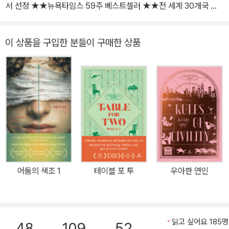
의 작가적 시선 아래에 두고, 소년의 생애 중 1954년 6월의 어느 열
서 선정 ★★뉴욕타임스 59주 베스트셀러 ★★전 세계 30개국 출
흘을 섬세하게 더듬어간다. 시대에 대한 깊은 이해와 사람을 향한 굳
판 계약, 전미 150만 부 판매 ★버락 오바마 전 미국 대통령 2017년
건한 믿음, 이야기꾼의 기발한 상상력은 다시 한번 독자들의 마음을
추천 도서 ★2016 아마존·굿리즈 선정 올해의 책 ★2017《타임스》,
이 상품을 구입한 분들이 구매한 상품
사로잡으면서 출간 즉시 《뉴욕타임스》 그 베스트셀러 1위에 올랐다.
《워싱턴 포스트》 올해의 책 ★2018 더블린문학상 후보 ★케네스 브
그는 현재 아내와 두 아이와 함께 맨해튼에 살고 있다. 사진출처 : ⓒ
래너 제작·주연 TV 드라마화 ■ 빌 게이츠 추천 서평 번역 전문 『모
David Jacobs
스크바의 신사』에는 소설의 거의 모든 것이 골고루 담겨 있다 빌 게이
츠(2019년 5월 20일) 멜린더와 나는 때때로 같은 책을 동시에 읽는
다. 그것은 보통 무척 재미있는 일이지만, 둘 중 한 사람이 다른 사람
보다 더 많은 분량을 읽었을 경우에는 곤란한 상황에 빠지기도 한다.
최근 우리 둘 다 에이모 토울스의 『모스크바의 신사』를 읽었을 때 그
런 일이 일어났다. 어느 시점에선가 내 눈에 눈물이 글썽해졌다. 작중
인물 가운데 한 사람이 다쳐서 병원에 가야 했기 때문이다. 멜린더의
어둠의 색조 1
테이블 포 투
우아한 연인
진도는 나보다 몇 장 뒤처져 있었다. 내가 우는 것을 본 아내는 자신이
사랑하는 인물이 죽을까 봐 걱정되었다. 나는 아내의 독서를 조금도
망치고 싶지 않아서 아내가 내 진도를 따라잡을 때까지 기다려야만
했다. 그 한 장면은 제쳐두고, 『모스크바의 신사』는 재미있고 영리하
읽고 싶어요 185명
48
109
52