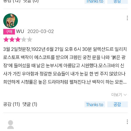
한 예절, 유물, 향수와 추억 등의 출현은 지극히 자연스럽고 당연하다.
도 나름대로 삶의 질문을 잘 해결해왔다. 하지만 그 모두가 저만 신뢰
공감 (
12
)
댓글 (0)
름이었지만, 혁명의 혼란을 딛고 최악의 독재자 스탈린의 영도 아래
간, 이 우주가 더할 나위 없이 좋다는 느낌이 들었다.(355~356쪽)
다. '인간이 자신의 환경을 지배하지 못하면 그 환경에 지배당할 수밖
그럼에도 특정 요리에 어울리는 와인을 선정하는 것, 귀족의 눈으로
하는 옛 방식들을 고집하고 있었음을 깨닫게 된다. 과거 백작은 언제
서구사회와 관계 회복을 위해 프랑스와 영국사회의 문화를 공부하려
이 부분을 읽는데 알 수없는 감동으로 한동안 울컥하였다. 많은 좋은
에 없다.'라는 몽테뉴의 격언을 금과옥조처럼 여기는 그는, 자신이 맞
보면 지극히 맞지 않을뿐더러 비싸기만 한 와인을 추천해주는 웨이터
나 마음을 열고 무엇이든지 배우려 했던 사람이었다. 그러나 지금은
던 당간부 오시프는 호텔의 노란방에서 백작에게 과외를 청하기도 한
책들이 나오는데,그 중 '잭런던'의 'The call of the wild'를 '야성의
메뉴
닥뜨리는 모든 기회와 시련을 결국 자기한테 유리한 편으로 바꾸는
를 향한 경멸이라니. 무대가 1922년 부터 54년까지다. 물론 부르주
어떠한가. 배움은커녕 내 가진 것이 최고인 양 자부하며 살고 있지는
다. 월스트리트에서 투자전문가로 활동하기도 했다는 저자 에이모 토
외침'(409쪽)으로 번역해 놓았다.창피한 일이지만 난 아직 읽어보기
놀라운 능력을 보인다. 아버지를 따라 모스크바에 온 꼬마 숙녀 니나
WU
2020-03-02
아의 힘이 하도 막강해서 그렇긴 했지만, 이미 서쪽 유럽에선 자신의
않은가. 이 같은 백작의 현타를 볼 때마다 발전을 포기해버린 내 지난
울스는 지난한 고증과정을 통해 1920년대부터 시작된 러시아 볼셰
전이라 이 부분을 '부름'이라고 번역해야 할지 '외침'이라고 번역해야
와 둘도 없는 친구가 되고, 무성 영화 시대는 물론 유성 영화 시대까지
귀족적 계급을 드러내지 않는 것이 보편적이었음에도 (이미 망한 다
날들이 떠올라 얼굴이 붉어지곤 했다. 아무것도 안 하면 당장은 편하
비키 시절을 절묘하게 재창조하는데 성공했다. 어쩌면 사소한 예법
할지 모르겠지만,알라딘에 찾아보니 번역된 책의 제목으로 '야성의
평정하게 되는 유명 배우와는 비밀 연애를 나누는 사이로 발전한다.
3월 2일첫문장,1922년 6월 21일 오후 6시 30분 알렉산드르 일리치
음이라서 오히려 더 그러는지는 모르겠지만) 알렉산드르는 자신을
겠지만, 멀리 놓고 본다면 그 반대이다. 시곗바늘이 잘 돌아가려면 귀
하나에까지 신경써야 하는 게 신사의 본질이라는 백작의 생각에 동의
부름'쪽이 많았다.'부름'과 '외침'은 아무래도 내용이 정반대인데 어느
호텔에 딸린 보야르스키라는 멋진 레스토랑의 웨이터로 일하며 미국
로스토프 백작이 에스코트를 받으며 크렘린 궁전 문을 나와 ‘붉은 광
‘각하’나 ‘백작님’이라 호칭하는 데 거부감을 보이지 않는다. 나중에
찮더라도 태엽을 자꾸 감아주어야 했거늘.​러시아의 전통과 문화양식
하도록 유도하는 부르주아식 사고방식이 좀 마음에 걸리긴 했지만,
쪽 제목이 그럴 듯 한지 알아보기 위해서라도 '잭 런던'을 읽어보아야
인 외교관과 말동무가 되고, 공산당 고위 간부에게 영어와 프랑스어
장‘에 들어섰을 때 날은 눈부시게 아름답고 시원했다.모스크바의 신
시간이 더 지나 어느덧 인생의 황혼이 오면, 여보게 그냥 알렉산드르
들이 하나둘씩 훼손될 때마다 백작은 제 살점이 뜯겨나간 것처럼 한
로스토프 백작이라는 걸출한 인물을 통해 정말 다양한 삶의 모습을
겠다. 완전 마음에 들었던 부분이 있었는데 백작과 대령의 대화였
를 가르친다. 보야르스키에서 함께 일하는 동료 에밀, 안드레이와 허
사가 가진 우아함과 정갈한 모습들이 내가 눈길 한 번 주지 않았으나
라고 부르게, 하는 세월이 오긴 하지만. 백작은 결국 옆 테이블의 젊은
탄하였다. 뿐만 아니라 삶에 빠져서는 아니 될 가치와 정신의 변질에
구체적으로 체현해낸 점은 칭찬하고 싶다.​로스토프 백작은 음악이면
다.'제대로 장소를 찾으셨군요. 예전부터 예의 바른 사람들은 이런 술
물없는 우정을 나눈다. 훗날 니나는 자신의 딸 소피야를 로스토프에
희안하게 시청률은 높은 드라마처럼 펼쳐진다.난 백작이 하는 모든
커플에게 다가가 웨이터의 권유를 무시하고, 적절한 와인을 추천하고
도 그러했다. 나와 백작처럼 옛것을 버리지 못하고 새것을 반기지 못
음악, 춤이면 춤, 귀족 사교계에서 반드시 필요한 모든 것을 꿰뚫고 있
집에 모여 들곤 했답니다. 마음이 서로 통하는 영혼들과 한자리에 모
게 맡기고 떠나는데, 평생 결혼도 하지 않고 가정도 꾸리지 못한 로스
일을 따라가지 못하고 이해하지 못한채로그의 이야기를 들었다.간혹
야 만다. 그리하여 나중에 백작이 경멸스럽게 ‘비숍’이라 칭할 웨이터
하는 유형의 공통점은, 본질의 무너짐을 견디지 못한다는 데에 있다.
는 구시대의 마지막 신사로 묘사된다. 아마 어느 누구라도 보야르스
여 속마음을 털어놓기 위해서 말입니다.''또는 낯선 사람들과?'대령이
더보기
토프에게 소피야는 친딸만큼 소중한 존재가 된다. 30년 동안 호텔이
그럴 때가 있다.
는, 자신이 경험해보지 못해 백작만큼 적절한 와인을 추천할 수 없기
사람마다 다를 텐데 내가 생각하는 본질이란, 편법이나 꼼수를 부리
키 식당에서 웨이터 주임으로 활약 중인 백작에게 서비스를 받게 된
손가락 하나를 공중에 세웠다.'낯선 사람보다 더 마음이 통하는 영혼
라는 감옥에서 '옥살이'를 해야 했던 사람치고는 우아하고 풍요로운
공감 (
11
)
댓글 (1)
때문에 당한 일을 일종의 치욕으로 마음 속 치부책에 적어두게 된다.
지 않는 무엇이어야 한다. 또 그렇다 해서 정직과 충의를 말하고 싶은
다면 아마 영광이지 않을까 싶다. 그의 애인 안나 우르바노바는 서구
은 없지요. 그러니 서론은 생략하기로 합시다.ㆍㆍㆍㆍㆍㆍ(476
삶을 산 셈이다. 말만 잘 듣고 눈에 띄는 짓만 하지 않으면 죽을 때까
난 이 장면을 이해할 수 있을 것 같았다. 작가와 독자는 쓰고 읽으면서
것은 아니다. 뭐, 이 정도 말했으면 알아듣는 사람이 있겠지. 다시 나
사회, 특히 미국에서 진행 중인 온갖 형태의 편리함을 추구하는 기계
쪽) 책을 읽으면서 프랑스나 이런 데로 망명하게 된 줄 알았는데,마지
지 호텔에서 안정되고 익숙한 삶을 살 수도 있었겠지만, 로스토프는
비숍이란 웨이터, 나중에 차례로 부지배인, 수석지배인이 되는 인물
의 첫 일기 내용으로 돌아오자면, 떠나간 것들을 추모한답시고 새로
메뉴
문명의 발전을 찬양하지만 반대로 사샤는 올드스쿨 스타일의 품격 있
막 부분에 니즈니노브고로드 주가 언급되는 것을 보고 혼란스러웠다.
육십 세를 넘긴 어느 날 목숨을 건 선택을 한다. 자신의 여생과 소피야