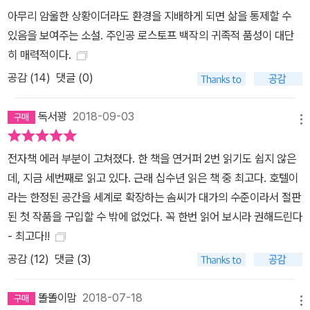
시대를 재치 있게 풍자하고, 알렉산드르 로스토프 백작이라는 한 개
아무리 암울한 상황이더라도 환경을 지배하게 되면 삶을 통제할 수
인의 소중한 하루를 통해 시대의 숨은 낭만을 밖으로 꺼내놓는다. 역
있음을 보여주는 소설. 주인공 로스토프 백작의 귀족적 품성이 대단
사와 철학, 문학과 예술에 정통한 백작답게 그의 하루는 풍성한 이야
히 매력적이다.
깃거리로 가득하다. 그리고 그 하루가 모여 만들어낸 이야기는 역사
공감 (
14
)
댓글 (0)
적 사건이나 드라마틱한 서사가 지나치기 쉬운 시대의 아름다운 부분
들을 발견해 세심하게 조명한다. 백작의 다락방 서가를 가득 채운 도
독서꽝
2018-09-03
스토옙스키, 톨스토이, 체호프, 디킨스의 책은 그의 우아함이 어디에
메뉴
서 왔는지 보여준다. 여기에 고급 와인과 요리, 발레와 영화 이야기는
전자책 에러 부분이 고쳐졌다. 한 책을 연거퍼 2번 읽기도 쉽지 않은
시절에 대한 상상력을 자극하는 동시에 풍성한 읽을거리를 제공한다.
데, 지금 세번째로 읽고 있다. 근래 십수년 읽은 책 중 최고다. 호텔이
『모스크바의 신사』에서는 호텔 안 평범한 소동이 역사적 사건과 연결
라는 한정된 공간을 세계로 확장하는 솜씨가 대가의 수준이라서 절판
되고, 스치듯 지나가는 인물과 물건들이 중요한 역할을 하며 하나의
된 첫 작품을 구입할 수 밖에 없었다. 꼭 한번 읽어 보시라 권해드린다
큰 이야기를 완성한다. 아름다운 묘사, 한 편의 미스터리를 읽는 것 같
- 최고다!!
은 정교한 구성, 시대를 뛰어넘은 명작들의 향연이 독자에게 지적 즐
공감 (
12
)
댓글 (3)
거움을 선물한다. 사실과 허구로 만들어낸 정교한 세공품 백작의 특
별한 일상은 내밀한 역사가 된다 작가는 2009년 출장차 방문했던 제
똘똘이맘
2018-07-18
네바의 한 호텔에서 ‘거대한 호텔에 갇힌 남자가 등장하는 이야기’를
메뉴