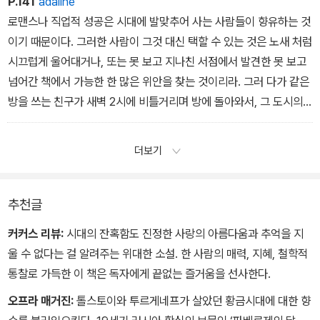
P.141
adaline
로맨스나 직업적 성공은 시대에 발맞추어 사는 사람들이 향유하는 것
이기 때문이다. 그러한 사람이 그것 대신 택할 수 있는 것은 노새 처럼
시끄럽게 울어대거나, 또는 못 보고 지나친 서점에서 발견한 못 보고
넘어간 책에서 가능한 한 많은 위안을 찾는 것이리라. 그러 다가 같은
방을 쓰는 친구가 새벽 2시에 비틀거리며 방에 돌아와서, 그 도시의
살롱에서 있었던 최신 이야기를 들려주면 어리둥절한 상 태로 말없이
듣는 수밖에 달리 도리가 없다
더보기
추천글
커커스 리뷰:
시대의 잔혹함도 진정한 사랑의 아름다움과 추억을 지
울 수 없다는 걸 알려주는 위대한 소설. 한 사람의 매력, 지혜, 철학적
통찰로 가득한 이 책은 독자에게 끝없는 즐거움을 선사한다.
오프라 매거진:
톨스토이와 투르게네프가 살았던 황금시대에 대한 향