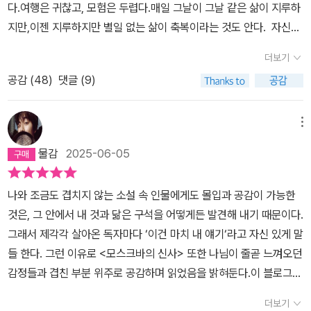
다.여행은 귀찮고, 모험은 두렵다.매일 그날이 그날 같은 삶이 지루하
지만,이젠 지루하지만 별일 없는 삶이 축복이라는 것도 안다. 자신이
갇힌 곳이 꼭 감옥이 아니라서 그렇지,갇힌 삶을 살아가는 사람들이
더보기
많다.아파서 갇힌 사람들도 있고, 일에 갇힌 사람들도 있고, 섬이나 산
공감 (
48
)
댓글 (9)
골 오지에 살아서 이동이 자유롭지 못한 사람들도 있고,유폐시키듯
자기 스스로를 가둔채 살아가는 사람들도 있다. 이렇게 다양한 감옥
아닌 감옥이 있지만,자기가 갇힌 감옥이 살만한 곳이냐 그렇지 않은
메뉴
곳이냐, 를 판단하는 기준은 사람들마다 다르겠지만,감히 어림잡아
물감
2025-06-05
보자면,감옥의 쾌적성이 아니라,홀로 갇혔느냐 주변에 소통하고 왕래
할 사람이 있느냐, 에 관한 문제가 아닐까 싶다.우리의 주인공 로스토
나와 조금도 겹치지 않는 소설 속 인물에게도 몰입과 공감이 가능한
프 백작은 러시아 혁명의 시절, 혁명에 동조하는 시를 써서 목숨은 부
것은, 그 안에서 내 것과 닮은 구석을 어떻게든 발견해 내기 때문이다.
지하지만, 거처하던 호텔에 평생 갇혀있어야 하는 '종신 연금형'을 선
그래서 제각각 살아온 독자마다 ‘이건 마치 내 얘기‘라고 자신 있게 말
고받는다.거처도 스위트룸에서 하인용 다락방으로 옮겼지만, 그에게
들 한다. 그런 이유로 <모스크바의 신사> 또한 나님이 줄곧 느껴오던
호텔이 꼭 감옥인 것만은 아니다. 호텔에 갇히는 '종신 연금형'이 두려
감정들과 겹친 부분 위주로 공감하며 읽었음을 밝혀둔다.​이 블로그는
웠다면,잘 지내던 프랑스에서 일부러 러시아로 되돌아오지는 않았을
내가 중학생이던 2004년 7월 17일에 개설했으며, 2015년부터 독
테니까 말이다. 그가 갇힌 메트로폴 호텔은 일류호텔인가 보다.외교
더보기