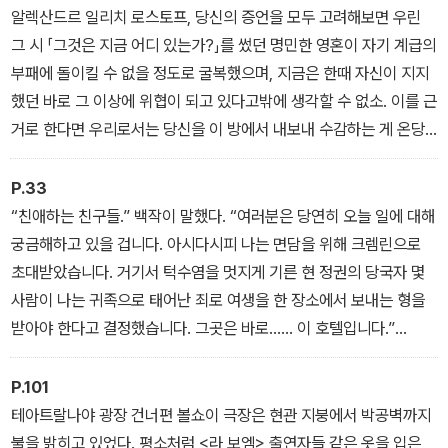
알렉산드르 일리치 로스토프, 당신의 증언을 모두 고려해보면 우린
그 시 「그것은 지금 어디 있는가?」를 썼던 명민한 영혼이 자기 계급의
부패에 돌이킬 수 없을 정도로 굴복했으며, 지금은 한때 자신이 지지
했던 바로 그 이상에 위협이 되고 있다고밖에 생각할 수 없소. 이를 근
거로 한다면 우리로서는 당신을 이 방에서 내보내 수감하는 게 온당
할 것이오. 하지만 당의 고위직 중에는 혁명 이전 단계 영웅의 범주에
당신을 넣는 사람들이 있소. 그래서 위원회의 의견은, 당신은 당신이
P.33
그리도 좋아하는 그 호텔로 돌아가야 한다는 것이오. 하지만 절대 착
“친애하는 친구들.” 백작이 말했다. “여러분은 당연히 오늘 일에 대해
각하지 마시오. 만약 당신이 한 걸음이라도 메트로폴 호텔 바깥으로
궁금해하고 있을 겁니다. 아시다시피 나는 면담을 위해 크렘린으로
나온다면 당신은 총살될 테니까.
초대받았습니다. 거기서 턱수염을 멋지게 기른 현 정권의 당국자 몇
사람이 나는 귀족으로 태어난 죄로 여생을 한 장소에서 보내는 형을
받아야 한다고 결정했습니다. 그곳은 바로…… 이 호텔입니다.”
세 손님의 환호에 응하여 백작은 그들과 한 명씩 악수하면서 그들의
우정에 감사를 표하고 진심으로 고마워했다.
P.101
“들어와요, 들어와.” 백작이 말했다.
테아트랄나야 광장 건너편 볼쇼이 극장은 현관 지붕에서 박공벽까지
불을 밝히고 있었다. 평소처럼 <라 보엠> 출연자들 같은 옷을 입은