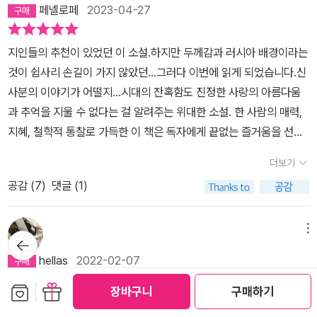
을, 속에 든 거 없이 철저하게 규격화된 인간형으로 규정하고 (사실도
움을 거부하는 태도는 틀려먹었단 사실을 배웠다. 아니, 알고는 있었
는 서비스야말로 인간 삶의 근원이라는 생각을 그대로 유지한다. 아
그러고보면, 호텔에 평생 갇혀있어야 하는 '종신 연금형'은 백작이 자
페넬로페
2023-04-27
를 위해 호텔을 벗어나기로 결심한 것이다. 이 대목에서 나는 영화 <
그렇지만) 백작과 정 반대의 자리에 터를 정해버린다. 솔직하게 쓰자
지만 차마 놓지 못했던 것을 이제야 놓아 주게 되었달까. 막상 이렇게
마 노동해방을 꿈꾸는 볼셰비키 혁명가들이 들었다면 당장에 총살을
의적으로 택한 것이 아니었을까 하는 엉뚱한 생각으로 이어졌다.백작
쇼생크 탈출>이 떠올랐다. 이 영화에서 주인공 앤디는 자신이 저지르
면 나도 그랬다. 책을 읽으면서 어느 음식엔 어느 와인이 어울리는지
리뷰를 쓰고 보니 만인의 즐거운 세상을 또 나만 쓸쓸히 보고 있었구
시키라고 주장했을 지도 모를 그런 위험한 생각이 아니었던가. 줄리
이 원하는 곳이면 그곳이 어디든 간에 머물 수 있고, 갇혀 있을 수 있
지인들의 추천이 있었던 이 소설.하지만 두께감과 러시아 배경이라는
지도 않은 죄 때문에 억울한 옥살이를 하게 되지만, 절망하지 않고 좌
정도를 알아두면 참 좋겠다. 조금 더 나가서, 집 앞 ‘홈 플러스’에 가
나 싶어진다. 이런 나 자신이 제정신은 아니라고 생각한 지도 참 오래
언 반스는 자신의 저작 <소음의 시대>에서 스탈린 폭정의 시대를 살
으며, 떠나고 싶을때 떠날 수 있었던 게 아닐까. 이 책을 읽다보면,나
것이 쉽사리 손길이 가지 않았던...그러다 이번에 읽게 되었습니다.신
절하지 않고 감옥 생활에 잘 적응하는 모습을 보인다. 감옥에서 친구
싸구려 칠레 와인이라도 한 병 사 마셔볼까? 뭐 이런 생각. 그러나 중
됐다. 그러나 이제는 배움을 추구하고, 세상의 변화를 열린 마음으로
았던 천재 음악가 드미트리 쇼스타코비치의 불안을 정확하게 타격해
이를 먹으면서 백작의 멋진 옷들은 낡고 해어지지만,그걸 잘 손질해
사분의 이야기가 어떨지...​시대의 잔혹함도 진정한 사랑의 아름다움
도 사귀고, 간수들의 마음도 얻고, 도서관도 만들고, 음악도 들으며 나
심을 잡아야지. 우리나라 사람들한테 와인은 무슨. 한 20년 전 쯤부
수용하는 중이다. 백작이 니나와 소피야의 가능성을 끝내 인정해 주
냈다. 그런 반스와는 상대적으로 토울스는 스탈린 시대를 간략하게
서 입는 장면이 나온다. 얼마전 김어준의 '뉴스공장'에서 고 노회찬 님
과 추억을 지울 수 없다는 걸 알려주는 위대한 소설. 한 사람의 매력,
름대로 괜찮은 생활을 영위하던 중, 앤디는 돌연 탈옥을 감행한다. 자
터 와인 열풍이 부는 듯했지만, 역시 난 천성이 귀족들하고는 원래 멀
었듯이.​이 밖에도 하고 싶은 말이 가득한 작품인데, 일일이 다뤘다가
그려냈다. 히틀러를 상대로 한 애국전쟁에서 조국을 지켜낸 독재자
을 언급해서만은 아니고,노회찬 님이야말로 이 책에 등장하는 로스토
지혜, 철학적 통찰로 가득한 이 책은 독자에게 끝없는 즐거움을 선사
유롭게 움직일 수 있는 몸이 있어도 아무 데도 가지 못하는 사람은 날
리 떨어져 있어 그런지 무식한 쪽을 택하겠다. 삼겹살 수육에 소주 한
는 끝이 없을 듯하다. 헌데 미국인 작가가 어째서 러시아 배경의 이야
스탈린의 죽음을 조문하는 기이한 시민들의 행렬 정도라고 해야 할
프 마냥 진정한 신사가 아니었을까 하는 생각이 들었다.너무나 소탈
한다._《커커스리뷰》​『모스크바의 신사』1922년 6월 21일성 안드레이
개가 있어도 날지 못하는 새와 마찬가지다. 먹고 싶은 것을 먹고, 보고
병이면 됐지 뭘 와인까지. 애초에 서양 와인 만드는 포도농사를 짓지
기를 다룬 걸까나. 나의 짧은 지식으로 온전히 음미하지는 못했지만
더보기
까. 그런데 백작은 청년 시절, 이념 논쟁으로 시절을 보냈다고 하지 않
했고,첼로를 연주하실 정도로 음악을 즐기셨으며서민들의 언어와 행
훈장 수훈자, 경마 클럽 회원, 사냥의 명인인 서른세 살의 알렉산드르
싶은 것을 보고, 읽고 싶은 것을 읽고, 듣고 싶은 것을 듣는 자유를 잠
않았던 우리나라 사람들이 지금도 와인 선택에 능숙하지 않으면 2류
그래도 충분히 즐거웠던 작품으로써 당신도 꼭 읽어보길 바란다. 그
았던가. 자본주의 사회의 최선봉에 서 있었던 투자자문가 출신 소설
공감 (
7
)
댓글 (1)
동을 구사하실 줄 알았으며,엄숙하기만 한 정치판에 유머를 곁들일
일리치 로스토프 백작은 내무 인민위원회 소속 긴급 위원회에 출두하
시라도 만끽해보고 싶은 욕망이 - 한순간이라도 사람답게 살아보고
인생이라고 이해할까봐 여간 걱정되는 것이 아니다. 그냥 대표적으로
나저나 백작이 몽테뉴를 자주 언급해서 아무래도 <수상록>을 읽어보
가는 그런 이데올로기 논쟁보다는 엄혹한 볼셰비키 시절을 견뎌내야
줄 알았던 그야말로 진정한 신사가 아니었을까.돌아가시면 잊혀질 줄
게 됩니다.​이그나토프 알렉산드르 일리치 로스토프, 당신의 증언을
싶은 욕망이 그를 추동한 것이다. 로스토프는 비록 국가와 시대에 의
와인을 이야기했을 뿐, 여전한 서양 귀족에 대한 동경 같은 걸 경계하
긴 해야겠더라. 거참, 산 넘어 산이로다...​
했던 백작 주변의 소시민들의 삶에 더 중점을 둔 것으로 보인다. 가령
알았는데 날마다 선명해지는 것이 빈자리가 너무 크다.삼가 고인의
모두 고려해 보면 우린 그 시 「그것은 지금 어디 있는가?」를 썼던 명
해 그가 원치 않았던 삶 속으로 밀어넣어졌지만, 항상 긍정적인 태도
메뉴
는 수준으로 이해해주시라. 주인공이자 귀족 떨거지인 알렉산드르가
뒤로가
예를 들어, 애국전쟁 당시 마지막 베를린 전투에서 장렬하게 전사한
명복을 빈다, 부디 영면하시길~!
기
민한 영혼이 자기 계급의 부패에 돌이킬 수 없을 정도로 굴복했으며,
와 점잖은 몸가짐, 예의 바른 말씨를 유지하며 주변 사람들을 친구로
버틸 수 있는 힘은 할머니가 쓰던, 물려받은 책상 다리 안에 숨은 비밀
hellas
2022-02-07
외아들의 방을 유지하고 싶은 지배인 안드레이의 소박한 희망이 그렇
지금은 한때 자신이 지지했던 바로 그 이상에 위협이 되고 있다고밖
만들고 마침내 운명을 자신의 편으로 만든다. 어찌 보면 로스토프의
의 공간에 담겨있던 금화였다. 아무 직업도 없고, 이제 더 이상 지역
다. 그리고 표트르 대제와 이반 뇌제의 경우를 들어 러시아인들은 역
보관함담기
선물하기
에 생각할 수 없소. 이를 근거로 한다면 우리로서는 당신을 이 방에서
신사다운 태도는 혁명 정신 투철한 사람들만이 인정받던 사회 분위기
장바구니
구매하기
농장에서 올라오는 소작료도 없이 다른 호텔도 아니고 메트로폴 호텔
러시아의 근대사를 바탕으로 잘 구축된 이야기. 모처럼 즐거운 독서.
사적으로 자기파멸적인 경향이 있더라는 식으로 백작이 고뇌하는 장
내보내 수감하는 게 온당할 것이오. 하지만 당의 고위직 중에는 혁명
나 시대의 조류와는 맞지 않았을지 몰라도, 결국 그는 그 태도 덕분에