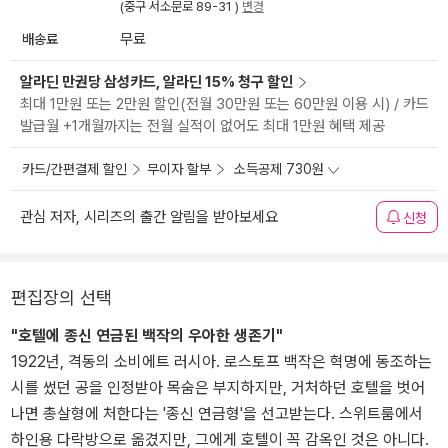
(중구 서소문로 89-31 )
변경
배송료
무료
알라딘 만권당 삼성카드, 알라딘 15% 청구 할인
최대 1만원 또는 2만원 할인(전월 30만원 또는 60만원 이용 시) / 카드
발급월 +1개월까지는 전월 실적이 없어도 최대 1만원 혜택 제공
카드/간편결제 할인
무이자 할부
소득공제 730원
관심 저자, 시리즈의 출간 알림을 받아보세요
신청
편집장의 선택
"호텔에 종신 연금된 백작의 우아한 생존기"
1922년, 격동의 소비에트 러시아. 로스토프 백작은 혁명에 동조하는
시를 썼던 공을 인정받아 목숨은 부지하지만, 거처하던 호텔을 벗어
나면 총살형에 처한다는 '종신 연금형'을 선고받는다. 스위트룸에서
하인용 다락방으로 옮겼지만, 그에게 호텔이 꼭 감옥인 것은 아니다.