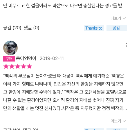
방문해서, 지금 장안에 <모스크바의 신사>가 절찬리에 읽히고 있으
는 백작의 웃고 떠드는 장면들마저도 슬퍼 보였다. 바깥세상은 날로
절실하게 필요했다. 물론 경제적 생활과 백작으로서의 품위 유지를
이예요.'(150쪽)자신이 백작에게 해줄 수 있는 것이 별로 없다는 것
만 머무르고 한 걸음이라도 바깥으로 나오면 총살된다는 경고를 받은
간 직전에 약속을 취소해버리는 것. 한 파티장의 문 앞에 마차를 대기
니 지금이야말로 같은 작가가 쓰고 귀사가 찍은 책 <우아한 연인>의
새로와지건만 자신은 이대로 성장을 멈춘 채 살아가려니, 이 얼마나
위한 금전도 필요했겠지. 백작은 특유의 사교성과 기지를 발휘해서
을 암시하려는 게 아니라 반대로 아주 많다는 것을 시사하려는 의도
처지라면 결코 즐겁지 않으리라. 에이모 토울스의 장편 소설 <모스크
시킴으로써 얘기만 하면 즉시 다른 파티장으로 이동할 수 있게 하는
중쇄를 심각하게 고려할 시기라고, 게시판 한 줄에 자국을 내고야 말
비참한가. 똑같은 시간과 공간을 살아가는데도 홀로 남겨진듯한 그
더보기
다급한 문제들부터 하나씩 처리해 나가기 시작한다. 메트로폴 호텔에
였다.(339쪽)'아이들이 기억하도록 하기 위해 우린 잊어야 하는 거로
바의 신사>는 볼셰비키 혁명이 끝난 1922년, 단지 귀족 출신이라는
것. 젊었을 때 결혼을 피하고 아이 갖기를 미루는 것. 이런 것들이야말
았다. 구 러시아의 마지막 귀족이라고 해도 별로 틀리지는 않을 알렉
묘한 기분. 바로 내 얘기였다.​백작은 꼬마 숙녀 니나를 통해서 차세대
서 세계 각국의 다양한 요리를 제공하는 전설적 식당 보야르스키의
군요.'(509쪽) 감동을 받았던 부분은 서커스 단원이었던 안드레이가
공감 (
20
)
댓글 (0)
이유만으로 모스크바의 메트로폴 호텔을 벗어날 경우 총살형에 처한
로 최고의 편리함이에요, 안나. 한때 난 그 모든 걸 누렸었죠. 그런데
산드르 일리치 로스토프 백작. 1부 끝부분에서는 현악사중주단에서 2
의 발전 가능성을 관찰한다. 이 신인류는 뭐든지 있는 그대로 받아들
지배인 안드레이와 주방장 에밀은 백작(훗날 웨이터 주임이 된다)과
친구들 앞에서 저글링 하는 장면이었다.더 멋지게 표현하자면, 오렌
다는 '종신 연금형'을 선고받은 서른세 살의 알렉산드르 로스토프 백
결국 나에게 가장 중요했던 것은 불편함이었어요.' (p.555)]이 소설
바이올린을 연주해 먹고 살다가 결국은 유배형에 처해지는 또 다른
이는 법이 없었고, 직접 보고 겪고 검증해야만 속이 풀리는 별종이었
삼총사를 구성해서 제한적이지만 다양한 모험을 시작한다. 8살 꼬마
지들은 앞으로 밀어내는 동시에 우주 공간 속으로 튕겨나가지는 못하
작의 이야기를 그린다. 혁명 이전, 로스토프는 스무 개의 방이 딸린 저
의 최고 매력은 단연코 로스토프 백작이라는 인물에게 있다. 훌륭한
메뉴
귀족 니콜라이 페트로프 공작이 역시 성탄 전야에 잠깐 등장하기도
다. 총명했던 꼬마는 점점 시니컬한 어른이 되었고, 혁명의 뜻을 받들
소녀 니나 쿨리코바와의 우정 또한 기가 막힌 스토리텔링 전개에 한
도록 붙잡는 중력의 힘에 의해 좌우되는 행성들처럼 움직였다. 행성
택에서 열네 명의 하인으로부터 시중을 받으며 호화로운 생활을 했
귀족이 가져야 할 모든 자질을 갖춘 듯한 백작은 모르는 것이 없다. 역
하지만 32세 때부터 시작해 64세까지 모스크바의 고급 호텔에 유폐
어 호텔 밖으로 떠나간다. 그리고 수년 뒤, 백작을 찾아와 자기 딸을
몽이엉덩이
2019-02-11
부분으로 잡혀 있다. 공주가 되고 싶다고 말하는 당돌한 소녀에게 백
들 앞에 서 있는 안드레이는 그것들을 궤도에서 살짝 잡아당겼다가
다. 그는 성 안드레이 훈장을 받았으며, 경마 클럽 회원으로 활동했고,
사와 철학, 음악, 문학 등 예술은 물론이고 미식가로서 가진 음식과 와
를 당하면서도 귀족 특유의 절제와 적응과 임기응변과 처세와 사교술
좀 맡아달라 하고 사라진다. 졸지에 애 아빠가 된 백작의 인생 2막은
작은 자신이 가진 다양한 교양과 예절을 가르쳐 주기도 한다. 주변인
다시 놓아줌으로써 행성들이 자연스럽게 정해진 경로를 따라 돌도록
사냥의 명인으로 불렸다. 혁명이 일어나기 직전까지 파리에서 머무르
인에 대한 해박한 지식은 그의 품격을 더욱 돋보이게 한다. <모스크
과, 무엇보다 깊고도 넓은 교양과 지식으로 무장한 백작의 현명하고
의외로 행복 그 자체였다. 소피야는 엄마를 닮아 똑소리 나는 아이였
˝백작의 부모님이 돌아가셨을 때 대공이 백작에게 얘기해준 ‘역경은
들과의 누리는 이런 사소한 즐거움이 없었다면 호텔에 갇힌 백작의
만드는 듯했다.ㆍㆍㆍㆍㆍㆍ거리의 마술사에게 마음을 사로잡힌 소
고 있던 로스토프는, 고국 러시아에서 인민들이 혁명을 일으켰다는
바의 신사>는 바뀐 세상으로부터 추방당한 한 구시대 인물의 이야기
도 화려한 생존기야말로 책의 백미라 할 것이다. 여기쯤에서 내 양식
고, 엄마보다 온화하여 잔뜩 사랑받고 자라난다. 그렇게 백작은 자신
여러 가지 형태로 나타나며, 인간은 자신의 환경을 지배하지 않으면
삶은 형편없었을 것이다. 게다가 백작은 당대 최고의 영화스타 중에
년 같은 표정의 에밀은 군중 틈에서 소줍게 빠져 나와 자신의 식칼을
소식을 듣자마자 혁명에 동조하기 위해 모스크바로 돌아온다. 하지만
이자 그 혼란스러운 시기를 함께 살아간 다양한 사람들의 이야기이기
이 비틀리기 시작했다. 콕 집어 작가가 미국인이라서가 아니라 서 유
과 전혀 다른 니나, 그리고 니나와 딴판인 소피야를 보면서 신선함과
그 환경에 지배당할 수밖에 없다.‘ ˝백작은 그 오랜세월을 호텔밖으로
한 명이었던 안나 우르바노바의 숨겨진 애인이 되는 영예도 누리지
내밀었다. 15년 가까이 다른 누구의 손이 닿는 것도 허락하지 않았던
혁명에 승리한 인민들은 귀족 출신인 로스토프를 마땅히 사형시켜야
도 하다. 격동의 러시아를 배경으로 그 혹독한 시기를 살아간 소소한
럽인이어도 마찬가지인데, 어쨌든 자본주의 시각에서 본 작가의 과거
동시에 불편함을 느낀다. 하나부터 열까지 남달랐던 차세대들의 사고
나갈 수 없는 환경이었지만 오히려 환경의 지배를 벗어나 진짜 자기
않았던가. 물론 절친 미시카의 관계 역전 때문에 고뇌할 때도 있었지
칼이었다. 안드레이는 의식을 치르는 듯한 마음가짐으로 허리를 굽혀
한다고 여겼으나, 그가 혁명에 동조하는 시를 쓴 공로를 인정해 종신
사람들의 이야기가 너무나 매력적인 주인공, 로스토프 백작을 중심으
귀족 계급에 대한 짙은 향수. 이게 어쩐지 발목을 잡았다. 물론 메트로
방식을 마냥 환영할 수가 없어서였다. 그러다 문득 닫힌 마음을 하고
만의 생활을 하는 멋진 신사였다.시작은 좀 지루했지만 점점 백작의
만, 체호프 서신 사건으로 미시카가 유배형에 처해지면서 백작은 자
식칼을 받아 들었다. 그가 네개의 칼을 돌리기 시작하자 에밀은 의자
연금형이라는 상대적으로 약한 형벌을 내린다. 그동안 쌓은 부와 명
로 펼쳐진다. 볼셰비키 혁명도 바꾸지 못했던 인간 내면에 자리한 사
폴 호텔, 모스크바에 있는 최고급 호텔 안을 무대로 하기 때문에 온갖
있는 스스로에게 묻는다. 지금 너는 네 방식의 삶에 굳어져 버린 건 아
매력을 느낄 수 있을 것이다.
신을 주기적으로 방문하는 친구를 잃게 된다. 서구사회 자본가 계급
뒤로 몸을 기대며 눈물이 그렁그렁한 눈으로 사신이 신뢰하는 칼이
예를 한순간에 잃어버렸으니 좌절하고 분노할 법한데도, 로스토프는
랑과 우정, 배려의 이야기, 잃어버린 내 안의 품위를 되살리고 싶은 바
더보기
고급스러운 먹을 것, 마실 것, 행동 또는 행위, 에티켓을 포함한 복잡
니냐고(381p). 각종 지식과 경험이 풍부했던 백작은 감금생활 중에
을 타도의 대상으로 보는 볼셰비키들에게 백작은 구세대의 일원일 따
공간 속을 가볍게 미끄러지는 것을 지켜보았다. 지금 이 순간, 이 시
절망하는 기색 한 점 보이지 않고 새로운 환경에 적응하는 데 몰두한
로 그런 이야기이다.