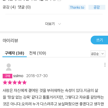
도 지혜롭게 적응하는 로스토프 백작은 현대 문학에서 좀처럼 만나기
공감 (
4
)
댓글 (0)
힘든 르네상스적 전인(全人)이다. ‘옛 시절에 대한 향수와 애정으로
쓴 책이기에, 누구나 공감할 수 있고 자유롭게 상상할 수 있는 책이 되
길 바란다’는 토울스의 당부처럼, 『모스크바의 신사』는 많은 독자의
더보기
사랑을 받고 있다. 이국적 신비와 과거의 향수를 동시에 이끌어냈다
는 호평을 받으며 출간 직후 베스트셀러가 되었고, 출간 이듬해인 20
쓰기
마이리뷰
17년에는 독자와 도서관 사서, 북클럽의 열렬한 지지로 그 열풍을 이
어갔다. 그해 말에는 《타임스》,《워싱턴포스트》 등 여러 매체와 버락
구매자 (38)
전체 (109)
오바마 전 미국 대통령이 ‘올해의 책’으로 추천하는 등 전작을 뛰어넘
는 성공을 거두었다. 『모스크바의 신사』는 2018년 상반기 기준으로
메뉴
미국에서만 110만 부 이상 판매되었고, 《뉴욕타임스》 58주 베스트
sslmo
2018-07-30
셀러 기록을 이어가는 중이다. 또한 30개국에 출판 계약되어 전 세계
독자들과 만날 준비를 하고 있으며, 배우 케네스 브래너 제작 및 주연
으로 드라마화가 진행되고 있다.
사람은 자신에게 결여된 것을 부러워하는 속성이 있다.지금의 삶
을 '창살 없는 감옥' 같다고 툴툴거리지만, 그렇다고 자유를 갈망하는
것은 아니다.오히려 누가 다스려주고 보살펴줬으면 좋겠다고 생각한