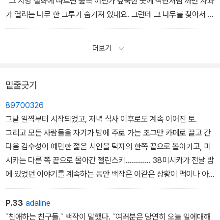
“그 지방 설화에 따르면 숲속 어딘가 깊숙한 곳에 석탄처럼 까만 사과
말, 압제의 종말, 인류애의 출현을 목격하게 될 거야.”
가 열리는 나무 한 그루가 숨겨져 있대요. 그런데 그 나무를 찾아서 열
미시카는 멈춰 서서 허공에 손을 저었다.
매를 먹으면 삶을 새롭게 시작할 수 있다는 겁니다.”
“‘그렇다면 시는 어찌 되는가?’ ‘글은 어찌 되는가?’ 사람들은 그렇게
백작은 과거의 기억으로부터 이 소소한 민담을 끄집어낸 것에 흡족해
더보기
묻겠지. 흠, 그것 역시 보조를 맞추고 있다고 난 자신 있게 말할 수 있
하며 몽라셰를 넉넉히 들이마셨다.
어. 예전에는 글이 청동과 철로 만들어졌으나 지금은 강철로 만들어
“그럼 당신은?” 여배우가 물었다.
지고 있지. 시는 이제 4행시니 강약약격이니 정교한 수사법이니 하는
“뭐 말입니까?”
밑줄긋기
것을 따지는 예술이 아니야. 우리의 시는 행동의 예술이 되었어. 우리
“당신은 숲속에 숨겨진 사과를 찾으면 그걸 먹을 거예요?”
89700326
의 시는 대륙을 가로질러 거침없이 나아갈 것이고 별들에게 음악을
백작은 잔을 탁자에 내려놓고 고개를 저었다.
그날 일찍부터 시작되었고, 저녁 식사 이후로도 계속 이어진 토.
전달할 거야!”
“삶을 새롭게 시작한다는 생각에는 확실히 매력적인 게 있습니다. 그
그리고 모든 사람들을 자기가 밤에 주로 가는 조그만 카페로 끌고 간
렇지만 제가 어떻게 집과 여동생과 학창 시절의 기억들을 포기할 수
다음 감수성이 예민한 젊은 시인을 탁자의 한쪽 끝으로 몰아가고, 미
있겠어요.” 백작이 탁자를 가리키며 말을 이었다. “어떻게 이 기억을
시카는 다른 쪽 끝으로 몰아간 젤린스키…………. 38미시카가 전날 밤
포기할 수 있겠어요?”
에 있었던 이야기를 계속하는 동안 백작은 이같은 상황이 퍽이나 아
안나 우르바노바가 냅킨을 접시에 내려놓고 의자를 뒤로 밀치면서 일
이러니하다고 느끼지 않을 수 없었다. 그들이 구두 수선 가게 위층의
어나더니, 탁자를 돌아서 백작에게 다가가 백작의 옷깃을 잡고 그에
셋방을 얻어서 함께 지내던 시기에 방 안에 들어박혀 있던 사람은 미
P.33
adaline
게 키스했다.
시카였고, 미시카와 함께 저
˝친애하는 친구들.˝ 백작이 말했다. ˝여러분은 당연히 오늘 일에대해