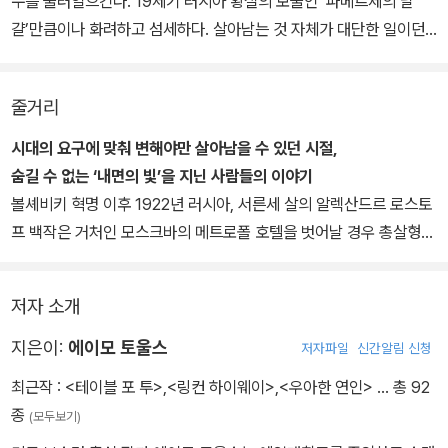
수를 불러일으킨다. 19세기 러시아 황실의 보물인 ‘파베르제의 달
걀’만큼이나 화려하고 섬세하다. 살아남는 것 자체가 대단한 일이던
시절, 진정한 삶이란 무엇인지를 끊임없이 탐구하는 소설.
줄거리
시대의 요구에 맞춰 변해야만 살아남을 수 있던 시절,
숨길 수 없는 ‘내면의 빛’을 지닌 사람들의 이야기
볼셰비키 혁명 이후 1922년 러시아, 서른세 살의 알렉산드르 로스토
프 백작은 거처인 모스크바의 메트로폴 호텔을 벗어날 경우 총살형에
처한다는 ‘종신 연금형’을 선고받는다. 낡은 관습 대신 새로운 법과 약
속이 발전의 동력이 되고, 밝은 미래를 위해 모든 개인이 새롭게 변해
저자 소개
야 하는 ‘인민의 시대’. 혁명에 동조하는 시를 쓴 과거의 공을 인정받
아 시대의 소용돌이 속에서 간신히 목숨을 건진 백작은 그동안 지내
지은이:
에이모 토울스
저자파일
신간알림 신청
던 스위트룸에서 하인용 다락방으로 거처를 옮기는 등 귀족의 모든
최근작 :
<테이블 포 투>
,
<링컨 하이웨이>
,
<우아한 연인>
… 총 92
특혜를 몰수당한다. 그러나 시대의 구석진 자리로 밀려난 ‘추방자’인
종
(모두보기)
백작은 절망하거나 환경에 굴복하지 않고 주위에서 일어나는 일들을