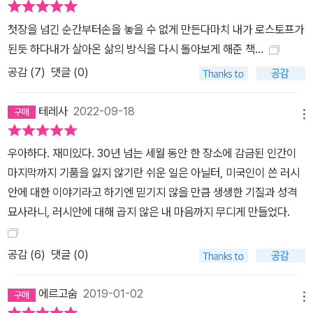
떠올렸다. 그리고 이를 차르 시대의 러시아에서 실제 있었던 가택 연
금의 역사와 연결해 소설을 스케치했다. 토울스가 그려낸 1920년대
첫장을 넘긴 순간부터손을 놓을 수 없게 만든다마치 내가 로스토프가
메트로폴 호텔은 항상 우아한 음악이 흐르고, 정중하고 예의를 갖춘
된듯 하다내가 살아온 삶의 방식을 다시 돌아보게 해준 책...
직원들이 손님을 맞이하는 곳이다. 실제로 그 시대 메트로폴 호텔은
공감 (
7
)
댓글 (0)
소비에트 러시아가 유럽 여러 나라와 교류하는 외교의 장소이자 체제
의 건재함을 대외에 선전하는 특별한 목적을 가진 곳, 호화 요리와 고
테레사
2022-09-18
메뉴
급 술, 손님들을 위한 최고의 서비스가 제공되는 곳이었다. 그리고 비
밀경찰의 감시와 풍요로운 일상이 공존하는 곳, 역사 중심에 있지만
우아하다. 재미있다. 30년 넘는 세월 동안 한 장소에 감금된 인간이
안과 바깥에 다른 시간이 흐르는 특별한 장소였다. 작가는 메트로폴
마지막까지 기품을 잃지 않기란 쉬운 일은 아닐터, 미국인이 쓴 러시
호텔이 가진 특수성에 혁명 이후 러시아에 대한 깊은 이해, 가상의 인
안에 대한 이야기라고 하기엔 믿기지 않을 만큼 생생한 기질과 성격
물 알렉산드르 로스토프 백작의 매력을 더해 실제 역사보다 더 사실
묘사라니, 러시안에 대해 곱지 않은 내 마음까지 무디게 만들었다.
같은 이야기를 만들어내는 데 성공했다. 현실의 한가운데에 있으면서
도 그 혹독함을 비껴간 장소에서 벌어지는 이야기라는 점에서 『모스
공감 (
6
)
댓글 (0)
크바의 신사』는 웨스 앤더슨 감독의 영화 <그랜드 부다페스트 호텔>
을 연상시킨다. 모두가 드나드는 공간이 한 사람에게는 세상의 축소
에르고숨
2019-01-02
판이라는 점에서는 스티븐 스필버그 감독의 영화 <터미널>을, 외부
메뉴