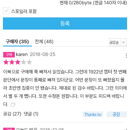
현재
0
/280byte (한글 140자 이내)
레를 정하기 전에 애피타이저를 먼저 고르면 결과적으로 후회하는 일
이 생길 수도 있다는 것을 경험을 통해 배웠기 때문이다.’ 이 같은 기
스포일러 포함
술은 한 인물에 대해 아주 많은 것을 말해준다. 책을 다 읽었을 무렵에
등록
는 백작이 나의 오랜 친구인 듯한 느낌이 들었다. 이 소설을 즐기기 위
해서 꼭 러시아를 좋아하는 사람일 필요는 없다. 그러나 러시아를 좋
구매자 (35)
전체 (48)
아하는 사람이라면 반드시 이 소설을 읽어야 한다. 나는 20세기 초의
러시아 역사가 엄청 흥미롭다고 생각한다. 그래서 레닌과 스탈린에
karen
2018-08-25
메뉴
관한 책을 꽤 많이 읽었다. 『모스크바의 신사』는 비록 허구이기는 하
지만 그 시대에 대한 새로운 시각을 내게 주었다. 토울스는 백작에 초
이북으로 구매해 푹 빠져서 읽었습니다. 그런데 1922년 챕터 첫 번째
점을 맞추므로 대부분의 주요 역사적 사건(예를 들어 제2차 세계대
문단에서 문장이 통째로 빠져 있더군요. 어떤 문장이 또 빠졌을지 몰
전)들이 지나가는 언급 이상의 것이 되지 못한다. 하지만 나는 그럼에
라 초반엔 집중이 안 됐습니다. 제대로 된 검수 바랍니다. 그런 의미에
도 이 사건들이 여전히 메트로폴의 세계를 크고 작은 방식으로 변화
서 별 두 개 뺍니다. 또한 수정본 원합니다. 이 부분도 피드백 바랍니
시키는 것을 보는 것이 좋았다. 그것은 정치적 혼란이 그 혼란에 직접
다.
적으로 관련된 사람들뿐만 아니라 모든 사람들에게 어떻게 영향을 미
공감 (
27
)
댓글 (1)
치는가, 하는 것에 대한 감각을 우리에게 제공한다. 『모스크바의 신
사』가 놀라운 이야기인 이유는 이 작품이 모든 것을 골고루 다루고 있