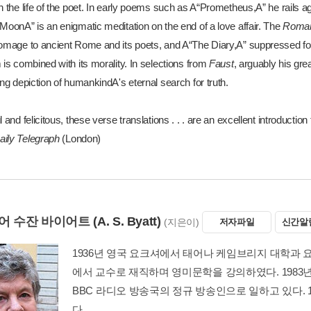
n the life of the poet. In early poems such as A“Prometheus,A” he rails aga
MoonA” is an enigmatic meditation on the end of a love affair. The
Roman
homage to ancient Rome and its poets, and A“The Diary,A” suppressed fo
 is combined with its morality. In selections from
Faust
, arguably his gr
ing depiction of humankindA's eternal search for truth.
l and felicitous, these verse translations . . . are an excellent introductio
aily Telegraph
(London)
어 수잔 바이어트
(A. S. Byatt)
(지은이)
저자파일
신간알
1936년 영국 요크셔에서 태어나 케임브리지 대학과 
에서 교수로 재직하며 영미문학을 강의하였다. 1983년
BBC 라디오 방송국의 정규 방송인으로 일하고 있다.
다.