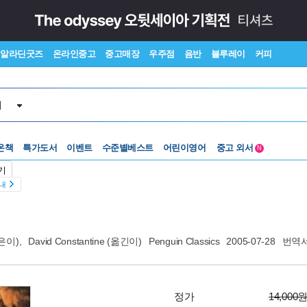
알라딘굿즈
온라인중고
중고매장
우주점
음반
블루레이
커피
서
수준별베스트
중고 외서
온책
특가도서
이벤트
어린이영어
N
Lexile®
5백원부터
기
수준별베스트
중고 외서
안내
은이),
David Constantine
(옮긴이)
Penguin Classics
2005-07-28
번역서
정가
14,000