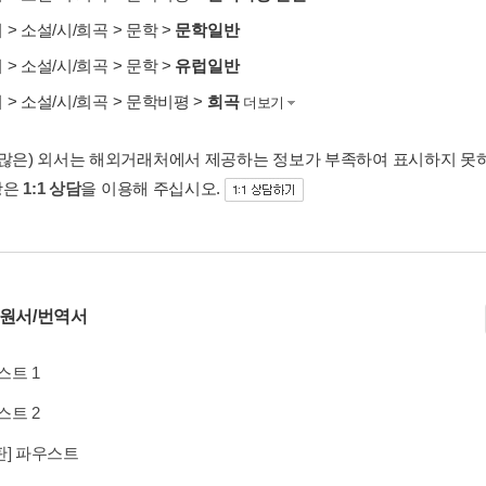
서
>
소설/시/희곡
>
문학
>
문학일반
서
>
소설/시/희곡
>
문학
>
유럽일반
서
>
소설/시/희곡
>
문학비평
>
희곡
더보기
 많은) 외서는 해외거래처에서 제공하는 정보가 부족하여 표시하지 못
항은
1:1 상담
을 이용해 주십시오.
 원서/번역서
스트 1
스트 2
판] 파우스트