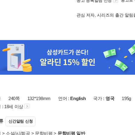
중고로
중고 등록알림 신청
관심 저자, 시리즈의 출간 알
본
240쪽
132*198mm
언어 :
English
국가 :
영국
195g
: 18세 이상
류
신간알림 신청
서
>
소설/시/희곡
>
문학비평
>
문학비평 일반