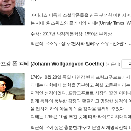
아이리스 머독의 소설작품들을 연구 분석한 비평서 <자유도>(
는 시대 :워즈워스와 콜리지의 시대>(Unruly Times :Wordswor
수상 :
2017년 박경리문학상, 1990년 부커상
최근작 :
<소유 - 상>
,
<천사와 벌레>
,
<소유 - 전2권>
…
볼프강 폰 괴테
(Johann Wolfgangvon Goethe)
(지은이)
1749년 8월 28일 독일 마인강 변의 프랑크푸르트에서 태
괴테는 대학에서 법학을 공부하고 황실 고문관이라는
지적인 성격이었다. 프랑크푸르트 시장의 딸인 어머니 카타리나
틴계 특유의 풍부한 감정과 활달하고 명랑한 성격의 
을 접하게 하여 아들의 예술 감각을 일깨워 주었다.
괴테는 1765년 10월 부친 뜻에 따라 라이프치히대학에서
최근작 :
<이 삶은 충분한가>
,
<이문열 세계명작산책 1