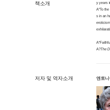
책소개
y years i
A“To the 
s in an 
eroticism
exhilarat
A“Faithfu
A?
The D
저자 및 역자소개
앤토니