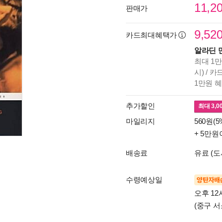
11,2
판매가
9,52
카드최대혜택가
알라딘 
최대 1만
시) / 
1만원 
추가할인
최대
3,0
마일리지
560원(5
+ 5만원
배송료
유료 (도
수령예상일
양탄자배
오후 12
(중구 서