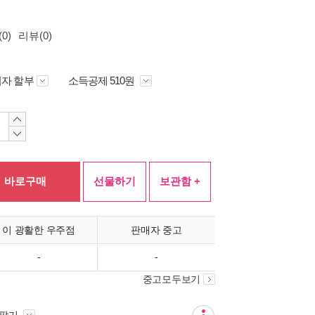
0)
리뷰(0)
자 할부
소득공제 510원
바로구매
선물하기
보관함 +
이 광활한 우주점
판매자 중고
-
-
중고모두보기