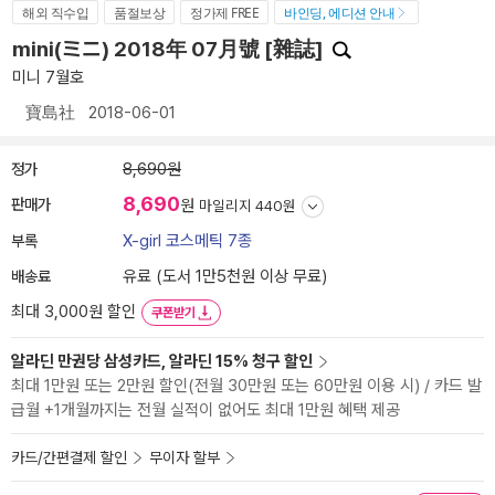
해외 직수입
품절보상
정가제 FREE
바인딩, 에디션 안내
mini(ミニ) 2018年 07月號 [雜誌]
미니 7월호
寶島社
2018-06-01
정가
8,690원
8,690
판매가
원
마일리지 440원
부록
X-girl 코스메틱 7종
배송료
유료 (도서 1만5천원 이상 무료)
최대 3,000원 할인
쿠폰받기
알라딘 만권당 삼성카드, 알라딘 15% 청구 할인
최대 1만원 또는 2만원 할인(전월 30만원 또는 60만원 이용 시) / 카드 발
급월 +1개월까지는 전월 실적이 없어도 최대 1만원 혜택 제공
카드/간편결제 할인
무이자 할부