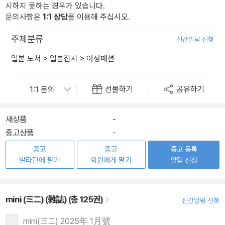
시하지 못하는 경우가 있습니다.
문의사항은
1:1 상담
을 이용해 주십시오.
주제분류
신간알림 신청
일본 도서
>
일본잡지
>
여성패션
선물하기
공유하기
새상품
-
중고상품
-
중고
중고
중고 등록
알라딘에 팔기
회원에게 팔기
알림 신청
mini (ミニ) (雜誌) (총 125권)
신간알림 신청
mini(ミニ) 2025年 1月號