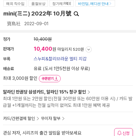
해외 직수입
품절보상
정가제 FREE
바인딩, 에디션 안내
mini(ミニ) 2022年 10月號
寶島社
2022-09-01
정가
10,400원
10,400
판매가
원
마일리지 520원
부록
스누피&찰리브라운 멀티 지갑
배송료
유료 (도서 1만5천원 이상 무료)
최대 3,000원 할인
쿠폰받기
알라딘 만권당 삼성카드, 알라딘 15% 청구 할인
최대 1만원 또는 2만원 할인(전월 30만원 또는 60만원 이용 시) / 카드 발
급월 +1개월까지는 전월 실적이 없어도 최대 1만원 혜택 제공
카드/간편결제 할인
무이자 할부
관심 저자, 시리즈의 출간 알림을 받아보세요
신청