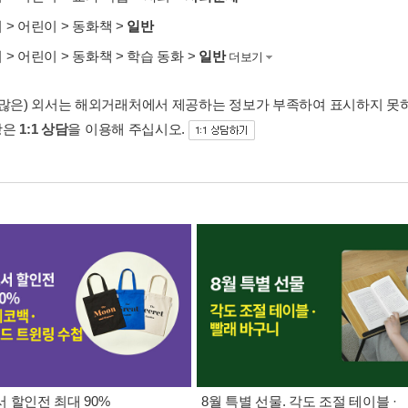
서
>
어린이
>
동화책
>
일반
서
>
어린이
>
동화책
>
학습 동화
>
일반
더보기
 많은) 외서는 해외거래처에서 제공하는 정보가 부족하여 표시하지 못
항은
1:1 상담
을 이용해 주십시오.
 할인전 최대 90%
8월 특별 선물. 각도 조절 테이블 ·