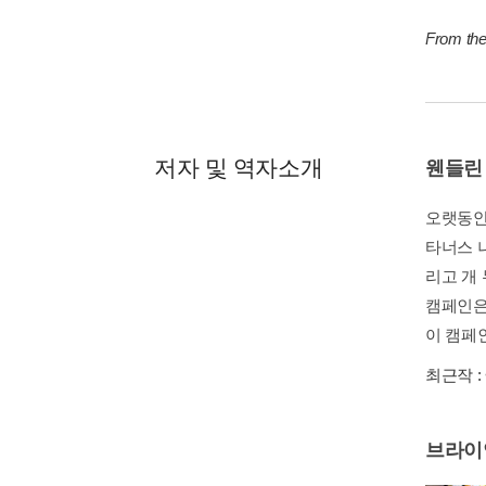
From the
저자 및 역자소개
웬들린
오랫동안
타너스 
리고 개 
캠페인은
이 캠페인
최근작 :
브라이