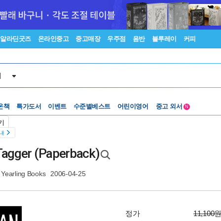
알라딘굿즈
온라인중고
중고매장
우주점
음반
블루레이
커피
서
수준별베스트
중고 외서
온책
특가도서
이벤트
어린이영어
N
Lexile®
5백원부터
수준별베스트
중고 외서
기
안내
Tagger (Paperback)
Yearling Books
2006-04-25
정가
11,100