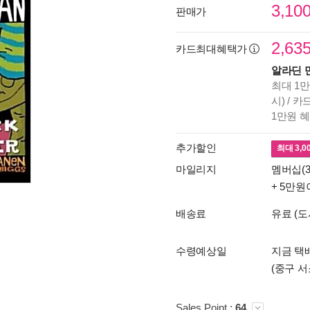
3,10
판매가
2,63
카드최대혜택가
알라딘 
최대 1만
시) / 
1만원 
추가할인
최대
3,0
마일리지
멤버십(3
+ 5만원
배송료
유료 (도
수령예상일
지금 택배
(중구 서
Sales Point :
64