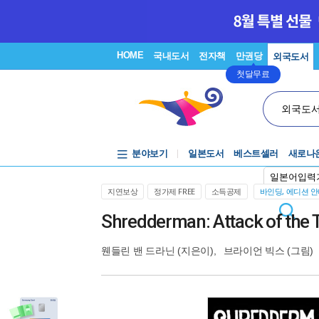
HOME
국내도서
전자책
만권당
외국도서
첫달무료
외국도
분야보기
일본도서
베스트셀러
새로나
일본어입력
지연보상
정가제 FREE
소득공제
바인딩, 에디션 
Shredderman: Attack of the 
웬들린 밴 드라닌
(지은이),
브라이언 빅스
(그림)