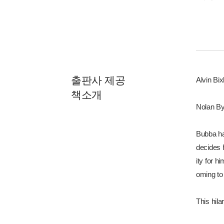
출판사 제공
Alvin Bix
책소개
Nolan By
Bubba ha
decides h
ity for 
oming to
This hila