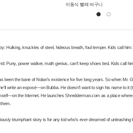
이동식 빨래 바구니
by: Hulking, knuckles of steel, hideous breath, foul temper. Kids call him
rd: Puny, power walker, math genius, can’t keep shoes tied. Kids call hi
s been the bane of Nolan’s existence for five long years. So when Mr. 
e’ll write an exposé—on Bubba. He doesn’t want to sign his name to it (th
himself—on the Internet. He launches Shredderman.com as a place where t
 them.
riously triumphant story is for any kid who’s ever dreamed of unleashing 