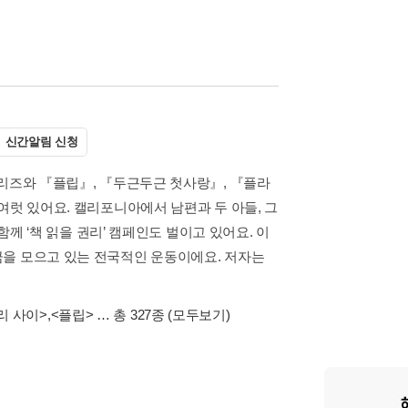
신간알림 신청
시리즈와 『플립』, 『두근두근 첫사랑』, 『플라
여럿 있어요. 캘리포니아에서 남편과 두 아들, 그
함께 ‘책 읽을 권리’ 캠페인도 벌이고 있어요. 이
금을 모으고 있는 전국적인 운동이에요. 저자는
승리 사이>
,
<플립>
… 총 327종
(모두보기)