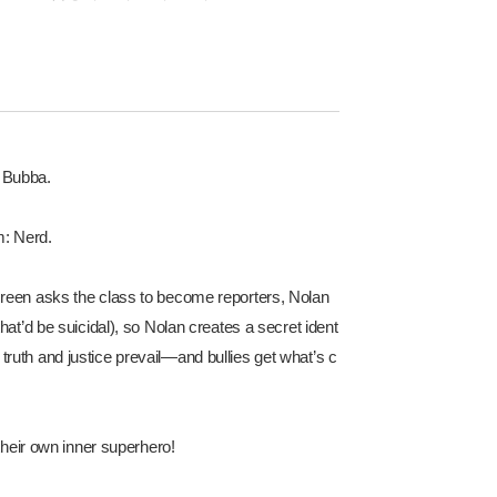
5천원
: Bubba.
m: Nerd.
Green asks the class to become reporters, Nolan
at’d be suicidal), so Nolan creates a secret ident
ruth and justice prevail—and bullies get what’s c
their own inner superhero!