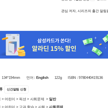
관심 저자, 시리즈의 출간 알
134*194mm
언어 :
English
122g
ISBN : 9780440419136
류
신간알림 신청
서
>
어린이
>
픽션
>
사회문제
>
일반
서
>
어린이
>
교과 학습
>
사회
>
사회문제