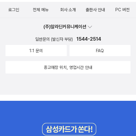
별로부터 독립된 객관적 존재를 필요로 하는지까지 나아간달까? 즉,
는 번역에 관한 하비 맨스필드의 견해를 알 수 있다. 그는 여타의 <군
로그인
전체 메뉴
회사 소개
출판사 안내
PC 버전
그에게 인간은 너무나 불안정하고 너무나 주관적인 존재라서 객관타
주론> 번역과는 차이가 나는 자신의 번역론의 우월성을 다음과 같이
당한 존재를 상정하여 공동체 운영을 하고자 했던 것이다. 그의 인간
피력한다.Since I am convinced that Machiavelli was one of
(주)알라딘커뮤니케이션
에 대한 불신은, 결국 인간 개별이 자신의 권리를 자연스럽게 포기하
the greatest and sublest minds to whom we have access, I
여 그것을 국가에게 양도하는 시스템으로의 전환을 낳게 한다. 이것
1544-2514
일반문의 (발신자 부담)
take very seriously the translator's obligation to present a
만이 우리가 평화를 누릴 수 있는 방법인 것이다. 그런데 다시 생각해
writer's thought in his own words, insofar as possible. It did
1:1 문의
FAQ
보면, 홉스처럼 생각하는 사람들이 얼마나 많은가? 인간의 본성에 대
not seem to me my duty, therefore, to find a rough equival
해 치를 떨고, 인간은 미개하고 가망성이 없어서 힘으로만 다스려져
ent to Machiavelli's words in up-to-date, colloquial prose,
중고매장 위치, 영업시간 안내
야 한다고 생각하는 그러한 사람들. 사람들의 이중성이 너무나 재밌
and to avoid cognates at all costs.<The Prince>, A Note o
는 이유는, 사람들은 개돼지라는 말을 들으면 발끈하지만 사실 한편
n the Translation, xxv.'해석: 마키아벨리는 우리가 접할 수 있는 지
으로는 인간 계급을 나누며 개돼지와 다를 바 없는 자신들의 행태를
성들 중 가장 위대하고 또 가장 미묘한 사상가이므로, 나는 저자의 사
곧 인정하는 경우도 꽤나 많다는 것이다. 즉, 상황에 따라 이중적이라
상을 그 저자 자신의 언어로 표현해야 하다는 번역가로서의 의무를
는 것, 그리고 자신이 열받지 않거나 자신이 이득을 보는 상황이면 개
무겁게 받아들인다. 그러므로 마키아벨리가 쓴 용어와 의미가 얼추
돼지라는 말을 쉽게 한다. 이 자학적이고, 겁많은 인간 본성에 대한 두
맞는 요즘 단어나 구어체를 쓴다거나, 어원이 같은 단어를 어떻게든
려움은 홉스에게 있어 우리가 우리 개인의 자유를 일정 정도 양도하
피하는 것은 나의 의무가 아닌 것처럼 보였다.'마키아벨리의 <군주론
고, 사리분별을 파악할 객관성의 권위를 제3의 기관에게 넘겨버리게
>은 길지 않지만 읽기 까다로운 작품이다. 비단 마키아벨리뿐 아니라