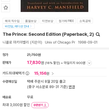
해외 직수입
품절보상
지연보상
정가제 FREE
소득공제
바인딩, 에디션 안내
The Prince: Second Edition (Paperback, 2)
니콜로 마키아벨리
(지은이)
Univ of Chicago Pr
1998-09-01
정가
21,750원
17,830
판매가
원
(18% 할인) +
마일리지 900원
15,156
카드최대혜택가
원
수령예상일
택배 주문시 8월 20일 출고
(중구 서소문로 89-31 기준)
변경
배송료
무료
최대 3,000원 할인
쿠폰받기