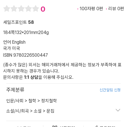
0
100자평 0편
리뷰 0편
세일즈포인트
58
184쪽
132*201mm
204g
언어 English
국가 미국
ISBN 9780226500447
(종수가 많은) 외서는 해외거래처에서 제공하는 정보가 부족하여 표
시하지 못하는 경우가 있습니다.
문의사항은
1:1 상담
을 이용해 주십시오.
주제분류
신간알림 신청
인문/사회
>
철학
>
정치철학
소설/시/희곡
>
소설
>
문집