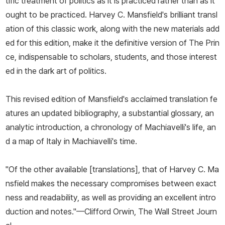
tific treatment of politics as it is practiced rather than as it
1521년 『전술론』 출간에 이어 1525년 성직자들의 타락을 조롱한 희
ought to be practiced. Harvey C. Mansfield's brilliant transl
곡 『맨드레이크』가 베네치아에서 공연되어 칭송을 받았다. 이후 피렌
ation of this classic work, along with the new materials add
체의 양모 길드와 벌어진 무역 분쟁을 주재하는 사절로 베네치아에
ed for this edition, make it the definitive version of
The Prin
파견되면서 복권을 노렸으나 메디치 군주정이 붕괴되고 공화정이 복
ce
, indispensable to scholars, students, and those interest
원되면서 그 뜻을 이루지 못하고 1527년 6월 사망하였다. 사망 후 산
ed in the dark art of politics.
타크로체 교회에 매장되었으며, 사후에 『로마사 논고』 『군주론』 『피
렌체사』 등의 저서가 출간되었다.
This revised edition of Mansfield's acclaimed translation fe
atures an updated bibliography, a substantial glossary, an
analytic introduction, a chronology of Machiavelli's life, an
d a map of Italy in Machiavelli's time.
"Of the other available [translations], that of Harvey C. Ma
nsfield makes the necessary compromises between exact
ness and readability, as well as providing an excellent intro
duction and notes."—Clifford Orwin,
The Wall Street Journ