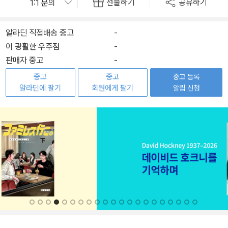
선물하기
공유하기
알라딘 직접배송 중고
-
이 광활한 우주점
-
판매자 중고
-
중고
중고
중고 등록
알라딘에 팔기
회원에게 팔기
알림 신청