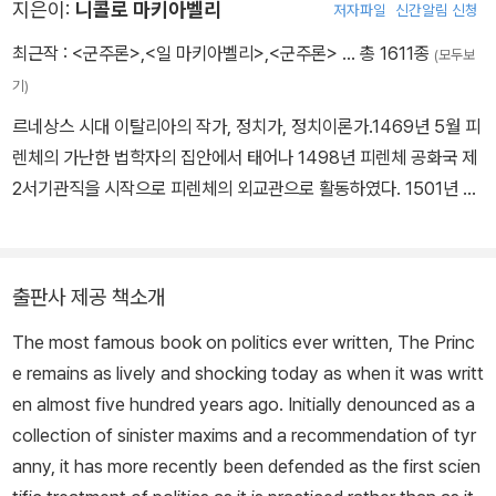
지은이:
니콜로 마키아벨리
저자파일
신간알림 신청
최근작 :
<군주론>
,
<일 마키아벨리>
,
<군주론>
… 총 1611종
(모두보
기)
르네상스 시대 이탈리아의 작가, 정치가, 정치이론가.1469년 5월 피
렌체의 가난한 법학자의 집안에서 태어나 1498년 피렌체 공화국 제
2서기관직을 시작으로 피렌체의 외교관으로 활동하였다. 1501년 마
리에타 코르시니와 결혼하여 슬하에 6남매를 두었으며, 탁월한 외교
능력을 발휘하며 『피사 전쟁 보고서』 『피렌체공화국 군사조직에 관
한 논고』 『독일과 황제에 관한 논고』 등 다수의 외교 관련 원고를 집
출판사 제공 책소개
필하였다. 그러나 1512년 스페인 군대에 의해 피렌체가 함락되면서
The most famous book on politics ever written,
The Princ
공직에서 축출되어 1513년 반역 음모 혐의로 재판과 고문을 받고 투
e
remains as lively and shocking today as when it was writt
옥되었다. 이후 석방되어 피렌체 남쪽 근교의 산트 안드레아 농장에
en almost five hundred years ago. Initially denounced as a
은둔하면서 『군주론』 초고를 완성하였다. 1516년 『군주론』 필사본이
collection of sinister maxims and a recommendation of tyr
피렌체 내외에서 유통되기 시작하였으며, 1520년 줄리오 데메디치
anny, it has more recently been defended as the first scien
추기경의 부탁으로 피렌체 역사를 기록한 『피렌체사』를 집필하였고,