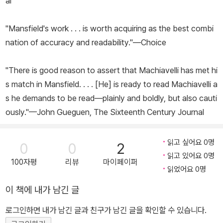
al
"Mansfield's work . . . is worth acquiring as the best combi
nation of accuracy and readability."—
Choice
"There is good reason to assert that Machiavelli has met hi
s match in Mansfield. . . . [He] is ready to read Machiavelli a
s he demands to be read—plainly and boldly, but also cauti
ously."—John Gueguen,
The Sixteenth Century Journal
읽고 싶어요 0명
0
0
2
읽고 있어요 0명
100자평
리뷰
마이페이퍼
읽었어요 0명
이 책에 내가 남긴 글
로그인하면 내가 남긴 글과 친구가 남긴 글을 확인할 수 있습니다.