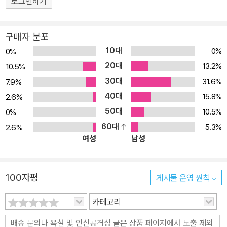
로그인하기
구매자 분포
10대
0%
0%
20대
13.2%
10.5%
30대
31.6%
7.9%
40대
15.8%
2.6%
50대
10.5%
0%
60대
5.3%
2.6%
여성
남성
100자평
게시물 운영 원칙
카테고리