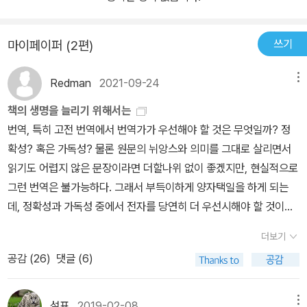
쓰기
마이페이퍼 (2편)
Redman
2021-09-24
메뉴
책의 생명을 늘리기 위해서는
번역, 특히 고전 번역에서 번역가가 우선해야 할 것은 무엇일까? 정
확성? 혹은 가독성? 물론 원문의 뉘앙스와 의미를 그대로 살리면서
읽기도 어렵지 않은 문장이라면 더할나위 없이 좋겠지만, 현실적으로
그런 번역은 불가능하다. 그래서 부득이하게 양자택일을 하게 되는
데, 정확성과 가독성 중에서 전자를 당연히 더 우선시해야 할 것이다.
의미 전달부터 제대로 이루어질 때 읽기 좋게 다듬어진 문장들도 의
더보기
미가 있을 것이기 때문이다.그래서 고전 번역서를 고를 때 문장이 '너
공감 (
26
)
댓글 (6)
무' 깔끔한 번역은 가급적 피하는 편이다. 문장이 깔끔하다는 것은 한
국인에게 읽기 편하다는 것인데, 그말인즉슨 원전의 고유성이 훼손되
고 지나치게 한국 독자 친화적으로 쓰였을 가능성이 크기 때문이다.
설표
2019-02-08
메뉴