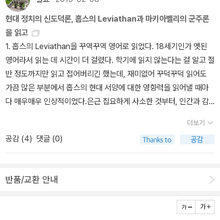
사실 고전이란 낯설고 불편한 책이다. 고전의 어휘, 문체, 책의 구조,
현대 정치의 신도덕론, 홉스의 Leviathan과 마키아벨리의 군주론
그리고 고전에 전제된 당시의 가치관까지. 모든 것이 낯설고 불편하
을 읽고
다. 고전을 쓴 저자는 우리와 역사적 맥락이 상이한 시공간에서 산 인
1. 홉스의 Leviathan을 꾸역꾸역 영어로 읽었다. 18세기인가 옛된
물들이다. 그들에게 있어서 당연하고 보통의 것이 우리의 그것과 다
영어라서 읽는 데 시간이 더 걸렸다. 학기에 읽지 않는다는 걸 알고 절
를 수밖에 없음은 필연적이다. 그러므로 고전을 읽을 때 어떤 식으로
반 정도까지만 읽고 접어버리긴 했는데, 재미없어 꾸덕꾸덕 읽어도
든 불편함은 감수해야 하는 요소이며, 그 또한 고전의 일부라고 할 수
가끔 많은 부분에서 홉스의 현대 서양에 대한 영향력을 읽어낼 때마
있다. 오히려 우리에게 너무 친숙하다는 느낌이 들 때 위화감을 느껴
다 매우매우 인상적이었다.은근 집요하게 사소한 것부터, 인간과 감
야 할 것이다. 이러한 사실로부터 고전을 번역할 때는 그 낯설음과 불
각부터 정치론까지 파고 들어가는 그의 이론을 죽 읽다보면, 사실 그
편한 느낌까지 살려야 고전을 정확하게 번역했다고 할 수 있겠다. 고
더보기
의 생각 자체가 흥미로운 점이 아주 많지는 않아도, 기본적으로 홉스
전 번역은 어떠해야 할 것인지 생각할 때, 하비 맨스필드가 번역한 마
공감 (
4
)
댓글 (0)
란 사람이 어떤 생각을 하는지 잘 이해가 된다는 최장점이 있다. 홉스
키아벨리의 <군주론>(The Prince, University of Chicago Pres
가 인간의 능력에 대해 딱히 긍정적이었다고 볼 수는 없고, 인간이 많
s)은 좋은 참고가 될 수 있다. 하비 맨스필드는 고급 영어 문장을 구사
은 한계를 가졌기 떄문에, 인간 본성에 대해 두려움이 많았다는 점이
하는 학자이고, 학자로서 자기 정체성을 삼는 인물의 글쓰기는 어떠
반품/교환 안내
나는 근본적으로 그를 이해하는 하나의 키워드라고 생각한다. 과학적
한지 알 수 있는 글을 쓰기에, 그가 쓴 <군주론> 서문(Introductio
이성, 국가, 종교가 그에게 왜 필요한 존재인지, 그리고 더 나아가서
n)과 번역에 관한 주석(A Note on the Translation)을 반복해서
특히 국가라는 지점에서, 왜 commonwealth가 필요하고, 인간 개
읽어볼 만하다.특히, 3 페이지 가량의 번역에 관한 주석을 통해 우리