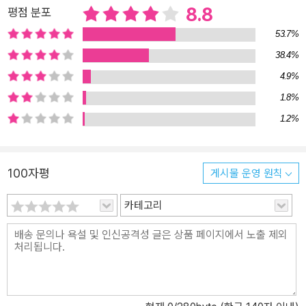
엄마가 한 말 아냐? 그런 말이 왜 나한테는 항상 예외인 건데.” 그린과
8.8
평점 분포
레인은 화자의 딸과 딸의 연인이 서로를 부르는 이름이다. 7년 동안
53.7%
교제한 사이로, 그린은 현재 대학교 시간 강사다. 동료 강사를 일방적
38.4%
으로 해직한 대학을 상대로 시위를 벌이고 있다. 성소수자에 대한 부
4.9%
당한 처우에 맞서느라 어느덧 세계와 불화하는 법, 세계를 거부하는
법에 익숙해진 투쟁의 삶을 살고 있다. 하지만 선입견과 편견에 갇혀
1.8%
듣고 싶은 것만 듣고 보고 싶은 것만 보는 세상은 이들의 이야기에 좀
1.2%
처럼 귀 기울이지 않는다. ■젠의 이야기 “손발이 묶인 채 어디로 보
내질지도 모르고 누워 있는 저 여자가 왜 나로 여겨지는지 어떻게 설
명해야 할까. 어쩌면 나도, 딸애도 저 여자처럼 길고 긴 삶의 끝에 처
100자평
게시물 운영 원칙
박히다시피 하며 죽음을 기다리는 벌을 받게 될까.” 화자가 요양원에
서 돌보는 노인. 젊은 날 해외에서 공부하며 한국계 입양아들을 위해
카테고리
일하고 한국에 돌아와서는 이주 노동자들을 위해 일하다 이제는 치매
에 걸려 요양원에 머무르고 있다. “젊은 날의 그 귀한 힘과 정성, 마음
과 시간”을 아무 상관도 없는 이들에게 “함부러 나눠”주고 지금은 충
분한 돈을 내고 요양원에 들어왔으나 가족도 없는 치매 노인인 탓에
정당한 대우를 받기는커녕 값싼 요양원으로 쫓겨날 처지에 놓여 있