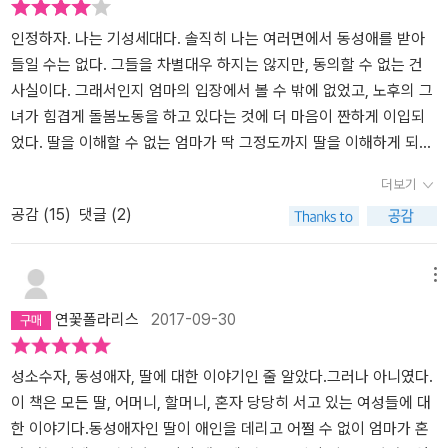
마다 확인한다. 소설 속 삶은 누군가의 삶일 수 있으며 타인에게 피해
부모들은 평생 생각할 이유도, 필요도 없는 그런 문제를 던져 주고 어
봉 또는 월급이라는 - 표현되는 경제 논리, 자본 논리 앞에서 돌봄은
버지와 당당하게 남들처럼 내가 일하는 만큼 내가 쓰길 원했던 제 자
를 주지 않는 그들은 혐오의 대상이 아니니 무조건 그들의 삶을 두 팔
디 이걸 한번 넘어서 보라는 식으로 날 다그치고 닦달하는 걸까요. 왜
돈과 직결될 수밖에 없다. 요양소들이 모두 이런 모습을 지니고 있지
신과의 많은 갈등과 서로에게 뾰족한 가시 돋친 말들을 내뱉으며 서
인정하자. 나는 기성세대다. 솔직히 나는 여러면에서 동성애를 받아
벌려 환영할 수는 없지만 이해하려고 노력해야 한다는 정확하고 명징
저를 낳아 준 나를 이토록 슬프게 만드는 걸까요. 내 딸은 왜 이토록
는 않겠지만 돈을 목표로 하는 요양소들이 보호사들에게 요구하는 일
로를 불신하고 인생에서 도움이 안되는 존재로 생각까지 했던 것이
들일 수는 없다. 그들을 차별대우 하지는 않지만, 동의할 수 없는 건
한 사실. 누구나 자신의 삶을 살고 있다. 그저 보통의 삶 말이다. 지긋
가혹한 걸까요. 내 배로 낳은 자식을 나는 왜 부끄러워하는 걸까요. 나
은 결국 돈을 벌 수 있게 하는 일이다. 인간적인 돌봄은 없다. 엄마가
이제는 갑갑했던 아버지에게서 벗어난 지 한참 되었음에도 삶이 윤택
사실이다. 그래서인지 엄마의 입장에서 볼 수 밖에 없었고, 노후의 그
지긋한 어제와 오늘을 살고 저 너머 어디에 좀 더 나은 내일이 있을 거
는 그 애의 엄마라는 걸 부끄러워하는 내가 싫어요. 그 애는 왜 나로
일하는 직장도 마찬가지다. 그럼에도 돌봄을 우선 가치로 두는 사람,
해지지 않은 이유가 무엇일까? 이 소설을 읽으면서 그런 생각을 많이
녀가 힘겹게 돌봄노동을 하고 있다는 것에 더 마음이 짠하게 이입되
라 소망하며 살고 있다. 그것이 동성애의 삶이든, 노년의 삶이든, 더운
하여금 그 애들 부정하게 하고 나조차 부정하게 하고 내가 살아온 시
그 직장에 오래 있을 수가 없다. 엄마 역시 해고 통보를 받는다. 왜냐
한 것 같아요.다시 되돌리기엔 너무 멀리 온 것 같고 사실 하실 만큼
었다. 딸을 이해할 수 없는 엄마가 딱 그정도까지 딸을 이해하게 되는
여름 끼니 걱정을 하는 엄마의 삶이든, 중2의 삶이든 각자 나름대로
간 모두를 부정하게 만드는 걸까요. -84쪽 '나'는 요양보호사로 일
하면 상품으로 대해야 할 사람을, 사람으로 대했기 때문이다. 이런
하셨기에 (나를) 포기하셔도 이해할 수 있다고 생각도 듭니다. 그리고
것이 참 합리적 결말 같았다. 더 이해할 수 있을 것이라는 기대감을 주
더보기
최선을 다해 살아간다. 그들 중 하나인 내게 ‘나’의 말은 뜨거운 위로
하고 있다. 그가 돌보는 '젠'이라는 노인은 많은 공부를 하고 많은 사
엄마는 '젠'이라는 과거에는 남을 돕고 좋은 일을 많이 했지만 지금은
한 번 찾아 가 보고 싶기도 한 마음도 들었지만 (이런 나를) 이해하거
지만, 여기까지가 끝이라 하는 것이 맞다는 생각도 든다. 딸과의 갈등
공감 (
15
)
댓글 (2)
로 다가온다. ‘이 애들은 삶 한가운데에 있다. 환상도 꿈도 아닌 단단
람을 도우면서 살아온 훌륭한 사람이다. 그럼에도 그는 찾아오는 가
누구도 돌보는 사람이 없고 치매까지 걸린 사람을 결국 제 집으로 데
나 받아들이기 힘드실 것을 생각하면 막상 발길이 떨어지지가 않네
뿐만 아니라 본인의 노동과 관련된 젠에 대한 안타까움도 잘 그려져
한 땅에 발을 딛고 서 있다. 내가 그런 것처럼. 다른 사람들이 그런 것
족이 없어 점점 요양원에서 가치가 떨어지게 되고, 많은 다른 요양원
리고 오는 일은 여전히 여성과 돌봄이 관계가 있다는, 여성이 돌봄을
요. 한편으로는 좋았던 추억 대신 불행했던 기억들로만 가득차서 원
있어서, 전체적으로 느낌이 좋은 소설이었다.
처럼. 이 애들은 무시무시하고 혹독한 삶 한가운데에 살아 있다.’ (14
노인들처럼 사용한 기저귀를 잘라서 쓰며 욕창이 생긴 채 방치되는
포기하지 못한다는 의미로 읽힌다. 자신보다 윗세대를 돌봄으로 대하
망하기도 했었으며 아직 제대로 성공하지 못한 제 자신이 부끄러워서
메뉴
9쪽) 소설을 읽으면서 나는 딸이 아닌 엄마만 보였다. 책을 다 읽은
상황에 이른다. '나'는 딸도 저렇게 젊은 시절 다른 사람을 돕겠다고
는 엄마는 자기 딸이 이런 모습을 보면서 자신을 따르기를 바라지 않
미루고 있는 것 같아요.작가님, 감사합니다.호 : 1. 인상적인 표지와 제
연꽃폴라리스
2017-09-30
지금도 세상의 모든 엄마를 떠올린다. 엄마이기 전에 여성인 사람. 엄
시간을 다 보내고 노년에는 가족이 없어 혼자가 될까 두려워한다. 탄
는다. 엄마는 동성애자인 딸에게 나중에 너도 이렇게 될 수 있다고 몸
목에 이끌려 읽게 된 김혜진작가님의 「딸에 대하여」를 비교적 빨리 읽
마라는 이유로 자신의 생을 희생하며 살아온 엄마들, 아이를 맡길 곳
력을 잃고 흐물흐물해진 살들이 앙상한 뼈에 겨우 매달려 있다. 덜렁
으로 보여주는 듯하다. 엄마는 여전히 '보통-정상'이라는 범주를 포기
었지만 결코 가볍지 않아서 읽으면서 많은 생각과 느낌이 교차되더군
이 없어 동동거리는 젊은 엄마들, 엄마가 된다는 부푼 기대를 품은 예
거리는 살들을 치대며 비누칠을 한다. 젠의 다리가 덜덜 떨린다. 거품
하지 않는다. 딸을 이해하려고 노력해도 이해까지 도달하는데 시간이
요.불호 : 1. 아버지를 이해하기도 어려운 데 다른 사람들을 이해하기
성소수자, 동성애자, 딸에 대한 이야기인 줄 알았다.그러나 아니였다.
비 엄마들. 그들이 살아갈 생이 제발 지금보다 평등하고 아름답기를.
이 묻은 손으로 사타구니를 꼼꼼히 매만지고 시커먼 욕창 주변에 일
얼마나 걸릴지 모른다. '내가 너희를 이해할 수 있는 기적 같은 일이
는 더 어렵겠지요. 솔직히 동성연인인 레인과 그린을 완전히 이해할
이 책은 모든 딸, 어머니, 할머니, 혼자 당당히 서고 있는 여성들에 대
서로를 배려하고 존중하는 날들이기를. 징그럽고도 길고 긴 삶이 그
어난 죽은 살들을 떼어 낸다.어쩌자고 이 여자는 이렇게 오래 살아 있
일어날까. 때로 기적은 끔찍한 모습으로 오기도 하니까. 포기하지 않
수 있다고는 말 못할 것 같아요.
한 이야기다.동성애자인 딸이 애인을 데리고 어쩔 수 없이 엄마가 혼