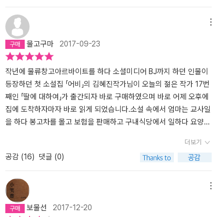
‘젠’이 서로에게 보호자가 되어 살아가는 집, 누군가에게는 이상한 삶
떻게든 자식을 내가 이해할 수 있는 범위 내의 세계에 붙잡아두려고
나아가게 하지 못하고, 서로가 엉켜 더욱 낮은 곳으로 끌어내리는 역
으로 보일 것이다. 거창하고 우아한 말로 연대하는 게 아니라 그저 살
애쓰는 건 아닐까. 좋은 학교에 들어가고, 번듯한 직장을 얻고, 결혼하
할을 하기 때문이다. 절대로 그러면 안 되는데... 여전히 성소수자에
메뉴
아가는 것뿐인데 말이다. 이 책의 제목은 『딸에 대하여』다. 제목만
여 자식을 키우는 삶. 이 책의 화자는 자신을 희생하며 열심히 살아온
대한 혐오가 심하고, 초등학교에서 페미니즘 교육을 했다는 이유로
물고구마
2017-09-23
생각하면 딸에 대한 이야기로 엄마는 딸에 대해 모르는 게 없다고 자
전형적인 어머니이다. 그는 하나뿐인 딸이 공부도 잘하니 많은 희망
여러 곳에서 항의를 받은 교사가 있고, 교육방송에서는 이런 성소수
신하는 것처럼 들리기도 한다. 한편으로는 엄마가 아닌 객관적인 시
과 기대를 걸었지만, 어느샌가 딸은 그가 도무지 이해할 수 없는 세계
자들이 참여하던 프로그램이 종료하는 일도 있었으니... 이들이 살아
선으로 누군가 딸에 대하여 이야기를 해주기를 바라는 간절함이 느껴
에 있다. 딸은 동성 파트너와 7년을 동거하고 있고, 보따리 강사로 일
갈 세상은 우리 사회에서 정상 범주 - 정상과 비정상으로 나누는 일이
작년에 물류창고아르바이트를 하다 소셜미디어 BJ까지 하던 인물이
지기도 한다. 딸과 연인을 통해 동성애에 대한 사회의 불편한 시선과
하다가 동료 강사가 동성애자라는 이유로 해고당하자 이를 바로잡기
이미 비정상인데, 다수를 벗어난 사람들을 비정상이라고 칭하는 현실
등장하던 첫 소설집 「어비」의 김혜진작가님이 오늘의 젊은 작가 17번
마주하고 요양보호사란 직업을 통해 늙음과 죽음을 본다. 자유롭게
위해 시위를 한다. 그 때문에 보증금까지 까먹어 버리고 갈 곳이 없어
에서 그냥 이 용어를 쓰면 - 에 속한다고 여기는 사람보다 험난할 수
째인 「딸에 대하여」가 출간되자 바로 구매하였으며 바로 어제 오후에
자신이 원하는 삶을 살 권리, 인간답게 죽을 수 있는 보통의 권리를 생
'나'가 가진 전재산인 2층 주택에 자신의 파트너와 함께 들어와 살게
밖에 없다. 이 소설을 보라. 동성애자 딸이 나온다. 그런데 주인공은
집에 도착하자마자 바로 읽게 되었습니다.소설 속에서 엄마는 교사일
각한다. 그 권리를 부여하는 이는 누구일까. 『딸에 대하여』에는 그저
된다. 매일같이 딸(그린)과 그의 파트너(레인)의 모습을 마주하면서,
동성애자 딸이 아니다. 동성애자 딸을 바라보는 엄마가 주인공이다.
을 하다 봉고차를 몰고 보험을 판매하고 구내식당에서 일하다 요양원
살아가는 이야기였다. 나와 다른 삶을 살아가는 누군가의 이야기. 그
이제라도 딸이 정신차리고 번듯한 신랑감을 데려와 결혼할 수도 있지
엄마가 서술자로 나와 자신과 딸, 그리고 '젠(이제희)'이라는 여성의
에서 어르신들을 돌보는 일까지 하며 딸은 여러 곳의 대학을 전전하
더보기
들만의 이야기가 아닌 우리 주변의 이야기 말이다. 자식을 가진 엄마
않을까 하는 희망을 버리지 못하면서, '나'는 고단한 삶을 이어 간다.
삶을 이야기한다. 우선 엄마는 교사라는 직업을 가졌었지만 딸을 키
는 보따리 강사인 동시에 비정규직이며 그 것도 모자라 같은 동성의
공감 (
16
)
댓글 (0)
라면 누구나 ‘나’와 다르지 않은 입장에 놓여 있고 우리 모두에게
사실 '나'는 혐오와 배제를 지지하는 태도와는 거리가 멀게 살아 왔다.
우기 위해 직장을 포기한다. 그렇다고 일을 안 할 수는 없다. 딸이 큰
연인과 7년동안 만나고 있는 데 소설을 읽으면서 저는 아버지와 많은
‘젠’은 가까운 미래에 도래할지도 모를 나의 모습이 될 수 있다. 여성
딸에게도 그래서는 안 된다고 가르쳐 왔다. 그러나 왜 나를 이해하지
다음 살아가기 위해 직장을 얻는데, 마지막에 얻은 직장이 요양보호
다툼을 했던 것이 떠올랐습니다.그리고 띠팟처럼 얼굴도 목소리도 모
이 여성을 사랑하는 일, 남성이 남성을 사랑하는 일, 그것은 지탄받아
못하느냐 묻는 딸에게, 너는 내 딸이니까, 라고 대답하고 만다. '내 문
사다. 아픈 사람, 이젠 죽음을 앞둔 사람을 돌보는 사람. 엄마의 역할
르는 후원자님들에게 도움만 받았던 것도 떠올랐습니다.소설에서처
메뉴
야 할 일이 아니다. 그들의 선택과 삶은 그냥 그들의 것이다. 있는 그
제만 아니면 관용적일 수 있는' 대다수의 사람들의 방심한 마음을 이
은 이렇게 줄곧 누군가를 돌보는 일로 점철된다. 이것이 인정받아야
럼 저는 동성애자나 동성인 친구와 연인 관계는 아니지만 남들처럼
보물선
2017-12-20
대로 인정하는 일, 우리에겐 왜 이토록 어려운 것일까. 소설을 읽을 때
소설은 파고 든다. 내 딸은 하필이면 왜 여자를 좋아하는 걸까요. 다른
하지만 자본의 논리 앞에서는 절대로 인정받을 수 없다. 수치로 - 연
좋은 데 취업하고 좋은 사람과 결혼하여 행복하게 살기를 바랬을 아