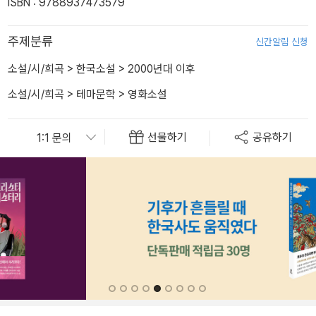
ISBN : 9788937473579
주제분류
신간알림 신청
소설/시/희곡
>
한국소설
>
2000년대 이후
소설/시/희곡
>
테마문학
>
영화소설
선물하기
공유하기