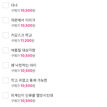
다나
구매가
10,500
원
저편에서 이리가
구매가
10,500
원
키오스크 학교
구매가
11,200
원
여름철 대삼각형
구매가
10,500
원
꽤 낙천적인 아이
구매가
10,500
원
작고 귀엽고 통제 가능한
구매가
10,500
원
외계인이 인류를 멸망시킨대
구매가
10,500
원