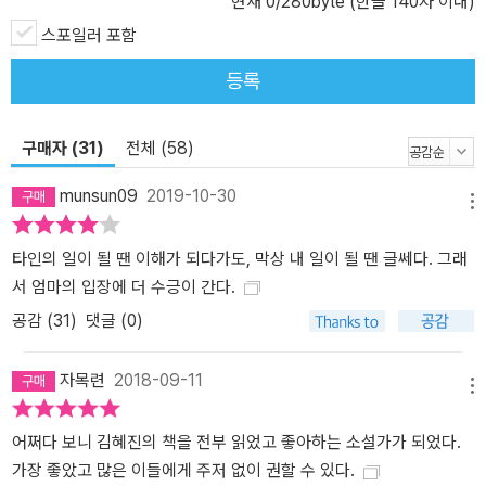
현재
0
/280byte (한글 140자 이내)
다. 평생을 소외된 자들을 돌보는 데 헌신한 삶이지만 정작 누구도 자
스포일러 포함
신을 돌봐주지 않는 젠의 비참한 노후. 그리고 젠에게 곧잘 자신을 투
영하는 ‘나’. 이는 ‘늙은 여성’이 한국 사회에서 자리할 수 있는 위치를
등록
비판적으로 드러낸다.
구매자 (31)
전체 (58)
munsun09
2019-10-30
메뉴
타인의 일이 될 땐 이해가 되다가도, 막상 내 일이 될 땐 글쎄다. 그래
서 엄마의 입장에 더 수긍이 간다.
공감 (
31
)
댓글 (0)
자목련
2018-09-11
메뉴
어쩌다 보니 김혜진의 책을 전부 읽었고 좋아하는 소설가가 되었다.
가장 좋았고 많은 이들에게 주저 없이 권할 수 있다.