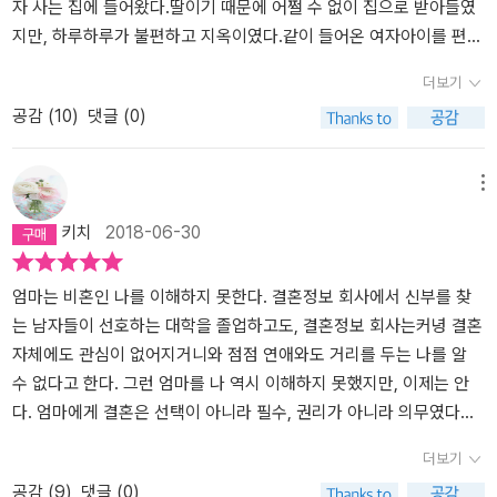
래도 살만하다고 말할 수 있기를 바란다. 내 딸에 대하여, 내 아들에
는 걸까.이런 순간 삶이라는 게 얼마나 혹독한지 비로소 알 것 같다.
는다면 언젠가 오긴 오겠지. 그럴 수도 있겠지. 하지만 그건 시간이 필
자 사는 집에 들어왔다.딸이기 때문에 어쩔 수 없이 집으로 받아들였
대하여, 내 삶에 대하여 모두에게 당당하게 말할 수 있는 날들이 오기
하나의 산을 넘으면 또 하나의 산이 나타나고 또 다음 산이 나타나고.
요한 일이잖니. 나한테 그만큼의 시간이 남았는지 모르겠다.' (194-1
지만, 하루하루가 불편하고 지옥이였다.같이 들어온 여자아이를 편하
를. 신랄하고 집요한 생이여, 이젠 안녕. 산뜻하고 개운한 인사를 건넬
어떤 기대감에 산을 넘고 마침내는 체념하면서 산을 넘고. 그럼에도
95쪽) 이것이 소설의 마지막 부분에 딸애와 함께 사는 사람에게 하는
게 딸의 친구가 아닌 애인으로 바라봐야하는 엄마의 입장은 어떨까?
더보기
날을 기대한다.
삶은 결코 너그러워지는 법이 없다. 관용이나 아량을 기대할 수 없는
말이다. 이 말에서도 어떤 희망이 읽히는데... 소설의 맨 끝은 이렇게
그냥 평범하게 남자를 만나고 결혼하고 아이를 낳고 살아가기를 바랬
공감 (
10
)
댓글 (0)
상대. 그러니까 결국은 지게 될 싸움. 져야만 끝이 나는 싸움. -91
끝난다. '지금 내가 생각하는 건 아득한 내일이 아니다. 마주 서 있는
다.왜 자신의 딸이 그런 삶을 선택했는지, 왜 대학 강사로서의 불평등
쪽 화자가 느끼는 두려움은 실체가 없는 동성애혐오와 달리 분명한
지금이다. 나는 오늘 주어진 일들을 생각하고 오직 그 모든 일들을 무
한 것을 대변해서 그렇게 소리를 내는지 엄마는 도저히 받아들일 수
실체가 있는 것이다. 돌봄을 가족에게만 미루는 이 사회에서, 법률상
사히 마무리하겠다는 생각만 한다. 그런 식으로 길고 긴 내일들을 지
없었다.요양병원에서 아무런 가족도 없이 점점 죽어가는 할머니를 돌
메뉴
가족을 결혼과 혈연으로만 구성시켜 주는 이 사회에서, 결혼하지 못
날 수 있을 거라고 믿어 볼 뿐이다.' (197쪽) '젠'의 장례식장에서 엄마
보면서 엄마의 생각은 더 간절해졌을 것이다.결국은 딸이 그렇게 혼
키치
2018-06-30
하고 자식도 낳지 못하며 쉽게 직장을 잃고 마는 동성애자 커플은 너
가 속으로 하고 있는 다짐이다. 이 다짐을 가만히 생각해 보면 엄마는
자 죽어가는 삶이 될까봐, 나중에 홀로 남을까봐 딸을 그냥 봐 줄 수가
무나 허약한 울타리인 것이다. 엄마인 자신이 든든한 울타리가 되어
딸이 늙었을 때, 자신이 생각하는 보통 가족을 이루지 못했을 때 겪게
없었다.엄마와 딸과 딸의 동성애인과 요양소의 할머니까지 이 어울리
주기에는 빈곤이 발목을 잡는다. 돈은 늘 문제가 되니까. 이렇게 <딸
될, 혹 '젠'과 같은 최후를 맺지 않을까 걱정하는 자신을 질책한다고
지 않는 조합이 한 공간에서 얼마나 숨막히고, 서로 상처를 받는지그
엄마는 비혼인 나를 이해하지 못한다. 결혼정보 회사에서 신부를 찾
에 대하여>는 동성애를 바라보는 혐오와 편견의 시선을 넘어서서, 동
할 수 있다. 내일은 내일이다. 지금은 지금이다. 딸이 지금 자신의 파
한 명 한 명의 문장들이 마음에 닿았다.책 속의 딸은 이기적이게도 여
는 남자들이 선호하는 대학을 졸업하고도, 결혼정보 회사는커녕 결혼
성애자들을 사회적 약자로 만들어버리는 이 사회의 시스템에 대해 생
트너와 함께 행복하게 살고 있다면 그것으로 그만이다. 오늘을 오늘
러가지 상황에서 '엄마는 엄마니까, 나를 좀 봐달라'라고 하면서 정
자체에도 관심이 없어지거니와 점점 연애와도 거리를 두는 나를 알
각하게 한다. 읽는 내내 마음이 아릿하고 답답했다. 그들이 무슨 잘못
답게 살아가면 그것으로 삶은 되었다고 할 수 있다. 이런 생각을 하게
작 삶에 대해서는 '자신의 삶'이라면서 엄마를 배척한다.나도 이렇게
수 없다고 한다. 그런 엄마를 나 역시 이해하지 못했지만, 이제는 안
을 했기에 그토록 힘든 조건들을 견뎌내며 살아가야 하는 걸까. 만약
하는 결말이다. 하지만 엄마는 자신이 살아온 삶에 비추어 딸이 살아
너무나 당연하다듯이 엄마에게 대했던 것들이 떠올라서 가슴이 아팠
다. 엄마에게 결혼은 선택이 아니라 필수, 권리가 아니라 의무였다는
훗날 내 아이들이 성소수자로서 살아가게 되거나 그들을 비롯한 약자
갈 날들을 생각하는 태도를 완전히 버리지 못할 것이다. 그럼에도 노
다.그리고 딸에 대해 어쩔 수 없이 딸이니까 받아들일 수 밖에 없는 엄
걸. 가난한 부모의 생계 부담을 덜기 위해, 좋은 회사에 다니지만 실상
더보기
들을 위해 가진 것을 내던지로 힘겨운 길을 택한다면 나는 과연 제3
력할 것이다. 언젠가는... 그런... 여기에 여성과 성소수자라는 이중억
마의 모습을 보면서, 엄마의 독백을 들으면서우리 엄마도 나에 대해
은 비정규직이라서 한 살 한 살 먹을수록 퇴사 압력을 받고 있던 젊은
공감 (
9
)
댓글 (0)
자로서 떠들던 것처럼 올바르다 생각하는 태도를 유지할 수 있을까.
압을 받고 있는 사람들이 부끄러워하지 않고 그냥 자신들 삶을 살아