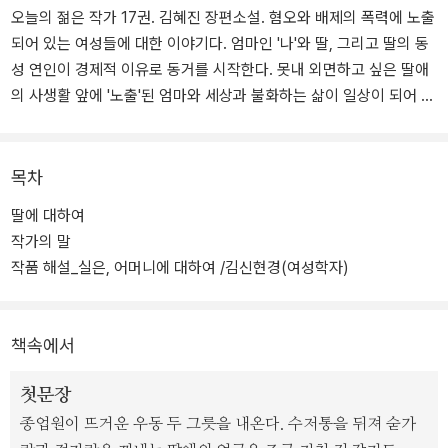
오늘의 젊은 작가 17권. 김혜진 장편소설. 혐오와 배제의 폭력에 노출
되어 있는 여성들에 대한 이야기다. 엄마인 '나'와 딸, 그리고 딸의 동
성 연인이 경제적 이유로 동거를 시작한다. 못내 외면하고 싶은 딸애
의 사생활 앞에 '노출'된 엄마와 세상과 불화하는 삶이 일상이 되어 버
린 딸. 이들의 불편한 동거가 이어지며 엄마의 일상은 예기치 못한 방
향으로 흘러간다.
목차
김혜진은 힘없는 이들의 소리 없는 고통을 '대상화하는 바깥의 시선
딸에 대하여
이 아니라 직시하는 내부의 시선'으로, '무뚝뚝한 뚝심의 언어'로 그린
작가의 말
다는 평가를 받으며 개성을 인정받아 온 작가다. 홈리스 연인의 사랑
작품 해설_실은, 어머니에 대하여 /김신현경(여성학자)
을 그린 <중앙역>은 바닥없는 밑바닥 인생의 고달픔을 건조하고 미
니멀한 문장으로 표현해 새로운 감각의 '가난한 노래'를 완성했고, 소
외된 청춘들의 출구 없는 인생을 다룬 소설집 <어비>는 "사회의 부조
책속에서
리를 직시하는 단단한 마음"이라는 호평을 받으며 김준성 문학상 최
종 후보에 올랐다.
첫문장
종업원이 뜨거운 우동 두 그릇을 내온다. 수저통을 뒤져 숟가
<딸에 대하여>는 한국 사회의 부조리한 일면을 보여 준다는 점에서