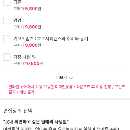
급류
구매가
9,800
원
엉엉
구매가
9,800
원
키코게임즈 : 호모사피엔스의 취미와 광기
구매가
9,800
원
가장 나쁜 일
구매가
10,500
원
더보기
알라딘 뷰어에서 이용 가능한 디지털상품 / 다운로드 후 이용 권장 / 프린트
불가 / 배송 불가
편집장의 선택
"못내 외면하고 싶은 딸애의 사생활"
여성들의 이야기. 엄마는 홀로 요양보호사로 일하며 생계를 꾸린다.