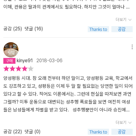
라질 게 뻔했다. ‘나’에게 중요한 건 단 하나 딸의 인생이다. 부당한 일
이해, 관용은 딸과의 관계에서도 필요하다. 하지만 그것이 얼마나 어
에 항의하고 목소리를 내는 건 딸이 아니라 다른 사람이 하면 좋겠다.
려운가? <딸에 대하여> 속의 딸은 엄마인 '나'가 이해할 수 없는 낯선
더보기
동성애자란 이유로 부당 해고를 당하는 게 딸이 될까 무섭고 두렵다.
세계에 가 있다. 엄마가 세상의 전부라고 알던 아이. 내 말을 스펀지처
공감 (
25
)
댓글 (16)
딸의 연인인 ‘그 애’가 밉다. 모든 걸 ‘그 애’ 탓으로 돌리고 싶다. 딸이
럼 빨아들이며 성장한 아이. 아니다, 하면 아니라고 이해하고 옳다, 하
시위 현장에서 다쳤다는 말을 듣지 않았더라면, 딸과 뜻을 같이 하는
면 옳은 것으로 받아들이던 아이. 잘못했다고 말하고 금세 내가 원하
이 가운데 심하게 다친 이가 있다는 걸 몰랐다면 ‘나’는 어땠을까. 덜
는 자리로 되돌아오던 아이. 이제 아이는 나를 앞지르고 저만큼 가 버
메뉴
괴롭고 덜 힘들었을지도 모른다. 그러나 그 모든 걸 목도하고 분노하
렸다. 이제는 회초리를 들고 아무리 엄한 얼굴을 해 봐도 소용이 없다.
kinye91
2018-03-06
고 말았다. 왜 내 딸이 다쳐야 하는지, 왜 딸의 친구가 중환자실에 누
딸애의 세계는 나로부터 너무 멀다. 딸애는 다시는 내 품으로 돌아오
워있어야 하는지. 다양성을 존중하는 사회라고 말한다. 학교에서는
지 않을 것이다. -97쪽 5살, 3살인 내 아이들은 엄마의 품과 곁을 최
다문화 체험을 하고 장애아와 통합교육을 한다고 한다. 정부는 수많
고로 여긴다. 사랑한다고 하면 내가 더 많이 사랑한다는 말을 돌려주
양성평등 시대. 참 오래 전부터 하던 말이고, 양성평등 교육, 학교에서
은 정책을 쏟아낸다. 정책과 현실 사이의 괴리감은 좁혀지지 않는다.
고 뽀뽀를 퍼부으면 간지러워하며 행복하게 웃는다. 고집을 부리다가
도 강조하고 있고, 성평등은 이제 두 말 할 필요없는 당연한 일이 되어
커밍아웃을 하는 연예인을 이해할 수 있다. 심지어 응원할 수도 있다.
도 결국은 눈물을 흘리며 안겨드는 어린 것들. 곁에서 떨어지려고 하
있다고 할 수 있다. 적어도 이론에서는. 그런데 현실을 따져보면 과연
하지만 내 아이가 그런 성향이라면 그건 나만의 비밀이 될지도 모른
지 않는 아이들로 인해 지치다가도 겨우 몇 년만 지나면 사춘기가 찾
그럴까? 미투 운동으로 대변되는 성추행 폭로들을 보면 여전히 여성
다. 모든 일은 나에게도 일어날 수 있는데, 나에게만은 일어나지 않기
아와 엄마가 뭘 알아!라며 방문을 쾅 닫고 들어가 버리겠지, 하는 생각
들은 남성들에게 차별을 받고 있다. 성추행뿐만이 아니라 승진에서
를 바라는 이기적인 마음을 질책할 수 없다. 어쩌면 ‘나’는 그 두 마음
이 들면 지금이 가장 좋은 때라는 어머니들의 말이 떠오른다. 내 품으
도 여전히 유리벽이 존재한다고 하는데... 이런 현실에 동성애자 여성
더보기
사이를 오가는 중인지도 모른다. ‘나’가 ‘젠’을 외면하지 않고 집으로
로 키운 자식이 내게서 떨어져 자기만의 세계로 가버리는 것. 세상의
은 더욱 힘든 삶을 살아갈 수밖에 없겠다. 여성이라는 존재에 성소수
공감 (
22
)
댓글 (0)
데리고 왔을 때 딸은 엄마가 당황스럽다. 딸과 ‘그 애’, 그리고 ‘나’가
부모들은 그 공허함을 어떻게 딛고 살아가는 걸까. 그게 힘들어서 어
자라는 존재가 덧붙여지니 이들이 서로를 보듬고 더 나은 조건으로