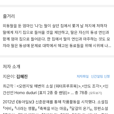
줄거리
외동딸을 둔 엄마인 ‘나’는 딸이 살던 집에서 쫓겨 날 처지에 처하자
딸에게 자기 집으로 들어올 것을 제안하고, 딸은 자신의 동성 연인과
함께 엄마 집으로 들어온다. 한 집에서 딸의 연인과 마주하는 것도 모
자라 딸은 동성애 문제로 대학에서 해고된 동료들을 위해 시위에 나
서고, 급기야 함께 시위하는 사람들마저 집을 드나든다. ‘나’는 많이
배우고 똑똑한 딸이 거리에서 시위하며 사람들에게 무시당하는 인생
을 사는 것을 받아들일 수 없다. 분노와 미움은 딸의 연인을 향한다.
저자 소개
한편 노인요양병원에서 치매 환자를 돌보는 요양 보호사로 일하는
지은이:
김혜진
저자파일
신간알림 신청
‘나’는 담당 환자인 젠에게서 자신의 미래를 보는 것만 같아 병원의 요
구에도 불구하고 성심껏 젠을 돌본다. 하지만 요양소는 가족도 없고
최근작 :
<오렌지빛 해변의 소설 (워터프루프북)>
,
<안도 조각>
,
<인
의식도 불분명한 젠을 저렴한 병원으로 옮겨 이익을 남길 생각뿐이
간선언 Homo duduri (표지 2종 중 랜덤)>
… 총 78종
(모두보기)
다. 집에서도 일터에서도 ‘나’는 입장을 요구받고, ‘나’의 고민은 깊어
2012년 《동아일보》 신춘문예를 통해 작품활동을 시작했다. 소설집
져만 가는데......
『어비』 『너라는 생활』 『축복을 비는 마음』 『달걀의 온기』, 장편소설