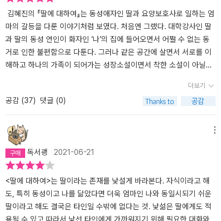
김혜진의 『딸에 대하여』는 동성애자인 딸과 요양보호사로 일하는 엄
마의 갈등을 다룬 이야기처럼 보였다. 처음엔 그랬다. 대학강사인 딸
과 딸의 동성 연인이 화자인 ‘나’의 집에 들어오면서 어쩔 수 없는 동
거로 인한 불편함으로 다툰다. 그러나 같은 공간에 살면서 서로를 이
해하고 하나의 가족이 되어가는 성장소설이면서 착한 소설이 아닐까
기대했다. 나는 왜 그렇게 생각했을까? 엄마니까 딸을 이해할 수 있을
더보기
거라 여겼던 걸까. 아니면, 딸이 엄마의 바람대로 연인과 헤어지고 남
공감 (
37
)
댓글 (0)
자를 만나 결혼하고 아이를 낳는 삶을 선택할 거라 생각한 걸까. 젊
은 시절 선생님이었던 ‘나’는 요양보호사다. 육십이 넘은 나이에도 일
을 할 수 있다는 걸 보여주려는 게 아니다. 딸에게는 자신을 부양할 능
메뉴
력이 없고 삶은 언제 끝날지 알 수 없기 때문이다. 요양보호사라는 직
독서괭
2021-06-21
업은 우리의 삶이 얼마나 신랄하고 집요하지 보여준다. ‘나’가 돌보는
‘젠’이라는 여성을 통해서 잔혹한 현실을 확인한다. 그러니 딸이 제대
로 된 삶을 살기를 바란다. 남들처럼, 평범하게. ‘나’에게 ‘젠’은 딸의
<딸에 대하여>는 딸이라는 존재를 낯설게 바라본다. 자식이라고 해
미래처럼 보였을 것이다. 많에 배우고 약자를 위해 일하고 봉사하며
도, 특히 동성이고 나를 닮았다면 더욱 엄마인 나와 동일시되기 쉬운
사회의 존경을 받았지만 결국엔 자식 하나도 없는 치매의 노인. 자신
딸이라고 해도 결국은 타인일 수밖에 없다는 것. 낯섦은 딸에게도 적
의 의지와 상관없이 수치스러운 생을 이어가다 결국엔 무연고자로 사
용될 수 있고 따라서 낯선 타인에게 가까워지기 위해 필요한 대화와