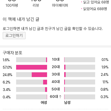
읽고 있어요 68명
넘치는 장면으로 구현하며 우리 내면의 이중 잣대를 적나라하게 해부
100자평
리뷰
마이페이퍼
읽었어요 688명
한다는 점에서 색다른 매력을 선보인다. 한편 ‘퀴어 딸’을 바라보는 엄
마가 ‘최선의 이해’에 도달해 가는 과정을 통해 작가는 타인을 이해하
이 책에 내가 남긴 글
는 행위의 한계와 가능성이 서로 갈등하며 발전하는 모습을 보여 준
로그인하면 내가 남긴 글과 친구가 남긴 글을 확인할 수 있습니다.
다. 이는 타인을 향한 시선을 다루는 김혜진만의 성과라 할 만하다. ■
로그인하기
엄마의 이야기 “내 딸은 하필이면 왜 여자를 좋아하는 걸까요. 다른
부모들은 평생 생각할 이유도, 필요도 없는 그런 문제를 던져 주고 어
디 이걸 한번 넘어서 보라는 식으로 날 다그치고 닦달하는 걸까요.”
구매자 분포
전직 초등학교 교사. 남편은 병환으로 사망. 노인요양병원에서 일하
10대
0.1%
1.6%
며 딸과 딸의 동성 연인과 한 집에 살고 있다. 일찍이 딸을 돌보기 위
20대
1.9%
57.0%
해 교사 직업을 그만두고 도배장이, 유치원 통학 버스 운전, 보험 세일
30대
2.4%
24.8%
즈, 구내식당에서 음식 만들기 등 닥치는 대로 일하며 끝없는 노동 속
40대
1.1%
에서 살아 왔다. 딸이 대단히 성공적인 삶을 살아 주리라 기대한 건 아
6.2%
니지만 이토록 예기치 못한 삶은 받아들이기 힘들다. 작품 내내 엄마
50대
0.8%
3.4%
는 자신에 대해, 딸에 대해, 미래에 대해, 인생에 대해, 독백을 멈추지
60대
0.3%
0.4%
않는다. ■그린과 레인의 이야기 “세상엔 다양한 사람들이 있다며?
여성
남성
각자 살아가는 방식이 다르다며? 다른 게 나쁜 게 아니라며? 그거 다