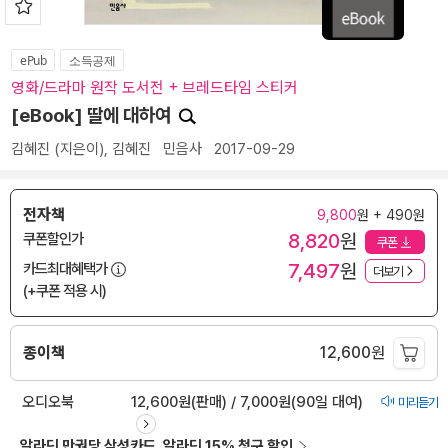
ePub
소득공제
영화/드라마 원작 도서전 + 브레드타임 스티커
[eBook] 딸에 대하여
김혜진
(지은이),
김혜진
민음사
2017-09-29
전자책
9,800
원 + 490원
8,820
원
쿠폰할인가
쿠폰
7,497
원
카드최대혜택가
더보기
(+쿠폰 적용 시)
종이책
12,600
원
오디오북
12,600원(판매) / 7,000원(90일 대여)
미리듣기
알라딘 만권당 삼성카드, 알라딘 15% 청구 할인