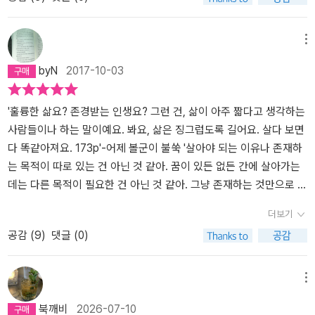
이런 생각이 들었겠구나 싶어서 마음이 아렸다.남편이 죽고 혼자 요
시절의 엄마에게 결혼은 생존과 직결되는 문제였다는 걸 안다. 김혜
이런저런 생각에 머릿속이 복잡해졌다. 엄마로서 '나'가 선택할 수 있
갈 수 있는 사회를 만들어야 한다. 너무도 당연한 다름이 차별이 되면
양소에서 일하면서 모든 일에 진심을 가지고 열심히 하는 엄마,여자
진의 장편소설 <딸에 대하여>에도 나와 엄마처럼 살아온 배경이 다
는 길은 두 가지다. 딸이 속한 낯선 세계와 단절하거나, 그 세계와 연
안 되는, 그런 사회... 소설을 읽으며 엄마의 고민을 엿볼 수 있어서 좋
애인이 있고, 언제 쫓겨날지 모르는 불안한 직업을 가지고 있지만 자
르고, 생각과 가치관이 다른, 그래서 마주칠 때마다 으르렁댈 수밖에
메뉴
결되거나. 소설 속에서 '나'는 여전히 딸이 번듯한 남자와 결혼하리라
았다. 이 소설에서 엄마는 끝까지 딸의 파트너를 '그 애'라고 한다. 자
신의 소신이 있는 딸,가족이 없지만, 그래서 요양소에서 쓸쓸히 죽어
없는 모녀가 나온다. 소설의 화자인 '나'는 어느 날 외동딸로부터 살던
byN
2017-10-03
는 희망을 완전히 접지 못하지만, 손이 야무지고 예의바른 딸의 파트
기 딸을 '그린'이라고 부르는 파트너를 못마땅해 하면서도 말이다. 엄
가고 있지만, 꾸준히 얼굴도 모르는 누군가를 후원했던 어떤 할머니,
집에서 쫓겨나게 되었으니 집으로 들어오겠다는 통보를 받는다. 그것
너를 마음으로 받아들이지 못하지만, 그래도 단절보다는 연결을 택한
마가 딸을 이해하는 순간, '그 애'는 자기 이름을 찾을 수 있을텐데...
딸의 애인으로 다같이 한 집에 사는 불편함이 있지만 자신의 진심을
도 동성 애인과 함께. '나'는 다 큰 딸의 동성 애인과 함께 살게 된 상황
다. 이렇게 연결을 택하는 사람이 많아질수록, 세상은 조금씩 나아질
소설에 아주 잠깐, 지나가듯이 그 애의 이름이 나온다. '레인' '이제 매
꾸준히 보이는 그녀등참 다양한 입장에서 여러가지 삶을 들여다보게
이 탐탁지 않지만, 딸의 태도는 단호하고 딸의 동성 애인도 막상 만나
'훌륭한 삶요? 존경받는 인생요? 그런 건, 삶이 아주 짧다고 생각하는
것이다. 그렇지 않은가? 엄마가 세상의 전부라고 알던 아이. 내 말을
일 아침 나는 주방에서 그 애와 마주쳐야 한다. 레인. 그러나 그 이름
만든다.이야기에도 빠져들지만 공감되고, 마음을 울리는 문장들이 많
보니 딱히 흠잡을 구석이 없다. '나'는 딸에게 또래 여자들처럼 결혼해
사람들이나 하는 말이예요. 봐요, 삶은 징그럽도록 길어요. 살다 보면
스펀지처럼 빨아들이며 성장한 아이. 아니다, 하면 아니라고 이해하
을 소리 내어 발음한 적은 없다.' (46쪽) 엄마가 그 애를 '레인'이라
아서 여러번 곱씹어보게 만드는 매력도 있다.딸로서, 엄마로서, 가족
서 아이 낳고 평범하게 살라고 성화를 부리지만, 딸은 동성 애인과의
다 똑같아져요. 173p'-어제 볼군이 불쑥 '살아야 되는 이유나 존재하
고 옳다, 하면 옳은 것으로 받아들이던 아이. 잘못했다고 말하고 금세
고 부르는 순간, 그 애는 엄마에게 이해받게 된다. 엄마는 그 애를 이
이 없이 홀로 죽어가는 할머니로서, 동성애자로서, 아니 그냥 여자로
생활에 만족하며 급기야 동성애 문제로 대학에서 해고된 동료들을 위
는 목적이 따로 있는 건 아닌 것 같아. 꿈이 있든 없든 간에 살아가는
내가 원하는 자리로 되돌아오던 아이. 이제 아이는 나를 앞지르고 저
해하게 된다. 그런 사회가 되어야 하지 않을까. 여러가지를 생각하게
서 참 멋진 소설이다.
한 시위에 나서 '나'의 속을 긁는다.'나'가 딸을 이해하지 못하는 건, 단
데는 다른 목적이 필요한 건 아닌 것 같아. 그냥 존재하는 것만으로 충
만큼 가 버렸다. 이제는 회초리를 들고 아무리 엄한 얼굴을 해 봐도 소
하는 소설이다.
순히 동성애에 대한 혐오 때문만은 아니다. 노인 요양병원에서 요양
분한 것 같아'라고 말했다. 어쩜 이런 생각을 했을까. 또래보다 작은
더보기
용이 없다. 딸애의 세계는 나로부터 너무 멀다. 딸애는 다시는 내 품으
사로 일하는 '나'는 젠이라는 이름의 노인을 돌보고 있다. 젊은 날 해
아들이 나를 놀라게 한다. 그래, 다른 게 필요없지. 그 자체만으로도
공감 (
9
)
댓글 (0)
로 돌아오지 않을 것이다. 어쩌면 내 잘못인지도 모르지.그런 의심은
외에서 공부하며 한국계 입양아들을 위해 일하고 한국에 돌아와서는
충분하고 가치있는 거야라며 대화를 이어갔다. 맞다, 그것으로 충분
끝내 떨쳐지지 않는다. 그것은 이내 죄책감으로 바뀐다. 나는 빛깔과
이주 노동자들을 위해 일했다는 젠. 더없이 거룩하고 바람직한 삶의
하다. 대단하지 않아도 되고 남들처럼 살지 않아도 되고 뭔가 이뤄내
무늬를 달리하며 스스로 떠오르고 저무는 감정을 바라보느라 말을 잃
모습이지만, 정작 젠의 말년은 치매에 걸린 채로 노인 요양병원에서
지 않아도 되고 부족하거나 못나도 되고 아프고 약해도 된다. 존재하
메뉴
는다. 딸애에게 걸었던 기대와 욕심, 가능성과 희망. 그런 것들은 버리
돌봐주는 가족 하나 없이 쓸쓸히 죽음을 기다리는 모습이다. '나'는 젠
는 것은 그것만으로 충분히 넘치게 가치가 있다. 다른 기준도 없고 다
북깨비
2026-07-10
고 또 버려도 또다시 남아서 나를 괴롭힌다. 내가 얼마나 앙상해지고
을 볼 때마다 동성애자인 딸과, 결혼을 했어도 남편을 여의었고 하나
른 의미나 목적도 없다. 그것은 모두 각자의 몫이다. 선택하고 결정하