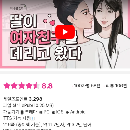
Play
8.8
100자평 58편
리뷰 106편
세일즈포인트
3,298
파일 형식 ePub(10.25 MB)
가능기기
크레마
PC
IOS
Android
TTS 기능 지원
216쪽 (종이책 기준), 약 11.7만자, 약 3.2만 단어