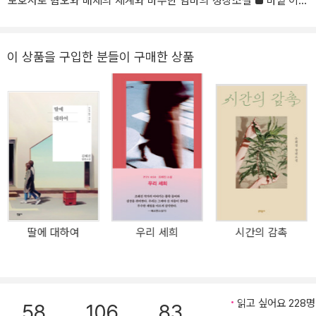
보호사로 혐오와 배제의 세계와 마주한 엄마의 성장소설 ■‘바깥’이
아니라 ‘안’에서 쓰는 작가 김혜진 장편소설 『딸에 대하여』가 민음사
‘오늘의 젊은 작가’ 시리즈로 출간되었다. 『딸에 대하여』는 혐오와 배
제의 폭력에 노출되어 있는 여성들에 대한 이야기다. 엄마인 ‘나’와
이 상품을 구입한 분들이 구매한 상품
딸, 그리고 딸의 동성 연인이 경제적 이유로 동거를 시작한다. 못내 외
면하고 싶은 딸애의 사생활 앞에 ‘노출’된 엄마와 세상과 불화하는 삶
이 일상이 되어 버린 딸. 이들의 불편한 동거가 이어지며 엄마의 일상
은 예기치 못한 방향으로 흘러간다. 김혜진은 힘없는 이들의 소리 없
는 고통을 ‘대상화하는 바깥의 시선이 아니라 직시하는 내부의 시
선’으로, ‘무뚝뚝한 뚝심의 언어’로 그린다는 평가를 받으며 개성을 인
정받아 온 작가다. 홈리스 연인의 사랑을 그린 『중앙역』은 바닥없는
밑바닥 인생의 고달픔을 건조하고 미니멀한 문장으로 표현해 새로운
감각의 ‘가난한 노래’를 완성했고, 소외된 청춘들의 출구 없는 인생을
딸에 대하여
우리 세희
시간의 감촉
다룬 소설집 『어비』는 “사회의 부조리를 직시하는 단단한 마음”이라
는 호평을 받으며 김준성 문학상 최종 후보에 올랐다. 신작 『딸에 대
하여』는 한국 사회의 부조리한 일면을 보여 준다는 점에서 기존 작품
들과 세계관을 공유한다. 하지만 성소수자, 무연고자 등 우리 사회 약
읽고 싶어요 228명
58
106
83
한 고리를 타깃으로 작동하는 폭력의 메커니즘을 날선 언어와 긴장감