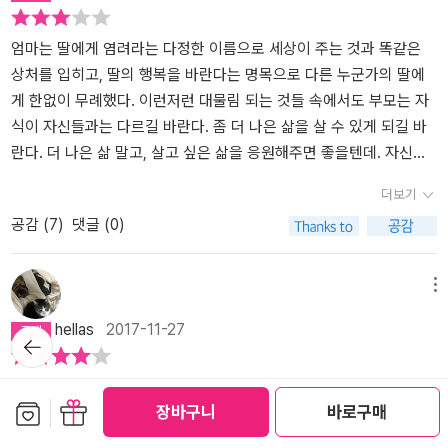
공허해져야 그것들은 마침내 나를 놓아줄까.- P97마음은 왜 항상 까
뿐인 자식에게도 부양을 기대할 수 없는 자신의 미래를 떠올리지 않
고 꿈꾸고 노력하고 견뎌내고는 모두 각자의 몫이다.-눈물이 터져나
치발을 하고 두려움이 오는 쪽을 향해 서 있는 걸까.- P129
을 수 없다. '나'가 보기에 '너무 많이 배운' 딸의 모습은 나와 많이 닮
오려는 것을 간신히 참으며 읽었더니, 책장을 덮자마자 복받쳐 온다.
엄마는 딸에게 염려라는 다정한 이름으로 세상이 주는 것과 똑같은
았다. 나는 '나'의 딸과 같은 동성애자가 아니지만, 가부장제와 이성애
나는 한번도 강자였던 적이 없다. 나는 내내 약자였고 그래서 너무 일
상처를 입히고, 딸의 행복을 바란다는 명목으로 다른 누군가의 딸에
중심주의에 대해 반감을 가지고 있고, 주어진 상황을 받아들이고 체
찍 삶이 길고 참담하고 지난하다는 것을 알아버렸다. 그렇다고 내 삶
게 한없이 무례했다. 이런저런 대물림 되는 것들 속에서도 부모는 자
념하며 살기보다는 바꿀 수 있다고 믿고 바꾸려고 노력하는 삶의 태
이 끔찍했다는 것은 아니다. 이해받고 사랑받고 싶은 욕구가 너무 컸
식이 자신들과는 다르길 바란다. 좀 더 나은 삶을 살 수 있게 되길 바
도를 가졌다는 점이 그렇다(물론 나보다 '나'의 딸이 훨씬 적극적이고
고 그것을 위해 너무 일찍 나와 주변을 다그쳐왔다는 말이다. 그래서
란다. 더 나은 삶 말고, 살고 싶은 삶을 응원해주면 좋을텐데. 자신이
진보적이다). 가부장제와 이성애를 의심할 겨를도 없이, 삶의 무게에
사랑해주지 않는 것, 이해해주지 않는 것을 이해하려고 애썼다. 내가
견디기 힘든 것을 그 길을 가기 위해 자식이 견뎌내야 한다고 생각하
더보기
치여 하루하루를 살아내기에 급급했던 어머니 세대에게 딸 세대가 쉽
그럴 수도 있는 것처럼 그들도 그럴 수 있다. 그것을 강요할 수는 없
면 부모는 막아설 수도 있겠지. 하지만 누구나 인생에서 중요하게 여
공감 (
7
)
댓글 (0)
게 이해되지 않는 것은 당연하다. 남편에게 맞고 사는 옆집 새댁이 남
다. 어떻게든 인정하고 받아들이도록 해보자. 그래야 내가 괜찮을 수
기는 가치가 있고 그것은 나만의 정체성이 되어 나를 지탱해 준다. 통
편조차 없는 자기 딸보다 행복하다고 여기는 것도, 나의 머리로는 결
있었다.-나는 페미니즘이니 성소수자니 이런 것도 모르겠고 그저 선
제할 수 없는 미래의 어떤 일들을 가장 현실적인 시나리오라는 이유
코 이해가 되지 않지만 어머니의 입장에서 생각해보면 이해가 되지
입견으로 약자를 만들고 그들을 찍어누르면 안된다고 생각하는 것 뿐
로 그 가능성조차 막아두는게 과연 최선인 걸까. 우려와 불안을 다독
메뉴
않는 것도 아니다. 때리는 남편조차 없는 여자는 당장 먹고 살 길이 없
이다. 사람이 사람을 재단할 수는 없다고 생각할 뿐이다. 누가 누구보
이지 못해 우리는 아직 일어나지도 않은 일들로 서로를 옭아매고 뜻
hellas
2017-11-27
는 세상을 사셨으니.같은 '민음사 오늘의 젊은 작가' 시리즈인 조남주
다 더 가치있고 누가 누구보다 더 의미있는 삶이라고 평가할 수 없다
하지 않은 상처를 안긴다. 마주해야 할 현실이 비록 장밋빛이 아닐지
뒤로가
기
의 <82년생 김지영>이 가부장제 안에서 고통받는 보편적인 여성의
고 생각할 뿐이다. 솔직히 말하면 그 모든 평가 역시 취향이나 성향의
언정 적어도 가족만큼은 그 선택을 지지했으면 좋겠다.한때는 동성애
삶을 그렸다면, 김혜진의 <딸에 대하여>는 가부장제 안에 있는 어머
문제라고 생각한다. 그냥 좋고 싫고의 문제. 그것 뿐인데 편협하고 옹
를 바라보는 내 시선이 오픈되어 있다 생각했다. 좋은게 좋은거지 뭐
삶의 한 가운데, 환상도 꿈도 아닌 단단한 땅을 딛고 선 엄마, 딸, 여
보관함담기
선물하기
니와 가부장제 밖으로 나가려 애쓰는 딸의 모습을 통해 비교적 덜 주
장바구니
바로구매
졸하다는 말을 듣기 싫으니 어딘가의 기준을 빌어와 들이대는 것이라
나랑은 상관없는 일이니까. 지나고 나니 나는 그저 열등감과 결핍이
자.딸에 대한 이야기면서 엄마의 이야기, 고단한 여성 노동자의 이야
목받고 덜 언급되는 여성들의 삶을 생생하게 보여준다. 소설을 통해
생각한다. 그러니 너도 옳고 나도 옳다. 너도 그럴 수 있고 나도 그럴
많았고 그들을 안쓰럽게 생각하며 안도하고 있었던 것 같다. 적어도
기, 소수자의 이야기까지 많은 부분을 (깊이는 논외로 하더라도) 녹여