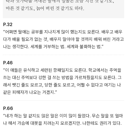
락과 젓가락을 꺼내는 딸애의 얼굴은 조금 지친 것 같기도,
기존 작품들과 세계관을 공유한다. 하지만 성소수자, 무연고자 등 우
마른 것 같기도, 늙어 버린 것 같기도 하다.
리 사회 약한 고리를 타깃으로 작동하는 폭력의 메커니즘을 날선 언
어와 긴장감 넘치는 장면으로 구현하며 우리 내면의 이중 잣대를 적
P.32
나라하게 해부한다는 점에서 색다른 매력을 선보인다.
“어쩌면 딸애는 공부를 지나치게 많이 했는지도 모른다. 배우고 배우
다가 배울 필요가 없는 것, 배우지 말아야 할 것까지 배워 버린 거라고
한편 '퀴어 딸'을 바라보는 엄마가 '최선의 이해'에 도달해 가는 과정을
나는 생각한다. 세계를 거부하는 법. 세계와 불화하는 법.”
통해 작가는 타인을 이해하는 행위의 한계와 가능성이 서로 갈등하며
발전하는 모습을 보여 준다. 이는 타인을 향한 시선을 다루는 김혜진
만의 성과라 할 만하다.
P.46
“이 애들은 유식하고 세련된 깡패일지도 모른다. 학교에서는 주먹을
쓰는 대신 주먹보다 강한 걸 쓰는 방법을 가르쳐줬을지도 모른다. 그
래서 뺏긴 줄도 모르고, 당한 줄도 모르고, 어쩔 수 없다고 여기는 나
같은 피해자가 나오는 거겠지.”
P.66
“네가 하는 말 같지도 않은 말은 이미 많이 들었다. 무슨 말을 또 얼마
나 해서 가슴에 대못을 치려는지 모르겠지만. 나한테도 권리가 있다.