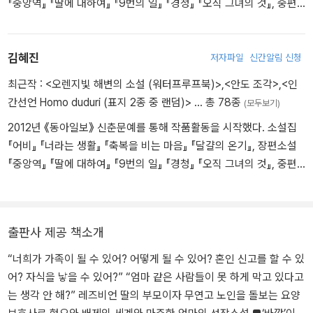
『중앙역』 『딸에 대하여』 『9번의 일』 『경청』 『오직 그녀의 것』, 중편
소설 『불과 나의 자서전』, 짧은 소설 『완벽한 케이크의 맛』 등이 있다.
중앙장편문학상, 신동엽문학상, 대산문학상, 젊은작가상, 김유정문학
상, 이효석문학상 우수상, 김승옥문학상 우수상, 이상문학상 우수상
김혜진
저자파일
신간알림 신청
등을 수상했다.
최근작 :
<오렌지빛 해변의 소설 (워터프루프북)>
,
<안도 조각>
,
<인
간선언 Homo duduri (표지 2종 중 랜덤)>
… 총 78종
(모두보기)
2012년 《동아일보》 신춘문예를 통해 작품활동을 시작했다. 소설집
『어비』 『너라는 생활』 『축복을 비는 마음』 『달걀의 온기』, 장편소설
『중앙역』 『딸에 대하여』 『9번의 일』 『경청』 『오직 그녀의 것』, 중편
소설 『불과 나의 자서전』, 짧은 소설 『완벽한 케이크의 맛』 등이 있다.
중앙장편문학상, 신동엽문학상, 대산문학상, 젊은작가상, 김유정문학
상, 이효석문학상 우수상, 김승옥문학상 우수상, 이상문학상 우수상
출판사 제공 책소개
등을 수상했다.
“너희가 가족이 될 수 있어? 어떻게 될 수 있어? 혼인 신고를 할 수 있
어? 자식을 낳을 수 있어?” “엄마 같은 사람들이 못 하게 막고 있다고
는 생각 안 해?” 레즈비언 딸의 부모이자 무연고 노인을 돌보는 요양