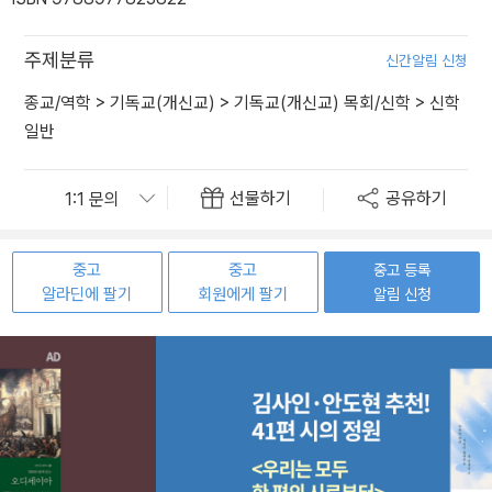
주제분류
신간알림 신청
종교/역학
>
기독교(개신교)
>
기독교(개신교) 목회/신학
>
신학
일반
선물하기
공유하기
중고
중고
중고 등록
알라딘에 팔기
회원에게 팔기
알림 신청