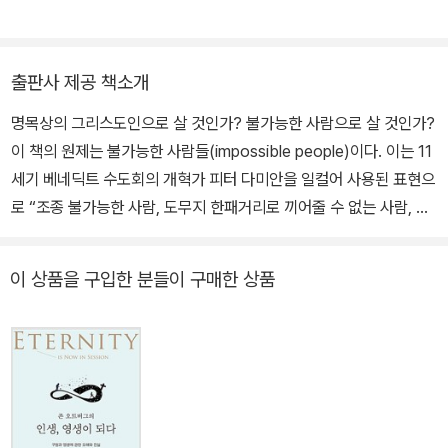
더와이즈』 시리즈(이상 디모데) 등 다수가 있다.
계 양심 헌장과 복음주의 선언을 입안했다. 세계 각지의 수많은 대학
과 기독교 단체 및 기업과 정계에서 강연해 온 그는, 서구 사회 특히
미국 정치와 도덕의 위기에 대한 통찰을 담은 다수의 책을 출판했다.
출판사 제공 책소개
주요 저서는 『소명』 『도전받는 현대 기독교』 『오늘을 사는 이유』(이
명목상의 그리스도인으로 살 것인가? 불가능한 사람으로 살 것인가?
상 IVP), 『풀’스 톡』 『르네상스』 『회의하는 용기』(이상 복있는 사람),
이 책의 원제는 불가능한 사람들(impossible people)이다. 이는 11
『저항』(토기장이) 등이 있다.
세기 베네딕트 수도회의 개혁가 피터 다미안을 일컬어 사용된 표현으
로 “조종 불가능한 사람, 도무지 한패거리로 끼어줄 수 없는 사람, 뇌
물이 통하지 않는 사람, 타협하지 않는 사람의 의미”이다. 좀처럼 타
협하지 않는 그로 인해 많은 사람들이 불편해 했지만 그는 평생 오직,
이 상품을 구입한 분들이 구매한 상품
단 한 명의 청중만을 의식하고 살았다고 전해진다. 우리 역시 신앙의
박해보다 더 위협적인 발전된 현대성(modernity)의 유혹 앞에서 다
미안처럼 ‘불가능한 사람’으로 살아야 한다고 오스 기니스는 도전한
다. 그리스도인들은 세상 사람들과 다르게 살도록 부르심을 받았기
때문이다. 우리는 절대 이길 수 없는 하나님을 섬기며, 우리 역시 누구
에게도 지지 않는 하나님의 백성이 되어야 한다는 것이다. 저자는 이