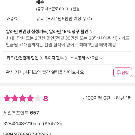
배송
(중구 서소문로 89-31 )
변경
배송료
유료 (도서 1만5천원 이상 무료)
알라딘 만권당 삼성카드, 알라딘 15% 청구 할인
최대 1만원 또는 2만원 할인(전월 30만원 또는 60만원 이용 시) / 카드
발급월 +1개월까지는 전월 실적이 없어도 최대 1만원 혜택 제공
카드/간편결제 할인
무이자 할부
소득공제 570원
관심 저자, 시리즈의 출간 알림을 받아보세요
신청
8
100자평 0편
리뷰 1편
세일즈포인트
657
328쪽
148*210mm (A5)
513g
ISBN 9788977823822