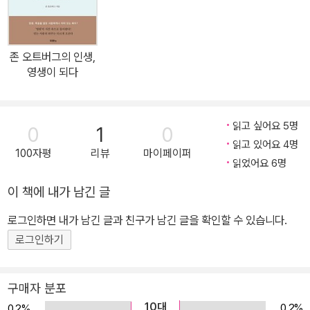
책에서 오늘날 서구교회는 ‘그리스도’를 잃어가고 있다고 진단한다.
서구교회가 죽어가는 이유가 바로 여기에 있다는 것이다. 발전된 현
대성의 위력으로 복음은 점점 힘을 잃어가고 있고, 예수의 주(主)되
존 오트버그의 인생,
심은 배반을 당하고 있는데 이는 현대성(modernity)이 기독교 신앙
영생이 되다
을 진보 세속주의로 대체하려고 발버둥치고 있기 때문이다. 바야흐로
현대성이 서구교회 앞에 도전장을 내밀고 있는 것이다. 이것이 서구
교회의 현실이라고 저자는 진단하지만 또한 한국교회의 현실이기도
읽고 싶어요 5명
0
1
0
하다. 오스 기니스는 이 책에서 당신에게 “지금, 예수님이 주(主)인
읽고 있어요 4명
100자평
리뷰
마이페이퍼
가, 현대성의 세력들이 주인가?” 묻고 있다. 진보 세속주의와 급진 이
읽었어요 6명
슬람이 기승을 부리는 요즘의 상황에서 거침없이 돌진해오는 미래의
이 책에 내가 남긴 글
도전과 시련에 끝까지 믿음을 지킴으로써 우리 세대에 하나님이 주신
로그인하면 내가 남긴 글과 친구가 남긴 글을 확인할 수 있습니다.
뜻을 충실히 감당해야 한다고 저자는 강조한다. 어떤 대가를 치르더
라도 모든 어려움에 맞서 복음을 신뢰하고, 복음에 순종하며 살아야
로그인하기
한다는 것이다. 발전된 현대세계에서 교회에 주어진 최대의 도전은
우리가 주님의 증인으로 살며 복음을 증거하는 것이기 때문이다. 따
구매자 분포
라서 우리는 다양한 신앙에 대한 변절의 유혹과 죽음의 위협에 단호
10대
0.2%
0.2%