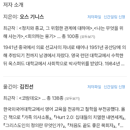
저자 소개
한다. 어떤 대가를 치르더라도 모든 어려움에 맞서 복음을 신뢰하고,
복음에 순종하며 살아야 한다는 것이다. 발전된 현대세계에서 교회에
지은이:
오스 기니스
저자파일
신간알림 신청
주어진 최대의 도전은 우리가 주님의 증인으로 살며 복음을 증거하는
최근작 :
<정치와 종교, 그 위험한 관계에 대하여>
,
<나는 무엇을 위
것이기 때문이다.
해 사는가>
,
<회의하는 용기>
… 총 100종
(모두보기)
1941년 중국에서 의료 선교사의 자녀로 태어나 1951년 공산당에 의
해 추방되기 전까지 남경에서 자랐다. 영국 런던 대학교에서 수학한
뒤 옥스퍼드 대학교에서 사회학으로 박사학위를 받았다. 1984년 이
후 미국에 체류하면서 현대 기독교와 문화를 분석하고 정치적 사안에
적극적으로 관여해 왔다. 1986년 미국의 주요 정책에 관한 연구, 교
옮긴이:
김진선
저자파일
신간알림 신청
육, 출판을 목적으로 세워진 브루킹스 연구소의 객원 연구원과 미국
내 종교의 자유를 주 연구 대상으로 하는 단체인 윌리엄스버그 헌장
최근작 :
<코람데오>
… 총 138종
(모두보기)
협회의 이사장을 지냈다. 1988년에는 본서의 배경이 된 윌리엄스버
한국외국어대학교에서 영어 교육을 전공하고 철학을 부전공했다. 옮
그 헌장(수정헌법 제1조의 종교적 자유에 대한 공식적인 200주년 기
긴 책으로 『가족 의사소통』, 『Hurt 2.0: 십대들의 치열한 내면세계』,
념사)을 주도하여 통과시켰다. 1991년 트리니티 포럼을 창립하여 2
『그리스도인의 정의란 무엇인가?』, 『처음도 끝도 좋은 목회자』, 『마
004년까지 고든 맥도널드와 함께 수석 연구원으로 활동했으며, 세