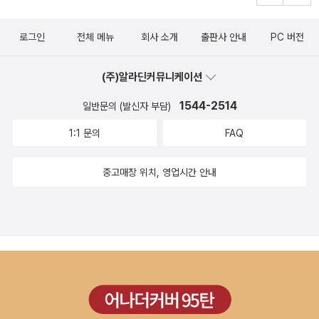
는 것이 느껴지기 때문이다. 신앙은 개인적인 문제로 해석하는 경향
이 있다. 나와 죄, 나와 하나님, 나와 교회, 나와목사님, 나와 다른 성
로그인
전체 메뉴
회사 소개
출판사 안내
PC 버전
도들. 나를 중심에 두고 혹은 내가아는 가시적인 범위 내에 한정시킨
다. 이 책은 이에 비해 현재 상태의 기독교와 그 주변(진보세속주의)
(주)알라딘커뮤니케이션
와의 관계 등 영향력을 다루고 있다. 진보세속주의(통틀어 이렇게 본
다)의본질에 대해 다르고, 그 영향력은 과거의 영향력과 비교하지만
1544-2514
일반문의 (발신자 부담)
상대적으로 훨씬 강력하다는 것과 지금이쉽지 않다는 상황이라는 것.
1:1 문의
FAQ
그 결과 우리는 위험한 상태에 있다는 것을 보여준다. 비관적으로 결
론은 이끌려 간다. 지금 상황은 작가의 표현에 의하면무신론을 비롯
중고매장 위치, 영업시간 안내
한 인본주의와 신본주의와의 헤게모니 쟁탈전이 되겠고 동감한다. 이
책은 근시안적인 시각으로 주변을 보지 않고 크게 보라고 이야기 한
다. 세상의시류에 부합하지 말고, 성경에서 말씀하시는 대로 살아내
야 하는 것이 우리의 목적이다. 너는 그들의 신을 경배하지 말며 섬기
지 말며 그들의 행위를 본받지 말라 (출23:24)