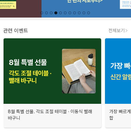
관련 이벤트
전체보기
8월 특별 선물. 각도 조절 테이블 · 이동식 빨래
가장 빠르게
바구니
합