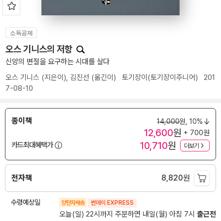
소득공제
오스 기니스의 저항
신앙의 변절을 요구하는 시대를 살다
오스 기니스
(지은이),
김진선
(옮긴이)
토기장이(토기장이주니어)
201
7-08-10
종이책
14,000
원,
10%
12,600
원
+ 700원
10,710
원
카드최대혜택가
더보기
전자책
8,820
원
수령예상일
양탄자배송
썬데이 EXPRESS
오늘(일) 22시까지 주문하면 내일(월) 아침 7시
출근전