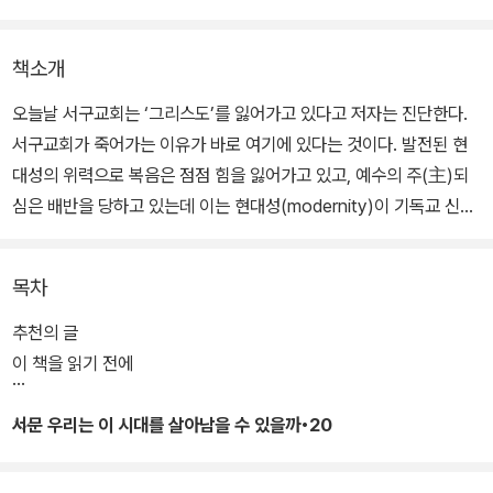
책소개
오늘날 서구교회는 ‘그리스도’를 잃어가고 있다고 저자는 진단한다.
서구교회가 죽어가는 이유가 바로 여기에 있다는 것이다. 발전된 현
대성의 위력으로 복음은 점점 힘을 잃어가고 있고, 예수의 주(主)되
심은 배반을 당하고 있는데 이는 현대성(modernity)이 기독교 신앙
을 진보 세속주의로 대체하려고 발버둥치고 있기 때문이다. 바야흐로
현대성이 서구교회 앞에 도전장을 내밀고 있는 것이다. 이것이 서구
목차
교회의 현실이라고 진단하지만 또한 한국교회의 현실이기도 하다. 오
스 기니스는 이 책에서 당신에게 “지금, 예수님이 주(主)인가, 현대성
추천의 글
의 세력들이 주인가?” 묻고 있다.
이 책을 읽기 전에
진보 세속주의와 급진 이슬람이 기승을 부리는 요즘의 상황에서 거침
서문 우리는 이 시대를 살아남을 수 있을까•20
없이 돌진해오는 미래의 도전과 시련에 끝까지 믿음을 지킴으로써 우
리 세대에 하나님이 주신 뜻을 충실히 감당해야 한다고 저자는 강조