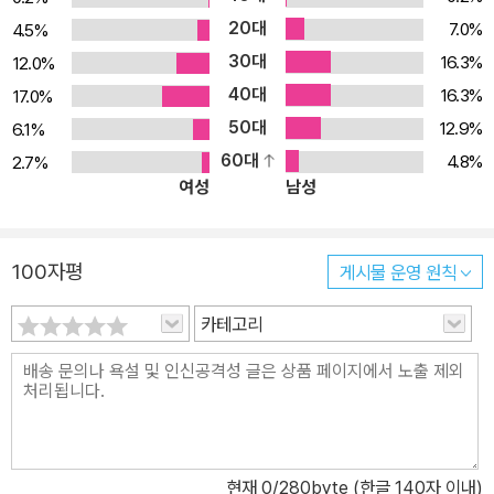
하게 저항할 수 있어야 한다고 저자는 강조한다. 종교개혁 500주년
20대
7.0%
4.5%
에 즈음하여 서구교회의 위기를 통해 또한 우리 교회의 내부를 깊숙
30대
16.3%
12.0%
이 돌아보게 하는 책이다.
40대
16.3%
17.0%
50대
12.9%
6.1%
60대
4.8%
2.7%
여성
남성
100자평
게시물 운영 원칙
카테고리
현재
0
/280byte (한글 140자 이내)