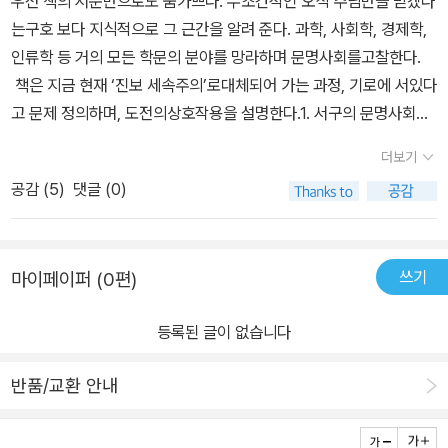
우선 책의 서문만으로도 숨가쁘다. 무조건적인 오직 주님만을 믿겠다
는구호 보다 지식적으로 그 근간을 알려 준다. 과학, 사회학, 경제학,
인류학 등 거의 모든 학문의 분야를 망라하며 문명사회를고찰한다.
책은 지금 현재 ‘진보 세속주의’로대체되어 가는 과정, 기로에 서있다
고 문제 정의하며, 도전의상호작용을 설명한다.1. 서구의 문명사회를
규정하는 신앙으로서 기독교 신앙의 우월성이지속적으로 약화되면서
더보기
거의 퇴출 위기에 있다. 반면 진보세속주의의 공격과 발전된 현대성
공감 (
5
)
댓글 (0)
의 위력에 압도당하고 있다.2. 진보 세속주의가 거의 승리함으로써,
서구는 내부에서부터 몰락할 것이고, 오만함과 자기 확신을 통해 서
구를완전히 새로운 방향으로 인도할 것이다.3. 기독교 신앙이 붕괴됨
쓰기
마이페이퍼 (0편)
으로써 전세계의 지배력을 두고 강력한 대체세력들(진보 세속주의와
급진 이슬람)이 전 세계적으로 득세할것이다.4. 기독교에 서구의 이
등록된 글이 없습니다
중적인 도전으로 다가온다. 기독교 신앙이 발전된 현대 세계와 제도
를 이겨낼 수 있을까? 진보세속주의를 극복할 것인가?진도는 잘 안
반품/교환 안내
나가고 마음은 무겁다. 내용이 어려운 것도 있지만, 책을 읽어 갈수록
기독교가 맞서야 할 대상이 명확하게 규명될수록 점점 막강한 상대라