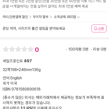
최대 1만원 또는 2만원 할인(전월 30만원 또는 60만원 이용 시) / 카드 발
급월 +1개월까지는 전월 실적이 없어도 최대 1만원 혜택 제공
카드/간편결제 할인
무이자 할부
소득공제 480원
관심 저자, 시리즈의 출간 알림을 받아보세요
신청
0
100자평 0편
리뷰 0편
세일즈포인트
897
32쪽
198*246mm
136g
언어 English
국가 미국
ISBN 9781580890618
(종수가 많은) 외서는 해외거래처에서 제공하는 정보가 부족하여 표
시하지 못하는 경우가 있습니다.
문의사항은
1:1 상담
을 이용해 주십시오.