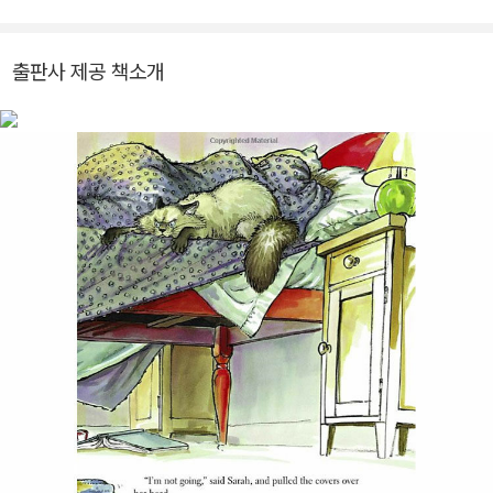
t Day Jitters, First Year Letters, The Big Test, and Family R
eminders> 등이 있습니다. www.juliedanneberg.com
출판사 제공 책소개