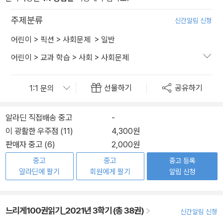
주제분류
신간알림 신청
어린이
>
픽션
>
사회문제
>
일반
어린이
>
교과 학습
>
사회
>
사회문제
선물하기
공유하기
알라딘 직접배송 중고
-
이 광활한 우주점 (11)
4,300원
판매자 중고 (6)
2,000원
중고
중고
중고 등록
알라딘에 팔기
회원에게 팔기
알림 신청
느리게100권읽기_2021년 3학기 (총 38권)
신간알림 신청