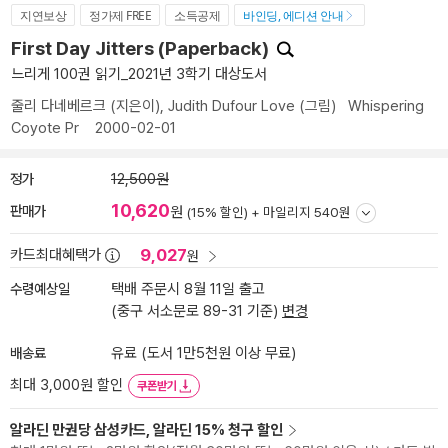
지연보상
정가제 FREE
소득공제
바인딩, 에디션 안내
First Day Jitters (Paperback)
느리게 100권 읽기_2021년 3학기 대상도서
줄리 다네베르크
(지은이),
Judith Dufour Love
(그림)
Whispering
Coyote Pr
2000-02-01
정가
12,500원
10,620
판매가
원
(15% 할인) +
마일리지 540원
9,027
카드최대혜택가
원
수령예상일
택배 주문시 8월 11일 출고
(중구 서소문로 89-31 기준)
변경
배송료
유료 (도서 1만5천원 이상 무료)
최대 3,000원 할인
쿠폰받기
알라딘 만권당 삼성카드, 알라딘 15% 청구 할인