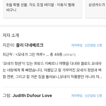
8월 특별 선물. 각도 조절 테이블 · 이동식 빨래
삼성카드가 
바구니
저자 소개
지은이:
줄리 다네베르크
저자파일
신간알림 신청
최근작 :
<모네가 그린 하루>
… 총 49종
(모두보기)
‘모네의 정원’이 있는 프랑스 지베르니 여행을 다녀와 클로드 모네라
는 사람에게 푹 빠졌습니다. 아름답고 잘 가꾸어진 모네의 정원과 백
합 연못, 그리고 잘 가꾼 집을 둘러보니,모네의 작품뿐만 아니라 자연
과 가족, 그리고 세상에 아름다운 모든 것을 중요하게 여긴 그의 올곧
은 가치관과 생각까지도 흠뻑 빠져들었습니다. 덕분에 이 책을 쓰게
그림:
Judith Dufour Love
저자파일
신간알림 신청
됐습니다. 글쓴이 줄리 다네베르크는 미국 콜로라도 덴버에 사는 중
학교 선생님이자 작가로 활동하고 있습니다. 직접 쓴 책으로는 <Firs