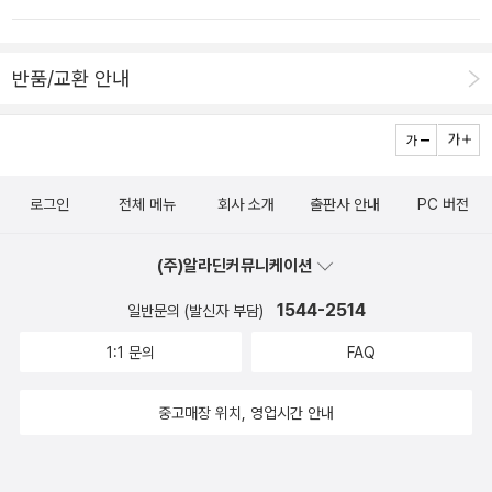
했다.오랜만에 동화책을 몇 권 샀다. 와! 근데 그림이 너무너무 예뻤
다. The Day the Crayons Quit크레용들이 그들의 주인에게 하소
반품/교환 안내
연을 털어놓는 편지들을 보낸다. 빨간색은 자기를 너무 많이 써서 자
제를 부탁하고, 까만색은 자신도 테두리가 아닌 색을 칠하고 싶다고
하고 노랑과 오렌지는 서로 자기들이 해를 칠하기에 제일 좋다고 싸
운다. 그리고 살색 크레용은 왜 자신의 옷 (종이)을 다 벗겨서 밖으로
로그인
전체 메뉴
회사 소개
출판사 안내
PC 버전
나가게 했냐고 묻는다. 마음이 굉장히 맑아진다. The Good Egg Pr
esents: The Great Eggscape!이 아이들 너무너무 귀엽다. 점심
(주)알라딘커뮤니케이션
전까지 잠시 진열대를 나와 각자의 시간을 즐기는 계란들의 이야기
다. 도대체 이런 Creative는 어디서 나오는 것일까? 그림도 구석구
1544-2514
일반문의 (발신자 부담)
석 보는 재미가 넘친다.Dragon MastersDragon Masters는 챕터
1:1 문의
FAQ
북으로 각 책이 칼같이 90페이지로 끝난다. 특별히 단어를 찾아보지
않고 술술 읽히는 책으로 Ice, Earthquake, Snow, Worm, Thund
중고매장 위치, 영업시간 안내
er, Win 등의 드래곤이 각자 고유의 기술을 가지고 있고, 드래곤 마스
터들도 모두 다르다. 또한 각 드래곤마다 챕터 북이 한 권씩이고 각자
의 이야기가 있다. 치매 예방이 매우 좋다. 동화책은 아이패드 에어4