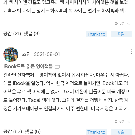
과 백 사이엔 경찰도 있고흑과 백 사이에서사이 사이많은 것을 보았
스킬 X 드래곤 마스트 이름 X 드래곤 마스트 특징 X 주인공 드래곤들
네흑과 백 사이는 넓기도 하지흑과 백 사이는 멀기도 하지흑과 백 사
의 이야기 = 치매 예방 스프링 드래곤이 생명을 자라게 해서 땅을 치
이는 거기서 거기지흑과 백 사이에 서서어저께 집에서 영화 《크루엘
유하듯이 코로나 바이러스도 좀 쓸어줬으면 좋겠다.
더보기
라》를 봤다. 재밌다. 지난주 내내 가방에 『런던은 건축』을 들고 다니
공감 (
21
)
댓글 (8)
면서 봤는데 마침 영화 배경이 런던이길래 '오~ 이런 찰떡 궁합을 보
았나~' 이러면서 혼자 박수 치다가 깔깔대다가 울다가 웃다가 난리부
르스 추면서 봤다. 혼자서도 얼마든지 시끌벅적하게 볼 수 있는 영화
초딩
2021-08-01
메뉴
라는 말씀~~ 히히.이리하여 하룻밤만 지나도 주문 목록은 전혀 새로
iBook으로 읽은 영어책들
운 면모를 지니게 되는 것이니, 어제만 하더라도 그림책으로 꽉꽉 채
알라딘 전자책에는 영어책이 없어서 몹시 아쉽다. 매우 몹시 아쉽다.
워질 줄 알았던 주문 목록은 요로코롬 변해버렸다. * 2021년 8월 1
애플 iBook을 열었다. 역시 한국 계정으로 들어가면 iBook에도 영
일 일요일 오후 2시 5분, 비 올 바람 분다.
어책은 무료 책 이외에는 없다. 그래서 예전에 만들어둔 미국 계정으
로 들어갔다. Tada! 책이 많다. 그런데 결재를 어떻게 하지. 한국 계
정은 카카오페이랑도 연결되어서 아주 편한데. 미국 계정은 미국 카
드가 없으니 카드 연결이 안 되어서 아이튠즈 기프트 카드를 사서 리
더보기
딤 (redeem)해서 사용했는데, 이번에도 그렇게 했다. 10달러짜리
공감 (
63
)
댓글 (6)
미국 아이튠즈 기프트 카드를 네이버에서 몇 개 사서 오랜만에 충전