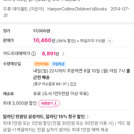
드류 데이월트
(지은이)
HarperCollinsChildren'sBooks
2014-07-
31
정가
17,000원
10,460
판매가
원
(38% 할인) +
마일리지 110원
8,891
카드최대혜택가
원
수령예상일
양탄자배송
주말특급
내일(일) 22시까지 주문하면 8월 10일 (월) 아침 7시
출
근전 배송
(중구 서소문로 89-31 )
변경
배송료
유료 (도서 1만5천원 이상 무료)
최대 3,000원 할인
쿠폰받기
알라딘 만권당 삼성카드, 알라딘 15% 청구 할인
최대 1만원 또는 2만원 할인(전월 30만원 또는 60만원 이용 시) / 카드 발
급월 +1개월까지는 전월 실적이 없어도 최대 1만원 혜택 제공