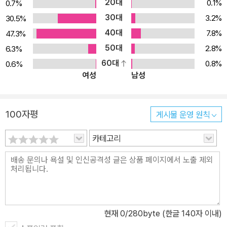
20대
0.1%
0.7%
30대
3.2%
30.5%
40대
7.8%
47.3%
50대
2.8%
6.3%
60대
0.8%
0.6%
여성
남성
100자평
게시물 운영 원칙
카테고리
현재
0
/280byte (한글 140자 이내)