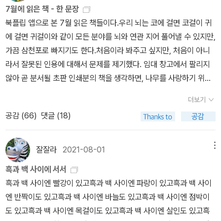
7월에 읽은 책 - 한 문장
북플립 앱으로 본 7월 읽은 책들이다.우리 뇌는 코에 걸면 코걸이 귀
에 걸면 귀걸이와 같이 모든 분야를 뇌와 연관 지어 풀어낼 수 있지만,
가끔 삼천포로 빠지기도 한다.처음이라 봐주고 싶지만, 처음이 아니
라서 잘못된 인용에 대해서 문제를 제기했다. 임대 창고에서 팔리지
않아 곧 분서될 초판 인쇄분의 책을 생각하면, 나무를 사랑하기 위해
서 좋은 책을 내야하고, 그 생태계를 위해 좋은 책을 또한 읽어야 한
더보기
다. 이것은 바보 같아서 불안한 우리 모두의 이야기이다. 이 한 권의
공감 (
66
)
댓글 (18)
책으로 저자의 해박함을 담기는 벅찬데도, 개인사까지 더하려니 지면
이 한없이 부족하다. 이 또한 따뜻한 빵을 건넨다. (ref. 대성당)문동
의 표지가 셰익스피어의 격을 가장 잘 표현한 표지 중의 하나가 아닐
잘잘라
2021-08-01
메뉴
까.로맹 가리의 머릿속을 들어가 볼 수 있지만, 주의를 요한다.종이책
흑과 백 사이에 서서
으로 꼭 가지고 싶지만, 아이패드 에어4도 이 귀여운 아이들을 한껏
흑과 백 사이엔 빨강이 있고흑과 백 사이엔 파랑이 있고흑과 백 사이
느낄 수 있다.일단, 교보문고 핫트랙스에 가서 좀 예쁜 크레용들을 사
엔 반짝이도 있고흑과 백 사이엔 바늘도 있고흑과 백 사이엔 점박이
서 곁에 두고 그들처럼 편지를 솔직하게 쓰고 싶다. 20여 권이 모두
도 있고흑과 백 사이엔 목걸이도 있고흑과 백 사이엔 살인도 있고흑
칼같이 90페이지라 경이롭다. 드래곤 이름 X 드래곤 특징 X 드래곤