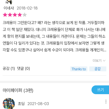
이네사
2018-02-18
⁠⁠크레용이 그만둔다고? 왜? 라는 생각으로 보게 된 작품. 거두절미하
고 이 책 일단 재밌다. 대니의 크레용들이 단체로 화가 나서는 대니에
게 항의 편지를 보내는데, 그 내용들이 가관이다. 문제는 그들의 하소
연들이 다 일리가 있다는 것. 크레용들의 입장에서 보자면 그렇게 생
각할 수도 있겠구나 싶어서 쉽게 수긍이 되더라. 크레용들 개개인의
이야기를 설득력있게 들려준 것이 주효해서, 빨간색도 파란색도 검은
더보기
색도 하얀색도 다 각자 할 말이 있는 것을 보면서 참으로 민주적인 책
공감 (
1
)
댓글 (0)
이라는 생각을 금할 길이 없었다. 그렇다면 크레용의 항의에 당황한
대니는 과연 어떤 결정을 내릴까? < 크레용이 화났어>라는 책으로
번역이 되어 나왔으니 내용이 궁금하신 분들은 찾아 보시길. 후속작
쓰기
마이페이퍼 (3편)
으로 <크레용이 돌아왔어>도 있다.
초딩
2021-08-03
메뉴