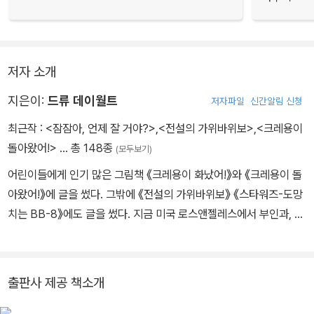
저자 소개
지은이:
드류 데이월트
저자파일
신간알림 신청
최근작 :
<잠잠아, 언제 잘 거야?>
,
<전설의 가위바위보>
,
<크레용이
돌아왔어!>
… 총 148종
(모두보기)
어린이들에게 인기 많은 그림책 《크레용이 화났어!》와 《크레용이 돌
아왔어!》에 글을 썼다. 그밖에 《전설의 가위바위보》 《스타워즈-도망
치는 BB-8》에도 글을 썼다. 지금 미국 로스앤젤레스에서 부인과, 애
비게일, 리스라는 두 아이와 함께 살고 있다. 두 아이는 완벽한 아기
천사들처럼 제시간에 잠자리에 든다고 한다. 밤늦도록 안 자려고 몸
부림치는 일은 절대 절대 절대 없다.
출판사 제공 책소개