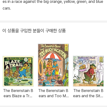
es in a race against the big orange, yellow, green, and blue
cars.
이 상품을 구입한 분들이 구매한 상품
The Berenstain B
The Berenstain B
The Berenstain B
ears Blaze a Trail
ears and Too Mu
ears and the Sitte
(Paperback)
ch Vacation (Pap
r (Paperback)
erback)