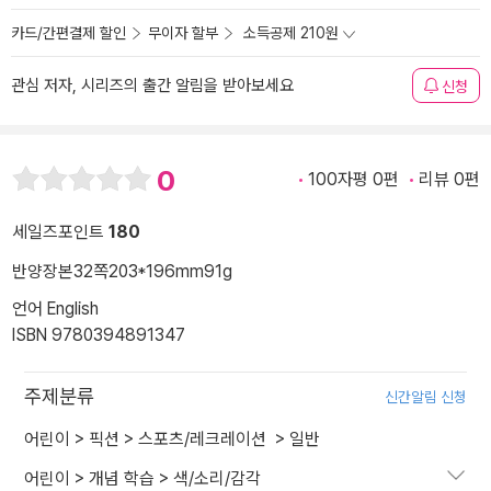
카드/간편결제 할인
무이자 할부
소득공제 210원
관심 저자, 시리즈의 출간 알림을 받아보세요
신청
0
100자평 0편
리뷰 0편
세일즈포인트
180
반양장본
32쪽
203*196mm
91g
언어 English
ISBN 9780394891347
주제분류
신간알림 신청
어린이
>
픽션
>
스포츠/레크레이션
>
일반
어린이
>
개념 학습
>
색/소리/감각