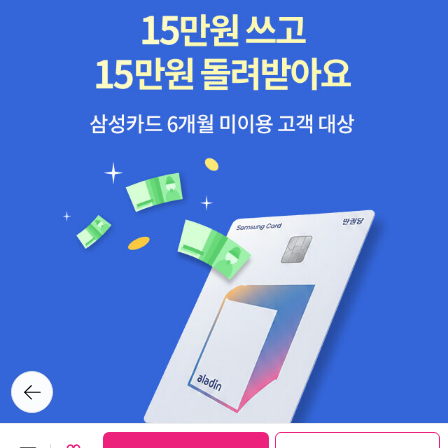
뒤로가
기
보관함담기
선물하기