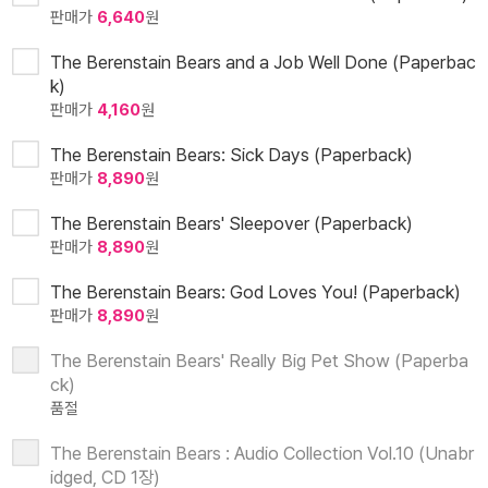
판매가
6,640
원
The Berenstain Bears and a Job Well Done (Paperbac
k)
판매가
4,160
원
The Berenstain Bears: Sick Days (Paperback)
판매가
8,890
원
The Berenstain Bears' Sleepover (Paperback)
판매가
8,890
원
The Berenstain Bears: God Loves You! (Paperback)
판매가
8,890
원
The Berenstain Bears' Really Big Pet Show (Paperba
ck)
품절
The Berenstain Bears : Audio Collection Vol.10 (Unabr
idged, CD 1장)