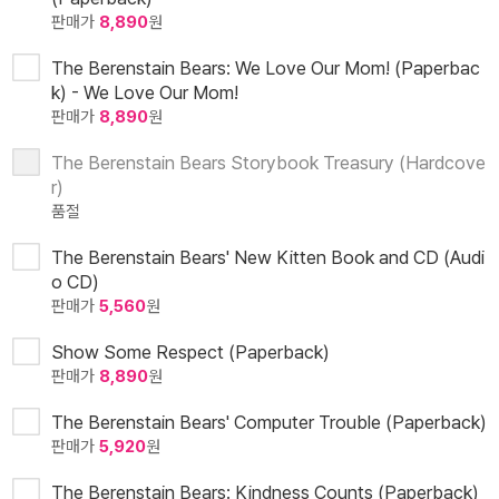
판매가
8,890
원
The Berenstain Bears: We Love Our Mom! (Paperbac
k) - We Love Our Mom!
판매가
8,890
원
The Berenstain Bears Storybook Treasury (Hardcove
r)
품절
The Berenstain Bears' New Kitten Book and CD (Audi
o CD)
판매가
5,560
원
Show Some Respect (Paperback)
판매가
8,890
원
The Berenstain Bears' Computer Trouble (Paperback)
판매가
5,920
원
The Berenstain Bears: Kindness Counts (Paperback)