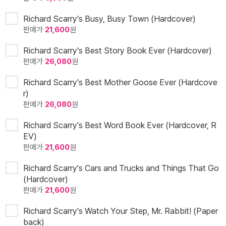
Richard Scarry's Busy, Busy Town (Hardcover)
판매가
21,600
원
Richard Scarry's Best Story Book Ever (Hardcover)
판매가
26,080
원
Richard Scarry's Best Mother Goose Ever (Hardcove
r)
판매가
26,080
원
Richard Scarry's Best Word Book Ever (Hardcover, R
EV)
판매가
21,600
원
Richard Scarry's Cars and Trucks and Things That Go
(Hardcover)
판매가
21,600
원
Richard Scarry's Watch Your Step, Mr. Rabbit! (Paper
back)