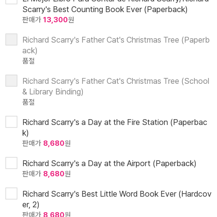
Scarry's Best Counting Book Ever (Paperback)
판매가
13,300
원
Richard Scarry's Father Cat's Christmas Tree (Paperb
ack)
품절
Richard Scarry's Father Cat's Christmas Tree (School
& Library Binding)
품절
Richard Scarry's a Day at the Fire Station (Paperbac
k)
판매가
8,680
원
Richard Scarry's a Day at the Airport (Paperback)
판매가
8,680
원
Richard Scarry's Best Little Word Book Ever (Hardcov
er, 2)
판매가
8,680
원