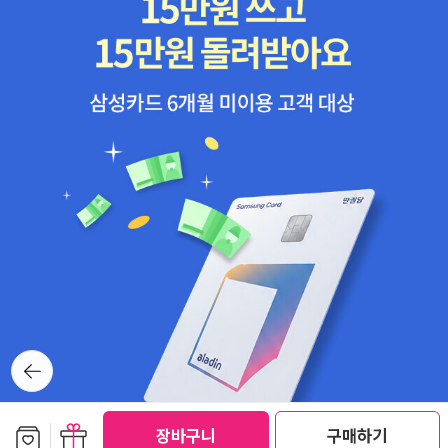
뒤로가
기
보관함담기
선물하기
장바구니
구매하기