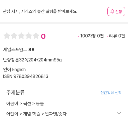
관심 저자, 시리즈의 출간 알림을 받아보세요
신청
0
100자평 0편
리뷰 0편
세일즈포인트
88
반양장본
32쪽
204*204mm
95g
언어 English
ISBN 9780394826813
주제분류
신간알림 신청
어린이
>
픽션
>
동물
어린이
>
개념 학습
>
알파벳/숫자