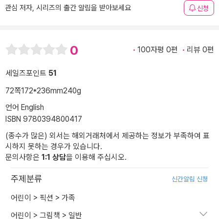
관심 저자, 시리즈의 출간 알림을 받아보세요
신청
0
100자평 0편
리뷰 0편
세일즈포인트
51
72쪽
172*236mm
240g
언어 English
ISBN 9780394800417
(종수가 많은) 외서는 해외거래처에서 제공하는 정보가 부족하여 표
시하지 못하는 경우가 있습니다.
문의사항은
1:1 상담
을 이용해 주십시오.
주제분류
신간알림 신청
어린이
>
픽션
>
가족
어린이
>
그림책
>
일반