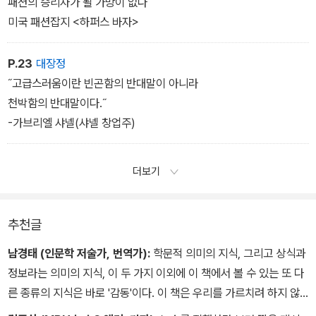
없다
패션의 승리자가 될 가망이 없다˝
미국 패션잡지 <하퍼스 바자>
P.23
대장정
˝고급스러움이란 빈곤함의 반대말이 아니라
천박함의 반대말이다.˝
-가브리엘 샤넬(샤넬 창업주)
더보기
추천글
남경태 (인문학 저술가, 번역가):
학문적 의미의 지식, 그리고 상식과
정보라는 의미의 지식, 이 두 가지 이외에 이 책에서 볼 수 있는 또 다
른 종류의 지식은 바로 '감동'이다. 이 책은 우리를 가르치려 하지 않
고 '쿨'하게 사실과 내용을 늘어놓을 뿐이다. 판단은 독자의 몫이다.