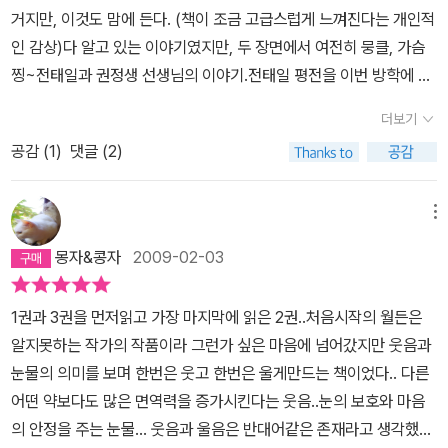
속에 잊혀져 버려서 다른사람의 기억에 남지 않았던 이야기가 다시한
로까지 승승장구하고 있다는 상황적 학습효과의 산물이라는 비판적
를 찌를 수도 있다. 다시 말하면, 우리를 찌를 수 있다는 말은 기득권
거지만, 이것도 맘에 든다. (책이 조금 고급스럽게 느껴진다는 개인적
면 수면위로 떠오르는 것인지도 모른다. 모든 판단을 하는 것은 읽는
인 분석도 있다.-187쪽이정우 경북대 경제학과 교수는 '흔히 ‘군부정
으로 대표되는 현재 본인이 가진 것에 손해를 입을수 있다는 말이다.
인 감상)다 알고 있는 이야기였지만, 두 장면에서 여전히 뭉클, 가슴
자신이 하는 것이니..그리고 이 책속에서 자신만의 감성을 찾길 바란
권이 독재는 했지만 경제는 잘했다’는 말들을 하지만 그건 단순히 경
하지만, 다들 겁을 내지 않았으면 좋겠다. 그런 당신이 있기에 우리 사
찡~전태일과 권정생 선생님의 이야기.전태일 평전을 이번 방학에 꼭
다..
제성장률 수치만 보고 오해하는 것이다. 독재정권이 한 경제성장이란
회에 희망이 있다. 자. 눈에 보이는 것부터 시작하자.추신: 책에 오자
읽어보리라 맘 먹었는데... 다시 한 번 더 맘을 다져 본다. 내 어린 시
결국 개발주의/토건국가의 입장에서 전국을 개발하고 땅값을 올려서
나 탈자가 곳곳에 보인다. 내가 가진 책이 초판이어서 재판 때는 이미
더보기
절로 타임머신을 타고 돌아가게 만든 글 하나, 옮겨본다. 아직도 그곳
수치로 생색을 낸 것일 뿐‘이라고 지적하기도 했다.-204쪽부적합한
수정이 되어 있을련지 모르겠지만, 139페이지의 '정신분열증이예
공감 (
1
)
댓글 (2)
에 있을까요?아직도 그곳에서 기다리고 있을까요? 놀자 하고 부르면
대중교통수단의 대안은 결국 택시밖에 없지만, 독일의 경우처럼 장애
요'라고 되어 있는데, 이는 '정신분열증이에요'라고 수정되어야 한다.
개구쟁이 친구들이공처럼 튀어나오며환하게 웃던 그곳 몽당치마 계
인에게 교통증을 발급하여 모든 교통수단을 무료로 이용할 수 있도록
예요는 이에요의 준말이기 때문이다. 읽을 때 다른 부분에서도 눈에
집애들이 작은 발을 폴짝대며 고무줄놀이를 하고 바둑이와 누렁이가
메뉴
하지 않는 한 저소득층이 많은 장애인들에게는 부담스러울 수밖에 없
띄는게 2~3군데 더 있었는데, 읽을 때 체크를 안 해서 어디에 문제
한가롭게 노닐던 그곳 '학교 댕겨오냐?' 항상 같은 곳에서 같은 질문
다. 일반 택시요금의 35% 정도로 이용할 수 있는 장애인콜택시는 3
있는지 다시 찾기가 어렵네요; 다시 처음부터 봐야하나;
몽자&콩자
2009-02-03
을 했던구멍가게 할머니 엉킨 전선줄만큼이나 복잡했던 하루해가 지
0분~1시간을 기다려야 겨우 이용할 수 있는데다 오전 7시에서 오후
면늦도록 들어오지 않는 아이들을 부르는엄마 목소리(이하생략) 내
10시까지만 운행된다. 실제로 자가용을 구입하여 직접 이동문제를
1권과 3권을 먼저읽고 가장 마지막에 읽은 2권..처음시작의 월든은
어린 시절이 파노라마처럼 펼쳐진다. 그 때 그 시절, 그 친구들이 생각
해결하고 있는 장애인은 전체의 35.5%에 불과하다.-213쪽소극적인
알지못하는 작가의 작품이라 그런가 싶은 마음에 넘어갔지만 웃음과
난다. 나 어릴 적 하루 종일 뛰어놀았다 이야기 하면, 아이들은 정말
의미의 평등은 모든 이에게 동일한 기회를 일정하게 부여한다는 뜻이
눈물의 의미를 보며 한번은 웃고 한번은 울게만드는 책이었다.. 다른
부러운 눈으로 '좋겠다.'한다.'아이들은 놀기 위해서 세상에 왔다'고 말
지만, 적극적 평등은 ‘결과의 평등’을 실현하기 위해 기회의 평등을 파
어떤 약보다도 많은 면역력을 증가시킨다는 웃음..눈의 보호와 마음
한 편해문님의 말처럼 노는 것은 아이들의 특권인데, 요즘 아이들은
괴할 수도 있다는 개념이다. 당연히 공동체구성원들 중에는 이러한
의 안정을 주는 눈물... 웃음과 울음은 반대어같은 존재라고 생각했는
놀지 못해 많이 아프다. (이 말에 대해 나도 공범자로서의 책임이 있