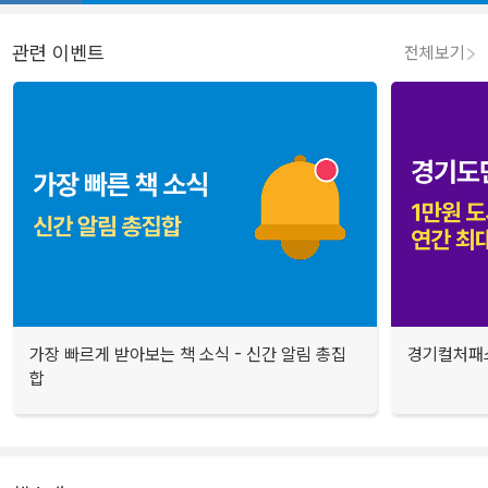
관련 이벤트
전체보기
가장 빠르게 받아보는 책 소식 - 신간 알림 총집
경기컬처패스
합