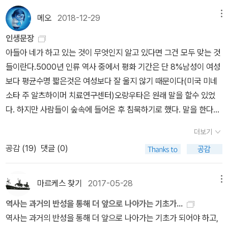
히 외면해왔다. 이학래는 조국행을 포기했다.-273쪽1794년 5월에
고 다음해 1집을 내놓았다. 이 음반은 서정적인 노랫말과 쉬운 멜로디
하다고 여기고 살아라남들이 나만 못하다고 생각하면 안되는 거다그
갑자기 일본에 나타나 불과 10개월 만에 무려 140여 점의 풍속화를
로 대중적인 사랑을 받으면서 ‘김광석‘ 이라는 이름을 많은사람들
메오
2018-12-29
메뉴
래요, 동생들한테다같은 인간인데 어찌하여빈한 자는 부한 자의노예
남기고 다시 흔적도 없이 사라진 ‘토슈사이 샤라쿠’라는 전설적인 일
의 뇌리에 각인시켰다.이후 솔로로 전환한 후 많은 히트곡들을 잇따
인생문장
가 되어야 합니까왜 가장 청순하고 때묻지 않은어린 소녀들이때묻고
본화가가 김홍도와 동일인물이라는 설이 있다. 당시 연풍현감으로 재
라 내면서 1990년대 모던포크 음악의 계보를 새롭게 써 나갔다. 특
아들아 네가 하고 있는 것이 무엇인지 알고 있다면 그건 모두 맞는 것
부유한 자의거름이 되어야 합니까사회의 현실입니까?빈부의 법칙입
직하고 있던 김홍도가 정조의 밀명으로 일본으로 건너가 일본의 풍습
히 1970년대 한대수, 서유석, 김민기 등이 보여주었던 저항적이
들이란다.5000년 인류 역사 중에서 평화 기간은 단 8%남성이 여성
니까?1970년 11월 13일208번지 평화시장에서전태일이근로기준법
과 지형 등을 살피고 낱낱이 그림으로 그려왔다는 것이다. 뿐만 아니
고 토속적인 포크 음악을 현대화시켜 자신만의 독특한 음악세계를 형
보다 평균수명 짧은것은 여성보다 잘 울지 않기 때문이다(미국 미네
책을 들고근로기준법을 지키라고 외치면서몸에 불을 질렀다고 그래
라 샤라쿠의 화풍은 당시 일본의 화풍과는 너무 다르며, 오히려 조선
성하며 평단과 대중들로부터 절대적인 지지를 받았다.1996년 1월 6
소타 주 알츠하이머 치료연구센터)오랑우타은 원래 말을 할수 있었
요존경하는 대통령 각하저의 직장은시내 동대문구 평화시장으로종업
풍속화의 화풍과 유사한 점이 많다는 것이 중론이다. 한편, 뛰어난 실
일, 김광석은 서른둘의 젊은 나이에 불의의 자살로생을 마감했다.☆
다. 하지만 사람들이 숲속에 들어온 후 침묵하기로 했다. 말을 한다는
원은 2만여 명입니다그러나 저희들은근로기준법의 혜택을조금도 못
력에도 불구하고 동시대 인물인 김홍도와는 달리 거의 전생애가 미스
부치지 않은 편지 작사. 정호승, 작곡 백창우풀잎은 쓰러져도 하늘을
것을 알면 괴롭힐 것 같았기 때문이었다(인도네시아 원주민 전설)
받으며더구나 종업원의 90% 이상이평균 연령 18세의 여성이며 4
터리에 싸여 있다고 할 수 있는 혜원 신윤복이야말로 토슈사이 샤라
보고꽃 피기는 쉬워도 아름답긴 어려워라시대의 새벽 길 홀로 걷다가
더보기
0%를 차지하는 시다공들은 평균연령 15세의 어린이입니다노동청에
쿠의 진짜 정체라고 주장하는 이들도 있다.-345쪽동화가 왜 그렇게
사랑과 죽음이 자유를 만나언 강 바람 속으로 무덤도 없이세찬 눈보
공감 (
19
)
댓글 (0)
여러 번 가니까개선한다고 곧 개선한다고그렇게 말해놓고대답이 없
어둡냐구요?그게 진실이기에아이들에게 감추는 것만이 대수는 아니
라 속으로 노래도 없이꽃잎처럼 흘러 흘러 그대 잘 가라그대 눈물 이
어서 또 가니까이제 감사 끝났으니까 마음대로 해봐라그러더래요도
지요.좋은 글은읽고나면 불편한 느낌이 드는 글입니다.-권정생-371
제 곧 강물 되리니그대 사랑 이제 곧 노래 되리니산을 입에 물고 나는
마르케스 찾기
2017-05-28
메뉴
저히 자기 힘으로는 어쩔 수 없으니까차라리 자기 한 몸 죽으면캄캄
쪽1981년부터 한 교회잡지에 <몽실언니> 연재를 시작했다가 '인민
눈물의 작은 새여뒤돌아 보지 말고 그대 잘 가라시대의 새벽 길 홀로
한 암흑 속에서 밤새도록 일하느라눈병이 나고폐병이 들고앞으로도
군이 너무 인간적으로 묘사되었다'는 이유로 당국으로부터 원고 일부
걷다가사랑과 죽음이 자유를 만나언 강 바람 속으로 무덤도 없이세찬
역사는 과거의 반성을 통해 더 앞으로 나아가는 기초가...
사람노릇 못 하게 생긴 사람들살릴 수 있지 않겠느냐고자기 안 죽고
가 삭제되기도 했다.-375쪽
눈보라 속으로 노래도 없이꽃잎처럼 흘러 흘러 그대 잘 가라그대 눈
역사는 과거의 반성을 통해 더 앞으로 나아가는 기초가 되어야 하고,
는 해결할 수 없다그래서 최선을 다 하려고 하는 거니까자기가 죽더