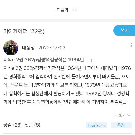
미국은 과거에 연연하기보다는 태평양 전략선의 새로운 교두보이자
함한 몇가지 이야기가 인상깊었던 지식 e!!! 자투리시간에 1권부터 다
를 슬프게 하였다. 사소한 것으로 기뻐하며 사람 가운데에서 희망을
방파제로서 일본의 재건이 시급했고, 일본인들로서는 또 그들 나름대
더보기
시 음미해야겠다..
찾았다. 사람들의 절규를 들었고, 사람들의 의지와 희맘을 보았다. 나
로 도쿄전범재판이 사후법에 의한 ‘승리자의 재판’에 지나지 않는다
는 이것들에 대하여 무엇이라 말할 수 있을까? 이 사람들의 모습에
는 공감대가 있었기에 전쟁관련자들의 사회적 복권은 극히 자연스러
쓰기
마이페이퍼 (32편)
대하여 어덯게 응답할 수 있을까? 이 책을 읽는 내내 가지고 있던 의
운 일로 여겨졌다.-270쪽B/C급 조선인 전범 148명 가운데 전쟁 당
문이다. 나는 무엇으로 살아갈 것인가? 이 책이 우리에게 던지는 질
시 군인의 신분이었던 이들은 3명뿐이다. 1940년을 전후하여 일본
대장정
2022-07-02
메뉴
문이리라. 당신은 무엇을 느낍니까?아직도 이들의 분노와 함성은 끝
은 동남아시아에서의 잇단 승리로 영국, 네덜란드, 오스트레일리아,
나지 않았다. 이들은 우리에게 말한다. 자신들의 삶은 이러니 느끼라
미국 등 수십만 명의 연합국 포로들을 떠안게 됐다. 포로관리의 필요
지식e 2권 362p김광석김광석은 1964년 ...
고. 그리고 행동하라고. 이것이 우리가 바라는 모습이라고. 많은 이들
성을 절감한 일본 군부는 1941년 12월 육군성에 포로정보국을 설치
지식e 2권 362p김광석김광석은 1964년 대구에서 태어났다. 1976
의 음성에 오늘도동참하고 있다. 감정을 잃지 않기 위해 노력하고 있
하고, 이듬해 5월부터 ‘포로감시원’을 모집했다. 일본은 당시 조선에
년 경희중학교에 입학하여 현악반에 들어가면서부터 바이올린, 오보
다. 아니 투쟁하고 있다. 감정이 없는 존재가 아니라 감정을 가지고 세
서만 약 3,000명의 청년을 모집하여 일정기간 군사훈련을 시킨 뒤 1
에, 플루트 등 다양한악기와 악보를 익혔고, 1979년 대광고등학교
상의 아픔을 느끼면서 살아간다. 그렇기에 아직 세상에는 희망이 존
942년 8월부터 동남아시아 각지의 포로수용소에 배치했다. -271쪽
에 입학해서는 합창단에서 활동하기도 했다. 1982년 명지대 경영학
재한다. 마지막으로 이 책을 읽으면서 내 마음을 움직였고 나를 울게
일본 당국은 일본인 군인 및 군속, 전범자에게 연금, 위로금, 유족 연
과에 입학한 후 대학연합동아리 ‘연합메아리‘에 가입하여 본격적
만들었던 내용을 인용하고자 한다. #26 하루그날 아침삼촌이 옛날에
금 등을 지급했고 대만인들에게도 200만 엔씩 지급했다. 조선인들만
인 음악인생을 시작,1984년 김민기의 <개똥이> 음반에 참여한 것
더보기
사줬다는 구두를 깨끗이 닦고이발도 했더라구요바바리도 내서 다려
보상대상에서 제외되었다. 1965년 한일회담으로 일괄해결된 사항이
을 계기로 ‘노래를 찾는 사람들‘ 에서 주도적으로 활동하게 된다.198
공감 (
23
)
댓글 (6)
입고방에 들어가 보니까정돈을 잘해놨어너희는 무허가에서 곤란하게
라는 논리였다. 한국정부 역시 조선인 전범들의 보상 문제에는 철저
7년 여름, 김광석은 주변의 음악친구들과 모여 그룹 ‘동물원‘을 만들
살아도양심을 부끄럽지 않게 살아야 한다모든 사람들을 나보다 훌륭