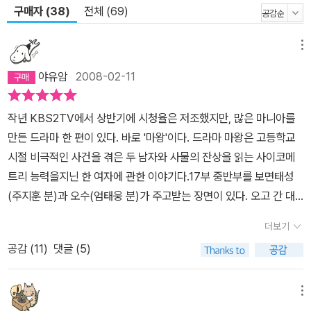
구매자 (38)
전체 (69)
메뉴
야유암
2008-02-11
작년 KBS2TV에서 상반기에 시청율은 저조했지만, 많은 마니아를
만든 드라마 한 편이 있다. 바로 '마왕'이다. 드라마 마왕은 고등학교
시절 비극적인 사건을 겪은 두 남자와 사물의 잔상을 읽는 사이코메
트리 능력을지닌 한 여자에 관한 이야기다.17부 중반부를 보면태성
(주지훈 분)과 오수(엄태웅 분)가 주고받는 장면이 있다. 오고 간 대
화는 다음과 같다. 태성: 당신이 파헤치는 진실이 당신을 찌를 수 있습
더보기
니다. 당신은 이미 살인자에 대한 모든 증거를 가지고 있습니다. 나석
공감 (
11
)
댓글 (5)
진씨의 핸드폰 통화내역 그리고 사진... 언젠가 당신이 나에게 말했었
죠. 눈에 보이는 것이 전부는 아니라고.. 오수: 눈에 보이는 것조차 보
지 못하는 것이 인간이라고 했었죠. 당신은... 태성: 눈에 보이는 것과
메뉴