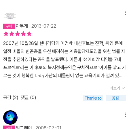
력결핍과잉행동장애ADHD'란, 소아 아동들에게 나타나는 충동성/무
데, 거기서 토니 벤은무료 의료 복지가시행되고 있는 영국의 현실을
를 꼬집은 '이름값' 웃음의 의미와 역할을 다룬 '하하 호호 낄낄' 그외
절제성/과다행동성 증후군을 말한다. 일반적으로 학습장애를 동반하
말하면서 민주주의와 통치자에 대해 의견을 내 놓는데 아래와 같다.
눈물의 의미, 낮잠의 역할, 착시현상, 휴대폰문자기능을 통한 엄지손
메뉴
며 정서적으로도 불안정하고 폭력적이며 산만한 행동을 보인다. 한국
마치 얼마 전 대선이 있었던 우리나라 유권자들의 현실을 말하는 듯
가락의 비약적인 활동성 증가등 익숙하지만 별로 생각해보지 않았던
의 경우 초등학교 한 반에 3-4명 정도가 있는 것으로 추산되고 있다.
싶다. 그리고 이러한 시스템에 길들여져서는 안 된다는 것을 새삼 깨
아무개
2013-07-22
것들을 다룬다. 하지만 이런 가벼움만으로도 죄책감없이 행복하게 지
남자 아동에게서 더 많이 발생하는 경향이 있다. ADHD증후군 아동
닫는다. (참고로 마이클 무어 감독의 SICKO는 08년 상반기 우리나
낼 수 있는 세상이라면 얼마나 좋으랴?여전히 우리 사회도 다른 사회
들은 정상아보다 활동의 절제가 부족하고 남의 일에 조급증을 내며
라에서도 개봉될 예정이고, 무어 감독은 아이러니하게도 이 영화는
2007년 10월28일 한나라당의 이명박 대선후보는 진학, 취업 등에
도 우리가 알아야할 우울한 진실들은 널려있다.이스라엘은 여전히 레
자주 참견하는 경향이 있다. 일반적으로 쉽게 화를 내고, 충동적이고,
인터넷으로 다운받아 많은 사람들이 보는 것 또한 환영한다고 말했
일정 비율의 빈곤층을 우선 배려하는 계층할당제도입을 위한 법률 제
바논에 폭탄을 떨어트리고 있고, 시사저널 사태, 한미FTA가 그렇게
감정이 불안정하고, 기분변화가 심하고, 행동을 예측하기 어렵다. 지
다. 완전한 의료보험이 이루어지지 않은 우리나라가 차차 의료보험에
정을 추진하겠다는 공약을 발표했다. 이른바 '생애희망 디딤돌 7대
시끄러웠지만 여전히 대다수의 국민이 그 내용이 무엇인지 그것이 우
속적으로 공격성, 분노, 적대감, 반항 등 행동문제를 일으킴에 따라 주
대한 규제를 풀고 민영 보험 업자들의 배를 채우려고 하는 이 시점에
프로젝트'라는 이 후보의 복지정책공약은 구체적으로 '아이를 낳고 기
리의 삶을 어떻게 변화시킬지에 대해서는 모르는 현실에 대해서도 일
변환경의 부정적인 제재에 반복적으로 노출되기 쉽고, 이는 심각한
서이 다큐멘티리 영화는 많은 시사점을 준다. 왜 현재 미 대선에서 민
르는 것이 행복한 나라/가난의 대물림이 없는 교육기회가 열려 있는
침을 가한다. 그 모르는 것들에 대해 설명하지 않고 보여주는 것만으
반사회적 행동이나 자기비하행동으로 발전할 수도 있다. 청량음료의
주당 의원들이 공약으로 전국민들에게 의료보험제도실시를 걸고 있
나라/ 사회에 첫발을 내딛는 청년에게 용기를 주는 나라/제2의 인생
로 사람의 마음을 움직이고자하는 발칙한 꿈을 꾸는 건 아닐까?오늘
더보기
대표격인 콜라에 함유되어 있는 인산을 지속적으로 섭취한 아이들에
는 지에 대한 내막을 알고 싶으면 꼭 감상하길 바란다. 사실 이거 보고
을 개척하는 중년에게 도움을 주는 나라/노년이 외롭거나 힘들지 않
우연히 본 EBS의 한 다큐프로에서 재밌는 실험이 있었다.아이들을
게서 ADHD발병확률이 높다는 보고가 있다. -134쪽칼라일 그룹은
유럽의 의료보험제도가 많이 부러웠다) 빚을 진 사람은 희망을 잃고
공감 (
2
)
댓글 (0)
은 나라/빈곤에서 탈출하는데 실질적인 힘을 주는 나라/장애인이 마
대상으로 미디어가 얼마만큼의 힘을 가지고 있는가하는걸 보여주는
911 테러 이후 가장 많은 돈을 벌어들인 기업 중 하나로 꼽힌다. 911
절망한 사람들은 투표를 하지 않는다. 자, 그들(지도층)은 늘 온 국민
음놓고 어울려 살 수 있는 나라'를 목표로 한다고 밝혔다. p.214 200
거였는데아이들을 3집단으로 나누고 각각의 집단에 영상을 보여준
테러의 주범으로 지목된 오사마 빈 라덴이 속한 사우디의 빈라덴 가
이 투표할 것이라고 말합니다. 그렇지만 제가 보기에는 만약 영국이
7년 1월 3일 신년사에서 박근혜 한나라당 전 대표는 '영국의 대처 수
메뉴
다.가운데 커다란 풍선 인형이 있는 방에 한 어른 남자가 들어가서 인
문 또한 칼라일의 주요 투자고객 중 하나다.-161쪽일본군 가미카제
나 미국의 가난한 사람들이 만약 영국이나 모두 들고 일어나서 자신
상 출현시기와 현재 한국의 정치, 경제 현실이 비슷하다. 대처 수상이
형을 대하는 태도를 각각 다르게 보여주는 것이었다.각각 폭력적으로
얼그레이
2008-07-01