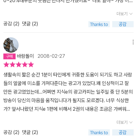
0~20%대부분의 웃음은'만나서 반가웠어요~''나도 알아~'가장 이상
저임금에 착취 당하는 노동자들, 멸시를 받는 탈북자들, 여기저기 다
적인 대화의 순간에 발생한다.-32쪽코미디물을 보고 난 사람들의 혈
니기 어려운 장애인들까지. 그분들을 향한 시선이곧 사회 시스템의
더보기
액검사 결과병균을 막는 항체200배 증가!질병에 대한 면역력과 스트
문제임을 '눈에 보이지 않은 사실'을 통해 더 자세히 알수 있었다. 마
공감 (
2
)
댓글 (2)
레스를 이겨내는 힘200배 증가!하지만 여섯 살 때는 하루에 300번
음이 너무 아프다. 신자유주의를 더욱 더 고수해가는 우리나라 현실
웃던 웃음을다 커서는 하루에 17번밖에 웃지 않는다.-34쪽각막에 산
상 앞으로 88만원 세대로 전략할 현재 젊은이들에게 사회는 밉게만
소와 양분을 공급하며 노폐물을 받아내는 것은피가 아닌눈물슬플 때
느껴진다. 그래도 희망을 찾는 법을 알려준다. 직접적으로 행동의 필
메뉴
흘리는 눈물은심혈관에 부담을 주는 스트레스 호르몬을시원하게 몸
요성과 권유 등을 말하지는 않았지만, 행동표출의 힘을 보여줌으로
바람돌이
2008-02-27
밖으로 배출시키는 역할을 한다.'눈물은 몇몇 세균들을 1시간에 9
써, 바람직한 시민상을 그려 주었다고 해야할까? 뉴미디어로 소통하
9%,3시간 후에는 99.99%를 죽인다.'-40쪽명왕성을 계속 행성으
여 서울 중구 태평로 1가에 모여 시민의 생각을 보여주자는 정도?!
생활속의 짧은 순간 1분이 타인에게 귀중한 도움이 되기도 하고 사람
로 인정한다면 비슷한 수준의 다른 행성체들과의 형평을 고려 태양계
'엄지의 귀환'과 '서울 중구 태평로 1가'는 무기력해가는 현대 대한민
들의 얼굴에 미소를 가져다준다는 광고가 있었다.꽤 인상적이고 잘
행성목록을 12개로 늘려야한다는 딜레마까지 안고 있던 천문학계는
국 젊은이들에게 세상에 대한 불만을 어떻게 표출해야하는 지 보여준
만든 광고였었는데...어쩌면 지식e의 광고카피는 일주일 중 단 5분의
결국 명왕성 퇴출을 결의하기에 이르렀다. 그러나 미항공우주국의 데
다. 온라인에서만 시끄럽게 떠들어봤자 사회지도층들은 그 불만을그
방송이 당신의 마음을 움직입니다가 될지도 모르겠다. 너무 식상한
이터베이스는 아직 명왕성을 소행성으로 분류하지 않고 있다. 유럽에
냥 씹으면 그만이다. 일일이 답글 달며 대꾸할 필요가 없기 때문이다.
가? 앞서나왔던 지식e 1편에 비해서 2권의 내용은 조금은 가벼워지
본부를 둔 IAU와 미국 천문학자들은 지금도 명왕성의 지위를 둘러싼
그래서 여기서 더 나아가 겉으로 표출되는 뭔가가 더 필요하다. 200
고 대신에 훨씬 더 다양해지고 우리 옆으로 조금더 다가왔다고 할 수
격렬한 논쟁을 계속하고 있다. 명왕성은 기존 9개의 태양계 행성 중
7년 미국에서 개봉한 마이클 무어 감독의 'SICKO(식코: 앓는 이)'를
더보기
있다.가벼워졌다는건 희노애락이라고 구분되어진 4편 중에서 1편 희
에서 유일하게 ‘미국인’인 톰보에 의해 발견된 ‘행성’이다.-99쪽‘집중
보면전 영국의회의원이었던 토니 벤과 무어가 대화하는 장면이 있는
공감 (
2
)
댓글 (2)
부분에 해당한다고 볼 수 있다.명품의 소비에 열광하는 오늘의 세태