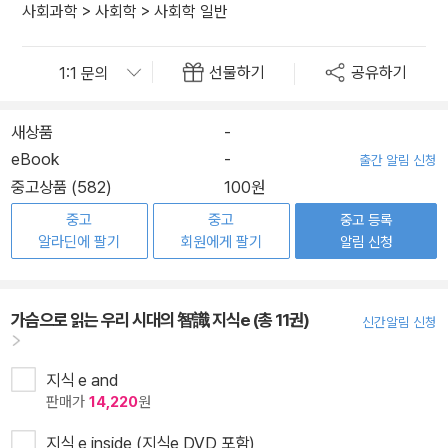
사회과학
>
사회학
>
사회학 일반
선물하기
공유하기
새상품
-
eBook
-
출간 알림 신청
중고상품 (582)
100원
중고
중고
중고 등록
알라딘에 팔기
회원에게 팔기
알림 신청
가슴으로 읽는 우리 시대의 智識 지식e (총 11권)
신간알림 신청
지식 e and
판매가
14,220
원
지식 e inside (지식e DVD 포함)