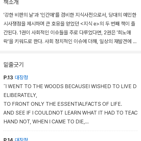
책소개
'강한 비판의 날'과 '인간애'를 겸비한 지식사전으로서, 당대의 예민한
시사쟁점을 제시하며 큰 호응을 얻었던 <지식 e>의 두 번째 책이 출
간된다. 1권이 사회적인 이슈들을 주로 다루었다면, 2권은 '희노애
락'을 키워드로 한다. 사회 정치적인 이슈에 더해, 일상의 재발견에 관
한 내용과 주목할 만한 인물들의 이야기들을 담았다.
밑줄긋기
EBS TV에서 '지식'을 키워드로 제작한 5분짜리 동영상 중 40개의
꼭지를 선별, 여기에 설명을 보충해 종이책으로 옮겼다. 동영상을 보
P.13
대장정
듯 텍스트와 사진을 편집해 TV에서 보았던 강렬한 인상을 책을 볼 때
˝I WENT TO THE WOODS BECAUSEI WISHED TO LIVE D
도 유지하도록 배려했다.
ELIBERATELY,
TO FRONT ONLY THE ESSENTIALFACTS OF LIFE.
AND SEE IF I COULDNOT LEARN WHAT IT HAD TO TEAC
HAND NOT, WHEN I CAME TO DIE,
DISCOVER THAT I HAD NOT LIVED.
THOREAU
P.14
대장정