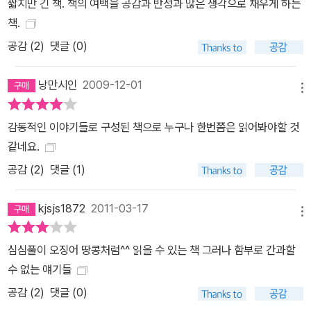
짧지만 긴 책. 책의 여백을 공감과 반성과 많은 생각으로 채우게 하는
책.
공감 (
2
)
댓글 (0)
낭만시인
2009-12-01
메뉴
감동적인 이야기들로 구성된 책으로 누구나 한번쯤은 읽어봐야할 것
같네요.
공감 (
2
)
댓글 (1)
kjsjs1872
2011-03-17
메뉴
심심풀이 오징어 땅콩처럼^^ 읽을 수 있는 책 그러나 함부로 간과할
수 없는 얘기들
공감 (
2
)
댓글 (0)