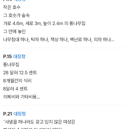
˝삶의 본질을 확인하고 싶었고, 그로부터 다시 삶을 배우고 싶었다.
작은 호수
또한 삶의 마지막 순간에 제대로 살지 못했다는 후회를 하고 싶지 않
그 호숫가 숲속
았다.˝
가로 4.6m, 세로 3m, 높이 2.4m 의 통나무집
그 안에 놓인
나무침대 하나, 탁자 하나, 책상 하나, 벽난로 하나, 의자 하나
그리고 큰 창 하나
P.15
대장정
통나무집
28 달러 12.5 센트
8개월간의 식비
8달러 4 센트
의복비와 기타비용
8달러 40센트
그리고
P.21
대장정
그가 택한 삶에 쓰인 비용은
˝샤넬을 하나라도 갖고 있지 않은 여성은