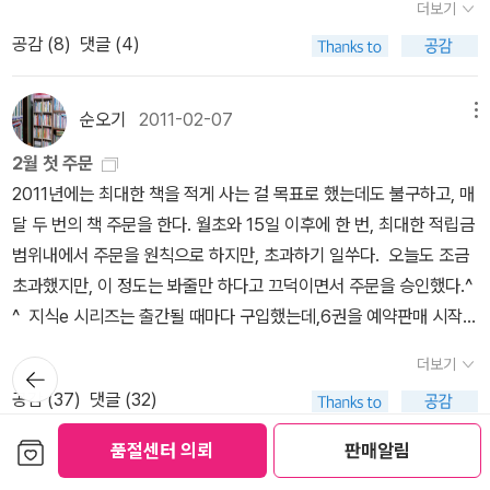
이 성공했다. 그들을 본받자가 아니라 매우 객관적으로 그들의 생존
더보기
VD를 주는 이벤트가 진행중이다. 오늘까지....시리즈에서 빠져나간
시기때나 사후에 그리고 그들이 만들어놓은 근대적 길이 어떻게 사람
공감 (
8
)
댓글 (4)
6권과 더불어 7권을 장바구니에 담았다. 지식e 시리즈를 보면 흐뭇
을 풍성하게 했을뿐 아니라 사람들을 옥좨게 되었는지 말해주고 있
한 사연도 가슴이 먹먹하고 안타까움도 가득 차겠지만, 이 또한 우리
다. 한마디로 인물이 만들어간 역사의 명암에 관한 책이다. 3. 지식
가 살아가는 세상이고 우리가 알아야 할 세상이다. 가슴으로 읽는 우
순오기
2011-02-07
메뉴
채널 <지식 e 2>지식채널은 짧은 지식의 나열이 아니라 정말 뜨거운
리 시대의 智識 지식e 7<지식 e>7권엔 어떤 이야기가 담겨 있을
지식이다. 짧은 글이지마 그 압축이 만만치 않고 거기서 만들어지는
2월 첫 주문
까?<지식 e>는 여전히 당대를 이야기한다.「만만한 방송국」을 통해
사회적 이슈들을 가장 뜨거운 마음으로 전달하고 있다. 읽으면서 머
2011년에는 최대한 책을 적게 사는 걸 목표로 했는데도 불구하고, 매
팟캐스트를, 「루퍼트 머독」을 통해 미디어 법을,「세계 1위」를 통해 대
리는 냉정해지고 마음은 뜨거워지며, 정의를 불끈 솟아난다. 그리고
달 두 번의 책 주문을 한다. 월초와 15일 이후에 한 번, 최대한 적립금
학등록금을,「달빛요정역전만루홈런」을 통해 비정규직노동을,「끊어진
전문적인 식견 또한 만만치 않다. 지식이라는 것은 자고로 이래야 하
범위내에서 주문을 원칙으로 하지만, 초과하기 일쑤다. 오늘도 조금
고리」를 통해 한진중공업사태를,「위험한 거래」를 통해 제주도영리병
지 않을까 생각한다.
초과했지만, 이 정도는 봐줄만 하다고 끄덕이면서 주문을 승인했다.^
원을,「최고의 개혁」을 통해 소득세인하를, 마지막으로「평화의 오아시
^ 지식e 시리즈는 출간될 때마다 구입했는데,6권을 예약판매 시작했
스」를 통해 강정마을 사태를 이야기한다.(알라딘 책 소개) 아직도 지
다는 문자를 받고 주문했다.더구나 DVD를 증정한다는데, 어떻게 거
식e 시리즈를 못(안)보았다면, 이번 기회에 꼭 읽어보시라 추천한다.
더보기
뒤로가
부하겠는가!^^ 6권만 받으면 지식e 시리즈와 김진혁 피디가 쓴 <감
기
지식e 제작 이야기를 담은 김진혁 pd의 <감성지식의 탄생>과 <지식
공감 (
37
)
댓글 (32)
성지식의 탄생>까지 완벽한 시리즈다. 2011 이상 문학상 수상집<
의 권유>까지 보면 더 좋고... ^^접힌 부분 펼치기 ▼ 펼친
맨발로 글목을 돌다>는 공지영을 응원하기 위해,2010 미당 문학상
보관함담기
품절센터 의뢰
판매알림
부분 접기 ▲ 10일이 토요일이라 이달의 당선작 발표가 안 되었는데,
을 수상한 장석남 시인의 <뺨에 서쪽을 빛내다>와 내가 좋아하는 손
명사추천도서
2010-07-30
메뉴
혹시라도 당선작으로 뽑혀 알사탕 받으면 좋겠다.^^그럼 이런 책도