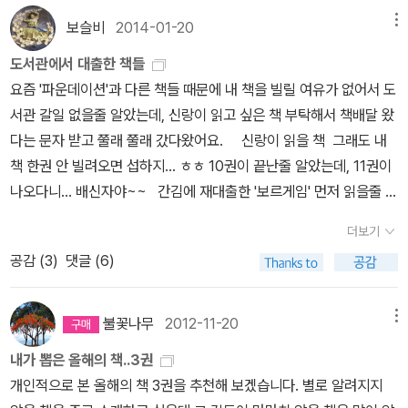
닙니다. 당시 상황을 고려하여서 현재의 시각으로 다시 바라보는 역
보슬비
2014-01-20
메뉴
사, 열린 사고로 읽으시길 바랍니다.한국의 근현대사를 우리는 매우
불편해 합니다.보수 정권들이 그렇게 자신들에게 유리하도록 왜곡하
도서관에서 대출한 책들
려 했으니까요,, 허나 ˝역사는 한가지의 시각으로 바라보아서는 안됩
요즘 '파운데이션'과 다른 책들 때문에 내 책을 빌릴 여유가 없어서 도
니다.˝ 그리고 이 말은 진보사상을 가진 사람에게도 해당되어야 한다
서관 갈일 없을줄 알았는데, 신랑이 읽고 싶은 책 부탁해서 책배달 왔
고 생각합니다.그렇기에 다소 불편한 내용이 담겨있어도 열린 마음으
다는 문자 받고 쭐래 쭐래 갔다왔어요. 신랑이 읽을 책 그래도 내
로 읽으시다 보면,, 그렇군, 이렇게 볼 수도 있겠다,, 그래서 이렇게 더
책 한권 안 빌려오면 섭하지... ㅎㅎ 10권이 끝난줄 알았는데, 11권이
나아가면 되겠다는 결론을 낼 수 있는, 진정한 역사를 보는 제대로 된
나오다니... 배신자야~~ 간김에 재대출한 '보르게임' 먼저 읽을줄 알
어른이 되었으면 합니다!!
았는데... 아마도 '파운데이션' 시리즈를 다 읽어야 읽을수 있을것 같
더보기
아요.
공감 (
3
)
댓글 (6)
불꽃나무
2012-11-20
메뉴
내가 뽑은 올해의 책..3권
개인적으로 본 올해의 책 3권을 추천해 보겠습니다. 별로 알려지지