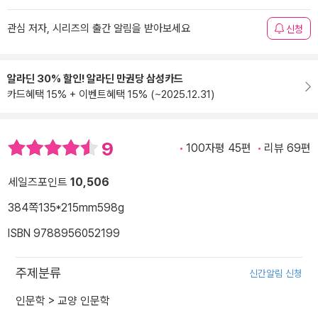
관심 저자, 시리즈의 출간 알림을 받아보세요
신청
알라딘 30% 할인! 알라딘 만권당 삼성카드
카드혜택 15% + 이벤트혜택 15% (~2025.12.31)
9
100자평 45편
리뷰 69편
세일즈포인트
10,506
384쪽
135*215mm
598g
ISBN 9788956052199
주제분류
신간알림 신청
인문학
>
교양 인문학