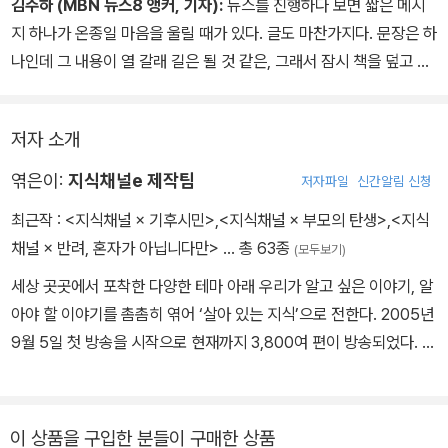
김주하 (MBN 뉴스8 앵커, 기자):
뉴스를 진행하다 보면 짧은 메시
감동이라는 핫코드를 전달하는 방식이 쿨하다는 것은 흥미로운 역설
지 하나가 온종일 마음을 울릴 때가 있다. 글도 마찬가지다. 문장은 하
이다.
나인데 그 내용이 열 갈래 길은 될 것 같은, 그래서 잠시 책을 덮고 창
밖을 바라보게 될 때가 있다. 하나의 책이 독자로 하여금 열 갈래의 다
른 책으로 옮아갈 수 있는 길을 터줄 수 있다면 이 책이 그 멋진 시작
저자 소개
이 될 것이다.
엮은이:
지식채널e 제작팀
저자파일
신간알림 신청
최근작 :
<지식채널 × 기후시민>
,
<지식채널 × 부모의 탄생>
,
<지식
채널 × 반려, 혼자가 아닙니다만>
… 총 63종
(모두보기)
세상 곳곳에서 포착한 다양한 테마 아래 우리가 알고 싶은 이야기, 알
아야 할 이야기를 촘촘히 엮어 ‘살아 있는 지식’으로 전한다. 2005년
9월 5일 첫 방송을 시작으로 현재까지 3,800여 편이 방송되었다. 5
분의 영상 속에 인문, 사회, 과학, 예술 등 우리 삶과 긴밀하게 연결된
주제들을 감각적이고도 예리하게 담아내 큰 호응을 얻어왔다. 책으로
새롭게 만나는 지식채널ⓔ는 각 권마다 ‘오늘’을 관통하는 하나의 주
이 상품을 구입한 분들이 구매한 상품