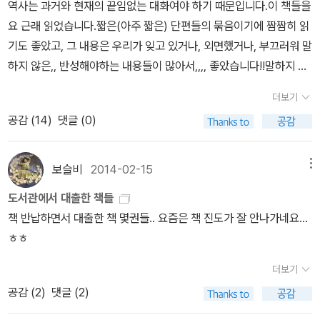
물 이제 곧 강물 되리니그대 사랑 이제 곧 노래 되리니산을 입에 물고
역사는 과거와 현재의 끝임없는 대화여야 하기 때문입니다.이 책들을
라도 섭섭해하거나억울하다는 생각은 말고언젠가 환하고 좋은 세상
나는 눈물의 작은 새여뒤돌아 보지 말고 그대 잘 가라그대 잘 가라☆
요 근래 읽었습니다.짧은(아주 짧은) 단편들의 묶음이기에 짬짬히 읽
이 올 거라 믿고싸워주겠느냐고 물어봐요내가 뭐라고 대답했겠어요
서른 즈음에. 작사.작곡 강승원또 하루 멀어져 간다내뿜은 담배연기
기도 좋았고, 그 내용은 우리가 잊고 있거나, 외면했거나, 부끄러워 말
금세 대답을 못했지요 -故 전태일 어머니 이소선 여사와의 인터뷰 내
처럼작기만한 내 기억속엔무얼 채워 살고 있는지점점 더 멀어져 간다
하지 않은,, 반성해야하는 내용들이 많아서,,,, 좋았습니다!!말하지 않
용 중 발췌 인용“친구여 나를 아는 모든 나여 나를 모르는 모든 나여
머물러 있는 청춘인줄 알았는데비어가는 내 가슴속엔더 아무것도 찾
은 한국사를 읽는 내내,, 배우지 않았으나 배웠어야 했던 이야기들이
더보기
나를 지금 이 순간의 나를 영원히 잊지 말아주게.” 이소선 여사의 마
을 수 없네계절은 다시 돌아오지만떠나간 내 사랑은 어디에내가 떠나
많아서 좋았습니다. 이래서 국정교과서는 폐기되어져야 합니다!!말하
음이, 전태일씨의 마음이 금방이라도 손에 잡힐 것 같아서 눈물이 났
공감 (
14
)
댓글 (0)
보낸 것도 아닌데내가 떠나온 것도 아닌데조금씩 잊혀져 간다머물러
지 않는 한국사와 세계사는 오디오 북으로 있으니 오고 가는 길에서
다. 그가 바란 것은 큰 것이 아니다. 기준법 세워놨으니 기준법 지키라
있는 사랑인줄 알았는데또 하루 멀어져 간다매일 이별하며 살고 있구
음악대신 책을 듣기에도 좋았습니다.특히 지식e는 가끔 EBS에서 5
는 것이다. 일요일은 쉬고 싶다는 것이다. 살고 싶다는 것이다. 이는
나매일 이별하며 살고 있구나점점 더 멀어져 간다머물러 있는 청춘인
분간 말없이 잔잔한 음악 속에서 툭툭 던지 듯 나오는 자막의 글귀,,
보슬비
2014-02-15
메뉴
오늘 많은 사람들의 절규이다.
줄 알았는데비어가는 내 가슴속엔더 아무것도 찾을 수 없네계절은 다
그렇게 만들어진 다큐의 내용을 책으로 엮은 것입니다. 그 5분간의
도서관에서 대출한 책들
시 돌아오지만떠나간 내 사랑은 어디에내가 떠나보낸 것도 아닌데내
다큐를 보면서 아깝단 생각을 했었는 데, 이리 책으로 계속 발간되어
책 반납하면서 대출한 책 몇권들.. 요즘은 책 진도가 잘 안나가네요...
가 떠나온 것도 아닌데조금씩 잊혀져 간다머물러 있는 사랑인줄 알았
좋았습니다..앞으로의 역사를 만들어가야 하는 청소년들에게는 꼭 읽
ㅎㅎ
는데또 하루 멀어져 간다매일 이별하며 살고 있구나매일 이별하며 살
혔으면 하는 바람을 가집니다.아니, 굳어가고, 편협해져 가며, 젊은이
고 있구나
의 반대 의견을 듣기 싫어하는, 외골수가 되어가는 장년층들에게도
더보기
권합니다.불편한 진실과도 마주할 줄 알아야 더 나은 세상을 만들수
공감 (
2
)
댓글 (2)
있습니다.칭찬이나 자랑 일색의 역사도, 불평과 비난뿐인 역사도 아