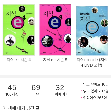
제를 선정해 다양한 관점에서 다룬 방송편들을 시리즈로 엮어나간다.
지식 e - 시즌 4
지식 e - 시즌 8
지식 e inside (지식
e DVD 포함)
읽고 싶어요 10명
45
69
32
읽고 있어요 17명
100자평
리뷰
마이페이퍼
읽었어요 265명
이 책에 내가 남긴 글