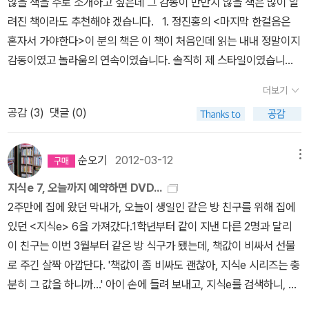
않을 책을 주로 소개하고 싶은데 그 감동이 만만치 않을 책은 많이 알
려진 책이라도 추천해야 겠습니다. 1. 정진홍의 <마지막 한걸음은
혼자서 가야한다>이 분의 책은 이 책이 처음인데 읽는 내내 정말이지
감동이였고 놀라움의 연속이였습니다. 솔직히 제 스타일이였습니다.
먼저 스스로를 극한으로 몰아붙이며 자신의 묵은 때를 벗고자하는 강
더보기
한 의지와 산티아고의 길을 걸으면서 품은 자신의 감상을 이렇게도
공감 (
3
)
댓글 (0)
섬세하고 감동적으로 그리고 인문학적으로 풀어내는 저자의 실력에
많이 놀랐습니다. 문장하나하나가 버릴것이 없을 정도로 교훈적인 내
용과 자신의 바닥까지 내려다 보는 깊은 통찰력이 최고였습니다. 올
순오기
2012-03-12
메뉴
해에 읽은 책중에 아마도 이 책이 가장 좋은 책이 아니였다 싶습니다.
지식e 7, 오늘까지 예약하면 DVD...
2. 전성원의 <누가 우리의 일상을 지배하는가>이 책은 근대를 만들
2주만에 집에 왔던 막내가, 오늘이 생일인 같은 방 친구를 위해 집에
어간 사람들의 이야기이다. 어찌보면 인물중심의 그들의 성공담정도
있던 <지식e> 6을 가져갔다.1학년부터 같이 지낸 다른 2명과 달리
의 책이라고 생각할수 있다. 인물중의 책은 그들의 성공노하우를 전
이 친구는 이번 3월부터 같은 방 식구가 됐는데, 책값이 비싸서 선물
달해주는 좁은 관점에서의 책이다. 그런데 이 책은 단지 인물중심의
로 주긴 살짝 아깝단다. '책값이 좀 비싸도 괜찮아, 지식e 시리즈는 충
책이 아닌것은 그들이 만들어간 영향력이 어떻게 그 이후에 역사의
분히 그 값을 하니까...' 아이 손에 들려 보내고, 지식e를 검색하니, 20
길이 되었는지 그 명암을 매우 사실적으로 말해주고 있다. 단지 그들
12년 3월 19일자 출간인 7권을 오늘(3월 12일)까지 예약주문하면 D