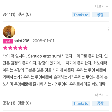
‘역차별’에 동의하지 않는 이들도 생겨날 수 있다. 따라서 긍정적 역차
데.. 한번의웃음과 한번의 울음이 주는 혜택이란 다른 어떤 것도 주지
다. ㅜㅜ)그 행복한 시절 함께 했던 골목길이 이제는 찾아보기 힘들다
더보기
별은 일정한 법률의 형식을 취할 필요가 있게 된다. -214쪽동물을 보
못하는 것이라니... 억지로 울음을 참기보단 배출하고, 친구간의 일상
한다. 웃음과 울음의 미학, 잘 웃고, 잘 우는 것이 정신 건강에 좋으니
호구역이나 동물원으로 몰아넣게 되면 그들의 미래는 사라질 것이다.
공감 (
1
)
댓글 (0)
적인 대화로 더 많이 웃어야 겠다는 생각이 들었다..'喜'에서 느낀 감
일부러라도 마음의 근육을 움직일 것. 잠을 충분히 잔다는 것은 인생
멸종 위기에 처한 동물을 구할 수 있는 유일한 방법은 그들의 서식지
탄에 이어 나를 화나게 한 '怒'!!제이미의 요리가 맛이 없다고 할 정도
을 낭비하는 것이 아니라는 말은 참 많은 위안이 된다. 시사in의 탄생
를 마련하는 것이다.-팀 플래너리(미래학자)-251쪽1945년 8월 15
로 인스턴트에 중독된 학생들, 강제로 입원되는 정신병원, 누구를 위
메뉴
배경을 보면서 살아있는 양심들, 투철한 직업의식을 가진 멋진 기자
일일본 무조건 항복...조선인들에게는꿈에 그리던 해방...그러나 콰이
한 정당인지 모르는 정당, 인간폭탄으로 이용당한 가미카제, 그리고
들, 소수의 용기들이 모여 다수의 힘을 이끌어내어 이 사회가 움직일
saint236
2008-01-01
강의 조선인들은고향으로 돌아갈 수 없었다.그들을 기다리고 있는 것
또한번 삶의 터에서 쫓겨나게 된 청계천 철거민들...요즘 뉴스를 통해
수 있음을 한 번 더 느낀다. 한미FTA와 무서운 광우병에 대한 글을
은전범재판A급 일본인 전범 7명 사형B/C급 조선인 전범 23명 사형
한 번씩은 접했던 사건 아니면 스펀지 같은 방송을 통해 유해음식물
읽으면서 한 번 더 슬퍼졌고, 약자들이 위로받는 세상이 되기를 간절
책이 더 알차다. Sentigo ergo sum! 느낀다 그러므로 존재한다. 인
B/C급 전범으로 기소되었지만 사형을 면한나머지 조선인들은1957
에 대한 이야기를 많이 들었기에 읽으면 읽을수록 화가 나게 되는.. 이
한 마음으로 함께 빌어보았다. 이 시리즈를 읽을수록 정신이 깨어나
간은 감정의 존재이다. 감정이 있기에, 느끼기에 존재한다. 희노애락
년까지 일본 형무소에서 복역했다.출소 후 한 사람은 목을 매었고또
어지는 '哀'를 통해서도 분노와 슬픔이 같이 느껴지는...다행히 마지
는 느낌. 가끔씩 수업 중에 지식e 영상 활용하는데, 활자로 다시 만나
이라는 4장의 구분은 많은 것을 느끼게 해준다. 우리는 무엇 때문에
한 사람은 달리는 기차에 뛰어들어스스로 목숨을 끊었다. -268쪽19
막 '樂'에서 느낄 수 있는 즐거움으로 한권의 책을 기분좋게 마무리할
니 또 새로운 느낌, 본문의 글자 크기가 작은 것은 조금 아쉽다. 여기
기뻐하는가? 우리는 무엇때문에 슬퍼하는가? 우리는 무엇때문에 분
48년 11월 12일, 도쿄전범재판소는 심리 중 사망한 2인과 정신 이상
수 있었달까? 'Isn't she lovely~'를 외치는 스티브 원더의 노래가
저기 살피다 위의 책 표지 보고 깜놀. 오늘 본 지식 책 속에 이 사진이
노하며 무엇때문에 즐거워 하는가? 무엇이 우리로하며금 희노애락이
을 일으킨 1인을 제외한 피고 25명에 대하여 전원 유죄를 인정, 교수
귓가에 들리는 듯 하며, 찰리 채플린의 까만 모자와 콧수염, 광대같은
201쪽에 들어있었기 때문이다. 김기찬님의 사진이라 되어 있는데, 같
라는 감정을 느끼게 하는가? 다시한번 인생의 의미에 대하여 곰곰히
형 7명, 종신형 16명, 금고 20년 1명, 금고 7년 1명의 형을 선고하였
표정이 떠오르고,지금 작품전이 열리고 있는 렘브란트를 직접만난 듯
더보기
은 사진이 책의 표지가 되었구나!!! 아이의 표정이 인상적. 리뷰에 인
생각해 보게 만든 책이다. 단 2일만에 읽어내렸다. 읽으면서 함께 즐
다. 그러나 이들 외에 전쟁과 식민점령의 정책에 관여했던 수많은 책
하며 이봉주선수의 노력을 보며 흐뭇한 미소를 지을 수 있었던 이야
용한 골목길 부분에 인용된 사진이었다.
공감 (
1
)
댓글 (0)
거워하고, 함게 기뻐하고, 함게 울고, 함께 분노했다. 우리 시대의 일
임자들은 기소를 면하여 전후 일본재건의 주역으로 다시 등장하였다.
기...40개의 이야기가 모두 기억나는 건 아니지만.. 웃음과 울음을 포
그러진 역사와 현실이 나를 분노케 했고, 사술에 속아나는 모습이 나