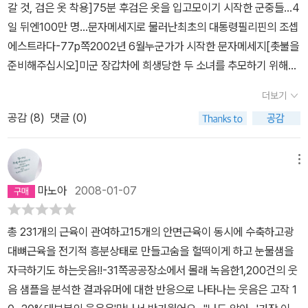
가 많이 실린 듯 하다.(특히 '락'부분에)당시에는 비난과 야유 등을 받
갈 것, 검은 옷 착용]75분 후검은 옷을 입고모이기 시작한 군중들…4
지 4분 가량 지나자 청년은 상체를 겨우 가누며 짐승같은 목소리로
았지만 시간이 흐른 후 인정을 받은 사람들의 이야기가 시즌1에 비해
일 뒤엔100만 명…문자메세지로 물러난최초의 대통령필리핀의 조셉
절규하기 시작했다. “근로기준법을 준수하라!” “노동시간을 단축하
많이 실렸다. 단순하게 사는 법을 알려준 데이빗 소로우, 음악을 통해
에스트라다-77p쪽2002년 6월누군가가 시작한 문자메세지[촛불을
라!” “일요일은 쉬게해달라!” 다음은 전태일 동상에 새겨진 글이
사회참여를 했던 첨바왐바,전위적 자유로운 음악가 찰스 아이브스,
준비해주십시오]미군 장갑차에 희생당한 두 소녀를 추모하기 위해자
다. “전태일. 그는 노동을 위해, 그리고 사랑을 위해 이곳 평화시장으
빛의 흐름을 탁월하게 포착하여 변화하는 세계상을 보여주고자 시도
발적으로 모인 수많은 사람들…엄지의 화려한 귀환!-78p쪽
로 돌아왔다. 그는 우리 모두를 변화시켰다. 그가 죽은 것이 아니다.
더보기
했던 렘브란트, 어른들을 위한 동화 작가故 권정생씨까지.용기를 많
사회의, 우리 안의 죽음을 그가 태워버린 것이다.” 우리 모두는 일정
이 얻은 부분이었다. 좀 뭔가 다른 방향으로 내 길을 만들려고 있는 나
공감 (
8
)
댓글 (0)
부분 앞선 사람들에게 빚을 지고 있다. 그것을 잊지 말아야 한다.
에게 이런 사람들의 이야기는 꿈을 버리지 않게 해 주고, 끊임없이 의
지를 다시 가다듬도록 일깨워주었다.이 분들의 삶 역시 당시 사람들
메뉴
의 눈에 보이는 것으로부터자기의 길을찾아서 만들어갔다. 단지, 그
마노아
2008-01-07
사람들이 만든 것이 당시 사람들이 이해하고 바라보는 인식의 눈에만
보이지 않았을 뿐이었다.사회적 약자에 대한 따뜻한 시선 역시이어졌
총 231개의 근육이 관여하고15개의 안면근육이 동시에 수축하고광
다. 진정사람을 위하고, 따쓰함이 느껴지는 지식은 사회적 약자에서
대뼈근육을 전기적 흥분상태로 만들고숨을 헐떡이게 하고 눈물샘을
부터 파생하기 때문이다. 동대문으로 쫓겨나또 다른 곳으로 쫓겨날
자극하기도 하는웃음!!-31쪽공공장소에서 몰래 녹음한1,200건의 웃
형편에 처해 있는 청계천 상인들, 교육 인권이 전무한 대한민국 초등
음 샘플을 분석한 결과유머에 대한 반응으로 나타나는 웃음은 고작 1
학생들(사실'학생'이라고불리우는 사람들에게 인권은없는 것 같다),