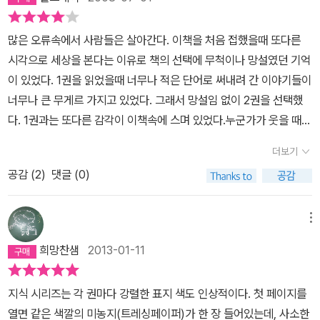
의 공격으로 400여 척에 가까운 연합군 군함이 피해를 입고 5천여
들의 입장을 대변하는 후보들에게 표를 던지면 민주투쟁이 될 것입니
영국병을 치유해서 도약을 이룬 것처럼 대한민국이 앓고 있는 중병을
인형을 치고 때리고 노는 모습, 인형을 껴안고 아껴주고 좋아하는 모
명의 사상자가 발생했지만, 정작 가미카제의 최우선 공격목표였던 연
다. 그러니 그들은 그런 일이 없도록 국민들이 계속 절망하고 개탄하
고쳐야 한다. 고 주장하며 한국형 대처리즘의 필요성을 역설했다. 박
습, 그리고 마지막으로 무관심한 모습을 유치원아이들에게 보여주는
많은 오류속에서 사람들은 살아간다. 이책을 처음 접했을때 또다른
합군 항공모함은 한 대도 침몰되지 않았다. 사실 가미카제 전술은 연
도록 하는 거죠. 국민을 통제하는 길은 두 가지가 있다고 봅니다. 첫째
근혜 전 대표의 미니 홈페이지 주소 뒷자리는 'ghrism'이며, 이는 '근
거였는데 결과는 정말 대단했다.폭력적으로 노는 모습을 본 아이들 9
시각으로 세상을 본다는 이유로 책의 선택에 무척이나 망설였던 기억
합군에 대해 직접적인 피해를 입히기 위한 것이라기보다는 사면초가
는 공포를 주는 것이고 둘째는 질서를 문란하게 하는 것입니다. 교육
혜이즘'을 의미한다고 한다. p.291 참...뭐라 할말이 없네.국민들한테
명 중 7명은 들어가자 마자 인형을 권투하듯 때리고 칼로 치고 하면
이 있었다. 1권을 읽었을때 너무나 적은 단어로 써내려 간 이야기들이
에 몰린 일본군 수뇌부가 자국민들을 상대로 군국주의 정신을 극대화
받고 건강하고 자신감 넘치는 국민은 휘어잡기가 더 어렵습니다. 그
참...나쁜데 뭐라 말로 할수가 없네. 도대체 대화록의 존재유뮤가뭐가
서 노는 모습을 보여준데 비해 아껴주는 모습이나 무관심한 모습을
너무나 큰 무게르 가지고 있었다. 그래서 망설임 없이 2권을 선택했
하기 위해 선택한 상징적 자해행위였다. -176쪽2005년 현재 일본
래서 어떤 사람들을 대하는 특별한 자세가 있지요. '저 사람들은 배워
그렇게 중요한걸까.분명 중요한걸꺼야, 그렇지 않고서야 지금 당장
본 아이들 중에서는 폭력적으로 노는 아이들이 한 명도 없었던 것.어
다. 1권과는 또다른 감각이 이책속에 스며 있었다.누군가가 웃을 때
자위대의 총병력은 26만 3,000명, 일본의 군사비 지출규모는 426
도 안 되고 건강해도 안 되고' '사기 충전해도 안 된다' '망치가 가벼우
해야할국정원 국정조사 같은것 보다 분명 중요하니까저 xx들을 하는
쩌면 오늘날 미디어들이 새겨들어야 할 실험일거란 생각을 하게된다.
누군가는 우는 그런 것을 아이러니라고 하지는 않을 것이다. 그저 동
억 달러로 공식적으로 세계 3위, 비공식적으로는 세계 4위다.-179
면 못이 솟는다'라고요. 인류의 상위 1%가 세계의 80%의 부를 차지
걸꺼야. 네.네. 그러시겠죠.
더보기
그 결론이 상업성을 이길 수 있을지는 미지수지만....그렇기 때문에 지
전의 양면과 같은것이다. 세상은 그렇게 구성된다고도 말하기 때문이
쪽'노점상은 원래 권리가 있는 사람이 아니다. 동대문풍물벼룩시장은
하고 있습니다. 기가 막힐 노릇은 사람들이 그걸 참는다는 겁니다. 그
식e의 이야기들이 더 소중하게 다가오는지 모르겠다.부디 미디어란
공감 (
2
)
댓글 (0)
다. 지식이라는 것은 그저 외우는 것이 아니라고 말하는 책머리말에
서울시가 배려한 것이며, 배려는 어디까지나 배려일 뿐이다. 따라서
들은 가난하고, 어지럽고, 겁을 먹고 있습니다. 그래서 그들은 자신들
게 그렇게 커다란 힘을 내재하고 있는게 분명하다면 정말 단 5분이
나는 동감한다.그렇게 많은 외움을 필요로 하는 것이 아니다..그저 느
항구적인 영업권은 인정할 수 없다'며 풍물벼룩시장의 강제철거를 시
의 최선이란 시키는 대로 일하며 소박한 꿈이나 꾸고 사는 것이라고
사람의 마음을 움직이는 힘이 될 수 있기를 간절히 기원한다.
끼면 되는 것이다. 생각하면 되는 것이다. 그리고 자신을 마음속에..머
사하고 있는 상태다. -186쪽오세훈 서울 시장이 전임자가 했던 약속
믿고 살아갑니다. 이 책은 올바른 것을 보려는 우리의 마음과 그러한
메뉴
릿속에..자신만의 글로서 기억하는 되는 것이다. 아주 많은 이야기들
을 번복하면서까지 ‘임기 내에 서울의 새로운 랜드마크를 만들겠
의지, 그리고 휘어진 선을 곧다고 믿어 왔던 자신에 대한 반성을 무겁
희망찬샘
2013-01-11
이 책속을 메우고 있다. 이 이야기의 주인공들이 원했던것은 아주 큰
다’는 식의 야심찬 포부에 집착하는 것은, 역설적으로 전임자인 이명
지 않은 말투로 소근소근 이끌어낸다. 그래서 거부감마저 없다. 이유
것이 아니였다. 모든 사람의 작은 관심, 그리고 자신의 주관을 말하고
박 전 시장이 임기 내에 ‘청계천 복원’과 ‘대중교통체계 개편’ 등 눈에
는 간단하다. 사실 옳기 때문이다. 맨 위에 인용 대사에서 말했듯이 이
지식 시리즈는 각 권마다 강렬한 표지 색도 인상적이다. 첫 페이지를
싶었던 것이다. 그것이 크다고 클수 있을 것이다. 하지만 어느새 기억
띄는 성과물을 만들어 냄으로써 추진력을 인정받고 이후 대통령 후보
러한 사실을 알고 행동한다는 것 자체와 거기서 나오는 진실이 우리
열면 같은 색깔의 미농지(트레싱페이퍼)가 한 장 들어있는데, 사소한