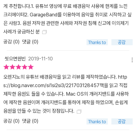
게 추천합니다.1. 유튜브 영상에 무료 배경음악 사용에 한계를 느낀
일반인
크리에이터2. GarageBand를 이용하여 음악을 취미로 시작하고 싶
은 사람3. 음원 저작권 관련한 사례와 저작권 침해 신고에 이의제기
사례가 궁금하신 분
공감 (
0
)
댓글 (0)
씻으면원빈
2019-11-10
메뉴
오렌지노의 유튜브 배경음악을 읽고 리뷰를 제작하였습니다. http
s://blog.naver.com/si1si2si3/221703128457책을 읽고 직접
제작한 음원도 들을 수 있습니다. Mac OS의 개러지밴드를 사용하
여 제작한 음원이며 개러지밴드를 통하여 제작을 하였으며, 손쉽게
음원을 만들 수 있는 것이 장점입니다.
공감 (
0
)
댓글 (0)