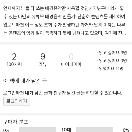
한다는 점을 알리는 데 힘쓰고 있다.? 지은 책은 《오렌지노의 영상 편
언제까지 남들 다 쓰는 배경음악만 사용할 것인가? 누구나 쉽게 할
집을 위한 유튜브 배경 음악》 등이 있다.
수 있는 나만의 유튜브 배경음악 만들기! 단순히 콘텐츠를 제작하여
업로드하면 어느 정도 조회 수가 발생하던 과거와 달리 이제는 다루
는 콘텐츠의 양과 질이 풍족하다 못해 넘쳐나고 있으며, 여기에 전문
적인 편집까지 더해져 TV 프로그램 못지않은 수준을 자랑합니다. 상
황이 이렇다 보니 보통의 준비와 노력으로 유튜브 크리에이터라는 직
읽고 싶어요 3명
2
9
0
업에 도전한다는 것은 결코 쉬운 일이 아니게 되었습니다. 남과 다른
읽고 있어요 0명
100자평
리뷰
마이페이퍼
독창적인 콘텐츠 혹은 아직은 대중화되지 않아, 경쟁력을 더할 수 있
읽었어요 11명
는 스킬이 필요한 때입니다. 그 대표적인 스킬이 영상 음악 제작, 3D
이 책에 내가 남긴 글
모션 그래픽 등입니다. 이 책은 그중에서도 영상 음악 제작, 즉 영상을
위한 배경음악을 만들고, 나아가 나만의 테마송을 만들기 위한 기본
로그인하면 내가 남긴 글과 친구가 남긴 글을 확인할 수 있습니다.
기를 다질 수 있도록 도와줍니다. 영상 음악은 전문적인 분야지만, 누
로그인하기
구나 쉽게 도전해 볼 만한 영역입니다. 아이폰/아이패드 혹은 맥이 준
비되어 있다면 지금 당장 개러지밴드 10년 베테랑 오렌지노와 여러
구매자 분포
분 채널에 사용할 배경음악 만들기에 도전해 보세요. 남과 다른, 차별
10대
0%
0%
성으로 승부한다! 저작권 Free, 브랜드 가치 상승, 나아가 구독자 증