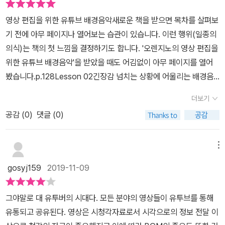
일단 기본적으로, 애플앱인 개러지밴드로 음원을 만드는 방법을 다루
만한 책입니다. 콘텐츠에 한계를 느끼셨거나 보다 풍성한 창작물을
봅니다.이번 리뷰를 통해서 음악이라면 초등학교때 해본 실로폰, 리
고있기 때문에 꼭 아이패드나, 아이폰이있어야 한다. 그리고 솔직히
영상 편집을 위한 유튜브 배경음악새로운 책을 받으면 목차를 살펴보
원하신다면 이 책을 통해 개러지밴드 음악 만들기에 도전해보세요!
코더가 다인 저에게꽤나 어렵기도 재미있는 시도 였습니다.피아노를
상당내용은 맥북도 있어야 한다. 편집을 잘 하기위해서는 맥북이 필
기 전에 아무 페이지나 열어보는 습관이 있습니다. 이런 행위(일종의
배우는 딸과 함께 책을 한번 쓱 본 후 오렌지노 님의 유튜브 채널을 방
요해 보였다. ​이책을 한번 흝어본다고 바로 멋진 배경음악을 만들수
의식)는 책의 첫 느낌을 결정하기도 합니다. '오렌지노의 영상 편집을
문 했습니다.이런 가이드 책은 일단 한번 해보는게 중요하니까요.마
있는건 아니었다. 하지만, 부지런히 연습하고 실력을 갈고 닦는다면
위한 유튜브 배경음악'을 받았을 때도 어김없이 아무 페이지를 열어
침 채널에 아이와 제가 함께 요즘 좋아하는 '아무노래' 만들기가 있는
멋진 음악들을 많이 창작할수 있는 방법을 제시하고 있는 책이었다.
봤습니다.p.128Lesson 02긴장감 넘치는 상황에 어울리는 배경음
겁니다. 신나신나 ^^신나게 아이와 함께 따라 했봤습니다. 각종 옵션
개러지밴드나 음악창작에 관심이 많이있다면 해당책을 추천하고싶
악해당 페이지는 다음과 같은 내용으로 구성되어 있었습니다.1. 오렌
은 일단 이해를 떠나 오렌지노님을 따라하나 하나 해보니 어느덧 그
더보기
다. ​
지노의 특강 : 긴장감 넘치는 분위기로 잘 만들어진 곡 추천2. 미션3.
럴싸한(?) 음악이 완성 되었습니다.드럼 비트도 맘대로!! 별로 손 안
공감 (
0
)
댓글 (0)
개러지밴드로 만들어보기(섹션 구성)단순히 step by step 형태의
대어도 신나게 연주 되는거 참 신기합니다.이 책은[PART 1 유튜브
따라하기로 같은 결과물을 만들어내는 것에 만족하는 책이 아니었습
영상편집과 배경음악 그리고 저작권][PART 2 누구나 따라할 수 있
니다. 배경음악의 테마를 결정하고 그 테마를 만들어가는 요소들을
메뉴
는 배경음악 만들기][PART 3 연주를 가미하여본격적으로 작곡하
미션으로 가이드를 제공함으로써 배경음악을 만들어가는 최소한의
기]3개의 파트로 구성되어 있고. 하나씩 앱을 실행 해보며 해도 좋으
gosyj159
2019-11-09
프로세스를 제공하고, 독자의 선택과 실험으로 다양한 결과물을 만들
며책 중간중간 QR 코드로 페이지를 열어 아래 처럼 실습 해보는게
어낼 수 있는 여지를 남겨놓은 방식이 호기심을 자극하기에 충분했습
더 좋은거 같습니다.아이폰 아이패드로 할 수 있는 취미 생활드로잉
그야말로 대 유투버의 시대다. 모든 분야의 영상들이 유투브를 통해
니다. 그리고 개러지밴드를 열고 바로 그 페이지의 가이드를 따라 해
만 있는 것이 아닙니다. 이제 아이패드, 아이폰으로 나만의 노래를 여
유통되고 공유된다. 영상은 시청각자료로서 시각으로의 정보 전달 이
봤습니다.사용애플리케이션 : Apple GarageBand (무료)애플리케
러 분들도 만들어 보세요.누구나 할 수 있다는게 참 좋네요. 오렌지노