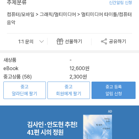
주제분류
신간알림 신청
컴퓨터/모바일
>
그래픽/멀티미디어
>
멀티미디어 타이틀/컴퓨터
음악
선물하기
공유하기
새상품
-
eBook
12,600원
중고상품 (58)
2,300원
중고
중고
중고 등록
알라딘에 팔기
회원에게 팔기
알림 신청