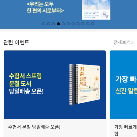
관련 이벤트
전체보기
수험서 분철 당일배송 오픈!
가장 빠르게
합