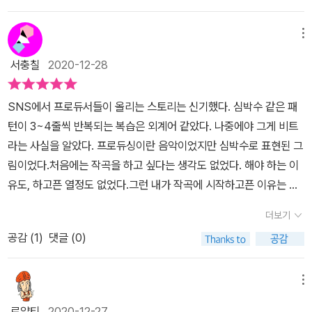
권 관련 문제도 크게 증가했다고 한다. 수십만명의 구독자를 보유한
채널들이 배경음악 저작권 문제로채널이 해지되고 등록 영상도 모두
메뉴
삭제되는 사례가 종종 발생하고 있다고 한다.저작권은 영리 목적으로
서충칠
2020-12-28
사용할 경우, 권리자를 표기하지 않을경우 침해하는 것으로 생각하기
쉬운데, 비영리일지라도 혹은 권리자를 표기했다고 하더라도 저작권
SNS에서 프로듀서들이 올리는 스토리는 신기했다. 심박수 같은 패
자가 허용한범위를 넘어선다면 침해에 해당한다고 한다.무료로 사용
턴이 3~4줄씩 반복되는 복습은 외계어 같았다. 나중에야 그게 비트
할 수 있는 저작권의 범위를 꼼꼼히 확인하고, 저작권자에게정당한
라는 사실을 알았다. 프로듀싱이란 음악이었지만 심박수로 표현된 그
대가를 지불하고 사용하는 등 저작권에 대한 인식을 영상 제작자 스
림이었다.처음에는 작곡을 하고 싶다는 생각도 없었다. 해야 하는 이
스로 높이는 것이 중요해 보인다. 자신의 영상에 꼭 맞는 자신만의 배
유도, 하고픈 열정도 없었다.그런 내가 작곡에 시작하고픈 이유는 대
경음악을 직접 만드는 것은 어떨까? 유튜브음악 크리에이터인 오렌
외활동 때문이었다.거의 모든 SNS를 활발하게 해야만 어떤 기록이
지노의 신간 <영상 편집을 위한 유튜브 배경음악>은 “가장 좋은 음
더보기
라도 남길 수 있는 세상이었다.그렇게 유튜브를 생각하게 되었다. 유
원은 내가 만든 음원이다”라며 iOS 앱 개러지밴드로 나만의 배경음
공감 (
1
)
댓글 (0)
튜브를 보면서 느낀 점은 배경음악이 비슷하단 점이었다. 적어도 배
악을 만드는 방법을 알려준다. 개러지밴드의 기능과 연주법을 포함한
경음악만은 다르고 싶어서 이 책을 손에 쥐었다.개러지 밴드로 음악
작곡법에 대해 설명하고 있다. 완성도높은 작곡을 할 수 있도록 ‘작곡
을 만들 수 있다는 생각은 한 적이 없었다. 처음에 동생 아이패드에서
메뉴
을 위해 꼭 알아야 하는 음악 이론’도실려 있다. 음악 이론을 한 챕터
만났을 때는 심심풀이었다. 피아노를 잠시라도 치고픈 마음에서 시작
로 정리한 만큼 내용이 함축적이라 작곡에 대해 잘 모르는 사람으로
로얄티
2020-12-27