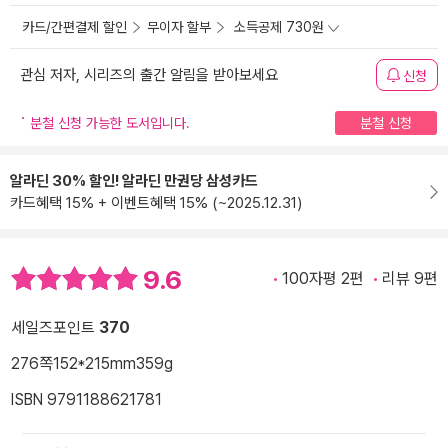
카드/간편결제 할인
무이자 할부
소득공제 730원
관심 저자, 시리즈의 출간 알림을 받아보세요
신청
분철 신청 가능한 도서입니다.
분철 신청
알라딘 30% 할인! 알라딘 만권당 삼성카드
카드혜택 15% + 이벤트혜택 15% (~2025.12.31)
9.6
100자평 2편
리뷰 9편
세일즈포인트
370
276쪽
152*215mm
359g
ISBN 9791188621781