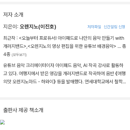
저자 소개
지은이:
오렌지노(이진호)
저자파일
신간알림 신청
최근작 :
<오늘부터 프로듀서! 아이패드로 나만의 음악 만들기 with
개러지밴드>
,
<오렌지노의 영상 편집을 위한 유튜브 배경음악>
… 총
4종
(모두보기)
유튜브 음악 크리에이터이자 아이패드 음악, AI 작곡 강사로 활동하
고 있다. 여행지에서 받은 영감을 개러지밴드로 작곡하여 음반 《여행
의맛 오렌지노마드 - 하와이》 등을 발매했다. 연세대학교에서 철학을
공부하고, Daum(현 카카오) 인사팀, 마케팅 대행사 등을 거쳤으며
현재는 아이폰/아이패드로 방송, 강연, 공연, 저술 등 음악 활동을 지
속하고 있다. 홍보 대행사 <다빈치조이> 와 인터넷신문 <세계는지금
출판사 제공 책소개
> 의 대표를 겸하고 있다. 또한 MENSA 등 커뮤니티에서 활발히 활
동하며, 음악이란 즐겁고 누구나 쉽게 배울 수 있으며 삶을 더 빛나게