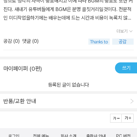
상으로 청각의 자극이 중요해지고 이에 따라 BGM의 중요도 또한 커
이션 사용 환경 : Mac(macOS 10.13.6 이상), iPhone(iOS 13.0
님의 이력을 보니 개러지밴드 책을 이미 10년전에 출간 하고 이번에
진다. 새내기 유투버들에게 BGM은 분명 골칫거리일것이다. 전문적
이상), iPad(iOS 13.0 이상). Microsoft사의 Windows 운영체제
새롭게 다시 출간 하셨더라구요.그냥 그런 책이 아니라 저같은 음악
인 미디작업을하기에는 배우는데에 드는 시간과 비용이 녹록치 않다.
는 지원하지 않습니다.Youtube 채널 : https://www.youtube.co
에 대해 문외한도 뭔가 해볼 수 있는좋은 가이드 입니다.더불어 저자
이러한 이들을 위해 무료앱인 개러지밴드를 이용해 간단하고도 창조
m/user/jinosori책의 차례(목차)를 보면 방향성을 알 수 있습니다.
더보기
분의 유튜브 에서 여러가지를 배울수 있어저에게는 신세계 같은 경험
적인 BGM을 만들수있는 활로를 만들어주는 도서 이다. 기본적인 개
이 책의 특징은 맥 애플리케이션인 개러지밴드 튜토리얼로 시작하거
이었고.아이와 음악으로 함께 할 수 있는 좋은 기회 여서 더욱 좋았습
공감 (
0
)
댓글 (0)
러지밴드 기능의 설명부터 시작하여 화성. 코드진행등 음악의 기초까
나 끝내지 않았다는 점입니다.접근하기 쉬운 도구로서 무료 애플리케
니다.나도 작곡이 가능하다! 이제 저는 그러한 사람이 되었습니다이
지 이 한권으로 많은 독자들은 자신의 음악을 만들게 될것이다.
이션인 GarageBand를 선택하였을 뿐이고 책 전체를 아우르는 테
번 리뷰는 출판사가 제공한 책을 기반으로 개인적인 경험과 생각을
마는 당신이 만든 상업적인 목적을 가진 영상에 음악, 음원이 왜 중요
쓴 리뷰임을 밝혀 둡니다.
쓰기
마이페이퍼 (0편)
한지를 설명하고 있다는 것입니다.Part 1. 유튜브 영상 편집과 배경
음악 그리고 저작권Part 2. 누구나 따라 할 수 있는 배경음악 만들기
등록된 글이 없습니다
Part 3. 연주를 가미하여 본격적으로 작곡하기총 3개의 파트로 구성
되어 있습니다.첫 번째 Part에서는유튜브 플랫폼으로 발생하는 영상
반품/교환 안내
콘텐츠의 생산자(크레에이터)는 대중화되고 기획력과 영상 편집능력
은 TV 프로그램 방송 영상과 차이를 알 수 없을 만큼 발전해 왔습니
다. 그러나 유독 음원 분야에서는 무료 음원들을 사용하고 있음을 지
적하고 있습니다.그리고 무분별하게 사용되는 무료 음원 또한 엄격하
로그인
전체 메뉴
회사 소개
출판사 안내
PC 버전