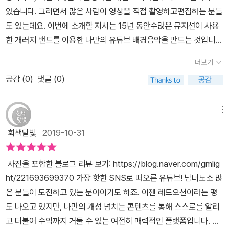
면서 제작 가능합니다.◆ 저작권저작권 문제로 고민 겪으신 분들도
또한 책에서 보여준다.아이패드로 하는 갤러지밴드는 이론과 실습이
있습니다. 그러면서 많은 사람이 영상을 직접 촬영하고편집하는 분들
계실 겁니다.검색으로 찾아 괜찮다 싶어 올렸는데 저작권 문제가 발
같이 있다.음악의 기본적인 요소인 리듬, 음정과 음계, 화음을 실습과
도 있는데요. 이번에 소개할 저서는 15년 동안수많은 뮤지션이 사용
생하기도 합니다.저작권 없는 것을 써야 걱정 없이 사용 가능합니다.
함께 설명한다.리듬은 드럼, 음정과 음계는 키보드, 화음은 베이스와
한 개러지 밴드를 이용한 나만의 유튜브 배경음악을 만드는 것입니
저작권을 걱정하지 않으려면 좋은 방법은 무엇일까요?방법은 직접
함께 실습을 한다.책을 보면서 같이 악기를 연주하기 때문에 배우기
다.영상 편집을 하다 보면 저작권 이슈를 무시할 수 없습니다. 그만큼
만들어 쓰면 됩니다.유튜브를 기분 좋게 시작하려면 저작권 알고 하
더보기
즐겁다.아이패드 속 개러지밴드는 실제 악기와 무척 가깝다. 드럼을
하나의 영상을 만들기 위해서 다양한 부분들을 신경을 써야 하는데
시길 추천합니다.영상 음악을 만드는 것은 전문가의 손이 필요할 수
처음 접한다면 손에 익히기까지 좀 시간이 걸린다. 이 점을 오렌지노
공감 (
0
)
댓글 (0)
요. 이제는 유튜브 배경음악에서는 저작권걱정 없이 작업 할 수 있는
있습니다.그러나 테마송은 전문가가 아니라도 영상에 비해 쉽게 도전
작가님도 잘 알고 익숙해질 때까지 연습을 권한다.단계별로 자세하게
정보들을 담고 있습니다.저자 오렌지노는 10년 이상 개러지 밴드로
해 보는 게 가능합니다.끝으로 배경음악을 만든 후에는 테마송에도
설명하기 때문에 각자 자신의 속도에 맞추어서 가도 괜찮다.마지막에
강의와 음악 활동을 하고있으며, 체계적이고 기본기를 탄탄하게 배울
메뉴
도전해보시길 바랍니다.배경음악보다는 난이도가 높은데요.기본적인
는 Happy Birthday To You로 믹싱도 한다. 연주~믹싱까지 다 실
수 있는 내용을 담고 있습니다. 이제는 저작권 Free, 직접 만들어 직
음악 이론과 악기 연주 방법도 알려줍니다.이 책을 통해 음악 소프트
회색달빛
2019-10-31
습해볼 수 있다.
접 사용하는 유튜브 배경음악만들기에 지금 도전해 보세요.우선 작곡
웨어에 대한 기본기를 익힐 수 있습니다.감각이 있는 사람은 금방 만
프로그램으로 유료 버전인 Logic Pro X-애플, FL Studio-이미지라
드는 게 가능할 겁니다.감각이 없더라도 저자의 유튜브 채널은 도움
사진을 포함한 블로그 리뷰 보기: https://blog.naver.com/gmlig
인, Cubase-스테인버그, Pro Tools-아비드이 있으며, 개러지 밴드
을 줄 것입니다.저자의 동영상 강의도 있고 커뮤니티도 운영 중인데
ht/221693699370 가장 핫한 SNS로 떠오른 유튜브! 남녀노소 많
무료 버전으로 맥에서사용할 수 있는 가장 좋은 음원편집 프로그램입
요.이 책을 통해 자신의 테마송까지 만들 수 있는 여러분이 되시길 응
은 분들이 도전하고 있는 분야이기도 하죠. 이젠 레드오션이라는 평
니다. 개러지 밴드는 아이패드에서도 활용도가 높아서 아이패드로 나
원합니다.유튜브 배경음악을 만들고 싶어 하시는 분들에게 이 책을
도 나오고 있지만, 나만의 개성 넘치는 콘텐츠를 통해 스스로를 알리
만의 노래 만들기를 충분히 할 수 있습니다.이 저서는 총 PART 3으
추천합니다.
고 더불어 수익까지 거둘 수 있는 여전히 매력적인 플랫폼입니다. 초
로 되어 있습니다. PART 1 유튜브 영상 편집과 배경음악 그리고 저