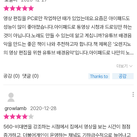
했지만, 다른 악기를 다룰 줄 모르던 나에게 갤러지 밴드는 노닥거리
써이해하는데 어려움이 많았다. 흔히 음악의 3요소는 리듬, 멜로디,
였다.그래서 근 1년만에 이렇게 다시 만날 줄은 생각도 못 했다.겨울
하모니라고 이야기합니다.음악 이론을 시작하려면 최소한 이 세 요소
영상 편집을 PC로만 작업하던 때가 있었는데요.요즘은 아이패드도
방학 동안 드럼과 베이스 사용법을 익히며 작곡을 할 준비를 하게 될
가 무엇이며,어떤 역할을 하는지 이해해야 합니다.이론 부분이 어렵
성능이 많이 좋아졌습니다.아이패드로 동영상 시청과 드로잉만 하는
주은 더더욱 몰랐다.아이폰/아이패드처럼 ios 체제가 있는 기기라면
게 느껴질 수 있지만아이폰/아이패드용 개러지밴드에서 이후 설명하
것이 아닙니다.노래도 만들 수 있는데 알고 계십니까?유튜브 배경음
기본적으로 있는 갤러지 밴드, 없어도 ios 체제 기기라면 무료로 다운
는 내용에 맞춰 악기를 연주해 보면더욱 빠르고 재미있게 음악 이론
악을 만드는 좋은 책이 나와 추천하고자 합니다.책 제목은 ‘오렌지노
로드할 수 있는 개러지 밴드는 정말 유용하고 쉬웠다. 아쉬운 점이 있
을 배울 수 있을 것입니다.더 재미있고, 완성도 높은 작곡을 위한 과정
의 영상 편집을 위한 유튜브 배경음악’입니다.아이패드로 나만의 노
다면 아이패드는 있어도 맥북은 없다는 것이다.(맥북이 너무 비싸다.
이므로포기하지 말고 차근히 학습을 진행해 봅시다.(149쪽)실습을
래를 만들어보는 것을 배울 수 있습니다.그러면 이 책을 통해 배경음
ㅠㅠ)화면이 큰 맥북은 세세한 부분까지 다 나와서 편집과 믹싱에 적
더보기
통해 익히고 만든 배경음악이 완성도가 높거나 만족스러운 것은 아니
악을 만들어보는 시간이 되었으면 좋겠습니다.◆ 초보자도 쉽게 접
합하다. 아이폰/아이패드는 터치 기능이 있어서 연주에 적합하다. 책
지만, <영상 편집을 위한 유튜브 배경음악>을 통해 배경음악저작권
공감 (
0
)
댓글 (0)
근음악을 잘 못 하는 초보자도 쉽게 접근 할 수 있습니다.작곡하려면
에서는 맥북과 아이패드를 이용한 음악 만들기를 모두 보여준다.기본
이슈에 대해 깊이 이해하는 계기가 되었다. 자체 제작 영상에 배경음
음악 악기도 다룰 줄 알아야 합니다.다룰 줄 알면 좋겠지만 악기를 못
적으로 개러지밴드에는 기타, 키보드, 드럼, 베이스가 있으면 이외에
악을 넣기 전에, 그리고 자신에게 맞는 배경음악을 만들고자 한다면
다뤄도 시작해볼 수 있습니다.아이폰과 아이패드, 맥 컴퓨터만 있어
메뉴
도 드러머, 동양 현악기, 애플 루프가 있다. 애플 루프는 작곡에 사용
꼭 읽어 보길 권한다.* 해당 도서는 출판사로부터 무상으로 제공받았
도 만드는 게 가능합니다.배경음악 만드는 것 악기 없어도 할 수 있다
할 수 있는 샘플을 말한다. 샘플은 음원에서 특정 소리만 따온 부분을
growlamb
2020-12-28
으며, 제 주관에 따라 솔직하게 작성했습니다.
면 해볼 만 한 도전입니다.개러지밴드는 저작권에서 자유롭습니다.원
말한다. 맥북에서 애플 루프를 이용해서 음악을 만드는 과정을 보여
하는 악기와 분위기를 검색한 후 간단한 음악을 만들 수 있습니다.악
준다. 이때 오렌지노 작가님의 유튜브 url도 같이 나와 있어서 참고할
560-비대면을 강조하는 시점에서 집에서 영상을 보는 시간이 점점
기를 꼭 알아야 만들 수 있는 것이 아니기 때문입니다.악기를 배치하
수 있다.맥북이 아닌 아이패드에서도 애플 루프를 사용할 수 있고, 이
증가하고, 더불어개인이 운영하는 채널도 기하급수적으로 늘어나고