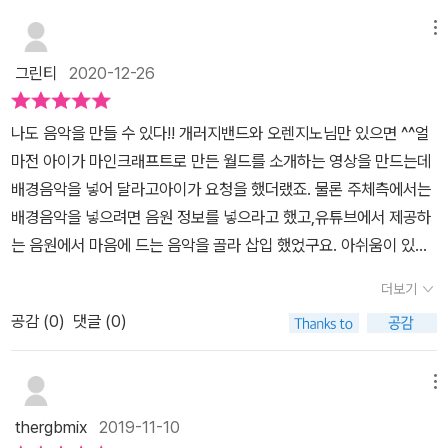
를 가미하여 본격적으로 작곡하기. 해당부분은 작곡/편곡에 대한 이
머리말 中 개인적으로 책을 읽을 때 가장 중요하게 보는 부분이 차례
론과 좀더 전문가적인 작업을 하는 내용을 다루고 있다. ​1. 유튜브 영
메뉴
입니다. 차례(목차)만 잘 살펴보아도 그 책의 절반 정도는 읽은 것과
상 편집과 배경음악 그리고 저작권사실 이책을 접해야되는 가장 중요
마찬가지라고 생각하거든요. 그래서 차례의 흐름이 좋은 책을 만나면
그린티
2020-12-26
한 이유는 음원을 잘못 상업적으로 이용했다간 많은 문제가 생길수
완독하기 전부터 만족도가 높아지곤 합니다. 이 책은 저작권 문제 등
있고, 저작권에 문제가없는 부분에서는 많은 제약이 있을수 밖에없
초보 유튜버들에게 도움이 될 만한 정보와, 개러지밴드의 기본 사용
나도 음악을 만들 수 있다!! 개러지밴드와 오렌지노님만 있으면 ^^얼
다. 이책을 접해야 하는 가장 큰이유는 음원샘플들을 사용할수있고,
법부터 배경음악, 코드, 악기 사용 및 편집, 믹싱에 이르는 과정으로
마전 아이가 마인크래프트로 만든 월드를 소개하는 영상을 만드는데
조합을 통해 새롭게 창작한 곡을 저작권에 문제가 없이 사용가능하다
진행되고 있습니다.맥과 아이패드(또는 아이폰)에서 개러지밴드의
배경음악을 넣어 달라고아이가 요청을 했더랬죠. 물론 주체측에서는
는 부분에 있다. ​2. 누구나 따라할수있는 배경음악 만들기. 사용방법
인터페이스가 조금씩 달라지는 점까지 고려하여 설명하고 있기 때문
배경음악을 넣으려면 음원 정보를 넣으라고 했고,유튜브에서 제공하
을 조금씩 익혀나가는 단계를 책에서 다루고있다. 일단 처음에는 ?
에 독자가 주로 사용하는 환경에 맞춰 익힐 수 있습니다. 코드를 잡고,
는 음원에서 마음에 드는 음악을 골라 삽입 했었구요. 아쉬움이 있었
버튼을 누르면 도움말이 표시가 되는데 도움말을 표시한 상태에서 익
다양한 악기를 활용하여 연주와 편곡을 하는 과정은 초보자라면 다소
습니다.내가 원하는 음악을 찾아서 넣기가 쉽지 않더라구요.요즘 유
히는것이 가장 많이 도움이 됬다. 드럼 설명부분사실 음악에 대해 지
더보기
어렵게 느껴질 수 있는 부분들인데요, 이론과 실습이 잘 어우러져 초
튜브라는 공간에서 수많은 영상이 올라오고 배경음악이 빠져 있는 영
식이 전무한 상태에서 이책을 본다고 연주를 할수있을까 하는 생각도
보자도 부담 없이 따라 할 수 있을 것 같습니다.크리에이티브 또는 에
공감 (
0
)
댓글 (0)
상은 찾기 어려울정도입니다. 당연히 저작권 관련 문제도 많을 테구
들었는데 쉽게 설명도 잘되어있고, 설명되어있는 연주를 잘따라 해보
디터처럼 체계적인 환경에서 작업을 진행하는 것이 아닌 1인 창작자
요.이번에 새롭게 알게된 개러지밴드 활용 도서입니다.아이폰, 아이
거나, 연습해보면 어느새 재미를 붙일수가 있었다. ​3. 연주를 가미하
로서의 유튜버들에게, 보다 풍성한 콘텐츠 제작을 도와줄 수 있는 책
패드를 사용하는 저에게 개러지밴드 라는 앱은 사실 저기 한귀퉁이
메뉴
여 본격적으로 작곡하기. 꼭익혀야되는 기본적인 음악적 지식은 책에
이라 생각됩니다. 단, 음악적 감각과 센스는 각자의 몫이겠지요~음악
안보이는폴더에 들어 있는 그냥 그런 앱이 였습니다.새로 구입한 아
다루고있고, 자세한 셋팅방법도 나와있어 매우 유익했다. ​요약이책은
thergbmix
2019-11-10
에 관심이 많은 분들(맥 또는 아이폰/아이패드 사용자)에게 추천할
이폰SE 2, 10년 넘은 아이패드 2 에서 개러지 밴드를 준비해서 배워