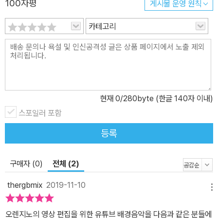
100자평
게시물 운영 원칙
서 기본적인 음악 이론부터 개러지밴드 악기 연주 방법 등 컴퓨터 음
카테고리
악 소프트웨어의 기본기를 다질 수 있습니다. 어느 정도 반복 학습으
로 개러지밴드 사용이 익숙해졌다면 여러분만의 독창적인 테마송 만
들기에 도전할 수 있을 것입니다. 4. 책에서 부족한 설명은 동영상 강
의로 마무리 음악이라는 다소 전문적인 소재를 다루다 보니 지면으로
설명하는 데는 한계가 있습니다. 또한 개러지밴드라는 생소한 소프트
웨어 사용이 익숙하지 않을 수 있습니다. 하지만 걱정하지 마세요. 오
현재
0
/280byte (한글 140자 이내)
렌지노 유튜브 채널을 통해 좀 더 자세하고 명쾌한 동영상 강의를 확
스포일러 포함
인할 수 있습니다. 그뿐만 아니라 언제든 저자의 커뮤니티를 방문하
등록
여 궁금한 내용, 어려운 내용 등을 질문하고 도움을 받을 수 있습니다.
오렌지노 유튜브: https://www.youtube.com/jinosori 오렌지노
커뮤니티: https://ijino.net/forums/forum/garageband-book/
구매자 (0)
전체 (2)
이 책의 대상 독자 저작권에서 자유로운 배경음악이 필요한 유튜브
thergbmix
2019-11-10
크리에이터 내 채널의 독창성을 높이기 위해 테마송을 만들고 싶은
메뉴
유튜브 크리에이터 취미 생활로 컴퓨터 음악 소프트웨어를 배우고 싶
오렌지노의 영상 편집을 위한 유튜브 배경음악을 다음과 같은 분들에
은 직장인 아이폰/아이패드, 혹은 맥을 좀 더 다양하게 활용하고 싶은