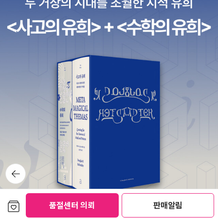
한 사례와 저작권 침해 신고에 이의제기 사례가 궁금하신 분
뒤로가
기
보관함담기
품절센터 의뢰
판매알림