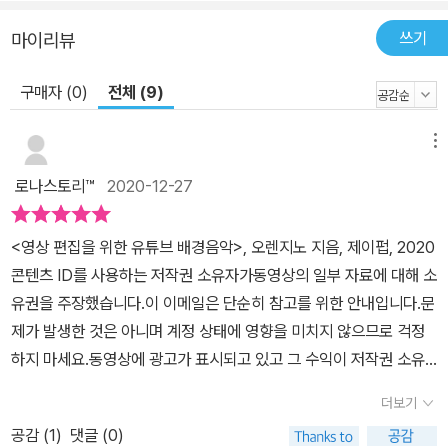
쓰기
마이리뷰
구매자 (0)
전체 (9)
메뉴
로나스토리™
2020-12-27
<영상 편집을 위한 유튜브 배경음악>, 오렌지노 지음, 제이펍, 2020
콘텐츠 ID를 사용하는 저작권 소유자가동영상의 일부 자료에 대해 소
유권을 주장했습니다.이 이메일은 단순히 참고를 위한 안내입니다.문
제가 발생한 것은 아니며 계정 상태에 영향을 미치지 않으므로 걱정
하지 마세요.동영상에 광고가 표시되고 있고 그 수익이 저작권 소유
자에게 전달되고 있거나,저작권 소유자가 동영상 조회수에 대한 통계
더보기
를 추적하고 있을 가능성이 큽니다.- 유튜브 저작권 침해 신고 제기
공감 (
1
)
댓글 (0)
유튜브 등 1인 미디어의 증가로 영상 제작에 사용된 배경음악의저작