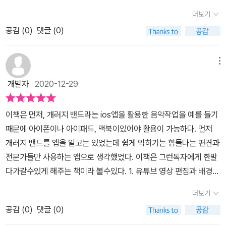
등학생인 달별이도 또래 유튜버들의 콘텐츠에 자극을 받았는지, 영상
작권에서는 영상 편집에 대한 기본적인 이야기와 배경음악 저작권에
더보기
제작에 많은 관심을 보이더라고요.모든 콘텐츠가 그러하지만, 영상
관해서 이야기합니다. 영상에서 음악이 왜 중요 하는지, 그리고저작
공감 (
0
)
댓글 (0)
콘텐츠를 제작할 때 더욱 저작권에서 자유롭지 못합니다. 종종 서체
권 지식이 부족 할 때 생길 수 있는 팁들을 알려줍니다.PART 2 누구
나 이미지 사용 관련한 저작권 이슈가 있었는데요, 음악 역시 무단으
나 따라 할 수 있는 배경음악 만들기에서는 본격적으로직접 따라 하
로 사용하게 되면 저작권 침해로 힘들 게 만든 콘텐츠를 내려야 하거
메뉴
면서 음악을 만들어 보는데요. 개러지 밴드이 화면 구성부터 버튼에
나, 최악의 경우 민·형사상 소송까지 이어질 수 있으므로 주의해야 합
대한 기능들, 맥용 개러지 밴드의 주요 기능, 작업 과정에 따른 개러지
개발자
2020-12-29
니다.저 역시 음원 사용(저작권) 문제가 영상 콘텐츠 제작이 늦어지는
밴드 사용환경 선택, 샘플링 섞어보기 등 기본기부터 시작해서 장르
주된 이유 중 하나였기에, 제이펍에서 출간된 '오렌지노의 영상 편집
별 실전 배경 음악을 만들어보는 실습까지 진행합니다.PART 3 연주
이책은 먼저, 개러지 밴드라는 ios앱을 활용한 음악작업을 예를 들기
을 위한 유튜브 배경음악'이 퍽 반가웠습니다. 무료 음원에 한계를 느
를 가미하여 본격적으로 작곡하기에서는 작곡을 위해꼭 알아야 하는
때문에 아이폰이나 아이패드, 맥북이있어야 활용이 가능하다. 먼저
끼신 유튜버 혹은 유료 음원 사용이 부담스럽거나, 음악 만들기에 관
음악 이론, ‘Happy birthday to you’에 코드 입히기, 편곡 심화와
개러지 밴드를 앱을 알고는 있었는데 쉽게 익히기는 힘들다는 편견과
심이 있는 초보자들에게 많은 도움이 될 것 같아요. 개성 있는(개취
믹싱에 대한 이야기를 합니다. 작곡에서는 음악의 3요소인 리듬, 멜
전문가들만 사용하는 앱으로 생각했었다. 이책은 그런독자에게 한발
저격!) 일러스트의 직관적인 표지 디자인도 인상적이고, 올 컬러로 지
로디, 하모니는무엇이며, 어떤 역할을 하는지 설명합니다.작곡 연습
다가갈수있게 해주는 책이라 볼수있다. ​1. 유튜브 영상 편집과 배경음
루함 없이 개러지밴드의 인터페이스도 빠르게 익숙해지는 느낌입니
을 저서로만 아닌 동영상 강의 QR코드도 챕터마다 있어서, 더 쉽게
악 해당 부분에서는 영상편집의 소개와 개러지밴드 에대한 소개를 다
다. 유튜브 생태계 경쟁은 치열해졌습니다. … 아직까지 영상 음악 제
더보기
배울 수 있습니다. 유튜브 오렌지노OranJino 채널( https://www.
루고 있다. 2. 누구나 따라할수있는 배경음악 만들기. 해당부분은 개
작, 3D 모션 그래픽 등의 분야는 크게 대중화되지 않은 분야이므로
youtube.com/user/jinosori )에서도 많은 정보를 얻을 수 있습니
공감 (
0
)
댓글 (0)
러지 밴드의 주요기능과 화면을 익히는 내용을 다루고 있다. 3. 연주
이 영역을 잘 활용한다면 나름의 경쟁력을 갖추게 될 것입니다.저자
다.