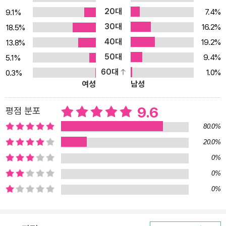
20대
7.4%
9.1%
가까지! 10년 이상 개러지밴드로 음악 활동을 이어온 오렌지노의 생
30대
16.2%
18.5%
생한 노하우! 1. 배경음악, 왜 직접 만들어 쓰면 좋은가? 쓰자니 저작
40대
권이 걱정이고, 안 쓰자니 영상이 허전해지는 계륵 같은 배경음악! 유
19.2%
13.8%
튜브 영상 편집과 배경음악, 그리고 유튜브 크리에이터라면 알아야
50대
9.4%
5.1%
할 아주 기본적인 음악 저자권에 대한 이야기까지 여러분의 궁금증을
60대
1.0%
0.3%
여성
남성
속 시원하게 해결할 수 있을 것입니다. 무작정 시작하는 것보다,
‘왜’에 대한 궁금증을 해결한다면 배경음악 만들기를 좀 더 의욕적으
9.6
평점 분포
로 도전할 수 있을 것입니다. 2. 초보자도 뚝딱, 애플 루프 믹싱으로
배경음악 만들기 음악의 ‘음’자도 모르고, 연주할 수 있는 악기가 하나
80.0%
도 없어도 문제없습니다. 아이폰/아이패드 혹은 맥 컴퓨터만 있다면
20.0%
지금 바로 배경음악을 만들 수 있습니다. 저작권에서 자유로운 개러
0%
지밴드의 애플 루프를 믹싱하여 원하는 분위기의 배경음악을 만들 수
0%
있습니다. 원하는 악기, 원하는 분위기로 검색한 후 간단히 배치만 하
0%
면 됩니다. 3. 내 브랜드 가치를 높여 줄 테마송 만들기 간단한 배경음
악과 달리 테마송 만들기는 제법 난이도가 있습니다. 하지만 불가능
하지는 않습니다. 오렌지노와 함께 생일 축하 노래 편곡을 따라 하면