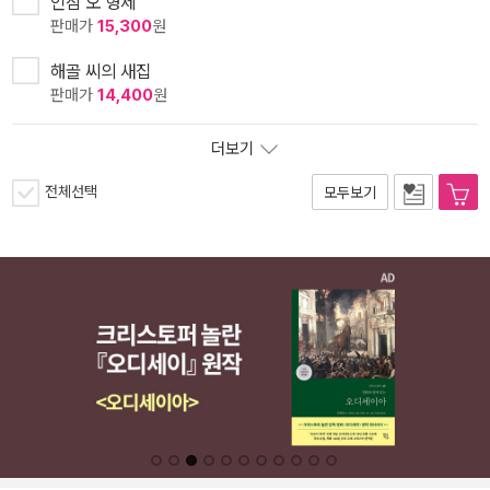
인삼 오 형제
판매가
15,300
원
해골 씨의 새집
판매가
14,400
원
더보기
전체선택
모두보기