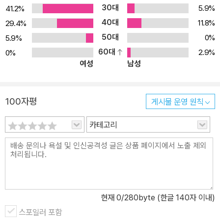
30대
5.9%
41.2%
울리지 않고 혼자 지내는 경우가 많지요. 이 책의 주인공인 토돌이 역
40대
시 동물들이 궁금한 것을 물어볼 때마다 늘 “그것도 몰라?”라고 핀잔
11.8%
29.4%
을 줍니다. 그러나 막상 두더지가 “토돌아, 네 친구는 어디 있니?”라
50대
0%
5.9%
고 묻자 선뜻 대답하지 못합니다. 그때서야 자기 주변에 친구가 없다
60대
2.9%
0%
여성
남성
는 사실을 깨닫게 된 거죠. 친구가 없는 이유를 찾기 위해 또다시 책을
읽는 토돌이의 모습은 우스꽝스러우면서도 안타깝습니다. 책에서 답
을 찾지 못한 토돌이가 귀가 축 처진 채로 동물들을 찾아가 “내 친구
100자평
게시물 운영 원칙
가 어디 있는지 아니?”하고 묻는 장면은 처량하기까지 합니다. <네
친구는 어디 있니?>는 아이들이 책을 보는 것도 좋지만 친구들과 어
카테고리
울리고 다른 사람과 이야기하고 배려하는 것이 더 중요하다고 이야기
합니다. 책은 우리가 바르고 멋지게 살기 위한 도구이지 삶의 목적은
아니니까요. 책을 통해 넓은 세상과 만나고 사람들을 더 깊이 이해하
는 것, 그것이 독서의 참 의미 아닐까요. 그것도 몰라? 우리는 친구야!
글 작가 노태완은 주변에서 종일 책만 읽는 아이의 이야기를 듣고 <
현재
0
/280byte (한글 140자 이내)
네 친구는 어디 있니?>를 써야겠다고 마음먹었다고 합니다. 그 아이
스포일러 포함
는 눈 뜨자마자 책꽂이에서 책을 꺼내서는 밥 먹을 때도, 화장실에서