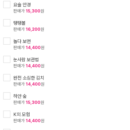
요술 안경
판매가
15,300
원
탱탱볼
판매가
16,200
원
놀다 보면
판매가
14,400
원
눈사람 보관법
판매가
14,400
원
완전 소심한 김치
판매가
14,400
원
하얀 숲
판매가
15,300
원
K의 모험
판매가
14,400
원