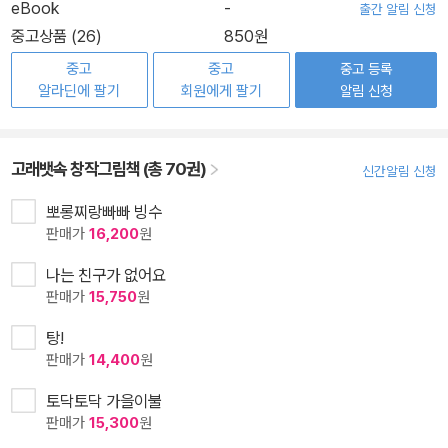
eBook
-
출간 알림 신청
중고상품 (26)
850원
중고
중고
중고 등록
알라딘에 팔기
회원에게 팔기
알림 신청
고래뱃속 창작그림책 (총 70권)
신간알림 신청
뽀롱찌랑빠빠 빙수
판매가
16,200
원
나는 친구가 없어요
판매가
15,750
원
탕!
판매가
14,400
원
토닥토닥 가을이불
판매가
15,300
원