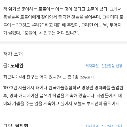
책 읽기를 좋아하는 토돌이는 아는 것이 많다고 소문이 났다. 그래서
동물들은 토돌이에게 찾아와서 궁금한 것들을 물어본다. 그때마다 토
돌이는 “그것도 몰라?” 하고 대답해 주었다. 그러던 어느 날, 두더지
가 물었다. “토돌아, 네 친구는 어디 있니?”
토돌이는 대답할 수 없었다. 그도 그럴 것이 토돌이 곁에는 친구가 아
저자 소개
무도 없었기 때문이다. 충격을 받은 토돌이는 자기에게 친구가 없는
이유를 찾기 위해 또 책을 보았다. 그래도 답을 찾을 수가 없었다. 과
글:
노태완
저자파일
신간알림 신청
연 토돌이의 친구는 어디 있는 걸까?
최근작 :
<네 친구는 어디 있니?>
… 총 1종
(모두보기)
1973년 서울에서 태어나 한국예술종합학교 영상원 영화과를 졸업한
후, 영화.애니메이션.글쓰기 작업을 계속해 왔습니다, 사람들에게 재
미와 기쁨을 주는 일을 계속하고 싶어서 오늘도 부지런히 움직이지
만, 다른 친구들 눈에는 조금 게을러 보일지도 모릅니다.
그림:
권진희
저자파일
신간알림 신청