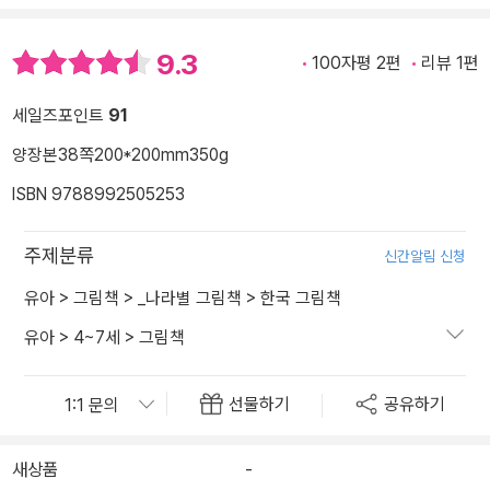
9.3
100자평 2편
리뷰 1편
세일즈포인트
91
양장본
38쪽
200*200mm
350g
ISBN 9788992505253
주제분류
신간알림 신청
유아
>
그림책
>
_나라별 그림책
>
한국 그림책
유아
>
4~7세
>
그림책
선물하기
공유하기
새상품
-