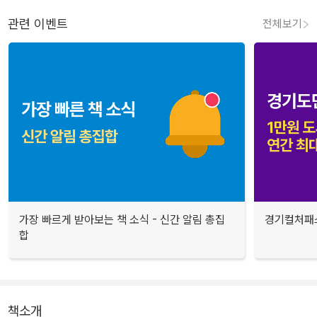
관련 이벤트
전체보기
가장 빠르게 받아보는 책 소식 - 신간 알림 총집
경기컬처패스
합
책소개