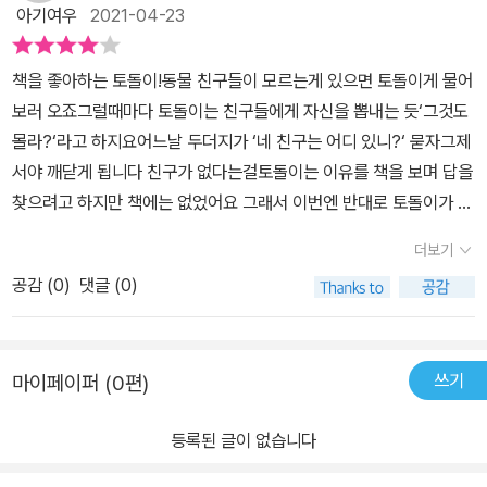
아기여우
2021-04-23
밀지 않을까요.
책을 좋아하는 토돌이!동물 친구들이 모르는게 있으면 토돌이게 물어
보러 오죠그럴때마다 토돌이는 친구들에게 자신을 뽑내는 듯‘그것도
몰라?‘라고 하지요어느날 두더지가 ‘네 친구는 어디 있니?‘ 묻자그제
서야 깨닫게 됩니다 친구가 없다는걸토돌이는 이유를 책을 보며 답을
찾으려고 하지만 책에는 없었어요 그래서 이번엔 반대로 토돌이가 친
구들에게 묻죠˝내 친구가 어디 있는지 아니?˝친구들은 토돌이가 전
더보기
에 그랬던것 처럼 ‘그것도 몰라?‘라고 하죠 토돌이에 표정은 그림에
공감 (
0
)
댓글 (0)
나타니지 않지만 두 귀가 툭 늘어트려져 있죠친구들은 ‘우리는 친구
야‘하며 웃습니다
쓰기
마이페이퍼 (0편)
등록된 글이 없습니다