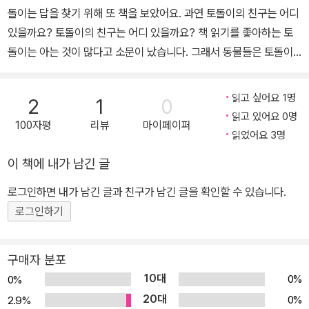
돌이는 답을 찾기 위해 또 책을 보았어요. 과연 토돌이의 친구는 어디
있을까요? 토돌이의 친구는 어디 있을까요? 책 읽기를 좋아하는 토
돌이는 아는 것이 많다고 소문이 났습니다. 그래서 동물들은 토돌이
에게 찾아와서 궁금한 것들을 물어보았지요. 그때마다 토돌이는 “그
것도 몰라?” 하고 대답해 주었습니다. 그러던 어느 날이었어요. 두더
읽고 싶어요 1명
2
1
0
지가 물었습니다. “토돌아, 네 친구는 어디 있니?” 하고요. 토돌이는
읽고 있어요 0명
100자평
리뷰
마이페이퍼
대답할 수 없었습니다. 그도 그럴 것이 토돌이 곁에는 친구가 아무도
읽었어요 3명
없었거든요. 충격을 받은 토돌이는 자기에게 친구가 없는 이유를 찾
이 책에 내가 남긴 글
기 위해 또 책을 보았습니다. 그래도 답을 찾을 수가 없었지요. 과연
토돌이의 친구는 어디 있는 걸까요? 친구는 자기 자신에게 주는 선물
로그인하면 내가 남긴 글과 친구가 남긴 글을 확인할 수 있습니다.
이다 -로버트 루이스 스티븐슨 책읽기의 참 의미에 대해 생각해 보게
로그인하기
하는 유쾌한 그림책 아이가 책읽기에 흥미를 보이지 않아 걱정인 부
모도 있는 반면, 아이가 종일 책읽기에만 빠져 있고 다른 일에는 관심
구매자 분포
을 보이지 않아 걱정인 부모도 있습니다. 자기 나이에 어울리는 책은
10대
0%
0%
진작에 다 읽었고, 날로 어렵고 두꺼운 책을 읽습니다. 그러다 보니
20대
0%
2.9%
‘무식한’ 또래 친구들하고는 대화가 안 되고, 자연스럽게 친구들과 어